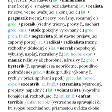
najväčších požiadaviek)
lat.
minimalista
(nenáročný č. s malými požiadavkami)
lat.
realista
(triezvo, vecne uvažujúci a konajúci č.)
lat.
pragmatik
(vecný, triezvy, rozvážny, rozumný č.)
gréc.
prozaik
(všedný, triezvy, prostý č., suchár)
gréc. kniž.
stoik
(pokojný, vyrovnaný č.)
gréc.
pren. kniž.
negativista
(č. sústavne prejavujúci
záporný postoj)
lat.
radikál
radikalista
(rázny,
rozhodný, dôsledný č.)
lat.
nervák
(nepokojný,
výbušný, napätý, rozrušený č.)
lat.
hovor. expr.
maniak
(vášnivý až chorobne, náruživý č.)
gréc.
hysterik
(č. správajúci sa nepríčetne, popudlivo,
podráždene)
gréc.
drak
(prudký, výkonný č.
rýchly v práci, správaní a pod.)
gréc.-lat.
hovor.
expr.
excentrik
lat. kniž.
extrémista
(výstredný,
prepiaty, nápadný č.)
lat.
voluntarista
(svojvoľne
konajúci al. rozhodujúci č.)
lat. kniž.
enfant
terrible
/anfan teribl/
(výstredne sa správajúci č.,
kt. svojou bezohľadnou priamosťou uvádza okolie