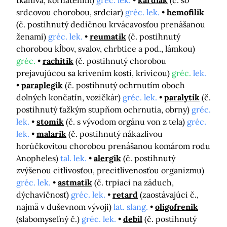
tkaniva, kôrnatením)
gréc. lek.
kardiak
(č. so
srdcovou chorobou, srdciar)
gréc. lek.
hemofilik
(č. postihnutý dedičnou krvácavosťou prenášanou
ženami)
gréc. lek.
reumatik
(č. postihnutý
chorobou kĺbov, svalov, chrbtice a pod., lámkou)
gréc.
rachitik
(č. postihnutý chorobou
prejavujúcou sa krivením kostí, krivicou)
gréc.
lek.
paraplegik
(č. postihnutý ochrnutím oboch
dolných končatín, vozičkár)
gréc. lek.
paralytik
(č.
postihnutý ťažkým stupňom ochrnutia, obrny)
gréc.
lek.
stomik
(č. s vývodom orgánu von z tela)
gréc.
lek.
malarik
(č. postihnutý nákazlivou
horúčkovitou chorobou prenášanou komárom rodu
Anopheles)
tal. lek.
alergik
(č. postihnutý
zvýšenou citlivosťou, precitlivenosťou organizmu)
gréc. lek.
astmatik
(č. trpiaci na záduch,
dýchavičnosť)
gréc. lek.
retard
(zaostávajúci č.,
najmä v duševnom vývoji)
lat. slang.
oligofrenik
(slabomyseľný č.)
gréc. lek.
debil
(č. postihnutý