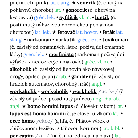
pudmi, chlipník)
lat. slang.
venerik
(č. chorý na
pohlavnú chorobu)
lat.
gonoreik
(č. chorý na
kvapavku)
gréc. lek.
syfilitik
vl. m.
luetik
(č.
postihnutý nákazlivou chronickou pohlavnou
chorobou)
lat. lek.
fetovač
lat. hovor.
feťák
lat.
slang.
narkoman
narkotik
gréc. lek.
toxikoman
(č. závislý od omamných látok, požívajúci omamné
látky)
gréc. lek.
morfinista
(narkoman požívajúci
výťažok z nedozretých makovíc)
gréc. vl. m.
alkoholik
(č. závislý od liehovín ako návykovej
drogy, opilec, pijan)
arab.
gambler
(č. závislý od
hracích automatov, chorobný hráč)
angl.
workaholik
workoholik
workholik
/uórk-/
(č.
závislý od práce, posadnutý prácou)
angl. + arab.-
angl.
homo homini lupus
(č. človeku vlkom)
lat.
lupus est homo homini
(č. je človeku vlkom)
lat.
ecce homo
/ekce/
(ajhľa, č., Pilátov výrok o
zbičovanom Ježišovi s tŕňovou korunou)
lat. bibl.
per capita
/ka-/
(na č. ako jedinca, na hlavu)
lat.