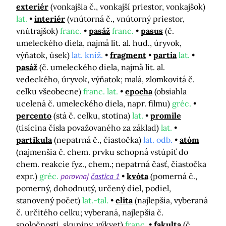
exteriér
(vonkajšia č., vonkajší priestor, vonkajšok)
lat.
interiér
(vnútorná č., vnútorný priestor,
vnútrajšok)
franc.
pasáž
franc.
pasus
(č.
umeleckého diela, najmä lit. al. hud., úryvok,
výňatok, úsek)
lat. kniž.
fragment
partia
lat.
pasáž
(č. umeleckého diela, najmä lit. al.
vedeckého, úryvok, výňatok; malá, zlomkovitá č.
celku všeobecne)
franc. lat.
epocha
(obsiahla
ucelená č. umeleckého diela, napr. filmu)
gréc.
percento
(stá č. celku, stotina)
lat.
promile
(tisícina čísla považovaného za základ)
lat.
partikula
(nepatrná č., čiastočka)
lat. odb.
atóm
(najmenšia č. chem. prvku schopná vstúpiť do
chem. reakcie fyz., chem.; nepatrná časť, čiastočka
expr.)
gréc.
porovnaj
častica 1
kvóta
(pomerná č.,
pomerný, dohodnutý, určený diel, podiel,
stanovený počet)
lat.-tal.
elita
(najlepšia, vyberaná
č. určitého celku; vyberaná, najlepšia č.
spoločnosti, skupiny, výkvet)
franc.
fakulta
(č.