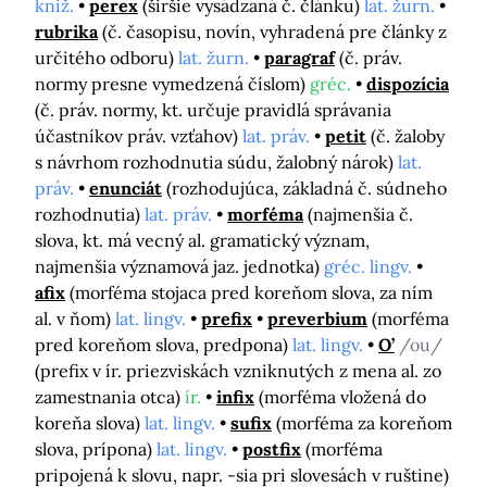
kniž.
perex
(širšie vysádzaná č. článku)
lat. žurn.
rubrika
(č. časopisu, novín, vyhradená pre články z
určitého odboru)
lat. žurn.
paragraf
(č. práv.
normy presne vymedzená číslom)
gréc.
dispozícia
(č. práv. normy, kt. určuje pravidlá správania
účastníkov práv. vzťahov)
lat. práv.
petit
(č. žaloby
s návrhom rozhodnutia súdu, žalobný nárok)
lat.
práv.
enunciát
(rozhodujúca, základná č. súdneho
rozhodnutia)
lat. práv.
morféma
(najmenšia č.
slova, kt. má vecný al. gramatický význam,
najmenšia významová jaz. jednotka)
gréc. lingv.
afix
(morféma stojaca pred koreňom slova, za ním
al. v ňom)
lat. lingv.
prefix
preverbium
(morféma
pred koreňom slova, predpona)
lat. lingv.
O’
/ou/
(prefix v ír. priezviskách vzniknutých z mena al. zo
zamestnania otca)
ír.
infix
(morféma vložená do
koreňa slova)
lat. lingv.
sufix
(morféma za koreňom
slova, prípona)
lat. lingv.
postfix
(morféma
pripojená k slovu, napr. -sia pri slovesách v ruštine)