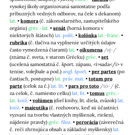
vysokej školy organizovaná samostatne podľa
príbuzných vedných odborov, na čele s dekanom)
lat.
komora
(č. zákonodarného, zastupiteľského
orgánu)
gréc.-lat.
senát
(horná komora v
niektorých štátoch)
lat. polit.
kolónka
lat.-franc.
rubrika
(č. tlačiva na vyplnenie určitých údajov
často vymedzená čiarami)
lat.
oikumena
/oj-/
(známa č. sveta, v starom Grécku)
gréc.
set
(ucelená samostatná č. šport. zápasu, <i>sada</i> v
tenise, volejbale a pod.)
angl. šport.
per partes
(po
častiach, postupne)
lat.
práv. mat.
totum pro
parte
(celok za č.)
lat. lit.
pars pro toto
/tó-/
(č.
za celok, č. namiesto celku)
lat. lit.
tomus
gréc.-
lat.
kniž.
volúmen
(diel knihy, lit. diela, zväzok)
lat.
kniž.
maieutika
(č. rozhovoru, keď sú účastníci
vyzvaní na tvorbu vlastných myšlienok, riešení,
nájdenie pravdy)
gréc.
filoz.
perorácia
(záverečná
č. reči zhrnujúca obsah a základné myšlienky)
lat.