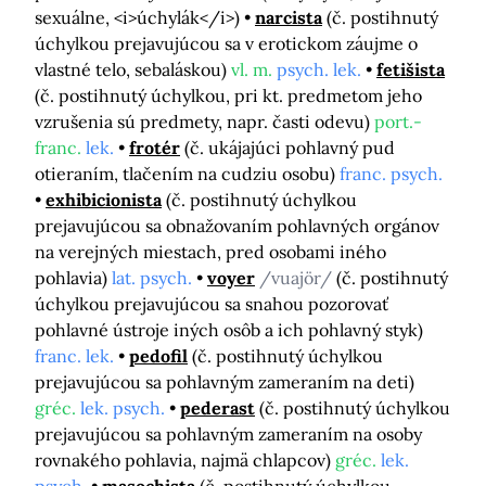
sexuálne, <i>úchylák</i>)
narcista
(č. postihnutý
úchylkou prejavujúcou sa v erotickom záujme o
vlastné telo, sebaláskou)
vl. m.
psych. lek.
fetišista
(č. postihnutý úchylkou, pri kt. predmetom jeho
vzrušenia sú predmety, napr. časti odevu)
port.-
franc.
lek.
frotér
(č. ukájajúci pohlavný pud
otieraním, tlačením na cudziu osobu)
franc. psych.
exhibicionista
(č. postihnutý úchylkou
prejavujúcou sa obnažovaním pohlavných orgánov
na verejných miestach, pred osobami iného
pohlavia)
lat. psych.
voyer
/vuajör/
(č. postihnutý
úchylkou prejavujúcou sa snahou pozorovať
pohlavné ústroje iných osôb a ich pohlavný styk)
franc. lek.
pedofil
(č. postihnutý úchylkou
prejavujúcou sa pohlavným zameraním na deti)
gréc.
lek. psych.
pederast
(č. postihnutý úchylkou
prejavujúcou sa pohlavným zameraním na osoby
rovnakého pohlavia, najmä chlapcov)
gréc.
lek.