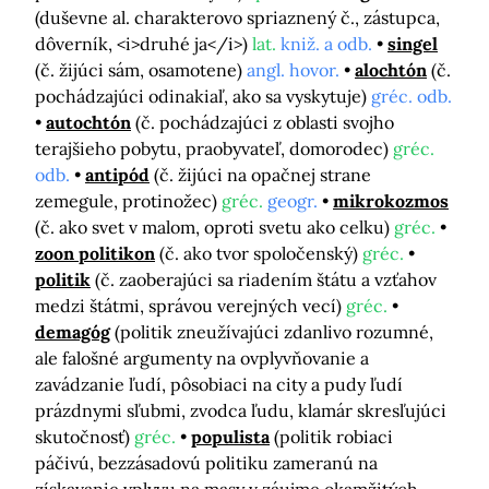
(duševne al. charakterovo spriaznený č., zástupca,
dôverník, <i>druhé ja</i>)
lat.
kniž. a odb.
singel
(č. žijúci sám, osamotene)
angl. hovor.
alochtón
(č.
pochádzajúci odinakiaľ, ako sa vyskytuje)
gréc. odb.
autochtón
(č. pochádzajúci z oblasti svojho
terajšieho pobytu, praobyvateľ, domorodec)
gréc.
odb.
antipód
(č. žijúci na opačnej strane
zemegule, protinožec)
gréc.
geogr.
mikrokozmos
(č. ako svet v malom, oproti svetu ako celku)
gréc.
zoon politikon
(č. ako tvor spoločenský)
gréc.
politik
(č. zaoberajúci sa riadením štátu a vzťahov
medzi štátmi, správou verejných vecí)
gréc.
demagóg
(politik zneužívajúci zdanlivo rozumné,
ale falošné argumenty na ovplyvňovanie a
zavádzanie ľudí, pôsobiaci na city a pudy ľudí
prázdnymi sľubmi, zvodca ľudu, klamár skresľujúci
skutočnosť)
gréc.
populista
(politik robiaci
páčivú, bezzásadovú politiku zameranú na