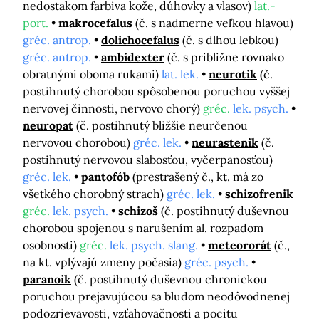
nedostakom farbiva kože, dúhovky a vlasov)
lat.-
port.
makrocefalus
(č. s nadmerne veľkou hlavou)
gréc. antrop.
dolichocefalus
(č. s dlhou lebkou)
gréc. antrop.
ambidexter
(č. s približne rovnako
obratnými oboma rukami)
lat. lek.
neurotik
(č.
postihnutý chorobou spôsobenou poruchou vyššej
nervovej činnosti, nervovo chorý)
gréc.
lek. psych.
neuropat
(č. postihnutý bližšie neurčenou
nervovou chorobou)
gréc. lek.
neurastenik
(č.
postihnutý nervovou slabosťou, vyčerpanosťou)
gréc. lek.
pantofób
(prestrašený č., kt. má zo
všetkého chorobný strach)
gréc. lek.
schizofrenik
gréc.
lek. psych.
schizoš
(č. postihnutý duševnou
chorobou spojenou s narušením al. rozpadom
osobnosti)
gréc.
lek. psych. slang.
meteororát
(č.,
na kt. vplývajú zmeny počasia)
gréc. psych.
paranoik
(č. postihnutý duševnou chronickou
poruchou prejavujúcou sa bludom neodôvodnenej
podozrievavosti, vzťahovačnosti a pocitu