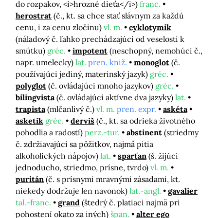
do rozpakov, <i>hrozné dieťa</i>)
franc.
herostrat
(č., kt. sa chce stať slávnym za každú
cenu, i za cenu zločinu)
vl. m.
cyklotymik
(náladový č. ľahko prechádzajúci od veselosti k
smútku)
gréc.
impotent
(neschopný, nemohúci č.,
napr. umelecky)
lat.
pren. kniž.
monoglot
(č.
používajúci jediný, materinský jazyk)
gréc.
polyglot
(č. ovládajúci mnoho jazykov)
gréc.
bilingvista
(č. ovládajúci aktívne dva jazyky)
lat.
trapista
(mlčanlivý č.)
vl. m.
pren. expr.
askéta
asketik
gréc.
derviš
(č., kt. sa odrieka životného
pohodlia a radostí)
perz.-tur.
abstinent
(striedmy
č. zdržiavajúci sa pôžitkov, najmä pitia
alkoholických nápojov)
lat.
sparťan
(š. žijúci
jednoducho, striedmo, prísne, tvrdo)
vl. m.
puritán
(č. s prísnymi mravnými zásadami, kt.
niekedy dodržuje len navonok)
lat.-angl.
gavalier
tal.-franc.
grand
(štedrý č. platiaci najmä pri
pohostení okato za iných)
špan.
alter ego