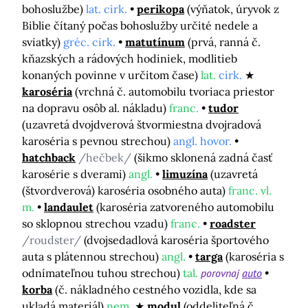
bohoslužbe)
lat. cirk.
perikopa
(výňatok, úryvok z
Biblie čítaný počas bohoslužby určité nedele a
sviatky)
gréc. cirk.
matutínum
(prvá, ranná č.
kňazských a rádových hodiniek, modlitieb
konaných povinne v určitom čase)
lat.
cirk.
karoséria
(vrchná č. automobilu tvoriaca priestor
na dopravu osôb al. nákladu)
franc.
tudor
(uzavretá dvojdverová štvormiestna dvojradová
karoséria s pevnou strechou)
angl. hovor.
hatchback
/hečbek/
(šikmo sklonená zadná časť
karosérie s dverami)
angl.
limuzína
(uzavretá
(štvordverová) karoséria osobného auta)
franc. vl.
m.
landaulet
(karoséria zatvoreného automobilu
so sklopnou strechou vzadu)
franc.
roadster
/roudster/
(dvojsedadlová karoséria športového
auta s plátennou strechou)
angl.
targa
(karoséria s
odnímateľnou tuhou strechou)
tal.
porovnaj
auto
korba
(č. nákladného cestného vozidla, kde sa
ukladá materiál)
nem.
modul
(oddeliteľná č.