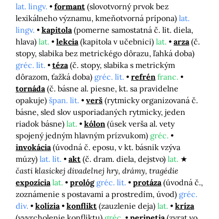
lat. lingv.
formant
(slovotvorný prvok bez
lexikálneho významu, kmeňotvorná prípona)
lat.
lingv.
kapitola
(pomerne samostatná č. lit. diela,
hlava)
lat.
lekcia
(kapitola v učebnici)
lat.
arza
(č.
stopy, slabika bez metrickégo dôrazu, ľahká doba)
gréc. lit.
téza
(č. stopy, slabika s metrickým
dôrazom, ťažká doba)
gréc. lit.
refrén
franc.
tornáda
(č. básne al. piesne, kt. sa pravidelne
opakuje)
špan. lit.
verš
(rytmicky organizovaná č.
básne, sled slov usporiadaných rytmicky, jeden
riadok básne)
lat.
kólon
(úsek verša al. vety
spojený jedným hlavným prízvukom)
gréc.
invokácia
(úvodná č. eposu, v kt. básnik vzýva
múzy)
lat. lit.
akt
(č. dram. diela, dejstvo)
lat.
časti klasickej divadelnej hry, drámy, tragédie
expozícia
lat.
prológ
gréc. lit.
protáza
(úvodná č.,
zoznámenie s postavami a prostredím, úvod)
gréc.
div.
kolízia
konflikt
(zauzlenie deja)
lat.
kríza
(vyvrcholenie konfliktu)
gréc.
peripetia
(zvrat vo