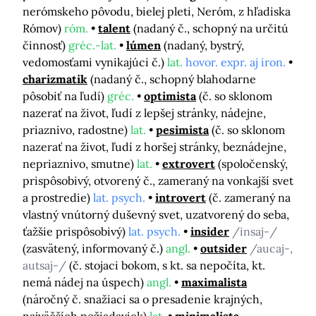
nerómskeho pôvodu, bielej pleti, Neróm, z hľadiska
Rómov)
róm.
talent
(nadaný č., schopný na určitú
činnosť)
gréc.-lat.
lúmen
(nadaný, bystrý,
vedomosťami vynikajúci č.)
lat.
hovor. expr. aj iron.
charizmatik
(nadaný č., schopný blahodarne
pôsobiť na ľudí)
gréc.
optimista
(č. so sklonom
nazerať na život, ľudí z lepšej stránky, nádejne,
priaznivo, radostne)
lat.
pesimista
(č. so sklonom
nazerať na život, ľudí z horšej stránky, beznádejne,
nepriaznivo, smutne)
lat.
extrovert
(spoločenský,
prispôsobivý, otvorený č., zameraný na vonkajší svet
a prostredie)
lat. psych.
introvert
(č. zameraný na
vlastný vnútorný duševný svet, uzatvorený do seba,
ťažšie prispôsobivý)
lat. psych.
insider
/insaj-/
(zasvätený, informovaný č.)
angl.
outsider
/aucaj-,
autsaj-/
(č. stojaci bokom, s kt. sa nepočíta, kt.
nemá nádej na úspech)
angl.
maximalista
(náročný č. snažiaci sa o presadenie krajných,