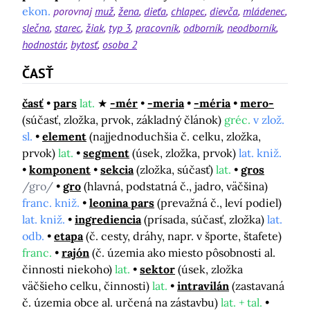
ekon.
porovnaj
muž
žena
dieťa
chlapec
dievča
mládenec
slečna
starec
žiak
typ 3
pracovník
odborník
neodborník
hodnostár
bytosť
osoba 2
ČASŤ
časť
pars
lat.
-mér
-meria
-méria
mero-
(súčasť, zložka, prvok, základný článok)
gréc.
v zlož.
sl.
element
(najjednoduchšia č. celku, zložka,
prvok)
lat.
segment
(úsek, zložka, prvok)
lat. kniž.
komponent
sekcia
(zložka, súčasť)
lat.
gros
/gro/
gro
(hlavná, podstatná č., jadro, väčšina)
franc. kniž.
leonina pars
(prevažná č., leví podiel)
lat. kniž.
ingrediencia
(prísada, súčasť, zložka)
lat.
odb.
etapa
(č. cesty, dráhy, napr. v športe, štafete)
franc.
rajón
(č. územia ako miesto pôsobnosti al.
činnosti niekoho)
lat.
sektor
(úsek, zložka
väčšieho celku, činnosti)
lat.
intravilán
(zastavaná
č. územia obce al. určená na zástavbu)
lat. + tal.