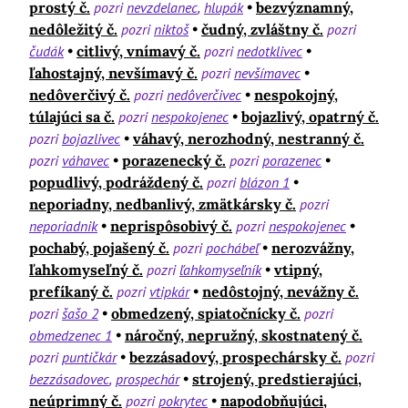
prostý č.
pozri
nevzdelanec
hlupák
bezvýznamný,
nedôležitý č.
pozri
niktoš
čudný, zvláštny č.
pozri
čudák
citlivý, vnímavý č.
pozri
nedotklivec
ľahostajný, nevšímavý č.
pozri
nevšímavec
nedôverčivý č.
pozri
nedôverčivec
nespokojný,
túlajúci sa č.
pozri
nespokojenec
bojazlivý, opatrný č.
pozri
bojazlivec
váhavý, nerozhodný, nestranný č.
pozri
váhavec
porazenecký č.
pozri
porazenec
popudlivý, podráždený č.
pozri
blázon 1
neporiadny, nedbanlivý, zmätkársky č.
pozri
neporiadnik
neprispôsobivý č.
pozri
nespokojenec
pochabý, pojašený č.
pozri
pochábeľ
nerozvážny,
ľahkomyseľný č.
pozri
ľahkomyseľník
vtipný,
prefíkaný č.
pozri
vtipkár
nedôstojný, nevážny č.
pozri
šašo 2
obmedzený, spiatočnícky č.
pozri
obmedzenec 1
náročný, nepružný, skostnatený č.
pozri
puntičkár
bezzásadový, prospechársky č.
pozri
bezzásadovec
prospechár
strojený, predstierajúci,
neúprimný č.
pozri
pokrytec
napodobňujúci,