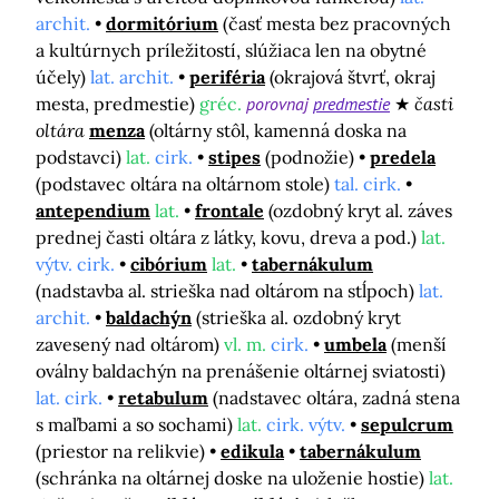
archit.
dormitórium
(časť mesta bez pracovných
a kultúrnych príležitostí, slúžiaca len na obytné
účely)
lat. archit.
periféria
(okrajová štvrť, okraj
mesta, predmestie)
gréc.
porovnaj
predmestie
časti
oltára
menza
(oltárny stôl, kamenná doska na
podstavci)
lat.
cirk.
stipes
(podnožie)
predela
(podstavec oltára na oltárnom stole)
tal. cirk.
antependium
lat.
frontale
(ozdobný kryt al. záves
prednej časti oltára z látky, kovu, dreva a pod.)
lat.
výtv. cirk.
cibórium
lat.
tabernákulum
(nadstavba al. strieška nad oltárom na stĺpoch)
lat.
archit.
baldachýn
(strieška al. ozdobný kryt
zavesený nad oltárom)
vl. m.
cirk.
umbela
(menší
oválny baldachýn na prenášenie oltárnej sviatosti)
lat. cirk.
retabulum
(nadstavec oltára, zadná stena
s maľbami a so sochami)
lat.
cirk. výtv.
sepulcrum
(priestor na relikvie)
edikula
tabernákulum
(schránka na oltárnej doske na uloženie hostie)
lat.