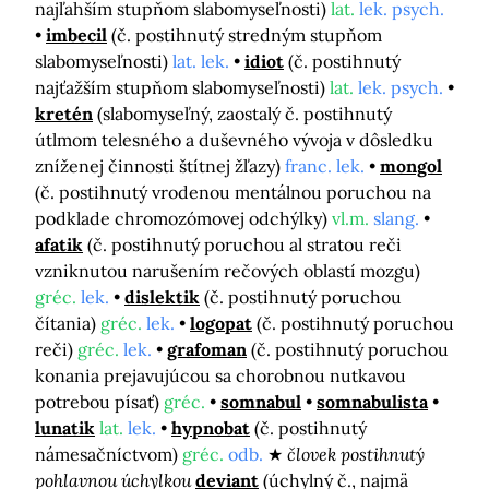
najľahším stupňom slabomyseľnosti)
lat.
lek. psych.
imbecil
(č. postihnutý stredným stupňom
slabomyseľnosti)
lat. lek.
idiot
(č. postihnutý
najťažším stupňom slabomyseľnosti)
lat.
lek. psych.
kretén
(slabomyseľný, zaostalý č. postihnutý
útlmom telesného a duševného vývoja v dôsledku
zníženej činnosti štítnej žľazy)
franc. lek.
mongol
(č. postihnutý vrodenou mentálnou poruchou na
podklade chromozómovej odchýlky)
vl.m.
slang.
afatik
(č. postihnutý poruchou al stratou reči
vzniknutou narušením rečových oblastí mozgu)
gréc.
lek.
dislektik
(č. postihnutý poruchou
čítania)
gréc.
lek.
logopat
(č. postihnutý poruchou
reči)
gréc.
lek.
grafoman
(č. postihnutý poruchou
konania prejavujúcou sa chorobnou nutkavou
potrebou písať)
gréc.
somnabul
somnabulista
lunatik
lat.
lek.
hypnobat
(č. postihnutý
námesačníctvom)
gréc.
odb.
človek postihnutý
pohlavnou úchylkou
deviant
(úchylný č., najmä