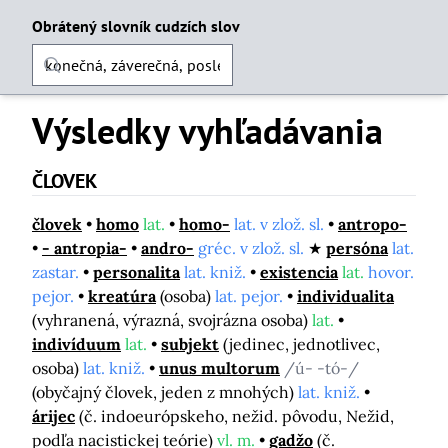
Obrátený slovník cudzích slov
Výsledky vyhľadávania
ČLOVEK
človek
homo
lat.
homo-
lat. v zlož. sl.
antropo-
- antropia-
andro-
gréc. v zlož. sl.
persóna
lat.
zastar.
personalita
lat. kniž.
existencia
lat.
hovor.
pejor.
kreatúra
(osoba)
lat. pejor.
individualita
(vyhranená, výrazná, svojrázna osoba)
lat.
indivíduum
lat.
subjekt
(jedinec, jednotlivec,
osoba)
lat. kniž.
unus multorum
/ú- -tó-/
(obyčajný človek, jeden z mnohých)
lat. kniž.
árijec
(č. indoeurópskeho, nežid. pôvodu, Nežid,
podľa nacistickej teórie)
vl. m.
gadžo
(č.