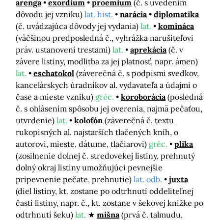
arenga
exordium
proemium
(č. s uvedením
dôvodu jej vzniku)
lat. hist.
narácia
diplomatika
(č. uvádzajúca dôvody jej vydania)
lat.
komináca
(väčšinou predposledná č., vyhrážka narušiteľovi
práv. ustanovení trestami)
lat.
aprekácia
(č. v
závere listiny, modlitba za jej platnosť, napr. ámen)
lat.
eschatokol
(záverečná č. s podpismi svedkov,
kancelárskych úradníkov al. vydavateľa a údajmi o
čase a mieste vzniku)
gréc.
koroborácia
(posledná
č. s ohlásením spôsobu jej overenia, najmä pečaťou,
utvrdenie)
lat.
kolofón
(záverečná č. textu
rukopisných al. najstarších tlačených kníh, o
autorovi, mieste, dátume, tlačiarovi)
gréc.
plika
(zosilnenie dolnej č. stredovekej listiny, prehnutý
dolný okraj listiny umožňujúci pevnejšie
pripevnenie pečate, prehnutie)
lat. odb.
juxta
(diel listiny, kt. zostane po odtrhnutí oddeliteľnej
časti listiny, napr. č., kt. zostane v šekovej knižke po
odtrhnutí šeku)
lat.
mišna
(prvá č. talmudu,