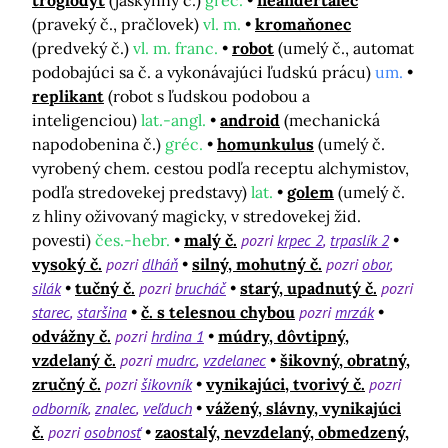
troglodyt
(jaskynný č.)
gréc.
neandertálec
(praveký č., pračlovek)
vl. m.
kromaňonec
(predveký č.)
vl. m. franc.
robot
(umelý č., automat
podobajúci sa č. a vykonávajúci ľudskú prácu)
um.
replikant
(robot s ľudskou podobou a
inteligenciou)
lat.-angl.
android
(mechanická
napodobenina č.)
gréc.
homunkulus
(umelý č.
vyrobený chem. cestou podľa receptu alchymistov,
podľa stredovekej predstavy)
lat.
golem
(umelý č.
z hliny oživovaný magicky, v stredovekej žid.
povesti)
čes.-hebr.
malý č.
pozri
krpec 2
trpaslík 2
vysoký č.
pozri
dlháň
silný, mohutný č.
pozri
obor
silák
tučný č.
pozri
brucháč
starý, upadnutý č.
pozri
starec
staršina
č. s telesnou chybou
pozri
mrzák
odvážny č.
pozri
hrdina 1
múdry, dôvtipný,
vzdelaný č.
pozri
mudrc
vzdelanec
šikovný, obratný,
zručný č.
pozri
šikovník
vynikajúci, tvorivý č.
pozri
odborník
znalec
veľduch
vážený, slávny, vynikajúci
č.
pozri
osobnosť
zaostalý, nevzdelaný, obmedzený,