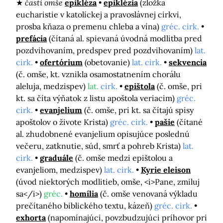
časti omše
epikléza
epiklézia
(zložka
eucharistie v katolíckej a pravoslávnej cirkvi,
prosba kňaza o premenu chleba a vína)
gréc. cirk.
prefácia
(čítaná al. spievaná úvodná modlitba pred
pozdvihovaním, predspev pred pozdvihovaním)
lat.
cirk.
ofertórium
(obetovanie)
lat. cirk.
sekvencia
(č. omše, kt. vznikla osamostatnením chorálu
aleluja, medzispev)
lat.
cirk.
epištola
(č. omše, pri
kt. sa číta výňatok z listu apoštola veriacim)
gréc.
cirk.
evanjelium
(č. omše, pri kt. sa čítajú spisy
apoštolov o živote Krista)
gréc. cirk.
pašie
(čítané
al. zhudobnené evanjelium opisujúce poslednú
večeru, zatknutie, súd, smrť a pohreb Krista)
lat.
cirk.
graduále
(č. omše medzi epištolou a
evanjeliom, medzispev)
lat. cirk.
Kyrie eleison
(úvod niektorých modlitieb, omše, <i>Pane, zmiluj
sa</i>)
gréc.
homília
(č. omše venovaná výkladu
prečítaného biblického textu, kázeň)
gréc. cirk.
exhorta
(napomínajúci, povzbudzujúci príhovor pri