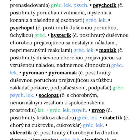
prenasledovania)
gréc.
lek. psych.
psychotik
(č.
postihnutý poruchami vnímania, myslenia a
konania a následne aj osobnosti)
gréc. lek.
psychopat
(č. postihnutý duševnou poruchou,
úchylkou)
gréc.
hysterik
(č. postihnutý duševnou
chorobou prejavujúcou sa nestálymi náladami,
neprimeranými reakciami)
gréc. lek.
maniak
(č.
postihnutý duševnou chorobou prejavujúcou sa
vzrušenou náladou, nadmernou činnosťou)
gréc.
lek.
pyroman
pyromaniak
(č. postihnutý
duševnou poruchou prejavujúcou sa túžbou
zakladať požiare, podpaľačstvom, podpaľač)
gréc.
psych. lek.
sociopat
(č. s chorobným,
nenormálnym vzťahom k spoločenskému
prostrediu)
lat. + gréc.
lek. psych.
myop
(č.
postihnutý krátkozrakosťou)
gréc. lek.
diabetik
(č.
chorý na cukrovku, cukrovkár)
gréc. lek.
sklerotik
(č. postihnutý chorobným tvrdnutím