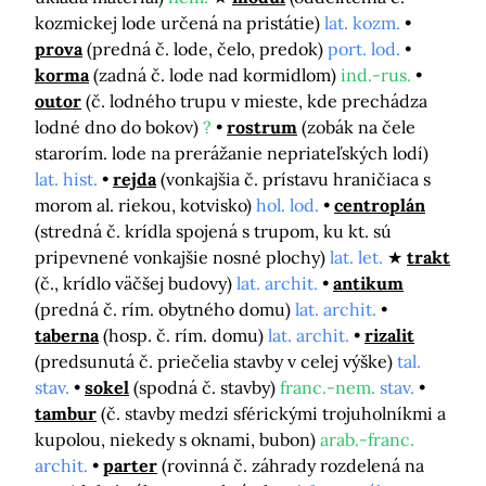
kozmickej lode určená na pristátie)
lat. kozm.
prova
(predná č. lode, čelo, predok)
port. lod.
korma
(zadná č. lode nad kormidlom)
ind.-rus.
outor
(č. lodného trupu v mieste, kde prechádza
lodné dno do bokov)
?
rostrum
(zobák na čele
starorím. lode na prerážanie nepriateľských lodí)
lat. hist.
rejda
(vonkajšia č. prístavu hraničiaca s
morom al. riekou, kotvisko)
hol. lod.
centroplán
(stredná č. krídla spojená s trupom, ku kt. sú
pripevnené vonkajšie nosné plochy)
lat. let.
trakt
(č., krídlo väčšej budovy)
lat. archit.
antikum
(predná č. rím. obytného domu)
lat. archit.
taberna
(hosp. č. rím. domu)
lat. archit.
rizalit
(predsunutá č. priečelia stavby v celej výške)
tal.
stav.
sokel
(spodná č. stavby)
franc.-nem.
stav.
tambur
(č. stavby medzi sférickými trojuholníkmi a
kupolou, niekedy s oknami, bubon)
arab.-franc.
archit.
parter
(rovinná č. záhrady rozdelená na