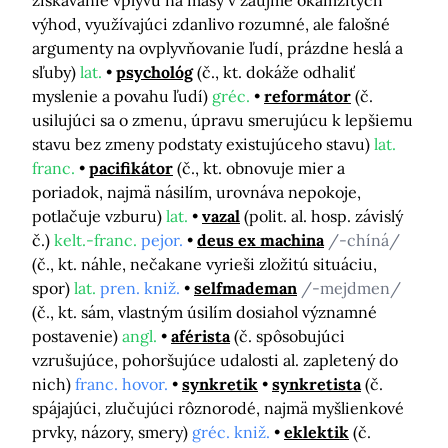
získavanie vplyvu na masy v záujme okamžitých
výhod, využívajúci zdanlivo rozumné, ale falošné
argumenty na ovplyvňovanie ľudí, prázdne heslá a
sľuby)
lat.
psychológ
(č., kt. dokáže odhaliť
myslenie a povahu ľudí)
gréc.
reformátor
(č.
usilujúci sa o zmenu, úpravu smerujúcu k lepšiemu
stavu bez zmeny podstaty existujúceho stavu)
lat.
franc.
pacifikátor
(č., kt. obnovuje mier a
poriadok, najmä násilím, urovnáva nepokoje,
potlačuje vzburu)
lat.
vazal
(polit. al. hosp. závislý
č.)
kelt.-franc.
pejor.
deus ex machina
/-chíná/
(č., kt. náhle, nečakane vyrieši zložitú situáciu,
spor)
lat.
pren. kniž.
selfmademan
/-mejdmen/
(č., kt. sám, vlastným úsilím dosiahol významné
postavenie)
angl.
aférista
(č. spôsobujúci
vzrušujúce, pohoršujúce udalosti al. zapletený do
nich)
franc. hovor.
synkretik
synkretista
(č.
spájajúci, zlučujúci rôznorodé, najmä myšlienkové
prvky, názory, smery)
gréc. kniž.
eklektik
(č.