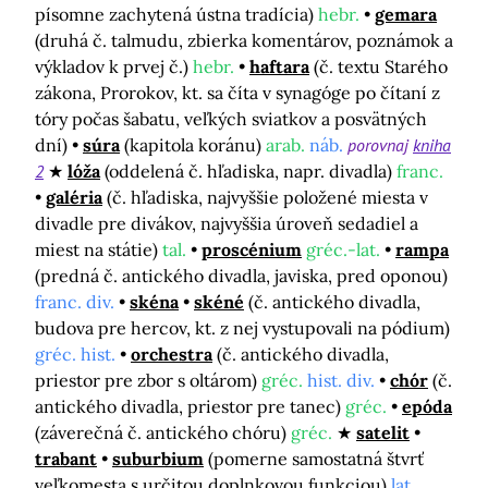
písomne zachytená ústna tradícia)
hebr.
gemara
(druhá č. talmudu, zbierka komentárov, poznámok a
výkladov k prvej č.)
hebr.
haftara
(č. textu Starého
zákona, Prorokov, kt. sa číta v synagóge po čítaní z
tóry počas šabatu, veľkých sviatkov a posvätných
dní)
súra
(kapitola koránu)
arab.
náb.
porovnaj
kniha
2
lóža
(oddelená č. hľadiska, napr. divadla)
franc.
galéria
(č. hľadiska, najvyššie položené miesta v
divadle pre divákov, najvyššia úroveň sedadiel a
miest na státie)
tal.
proscénium
gréc.-lat.
rampa
(predná č. antického divadla, javiska, pred oponou)
franc. div.
skéna
skéné
(č. antického divadla,
budova pre hercov, kt. z nej vystupovali na pódium)
gréc. hist.
orchestra
(č. antického divadla,
priestor pre zbor s oltárom)
gréc.
hist. div.
chór
(č.
antického divadla, priestor pre tanec)
gréc.
epóda
(záverečná č. antického chóru)
gréc.
satelit
trabant
suburbium
(pomerne samostatná štvrť
veľkomesta s určitou doplnkovou funkciou)
lat.