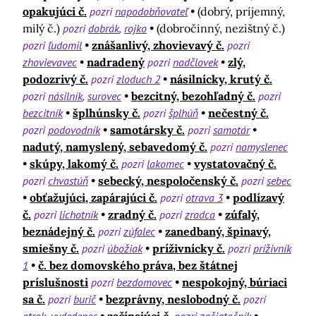
opakujúci č.
pozri
napodobňovateľ
(dobrý, príjemný,
milý č.)
pozri
dobrák
rojko
(dobročinný, nezištný č.)
pozri
ľudomil
znášanlivý, zhovievavý č.
pozri
zhovievavec
nadradený
pozri
nadčlovek
zlý,
podozrivý č.
pozri
zloduch 2
násilnícky, krutý č.
pozri
násilník
surovec
bezcitný, bezohľadný č.
pozri
bezcitník
šplhúnsky č.
pozri
šplhúň
nečestný č.
pozri
podovodník
samotársky č.
pozri
samotár
nadutý, namyslený, sebavedomý č.
pozri
namyslenec
skúpy, lakomý č.
pozri
lakomec
vystatovačný č.
pozri
chvastúň
sebecký, nespoločenský č.
pozri
sebec
obťažujúci, zapárajúci č.
pozri
otrava 3
podlízavý
č.
pozri
lichotník
zradný č.
pozri
zradca
zúfalý,
beznádejný č.
pozri
zúfalec
zanedbaný, špinavý,
smiešny č.
pozri
úbožiak
príživnícky č.
pozri
príživník
1
č. bez domovského práva, bez štátnej
príslušnosti
pozri
bezdomovec
nespokojný, búriaci
sa č.
pozri
burič
bezprávny, neslobodný č.
pozri