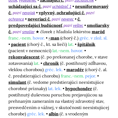
otrok
vydedenec
začínajúci č.
pozri
začiatočník
uchádzajúci sa č.
pozri
uchádzač 1
neuniformovaný
č.
pozri
nevojak
vplyvný, ochraňujúci č.
pozri
ochranca
neveriaci č.
pozri
neverec
č.
predpovedajúci budúcnosť
pozri
veštec
smoliarsky
č.
pozri
smoliar
človek z hľadisla lekárstva
maród
franc.-nem.
hovor.
-man
(chorý č.)
gréc. v zlož. sl.
pacient
(chorý č., kt. sa lieči)
lat.
špitálnik
(pacient v nemocnici)
lat.-nem.
hovor.
rekonvalescent
(č. po prekonanej chorobe, v stave
zotavovania)
lat.
chronik
(č. postihnutý zdĺhavou,
vleklou chorobou)
gréc. lek.
marodér
(chorý č. al.
č. predstierajúci chorobu)
franc.-nem.
pejor.
simulant
(č. vedome predstierajúci neexistujúce
chorobné príznaky)
lat. lek.
hypochonder
(č.
postihnutý duševnou poruchou prejavujúcou sa
prehnaným zameraním na vlastný zdravotný stav,
presvedčením o vážnej, v skutočnosti neexistujúcej
chorobe)
gréc. lek.
albín
(č. s vrodeným