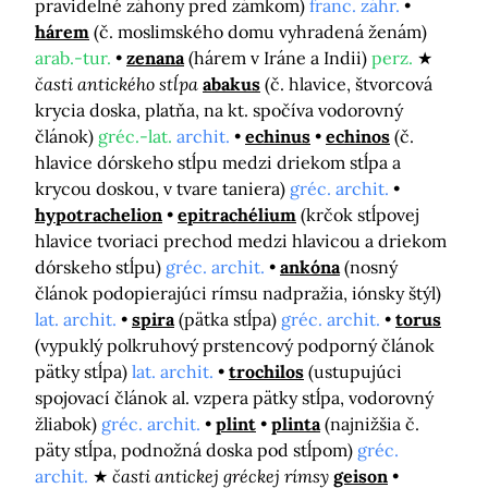
pravidelné záhony pred zámkom)
franc. záhr.
hárem
(č. moslimského domu vyhradená ženám)
arab.-tur.
zenana
(hárem v Iráne a Indii)
perz.
časti antického stĺpa
abakus
(č. hlavice, štvorcová
krycia doska, platňa, na kt. spočíva vodorovný
článok)
gréc.-lat.
archit.
echinus
echinos
(č.
hlavice dórskeho stĺpu medzi driekom stĺpa a
krycou doskou, v tvare taniera)
gréc. archit.
hypotrachelion
epitrachélium
(krčok stĺpovej
hlavice tvoriaci prechod medzi hlavicou a driekom
dórskeho stĺpu)
gréc. archit.
ankóna
(nosný
článok podopierajúci rímsu nadpražia, iónsky štýl)
lat. archit.
spira
(pätka stĺpa)
gréc. archit.
torus
(vypuklý polkruhový prstencový podporný článok
pätky stĺpa)
lat. archit.
trochilos
(ustupujúci
spojovací článok al. vzpera pätky stĺpa, vodorovný
žliabok)
gréc. archit.
plint
plinta
(najnižšia č.
päty stĺpa, podnožná doska pod stĺpom)
gréc.
archit.
časti antickej gréckej rímsy
geison