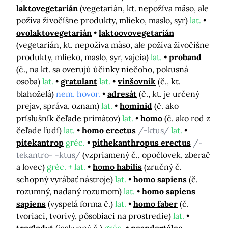
laktovegetarián
(vegetarián, kt. nepožíva mäso, ale
požíva živočíšne produkty, mlieko, maslo, syr)
lat.
ovolaktovegetarián
laktoovovegetarián
(vegetarián, kt. nepožíva mäso, ale požíva živočíšne
produkty, mlieko, maslo, syr, vajcia)
lat.
proband
(č., na kt. sa overujú účinky niečoho, pokusná
osoba)
lat.
gratulant
lat.
vinšovník
(č., kt.
blahoželá)
nem. hovor.
adresát
(č., kt. je určený
prejav, správa, oznam)
lat.
hominid
(č. ako
príslušník čeľade primátov)
lat.
homo
(č. ako rod z
čeľade ľudí)
lat.
homo erectus
/-ktus/
lat.
pitekantrop
gréc.
pithekanthropus erectus
/-
tekantro- -ktus/
(vzpriamený č., opočlovek, zberač
a lovec)
gréc. + lat.
homo habilis
(zručný č.
schopný vyrábať nástroje)
lat.
homo sapiens
(č.
rozumný, nadaný rozumom)
lat.
homo sapiens
sapiens
(vyspelá forma č.)
lat.
homo faber
(č.
tvoriaci, tvorivý, pôsobiaci na prostredie)
lat.