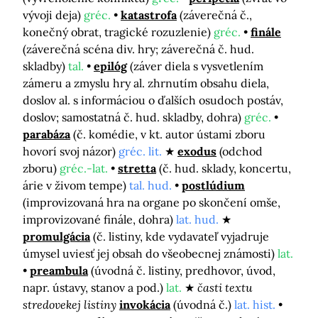
vývoji deja)
gréc.
katastrofa
(záverečná č.,
konečný obrat, tragické rozuzlenie)
gréc.
finále
(záverečná scéna div. hry; záverečná č. hud.
skladby)
tal.
epilóg
(záver diela s vysvetlením
zámeru a zmyslu hry al. zhrnutím obsahu diela,
doslov al. s informáciou o ďalších osudoch postáv,
doslov; samostatná č. hud. skladby, dohra)
gréc.
parabáza
(č. komédie, v kt. autor ústami zboru
hovorí svoj názor)
gréc. lit.
exodus
(odchod
zboru)
gréc.-lat.
stretta
(č. hud. sklady, koncertu,
árie v živom tempe)
tal. hud.
postlúdium
(improvizovaná hra na organe po skončení omše,
improvizované finále, dohra)
lat. hud.
promulgácia
(č. listiny, kde vydavateľ vyjadruje
úmysel uviesť jej obsah do všeobecnej známosti)
lat.
preambula
(úvodná č. listiny, predhovor, úvod,
napr. ústavy, stanov a pod.)
lat.
časti textu
stredovekej listiny
invokácia
(úvodná č.)
lat. hist.