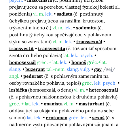
psych.
masochista
(č. postihnutý úchylkou
prejavujúcou sa potrebou vlastnej fyzickej bolesti al.
poníženia)
vl. m.
lek.
sadista
(č. postihnutý
úchylkou prejavujúcou sa násilím, krutosťou,
trýznením iného č.)
vl. m.
lek.
sodomita
(č.
postihnutý úchylkou spočívajúcou v pohlavnom
styku so zvieratami)
vl. m.
lek.
transsexuál
transvestit
transvestita
(č. túžiaci žiť spôsobom
života druhého pohlavia)
lat.
lek. psych.
homosexuál
gréc. + lat.
lek.
homoš
gréc.+lat.
slang.
buzerant
tal.-nem.
slang. vulg.
gay
/gej/
angl.
pederast
(č. s pohlavným zameraním na
osoby rovnakého pohlavia, teploš)
gréc.
lek. psych.
lesbička
(homosexuál, o žene)
vl. m.
heterosexuál
(č. s pohlavnou náklonnosťou k druhému pohlaviu)
gréc. + lat.
lek.
onanista
vl. m.
masturbant
(č.
oddávajúci sa ukájaniu pohlavného pudu na sebe
samom)
lat. lek.
erotoman
gréc. lek.
sexoš
(č. s
nadmerne vystupňovanými pohlavnými záujmami a