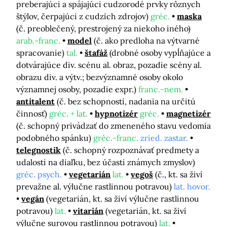
preberajúci a spájajúci cudzorodé prvky rôznych
štýlov, čerpajúci z cudzích zdrojov)
gréc.
maska
(č. preoblečený, prestrojený za niekoho iného)
arab.-franc.
model
(č. ako predloha na výtvarné
spracovanie)
tal.
štafáž
(drobné osoby vypĺňajúce a
dotvárajúce div. scénu al. obraz, pozadie scény al.
obrazu div. a výtv.; bezvýznamné osoby okolo
významnej osoby, pozadie expr.)
franc.-nem.
antitalent
(č. bez schopností, nadania na určitú
činnosť)
gréc. + lat.
hypnotizér
gréc.
magnetizér
(č. schopný privádzať do zmeneného stavu vedomia
podobného spánku)
gréc.-franc.
zried. zastar.
telegnostik
(č. schopný rozpoznávať predmety a
udalosti na diaľku, bez účasti známych zmyslov)
gréc. psych.
vegetarián
lat.
vegoš
(č., kt. sa živí
prevažne al. výlučne rastlinnou potravou)
lat. hovor.
vegán
(vegetarián, kt. sa živí výlučne rastlinnou
potravou)
lat.
vitarián
(vegetarián, kt. sa živí
výlučne surovou rastlinnou potravou)
lat.