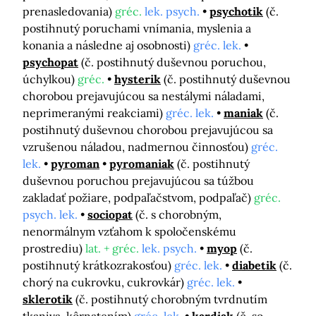
prenasledovania)
gréc.
lek. psych.
psychotik
(č.
postihnutý poruchami vnímania, myslenia a
konania a následne aj osobnosti)
gréc. lek.
psychopat
(č. postihnutý duševnou poruchou,
úchylkou)
gréc.
hysterik
(č. postihnutý duševnou
chorobou prejavujúcou sa nestálymi náladami,
neprimeranými reakciami)
gréc. lek.
maniak
(č.
postihnutý duševnou chorobou prejavujúcou sa
vzrušenou náladou, nadmernou činnosťou)
gréc.
lek.
pyroman
pyromaniak
(č. postihnutý
duševnou poruchou prejavujúcou sa túžbou
zakladať požiare, podpaľačstvom, podpaľač)
gréc.
psych. lek.
sociopat
(č. s chorobným,
nenormálnym vzťahom k spoločenskému
prostrediu)
lat. + gréc.
lek. psych.
myop
(č.
postihnutý krátkozrakosťou)
gréc. lek.
diabetik
(č.
chorý na cukrovku, cukrovkár)
gréc. lek.
sklerotik
(č. postihnutý chorobným tvrdnutím