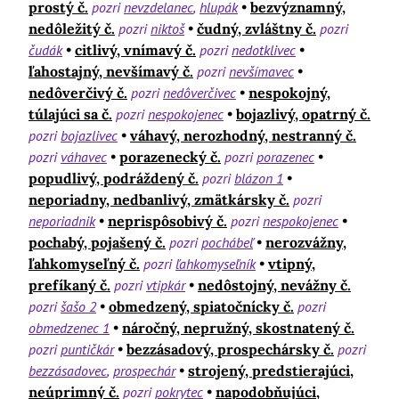
prostý č.
pozri
nevzdelanec
hlupák
bezvýznamný,
nedôležitý č.
pozri
niktoš
čudný, zvláštny č.
pozri
čudák
citlivý, vnímavý č.
pozri
nedotklivec
ľahostajný, nevšímavý č.
pozri
nevšímavec
nedôverčivý č.
pozri
nedôverčivec
nespokojný,
túlajúci sa č.
pozri
nespokojenec
bojazlivý, opatrný č.
pozri
bojazlivec
váhavý, nerozhodný, nestranný č.
pozri
váhavec
porazenecký č.
pozri
porazenec
popudlivý, podráždený č.
pozri
blázon 1
neporiadny, nedbanlivý, zmätkársky č.
pozri
neporiadnik
neprispôsobivý č.
pozri
nespokojenec
pochabý, pojašený č.
pozri
pochábeľ
nerozvážny,
ľahkomyseľný č.
pozri
ľahkomyseľník
vtipný,
prefíkaný č.
pozri
vtipkár
nedôstojný, nevážny č.
pozri
šašo 2
obmedzený, spiatočnícky č.
pozri
obmedzenec 1
náročný, nepružný, skostnatený č.
pozri
puntičkár
bezzásadový, prospechársky č.
pozri
bezzásadovec
prospechár
strojený, predstierajúci,
neúprimný č.
pozri
pokrytec
napodobňujúci,