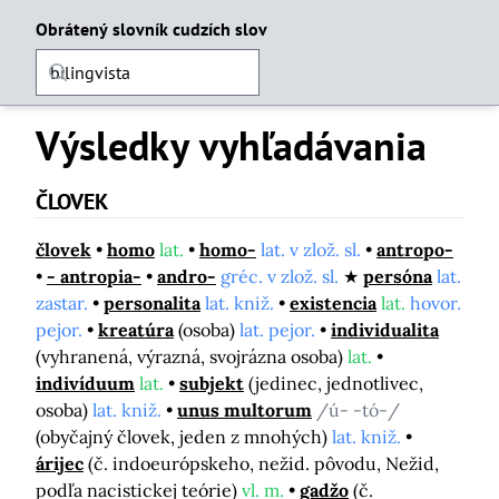
Obrátený slovník cudzích slov
Výsledky vyhľadávania
ČLOVEK
človek
homo
lat.
homo-
lat. v zlož. sl.
antropo-
- antropia-
andro-
gréc. v zlož. sl.
persóna
lat.
zastar.
personalita
lat. kniž.
existencia
lat.
hovor.
pejor.
kreatúra
(osoba)
lat. pejor.
individualita
(vyhranená, výrazná, svojrázna osoba)
lat.
indivíduum
lat.
subjekt
(jedinec, jednotlivec,
osoba)
lat. kniž.
unus multorum
/ú- -tó-/
(obyčajný človek, jeden z mnohých)
lat. kniž.
árijec
(č. indoeurópskeho, nežid. pôvodu, Nežid,
podľa nacistickej teórie)
vl. m.
gadžo
(č.