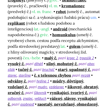
troglodyt
(jaskynný č.)
gréc.
neandertálec
(praveký č., pračlovek)
vl. m.
kromaňonec
(predveký č.)
vl. m. franc.
robot
(umelý č., automat
podobajúci sa č. a vykonávajúci ľudskú prácu)
um.
replikant
(robot s ľudskou podobou a
inteligenciou)
lat.-angl.
android
(mechanická
napodobenina č.)
gréc.
homunkulus
(umelý č.
vyrobený chem. cestou podľa receptu alchymistov,
podľa stredovekej predstavy)
lat.
golem
(umelý č.
z hliny oživovaný magicky, v stredovekej žid.
povesti)
čes.-hebr.
malý č.
pozri
krpec 2
trpaslík 2
vysoký č.
pozri
dlháň
silný, mohutný č.
pozri
obor
silák
tučný č.
pozri
brucháč
starý, upadnutý č.
pozri
starec
staršina
č. s telesnou chybou
pozri
mrzák
odvážny č.
pozri
hrdina 1
múdry, dôvtipný,
vzdelaný č.
pozri
mudrc
vzdelanec
šikovný, obratný,
zručný č.
pozri
šikovník
vynikajúci, tvorivý č.
pozri
odborník
znalec
veľduch
vážený, slávny, vynikajúci
č.
pozri
osobnosť
zaostalý, nevzdelaný, obmedzený,