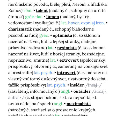
nerómskeho pôvodu, bielej pleti, Neróm, z hľadiska
Rómov)
róm.
talent
(nadaný č., schopný na určitú
činnosť)
gréc.-lat.
lúmen
(nadaný, bystrý,
vedomosťami vynikajúci č.)
lat.
hovor. expr. aj iron.
charizmatik
(nadaný č., schopný blahodarne
pôsobiť na ľudí)
gréc.
optimista
(č. so sklonom
nazerať na život, ľudí z lepšej stránky, nádejne,
priaznivo, radostne)
lat.
pesimista
(č. so sklonom
nazerať na život, ľudí z horšej stránky, beznádejne,
nepriaznivo, smutne)
lat.
extrovert
(spoločenský,
prispôsobivý, otvorený č., zameraný na vonkajší svet
a prostredie)
lat. psych.
introvert
(č. zameraný na
vlastný vnútorný duševný svet, uzatvorený do seba,
ťažšie prispôsobivý)
lat. psych.
insider
/insaj-/
(zasvätený, informovaný č.)
angl.
outsider
/aucaj-,
autsaj-/
(č. stojaci bokom, s kt. sa nepočíta, kt.
nemá nádej na úspech)
angl.
maximalista
(náročný č. snažiaci sa o presadenie krajných,