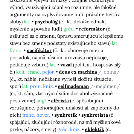
získavanie vplyvu na masy v záujme okamžitých
výhod, využívajúci zdanlivo rozumné, ale falošné
argumenty na ovplyvňovanie ľudí, prázdne heslá a
sľuby)
lat.
psychológ
(č., kt. dokáže odhaliť
myslenie a povahu ľudí)
gréc.
reformátor
(č.
usilujúci sa o zmenu, úpravu smerujúcu k lepšiemu
stavu bez zmeny podstaty existujúceho stavu)
lat.
franc.
pacifikátor
(č., kt. obnovuje mier a
poriadok, najmä násilím, urovnáva nepokoje,
potlačuje vzburu)
lat.
vazal
(polit. al. hosp. závislý
č.)
kelt.-franc.
pejor.
deus ex machina
/-chíná/
(č., kt. náhle, nečakane vyrieši zložitú situáciu,
spor)
lat.
pren. kniž.
selfmademan
/-mejdmen/
(č., kt. sám, vlastným úsilím dosiahol významné
postavenie)
angl.
aférista
(č. spôsobujúci
vzrušujúce, pohoršujúce udalosti al. zapletený do
nich)
franc. hovor.
synkretik
synkretista
(č.
spájajúci, zlučujúci rôznorodé, najmä myšlienkové
prvky, názory, smery)
gréc. kniž.
eklektik
(č.