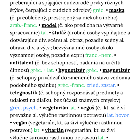
preberajúci a spájajúci cudzorodé prvky rôznych
štýlov, čerpajúci z cudzích zdrojov)
gréc.
maska
(č. preoblečený, prestrojený za niekoho iného)
arab.-franc.
model
(č. ako predloha na výtvarné
spracovanie)
tal.
štafáž
(drobné osoby vypĺňajúce a
dotvárajúce div. scénu al. obraz, pozadie scény al.
obrazu div. a výtv.; bezvýznamné osoby okolo
významnej osoby, pozadie expr.)
franc.-nem.
antitalent
(č. bez schopností, nadania na určitú
činnosť)
gréc. + lat.
hypnotizér
gréc.
magnetizér
(č. schopný privádzať do zmeneného stavu vedomia
podobného spánku)
gréc.-franc.
zried. zastar.
telegnostik
(č. schopný rozpoznávať predmety a
udalosti na diaľku, bez účasti známych zmyslov)
gréc. psych.
vegetarián
lat.
vegoš
(č., kt. sa živí
prevažne al. výlučne rastlinnou potravou)
lat. hovor.
vegán
(vegetarián, kt. sa živí výlučne rastlinnou
potravou)
lat.
vitarián
(vegetarián, kt. sa živí
výlučne surovou rastlinnou potravou)
lat.