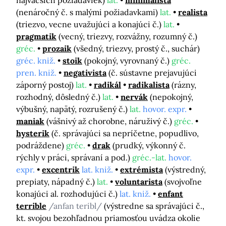
najväčších požiadaviek)
lat.
minimalista
(nenáročný č. s malými požiadavkami)
lat.
realista
(triezvo, vecne uvažujúci a konajúci č.)
lat.
pragmatik
(vecný, triezvy, rozvážny, rozumný č.)
gréc.
prozaik
(všedný, triezvy, prostý č., suchár)
gréc. kniž.
stoik
(pokojný, vyrovnaný č.)
gréc.
pren. kniž.
negativista
(č. sústavne prejavujúci
záporný postoj)
lat.
radikál
radikalista
(rázny,
rozhodný, dôsledný č.)
lat.
nervák
(nepokojný,
výbušný, napätý, rozrušený č.)
lat.
hovor. expr.
maniak
(vášnivý až chorobne, náruživý č.)
gréc.
hysterik
(č. správajúci sa nepríčetne, popudlivo,
podráždene)
gréc.
drak
(prudký, výkonný č.
rýchly v práci, správaní a pod.)
gréc.-lat.
hovor.
expr.
excentrik
lat. kniž.
extrémista
(výstredný,
prepiaty, nápadný č.)
lat.
voluntarista
(svojvoľne
konajúci al. rozhodujúci č.)
lat. kniž.
enfant
terrible
/anfan teribl/
(výstredne sa správajúci č.,
kt. svojou bezohľadnou priamosťou uvádza okolie