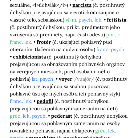
sexuálne, <i>úchylák</i>)
narcista
(č. postihnutý
úchylkou prejavujúcou sa v erotickom záujme o
vlastné telo, sebaláskou)
vl. m.
psych. lek.
fetišista
(č. postihnutý úchylkou, pri kt. predmetom jeho
vzrušenia sú predmety, napr. časti odevu)
port.-
franc.
lek.
frotér
(č. ukájajúci pohlavný pud
otieraním, tlačením na cudziu osobu)
franc. psych.
exhibicionista
(č. postihnutý úchylkou
prejavujúcou sa obnažovaním pohlavných orgánov
na verejných miestach, pred osobami iného
pohlavia)
lat. psych.
voyer
/vuajör/
(č. postihnutý
úchylkou prejavujúcou sa snahou pozorovať
pohlavné ústroje iných osôb a ich pohlavný styk)
franc. lek.
pedofil
(č. postihnutý úchylkou
prejavujúcou sa pohlavným zameraním na deti)
gréc.
lek. psych.
pederast
(č. postihnutý úchylkou
prejavujúcou sa pohlavným zameraním na osoby
rovnakého pohlavia, najmä chlapcov)
gréc.
lek.