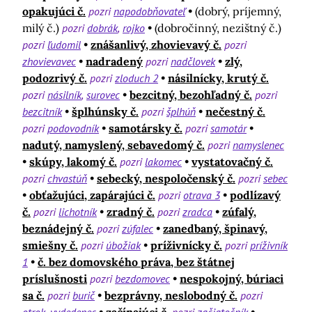
opakujúci č.
pozri
napodobňovateľ
(dobrý, príjemný,
milý č.)
pozri
dobrák
rojko
(dobročinný, nezištný č.)
pozri
ľudomil
znášanlivý, zhovievavý č.
pozri
zhovievavec
nadradený
pozri
nadčlovek
zlý,
podozrivý č.
pozri
zloduch 2
násilnícky, krutý č.
pozri
násilník
surovec
bezcitný, bezohľadný č.
pozri
bezcitník
šplhúnsky č.
pozri
šplhúň
nečestný č.
pozri
podovodník
samotársky č.
pozri
samotár
nadutý, namyslený, sebavedomý č.
pozri
namyslenec
skúpy, lakomý č.
pozri
lakomec
vystatovačný č.
pozri
chvastúň
sebecký, nespoločenský č.
pozri
sebec
obťažujúci, zapárajúci č.
pozri
otrava 3
podlízavý
č.
pozri
lichotník
zradný č.
pozri
zradca
zúfalý,
beznádejný č.
pozri
zúfalec
zanedbaný, špinavý,
smiešny č.
pozri
úbožiak
príživnícky č.
pozri
príživník
1
č. bez domovského práva, bez štátnej
príslušnosti
pozri
bezdomovec
nespokojný, búriaci
sa č.
pozri
burič
bezprávny, neslobodný č.
pozri