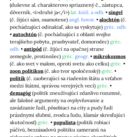
(duševne al. charakterovo spriaznený č., zástupca,
dôverník, <i>druhé ja</i>)
lat.
kniž. a odb.
singel
(č. žijúci sám, osamotene)
angl. hovor.
alochtón
(č.
pochádzajúci odinakiaľ, ako sa vyskytuje)
gréc. odb.
autochtón
(č. pochádzajúci z oblasti svojho
terajšieho pobytu, praobyvateľ, domorodec)
gréc.
odb.
antipód
(č. žijúci na opačnej strane
zemegule, protinožec)
gréc.
geogr.
mikrokozmos
(č. ako svet v malom, oproti svetu ako celku)
gréc.
zoon politikon
(č. ako tvor spoločenský)
gréc.
politik
(č. zaoberajúci sa riadením štátu a vzťahov
medzi štátmi, správou verejných vecí)
gréc.
demagóg
(politik zneužívajúci zdanlivo rozumné,
ale falošné argumenty na ovplyvňovanie a
zavádzanie ľudí, pôsobiaci na city a pudy ľudí
prázdnymi sľubmi, zvodca ľudu, klamár skresľujúci
skutočnosť)
gréc.
populista
(politik robiaci
páčivú, bezzásadovú politiku zameranú na