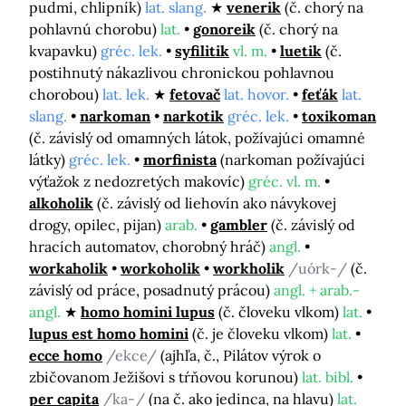
pudmi, chlipník)
lat. slang.
venerik
(č. chorý na
pohlavnú chorobu)
lat.
gonoreik
(č. chorý na
kvapavku)
gréc. lek.
syfilitik
vl. m.
luetik
(č.
postihnutý nákazlivou chronickou pohlavnou
chorobou)
lat. lek.
fetovač
lat. hovor.
feťák
lat.
slang.
narkoman
narkotik
gréc. lek.
toxikoman
(č. závislý od omamných látok, požívajúci omamné
látky)
gréc. lek.
morfinista
(narkoman požívajúci
výťažok z nedozretých makovíc)
gréc. vl. m.
alkoholik
(č. závislý od liehovín ako návykovej
drogy, opilec, pijan)
arab.
gambler
(č. závislý od
hracích automatov, chorobný hráč)
angl.
workaholik
workoholik
workholik
/uórk-/
(č.
závislý od práce, posadnutý prácou)
angl. + arab.-
angl.
homo homini lupus
(č. človeku vlkom)
lat.
lupus est homo homini
(č. je človeku vlkom)
lat.
ecce homo
/ekce/
(ajhľa, č., Pilátov výrok o
zbičovanom Ježišovi s tŕňovou korunou)
lat. bibl.
per capita
/ka-/
(na č. ako jedinca, na hlavu)
lat.