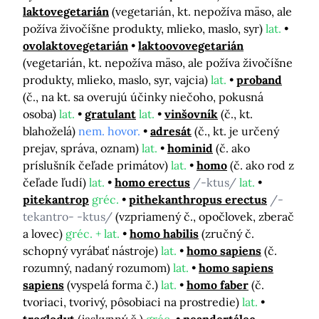
laktovegetarián
(vegetarián, kt. nepožíva mäso, ale
požíva živočíšne produkty, mlieko, maslo, syr)
lat.
ovolaktovegetarián
laktoovovegetarián
(vegetarián, kt. nepožíva mäso, ale požíva živočíšne
produkty, mlieko, maslo, syr, vajcia)
lat.
proband
(č., na kt. sa overujú účinky niečoho, pokusná
osoba)
lat.
gratulant
lat.
vinšovník
(č., kt.
blahoželá)
nem. hovor.
adresát
(č., kt. je určený
prejav, správa, oznam)
lat.
hominid
(č. ako
príslušník čeľade primátov)
lat.
homo
(č. ako rod z
čeľade ľudí)
lat.
homo erectus
/-ktus/
lat.
pitekantrop
gréc.
pithekanthropus erectus
/-
tekantro- -ktus/
(vzpriamený č., opočlovek, zberač
a lovec)
gréc. + lat.
homo habilis
(zručný č.
schopný vyrábať nástroje)
lat.
homo sapiens
(č.
rozumný, nadaný rozumom)
lat.
homo sapiens
sapiens
(vyspelá forma č.)
lat.
homo faber
(č.
tvoriaci, tvorivý, pôsobiaci na prostredie)
lat.