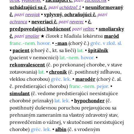
otrok
vydedenec
začínajúci č.
pozri
začiatočník
uchádzajúci sa č.
pozri
uchádzač 1
neuniformovaný
č.
pozri
nevojak
vplyvný, ochraňujúci č.
pozri
ochranca
neveriaci č.
pozri
neverec
č.
predpovedajúci budúcnosť
pozri
veštec
smoliarsky
č.
pozri
smoliar
človek z hľadisla lekárstva
maród
franc.-nem.
hovor.
-man
(chorý č.)
gréc. v zlož. sl.
pacient
(chorý č., kt. sa lieči)
lat.
špitálnik
(pacient v nemocnici)
lat.-nem.
hovor.
rekonvalescent
(č. po prekonanej chorobe, v stave
zotavovania)
lat.
chronik
(č. postihnutý zdĺhavou,
vleklou chorobou)
gréc. lek.
marodér
(chorý č. al.
č. predstierajúci chorobu)
franc.-nem.
pejor.
simulant
(č. vedome predstierajúci neexistujúce
chorobné príznaky)
lat. lek.
hypochonder
(č.
postihnutý duševnou poruchou prejavujúcou sa
prehnaným zameraním na vlastný zdravotný stav,
presvedčením o vážnej, v skutočnosti neexistujúcej
chorobe)
gréc. lek.
albín
(č. s vrodeným