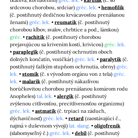
tkaniva, kôrnatením)
gréc. lek.
kardiak
(č. so
srdcovou chorobou, srdciar)
gréc. lek.
hemofilik
(č. postihnutý dedičnou krvácavosťou prenášanou
ženami)
gréc. lek.
reumatik
(č. postihnutý
chorobou kĺbov, svalov, chrbtice a pod., lámkou)
gréc.
rachitik
(č. postihnutý chorobou
prejavujúcou sa krivením kostí, krivicou)
gréc.
lek.
paraplegik
(č. postihnutý ochrnutím oboch
dolných končatín, vozičkár)
gréc. lek.
paralytik
(č.
postihnutý ťažkým stupňom ochrnutia, obrny)
gréc.
lek.
stomik
(č. s vývodom orgánu von z tela)
gréc.
lek.
malarik
(č. postihnutý nákazlivou
horúčkovitou chorobou prenášanou komárom rodu
Anopheles)
tal. lek.
alergik
(č. postihnutý
zvýšenou citlivosťou, precitlivenosťou organizmu)
gréc. lek.
astmatik
(č. trpiaci na záduch,
dýchavičnosť)
gréc. lek.
retard
(zaostávajúci č.,
najmä v duševnom vývoji)
lat. slang.
oligofrenik
(slabomyseľný č.)
gréc. lek.
debil
(č. postihnutý