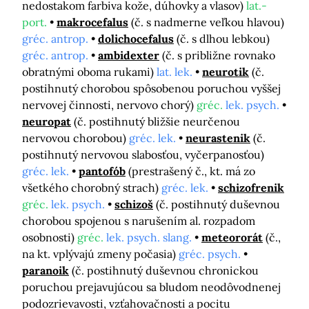
nedostakom farbiva kože, dúhovky a vlasov)
lat.-
port.
makrocefalus
(č. s nadmerne veľkou hlavou)
gréc. antrop.
dolichocefalus
(č. s dlhou lebkou)
gréc. antrop.
ambidexter
(č. s približne rovnako
obratnými oboma rukami)
lat. lek.
neurotik
(č.
postihnutý chorobou spôsobenou poruchou vyššej
nervovej činnosti, nervovo chorý)
gréc.
lek. psych.
neuropat
(č. postihnutý bližšie neurčenou
nervovou chorobou)
gréc. lek.
neurastenik
(č.
postihnutý nervovou slabosťou, vyčerpanosťou)
gréc. lek.
pantofób
(prestrašený č., kt. má zo
všetkého chorobný strach)
gréc. lek.
schizofrenik
gréc.
lek. psych.
schizoš
(č. postihnutý duševnou
chorobou spojenou s narušením al. rozpadom
osobnosti)
gréc.
lek. psych. slang.
meteororát
(č.,
na kt. vplývajú zmeny počasia)
gréc. psych.
paranoik
(č. postihnutý duševnou chronickou
poruchou prejavujúcou sa bludom neodôvodnenej
podozrievavosti, vzťahovačnosti a pocitu