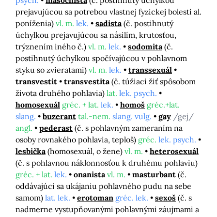
psych.
masochista
(č. postihnutý úchylkou
prejavujúcou sa potrebou vlastnej fyzickej bolesti al.
poníženia)
vl. m.
lek.
sadista
(č. postihnutý
úchylkou prejavujúcou sa násilím, krutosťou,
trýznením iného č.)
vl. m.
lek.
sodomita
(č.
postihnutý úchylkou spočívajúcou v pohlavnom
styku so zvieratami)
vl. m.
lek.
transsexuál
transvestit
transvestita
(č. túžiaci žiť spôsobom
života druhého pohlavia)
lat.
lek. psych.
homosexuál
gréc. + lat.
lek.
homoš
gréc.+lat.
slang.
buzerant
tal.-nem.
slang. vulg.
gay
/gej/
angl.
pederast
(č. s pohlavným zameraním na
osoby rovnakého pohlavia, teploš)
gréc.
lek. psych.
lesbička
(homosexuál, o žene)
vl. m.
heterosexuál
(č. s pohlavnou náklonnosťou k druhému pohlaviu)
gréc. + lat.
lek.
onanista
vl. m.
masturbant
(č.
oddávajúci sa ukájaniu pohlavného pudu na sebe
samom)
lat. lek.
erotoman
gréc. lek.
sexoš
(č. s
nadmerne vystupňovanými pohlavnými záujmami a