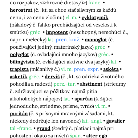
do rozpakov, <i>hrozné dieťa</i>)
franc.
herostrat
(č., kt. sa chce stať slávnym za každú
cenu, i za cenu zločinu)
vl. m.
cyklotymik
(náladový č. ľahko prechádzajúci od veselosti k
smútku)
gréc.
impotent
(neschopný, nemohúci č.,
napr. umelecky)
lat.
pren. kniž.
monoglot
(č.
používajúci jediný, materinský jazyk)
gréc.
polyglot
(č. ovládajúci mnoho jazykov)
gréc.
bilingvista
(č. ovládajúci aktívne dva jazyky)
lat.
trapista
(mlčanlivý č.)
vl. m.
pren. expr.
askéta
asketik
gréc.
derviš
(č., kt. sa odrieka životného
pohodlia a radostí)
perz.-tur.
abstinent
(striedmy
č. zdržiavajúci sa pôžitkov, najmä pitia
alkoholických nápojov)
lat.
sparťan
(š. žijúci
jednoducho, striedmo, prísne, tvrdo)
vl. m.
puritán
(č. s prísnymi mravnými zásadami, kt.
niekedy dodržuje len navonok)
lat.-angl.
gavalier
tal.-franc.
grand
(štedrý č. platiaci najmä pri
pohostení okato za iných)
špan.
alter ego