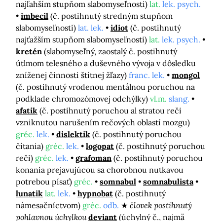
najľahším stupňom slabomyseľnosti)
lat.
lek. psych.
imbecil
(č. postihnutý stredným stupňom
slabomyseľnosti)
lat. lek.
idiot
(č. postihnutý
najťažším stupňom slabomyseľnosti)
lat.
lek. psych.
kretén
(slabomyseľný, zaostalý č. postihnutý
útlmom telesného a duševného vývoja v dôsledku
zníženej činnosti štítnej žľazy)
franc. lek.
mongol
(č. postihnutý vrodenou mentálnou poruchou na
podklade chromozómovej odchýlky)
vl.m.
slang.
afatik
(č. postihnutý poruchou al stratou reči
vzniknutou narušením rečových oblastí mozgu)
gréc.
lek.
dislektik
(č. postihnutý poruchou
čítania)
gréc.
lek.
logopat
(č. postihnutý poruchou
reči)
gréc.
lek.
grafoman
(č. postihnutý poruchou
konania prejavujúcou sa chorobnou nutkavou
potrebou písať)
gréc.
somnabul
somnabulista
lunatik
lat.
lek.
hypnobat
(č. postihnutý
námesačníctvom)
gréc.
odb.
človek postihnutý
pohlavnou úchylkou
deviant
(úchylný č., najmä