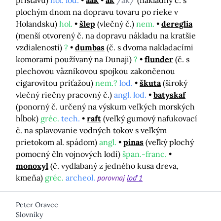
prístavu)
hol. lod.
aak
ak
/ák/
(nákladný č. s
plochým dnom na dopravu tovaru po rieke v
Holandsku)
hol.
šlep
(vlečný č.)
nem.
dereglia
(menší otvorený č. na dopravu nákladu na kratšie
vzdialenosti)
?
dumbas
(č. s dvoma nakladacími
komorami používaný na Dunaji)
?
flunder
(č. s
plechovou väzníkovou spojkou zakončenou
cigarovitou príťažou)
nem.?
lod.
škuta
(široký
vlečný riečny pracovný č.)
angl. lod.
batyskaf
(ponorný č. určený na výskum veľkých morských
hĺbok)
gréc.
tech.
raft
(veľký gumový nafukovací
č. na splavovanie vodných tokov s veľkým
prietokom al. spádom)
angl.
pinas
(veľký plochý
pomocný čln vojnových lodí)
špan.-franc.
monoxyl
(č. vydlabaný z jedného kusa dreva,
kmeňa)
gréc.
archeol.
porovnaj
loď 1
Peter Oravec
Slovníky