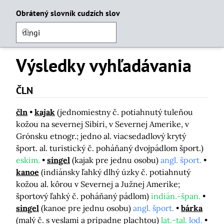
Obrátený slovník cudzích slov
Výsledky vyhľadávania
ČLN
čln
kajak
(jednomiestny č. potiahnutý tuleňou
kožou na severnej Sibíri, v Severnej Amerike, v
Grónsku etnogr.; jedno al. viacsedadlový krytý
šport. al. turistický č. poháňaný dvojpádlom šport.)
eskim.
singel
(kajak pre jednu osobu)
angl. šport.
kanoe
(indiánsky ľahký dlhý úzky č. potiahnutý
kožou al. kôrou v Severnej a Južnej Amerike;
športový ľahký č. poháňaný pádlom)
indián.-špan.
singel
(kanoe pre jednu osobu)
angl. šport.
bárka
(malý č. s veslami a prípadne plachtou)
lat.-tal.
lod.