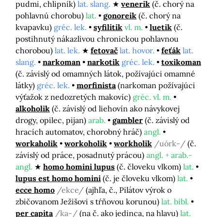
pudmi, chlipník)
lat. slang.
venerik
(č. chorý na
pohlavnú chorobu)
lat.
gonoreik
(č. chorý na
kvapavku)
gréc. lek.
syfilitik
vl. m.
luetik
(č.
postihnutý nákazlivou chronickou pohlavnou
chorobou)
lat. lek.
fetovač
lat. hovor.
feťák
lat.
slang.
narkoman
narkotik
gréc. lek.
toxikoman
(č. závislý od omamných látok, požívajúci omamné
látky)
gréc. lek.
morfinista
(narkoman požívajúci
výťažok z nedozretých makovíc)
gréc. vl. m.
alkoholik
(č. závislý od liehovín ako návykovej
drogy, opilec, pijan)
arab.
gambler
(č. závislý od
hracích automatov, chorobný hráč)
angl.
workaholik
workoholik
workholik
/uórk-/
(č.
závislý od práce, posadnutý prácou)
angl. + arab.-
angl.
homo homini lupus
(č. človeku vlkom)
lat.
lupus est homo homini
(č. je človeku vlkom)
lat.
ecce homo
/ekce/
(ajhľa, č., Pilátov výrok o
zbičovanom Ježišovi s tŕňovou korunou)
lat. bibl.
per capita
/ka-/
(na č. ako jedinca, na hlavu)
lat.