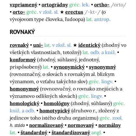
vzpriamený
ortográdny
gréc.
lek.
ortho-
/orto/
orto-
gréc.
v zlož. sl.
erectus
/-kt-/
(o
vývojovom type človeka, ľudoopa)
lat.
antrop.
ROVNAKÝ
rovnaký
uni-
lat.
v zlož. sl.
identický
(zhodný vo
všetkých vlastnostiach, totožný)
lat.
odb. a kniž.
konformný
(zhodný, súhlasný, jednotný,
prispôsobený)
lat.
synonymický
synonymný
(rovnoznačný, o slovách s rovnakým al. blízkym
významom, o vzťahu takýchto slov)
gréc.
lingv.
homonymný
(rovnozvučný, o rovnako znejúcich a
významovo odlišných slovách)
gréc.
lingv.
homologický
homológny
(zhodný, súhlasný)
gréc.
kniž. a odb.
homotypický
(druhovo r., zložený z
jedincov toho istého druhu organizmu)
gréc.
zool.
h. stádo
normalizovaný
normovaný
normálny
lat.
štandardný
štandardizovaný
angl.