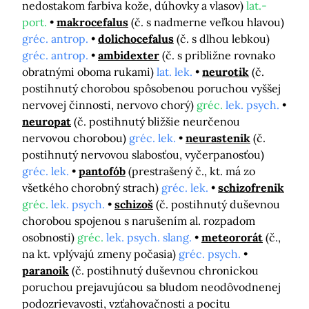
nedostakom farbiva kože, dúhovky a vlasov)
lat.-
port.
makrocefalus
(č. s nadmerne veľkou hlavou)
gréc. antrop.
dolichocefalus
(č. s dlhou lebkou)
gréc. antrop.
ambidexter
(č. s približne rovnako
obratnými oboma rukami)
lat. lek.
neurotik
(č.
postihnutý chorobou spôsobenou poruchou vyššej
nervovej činnosti, nervovo chorý)
gréc.
lek. psych.
neuropat
(č. postihnutý bližšie neurčenou
nervovou chorobou)
gréc. lek.
neurastenik
(č.
postihnutý nervovou slabosťou, vyčerpanosťou)
gréc. lek.
pantofób
(prestrašený č., kt. má zo
všetkého chorobný strach)
gréc. lek.
schizofrenik
gréc.
lek. psych.
schizoš
(č. postihnutý duševnou
chorobou spojenou s narušením al. rozpadom
osobnosti)
gréc.
lek. psych. slang.
meteororát
(č.,
na kt. vplývajú zmeny počasia)
gréc. psych.
paranoik
(č. postihnutý duševnou chronickou
poruchou prejavujúcou sa bludom neodôvodnenej
podozrievavosti, vzťahovačnosti a pocitu