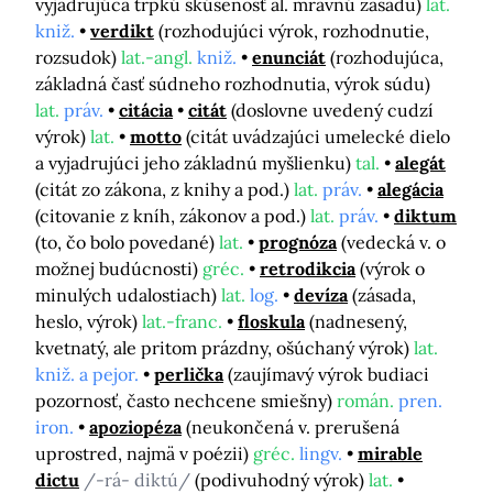
vyjadrujúca trpkú skúsenosť al. mravnú zásadu)
lat.
kniž.
verdikt
(rozhodujúci výrok, rozhodnutie,
rozsudok)
lat.-angl.
kniž.
enunciát
(rozhodujúca,
základná časť súdneho rozhodnutia, výrok súdu)
lat.
práv.
citácia
citát
(doslovne uvedený cudzí
výrok)
lat.
motto
(citát uvádzajúci umelecké dielo
a vyjadrujúci jeho základnú myšlienku)
tal.
alegát
(citát zo zákona, z knihy a pod.)
lat.
práv.
alegácia
(citovanie z kníh, zákonov a pod.)
lat.
práv.
diktum
(to, čo bolo povedané)
lat.
prognóza
(vedecká v. o
možnej budúcnosti)
gréc.
retrodikcia
(výrok o
minulých udalostiach)
lat.
log.
devíza
(zásada,
heslo, výrok)
lat.-franc.
floskula
(nadnesený,
kvetnatý, ale pritom prázdny, ošúchaný výrok)
lat.
kniž. a pejor.
perlička
(zaujímavý výrok budiaci
pozornosť, často nechcene smiešny)
román.
pren.
iron.
apoziopéza
(neukončená v. prerušená
uprostred, najmä v poézii)
gréc.
lingv.
mirable
dictu
/-rá- diktú/
(podivuhodný výrok)
lat.