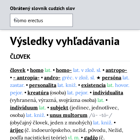
Obrátený slovník cudzích slov
Výsledky vyhľadávania
ČLOVEK
človek
homo
lat.
homo-
lat. v zlož. sl.
antropo-
- antropia-
andro-
gréc. v zlož. sl.
persóna
lat.
zastar.
personalita
lat. kniž.
existencia
lat.
hovor.
pejor.
kreatúra
(osoba)
lat. pejor.
individualita
(vyhranená, výrazná, svojrázna osoba)
lat.
indivíduum
lat.
subjekt
(jedinec, jednotlivec,
osoba)
lat. kniž.
unus multorum
/ú- -tó-/
(obyčajný človek, jeden z mnohých)
lat. kniž.
árijec
(č. indoeurópskeho, nežid. pôvodu, Nežid,
podľa nacistickej teórie)
vl. m.
gadžo
(č.