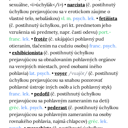
sexuálne, <i>úchylák</i>)
narcista
(č. postihnutý
úchylkou prejavujúcou sa v erotickom záujme o
vlastné telo, sebaláskou)
vl. m.
psych. lek.
fetišista
(č. postihnutý úchylkou, pri kt. predmetom jeho
vzrušenia sú predmety, napr. časti odevu)
port.-
franc.
lek.
frotér
(č. ukájajúci pohlavný pud
otieraním, tlačením na cudziu osobu)
franc. psych.
exhibicionista
(č. postihnutý úchylkou
prejavujúcou sa obnažovaním pohlavných orgánov
na verejných miestach, pred osobami iného
pohlavia)
lat. psych.
voyer
/vuajör/
(č. postihnutý
úchylkou prejavujúcou sa snahou pozorovať
pohlavné ústroje iných osôb a ich pohlavný styk)
franc. lek.
pedofil
(č. postihnutý úchylkou
prejavujúcou sa pohlavným zameraním na deti)
gréc.
lek. psych.
pederast
(č. postihnutý úchylkou
prejavujúcou sa pohlavným zameraním na osoby
rovnakého pohlavia, najmä chlapcov)
gréc.
lek.