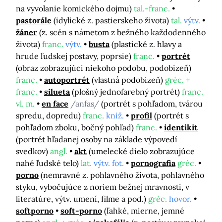
na vyvolanie komického dojmu)
tal.-franc.
pastorále
(idylické z. pastierskeho života)
tal.
výtv.
žáner
(z. scén s námetom z bežného každodenného
života)
franc.
výtv.
busta
(plastické z. hlavy a
hrude ľudskej postavy, poprsie)
franc.
portrét
(obraz zobrazujúci niekoho podobu, podobizeň)
franc.
autoportrét
(vlastná podobizeň)
gréc. +
franc.
silueta
(plošný jednofarebný portrét)
franc.
vl. m.
en face
/anfas/
(portrét s pohľadom, tvárou
spredu, dopredu)
franc.
kniž.
profil
(portrét s
pohľadom zboku, bočný pohľad)
franc.
identikit
(portrét hľadanej osoby na základe výpovedí
svedkov)
angl.
akt
(umelecké dielo zobrazujúce
nahé ľudské telo)
lat.
výtv. fot.
pornografia
gréc.
porno
(nemravné z. pohlavného života, pohlavného
styku, vybočujúce z noriem bežnej mravnosti, v
literatúre, výtv. umení, filme a pod.)
gréc.
hovor.
softporno
soft-porno
(ľahké, mierne, jemné