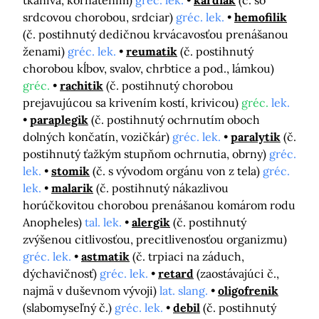
tkaniva, kôrnatením)
gréc. lek.
kardiak
(č. so
srdcovou chorobou, srdciar)
gréc. lek.
hemofilik
(č. postihnutý dedičnou krvácavosťou prenášanou
ženami)
gréc. lek.
reumatik
(č. postihnutý
chorobou kĺbov, svalov, chrbtice a pod., lámkou)
gréc.
rachitik
(č. postihnutý chorobou
prejavujúcou sa krivením kostí, krivicou)
gréc.
lek.
paraplegik
(č. postihnutý ochrnutím oboch
dolných končatín, vozičkár)
gréc. lek.
paralytik
(č.
postihnutý ťažkým stupňom ochrnutia, obrny)
gréc.
lek.
stomik
(č. s vývodom orgánu von z tela)
gréc.
lek.
malarik
(č. postihnutý nákazlivou
horúčkovitou chorobou prenášanou komárom rodu
Anopheles)
tal. lek.
alergik
(č. postihnutý
zvýšenou citlivosťou, precitlivenosťou organizmu)
gréc. lek.
astmatik
(č. trpiaci na záduch,
dýchavičnosť)
gréc. lek.
retard
(zaostávajúci č.,
najmä v duševnom vývoji)
lat. slang.
oligofrenik
(slabomyseľný č.)
gréc. lek.
debil
(č. postihnutý