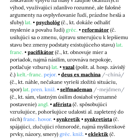
získavanie vplyvu na masy v záujme okamžitých
výhod, využívajúci zdanlivo rozumné, ale falošné
argumenty na ovplyvňovanie ľudí, prázdne heslá a
sľuby)
lat.
psychológ
(č., kt. dokáže odhaliť
myslenie a povahu ľudí)
gréc.
reformátor
(č.
usilujúci sa o zmenu, úpravu smerujúcu k lepšiemu
stavu bez zmeny podstaty existujúceho stavu)
lat.
franc.
pacifikátor
(č., kt. obnovuje mier a
poriadok, najmä násilím, urovnáva nepokoje,
potlačuje vzburu)
lat.
vazal
(polit. al. hosp. závislý
č.)
kelt.-franc.
pejor.
deus ex machina
/-chíná/
(č., kt. náhle, nečakane vyrieši zložitú situáciu,
spor)
lat.
pren. kniž.
selfmademan
/-mejdmen/
(č., kt. sám, vlastným úsilím dosiahol významné
postavenie)
angl.
aférista
(č. spôsobujúci
vzrušujúce, pohoršujúce udalosti al. zapletený do
nich)
franc. hovor.
synkretik
synkretista
(č.
spájajúci, zlučujúci rôznorodé, najmä myšlienkové
prvky, názory, smery)
gréc. kniž.
eklektik
(č.