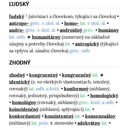
ĽUDSKÝ
1
ľudský
(súvisiaci s človekom, týkajúci sa človeka)
antropo-
gréc. v zlož. sl.
homo-
lat.
v zlož. sl.
andro-
gréc. v zlož. sl.
androidný
gréc.
humánny
lat. odb.
humanitárny
(zameraný na základné
záujmy a potreby človeka)
lat.
antropický
(týkajúci
sa vplyvu al. zásahu človeka)
gréc. odb.
ZHODNÝ
zhodný
kongruentný
kongruenčný
lat.
identický
(z. vo všetkých vlastnostiach, totožný,
rovnaký)
lat.
odb. a kniž.
konformný
(súhlasný,
rovnaký, jednotný, prispôsobený)
lat.
homologický
homológny
(rovnaký, súhlasný)
gréc.
kniž. a odb.
koincidenčný
(súhlasný, splývajúci)
lat.
konkordantný
konzistentný
lat.
konsenzuálny
(súhlasný)
lat.
práv.
k. stanovisko
adekvátny
lat.