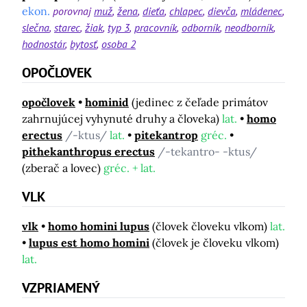
ekon.
porovnaj
muž
žena
dieťa
chlapec
dievča
mládenec
slečna
starec
žiak
typ 3
pracovník
odborník
neodborník
hodnostár
bytosť
osoba 2
OPOČLOVEK
opočlovek
hominid
(jedinec z čeľade primátov
zahrnujúcej vyhynuté druhy a človeka)
lat.
homo
erectus
/-ktus/
lat.
pitekantrop
gréc.
pithekanthropus erectus
/-tekantro- -ktus/
(zberač a lovec)
gréc. + lat.
VLK
vlk
homo homini lupus
(človek človeku vlkom)
lat.
lupus est homo homini
(človek je človeku vlkom)
lat.
VZPRIAMENÝ