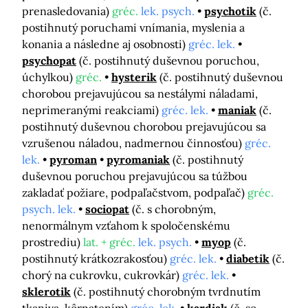
prenasledovania)
gréc.
lek. psych.
psychotik
(č.
postihnutý poruchami vnímania, myslenia a
konania a následne aj osobnosti)
gréc. lek.
psychopat
(č. postihnutý duševnou poruchou,
úchylkou)
gréc.
hysterik
(č. postihnutý duševnou
chorobou prejavujúcou sa nestálymi náladami,
neprimeranými reakciami)
gréc. lek.
maniak
(č.
postihnutý duševnou chorobou prejavujúcou sa
vzrušenou náladou, nadmernou činnosťou)
gréc.
lek.
pyroman
pyromaniak
(č. postihnutý
duševnou poruchou prejavujúcou sa túžbou
zakladať požiare, podpaľačstvom, podpaľač)
gréc.
psych. lek.
sociopat
(č. s chorobným,
nenormálnym vzťahom k spoločenskému
prostrediu)
lat. + gréc.
lek. psych.
myop
(č.
postihnutý krátkozrakosťou)
gréc. lek.
diabetik
(č.
chorý na cukrovku, cukrovkár)
gréc. lek.
sklerotik
(č. postihnutý chorobným tvrdnutím