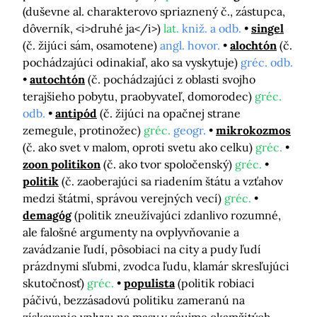
(duševne al. charakterovo spriaznený č., zástupca,
dôverník, <i>druhé ja</i>)
lat.
kniž. a odb.
singel
(č. žijúci sám, osamotene)
angl. hovor.
alochtón
(č.
pochádzajúci odinakiaľ, ako sa vyskytuje)
gréc. odb.
autochtón
(č. pochádzajúci z oblasti svojho
terajšieho pobytu, praobyvateľ, domorodec)
gréc.
odb.
antipód
(č. žijúci na opačnej strane
zemegule, protinožec)
gréc.
geogr.
mikrokozmos
(č. ako svet v malom, oproti svetu ako celku)
gréc.
zoon politikon
(č. ako tvor spoločenský)
gréc.
politik
(č. zaoberajúci sa riadením štátu a vzťahov
medzi štátmi, správou verejných vecí)
gréc.
demagóg
(politik zneužívajúci zdanlivo rozumné,
ale falošné argumenty na ovplyvňovanie a
zavádzanie ľudí, pôsobiaci na city a pudy ľudí
prázdnymi sľubmi, zvodca ľudu, klamár skresľujúci
skutočnosť)
gréc.
populista
(politik robiaci
páčivú, bezzásadovú politiku zameranú na