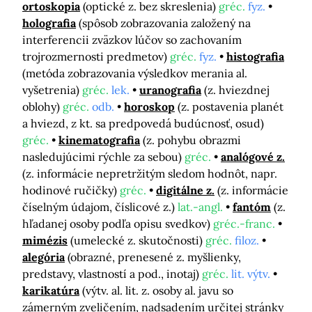
ortoskopia
(optické z. bez skreslenia)
gréc.
fyz.
holografia
(spôsob zobrazovania založený na
interferencii zväzkov lúčov so zachovaním
trojrozmernosti predmetov)
gréc.
fyz.
histografia
(metóda zobrazovania výsledkov merania al.
vyšetrenia)
gréc.
lek.
uranografia
(z. hviezdnej
oblohy)
gréc.
odb.
horoskop
(z. postavenia planét
a hviezd, z kt. sa predpovedá budúcnosť, osud)
gréc.
kinematografia
(z. pohybu obrazmi
nasledujúcimi rýchle za sebou)
gréc.
analógové z.
(z. informácie nepretržitým sledom hodnôt, napr.
hodinové ručičky)
gréc.
digitálne z.
(z. informácie
číselným údajom, číslicové z.)
lat.-angl.
fantóm
(z.
hľadanej osoby podľa opisu svedkov)
gréc.-franc.
mimézis
(umelecké z. skutočnosti)
gréc.
filoz.
alegória
(obrazné, prenesené z. myšlienky,
predstavy, vlastností a pod., inotaj)
gréc.
lit. výtv.
karikatúra
(výtv. al. lit. z. osoby al. javu so
zámerným zveličením, nadsadením určitej stránky