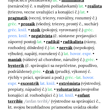
najväčších požiadaviek)
lat.
minimalista
(nenáročný č. s malými požiadavkami)
lat.
realista
(triezvo, vecne uvažujúci a konajúci č.)
lat.
pragmatik
(vecný, triezvy, rozvážny, rozumný č.)
gréc.
prozaik
(všedný, triezvy, prostý č., suchár)
gréc. kniž.
stoik
(pokojný, vyrovnaný č.)
gréc.
pren. kniž.
negativista
(č. sústavne prejavujúci
záporný postoj)
lat.
radikál
radikalista
(rázny,
rozhodný, dôsledný č.)
lat.
nervák
(nepokojný,
výbušný, napätý, rozrušený č.)
lat.
hovor. expr.
maniak
(vášnivý až chorobne, náruživý č.)
gréc.
hysterik
(č. správajúci sa nepríčetne, popudlivo,
podráždene)
gréc.
drak
(prudký, výkonný č.
rýchly v práci, správaní a pod.)
gréc.-lat.
hovor.
expr.
excentrik
lat. kniž.
extrémista
(výstredný,
prepiaty, nápadný č.)
lat.
voluntarista
(svojvoľne
konajúci al. rozhodujúci č.)
lat. kniž.
enfant
terrible
/anfan teribl/
(výstredne sa správajúci č.,
kt. svojou bezohľadnou priamosťou uvádza okolie