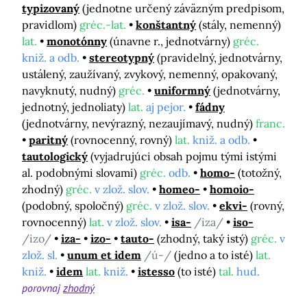
typizovaný
(jednotne určený záväzným predpisom,
pravidlom)
gréc.-lat.
konštantný
(stály, nemenný)
lat.
monotónny
(únavne r., jednotvárny)
gréc.
kniž. a odb.
stereotypný
(pravidelný, jednotvárny,
ustálený, zaužívaný, zvykový, nemenný, opakovaný,
navyknutý, nudný)
gréc.
uniformný
(jednotvárny,
jednotný, jednoliaty)
lat.
aj pejor.
fádny
(jednotvárny, nevýrazný, nezaujímavý, nudný)
franc.
paritný
(rovnocenný, rovný)
lat.
kniž. a odb.
tautologický
(vyjadrujúci obsah pojmu tými istými
al. podobnými slovami)
gréc.
odb.
homo-
(totožný,
zhodný)
gréc.
v zlož. slov.
homeo-
homoio-
(podobný, spoločný)
gréc.
v zlož. slov.
ekvi-
(rovný,
rovnocenný)
lat.
v zlož. slov.
isa-
/iza/
iso-
/izo/
iza-
izo-
tauto-
(zhodný, taký istý)
gréc.
v
zlož. sl.
unum et idem
/ú-/
(jedno a to isté)
lat.
kniž.
idem
lat.
kniž.
istesso
(to isté)
tal.
hud.
porovnaj
zhodný