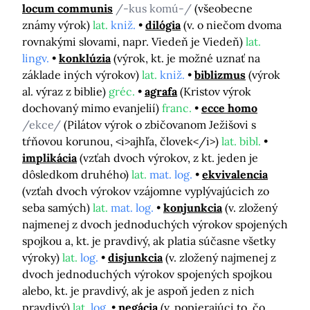
locum communis
/-kus komú-/
(všeobecne
známy výrok)
lat.
kniž.
dilógia
(v. o niečom dvoma
rovnakými slovami, napr. Viedeň je Viedeň)
lat.
lingv.
konklúzia
(výrok, kt. je možné uznať na
základe iných výrokov)
lat.
kniž.
biblizmus
(výrok
al. výraz z biblie)
gréc.
agrafa
(Kristov výrok
dochovaný mimo evanjelií)
franc.
ecce homo
/ekce/
(Pilátov výrok o zbičovanom Ježišovi s
tŕňovou korunou, <i>ajhľa, človek</i>)
lat. bibl.
implikácia
(vzťah dvoch výrokov, z kt. jeden je
dôsledkom druhého)
lat.
mat. log.
ekvivalencia
(vzťah dvoch výrokov vzájomne vyplývajúcich zo
seba samých)
lat.
mat. log.
konjunkcia
(v. zložený
najmenej z dvoch jednoduchých výrokov spojených
spojkou a, kt. je pravdivý, ak platia súčasne všetky
výroky)
lat.
log.
disjunkcia
(v. zložený najmenej z
dvoch jednoduchých výrokov spojených spojkou
alebo, kt. je pravdivý, ak je aspoň jeden z nich
pravdivý)
lat.
log.
negácia
(v. popierajúci to, čo