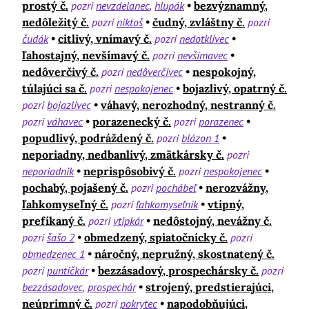
prostý č.
pozri
nevzdelanec
hlupák
bezvýznamný,
nedôležitý č.
pozri
niktoš
čudný, zvláštny č.
pozri
čudák
citlivý, vnímavý č.
pozri
nedotklivec
ľahostajný, nevšímavý č.
pozri
nevšímavec
nedôverčivý č.
pozri
nedôverčivec
nespokojný,
túlajúci sa č.
pozri
nespokojenec
bojazlivý, opatrný č.
pozri
bojazlivec
váhavý, nerozhodný, nestranný č.
pozri
váhavec
porazenecký č.
pozri
porazenec
popudlivý, podráždený č.
pozri
blázon 1
neporiadny, nedbanlivý, zmätkársky č.
pozri
neporiadnik
neprispôsobivý č.
pozri
nespokojenec
pochabý, pojašený č.
pozri
pochábeľ
nerozvážny,
ľahkomyseľný č.
pozri
ľahkomyseľník
vtipný,
prefíkaný č.
pozri
vtipkár
nedôstojný, nevážny č.
pozri
šašo 2
obmedzený, spiatočnícky č.
pozri
obmedzenec 1
náročný, nepružný, skostnatený č.
pozri
puntičkár
bezzásadový, prospechársky č.
pozri
bezzásadovec
prospechár
strojený, predstierajúci,
neúprimný č.
pozri
pokrytec
napodobňujúci,