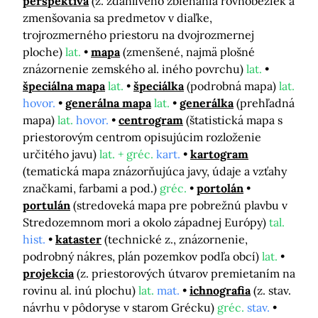
perspektíva
(z. zdanlivého zbiehania rovnobežiek a
zmenšovania sa predmetov v diaľke,
trojrozmerného priestoru na dvojrozmernej
ploche)
lat.
mapa
(zmenšené, najmä plošné
znázornenie zemského al. iného povrchu)
lat.
špeciálna mapa
lat.
špeciálka
(podrobná mapa)
lat.
hovor.
generálna mapa
lat.
generálka
(prehľadná
mapa)
lat.
hovor.
centrogram
(štatistická mapa s
priestorovým centrom opisujúcim rozloženie
určitého javu)
lat. + gréc.
kart.
kartogram
(tematická mapa znázorňujúca javy, údaje a vzťahy
značkami, farbami a pod.)
gréc.
portolán
portulán
(stredoveká mapa pre pobrežnú plavbu v
Stredozemnom mori a okolo západnej Európy)
tal.
hist.
kataster
(technické z., znázornenie,
podrobný nákres, plán pozemkov podľa obcí)
lat.
projekcia
(z. priestorových útvarov premietaním na
rovinu al. inú plochu)
lat.
mat.
ichnografia
(z. stav.
návrhu v pôdoryse v starom Grécku)
gréc.
stav.