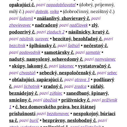
opakujúci č.
pozri
napodobňovateľ
(dobrý, príjemný,
milý č.)
pozri
dobrák
rojko
(dobročinný, nezištný č.)
pozri
ľudomil
znášanlivý, zhovievavý č.
pozri
zhovievavec
nadradený
pozri
nadčlovek
zlý,
podozrivý č.
pozri
zloduch 2
násilnícky, krutý č.
pozri
násilník
surovec
bezcitný, bezohľadný č.
pozri
bezcitník
šplhúnsky č.
pozri
šplhúň
nečestný č.
pozri
podovodník
samotársky č.
pozri
samotár
nadutý, namyslený, sebavedomý č.
pozri
namyslenec
skúpy, lakomý č.
pozri
lakomec
vystatovačný č.
pozri
chvastúň
sebecký, nespoločenský č.
pozri
sebec
obťažujúci, zapárajúci č.
pozri
otrava 3
podlízavý
č.
pozri
lichotník
zradný č.
pozri
zradca
zúfalý,
beznádejný č.
pozri
zúfalec
zanedbaný, špinavý,
smiešny č.
pozri
úbožiak
príživnícky č.
pozri
príživník
1
č. bez domovského práva, bez štátnej
príslušnosti
pozri
bezdomovec
nespokojný, búriaci
sa č.
pozri
burič
bezprávny, neslobodný č.
pozri