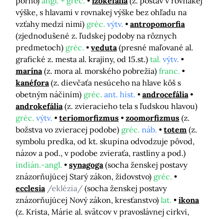
porno)
angl. + gréc.
izokefália
(z. postáv v rovnakej
výške, s hlavami v rovnakej výške bez ohľadu na
vzťahy medzi nimi)
gréc.
výtv.
antropomorfia
(zjednodušené z. ľudskej podoby na rôznych
predmetoch)
gréc.
veduta
(presné maľované al.
grafické z. mesta al. krajiny, od 15.st.)
tal.
výtv.
marína
(z. mora al. morského pobrežia)
franc.
kanéfora
(z. dievčaťa nesúceho na hlave kôš s
obetným náčiním)
gréc.
ant. hist.
androcefália
androkefália
(z. zvieracieho tela s ľudskou hlavou)
gréc.
výtv.
teriomorfizmus
zoomorfizmus
(z.
božstva vo zvieracej podobe)
gréc.
náb.
totem
(z.
symbolu predka, od kt. skupina odvodzuje pôvod,
názov a pod., v podobe zvieraťa, rastliny a pod.)
indián.-angl.
synagoga
(socha ženskej postavy
znázorňujúcej Starý zákon, židovstvo)
gréc.
ecclesia
/eklézia/
(socha ženskej postavy
znázorňujúcej Nový zákon, kresťanstvo)
lat.
ikona
(z. Krista, Márie al. svätcov v pravoslávnej cirkvi,