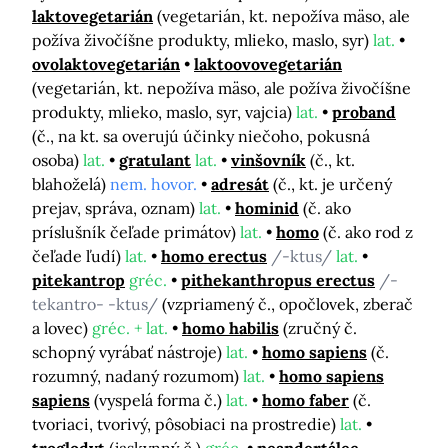
laktovegetarián
(vegetarián, kt. nepožíva mäso, ale
požíva živočíšne produkty, mlieko, maslo, syr)
lat.
ovolaktovegetarián
laktoovovegetarián
(vegetarián, kt. nepožíva mäso, ale požíva živočíšne
produkty, mlieko, maslo, syr, vajcia)
lat.
proband
(č., na kt. sa overujú účinky niečoho, pokusná
osoba)
lat.
gratulant
lat.
vinšovník
(č., kt.
blahoželá)
nem. hovor.
adresát
(č., kt. je určený
prejav, správa, oznam)
lat.
hominid
(č. ako
príslušník čeľade primátov)
lat.
homo
(č. ako rod z
čeľade ľudí)
lat.
homo erectus
/-ktus/
lat.
pitekantrop
gréc.
pithekanthropus erectus
/-
tekantro- -ktus/
(vzpriamený č., opočlovek, zberač
a lovec)
gréc. + lat.
homo habilis
(zručný č.
schopný vyrábať nástroje)
lat.
homo sapiens
(č.
rozumný, nadaný rozumom)
lat.
homo sapiens
sapiens
(vyspelá forma č.)
lat.
homo faber
(č.
tvoriaci, tvorivý, pôsobiaci na prostredie)
lat.