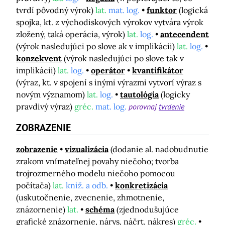
tvrdí pôvodný výrok)
lat.
mat. log.
funktor
(logická
spojka, kt. z východiskových výrokov vytvára výrok
zložený, taká operácia, výrok)
lat.
log.
antecendent
(výrok nasledujúci po slove ak v implikácii)
lat.
log.
konzekvent
(výrok nasledujúci po slove tak v
implikácii)
lat.
log.
operátor
kvantifikátor
(výraz, kt. v spojení s inými výrazmi vytvorí výraz s
novým významom)
lat.
log.
tautológia
(logicky
pravdivý výraz)
gréc.
mat. log.
porovnaj
tvrdenie
ZOBRAZENIE
zobrazenie
vizualizácia
(dodanie al. nadobudnutie
zrakom vnímateľnej povahy niečoho; tvorba
trojrozmerného modelu niečoho pomocou
počítača)
lat.
kniž. a odb.
konkretizácia
(uskutočnenie, zvecnenie, zhmotnenie,
znázornenie)
lat.
schéma
(zjednodušujúce
grafické znázornenie, nárys, náčrt, nákres)
gréc.