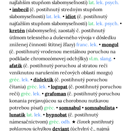
najľahším stupňom slabomyseľnosti)
lat.
lek. psych.
imbecil
(č. postihnutý stredným stupňom
slabomyseľnosti)
lat. lek.
idiot
(č. postihnutý
najťažším stupňom slabomyseľnosti)
lat.
lek. psych.
kretén
(slabomyseľný, zaostalý č. postihnutý
útlmom telesného a duševného vývoja v dôsledku
zníženej činnosti štítnej žľazy)
franc. lek.
mongol
(č. postihnutý vrodenou mentálnou poruchou na
podklade chromozómovej odchýlky)
vl.m.
slang.
afatik
(č. postihnutý poruchou al stratou reči
vzniknutou narušením rečových oblastí mozgu)
gréc.
lek.
dislektik
(č. postihnutý poruchou
čítania)
gréc.
lek.
logopat
(č. postihnutý poruchou
reči)
gréc.
lek.
grafoman
(č. postihnutý poruchou
konania prejavujúcou sa chorobnou nutkavou
potrebou písať)
gréc.
somnabul
somnabulista
lunatik
lat.
lek.
hypnobat
(č. postihnutý
námesačníctvom)
gréc.
odb.
človek postihnutý
pohlavnou úchylkou
deviant
(úchylný č., najmä