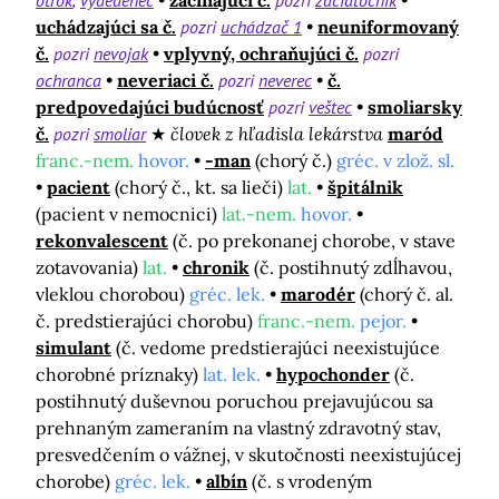
otrok
vydedenec
začínajúci č.
pozri
začiatočník
uchádzajúci sa č.
pozri
uchádzač 1
neuniformovaný
č.
pozri
nevojak
vplyvný, ochraňujúci č.
pozri
ochranca
neveriaci č.
pozri
neverec
č.
predpovedajúci budúcnosť
pozri
veštec
smoliarsky
č.
pozri
smoliar
človek z hľadisla lekárstva
maród
franc.-nem.
hovor.
-man
(chorý č.)
gréc. v zlož. sl.
pacient
(chorý č., kt. sa lieči)
lat.
špitálnik
(pacient v nemocnici)
lat.-nem.
hovor.
rekonvalescent
(č. po prekonanej chorobe, v stave
zotavovania)
lat.
chronik
(č. postihnutý zdĺhavou,
vleklou chorobou)
gréc. lek.
marodér
(chorý č. al.
č. predstierajúci chorobu)
franc.-nem.
pejor.
simulant
(č. vedome predstierajúci neexistujúce
chorobné príznaky)
lat. lek.
hypochonder
(č.
postihnutý duševnou poruchou prejavujúcou sa
prehnaným zameraním na vlastný zdravotný stav,
presvedčením o vážnej, v skutočnosti neexistujúcej
chorobe)
gréc. lek.
albín
(č. s vrodeným