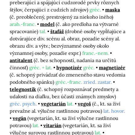
preberajúci a spájajúci cudzorodé prvky rôznych
štýlov, čerpajúci z cudzích zdrojov)
gréc.
maska
(č. preoblečený, prestrojený za niekoho iného)
arab.-franc.
model
(č. ako predloha na výtvarné
spracovanie)
tal.
štafáž
(drobné osoby vypĺňajúce a
dotvárajúce div. scénu al. obraz, pozadie scény al.
obrazu div. a výtv.; bezvýznamné osoby okolo
významnej osoby, pozadie expr.)
franc.-nem.
antitalent
(č. bez schopností, nadania na určitú
činnosť)
gréc. + lat.
hypnotizér
gréc.
magnetizér
(č. schopný privádzať do zmeneného stavu vedomia
podobného spánku)
gréc.-franc.
zried. zastar.
telegnostik
(č. schopný rozpoznávať predmety a
udalosti na diaľku, bez účasti známych zmyslov)
gréc. psych.
vegetarián
lat.
vegoš
(č., kt. sa živí
prevažne al. výlučne rastlinnou potravou)
lat. hovor.
vegán
(vegetarián, kt. sa živí výlučne rastlinnou
potravou)
lat.
vitarián
(vegetarián, kt. sa živí
výlučne surovou rastlinnou potravou)
lat.