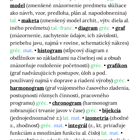
model
(zmenšené znázornenie predmetu slúžiace
ako návrh, vzor, predloha, plán al. napodobnenina)
tal.
maketa
(zmenšený model archit., výtv. diela al.
iného predmetu)
tal.-franc.
diagram
gréc.
graf
(znázornenie, zachytenie údajov, ich závislosti,
priebehu javu, najmä v rovine, schematický nákres)
gréc.
mat.
histogram
(stĺpcový diagram z
obdĺžnikov so základňami na číselnej osi a obsah
znázorňuje rozloženie početnosti)
gréc.
grafikon
(graf nadväzujúcich postupov, úloh a pod.
používaný najmä v doprave a riadení výroby)
gréc.
harmonogram
(graf vzájomného časového zladenia,
postupnosti rôznych činností, pracovného
programu)
gréc.
chronogram
(harmonogram
zobrazujúci trvanie javov v čase)
gréc.
bijekcia
(jednojednoznačné z.)
lat.
mat.
izometria
(zhodné
z., zhodnosť)
gréc.
mat.
integrál
(z., kt. priraďuje
funkciám a množinám funkciu al. číslo)
lat.
mat.