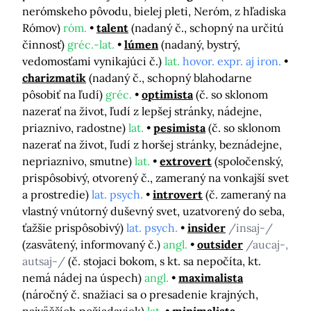
nerómskeho pôvodu, bielej pleti, Neróm, z hľadiska
Rómov)
róm.
talent
(nadaný č., schopný na určitú
činnosť)
gréc.-lat.
lúmen
(nadaný, bystrý,
vedomosťami vynikajúci č.)
lat.
hovor. expr. aj iron.
charizmatik
(nadaný č., schopný blahodarne
pôsobiť na ľudí)
gréc.
optimista
(č. so sklonom
nazerať na život, ľudí z lepšej stránky, nádejne,
priaznivo, radostne)
lat.
pesimista
(č. so sklonom
nazerať na život, ľudí z horšej stránky, beznádejne,
nepriaznivo, smutne)
lat.
extrovert
(spoločenský,
prispôsobivý, otvorený č., zameraný na vonkajší svet
a prostredie)
lat. psych.
introvert
(č. zameraný na
vlastný vnútorný duševný svet, uzatvorený do seba,
ťažšie prispôsobivý)
lat. psych.
insider
/insaj-/
(zasvätený, informovaný č.)
angl.
outsider
/aucaj-,
autsaj-/
(č. stojaci bokom, s kt. sa nepočíta, kt.
nemá nádej na úspech)
angl.
maximalista
(náročný č. snažiaci sa o presadenie krajných,