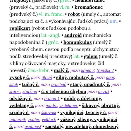
troglodyt
(jaskynný č.)
gréc.
neandertálec
(praveký č., pračlovek)
vl. m.
kromaňonec
(predveký č.)
vl. m. franc.
robot
(umelý č., automat
podobajúci sa č. a vykonávajúci ľudskú prácu)
um.
replikant
(robot s ľudskou podobou a
inteligenciou)
lat.-angl.
android
(mechanická
napodobenina č.)
gréc.
homunkulus
(umelý č.
vyrobený chem. cestou podľa receptu alchymistov,
podľa stredovekej predstavy)
lat.
golem
(umelý č.
z hliny oživovaný magicky, v stredovekej žid.
povesti)
čes.-hebr.
malý č.
pozri
krpec 2
trpaslík 2
vysoký č.
pozri
dlháň
silný, mohutný č.
pozri
obor
silák
tučný č.
pozri
brucháč
starý, upadnutý č.
pozri
starec
staršina
č. s telesnou chybou
pozri
mrzák
odvážny č.
pozri
hrdina 1
múdry, dôvtipný,
vzdelaný č.
pozri
mudrc
vzdelanec
šikovný, obratný,
zručný č.
pozri
šikovník
vynikajúci, tvorivý č.
pozri
odborník
znalec
veľduch
vážený, slávny, vynikajúci
č.
pozri
osobnosť
zaostalý, nevzdelaný, obmedzený,