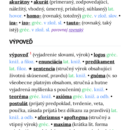
akurátny
akurát
(primeraný, zodpovedajúci,
náležitý, vhodný, úmerný, príslušný, súhlasný)
lat.
hovor.
homo-
(rovnaký, totožný)
gréc.
v zlož. slov.
iza-
izo-
gréc.
v zlož. sl.
tauto-
(rovnaký, taký
istý)
gréc.
v zlož. sl.
porovnaj
rovnaký
VÝPOVEĎ
1
výpoveď
(vyjadrenie slovami, výrok)
logos
gréc.
kniž. a filoz.
enunciácia
lat.
kniž.
predikament
lat.
filoz.
sentencia
(stručný výrok obsahujúci
životnú skúsenosť, pravdu)
lat.
kniž.
gnóma
(v. so
všeobecne platným obsahom, stručná a hutne
vyjadrená myšlienka s poučením)
gréc.
kniž.
teoréma
gréc.
kniž.
axióma
gréc.
kniž. a odb.
postulát
(prijatý predpoklad, tvrdenie, veta,
poučka, zásada prijatá bez dôkazu za pravdivú)
lat.
kniž. a odb.
aforizmus
apoftegma
(stručný a
vtipný výrok)
gréc.
maxima
(krátka lit. forma