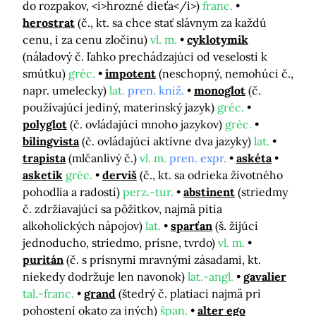
do rozpakov, <i>hrozné dieťa</i>)
franc.
herostrat
(č., kt. sa chce stať slávnym za každú
cenu, i za cenu zločinu)
vl. m.
cyklotymik
(náladový č. ľahko prechádzajúci od veselosti k
smútku)
gréc.
impotent
(neschopný, nemohúci č.,
napr. umelecky)
lat.
pren. kniž.
monoglot
(č.
používajúci jediný, materinský jazyk)
gréc.
polyglot
(č. ovládajúci mnoho jazykov)
gréc.
bilingvista
(č. ovládajúci aktívne dva jazyky)
lat.
trapista
(mlčanlivý č.)
vl. m.
pren. expr.
askéta
asketik
gréc.
derviš
(č., kt. sa odrieka životného
pohodlia a radostí)
perz.-tur.
abstinent
(striedmy
č. zdržiavajúci sa pôžitkov, najmä pitia
alkoholických nápojov)
lat.
sparťan
(š. žijúci
jednoducho, striedmo, prísne, tvrdo)
vl. m.
puritán
(č. s prísnymi mravnými zásadami, kt.
niekedy dodržuje len navonok)
lat.-angl.
gavalier
tal.-franc.
grand
(štedrý č. platiaci najmä pri
pohostení okato za iných)
špan.
alter ego