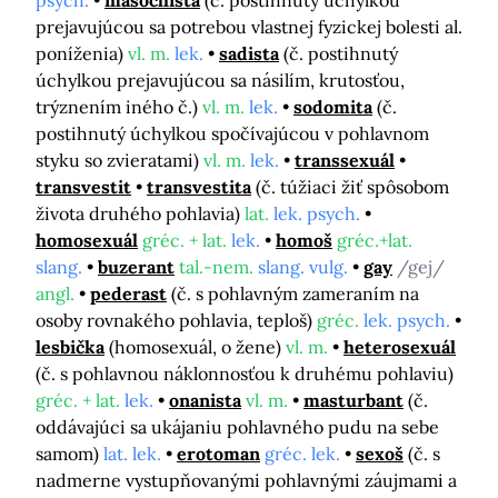
psych.
masochista
(č. postihnutý úchylkou
prejavujúcou sa potrebou vlastnej fyzickej bolesti al.
poníženia)
vl. m.
lek.
sadista
(č. postihnutý
úchylkou prejavujúcou sa násilím, krutosťou,
trýznením iného č.)
vl. m.
lek.
sodomita
(č.
postihnutý úchylkou spočívajúcou v pohlavnom
styku so zvieratami)
vl. m.
lek.
transsexuál
transvestit
transvestita
(č. túžiaci žiť spôsobom
života druhého pohlavia)
lat.
lek. psych.
homosexuál
gréc. + lat.
lek.
homoš
gréc.+lat.
slang.
buzerant
tal.-nem.
slang. vulg.
gay
/gej/
angl.
pederast
(č. s pohlavným zameraním na
osoby rovnakého pohlavia, teploš)
gréc.
lek. psych.
lesbička
(homosexuál, o žene)
vl. m.
heterosexuál
(č. s pohlavnou náklonnosťou k druhému pohlaviu)
gréc. + lat.
lek.
onanista
vl. m.
masturbant
(č.
oddávajúci sa ukájaniu pohlavného pudu na sebe
samom)
lat. lek.
erotoman
gréc. lek.
sexoš
(č. s
nadmerne vystupňovanými pohlavnými záujmami a