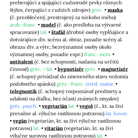
preberajúci a spájajúci cudzorodé prvky rôznych
štýlov, čerpajúci z cudzích zdrojov)
gréc.
maska
(č. preoblečený, prestrojený za niekoho iného)
arab.-franc.
model
(č. ako predloha na výtvarné
spracovanie)
tal.
štafáž
(drobné osoby vypĺňajúce a
dotvárajúce div. scénu al. obraz, pozadie scény al.
obrazu div. a výtv.; bezvýznamné osoby okolo
významnej osoby, pozadie expr.)
franc.-nem.
antitalent
(č. bez schopností, nadania na určitú
činnosť)
gréc. + lat.
hypnotizér
gréc.
magnetizér
(č. schopný privádzať do zmeneného stavu vedomia
podobného spánku)
gréc.-franc.
zried. zastar.
telegnostik
(č. schopný rozpoznávať predmety a
udalosti na diaľku, bez účasti známych zmyslov)
gréc. psych.
vegetarián
lat.
vegoš
(č., kt. sa živí
prevažne al. výlučne rastlinnou potravou)
lat. hovor.
vegán
(vegetarián, kt. sa živí výlučne rastlinnou
potravou)
lat.
vitarián
(vegetarián, kt. sa živí
výlučne surovou rastlinnou potravou)
lat.