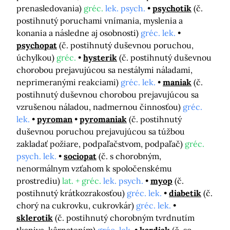
prenasledovania)
gréc.
lek. psych.
psychotik
(č.
postihnutý poruchami vnímania, myslenia a
konania a následne aj osobnosti)
gréc. lek.
psychopat
(č. postihnutý duševnou poruchou,
úchylkou)
gréc.
hysterik
(č. postihnutý duševnou
chorobou prejavujúcou sa nestálymi náladami,
neprimeranými reakciami)
gréc. lek.
maniak
(č.
postihnutý duševnou chorobou prejavujúcou sa
vzrušenou náladou, nadmernou činnosťou)
gréc.
lek.
pyroman
pyromaniak
(č. postihnutý
duševnou poruchou prejavujúcou sa túžbou
zakladať požiare, podpaľačstvom, podpaľač)
gréc.
psych. lek.
sociopat
(č. s chorobným,
nenormálnym vzťahom k spoločenskému
prostrediu)
lat. + gréc.
lek. psych.
myop
(č.
postihnutý krátkozrakosťou)
gréc. lek.
diabetik
(č.
chorý na cukrovku, cukrovkár)
gréc. lek.
sklerotik
(č. postihnutý chorobným tvrdnutím