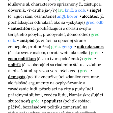
(duševne al. charakterovo spriaznený č., zástupca,
dôverník, <i>druhé ja</i>)
lat.
kniž. a odb.
singel
(č. žijúci sám, osamotene)
angl. hovor.
alochtón
(č.
pochádzajúci odinakiaľ, ako sa vyskytuje)
gréc. odb.
autochtón
(č. pochádzajúci z oblasti svojho
terajšieho pobytu, praobyvateľ, domorodec)
gréc.
odb.
antipód
(č. žijúci na opačnej strane
zemegule, protinožec)
gréc.
geogr.
mikrokozmos
(č. ako svet v malom, oproti svetu ako celku)
gréc.
zoon politikon
(č. ako tvor spoločenský)
gréc.
politik
(č. zaoberajúci sa riadením štátu a vzťahov
medzi štátmi, správou verejných vecí)
gréc.
demagóg
(politik zneužívajúci zdanlivo rozumné,
ale falošné argumenty na ovplyvňovanie a
zavádzanie ľudí, pôsobiaci na city a pudy ľudí
prázdnymi sľubmi, zvodca ľudu, klamár skresľujúci
skutočnosť)
gréc.
populista
(politik robiaci
páčivú, bezzásadovú politiku zameranú na