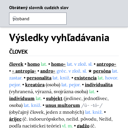
Obrátený slovník cudzích slov
Výsledky vyhľadávania
ČLOVEK
človek
homo
lat.
homo-
lat. v zlož. sl.
antropo-
- antropia-
andro-
gréc. v zlož. sl.
persóna
lat.
zastar.
personalita
lat. kniž.
existencia
lat.
hovor.
pejor.
kreatúra
(osoba)
lat. pejor.
individualita
(vyhranená, výrazná, svojrázna osoba)
lat.
indivíduum
lat.
subjekt
(jedinec, jednotlivec,
osoba)
lat. kniž.
unus multorum
/ú- -tó-/
(obyčajný človek, jeden z mnohých)
lat. kniž.
árijec
(č. indoeurópskeho, nežid. pôvodu, Nežid,
podľa nacistickej teórie)
vl. m.
gadžo
(č.