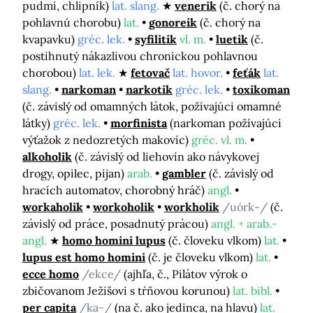
pudmi, chlipník)
lat. slang.
venerik
(č. chorý na
pohlavnú chorobu)
lat.
gonoreik
(č. chorý na
kvapavku)
gréc. lek.
syfilitik
vl. m.
luetik
(č.
postihnutý nákazlivou chronickou pohlavnou
chorobou)
lat. lek.
fetovač
lat. hovor.
feťák
lat.
slang.
narkoman
narkotik
gréc. lek.
toxikoman
(č. závislý od omamných látok, požívajúci omamné
látky)
gréc. lek.
morfinista
(narkoman požívajúci
výťažok z nedozretých makovíc)
gréc. vl. m.
alkoholik
(č. závislý od liehovín ako návykovej
drogy, opilec, pijan)
arab.
gambler
(č. závislý od
hracích automatov, chorobný hráč)
angl.
workaholik
workoholik
workholik
/uórk-/
(č.
závislý od práce, posadnutý prácou)
angl. + arab.-
angl.
homo homini lupus
(č. človeku vlkom)
lat.
lupus est homo homini
(č. je človeku vlkom)
lat.
ecce homo
/ekce/
(ajhľa, č., Pilátov výrok o
zbičovanom Ježišovi s tŕňovou korunou)
lat. bibl.
per capita
/ka-/
(na č. ako jedinca, na hlavu)
lat.