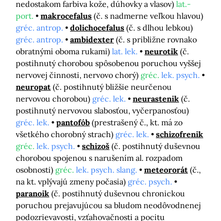
nedostakom farbiva kože, dúhovky a vlasov)
lat.-
port.
makrocefalus
(č. s nadmerne veľkou hlavou)
gréc. antrop.
dolichocefalus
(č. s dlhou lebkou)
gréc. antrop.
ambidexter
(č. s približne rovnako
obratnými oboma rukami)
lat. lek.
neurotik
(č.
postihnutý chorobou spôsobenou poruchou vyššej
nervovej činnosti, nervovo chorý)
gréc.
lek. psych.
neuropat
(č. postihnutý bližšie neurčenou
nervovou chorobou)
gréc. lek.
neurastenik
(č.
postihnutý nervovou slabosťou, vyčerpanosťou)
gréc. lek.
pantofób
(prestrašený č., kt. má zo
všetkého chorobný strach)
gréc. lek.
schizofrenik
gréc.
lek. psych.
schizoš
(č. postihnutý duševnou
chorobou spojenou s narušením al. rozpadom
osobnosti)
gréc.
lek. psych. slang.
meteororát
(č.,
na kt. vplývajú zmeny počasia)
gréc. psych.
paranoik
(č. postihnutý duševnou chronickou
poruchou prejavujúcou sa bludom neodôvodnenej
podozrievavosti, vzťahovačnosti a pocitu