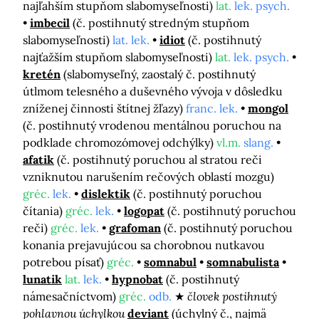
najľahším stupňom slabomyseľnosti)
lat.
lek. psych.
imbecil
(č. postihnutý stredným stupňom
slabomyseľnosti)
lat. lek.
idiot
(č. postihnutý
najťažším stupňom slabomyseľnosti)
lat.
lek. psych.
kretén
(slabomyseľný, zaostalý č. postihnutý
útlmom telesného a duševného vývoja v dôsledku
zníženej činnosti štítnej žľazy)
franc. lek.
mongol
(č. postihnutý vrodenou mentálnou poruchou na
podklade chromozómovej odchýlky)
vl.m.
slang.
afatik
(č. postihnutý poruchou al stratou reči
vzniknutou narušením rečových oblastí mozgu)
gréc.
lek.
dislektik
(č. postihnutý poruchou
čítania)
gréc.
lek.
logopat
(č. postihnutý poruchou
reči)
gréc.
lek.
grafoman
(č. postihnutý poruchou
konania prejavujúcou sa chorobnou nutkavou
potrebou písať)
gréc.
somnabul
somnabulista
lunatik
lat.
lek.
hypnobat
(č. postihnutý
námesačníctvom)
gréc.
odb.
človek postihnutý
pohlavnou úchylkou
deviant
(úchylný č., najmä