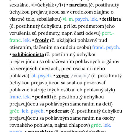
sexuálne, <i>úchylák</i>)
narcista
(č. postihnutý
úchylkou prejavujúcou sa v erotickom záujme o
vlastné telo, sebaláskou)
vl. m.
psych. lek.
fetišista
(č. postihnutý úchylkou, pri kt. predmetom jeho
vzrušenia sú predmety, napr. časti odevu)
port.-
franc.
lek.
frotér
(č. ukájajúci pohlavný pud
otieraním, tlačením na cudziu osobu)
franc. psych.
exhibicionista
(č. postihnutý úchylkou
prejavujúcou sa obnažovaním pohlavných orgánov
na verejných miestach, pred osobami iného
pohlavia)
lat. psych.
voyer
/vuajör/
(č. postihnutý
úchylkou prejavujúcou sa snahou pozorovať
pohlavné ústroje iných osôb a ich pohlavný styk)
franc. lek.
pedofil
(č. postihnutý úchylkou
prejavujúcou sa pohlavným zameraním na deti)
gréc.
lek. psych.
pederast
(č. postihnutý úchylkou
prejavujúcou sa pohlavným zameraním na osoby
rovnakého pohlavia, najmä chlapcov)
gréc.
lek.