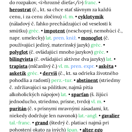
do rozpakov, <i>hrozné dieťa</i>)
franc.
herostrat
(č., kt. sa chce stať slávnym za každú
cenu, i za cenu zločinu)
vl. m.
cyklotymik
(náladový č. ľahko prechádzajúci od veselosti k
smútku)
gréc.
impotent
(neschopný, nemohúci č.,
napr. umelecky)
lat.
pren. kniž.
monoglot
(č.
používajúci jediný, materinský jazyk)
gréc.
polyglot
(č. ovládajúci mnoho jazykov)
gréc.
bilingvista
(č. ovládajúci aktívne dva jazyky)
lat.
trapista
(mlčanlivý č.)
vl. m.
pren. expr.
askéta
asketik
gréc.
derviš
(č., kt. sa odrieka životného
pohodlia a radostí)
perz.-tur.
abstinent
(striedmy
č. zdržiavajúci sa pôžitkov, najmä pitia
alkoholických nápojov)
lat.
sparťan
(š. žijúci
jednoducho, striedmo, prísne, tvrdo)
vl. m.
puritán
(č. s prísnymi mravnými zásadami, kt.
niekedy dodržuje len navonok)
lat.-angl.
gavalier
tal.-franc.
grand
(štedrý č. platiaci najmä pri
pohostení okato za iných)
špan.
alter ego