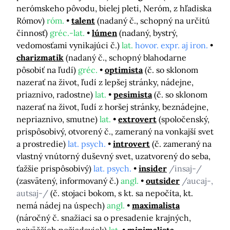
nerómskeho pôvodu, bielej pleti, Neróm, z hľadiska
Rómov)
róm.
talent
(nadaný č., schopný na určitú
činnosť)
gréc.-lat.
lúmen
(nadaný, bystrý,
vedomosťami vynikajúci č.)
lat.
hovor. expr. aj iron.
charizmatik
(nadaný č., schopný blahodarne
pôsobiť na ľudí)
gréc.
optimista
(č. so sklonom
nazerať na život, ľudí z lepšej stránky, nádejne,
priaznivo, radostne)
lat.
pesimista
(č. so sklonom
nazerať na život, ľudí z horšej stránky, beznádejne,
nepriaznivo, smutne)
lat.
extrovert
(spoločenský,
prispôsobivý, otvorený č., zameraný na vonkajší svet
a prostredie)
lat. psych.
introvert
(č. zameraný na
vlastný vnútorný duševný svet, uzatvorený do seba,
ťažšie prispôsobivý)
lat. psych.
insider
/insaj-/
(zasvätený, informovaný č.)
angl.
outsider
/aucaj-,
autsaj-/
(č. stojaci bokom, s kt. sa nepočíta, kt.
nemá nádej na úspech)
angl.
maximalista
(náročný č. snažiaci sa o presadenie krajných,