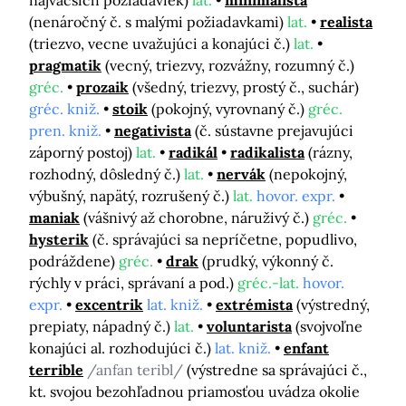
najväčších požiadaviek)
lat.
minimalista
(nenáročný č. s malými požiadavkami)
lat.
realista
(triezvo, vecne uvažujúci a konajúci č.)
lat.
pragmatik
(vecný, triezvy, rozvážny, rozumný č.)
gréc.
prozaik
(všedný, triezvy, prostý č., suchár)
gréc. kniž.
stoik
(pokojný, vyrovnaný č.)
gréc.
pren. kniž.
negativista
(č. sústavne prejavujúci
záporný postoj)
lat.
radikál
radikalista
(rázny,
rozhodný, dôsledný č.)
lat.
nervák
(nepokojný,
výbušný, napätý, rozrušený č.)
lat.
hovor. expr.
maniak
(vášnivý až chorobne, náruživý č.)
gréc.
hysterik
(č. správajúci sa nepríčetne, popudlivo,
podráždene)
gréc.
drak
(prudký, výkonný č.
rýchly v práci, správaní a pod.)
gréc.-lat.
hovor.
expr.
excentrik
lat. kniž.
extrémista
(výstredný,
prepiaty, nápadný č.)
lat.
voluntarista
(svojvoľne
konajúci al. rozhodujúci č.)
lat. kniž.
enfant
terrible
/anfan teribl/
(výstredne sa správajúci č.,
kt. svojou bezohľadnou priamosťou uvádza okolie