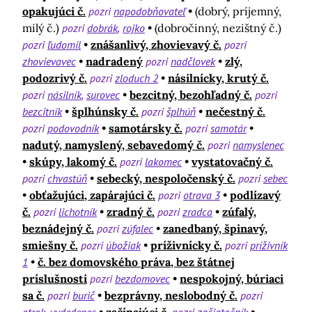
opakujúci č.
pozri
napodobňovateľ
(dobrý, príjemný,
milý č.)
pozri
dobrák
rojko
(dobročinný, nezištný č.)
pozri
ľudomil
znášanlivý, zhovievavý č.
pozri
zhovievavec
nadradený
pozri
nadčlovek
zlý,
podozrivý č.
pozri
zloduch 2
násilnícky, krutý č.
pozri
násilník
surovec
bezcitný, bezohľadný č.
pozri
bezcitník
šplhúnsky č.
pozri
šplhúň
nečestný č.
pozri
podovodník
samotársky č.
pozri
samotár
nadutý, namyslený, sebavedomý č.
pozri
namyslenec
skúpy, lakomý č.
pozri
lakomec
vystatovačný č.
pozri
chvastúň
sebecký, nespoločenský č.
pozri
sebec
obťažujúci, zapárajúci č.
pozri
otrava 3
podlízavý
č.
pozri
lichotník
zradný č.
pozri
zradca
zúfalý,
beznádejný č.
pozri
zúfalec
zanedbaný, špinavý,
smiešny č.
pozri
úbožiak
príživnícky č.
pozri
príživník
1
č. bez domovského práva, bez štátnej
príslušnosti
pozri
bezdomovec
nespokojný, búriaci
sa č.
pozri
burič
bezprávny, neslobodný č.
pozri