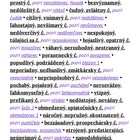
prostý č.
pozri
nevzdelanec
hlupák
bezvýznamný,
nedôležitý č.
pozri
niktoš
čudný, zvláštny č.
pozri
čudák
citlivý, vnímavý č.
pozri
nedotklivec
ľahostajný, nevšímavý č.
pozri
nevšímavec
nedôverčivý č.
pozri
nedôverčivec
nespokojný,
túlajúci sa č.
pozri
nespokojenec
bojazlivý, opatrný č.
pozri
bojazlivec
váhavý, nerozhodný, nestranný č.
pozri
váhavec
porazenecký č.
pozri
porazenec
popudlivý, podráždený č.
pozri
blázon 1
neporiadny, nedbanlivý, zmätkársky č.
pozri
neporiadnik
neprispôsobivý č.
pozri
nespokojenec
pochabý, pojašený č.
pozri
pochábeľ
nerozvážny,
ľahkomyseľný č.
pozri
ľahkomyseľník
vtipný,
prefíkaný č.
pozri
vtipkár
nedôstojný, nevážny č.
pozri
šašo 2
obmedzený, spiatočnícky č.
pozri
obmedzenec 1
náročný, nepružný, skostnatený č.
pozri
puntičkár
bezzásadový, prospechársky č.
pozri
bezzásadovec
prospechár
strojený, predstierajúci,
neúprimný č.
pozri
pokrytec
napodobňujúci,