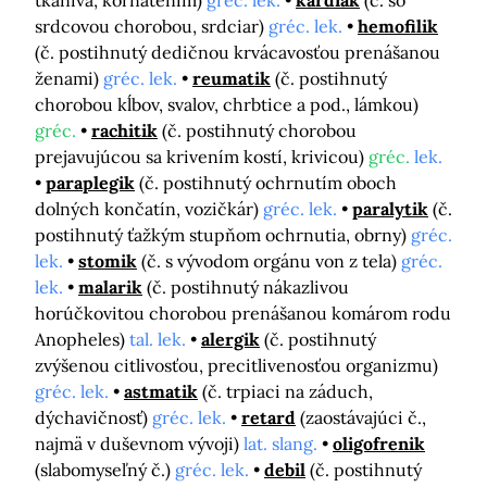
tkaniva, kôrnatením)
gréc. lek.
kardiak
(č. so
srdcovou chorobou, srdciar)
gréc. lek.
hemofilik
(č. postihnutý dedičnou krvácavosťou prenášanou
ženami)
gréc. lek.
reumatik
(č. postihnutý
chorobou kĺbov, svalov, chrbtice a pod., lámkou)
gréc.
rachitik
(č. postihnutý chorobou
prejavujúcou sa krivením kostí, krivicou)
gréc.
lek.
paraplegik
(č. postihnutý ochrnutím oboch
dolných končatín, vozičkár)
gréc. lek.
paralytik
(č.
postihnutý ťažkým stupňom ochrnutia, obrny)
gréc.
lek.
stomik
(č. s vývodom orgánu von z tela)
gréc.
lek.
malarik
(č. postihnutý nákazlivou
horúčkovitou chorobou prenášanou komárom rodu
Anopheles)
tal. lek.
alergik
(č. postihnutý
zvýšenou citlivosťou, precitlivenosťou organizmu)
gréc. lek.
astmatik
(č. trpiaci na záduch,
dýchavičnosť)
gréc. lek.
retard
(zaostávajúci č.,
najmä v duševnom vývoji)
lat. slang.
oligofrenik
(slabomyseľný č.)
gréc. lek.
debil
(č. postihnutý