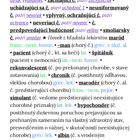
otrok
vydedenec
začínajúci č.
pozri
začiatočník
uchádzajúci sa č.
pozri
uchádzač 1
neuniformovaný
č.
pozri
nevojak
vplyvný, ochraňujúci č.
pozri
ochranca
neveriaci č.
pozri
neverec
č.
predpovedajúci budúcnosť
pozri
veštec
smoliarsky
č.
pozri
smoliar
človek z hľadisla lekárstva
maród
franc.-nem.
hovor.
-man
(chorý č.)
gréc. v zlož. sl.
pacient
(chorý č., kt. sa lieči)
lat.
špitálnik
(pacient v nemocnici)
lat.-nem.
hovor.
rekonvalescent
(č. po prekonanej chorobe, v stave
zotavovania)
lat.
chronik
(č. postihnutý zdĺhavou,
vleklou chorobou)
gréc. lek.
marodér
(chorý č. al.
č. predstierajúci chorobu)
franc.-nem.
pejor.
simulant
(č. vedome predstierajúci neexistujúce
chorobné príznaky)
lat. lek.
hypochonder
(č.
postihnutý duševnou poruchou prejavujúcou sa
prehnaným zameraním na vlastný zdravotný stav,
presvedčením o vážnej, v skutočnosti neexistujúcej
chorobe)
gréc. lek.
albín
(č. s vrodeným