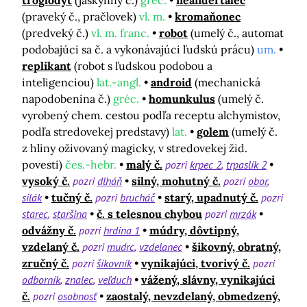
troglodyt
(jaskynný č.)
gréc.
neandertálec
(praveký č., pračlovek)
vl. m.
kromaňonec
(predveký č.)
vl. m. franc.
robot
(umelý č., automat
podobajúci sa č. a vykonávajúci ľudskú prácu)
um.
replikant
(robot s ľudskou podobou a
inteligenciou)
lat.-angl.
android
(mechanická
napodobenina č.)
gréc.
homunkulus
(umelý č.
vyrobený chem. cestou podľa receptu alchymistov,
podľa stredovekej predstavy)
lat.
golem
(umelý č.
z hliny oživovaný magicky, v stredovekej žid.
povesti)
čes.-hebr.
malý č.
pozri
krpec 2
trpaslík 2
vysoký č.
pozri
dlháň
silný, mohutný č.
pozri
obor
silák
tučný č.
pozri
brucháč
starý, upadnutý č.
pozri
starec
staršina
č. s telesnou chybou
pozri
mrzák
odvážny č.
pozri
hrdina 1
múdry, dôvtipný,
vzdelaný č.
pozri
mudrc
vzdelanec
šikovný, obratný,
zručný č.
pozri
šikovník
vynikajúci, tvorivý č.
pozri
odborník
znalec
veľduch
vážený, slávny, vynikajúci
č.
pozri
osobnosť
zaostalý, nevzdelaný, obmedzený,