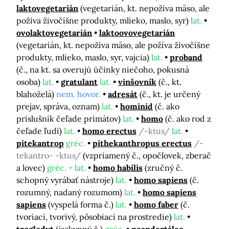
laktovegetarián
(vegetarián, kt. nepožíva mäso, ale
požíva živočíšne produkty, mlieko, maslo, syr)
lat.
ovolaktovegetarián
laktoovovegetarián
(vegetarián, kt. nepožíva mäso, ale požíva živočíšne
produkty, mlieko, maslo, syr, vajcia)
lat.
proband
(č., na kt. sa overujú účinky niečoho, pokusná
osoba)
lat.
gratulant
lat.
vinšovník
(č., kt.
blahoželá)
nem. hovor.
adresát
(č., kt. je určený
prejav, správa, oznam)
lat.
hominid
(č. ako
príslušník čeľade primátov)
lat.
homo
(č. ako rod z
čeľade ľudí)
lat.
homo erectus
/-ktus/
lat.
pitekantrop
gréc.
pithekanthropus erectus
/-
tekantro- -ktus/
(vzpriamený č., opočlovek, zberač
a lovec)
gréc. + lat.
homo habilis
(zručný č.
schopný vyrábať nástroje)
lat.
homo sapiens
(č.
rozumný, nadaný rozumom)
lat.
homo sapiens
sapiens
(vyspelá forma č.)
lat.
homo faber
(č.
tvoriaci, tvorivý, pôsobiaci na prostredie)
lat.