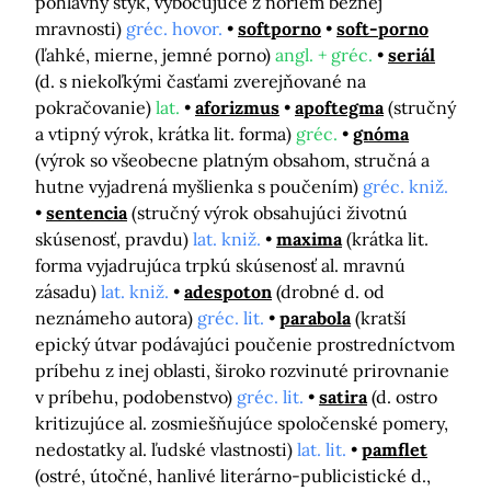
pohlavný styk, vybočujúce z noriem bežnej
mravnosti)
gréc. hovor.
softporno
soft-porno
(ľahké, mierne, jemné porno)
angl. + gréc.
seriál
(d. s niekoľkými časťami zverejňované na
pokračovanie)
lat.
aforizmus
apoftegma
(stručný
a vtipný výrok, krátka lit. forma)
gréc.
gnóma
(výrok so všeobecne platným obsahom, stručná a
hutne vyjadrená myšlienka s poučením)
gréc. kniž.
sentencia
(stručný výrok obsahujúci životnú
skúsenosť, pravdu)
lat. kniž.
maxima
(krátka lit.
forma vyjadrujúca trpkú skúsenosť al. mravnú
zásadu)
lat. kniž.
adespoton
(drobné d. od
neznámeho autora)
gréc. lit.
parabola
(kratší
epický útvar podávajúci poučenie prostredníctvom
príbehu z inej oblasti, široko rozvinuté prirovnanie
v príbehu, podobenstvo)
gréc. lit.
satira
(d. ostro
kritizujúce al. zosmiešňujúce spoločenské pomery,
nedostatky al. ľudské vlastnosti)
lat. lit.
pamflet
(ostré, útočné, hanlivé literárno-publicistické d.,