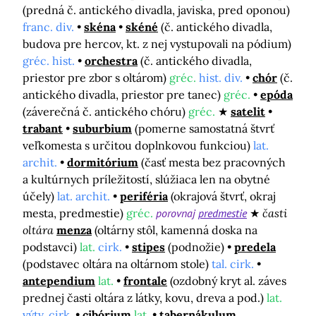
(predná č. antického divadla, javiska, pred oponou)
franc. div.
skéna
skéné
(č. antického divadla,
budova pre hercov, kt. z nej vystupovali na pódium)
gréc. hist.
orchestra
(č. antického divadla,
priestor pre zbor s oltárom)
gréc.
hist. div.
chór
(č.
antického divadla, priestor pre tanec)
gréc.
epóda
(záverečná č. antického chóru)
gréc.
satelit
trabant
suburbium
(pomerne samostatná štvrť
veľkomesta s určitou doplnkovou funkciou)
lat.
archit.
dormitórium
(časť mesta bez pracovných
a kultúrnych príležitostí, slúžiaca len na obytné
účely)
lat. archit.
periféria
(okrajová štvrť, okraj
mesta, predmestie)
gréc.
porovnaj
predmestie
časti
oltára
menza
(oltárny stôl, kamenná doska na
podstavci)
lat.
cirk.
stipes
(podnožie)
predela
(podstavec oltára na oltárnom stole)
tal. cirk.
antependium
lat.
frontale
(ozdobný kryt al. záves
prednej časti oltára z látky, kovu, dreva a pod.)
lat.
výtv. cirk.
cibórium
lat.
tabernákulum