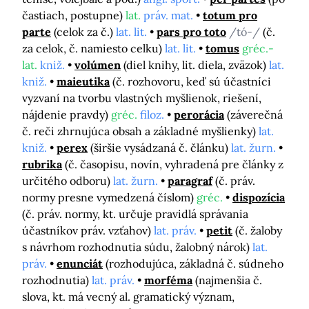
častiach, postupne)
lat.
práv. mat.
totum pro
parte
(celok za č.)
lat. lit.
pars pro toto
/tó-/
(č.
za celok, č. namiesto celku)
lat. lit.
tomus
gréc.-
lat.
kniž.
volúmen
(diel knihy, lit. diela, zväzok)
lat.
kniž.
maieutika
(č. rozhovoru, keď sú účastníci
vyzvaní na tvorbu vlastných myšlienok, riešení,
nájdenie pravdy)
gréc.
filoz.
perorácia
(záverečná
č. reči zhrnujúca obsah a základné myšlienky)
lat.
kniž.
perex
(širšie vysádzaná č. článku)
lat. žurn.
rubrika
(č. časopisu, novín, vyhradená pre články z
určitého odboru)
lat. žurn.
paragraf
(č. práv.
normy presne vymedzená číslom)
gréc.
dispozícia
(č. práv. normy, kt. určuje pravidlá správania
účastníkov práv. vzťahov)
lat. práv.
petit
(č. žaloby
s návrhom rozhodnutia súdu, žalobný nárok)
lat.
práv.
enunciát
(rozhodujúca, základná č. súdneho
rozhodnutia)
lat. práv.
morféma
(najmenšia č.
slova, kt. má vecný al. gramatický význam,