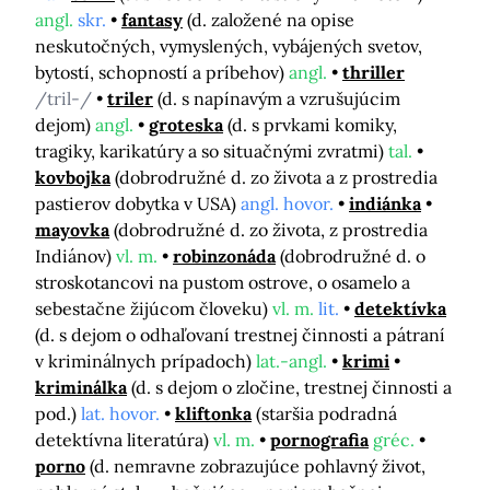
angl.
skr.
fantasy
(d. založené na opise
neskutočných, vymyslených, vybájených svetov,
bytostí, schopností a príbehov)
angl.
thriller
/tril-/
triler
(d. s napínavým a vzrušujúcim
dejom)
angl.
groteska
(d. s prvkami komiky,
tragiky, karikatúry a so situačnými zvratmi)
tal.
kovbojka
(dobrodružné d. zo života a z prostredia
pastierov dobytka v USA)
angl. hovor.
indiánka
mayovka
(dobrodružné d. zo života, z prostredia
Indiánov)
vl. m.
robinzonáda
(dobrodružné d. o
stroskotancovi na pustom ostrove, o osamelo a
sebestačne žijúcom človeku)
vl. m.
lit.
detektívka
(d. s dejom o odhaľovaní trestnej činnosti a pátraní
v kriminálnych prípadoch)
lat.-angl.
krimi
kriminálka
(d. s dejom o zločine, trestnej činnosti a
pod.)
lat. hovor.
kliftonka
(staršia podradná
detektívna literatúra)
vl. m.
pornografia
gréc.
porno
(d. nemravne zobrazujúce pohlavný život,