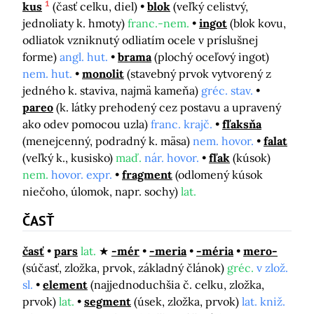
1
kus
(časť celku, diel)
blok
(veľký celistvý,
jednoliaty k. hmoty)
franc.-nem.
ingot
(blok kovu,
odliatok vzniknutý odliatím ocele v príslušnej
forme)
angl. hut.
brama
(plochý oceľový ingot)
nem. hut.
monolit
(stavebný prvok vytvorený z
jedného k. staviva, najmä kameňa)
gréc. stav.
pareo
(k. látky prehodený cez postavu a upravený
ako odev pomocou uzla)
franc. krajč.
fľaksňa
(menejcenný, podradný k. mäsa)
nem. hovor.
falat
(veľký k., kusisko)
maď.
nár. hovor.
fľak
(kúsok)
nem.
hovor. expr.
fragment
(odlomený kúsok
niečoho, úlomok, napr. sochy)
lat.
ČASŤ
časť
pars
lat.
-mér
-meria
-méria
mero-
(súčasť, zložka, prvok, základný článok)
gréc.
v zlož.
sl.
element
(najjednoduchšia č. celku, zložka,
prvok)
lat.
segment
(úsek, zložka, prvok)
lat. kniž.