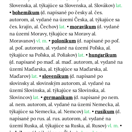
Slovenska, al. týkajúce sa Slovenska, al. Slovákov)
lat.
bohemikum
(d. napísané po česky al. čes.
autorom, al. vydané na území Česka, al. týkajúce sa
čes. krajín, al. Čechov)
lat.
moravikum
(d. vydané
na území Moravy, týkajúce sa Moravy al.
Moravanov)
vl. m.
polonikum
(d. napísané po poľ.
al. poľ. autorom, al. vydané na území Poľska, al.
týkajúce sa Poľska, al. Poliakov)
lat.
hungarikum
(d. napísané po maď. al. maď. autorom, al. vydané na
území Maďarska, al. týkajúce sa Maďarska, al.
Maďarov)
lat.
slovenikum
(d. napísané po
slovinsky al. slovinským autorom, al. vydané na
území Slovinska, al. týkajúce sa Slovinska, al.
Slovincov)
lat.
germanikum
(d. napísané po nem.
al. nem. autorom, al. vydané na území Nemecka, al.
týkajúce sa Nemecka, al. Nemcov)
lat.
rusikum
(d.
napísané po rus. al. rus. autorom, al. vydané na
území Ruska, al. týkajúce sa Ruska, al. Rusov)
vl. m.