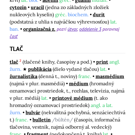
krvi)
lat.
biol.
adenín
gréc.
guanín
indián.
cytozín
uracil
(jedna zo základných zložiek
nukleových kyselín)
gréc.
biochem.
durit
(podstatná z uhlia s najväčšou výhrevnosťou)
lat.
ban.
organizačná z.
pozri
útvar
oddelenie 3
porovnaj
časť
TLAČ
2
tlač
(tlačené knihy, časopisy a pod.)
print
angl.
žurn.
publikácia
(dielo vydané tlačou)
lat.
žurnalistika
(denná t., noviny)
franc.
masmédium
(najmä v plur. masmédiá)
médium
(hromadný
oznamovací prostriedok, t., rozhlas, televízia, najmä
v plur. médiá)
lat.
printové médium
(t. ako
hromadný oznamovací prostriedok)
angl. a lat.
žurn.
bulvár
(nekvalitná pochybná, senzáciechtivá
t.)
franc.
bulletin
/bültén/
(časopis, informačná
tlačovina, vestník, najmä odborný al. vedecký)
franc.
fragment
(nedokončená t. knihy)
lat.