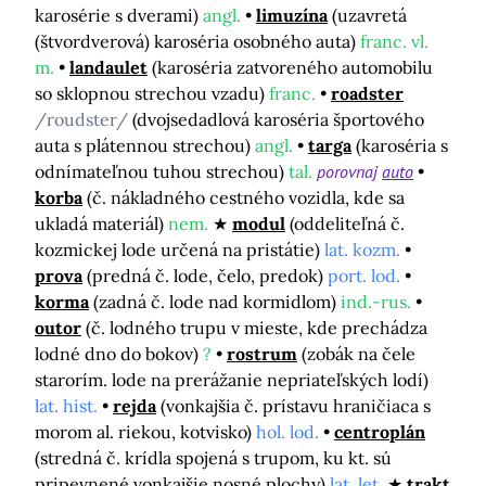
karosérie s dverami)
angl.
limuzína
(uzavretá
(štvordverová) karoséria osobného auta)
franc. vl.
m.
landaulet
(karoséria zatvoreného automobilu
so sklopnou strechou vzadu)
franc.
roadster
/roudster/
(dvojsedadlová karoséria športového
auta s plátennou strechou)
angl.
targa
(karoséria s
odnímateľnou tuhou strechou)
tal.
porovnaj
auto
korba
(č. nákladného cestného vozidla, kde sa
ukladá materiál)
nem.
modul
(oddeliteľná č.
kozmickej lode určená na pristátie)
lat. kozm.
prova
(predná č. lode, čelo, predok)
port. lod.
korma
(zadná č. lode nad kormidlom)
ind.-rus.
outor
(č. lodného trupu v mieste, kde prechádza
lodné dno do bokov)
?
rostrum
(zobák na čele
starorím. lode na prerážanie nepriateľských lodí)
lat. hist.
rejda
(vonkajšia č. prístavu hraničiaca s
morom al. riekou, kotvisko)
hol. lod.
centroplán
(stredná č. krídla spojená s trupom, ku kt. sú
pripevnené vonkajšie nosné plochy)
lat. let.
trakt