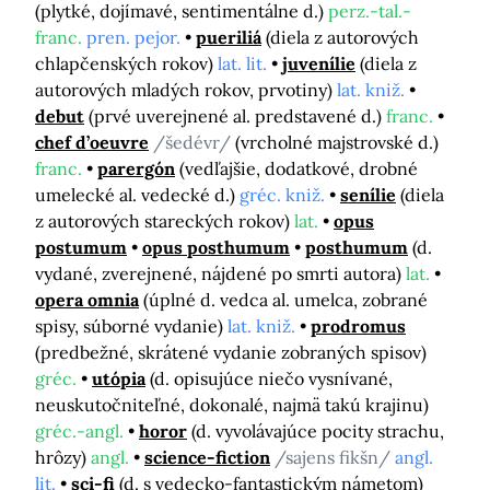
(plytké, dojímavé, sentimentálne d.)
perz.-tal.-
franc.
pren. pejor.
pueriliá
(diela z autorových
chlapčenských rokov)
lat. lit.
juvenílie
(diela z
autorových mladých rokov, prvotiny)
lat. kniž.
debut
(prvé uverejnené al. predstavené d.)
franc.
chef d’oeuvre
/šedévr/
(vrcholné majstrovské d.)
franc.
parergón
(vedľajšie, dodatkové, drobné
umelecké al. vedecké d.)
gréc. kniž.
senílie
(diela
z autorových stareckých rokov)
lat.
opus
postumum
opus posthumum
posthumum
(d.
vydané, zverejnené, nájdené po smrti autora)
lat.
opera omnia
(úplné d. vedca al. umelca, zobrané
spisy, súborné vydanie)
lat. kniž.
prodromus
(predbežné, skrátené vydanie zobraných spisov)
gréc.
utópia
(d. opisujúce niečo vysnívané,
neuskutočniteľné, dokonalé, najmä takú krajinu)
gréc.-angl.
horor
(d. vyvolávajúce pocity strachu,
hrôzy)
angl.
science-fiction
/sajens fikšn/
angl.
lit.
sci-fi
(d. s vedecko-fantastickým námetom)