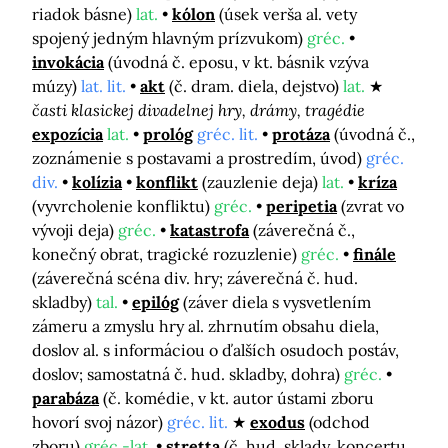
riadok básne)
lat.
kólon
(úsek verša al. vety
spojený jedným hlavným prízvukom)
gréc.
invokácia
(úvodná č. eposu, v kt. básnik vzýva
múzy)
lat. lit.
akt
(č. dram. diela, dejstvo)
lat.
časti klasickej divadelnej hry, drámy, tragédie
expozícia
lat.
prológ
gréc. lit.
protáza
(úvodná č.,
zoznámenie s postavami a prostredím, úvod)
gréc.
div.
kolízia
konflikt
(zauzlenie deja)
lat.
kríza
(vyvrcholenie konfliktu)
gréc.
peripetia
(zvrat vo
vývoji deja)
gréc.
katastrofa
(záverečná č.,
konečný obrat, tragické rozuzlenie)
gréc.
finále
(záverečná scéna div. hry; záverečná č. hud.
skladby)
tal.
epilóg
(záver diela s vysvetlením
zámeru a zmyslu hry al. zhrnutím obsahu diela,
doslov al. s informáciou o ďalších osudoch postáv,
doslov; samostatná č. hud. skladby, dohra)
gréc.
parabáza
(č. komédie, v kt. autor ústami zboru
hovorí svoj názor)
gréc. lit.
exodus
(odchod
zboru)
gréc.-lat.
stretta
(č. hud. sklady, koncertu,