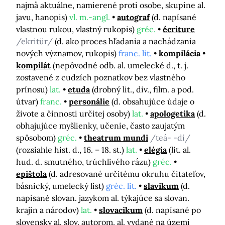
najmä aktuálne, namierené proti osobe, skupine al.
javu, hanopis)
vl. m.-angl.
autograf
(d. napísané
vlastnou rukou, vlastný rukopis)
gréc.
écriture
/ekritür/
(d. ako proces hľadania a nachádzania
nových významov, rukopis)
franc. lit.
kompilácia
kompilát
(nepôvodné odb. al. umelecké d., t. j.
zostavené z cudzích poznatkov bez vlastného
prínosu)
lat.
etuda
(drobný lit., div., film. a pod.
útvar)
franc.
personálie
(d. obsahujúce údaje o
živote a činnosti určitej osoby)
lat.
apologetika
(d.
obhajujúce myšlienky, učenie, často zaujatým
spôsobom)
gréc.
theatrum mundi
/teá- -dí/
(rozsiahle hist. d., 16. – 18. st.)
lat.
elégia
(lit. al.
hud. d. smutného, trúchlivého rázu)
gréc.
epištola
(d. adresované určitému okruhu čitateľov,
básnický, umelecký list)
gréc. lit.
slavikum
(d.
napísané slovan. jazykom al. týkajúce sa slovan.
krajín a národov)
lat.
slovacikum
(d. napísané po
slovensky al. slov. autorom, al. vydané na území