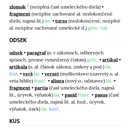
1
zlomok
(neúplná časť umeleckého diela)
fragment
(neúplne zachované al. nedokončené
dielo, najmä lit.)
lat.
torzo
(nedokončené, neúplné
al. neúplne zachované umelecké d.)
gréc.-tal.
ODSEK
odsek
paragraf
(o. v zákonoch, odborných
spisoch, presne vymedzený číslom)
gréc.
artikul
artikula
(o. al. článok zákona, zmluvy a pod.)
lat.
hist.
verš
lat.
verset
(myšlienkovo uzavretý o. al.
veta biblie)
franc.
alinea
(nový o., odstavec)
lat.
fragment
partia
(časť umeleckého diela, najmä
lit., úryvok, výňatok)
lat.
pasáž
franc.
pasus
(časť
umeleckého diela, najmä lit. al. hud., úryvok,
výňatok, úsek)
lat.
kniž.
KUS