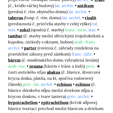
(č., krídlo väčšej budovy)
lat. archit.
antikum
(predná č. rím. obytného domu)
lat. archit.
taberna
(hosp. č. rím. domu)
lat. archit.
rizalit
(predsunutá č. priečelia stavby v celej výške)
tal.
stav.
sokel
(spodná č. stavby)
franc.-nem.
stav.
tambur
(č. stavby medzi sférickými trojuholníkmi a
kupolou, niekedy s oknami, bubon)
arab.-franc.
archit.
parter
(rovinná č. záhrady rozdelená na
pravidelné záhony pred zámkom)
franc. záhr.
hárem
(č. moslimského domu vyhradená ženám)
arab.-tur.
zenana
(hárem v Iráne a Indii)
perz.
časti antického stĺpa
abakus
(č. hlavice, štvorcová
krycia doska, platňa, na kt. spočíva vodorovný
článok)
gréc.-lat.
archit.
echinus
echinos
(č.
hlavice dórskeho stĺpu medzi driekom stĺpa a
krycou doskou, v tvare taniera)
gréc. archit.
hypotrachelion
epitrachélium
(krčok stĺpovej
hlavice tvoriaci prechod medzi hlavicou a driekom