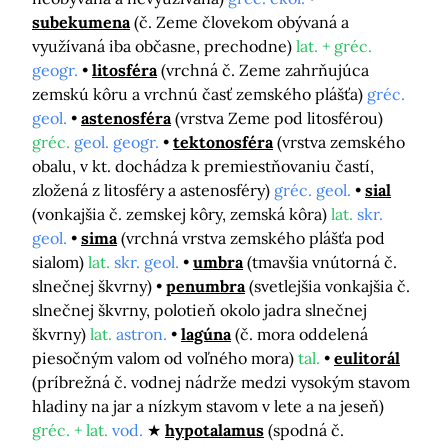
subekumena
(č. Zeme človekom obývaná a
využívaná iba občasne, prechodne)
lat. + gréc.
geogr.
litosféra
(vrchná č. Zeme zahrňujúca
zemskú kôru a vrchnú časť zemského plášťa)
gréc.
geol.
astenosféra
(vrstva Zeme pod litosférou)
gréc.
geol. geogr.
tektonosféra
(vrstva zemského
obalu, v kt. dochádza k premiestňovaniu častí,
zložená z litosféry a astenosféry)
gréc. geol.
sial
(vonkajšia č. zemskej kôry, zemská kôra)
lat.
skr.
geol.
sima
(vrchná vrstva zemského plášťa pod
sialom)
lat.
skr. geol.
umbra
(tmavšia vnútorná č.
slnečnej škvrny)
penumbra
(svetlejšia vonkajšia č.
slnečnej škvrny, polotieň okolo jadra slnečnej
škvrny)
lat.
astron.
lagúna
(č. mora oddelená
piesočným valom od voľného mora)
tal.
eulitorál
(príbrežná č. vodnej nádrže medzi vysokým stavom
hladiny na jar a nízkym stavom v lete a na jeseň)
gréc. + lat.
vod.
hypotalamus
(spodná č.