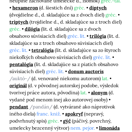
neúplne zachované umelecké d., zlomok)
gréc.-tal.
hexameron
(d. šiestich dní)
gréc.
diptych
(dvojdielne d., d. skladajúce sa z dvoch diel)
gréc.
triptych
(trojdielne d., d. skladajúce sa z troch diel)
gréc.
dilógia
(lit. d. skladajúce sa z dvoch
obsahovo súvisiacich diel)
gréc. lit.
trilógia
(lit. d.
skladajúce sa z troch obsahovo súvisiacich diel)
gréc. lit.
tetralógia
(lit. d. skladajúce sa zo štyroch
niekoľkých obsahovo súvisiacich diel)
gréc. lit.
pentalógia
(lit. d. skladajúce sa z piatich obsahovo
súvisiacich diel)
gréc. lit.
donum auctoris
/auktó-/
(d. venované niekomu autorom)
lat.
originál
(d. v pôvodnej autorskej podobe, výsledok
tvorivej práce autora, pôvodina)
lat.
alonym
(d.
vydané pod menom inej ako autorovej osoby)
pendant
/pandán/
(d. vytvárané ako náprotivok
iného diela)
franc. kniž.
apokryf
(nepravý,
podvrhnutý spis)
gréc.
gýč
(páčivý, povrchný,
umelecky bezcenný výtvor)
nem. pejor.
limonáda