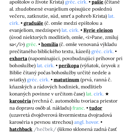
apoštolov o živote Krista)
gréc. cirk.
pašie
(čítané
al. zhudobnené evanjelium opisujúce poslednú
večeru, zatknutie, súd, smrť a pohreb Krista)
lat.
cirk.
graduále
(č. omše medzi epištolou a
evanjeliom, medzispev)
lat. cirk.
Kyrie eleison
(úvod niektorých modlitieb, omše, <i>Pane, zmiluj
sa</i>)
gréc.
homília
(č. omše venovaná výkladu
prečítaného biblického textu, kázeň)
gréc. cirk.
exhorta
(napomínajúci, povzbudzujúci príhovor pri
bohoslužbe)
lat. cirk.
perikopa
(výňatok, úryvok z
Biblie čítaný počas bohoslužby určité nedele a
sviatky)
gréc. cirk.
matutínum
(prvá, ranná č.
kňazských a rádových hodiniek, modlitieb
konaných povinne v určitom čase)
lat.
cirk.
karoséria
(vrchná č. automobilu tvoriaca priestor
na dopravu osôb al. nákladu)
franc.
tudor
(uzavretá dvojdverová štvormiestna dvojradová
karoséria s pevnou strechou)
angl. hovor.
hatchback
/hečbek/
(šikmo sklonená zadná časť