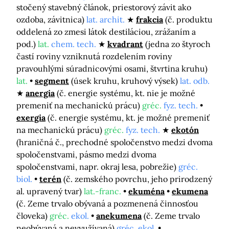
stočený stavebný článok, priestorový závit ako
ozdoba, závitnica)
lat. archit.
frakcia
(č. produktu
oddelená zo zmesi látok destiláciou, zrážaním a
pod.)
lat.
chem. tech.
kvadrant
(jedna zo štyroch
častí roviny vzniknutá rozdelením roviny
pravouhlými súradnicovými osami, štvrtina kruhu)
lat.
segment
(úsek kruhu, kruhový výsek)
lat. odb.
anergia
(č. energie systému, kt. nie je možné
premeniť na mechanickú prácu)
gréc.
fyz. tech.
exergia
(č. energie systému, kt. je možné premeniť
na mechanickú prácu)
gréc.
fyz. tech.
ekotón
(hraničná č., prechodné spoločenstvo medzi dvoma
spoločenstvami, pásmo medzi dvoma
spoločenstvami, napr. okraj lesa, pobrežie)
gréc.
biol.
terén
(č. zemského povrchu, jeho prirodzený
al. upravený tvar)
lat.-franc.
ekuména
ekumena
(č. Zeme trvalo obývaná a pozmenená činnosťou
človeka)
gréc.
ekol.
anekumena
(č. Zeme trvalo
neobývaná a nevyužívaná)
gréc. ekol.