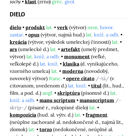
sochy
klast
(zrno)
gréc.
geol.
DIELO
dielo
produkt
lat.
verk
(výtvor)
nem.
hovor.
zastar.
opus
(výtvor, najmä hud.)
lat.
kniž. a odb.
kreácia
(výtvor, výsledok umeleckej činnosti)
lat.
ars
(umelecké d.)
lat.
artefakt
(umelý predmet,
výtvor)
lat.
kniž. a odb.
monument
(veľké,
veľkolepé d.)
lat. kniž.
klasika
(d. vynikajúceho,
vzorného umelca)
lat.
moderna
(novodobý,
novoveký výtvor)
franc.
opere citato
/-tá/
(v
citovanom, uvedenom d.)
lat. kniž.
titul
(lit., hud.,
film. a pod. d.)
angl.
skriptúra
(písomné d.)
lat.
kniž. a odb.
manu scriptum
manuscriptum
/-
skrip-/
(písané r., rukopisné dielo)
lat.
kompozícia
(hud. al. výtv. d.)
lat.
fragment
(neúplne zachované al. nedokončené d., najmä lit.,
zlomok)
lat.
torzo
(nedokončené, neúplné al.