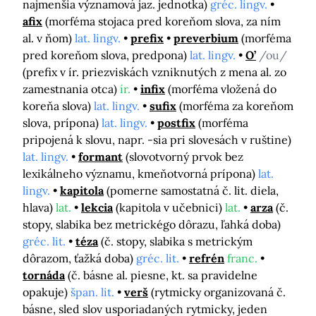
najmenšia významová jaz. jednotka)
gréc. lingv.
afix
(morféma stojaca pred koreňom slova, za ním
al. v ňom)
lat. lingv.
prefix
preverbium
(morféma
pred koreňom slova, predpona)
lat. lingv.
O’
/ou/
(prefix v ír. priezviskách vzniknutých z mena al. zo
zamestnania otca)
ír.
infix
(morféma vložená do
koreňa slova)
lat. lingv.
sufix
(morféma za koreňom
slova, prípona)
lat. lingv.
postfix
(morféma
pripojená k slovu, napr. -sia pri slovesách v ruštine)
lat. lingv.
formant
(slovotvorný prvok bez
lexikálneho významu, kmeňotvorná prípona)
lat.
lingv.
kapitola
(pomerne samostatná č. lit. diela,
hlava)
lat.
lekcia
(kapitola v učebnici)
lat.
arza
(č.
stopy, slabika bez metrickégo dôrazu, ľahká doba)
gréc. lit.
téza
(č. stopy, slabika s metrickým
dôrazom, ťažká doba)
gréc. lit.
refrén
franc.
tornáda
(č. básne al. piesne, kt. sa pravidelne
opakuje)
špan. lit.
verš
(rytmicky organizovaná č.
básne, sled slov usporiadaných rytmicky, jeden