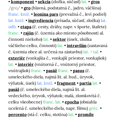
komponent
sekcia
(zložka, súčasť)
lat.
gros
/gro/
gro
(hlavná, podstatná č., jadro, väčšina)
franc. kniž.
leonina pars
(prevažná č., leví podiel)
lat. kniž.
ingrediencia
(prísada, súčasť, zložka)
lat.
odb.
etapa
(č. cesty, dráhy, napr. v športe, štafete)
franc.
rajón
(č. územia ako miesto pôsobnosti al.
činnosti niekoho)
lat.
sektor
(úsek, zložka
väčšieho celku, činnosti)
lat.
intravilán
(zastavaná
č. územia obce al. určená na zástavbu)
lat. + tal.
exteriér
(vonkajšia č., vonkajší priestor, vonkajšok)
lat.
interiér
(vnútorná č., vnútorný priestor,
vnútrajšok)
franc.
pasáž
franc.
pasus
(č.
umeleckého diela, najmä lit. al. hud., úryvok,
výňatok, úsek)
lat. kniž.
fragment
partia
lat.
pasáž
(č. umeleckého diela, najmä lit. al.
vedeckého, úryvok, výňatok; malá, zlomkovitá č.
celku všeobecne)
franc. lat.
epocha
(obsiahla
ucelená č. umeleckého diela, napr. filmu)
gréc.
percento
(stá č. celku, stotina)
lat.
promile