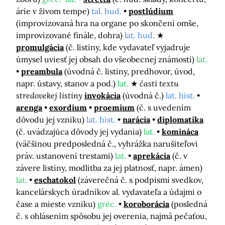
árie v živom tempe)
tal. hud.
postlúdium
(improvizovaná hra na organe po skončení omše,
improvizované finále, dohra)
lat. hud.
promulgácia
(č. listiny, kde vydavateľ vyjadruje
úmysel uviesť jej obsah do všeobecnej známosti)
lat.
preambula
(úvodná č. listiny, predhovor, úvod,
napr. ústavy, stanov a pod.)
lat.
časti textu
stredovekej listiny
invokácia
(úvodná č.)
lat. hist.
arenga
exordium
proemium
(č. s uvedením
dôvodu jej vzniku)
lat. hist.
narácia
diplomatika
(č. uvádzajúca dôvody jej vydania)
lat.
komináca
(väčšinou predposledná č., vyhrážka narušiteľovi
práv. ustanovení trestami)
lat.
aprekácia
(č. v
závere listiny, modlitba za jej platnosť, napr. ámen)
lat.
eschatokol
(záverečná č. s podpismi svedkov,
kancelárskych úradníkov al. vydavateľa a údajmi o
čase a mieste vzniku)
gréc.
koroborácia
(posledná
č. s ohlásením spôsobu jej overenia, najmä pečaťou,