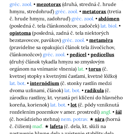
gréc. zool.
mezotorax
(druhá, stredná č. hrude
hmyzu, stredohruď)
gréc. zool.
metatorax
(tretia
č. hrude hmyzu, zadohruď)
gréc. zool.
abdómen
(posledná č. tela článkonožcov, zadoček)
lat. biol.
opistoma
(posledná, zadná č. tela niektorých
bezstavovcov, pavúkov)
gréc. zool.
metaméra
(pravidelne sa opakujúci článok tela živočíchov,
článkonožcov)
gréc. zool.
pedicel
pedicellus
(druhý článok tykadla hmyzu so zmyslovým
orgánom na vnímanie vlnenia)
lat.
torus
(č.
kvetnej stopky s kvetnými časťami, kvetné lôžko)
lat. bot.
internódium
(č. stonky rastlín medzi
dvoma uzlinami, článok)
lat. bot.
radikula
(č.
zárodku rastliny, kt. vyrastá pri klíčení do hlavného
koreňa, korienok)
lat. bot.
lot
(č. pôdy vzniknutá
rozdelením pozemkov v amer. prostredí)
angl.
šál
(č. hovädzieho stehna)
nem. potrav.
sára
(horná
č. čižiem)
maď.
lafeta
(č. dela, kt. slúži na
nastavenie hlavne dela a zaistenie stability dela,