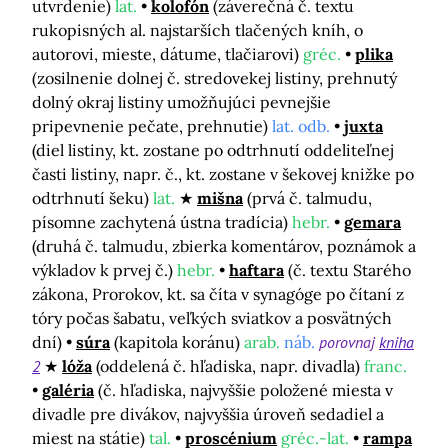
utvrdenie)
lat.
kolofón
(záverečná č. textu
rukopisných al. najstarších tlačených kníh, o
autorovi, mieste, dátume, tlačiarovi)
gréc.
plika
(zosilnenie dolnej č. stredovekej listiny, prehnutý
dolný okraj listiny umožňujúci pevnejšie
pripevnenie pečate, prehnutie)
lat. odb.
juxta
(diel listiny, kt. zostane po odtrhnutí oddeliteľnej
časti listiny, napr. č., kt. zostane v šekovej knižke po
odtrhnutí šeku)
lat.
mišna
(prvá č. talmudu,
písomne zachytená ústna tradícia)
hebr.
gemara
(druhá č. talmudu, zbierka komentárov, poznámok a
výkladov k prvej č.)
hebr.
haftara
(č. textu Starého
zákona, Prorokov, kt. sa číta v synagóge po čítaní z
tóry počas šabatu, veľkých sviatkov a posvätných
dní)
súra
(kapitola koránu)
arab.
náb.
porovnaj
kniha
2
lóža
(oddelená č. hľadiska, napr. divadla)
franc.
galéria
(č. hľadiska, najvyššie položené miesta v
divadle pre divákov, najvyššia úroveň sedadiel a
miest na státie)
tal.
proscénium
gréc.-lat.
rampa