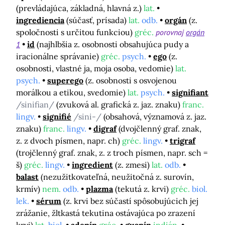
(prevládajúca, základná, hlavná z.)
lat.
ingrediencia
(súčasť, prísada)
lat.
odb.
orgán
(z.
spoločnosti s určitou funkciou)
gréc.
porovnaj
orgán
1
id
(najhlbšia z. osobnosti obsahujúca pudy a
iracionálne správanie)
gréc.
psych.
ego
(z.
osobnosti, vlastné ja, moja osoba, vedomie)
lat.
psych.
superego
(z. osobnosti s osvojenou
morálkou a etikou, svedomie)
lat.
psych.
signifiant
/sinifian/
(zvuková al. grafická z. jaz. znaku)
franc.
lingv.
signifié
/sini-/
(obsahová, významová z. jaz.
znaku)
franc.
lingv.
digraf
(dvojčlenný graf. znak,
z. z dvoch písmen, napr. ch)
gréc.
lingv.
trigraf
(trojčlenný graf. znak, z. z troch písmen, napr. sch =
š)
gréc.
lingv.
ingredient
(z. zmesi)
lat.
odb.
balast
(nezužitkovateľná, neužitočná z. surovín,
krmív)
nem.
odb.
plazma
(tekutá z. krvi)
gréc.
biol.
lek.
sérum
(z. krvi bez súčastí spôsobujúcich jej
zrážanie, žltkastá tekutina ostávajúca po zrazení