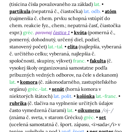
(tisícina čísla považovaného za základ)
lat.
partikula
(nepatrná č., čiastočka)
lat. odb.
atóm
(najmenšia č. chem. prvku schopná vstúpiť do
chem. reakcie fyz., chem.; nepatrná časť, čiastočka
expr.)
gréc.
porovnaj
častica 1
kvóta
(pomerná č.,
pomerný, dohodnutý, určený diel, podiel,
stanovený počet)
lat.-tal.
elita
(najlepšia, vyberaná
č. určitého celku; vyberaná, najlepšia č.
spoločnosti, skupiny, výkvet)
franc.
fakulta
(č.
vysokej školy organizovaná samostatne podľa
príbuzných vedných odborov, na čele s dekanom)
lat.
komora
(č. zákonodarného, zastupiteľského
orgánu)
gréc.-lat.
senát
(horná komora v
niektorých štátoch)
lat. polit.
kolónka
lat.-franc.
rubrika
(č. tlačiva na vyplnenie určitých údajov
často vymedzená čiarami)
lat.
oikumena
/oj-/
(známa č. sveta, v starom Grécku)
gréc.
set
(ucelená samostatná č. šport. zápasu, <i>sada</i> v
tenise, volejbale a pod.)
angl. šport.
per partes
(po