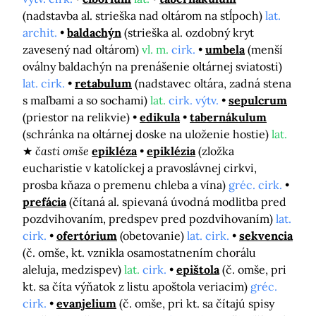
(nadstavba al. strieška nad oltárom na stĺpoch)
lat.
archit.
baldachýn
(strieška al. ozdobný kryt
zavesený nad oltárom)
vl. m.
cirk.
umbela
(menší
oválny baldachýn na prenášenie oltárnej sviatosti)
lat. cirk.
retabulum
(nadstavec oltára, zadná stena
s maľbami a so sochami)
lat.
cirk. výtv.
sepulcrum
(priestor na relikvie)
edikula
tabernákulum
(schránka na oltárnej doske na uloženie hostie)
lat.
časti omše
epikléza
epiklézia
(zložka
eucharistie v katolíckej a pravoslávnej cirkvi,
prosba kňaza o premenu chleba a vína)
gréc. cirk.
prefácia
(čítaná al. spievaná úvodná modlitba pred
pozdvihovaním, predspev pred pozdvihovaním)
lat.
cirk.
ofertórium
(obetovanie)
lat. cirk.
sekvencia
(č. omše, kt. vznikla osamostatnením chorálu
aleluja, medzispev)
lat.
cirk.
epištola
(č. omše, pri
kt. sa číta výňatok z listu apoštola veriacim)
gréc.
cirk.
evanjelium
(č. omše, pri kt. sa čítajú spisy