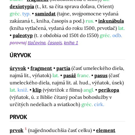
dexiotypia
(t., kt. sa číta sprava doľava, Orient)
gréc.
typ.
samizdat
(tajne, svojpomocne vydaná
zakázaná t., kniha, časopis a pod.)
rus.
inkunábula
(kniha vytlačená, vydaná do roku 1500, prvotlač)
lat.
paleotyp
(t. z obdobia od 1501 do 1550)
gréc.
odb.
porovnaj
tlačovina
časopis
kniha 1
ÚRYVOK
úryvok
fragment
partia
(časť umeleckého diela,
najmä lit., výňatok)
lat.
pasáž
franc.
pasus
(časť
umeleckého diela, najmä lit. al. hud., výňatok, úsek)
lat.
kniž.
klip
(výstrižok z filmu)
angl.
perikopa
(výňatok, ú. z Biblie čítaný počas bohoslužby v
určitých nedeliach a sviatkoch)
gréc.
cirk.
PRVOK
1
prvok
(najjednoduchšia časť celku)
element