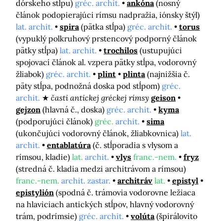
dórskeho stĺpu)
gréc. archit.
ankóna
(nosný
článok podopierajúci rímsu nadpražia, iónsky štýl)
lat. archit.
spira
(pätka stĺpa)
gréc. archit.
torus
(vypuklý polkruhový prstencový podporný článok
pätky stĺpa)
lat. archit.
trochilos
(ustupujúci
spojovací článok al. vzpera pätky stĺpa, vodorovný
žliabok)
gréc. archit.
plint
plinta
(najnižšia č.
päty stĺpa, podnožná doska pod stĺpom)
gréc.
archit.
časti antickej gréckej rímsy
geison
gejzon
(hlavná č., doska)
gréc. archit.
kyma
(podporujúci článok)
gréc.
archit.
sima
(ukončujúci vodorovný článok, žliabkovnica)
lat.
archit.
entablatúra
(č. stĺporadia s vlysom a
rímsou, kladie)
lat.
archit.
vlys
franc.-nem.
fryz
(stredná č. kladia medzi architrávom a rímsou)
franc.-nem.
archit. zastar.
architráv
lat.
epistyl
epistylión
(spodná č. trámovia vodorovne ležiaca
na hlaviciach antických stĺpov, hlavný vodorovný
trám, podrímsie)
gréc. archit.
volúta
(špirálovito