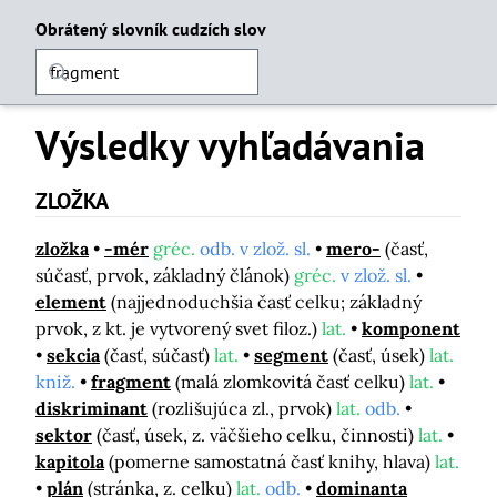
Obrátený slovník cudzích slov
Výsledky vyhľadávania
ZLOŽKA
zložka
-mér
gréc.
odb. v zlož. sl.
mero-
(časť,
súčasť, prvok, základný článok)
gréc.
v zlož. sl.
element
(najjednoduchšia časť celku; základný
prvok, z kt. je vytvorený svet filoz.)
lat.
komponent
sekcia
(časť, súčasť)
lat.
segment
(časť, úsek)
lat.
kniž.
fragment
(malá zlomkovitá časť celku)
lat.
diskriminant
(rozlišujúca zl., prvok)
lat.
odb.
sektor
(časť, úsek, z. väčšieho celku, činnosti)
lat.
kapitola
(pomerne samostatná časť knihy, hlava)
lat.
plán
(stránka, z. celku)
lat.
odb.
dominanta