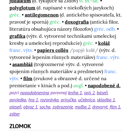
judaikum
(d. týkajúce sa Židov)
vl. m.-lat.
polyglotum
(d. napísané v niekoľkých jazykoch)
gréc.
antilegomenon
(d. antického spisovateľa, kt.
pravosť je sporná)
gréc.
doxografia
(antická filoz.
literatúra obsahujúca názory filozofov)
gréc. odb.
grafika
(výtv. d. vytvorené technikami umeleckej
kresby a umeleckej reprodukcie)
gréc.
koláž
franc. výtv.
papiers collés
/papjé kolé/
(výtv. d.
vytvorené lepením rôznych materiálov)
franc. výtv.
asambláž
(trojrozmerné výtv. d. vytvorené
spojením rôznych materiálov a predmetov)
franc.
výtv.
film
(zvukové a obrazové d. určené na
premietanie v kinách a pod.)
angl.
napodobené d.
pozri
napodobnenina
porovnaj
kniha 1
spis 2
báseň
poviedka
hra 1
rozprávka
príručka
učebnica
skladba 1
pieseň
obraz 1
socha
zobrazenie
maľba 2
drevoryt
film 1
záber
ZLOMOK