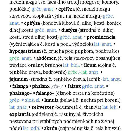
medzimozgu tvoriaca dno tretej mozgovej komory,
podlôžko)
gréc. anat.
epifýza
(č. medzimozgu
stavovcov, stopkatá výdutina medzimozgu)
gréc.
anat.
epifýza
(koncová kĺbová č. dlhej kosti, koniec
dlhej kosti)
gréc. anat.
diafýza
(stredná č. dlhej
kosti, stred dlhej kosti)
gréc. anat.
prominencia
(vyčnievajúca č. kosti a pod., výčnelok)
lat. anat.
hypogastrium
(č. brucha pod pupkom, podbrušie)
gréc.
anat.
abdómen
(č. tela stavovcov obsahujúca
tráviace orgány, brucho)
lat. biol.
ileum
(dolná č.
tenkého čreva, bedrovník)
gréc.-lat.
anat.
jejunum
(stredná č. tenkého čreva, lačník)
lat. anat.
falanga
phalanx
/fa-/
falanx
gréc. anat.
phalango-
falango-
(článok prsta na končatine)
gréc. v zlož. sl.
lunula
(belavá č. nechta pri koreni)
lat. anat.
sekvester
(odumretá č. tkaniva)
lat. lek.
explantát
(oddelená č. rastliny al. živočícha
pestovaná pri stabilných podmienkach na živnej
pôde)
lat. odb.
akrón
(najprednejšia č. tela hmyzu)