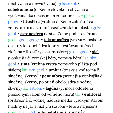
neobývaná a nevyužívaná)
gréc. ekol.
subekumena
(č. Zeme človekom obývaná a
využívaná iba občasne, prechodne)
lat. + gréc.
geogr.
litosféra
(vrchná č. Zeme zahrňujúca
zemskú kôru a vrchnú časť zemského plášťa)
gréc.
geol.
astenosféra
(vrstva Zeme pod litosférou)
gréc.
geol. geogr.
tektonosféra
(vrstva zemského
obalu, v kt. dochádza k premiestňovaniu častí,
zložená z litosféry a astenosféry)
gréc. geol.
sial
(vonkajšia č. zemskej kôry, zemská kôra)
lat.
skr.
geol.
sima
(vrchná vrstva zemského plášťa pod
sialom)
lat.
skr. geol.
umbra
(tmavšia vnútorná č.
slnečnej škvrny)
penumbra
(svetlejšia vonkajšia č.
slnečnej škvrny, polotieň okolo jadra slnečnej
škvrny)
lat.
astron.
lagúna
(č. mora oddelená
piesočným valom od voľného mora)
tal.
eulitorál
(príbrežná č. vodnej nádrže medzi vysokým stavom
hladiny na jar a nízkym stavom v lete a na jeseň)
gréc. + lat.
vod.
hypotalamus
(spodná č.