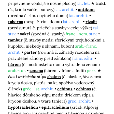
pripevnené vonkajšie nosné plochy)
lat. let.
trakt
(č., krídlo väčšej budovy)
lat. archit.
antikum
(predná č. rím. obytného domu)
lat. archit.
taberna
(hosp. č. rím. domu)
lat. archit.
rizalit
(predsunutá č. priečelia stavby v celej výške)
tal.
stav.
sokel
(spodná č. stavby)
franc.-nem.
stav.
tambur
(č. stavby medzi sférickými trojuholníkmi a
kupolou, niekedy s oknami, bubon)
arab.-franc.
archit.
parter
(rovinná č. záhrady rozdelená na
pravidelné záhony pred zámkom)
franc. záhr.
hárem
(č. moslimského domu vyhradená ženám)
arab.-tur.
zenana
(hárem v Iráne a Indii)
perz.
časti antického stĺpa
abakus
(č. hlavice, štvorcová
krycia doska, platňa, na kt. spočíva vodorovný
článok)
gréc.-lat.
archit.
echinus
echinos
(č.
hlavice dórskeho stĺpu medzi driekom stĺpa a
krycou doskou, v tvare taniera)
gréc. archit.
hypotrachelion
epitrachélium
(krčok stĺpovej
hlavice tvoriaci prechod medzi hlavicou a driekom