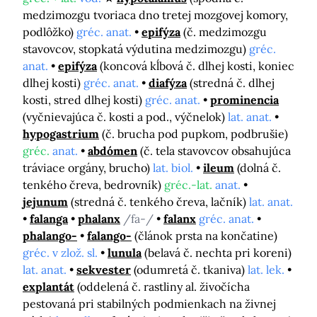
medzimozgu tvoriaca dno tretej mozgovej komory,
podlôžko)
gréc. anat.
epifýza
(č. medzimozgu
stavovcov, stopkatá výdutina medzimozgu)
gréc.
anat.
epifýza
(koncová kĺbová č. dlhej kosti, koniec
dlhej kosti)
gréc. anat.
diafýza
(stredná č. dlhej
kosti, stred dlhej kosti)
gréc. anat.
prominencia
(vyčnievajúca č. kosti a pod., výčnelok)
lat. anat.
hypogastrium
(č. brucha pod pupkom, podbrušie)
gréc.
anat.
abdómen
(č. tela stavovcov obsahujúca
tráviace orgány, brucho)
lat. biol.
ileum
(dolná č.
tenkého čreva, bedrovník)
gréc.-lat.
anat.
jejunum
(stredná č. tenkého čreva, lačník)
lat. anat.
falanga
phalanx
/fa-/
falanx
gréc. anat.
phalango-
falango-
(článok prsta na končatine)
gréc. v zlož. sl.
lunula
(belavá č. nechta pri koreni)
lat. anat.
sekvester
(odumretá č. tkaniva)
lat. lek.
explantát
(oddelená č. rastliny al. živočícha
pestovaná pri stabilných podmienkach na živnej