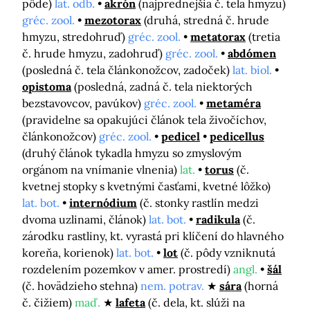
pôde)
lat. odb.
akrón
(najprednejšia č. tela hmyzu)
gréc. zool.
mezotorax
(druhá, stredná č. hrude
hmyzu, stredohruď)
gréc. zool.
metatorax
(tretia
č. hrude hmyzu, zadohruď)
gréc. zool.
abdómen
(posledná č. tela článkonožcov, zadoček)
lat. biol.
opistoma
(posledná, zadná č. tela niektorých
bezstavovcov, pavúkov)
gréc. zool.
metaméra
(pravidelne sa opakujúci článok tela živočíchov,
článkonožcov)
gréc. zool.
pedicel
pedicellus
(druhý článok tykadla hmyzu so zmyslovým
orgánom na vnímanie vlnenia)
lat.
torus
(č.
kvetnej stopky s kvetnými časťami, kvetné lôžko)
lat. bot.
internódium
(č. stonky rastlín medzi
dvoma uzlinami, článok)
lat. bot.
radikula
(č.
zárodku rastliny, kt. vyrastá pri klíčení do hlavného
koreňa, korienok)
lat. bot.
lot
(č. pôdy vzniknutá
rozdelením pozemkov v amer. prostredí)
angl.
šál
(č. hovädzieho stehna)
nem. potrav.
sára
(horná
č. čižiem)
maď.
lafeta
(č. dela, kt. slúži na