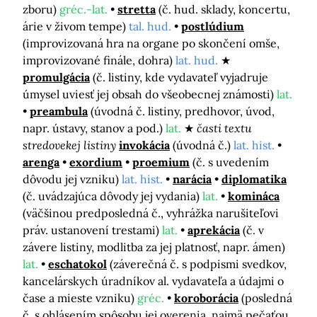
zboru)
gréc.-lat.
stretta
(č. hud. sklady, koncertu,
árie v živom tempe)
tal. hud.
postlúdium
(improvizovaná hra na organe po skončení omše,
improvizované finále, dohra)
lat. hud.
promulgácia
(č. listiny, kde vydavateľ vyjadruje
úmysel uviesť jej obsah do všeobecnej známosti)
lat.
preambula
(úvodná č. listiny, predhovor, úvod,
napr. ústavy, stanov a pod.)
lat.
časti textu
stredovekej listiny
invokácia
(úvodná č.)
lat. hist.
arenga
exordium
proemium
(č. s uvedením
dôvodu jej vzniku)
lat. hist.
narácia
diplomatika
(č. uvádzajúca dôvody jej vydania)
lat.
komináca
(väčšinou predposledná č., vyhrážka narušiteľovi
práv. ustanovení trestami)
lat.
aprekácia
(č. v
závere listiny, modlitba za jej platnosť, napr. ámen)
lat.
eschatokol
(záverečná č. s podpismi svedkov,
kancelárskych úradníkov al. vydavateľa a údajmi o
čase a mieste vzniku)
gréc.
koroborácia
(posledná
č. s ohlásením spôsobu jej overenia, najmä pečaťou,