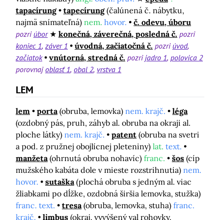
tapacírung
tapecírung
(čalúnená č. nábytku,
najmä snímateľná)
nem.
hovor.
č. odevu, úboru
pozri
úbor
konečná, záverečná, posledná č.
pozri
koniec 1
záver 1
úvodná, začiatočná č.
pozri
úvod
začiatok
vnútorná, stredná č.
pozri
jadro 1
polovica 2
porovnaj
oblasť 1
obal 2
vrstva 1
LEM
lem
porta
(obruba, lemovka)
nem. krajč.
léga
(ozdobný pás, pruh, záhyb al. obruba na okraji al.
ploche látky)
nem. krajč.
patent
(obruba na svetri
a pod. z pružnej obojlícnej pleteniny)
lat.
text.
manžeta
(ohrnutá obruba nohavíc)
franc.
šos
(cíp
mužského kabáta dole v mieste rozstrihnutia)
nem.
hovor.
sutaška
(plochá obruba s jedným al. viac
žliabkami po dĺžke, ozdobná širšia lemovka, stužka)
franc. text.
tresa
(obruba, lemovka, stuha)
franc.
krajč.
limbus
(okraj, vyvýšený val rohovky,