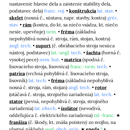
nastavenie hlavne dela a zaistenie stability dela,
podstavec dela)
franc. voj.
konštrukcia
lat. stav.
skelet
(nosná č., sústava, napr. stavby, kostra)
gréc.
stav.
rám
(kostra, do kt. sa niečo vsádza, kt. niečo
nesie, upevňuje)
nem.
fréma
(základná
nepohyblivá nosná č. stroja, rám, stojan, kostra)
angl. tech.
suport
(č. obrábacieho stroja nesúca
nástroj, podstavec)
lat.-angl.
tech.
šachta
(horná č.
vysokej pece)
nem. hut.
matrica
(spodná č.
lisovacieho stroja, lisovnica)
franc.-nem.
tech.
patrica
(vrchná pohyblivá č. lisovacieho stroja,
lisovník)
lat. tech.
fréma
(základná nepohyblivá
nosná č. stroja, rám, stojan)
angl. tech.
rotor
(otáčavá č. stroja, strojného zariadenia)
lat. tech.
stator
(pevná, nepohyblivá č. stroja, strojného
zariadenia)
lat. eltech.
izolátor
(nevodivá,
oddeľujúca č. elektrického zariadenia)
tal.-franc.
franšíza
(č. škody, kt. znáša poistený zo svojho, na
vlastné náklady)
angl.
obch. práv.
epeda
?