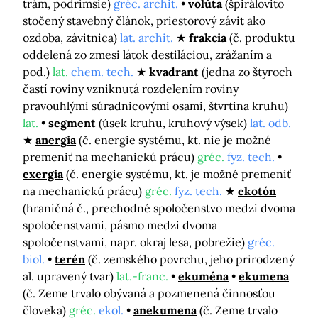
trám, podrímsie)
gréc. archit.
volúta
(špirálovito
stočený stavebný článok, priestorový závit ako
ozdoba, závitnica)
lat. archit.
frakcia
(č. produktu
oddelená zo zmesi látok destiláciou, zrážaním a
pod.)
lat.
chem. tech.
kvadrant
(jedna zo štyroch
častí roviny vzniknutá rozdelením roviny
pravouhlými súradnicovými osami, štvrtina kruhu)
lat.
segment
(úsek kruhu, kruhový výsek)
lat. odb.
anergia
(č. energie systému, kt. nie je možné
premeniť na mechanickú prácu)
gréc.
fyz. tech.
exergia
(č. energie systému, kt. je možné premeniť
na mechanickú prácu)
gréc.
fyz. tech.
ekotón
(hraničná č., prechodné spoločenstvo medzi dvoma
spoločenstvami, pásmo medzi dvoma
spoločenstvami, napr. okraj lesa, pobrežie)
gréc.
biol.
terén
(č. zemského povrchu, jeho prirodzený
al. upravený tvar)
lat.-franc.
ekuména
ekumena
(č. Zeme trvalo obývaná a pozmenená činnosťou
človeka)
gréc.
ekol.
anekumena
(č. Zeme trvalo