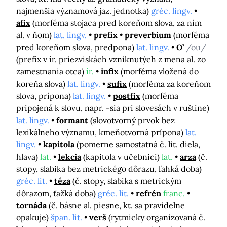
najmenšia významová jaz. jednotka)
gréc. lingv.
afix
(morféma stojaca pred koreňom slova, za ním
al. v ňom)
lat. lingv.
prefix
preverbium
(morféma
pred koreňom slova, predpona)
lat. lingv.
O’
/ou/
(prefix v ír. priezviskách vzniknutých z mena al. zo
zamestnania otca)
ír.
infix
(morféma vložená do
koreňa slova)
lat. lingv.
sufix
(morféma za koreňom
slova, prípona)
lat. lingv.
postfix
(morféma
pripojená k slovu, napr. -sia pri slovesách v ruštine)
lat. lingv.
formant
(slovotvorný prvok bez
lexikálneho významu, kmeňotvorná prípona)
lat.
lingv.
kapitola
(pomerne samostatná č. lit. diela,
hlava)
lat.
lekcia
(kapitola v učebnici)
lat.
arza
(č.
stopy, slabika bez metrickégo dôrazu, ľahká doba)
gréc. lit.
téza
(č. stopy, slabika s metrickým
dôrazom, ťažká doba)
gréc. lit.
refrén
franc.
tornáda
(č. básne al. piesne, kt. sa pravidelne
opakuje)
špan. lit.
verš
(rytmicky organizovaná č.