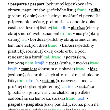
pasparta
paspart
(ochranný lepenkový rám
obrazu, napr. kresby, grafického listu)
franc.
plika
(prehnutý dolný okraj listiny umožňujúci pevnejšie
pripevnenie pečate, prehnutie, zosilnenie dolnej
časti stredovekej listiny)
lat.
odb.
pleréza
(čierny
okraj smútočných oznámení)
franc.
margo
(okraj
strany)
lat.
bordúra
(ozdobný okraj, orámovanie,
lem umeleckých diel)
franc.
kartuša
(ozdobný
plastický, rozvinutý okraj okolo erbu a pod,
renesancia a barok)
tal.-franc.
porta
(lem,
lemovka)
nem.
krajč.
tresa
(stuha, lemovka)
franc.
krajč.
manžeta
(ohrnutá o. nohavíc)
franc.
léga
(ozdobný pás, pruh, záhyb al. o. na okraji al. ploche
látky)
nem.
krajč.
patent
(o. na svetri a pod. z
pružnej obojlícnej pleteniny)
lat.
text.
sutaška
(plochá o. s jedným al. viac žliabkami po dĺžke,
ozdobná širšia lemovka, stužka)
franc.
text.
paspula
paspulka
(úzky pás látky, stuha, pruh na
obrubovanie, zdobenie)
franc.
šatón
(o. na