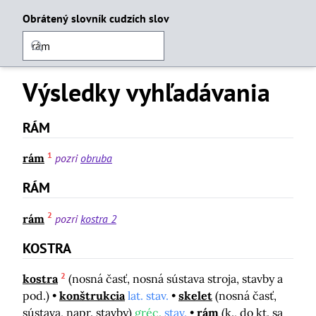
Obrátený slovník cudzích slov
Výsledky vyhľadávania
RÁM
1
rám
pozri
obruba
RÁM
2
rám
pozri
kostra 2
KOSTRA
2
kostra
(nosná časť, nosná sústava stroja, stavby a
pod.)
konštrukcia
lat. stav.
skelet
(nosná časť,
sústava, napr. stavby)
gréc.
stav.
rám
(k., do kt. sa