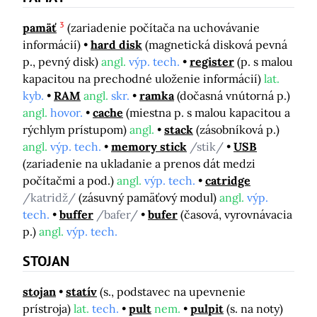
3
pamäť
(zariadenie počítača na uchovávanie
informácií)
hard disk
(magnetická disková pevná
p., pevný disk)
angl.
výp. tech.
register
(p. s malou
kapacitou na prechodné uloženie informácií)
lat.
kyb.
RAM
angl.
skr.
ramka
(dočasná vnútorná p.)
angl.
hovor.
cache
(miestna p. s malou kapacitou a
rýchlym prístupom)
angl.
stack
(zásobníková p.)
angl.
výp. tech.
memory stick
/stik/
USB
(zariadenie na ukladanie a prenos dát medzi
počítačmi a pod.)
angl.
výp. tech.
catridge
/katridž/
(zásuvný pamäťový modul)
angl.
výp.
tech.
buffer
/bafer/
bufer
(časová, vyrovnávacia
p.)
angl.
výp. tech.
STOJAN
stojan
statív
(s., podstavec na upevnenie
prístroja)
lat.
tech.
pult
nem.
pulpit
(s. na noty)