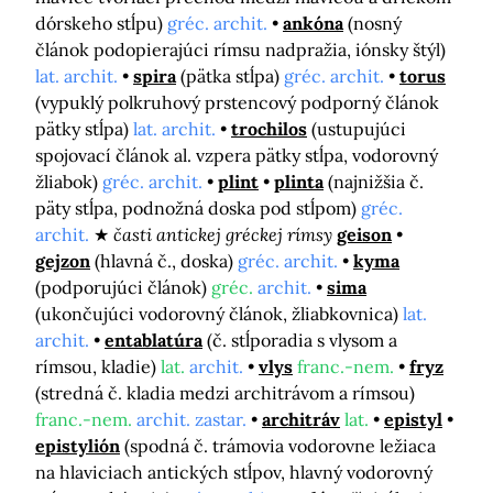
dórskeho stĺpu)
gréc. archit.
ankóna
(nosný
článok podopierajúci rímsu nadpražia, iónsky štýl)
lat. archit.
spira
(pätka stĺpa)
gréc. archit.
torus
(vypuklý polkruhový prstencový podporný článok
pätky stĺpa)
lat. archit.
trochilos
(ustupujúci
spojovací článok al. vzpera pätky stĺpa, vodorovný
žliabok)
gréc. archit.
plint
plinta
(najnižšia č.
päty stĺpa, podnožná doska pod stĺpom)
gréc.
archit.
časti antickej gréckej rímsy
geison
gejzon
(hlavná č., doska)
gréc. archit.
kyma
(podporujúci článok)
gréc.
archit.
sima
(ukončujúci vodorovný článok, žliabkovnica)
lat.
archit.
entablatúra
(č. stĺporadia s vlysom a
rímsou, kladie)
lat.
archit.
vlys
franc.-nem.
fryz
(stredná č. kladia medzi architrávom a rímsou)
franc.-nem.
archit. zastar.
architráv
lat.
epistyl
epistylión
(spodná č. trámovia vodorovne ležiaca
na hlaviciach antických stĺpov, hlavný vodorovný