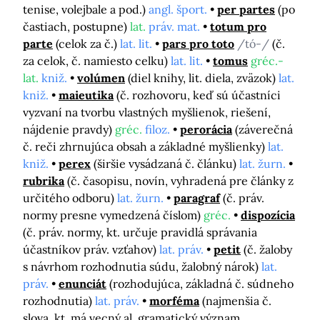
tenise, volejbale a pod.)
angl. šport.
per partes
(po
častiach, postupne)
lat.
práv. mat.
totum pro
parte
(celok za č.)
lat. lit.
pars pro toto
/tó-/
(č.
za celok, č. namiesto celku)
lat. lit.
tomus
gréc.-
lat.
kniž.
volúmen
(diel knihy, lit. diela, zväzok)
lat.
kniž.
maieutika
(č. rozhovoru, keď sú účastníci
vyzvaní na tvorbu vlastných myšlienok, riešení,
nájdenie pravdy)
gréc.
filoz.
perorácia
(záverečná
č. reči zhrnujúca obsah a základné myšlienky)
lat.
kniž.
perex
(širšie vysádzaná č. článku)
lat. žurn.
rubrika
(č. časopisu, novín, vyhradená pre články z
určitého odboru)
lat. žurn.
paragraf
(č. práv.
normy presne vymedzená číslom)
gréc.
dispozícia
(č. práv. normy, kt. určuje pravidlá správania
účastníkov práv. vzťahov)
lat. práv.
petit
(č. žaloby
s návrhom rozhodnutia súdu, žalobný nárok)
lat.
práv.
enunciát
(rozhodujúca, základná č. súdneho
rozhodnutia)
lat. práv.
morféma
(najmenšia č.
slova, kt. má vecný al. gramatický význam,