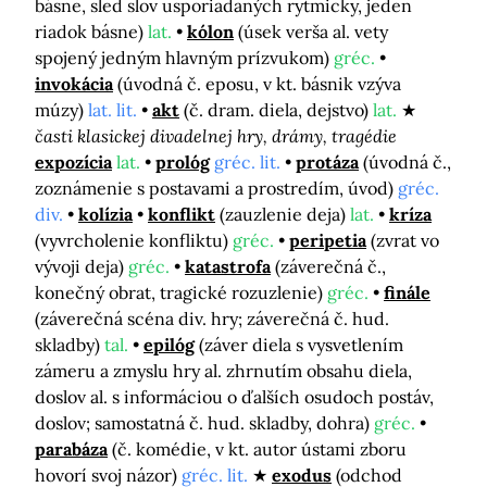
básne, sled slov usporiadaných rytmicky, jeden
riadok básne)
lat.
kólon
(úsek verša al. vety
spojený jedným hlavným prízvukom)
gréc.
invokácia
(úvodná č. eposu, v kt. básnik vzýva
múzy)
lat. lit.
akt
(č. dram. diela, dejstvo)
lat.
časti klasickej divadelnej hry, drámy, tragédie
expozícia
lat.
prológ
gréc. lit.
protáza
(úvodná č.,
zoznámenie s postavami a prostredím, úvod)
gréc.
div.
kolízia
konflikt
(zauzlenie deja)
lat.
kríza
(vyvrcholenie konfliktu)
gréc.
peripetia
(zvrat vo
vývoji deja)
gréc.
katastrofa
(záverečná č.,
konečný obrat, tragické rozuzlenie)
gréc.
finále
(záverečná scéna div. hry; záverečná č. hud.
skladby)
tal.
epilóg
(záver diela s vysvetlením
zámeru a zmyslu hry al. zhrnutím obsahu diela,
doslov al. s informáciou o ďalších osudoch postáv,
doslov; samostatná č. hud. skladby, dohra)
gréc.
parabáza
(č. komédie, v kt. autor ústami zboru
hovorí svoj názor)
gréc. lit.
exodus
(odchod