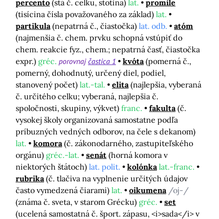
percento
(stá č. celku, stotina)
lat.
promile
(tisícina čísla považovaného za základ)
lat.
partikula
(nepatrná č., čiastočka)
lat. odb.
atóm
(najmenšia č. chem. prvku schopná vstúpiť do
chem. reakcie fyz., chem.; nepatrná časť, čiastočka
expr.)
gréc.
porovnaj
častica 1
kvóta
(pomerná č.,
pomerný, dohodnutý, určený diel, podiel,
stanovený počet)
lat.-tal.
elita
(najlepšia, vyberaná
č. určitého celku; vyberaná, najlepšia č.
spoločnosti, skupiny, výkvet)
franc.
fakulta
(č.
vysokej školy organizovaná samostatne podľa
príbuzných vedných odborov, na čele s dekanom)
lat.
komora
(č. zákonodarného, zastupiteľského
orgánu)
gréc.-lat.
senát
(horná komora v
niektorých štátoch)
lat. polit.
kolónka
lat.-franc.
rubrika
(č. tlačiva na vyplnenie určitých údajov
často vymedzená čiarami)
lat.
oikumena
/oj-/
(známa č. sveta, v starom Grécku)
gréc.
set
(ucelená samostatná č. šport. zápasu, <i>sada</i> v