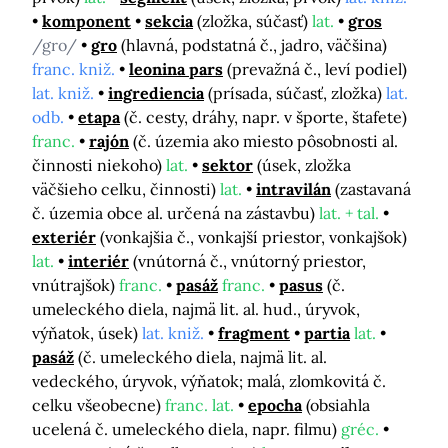
komponent
sekcia
(zložka, súčasť)
lat.
gros
/gro/
gro
(hlavná, podstatná č., jadro, väčšina)
franc. kniž.
leonina pars
(prevažná č., leví podiel)
lat. kniž.
ingrediencia
(prísada, súčasť, zložka)
lat.
odb.
etapa
(č. cesty, dráhy, napr. v športe, štafete)
franc.
rajón
(č. územia ako miesto pôsobnosti al.
činnosti niekoho)
lat.
sektor
(úsek, zložka
väčšieho celku, činnosti)
lat.
intravilán
(zastavaná
č. územia obce al. určená na zástavbu)
lat. + tal.
exteriér
(vonkajšia č., vonkajší priestor, vonkajšok)
lat.
interiér
(vnútorná č., vnútorný priestor,
vnútrajšok)
franc.
pasáž
franc.
pasus
(č.
umeleckého diela, najmä lit. al. hud., úryvok,
výňatok, úsek)
lat. kniž.
fragment
partia
lat.
pasáž
(č. umeleckého diela, najmä lit. al.
vedeckého, úryvok, výňatok; malá, zlomkovitá č.
celku všeobecne)
franc. lat.
epocha
(obsiahla
ucelená č. umeleckého diela, napr. filmu)
gréc.