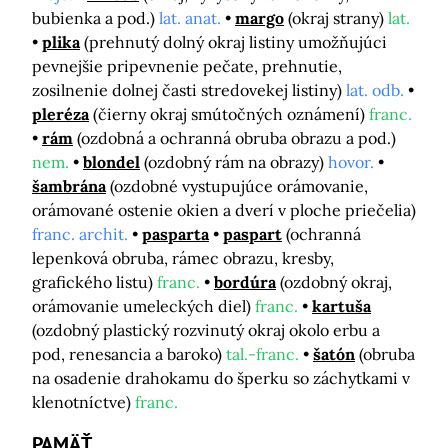
bubienka a pod.)
lat. anat.
margo
(okraj strany)
lat.
plika
(prehnutý dolný okraj listiny umožňujúci
pevnejšie pripevnenie pečate, prehnutie,
zosilnenie dolnej časti stredovekej listiny)
lat. odb.
pleréza
(čierny okraj smútočných oznámení)
franc.
rám
(ozdobná a ochranná obruba obrazu a pod.)
nem.
blondel
(ozdobný rám na obrazy)
hovor.
šambrána
(ozdobné vystupujúce orámovanie,
orámované ostenie okien a dverí v ploche priečelia)
franc. archit.
pasparta
paspart
(ochranná
lepenková obruba, rámec obrazu, kresby,
grafického listu)
franc.
bordúra
(ozdobný okraj,
orámovanie umeleckých diel)
franc.
kartuša
(ozdobný plastický rozvinutý okraj okolo erbu a
pod, renesancia a baroko)
tal.-franc.
šatón
(obruba
na osadenie drahokamu do šperku so záchytkami v
klenotníctve)
franc.
PAMÄŤ