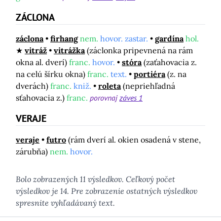
ZÁCLONA
záclona
firhang
nem.
hovor. zastar.
gardína
hol.
vitráž
vitrážka
(záclonka pripevnená na rám
okna al. dverí)
franc.
hovor.
stóra
(zaťahovacia z.
na celú šírku okna)
franc.
text.
portiéra
(z. na
dverách)
franc.
kniž.
roleta
(nepriehľadná
sťahovacia z.)
franc.
porovnaj
záves 1
VERAJE
veraje
futro
(rám dverí al. okien osadená v stene,
zárubňa)
nem.
hovor.
Bolo zobrazených 11 výsledkov. Ceľkový počet
výsledkov je 14. Pre zobrazenie ostatných výsledkov
spresnite vyhľadávaný text.