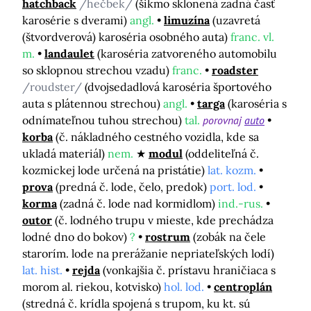
hatchback
/hečbek/
(šikmo sklonená zadná časť
karosérie s dverami)
angl.
limuzína
(uzavretá
(štvordverová) karoséria osobného auta)
franc. vl.
m.
landaulet
(karoséria zatvoreného automobilu
so sklopnou strechou vzadu)
franc.
roadster
/roudster/
(dvojsedadlová karoséria športového
auta s plátennou strechou)
angl.
targa
(karoséria s
odnímateľnou tuhou strechou)
tal.
porovnaj
auto
korba
(č. nákladného cestného vozidla, kde sa
ukladá materiál)
nem.
modul
(oddeliteľná č.
kozmickej lode určená na pristátie)
lat. kozm.
prova
(predná č. lode, čelo, predok)
port. lod.
korma
(zadná č. lode nad kormidlom)
ind.-rus.
outor
(č. lodného trupu v mieste, kde prechádza
lodné dno do bokov)
?
rostrum
(zobák na čele
starorím. lode na prerážanie nepriateľských lodí)
lat. hist.
rejda
(vonkajšia č. prístavu hraničiaca s
morom al. riekou, kotvisko)
hol. lod.
centroplán
(stredná č. krídla spojená s trupom, ku kt. sú