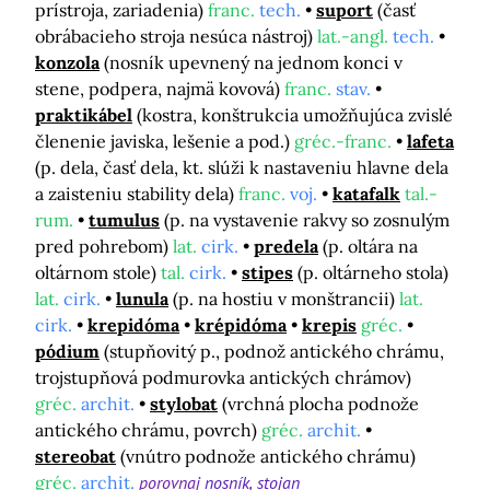
prístroja, zariadenia)
franc.
tech.
suport
(časť
obrábacieho stroja nesúca nástroj)
lat.-angl.
tech.
konzola
(nosník upevnený na jednom konci v
stene, podpera, najmä kovová)
franc.
stav.
praktikábel
(kostra, konštrukcia umožňujúca zvislé
členenie javiska, lešenie a pod.)
gréc.-franc.
lafeta
(p. dela, časť dela, kt. slúži k nastaveniu hlavne dela
a zaisteniu stability dela)
franc.
voj.
katafalk
tal.-
rum.
tumulus
(p. na vystavenie rakvy so zosnulým
pred pohrebom)
lat.
cirk.
predela
(p. oltára na
oltárnom stole)
tal.
cirk.
stipes
(p. oltárneho stola)
lat.
cirk.
lunula
(p. na hostiu v monštrancii)
lat.
cirk.
krepidóma
krépidóma
krepis
gréc.
pódium
(stupňovitý p., podnož antického chrámu,
trojstupňová podmurovka antických chrámov)
gréc.
archit.
stylobat
(vrchná plocha podnože
antického chrámu, povrch)
gréc.
archit.
stereobat
(vnútro podnože antického chrámu)
gréc.
archit.
porovnaj
nosník
stojan