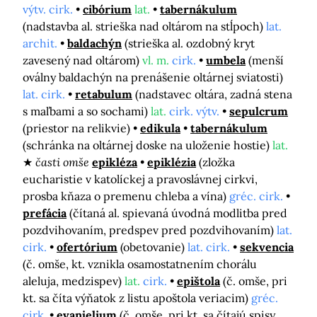
výtv. cirk.
cibórium
lat.
tabernákulum
(nadstavba al. strieška nad oltárom na stĺpoch)
lat.
archit.
baldachýn
(strieška al. ozdobný kryt
zavesený nad oltárom)
vl. m.
cirk.
umbela
(menší
oválny baldachýn na prenášenie oltárnej sviatosti)
lat. cirk.
retabulum
(nadstavec oltára, zadná stena
s maľbami a so sochami)
lat.
cirk. výtv.
sepulcrum
(priestor na relikvie)
edikula
tabernákulum
(schránka na oltárnej doske na uloženie hostie)
lat.
časti omše
epikléza
epiklézia
(zložka
eucharistie v katolíckej a pravoslávnej cirkvi,
prosba kňaza o premenu chleba a vína)
gréc. cirk.
prefácia
(čítaná al. spievaná úvodná modlitba pred
pozdvihovaním, predspev pred pozdvihovaním)
lat.
cirk.
ofertórium
(obetovanie)
lat. cirk.
sekvencia
(č. omše, kt. vznikla osamostatnením chorálu
aleluja, medzispev)
lat.
cirk.
epištola
(č. omše, pri
kt. sa číta výňatok z listu apoštola veriacim)
gréc.
cirk.
evanjelium
(č. omše, pri kt. sa čítajú spisy