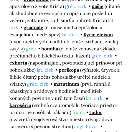
apoštolov o živote Krista)
gréc. cirk.
pašie
(čítané
al. zhudobnené evanjelium opisujúce poslednú
večeru, zatknutie, súd, smrť a pohreb Krista)
lat.
cirk.
graduále
(č. omše medzi epištolou a
evanjeliom, medzispev)
lat. cirk.
Kyrie eleison
(úvod niektorých modlitieb, omše, <i>Pane, zmiluj
sa</i>)
gréc.
homília
(č. omše venovaná výkladu
prečítaného biblického textu, kázeň)
gréc. cirk.
exhorta
(napomínajúci, povzbudzujúci príhovor pri
bohoslužbe)
lat. cirk.
perikopa
(výňatok, úryvok z
Biblie čítaný počas bohoslužby určité nedele a
sviatky)
gréc. cirk.
matutínum
(prvá, ranná č.
kňazských a rádových hodiniek, modlitieb
konaných povinne v určitom čase)
lat.
cirk.
karoséria
(vrchná č. automobilu tvoriaca priestor
na dopravu osôb al. nákladu)
franc.
tudor
(uzavretá dvojdverová štvormiestna dvojradová
karoséria s pevnou strechou)
angl. hovor.