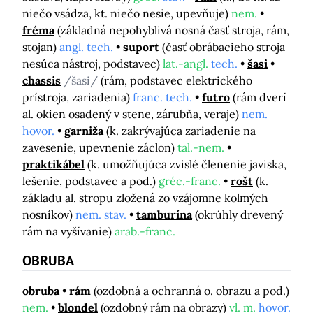
niečo vsádza, kt. niečo nesie, upevňuje)
nem.
fréma
(základná nepohyblivá nosná časť stroja, rám,
stojan)
angl. tech.
suport
(časť obrábacieho stroja
nesúca nástroj, podstavec)
lat.-angl.
tech.
šasi
chassis
/šasi/
(rám, podstavec elektrického
prístroja, zariadenia)
franc. tech.
futro
(rám dverí
al. okien osadený v stene, zárubňa, veraje)
nem.
hovor.
garniža
(k. zakrývajúca zariadenie na
zavesenie, upevnenie záclon)
tal.-nem.
praktikábel
(k. umožňujúca zvislé členenie javiska,
lešenie, podstavec a pod.)
gréc.-franc.
rošt
(k.
základu al. stropu zložená zo vzájomne kolmých
nosníkov)
nem. stav.
tamburína
(okrúhly drevený
rám na vyšívanie)
arab.-franc.
OBRUBA
obruba
rám
(ozdobná a ochranná o. obrazu a pod.)
nem.
blondel
(ozdobný rám na obrazy)
vl. m.
hovor.