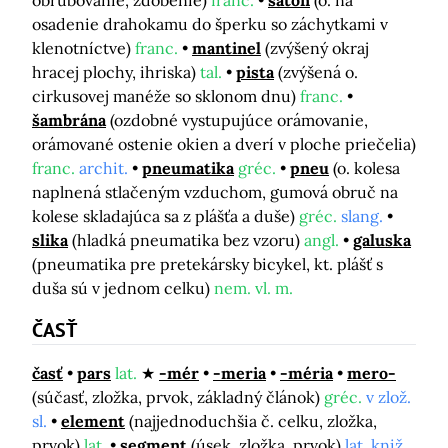
osadenie drahokamu do šperku so záchytkami v
klenotníctve)
franc.
mantinel
(zvýšený okraj
hracej plochy, ihriska)
tal.
pista
(zvýšená o.
cirkusovej manéže so sklonom dnu)
franc.
šambrána
(ozdobné vystupujúce orámovanie,
orámované ostenie okien a dverí v ploche priečelia)
franc.
archit.
pneumatika
gréc.
pneu
(o. kolesa
naplnená stlačeným vzduchom, gumová obruč na
kolese skladajúca sa z plášťa a duše)
gréc.
slang.
slika
(hladká pneumatika bez vzoru)
angl.
galuska
(pneumatika pre pretekársky bicykel, kt. plášť s
duša sú v jednom celku)
nem. vl. m.
ČASŤ
časť
pars
lat.
-mér
-meria
-méria
mero-
(súčasť, zložka, prvok, základný článok)
gréc.
v zlož.
sl.
element
(najjednoduchšia č. celku, zložka,
prvok)
lat.
segment
(úsek, zložka, prvok)
lat. kniž.