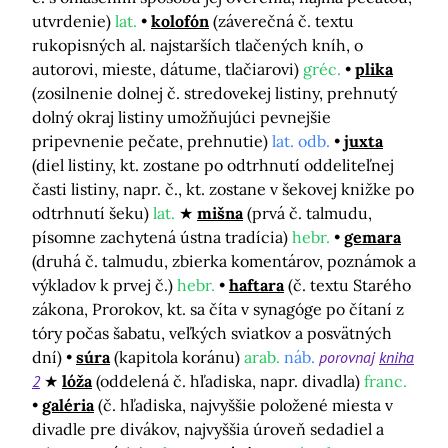
utvrdenie)
lat.
kolofón
(záverečná č. textu
rukopisných al. najstarších tlačených kníh, o
autorovi, mieste, dátume, tlačiarovi)
gréc.
plika
(zosilnenie dolnej č. stredovekej listiny, prehnutý
dolný okraj listiny umožňujúci pevnejšie
pripevnenie pečate, prehnutie)
lat. odb.
juxta
(diel listiny, kt. zostane po odtrhnutí oddeliteľnej
časti listiny, napr. č., kt. zostane v šekovej knižke po
odtrhnutí šeku)
lat.
mišna
(prvá č. talmudu,
písomne zachytená ústna tradícia)
hebr.
gemara
(druhá č. talmudu, zbierka komentárov, poznámok a
výkladov k prvej č.)
hebr.
haftara
(č. textu Starého
zákona, Prorokov, kt. sa číta v synagóge po čítaní z
tóry počas šabatu, veľkých sviatkov a posvätných
dní)
súra
(kapitola koránu)
arab.
náb.
porovnaj
kniha
2
lóža
(oddelená č. hľadiska, napr. divadla)
franc.
galéria
(č. hľadiska, najvyššie položené miesta v
divadle pre divákov, najvyššia úroveň sedadiel a