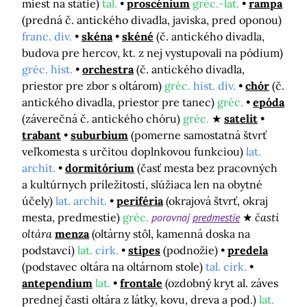
miest na státie)
tal.
proscénium
gréc.-lat.
rampa
(predná č. antického divadla, javiska, pred oponou)
franc. div.
skéna
skéné
(č. antického divadla,
budova pre hercov, kt. z nej vystupovali na pódium)
gréc. hist.
orchestra
(č. antického divadla,
priestor pre zbor s oltárom)
gréc.
hist. div.
chór
(č.
antického divadla, priestor pre tanec)
gréc.
epóda
(záverečná č. antického chóru)
gréc.
satelit
trabant
suburbium
(pomerne samostatná štvrť
veľkomesta s určitou doplnkovou funkciou)
lat.
archit.
dormitórium
(časť mesta bez pracovných
a kultúrnych príležitostí, slúžiaca len na obytné
účely)
lat. archit.
periféria
(okrajová štvrť, okraj
mesta, predmestie)
gréc.
porovnaj
predmestie
časti
oltára
menza
(oltárny stôl, kamenná doska na
podstavci)
lat.
cirk.
stipes
(podnožie)
predela
(podstavec oltára na oltárnom stole)
tal. cirk.
antependium
lat.
frontale
(ozdobný kryt al. záves
prednej časti oltára z látky, kovu, dreva a pod.)
lat.