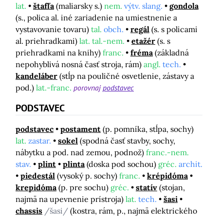
lat.
štafľa
(maliarsky s.)
nem.
výtv. slang.
gondola
(s., polica al. iné zariadenie na umiestnenie a
vystavovanie tovaru)
tal.
obch.
regál
(s. s policami
al. priehradkami)
lat. tal.-nem.
etažér
(s. s
priehradkami na knihy)
franc.
fréma
(základná
nepohyblivá nosná časť stroja, rám)
angl.
tech.
kandeláber
(stĺp na pouličné osvetlenie, zástavy a
pod.)
lat.-franc.
porovnaj
podstavec
PODSTAVEC
podstavec
postament
(p. pomníka, stĺpa, sochy)
lat.
zastar.
sokel
(spodná časť stavby, sochy,
nábytku a pod. nad zemou, podnož)
franc.-nem.
stav.
plint
plinta
(doska pod sochou)
gréc.
archit.
piedestál
(vysoký p. sochy)
franc.
krépidóma
krepidóma
(p. pre sochu)
gréc.
statív
(stojan,
najmä na upevnenie prístroja)
lat.
tech.
šasi
chassis
/šasi/
(kostra, rám, p., najmä elektrického