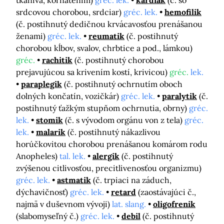
tkaniva, kôrnatením)
gréc. lek.
kardiak
(č. so
srdcovou chorobou, srdciar)
gréc. lek.
hemofilik
(č. postihnutý dedičnou krvácavosťou prenášanou
ženami)
gréc. lek.
reumatik
(č. postihnutý
chorobou kĺbov, svalov, chrbtice a pod., lámkou)
gréc.
rachitik
(č. postihnutý chorobou
prejavujúcou sa krivením kostí, krivicou)
gréc.
lek.
paraplegik
(č. postihnutý ochrnutím oboch
dolných končatín, vozičkár)
gréc. lek.
paralytik
(č.
postihnutý ťažkým stupňom ochrnutia, obrny)
gréc.
lek.
stomik
(č. s vývodom orgánu von z tela)
gréc.
lek.
malarik
(č. postihnutý nákazlivou
horúčkovitou chorobou prenášanou komárom rodu
Anopheles)
tal. lek.
alergik
(č. postihnutý
zvýšenou citlivosťou, precitlivenosťou organizmu)
gréc. lek.
astmatik
(č. trpiaci na záduch,
dýchavičnosť)
gréc. lek.
retard
(zaostávajúci č.,
najmä v duševnom vývoji)
lat. slang.
oligofrenik
(slabomyseľný č.)
gréc. lek.
debil
(č. postihnutý