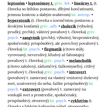
leptozóm
leptozómny t.
gréc.
lek.
lineárny t.
(t.
človeka so štíhlou postavou, dlhými končatinami,
jemnou kostrou a slabým svalstvom)
lat.
antrop.
hyperstenik
(t. človeka s územčistou postavou a
širokými kosťami)
gréc.
odb.
cholerik
(výbušný,
prudký, prchký, vášnivý povahový t. človeka)
gréc.
psych.
sangvinik
(prchký, výbušný, bezprostredný,
spoločenský, prispôsobivý, ale povrchný povahový t.
človeka)
lat.
psych.
flegmatik
(citovo stály,
vyrovnaný, nevzrušivý, kľudný až ľahostajný
povahový t. človeka)
gréc.
psych.
melancholik
(citovo založený, zádumčivý, ťažkomyseľný, citlivý
povahový t. človeka)
gréc.
psych.
introvert
(povahový t. zameraný na vlastný vnútorný duševný
svet, uzatvorený do seba, ťažšie prispôsobivý)
lat.
psych.
extrovert
(povahový t. zameraný na
vonkajší svet a prostredie, spoločenský,
prispôsobivý, otvorený)
lat.
psych.
cyklotým
(t.
človeka s ľahkým kolísaním nálad, otvoreného,