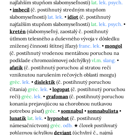
najľahším stupňom slabomyseľnosti)
lat.
lek. psych.
imbecil
(č. postihnutý stredným stupňom
slabomyseľnosti)
lat. lek.
idiot
(č. postihnutý
najťažším stupňom slabomyseľnosti)
lat.
lek. psych.
kretén
(slabomyseľný, zaostalý č. postihnutý
útlmom telesného a duševného vývoja v dôsledku
zníženej činnosti štítnej žľazy)
franc. lek.
mongol
(č. postihnutý vrodenou mentálnou poruchou na
podklade chromozómovej odchýlky)
vl.m.
slang.
afatik
(č. postihnutý poruchou al stratou reči
vzniknutou narušením rečových oblastí mozgu)
gréc.
lek.
dislektik
(č. postihnutý poruchou
čítania)
gréc.
lek.
logopat
(č. postihnutý poruchou
reči)
gréc.
lek.
grafoman
(č. postihnutý poruchou
konania prejavujúcou sa chorobnou nutkavou
potrebou písať)
gréc.
somnabul
somnabulista
lunatik
lat.
lek.
hypnobat
(č. postihnutý
námesačníctvom)
gréc.
odb.
človek postihnutý
pohlavnou úchylkou
deviant
(úchylný č., najmä