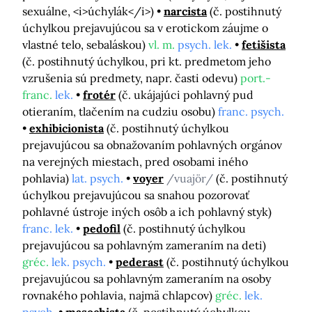
sexuálne, <i>úchylák</i>)
narcista
(č. postihnutý
úchylkou prejavujúcou sa v erotickom záujme o
vlastné telo, sebaláskou)
vl. m.
psych. lek.
fetišista
(č. postihnutý úchylkou, pri kt. predmetom jeho
vzrušenia sú predmety, napr. časti odevu)
port.-
franc.
lek.
frotér
(č. ukájajúci pohlavný pud
otieraním, tlačením na cudziu osobu)
franc. psych.
exhibicionista
(č. postihnutý úchylkou
prejavujúcou sa obnažovaním pohlavných orgánov
na verejných miestach, pred osobami iného
pohlavia)
lat. psych.
voyer
/vuajör/
(č. postihnutý
úchylkou prejavujúcou sa snahou pozorovať
pohlavné ústroje iných osôb a ich pohlavný styk)
franc. lek.
pedofil
(č. postihnutý úchylkou
prejavujúcou sa pohlavným zameraním na deti)
gréc.
lek. psych.
pederast
(č. postihnutý úchylkou
prejavujúcou sa pohlavným zameraním na osoby
rovnakého pohlavia, najmä chlapcov)
gréc.
lek.