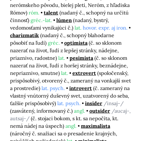
nerómskeho pôvodu, bielej pleti, Neróm, z hľadiska
Rómov)
róm.
talent
(nadaný č., schopný na určitú
činnosť)
gréc.-lat.
lúmen
(nadaný, bystrý,
vedomosťami vynikajúci č.)
lat.
hovor. expr. aj iron.
charizmatik
(nadaný č., schopný blahodarne
pôsobiť na ľudí)
gréc.
optimista
(č. so sklonom
nazerať na život, ľudí z lepšej stránky, nádejne,
priaznivo, radostne)
lat.
pesimista
(č. so sklonom
nazerať na život, ľudí z horšej stránky, beznádejne,
nepriaznivo, smutne)
lat.
extrovert
(spoločenský,
prispôsobivý, otvorený č., zameraný na vonkajší svet
a prostredie)
lat. psych.
introvert
(č. zameraný na
vlastný vnútorný duševný svet, uzatvorený do seba,
ťažšie prispôsobivý)
lat. psych.
insider
/insaj-/
(zasvätený, informovaný č.)
angl.
outsider
/aucaj-,
autsaj-/
(č. stojaci bokom, s kt. sa nepočíta, kt.
nemá nádej na úspech)
angl.
maximalista
(náročný č. snažiaci sa o presadenie krajných,