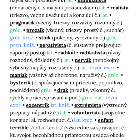
najväčších požiadaviek)
lat.
minimalista
(nenáročný č. s malými požiadavkami)
lat.
realista
(triezvo, vecne uvažujúci a konajúci č.)
lat.
pragmatik
(vecný, triezvy, rozvážny, rozumný č.)
gréc.
prozaik
(všedný, triezvy, prostý č., suchár)
gréc. kniž.
stoik
(pokojný, vyrovnaný č.)
gréc.
pren. kniž.
negativista
(č. sústavne prejavujúci
záporný postoj)
lat.
radikál
radikalista
(rázny,
rozhodný, dôsledný č.)
lat.
nervák
(nepokojný,
výbušný, napätý, rozrušený č.)
lat.
hovor. expr.
maniak
(vášnivý až chorobne, náruživý č.)
gréc.
hysterik
(č. správajúci sa nepríčetne, popudlivo,
podráždene)
gréc.
drak
(prudký, výkonný č.
rýchly v práci, správaní a pod.)
gréc.-lat.
hovor.
expr.
excentrik
lat. kniž.
extrémista
(výstredný,
prepiaty, nápadný č.)
lat.
voluntarista
(svojvoľne
konajúci al. rozhodujúci č.)
lat. kniž.
enfant
terrible
/anfan teribl/
(výstredne sa správajúci č.,
kt. svojou bezohľadnou priamosťou uvádza okolie