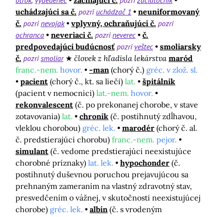
otrok
vydedenec
začínajúci č.
pozri
začiatočník
uchádzajúci sa č.
pozri
uchádzač 1
neuniformovaný
č.
pozri
nevojak
vplyvný, ochraňujúci č.
pozri
ochranca
neveriaci č.
pozri
neverec
č.
predpovedajúci budúcnosť
pozri
veštec
smoliarsky
č.
pozri
smoliar
človek z hľadisla lekárstva
maród
franc.-nem.
hovor.
-man
(chorý č.)
gréc. v zlož. sl.
pacient
(chorý č., kt. sa lieči)
lat.
špitálnik
(pacient v nemocnici)
lat.-nem.
hovor.
rekonvalescent
(č. po prekonanej chorobe, v stave
zotavovania)
lat.
chronik
(č. postihnutý zdĺhavou,
vleklou chorobou)
gréc. lek.
marodér
(chorý č. al.
č. predstierajúci chorobu)
franc.-nem.
pejor.
simulant
(č. vedome predstierajúci neexistujúce
chorobné príznaky)
lat. lek.
hypochonder
(č.
postihnutý duševnou poruchou prejavujúcou sa
prehnaným zameraním na vlastný zdravotný stav,
presvedčením o vážnej, v skutočnosti neexistujúcej
chorobe)
gréc. lek.
albín
(č. s vrodeným