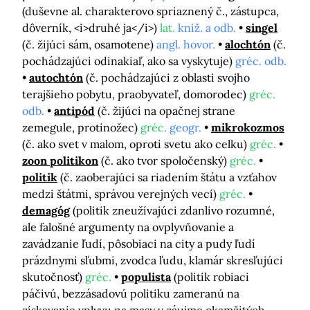
(duševne al. charakterovo spriaznený č., zástupca,
dôverník, <i>druhé ja</i>)
lat.
kniž. a odb.
singel
(č. žijúci sám, osamotene)
angl. hovor.
alochtón
(č.
pochádzajúci odinakiaľ, ako sa vyskytuje)
gréc. odb.
autochtón
(č. pochádzajúci z oblasti svojho
terajšieho pobytu, praobyvateľ, domorodec)
gréc.
odb.
antipód
(č. žijúci na opačnej strane
zemegule, protinožec)
gréc.
geogr.
mikrokozmos
(č. ako svet v malom, oproti svetu ako celku)
gréc.
zoon politikon
(č. ako tvor spoločenský)
gréc.
politik
(č. zaoberajúci sa riadením štátu a vzťahov
medzi štátmi, správou verejných vecí)
gréc.
demagóg
(politik zneužívajúci zdanlivo rozumné,
ale falošné argumenty na ovplyvňovanie a
zavádzanie ľudí, pôsobiaci na city a pudy ľudí
prázdnymi sľubmi, zvodca ľudu, klamár skresľujúci
skutočnosť)
gréc.
populista
(politik robiaci
páčivú, bezzásadovú politiku zameranú na