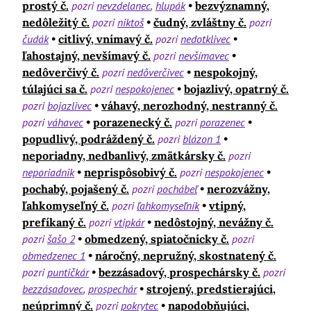
prostý č.
pozri
nevzdelanec
hlupák
bezvýznamný,
nedôležitý č.
pozri
niktoš
čudný, zvláštny č.
pozri
čudák
citlivý, vnímavý č.
pozri
nedotklivec
ľahostajný, nevšímavý č.
pozri
nevšímavec
nedôverčivý č.
pozri
nedôverčivec
nespokojný,
túlajúci sa č.
pozri
nespokojenec
bojazlivý, opatrný č.
pozri
bojazlivec
váhavý, nerozhodný, nestranný č.
pozri
váhavec
porazenecký č.
pozri
porazenec
popudlivý, podráždený č.
pozri
blázon 1
neporiadny, nedbanlivý, zmätkársky č.
pozri
neporiadnik
neprispôsobivý č.
pozri
nespokojenec
pochabý, pojašený č.
pozri
pochábeľ
nerozvážny,
ľahkomyseľný č.
pozri
ľahkomyseľník
vtipný,
prefíkaný č.
pozri
vtipkár
nedôstojný, nevážny č.
pozri
šašo 2
obmedzený, spiatočnícky č.
pozri
obmedzenec 1
náročný, nepružný, skostnatený č.
pozri
puntičkár
bezzásadový, prospechársky č.
pozri
bezzásadovec
prospechár
strojený, predstierajúci,
neúprimný č.
pozri
pokrytec
napodobňujúci,