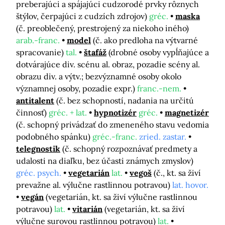
preberajúci a spájajúci cudzorodé prvky rôznych
štýlov, čerpajúci z cudzích zdrojov)
gréc.
maska
(č. preoblečený, prestrojený za niekoho iného)
arab.-franc.
model
(č. ako predloha na výtvarné
spracovanie)
tal.
štafáž
(drobné osoby vypĺňajúce a
dotvárajúce div. scénu al. obraz, pozadie scény al.
obrazu div. a výtv.; bezvýznamné osoby okolo
významnej osoby, pozadie expr.)
franc.-nem.
antitalent
(č. bez schopností, nadania na určitú
činnosť)
gréc. + lat.
hypnotizér
gréc.
magnetizér
(č. schopný privádzať do zmeneného stavu vedomia
podobného spánku)
gréc.-franc.
zried. zastar.
telegnostik
(č. schopný rozpoznávať predmety a
udalosti na diaľku, bez účasti známych zmyslov)
gréc. psych.
vegetarián
lat.
vegoš
(č., kt. sa živí
prevažne al. výlučne rastlinnou potravou)
lat. hovor.
vegán
(vegetarián, kt. sa živí výlučne rastlinnou
potravou)
lat.
vitarián
(vegetarián, kt. sa živí
výlučne surovou rastlinnou potravou)
lat.