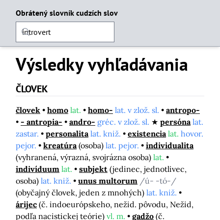
Obrátený slovník cudzích slov
Výsledky vyhľadávania
ČLOVEK
človek
homo
lat.
homo-
lat. v zlož. sl.
antropo-
- antropia-
andro-
gréc. v zlož. sl.
persóna
lat.
zastar.
personalita
lat. kniž.
existencia
lat.
hovor.
pejor.
kreatúra
(osoba)
lat. pejor.
individualita
(vyhranená, výrazná, svojrázna osoba)
lat.
indivíduum
lat.
subjekt
(jedinec, jednotlivec,
osoba)
lat. kniž.
unus multorum
/ú- -tó-/
(obyčajný človek, jeden z mnohých)
lat. kniž.
árijec
(č. indoeurópskeho, nežid. pôvodu, Nežid,
podľa nacistickej teórie)
vl. m.
gadžo
(č.