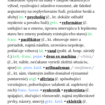
získavanie vplyvu na masy v záujme okamžitých
výhod, využívajúci zdanlivo rozumné, ale falošné
argumenty na ovplyvňovanie ľudí, prázdne heslá a
sľuby)
lat.
psychológ
(č., kt. dokáže odhaliť
myslenie a povahu ľudí)
gréc.
reformátor
(č.
usilujúci sa o zmenu, úpravu smerujúcu k lepšiemu
stavu bez zmeny podstaty existujúceho stavu)
lat.
franc.
pacifikátor
(č., kt. obnovuje mier a
poriadok, najmä násilím, urovnáva nepokoje,
potlačuje vzburu)
lat.
vazal
(polit. al. hosp. závislý
č.)
kelt.-franc.
pejor.
deus ex machina
/-chíná/
(č., kt. náhle, nečakane vyrieši zložitú situáciu,
spor)
lat.
pren. kniž.
selfmademan
/-mejdmen/
(č., kt. sám, vlastným úsilím dosiahol významné
postavenie)
angl.
aférista
(č. spôsobujúci
vzrušujúce, pohoršujúce udalosti al. zapletený do
nich)
franc. hovor.
synkretik
synkretista
(č.
spájajúci, zlučujúci rôznorodé, najmä myšlienkové
prvky, názory, smery)
gréc. kniž.
eklektik
(č.