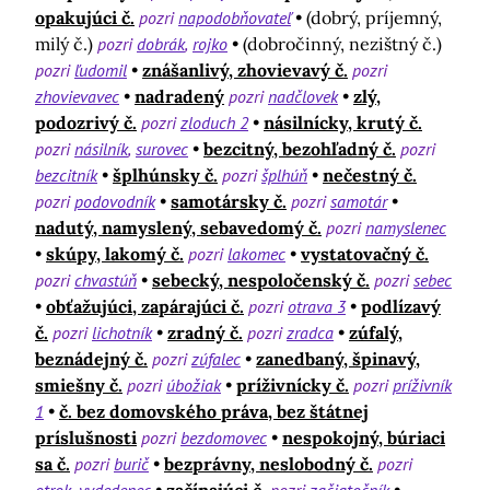
opakujúci č.
pozri
napodobňovateľ
(dobrý, príjemný,
milý č.)
pozri
dobrák
rojko
(dobročinný, nezištný č.)
pozri
ľudomil
znášanlivý, zhovievavý č.
pozri
zhovievavec
nadradený
pozri
nadčlovek
zlý,
podozrivý č.
pozri
zloduch 2
násilnícky, krutý č.
pozri
násilník
surovec
bezcitný, bezohľadný č.
pozri
bezcitník
šplhúnsky č.
pozri
šplhúň
nečestný č.
pozri
podovodník
samotársky č.
pozri
samotár
nadutý, namyslený, sebavedomý č.
pozri
namyslenec
skúpy, lakomý č.
pozri
lakomec
vystatovačný č.
pozri
chvastúň
sebecký, nespoločenský č.
pozri
sebec
obťažujúci, zapárajúci č.
pozri
otrava 3
podlízavý
č.
pozri
lichotník
zradný č.
pozri
zradca
zúfalý,
beznádejný č.
pozri
zúfalec
zanedbaný, špinavý,
smiešny č.
pozri
úbožiak
príživnícky č.
pozri
príživník
1
č. bez domovského práva, bez štátnej
príslušnosti
pozri
bezdomovec
nespokojný, búriaci
sa č.
pozri
burič
bezprávny, neslobodný č.
pozri