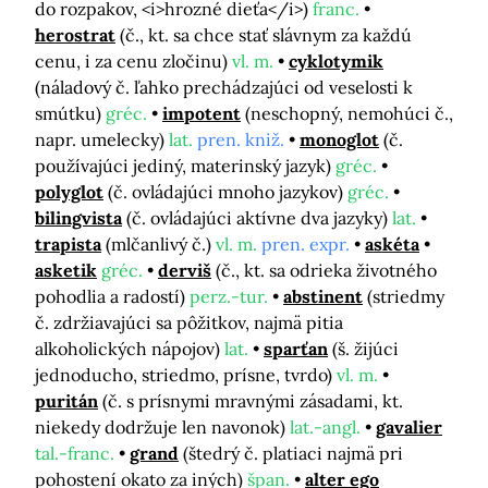
do rozpakov, <i>hrozné dieťa</i>)
franc.
herostrat
(č., kt. sa chce stať slávnym za každú
cenu, i za cenu zločinu)
vl. m.
cyklotymik
(náladový č. ľahko prechádzajúci od veselosti k
smútku)
gréc.
impotent
(neschopný, nemohúci č.,
napr. umelecky)
lat.
pren. kniž.
monoglot
(č.
používajúci jediný, materinský jazyk)
gréc.
polyglot
(č. ovládajúci mnoho jazykov)
gréc.
bilingvista
(č. ovládajúci aktívne dva jazyky)
lat.
trapista
(mlčanlivý č.)
vl. m.
pren. expr.
askéta
asketik
gréc.
derviš
(č., kt. sa odrieka životného
pohodlia a radostí)
perz.-tur.
abstinent
(striedmy
č. zdržiavajúci sa pôžitkov, najmä pitia
alkoholických nápojov)
lat.
sparťan
(š. žijúci
jednoducho, striedmo, prísne, tvrdo)
vl. m.
puritán
(č. s prísnymi mravnými zásadami, kt.
niekedy dodržuje len navonok)
lat.-angl.
gavalier
tal.-franc.
grand
(štedrý č. platiaci najmä pri
pohostení okato za iných)
špan.
alter ego