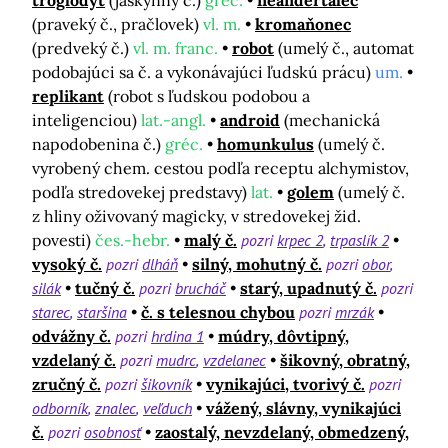
troglodyt
(jaskynný č.)
gréc.
neandertálec
(praveký č., pračlovek)
vl. m.
kromaňonec
(predveký č.)
vl. m. franc.
robot
(umelý č., automat
podobajúci sa č. a vykonávajúci ľudskú prácu)
um.
replikant
(robot s ľudskou podobou a
inteligenciou)
lat.-angl.
android
(mechanická
napodobenina č.)
gréc.
homunkulus
(umelý č.
vyrobený chem. cestou podľa receptu alchymistov,
podľa stredovekej predstavy)
lat.
golem
(umelý č.
z hliny oživovaný magicky, v stredovekej žid.
povesti)
čes.-hebr.
malý č.
pozri
krpec 2
trpaslík 2
vysoký č.
pozri
dlháň
silný, mohutný č.
pozri
obor
silák
tučný č.
pozri
brucháč
starý, upadnutý č.
pozri
starec
staršina
č. s telesnou chybou
pozri
mrzák
odvážny č.
pozri
hrdina 1
múdry, dôvtipný,
vzdelaný č.
pozri
mudrc
vzdelanec
šikovný, obratný,
zručný č.
pozri
šikovník
vynikajúci, tvorivý č.
pozri
odborník
znalec
veľduch
vážený, slávny, vynikajúci
č.
pozri
osobnosť
zaostalý, nevzdelaný, obmedzený,