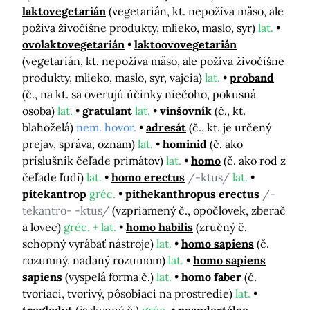
laktovegetarián
(vegetarián, kt. nepožíva mäso, ale
požíva živočíšne produkty, mlieko, maslo, syr)
lat.
ovolaktovegetarián
laktoovovegetarián
(vegetarián, kt. nepožíva mäso, ale požíva živočíšne
produkty, mlieko, maslo, syr, vajcia)
lat.
proband
(č., na kt. sa overujú účinky niečoho, pokusná
osoba)
lat.
gratulant
lat.
vinšovník
(č., kt.
blahoželá)
nem. hovor.
adresát
(č., kt. je určený
prejav, správa, oznam)
lat.
hominid
(č. ako
príslušník čeľade primátov)
lat.
homo
(č. ako rod z
čeľade ľudí)
lat.
homo erectus
/-ktus/
lat.
pitekantrop
gréc.
pithekanthropus erectus
/-
tekantro- -ktus/
(vzpriamený č., opočlovek, zberač
a lovec)
gréc. + lat.
homo habilis
(zručný č.
schopný vyrábať nástroje)
lat.
homo sapiens
(č.
rozumný, nadaný rozumom)
lat.
homo sapiens
sapiens
(vyspelá forma č.)
lat.
homo faber
(č.
tvoriaci, tvorivý, pôsobiaci na prostredie)
lat.