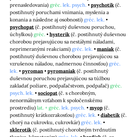
prenasledovania)
gréc.
lek. psych.
psychotik
(č.
postihnutý poruchami vnímania, myslenia a
konania a následne aj osobnosti)
gréc. lek.
psychopat
(č. postihnutý duševnou poruchou,
úchylkou)
gréc.
hysterik
(č. postihnutý duševnou
chorobou prejavujúcou sa nestálymi náladami,
neprimeranými reakciami)
gréc. lek.
maniak
(č.
postihnutý duševnou chorobou prejavujúcou sa
vzrušenou náladou, nadmernou činnosťou)
gréc.
lek.
pyroman
pyromaniak
(č. postihnutý
duševnou poruchou prejavujúcou sa túžbou
zakladať požiare, podpaľačstvom, podpaľač)
gréc.
psych. lek.
sociopat
(č. s chorobným,
nenormálnym vzťahom k spoločenskému
prostrediu)
lat. + gréc.
lek. psych.
myop
(č.
postihnutý krátkozrakosťou)
gréc. lek.
diabetik
(č.
chorý na cukrovku, cukrovkár)
gréc. lek.
sklerotik
(č. postihnutý chorobným tvrdnutím