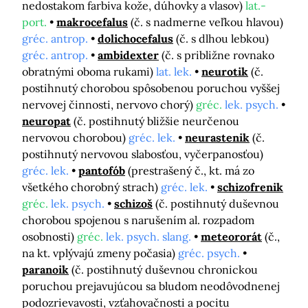
nedostakom farbiva kože, dúhovky a vlasov)
lat.-
port.
makrocefalus
(č. s nadmerne veľkou hlavou)
gréc. antrop.
dolichocefalus
(č. s dlhou lebkou)
gréc. antrop.
ambidexter
(č. s približne rovnako
obratnými oboma rukami)
lat. lek.
neurotik
(č.
postihnutý chorobou spôsobenou poruchou vyššej
nervovej činnosti, nervovo chorý)
gréc.
lek. psych.
neuropat
(č. postihnutý bližšie neurčenou
nervovou chorobou)
gréc. lek.
neurastenik
(č.
postihnutý nervovou slabosťou, vyčerpanosťou)
gréc. lek.
pantofób
(prestrašený č., kt. má zo
všetkého chorobný strach)
gréc. lek.
schizofrenik
gréc.
lek. psych.
schizoš
(č. postihnutý duševnou
chorobou spojenou s narušením al. rozpadom
osobnosti)
gréc.
lek. psych. slang.
meteororát
(č.,
na kt. vplývajú zmeny počasia)
gréc. psych.
paranoik
(č. postihnutý duševnou chronickou
poruchou prejavujúcou sa bludom neodôvodnenej
podozrievavosti, vzťahovačnosti a pocitu