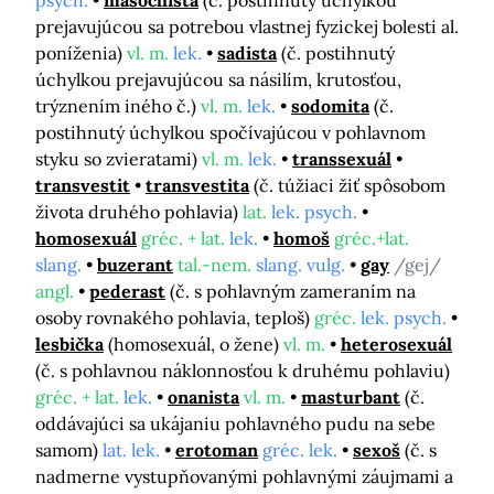
psych.
masochista
(č. postihnutý úchylkou
prejavujúcou sa potrebou vlastnej fyzickej bolesti al.
poníženia)
vl. m.
lek.
sadista
(č. postihnutý
úchylkou prejavujúcou sa násilím, krutosťou,
trýznením iného č.)
vl. m.
lek.
sodomita
(č.
postihnutý úchylkou spočívajúcou v pohlavnom
styku so zvieratami)
vl. m.
lek.
transsexuál
transvestit
transvestita
(č. túžiaci žiť spôsobom
života druhého pohlavia)
lat.
lek. psych.
homosexuál
gréc. + lat.
lek.
homoš
gréc.+lat.
slang.
buzerant
tal.-nem.
slang. vulg.
gay
/gej/
angl.
pederast
(č. s pohlavným zameraním na
osoby rovnakého pohlavia, teploš)
gréc.
lek. psych.
lesbička
(homosexuál, o žene)
vl. m.
heterosexuál
(č. s pohlavnou náklonnosťou k druhému pohlaviu)
gréc. + lat.
lek.
onanista
vl. m.
masturbant
(č.
oddávajúci sa ukájaniu pohlavného pudu na sebe
samom)
lat. lek.
erotoman
gréc. lek.
sexoš
(č. s
nadmerne vystupňovanými pohlavnými záujmami a