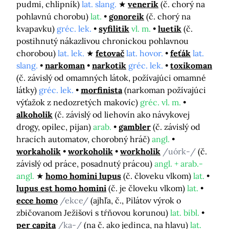
pudmi, chlipník)
lat. slang.
venerik
(č. chorý na
pohlavnú chorobu)
lat.
gonoreik
(č. chorý na
kvapavku)
gréc. lek.
syfilitik
vl. m.
luetik
(č.
postihnutý nákazlivou chronickou pohlavnou
chorobou)
lat. lek.
fetovač
lat. hovor.
feťák
lat.
slang.
narkoman
narkotik
gréc. lek.
toxikoman
(č. závislý od omamných látok, požívajúci omamné
látky)
gréc. lek.
morfinista
(narkoman požívajúci
výťažok z nedozretých makovíc)
gréc. vl. m.
alkoholik
(č. závislý od liehovín ako návykovej
drogy, opilec, pijan)
arab.
gambler
(č. závislý od
hracích automatov, chorobný hráč)
angl.
workaholik
workoholik
workholik
/uórk-/
(č.
závislý od práce, posadnutý prácou)
angl. + arab.-
angl.
homo homini lupus
(č. človeku vlkom)
lat.
lupus est homo homini
(č. je človeku vlkom)
lat.
ecce homo
/ekce/
(ajhľa, č., Pilátov výrok o
zbičovanom Ježišovi s tŕňovou korunou)
lat. bibl.
per capita
/ka-/
(na č. ako jedinca, na hlavu)
lat.