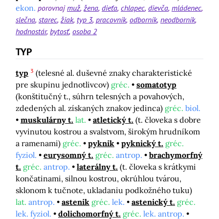
ekon.
porovnaj
muž
žena
dieťa
chlapec
dievča
mládenec
slečna
starec
žiak
typ 3
pracovník
odborník
neodborník
hodnostár
bytosť
osoba 2
TYP
3
typ
(telesné al. duševné znaky charakteristické
pre skupinu jednotlivcov)
gréc.
somatotyp
(konštitučný t., súhrn telesných a povahových,
zdedených al. získaných znakov jedinca)
gréc.
biol.
muskulárny t.
lat.
atletický t.
(t. človeka s dobre
vyvinutou kostrou a svalstvom, širokým hrudníkom
a ramenami)
gréc.
pyknik
pyknický t.
gréc.
fyziol.
eurysomný t.
gréc.
antrop.
brachymorfný
t.
gréc.
antrop.
laterálny t.
(t. človeka s krátkymi
končatinami, silnou kostrou, okrúhlou tvárou,
sklonom k tučnote, ukladaniu podkožného tuku)
lat.
antrop.
astenik
gréc.
lek.
astenický t.
gréc.
lek. fyziol.
dolichomorfný t.
gréc.
lek. antrop.