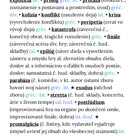
expozícia
lat.
prológ
gréc. lit.
protáza
(úvodná č.,
zoznámenie s postavami a prostredím, úvod)
gréc.
div.
kolízia
konflikt
(zauzlenie deja)
lat.
kríza
(vyvrcholenie konfliktu)
gréc.
peripetia
(zvrat vo
vývoji deja)
gréc.
katastrofa
(záverečná č.,
konečný obrat, tragické rozuzlenie)
gréc.
finále
(záverečná scéna div. hry; záverečná č. hud.
skladby)
tal.
epilóg
(záver diela s vysvetlením
zámeru a zmyslu hry al. zhrnutím obsahu diela,
doslov al. s informáciou o ďalších osudoch postáv,
doslov; samostatná č. hud. skladby, dohra)
gréc.
parabáza
(č. komédie, v kt. autor ústami zboru
hovorí svoj názor)
gréc. lit.
exodus
(odchod
zboru)
gréc.-lat.
stretta
(č. hud. sklady, koncertu,
árie v živom tempe)
tal. hud.
postlúdium
(improvizovaná hra na organe po skončení omše,
improvizované finále, dohra)
lat. hud.
promulgácia
(č. listiny, kde vydavateľ vyjadruje
úmysel uviesť jej obsah do všeobecnej známosti)
lat.