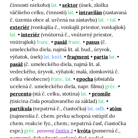
činnosti niekoho)
lat.
sektor
(úsek, zložka
väčšieho celku, činnosti)
lat.
intravilán
(zastavaná
č. územia obce al. určená na zástavbu)
lat. + tal.
exteriér
(vonkajšia č., vonkajší priestor, vonkajšok)
lat.
interiér
(vnútorná č., vnútorný priestor,
vnútrajšok)
franc.
pasáž
franc.
pasus
(č.
umeleckého diela, najmä lit. al. hud., úryvok,
výňatok, úsek)
lat. kniž.
fragment
partia
lat.
pasáž
(č. umeleckého diela, najmä lit. al.
vedeckého, úryvok, výňatok; malá, zlomkovitá č.
celku všeobecne)
franc. lat.
epocha
(obsiahla
ucelená č. umeleckého diela, napr. filmu)
gréc.
percento
(stá č. celku, stotina)
lat.
promile
(tisícina čísla považovaného za základ)
lat.
partikula
(nepatrná č., čiastočka)
lat. odb.
atóm
(najmenšia č. chem. prvku schopná vstúpiť do
chem. reakcie fyz., chem.; nepatrná časť, čiastočka
expr.)
gréc.
porovnaj
častica 1
kvóta
(pomerná č.,