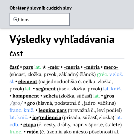
Obrátený slovník cudzích slov
Výsledky vyhľadávania
ČASŤ
časť
pars
lat.
-mér
-meria
-méria
mero-
(súčasť, zložka, prvok, základný článok)
gréc.
v zlož.
sl.
element
(najjednoduchšia č. celku, zložka,
prvok)
lat.
segment
(úsek, zložka, prvok)
lat. kniž.
komponent
sekcia
(zložka, súčasť)
lat.
gros
/gro/
gro
(hlavná, podstatná č., jadro, väčšina)
franc. kniž.
leonina pars
(prevažná č., leví podiel)
lat. kniž.
ingrediencia
(prísada, súčasť, zložka)
lat.
odb.
etapa
(č. cesty, dráhy, napr. v športe, štafete)
franc.
rajón
(č. územia ako miesto pôsobnosti al.