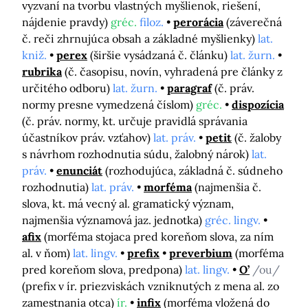
vyzvaní na tvorbu vlastných myšlienok, riešení,
nájdenie pravdy)
gréc.
filoz.
perorácia
(záverečná
č. reči zhrnujúca obsah a základné myšlienky)
lat.
kniž.
perex
(širšie vysádzaná č. článku)
lat. žurn.
rubrika
(č. časopisu, novín, vyhradená pre články z
určitého odboru)
lat. žurn.
paragraf
(č. práv.
normy presne vymedzená číslom)
gréc.
dispozícia
(č. práv. normy, kt. určuje pravidlá správania
účastníkov práv. vzťahov)
lat. práv.
petit
(č. žaloby
s návrhom rozhodnutia súdu, žalobný nárok)
lat.
práv.
enunciát
(rozhodujúca, základná č. súdneho
rozhodnutia)
lat. práv.
morféma
(najmenšia č.
slova, kt. má vecný al. gramatický význam,
najmenšia významová jaz. jednotka)
gréc. lingv.
afix
(morféma stojaca pred koreňom slova, za ním
al. v ňom)
lat. lingv.
prefix
preverbium
(morféma
pred koreňom slova, predpona)
lat. lingv.
O’
/ou/
(prefix v ír. priezviskách vzniknutých z mena al. zo
zamestnania otca)
ír.
infix
(morféma vložená do