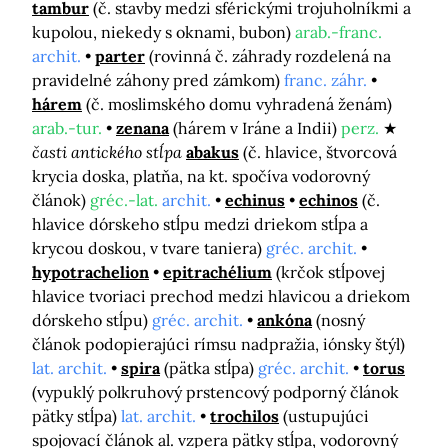
tambur
(č. stavby medzi sférickými trojuholníkmi a
kupolou, niekedy s oknami, bubon)
arab.-franc.
archit.
parter
(rovinná č. záhrady rozdelená na
pravidelné záhony pred zámkom)
franc. záhr.
hárem
(č. moslimského domu vyhradená ženám)
arab.-tur.
zenana
(hárem v Iráne a Indii)
perz.
časti antického stĺpa
abakus
(č. hlavice, štvorcová
krycia doska, platňa, na kt. spočíva vodorovný
článok)
gréc.-lat.
archit.
echinus
echinos
(č.
hlavice dórskeho stĺpu medzi driekom stĺpa a
krycou doskou, v tvare taniera)
gréc. archit.
hypotrachelion
epitrachélium
(krčok stĺpovej
hlavice tvoriaci prechod medzi hlavicou a driekom
dórskeho stĺpu)
gréc. archit.
ankóna
(nosný
článok podopierajúci rímsu nadpražia, iónsky štýl)
lat. archit.
spira
(pätka stĺpa)
gréc. archit.
torus
(vypuklý polkruhový prstencový podporný článok
pätky stĺpa)
lat. archit.
trochilos
(ustupujúci
spojovací článok al. vzpera pätky stĺpa, vodorovný