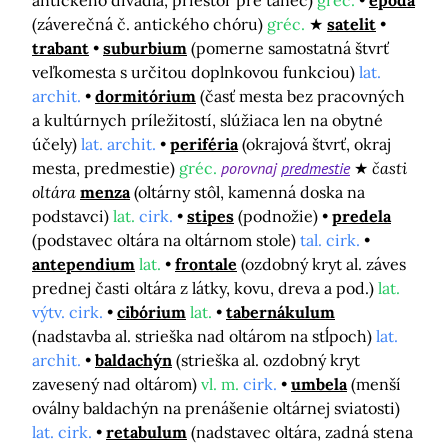
antického divadla, priestor pre tanec)
gréc.
epóda
(záverečná č. antického chóru)
gréc.
satelit
trabant
suburbium
(pomerne samostatná štvrť
veľkomesta s určitou doplnkovou funkciou)
lat.
archit.
dormitórium
(časť mesta bez pracovných
a kultúrnych príležitostí, slúžiaca len na obytné
účely)
lat. archit.
periféria
(okrajová štvrť, okraj
mesta, predmestie)
gréc.
porovnaj
predmestie
časti
oltára
menza
(oltárny stôl, kamenná doska na
podstavci)
lat.
cirk.
stipes
(podnožie)
predela
(podstavec oltára na oltárnom stole)
tal. cirk.
antependium
lat.
frontale
(ozdobný kryt al. záves
prednej časti oltára z látky, kovu, dreva a pod.)
lat.
výtv. cirk.
cibórium
lat.
tabernákulum
(nadstavba al. strieška nad oltárom na stĺpoch)
lat.
archit.
baldachýn
(strieška al. ozdobný kryt
zavesený nad oltárom)
vl. m.
cirk.
umbela
(menší
oválny baldachýn na prenášenie oltárnej sviatosti)
lat. cirk.
retabulum
(nadstavec oltára, zadná stena