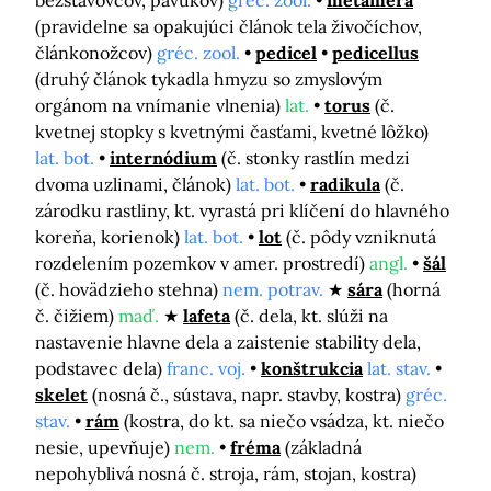
bezstavovcov, pavúkov)
gréc. zool.
metaméra
(pravidelne sa opakujúci článok tela živočíchov,
článkonožcov)
gréc. zool.
pedicel
pedicellus
(druhý článok tykadla hmyzu so zmyslovým
orgánom na vnímanie vlnenia)
lat.
torus
(č.
kvetnej stopky s kvetnými časťami, kvetné lôžko)
lat. bot.
internódium
(č. stonky rastlín medzi
dvoma uzlinami, článok)
lat. bot.
radikula
(č.
zárodku rastliny, kt. vyrastá pri klíčení do hlavného
koreňa, korienok)
lat. bot.
lot
(č. pôdy vzniknutá
rozdelením pozemkov v amer. prostredí)
angl.
šál
(č. hovädzieho stehna)
nem. potrav.
sára
(horná
č. čižiem)
maď.
lafeta
(č. dela, kt. slúži na
nastavenie hlavne dela a zaistenie stability dela,
podstavec dela)
franc. voj.
konštrukcia
lat. stav.
skelet
(nosná č., sústava, napr. stavby, kostra)
gréc.
stav.
rám
(kostra, do kt. sa niečo vsádza, kt. niečo
nesie, upevňuje)
nem.
fréma
(základná
nepohyblivá nosná č. stroja, rám, stojan, kostra)