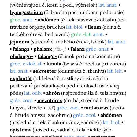
(vyčnievajúca č. kosti a pod., výčnelok)
lat. anat.
hypogastrium
(č. brucha pod pupkom, podbrušie)
gréc.
anat.
abdómen
(č. tela stavovcov obsahujúca
tráviace orgány, brucho)
lat. biol.
ileum
(dolná č.
tenkého čreva, bedrovník)
gréc.-lat.
anat.
jejunum
(stredná č. tenkého čreva, lačník)
lat. anat.
falanga
phalanx
/fa-/
falanx
gréc. anat.
phalango-
falango-
(článok prsta na končatine)
gréc. v zlož. sl.
lunula
(belavá č. nechta pri koreni)
lat. anat.
sekvester
(odumretá č. tkaniva)
lat. lek.
explantát
(oddelená č. rastliny al. živočícha
pestovaná pri stabilných podmienkach na živnej
pôde)
lat. odb.
akrón
(najprednejšia č. tela hmyzu)
gréc. zool.
mezotorax
(druhá, stredná č. hrude
hmyzu, stredohruď)
gréc. zool.
metatorax
(tretia
č. hrude hmyzu, zadohruď)
gréc. zool.
abdómen
(posledná č. tela článkonožcov, zadoček)
lat. biol.
opistoma
(posledná, zadná č. tela niektorých