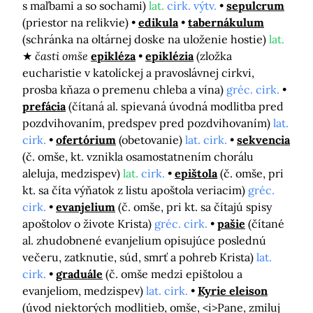
s maľbami a so sochami)
lat.
cirk. výtv.
sepulcrum
(priestor na relikvie)
edikula
tabernákulum
(schránka na oltárnej doske na uloženie hostie)
lat.
časti omše
epikléza
epiklézia
(zložka
eucharistie v katolíckej a pravoslávnej cirkvi,
prosba kňaza o premenu chleba a vína)
gréc. cirk.
prefácia
(čítaná al. spievaná úvodná modlitba pred
pozdvihovaním, predspev pred pozdvihovaním)
lat.
cirk.
ofertórium
(obetovanie)
lat. cirk.
sekvencia
(č. omše, kt. vznikla osamostatnením chorálu
aleluja, medzispev)
lat.
cirk.
epištola
(č. omše, pri
kt. sa číta výňatok z listu apoštola veriacim)
gréc.
cirk.
evanjelium
(č. omše, pri kt. sa čítajú spisy
apoštolov o živote Krista)
gréc. cirk.
pašie
(čítané
al. zhudobnené evanjelium opisujúce poslednú
večeru, zatknutie, súd, smrť a pohreb Krista)
lat.
cirk.
graduále
(č. omše medzi epištolou a
evanjeliom, medzispev)
lat. cirk.
Kyrie eleison
(úvod niektorých modlitieb, omše, <i>Pane, zmiluj