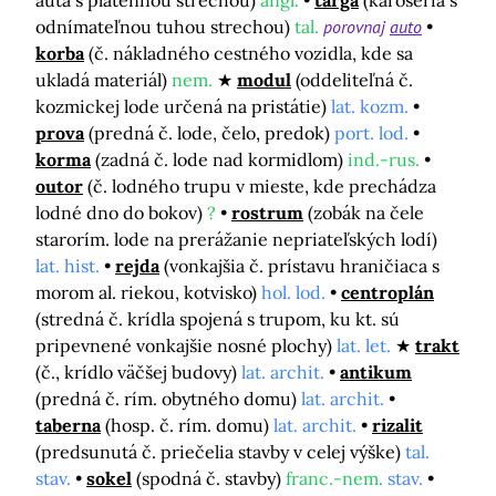
auta s plátennou strechou)
angl.
targa
(karoséria s
odnímateľnou tuhou strechou)
tal.
porovnaj
auto
korba
(č. nákladného cestného vozidla, kde sa
ukladá materiál)
nem.
modul
(oddeliteľná č.
kozmickej lode určená na pristátie)
lat. kozm.
prova
(predná č. lode, čelo, predok)
port. lod.
korma
(zadná č. lode nad kormidlom)
ind.-rus.
outor
(č. lodného trupu v mieste, kde prechádza
lodné dno do bokov)
?
rostrum
(zobák na čele
starorím. lode na prerážanie nepriateľských lodí)
lat. hist.
rejda
(vonkajšia č. prístavu hraničiaca s
morom al. riekou, kotvisko)
hol. lod.
centroplán
(stredná č. krídla spojená s trupom, ku kt. sú
pripevnené vonkajšie nosné plochy)
lat. let.
trakt
(č., krídlo väčšej budovy)
lat. archit.
antikum
(predná č. rím. obytného domu)
lat. archit.
taberna
(hosp. č. rím. domu)
lat. archit.
rizalit
(predsunutá č. priečelia stavby v celej výške)
tal.
stav.
sokel
(spodná č. stavby)
franc.-nem.
stav.