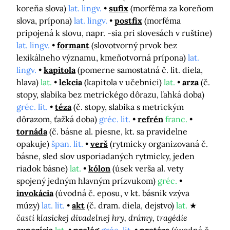
koreňa slova)
lat. lingv.
sufix
(morféma za koreňom
slova, prípona)
lat. lingv.
postfix
(morféma
pripojená k slovu, napr. -sia pri slovesách v ruštine)
lat. lingv.
formant
(slovotvorný prvok bez
lexikálneho významu, kmeňotvorná prípona)
lat.
lingv.
kapitola
(pomerne samostatná č. lit. diela,
hlava)
lat.
lekcia
(kapitola v učebnici)
lat.
arza
(č.
stopy, slabika bez metrickégo dôrazu, ľahká doba)
gréc. lit.
téza
(č. stopy, slabika s metrickým
dôrazom, ťažká doba)
gréc. lit.
refrén
franc.
tornáda
(č. básne al. piesne, kt. sa pravidelne
opakuje)
špan. lit.
verš
(rytmicky organizovaná č.
básne, sled slov usporiadaných rytmicky, jeden
riadok básne)
lat.
kólon
(úsek verša al. vety
spojený jedným hlavným prízvukom)
gréc.
invokácia
(úvodná č. eposu, v kt. básnik vzýva
múzy)
lat. lit.
akt
(č. dram. diela, dejstvo)
lat.
časti klasickej divadelnej hry, drámy, tragédie