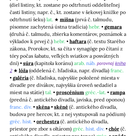
(diel listiny, kt. zostane po odtrhnutí oddeliteľnej
časti listiny, napr. č., kt. zostane v šekovej knižke po
odtrhnutí šeku)
lat.
mišna
(prvá č. talmudu,
písomne zachytená ústna tradícia)
hebr.
gemara
(druhá č. talmudu, zbierka komentárov, poznámok a
výkladov k prvej č.)
hebr.
haftara
(č. textu Starého
zákona, Prorokov, kt. sa číta v synagóge po čítaní z
tóry počas šabatu, veľkých sviatkov a posvätných
dní)
súra
(kapitola koránu)
arab.
náb.
porovnaj
kniha
2
lóža
(oddelená č. hľadiska, napr. divadla)
franc.
galéria
(č. hľadiska, najvyššie položené miesta v
divadle pre divákov, najvyššia úroveň sedadiel a
miest na státie)
tal.
proscénium
gréc.-lat.
rampa
(predná č. antického divadla, javiska, pred oponou)
franc. div.
skéna
skéné
(č. antického divadla,
budova pre hercov, kt. z nej vystupovali na pódium)
gréc. hist.
orchestra
(č. antického divadla,
priestor pre zbor s oltárom)
gréc.
hist. div.
chór
(č.