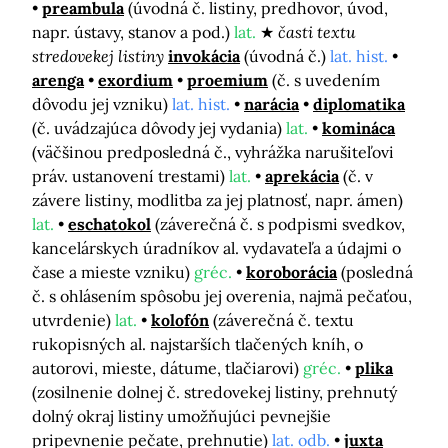
preambula
(úvodná č. listiny, predhovor, úvod,
napr. ústavy, stanov a pod.)
lat.
časti textu
stredovekej listiny
invokácia
(úvodná č.)
lat. hist.
arenga
exordium
proemium
(č. s uvedením
dôvodu jej vzniku)
lat. hist.
narácia
diplomatika
(č. uvádzajúca dôvody jej vydania)
lat.
komináca
(väčšinou predposledná č., vyhrážka narušiteľovi
práv. ustanovení trestami)
lat.
aprekácia
(č. v
závere listiny, modlitba za jej platnosť, napr. ámen)
lat.
eschatokol
(záverečná č. s podpismi svedkov,
kancelárskych úradníkov al. vydavateľa a údajmi o
čase a mieste vzniku)
gréc.
koroborácia
(posledná
č. s ohlásením spôsobu jej overenia, najmä pečaťou,
utvrdenie)
lat.
kolofón
(záverečná č. textu
rukopisných al. najstarších tlačených kníh, o
autorovi, mieste, dátume, tlačiarovi)
gréc.
plika
(zosilnenie dolnej č. stredovekej listiny, prehnutý
dolný okraj listiny umožňujúci pevnejšie
pripevnenie pečate, prehnutie)
lat. odb.
juxta