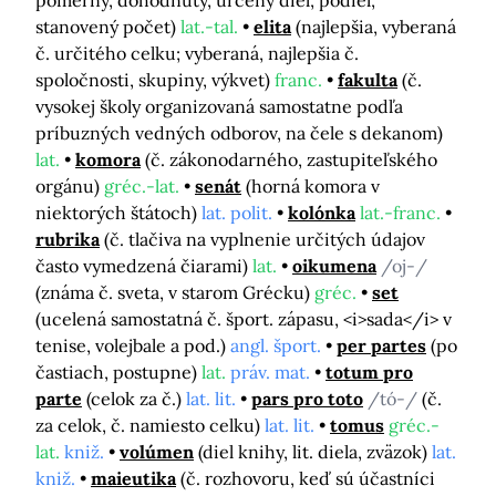
pomerný, dohodnutý, určený diel, podiel,
stanovený počet)
lat.-tal.
elita
(najlepšia, vyberaná
č. určitého celku; vyberaná, najlepšia č.
spoločnosti, skupiny, výkvet)
franc.
fakulta
(č.
vysokej školy organizovaná samostatne podľa
príbuzných vedných odborov, na čele s dekanom)
lat.
komora
(č. zákonodarného, zastupiteľského
orgánu)
gréc.-lat.
senát
(horná komora v
niektorých štátoch)
lat. polit.
kolónka
lat.-franc.
rubrika
(č. tlačiva na vyplnenie určitých údajov
často vymedzená čiarami)
lat.
oikumena
/oj-/
(známa č. sveta, v starom Grécku)
gréc.
set
(ucelená samostatná č. šport. zápasu, <i>sada</i> v
tenise, volejbale a pod.)
angl. šport.
per partes
(po
častiach, postupne)
lat.
práv. mat.
totum pro
parte
(celok za č.)
lat. lit.
pars pro toto
/tó-/
(č.
za celok, č. namiesto celku)
lat. lit.
tomus
gréc.-
lat.
kniž.
volúmen
(diel knihy, lit. diela, zväzok)
lat.
kniž.
maieutika
(č. rozhovoru, keď sú účastníci