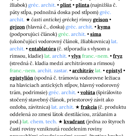
žliabok)
gréc. archit.
plint
plinta
(najnižšia č.
päty stĺpa, podnožná doska pod stĺpom)
gréc.
archit.
časti antickej gréckej rímsy
geison
gejzon
(hlavná č., doska)
gréc. archit.
kyma
(podporujúci článok)
gréc.
archit.
sima
(ukončujúci vodorovný článok, žliabkovnica)
lat.
archit.
entablatúra
(č. stĺporadia s vlysom a
rímsou, kladie)
lat.
archit.
vlys
franc.-nem.
fryz
(stredná č. kladia medzi architrávom a rímsou)
franc.-nem.
archit. zastar.
architráv
lat.
epistyl
epistylión
(spodná č. trámovia vodorovne ležiaca
na hlaviciach antických stĺpov, hlavný vodorovný
trám, podrímsie)
gréc. archit.
volúta
(špirálovito
stočený stavebný článok, priestorový závit ako
ozdoba, závitnica)
lat. archit.
frakcia
(č. produktu
oddelená zo zmesi látok destiláciou, zrážaním a
pod.)
lat.
chem. tech.
kvadrant
(jedna zo štyroch
častí roviny vzniknutá rozdelením roviny