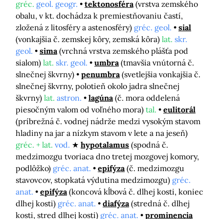
gréc.
geol. geogr.
tektonosféra
(vrstva zemského
obalu, v kt. dochádza k premiestňovaniu častí,
zložená z litosféry a astenosféry)
gréc. geol.
sial
(vonkajšia č. zemskej kôry, zemská kôra)
lat.
skr.
geol.
sima
(vrchná vrstva zemského plášťa pod
sialom)
lat.
skr. geol.
umbra
(tmavšia vnútorná č.
slnečnej škvrny)
penumbra
(svetlejšia vonkajšia č.
slnečnej škvrny, polotieň okolo jadra slnečnej
škvrny)
lat.
astron.
lagúna
(č. mora oddelená
piesočným valom od voľného mora)
tal.
eulitorál
(príbrežná č. vodnej nádrže medzi vysokým stavom
hladiny na jar a nízkym stavom v lete a na jeseň)
gréc. + lat.
vod.
hypotalamus
(spodná č.
medzimozgu tvoriaca dno tretej mozgovej komory,
podlôžko)
gréc. anat.
epifýza
(č. medzimozgu
stavovcov, stopkatá výdutina medzimozgu)
gréc.
anat.
epifýza
(koncová kĺbová č. dlhej kosti, koniec
dlhej kosti)
gréc. anat.
diafýza
(stredná č. dlhej
kosti, stred dlhej kosti)
gréc. anat.
prominencia