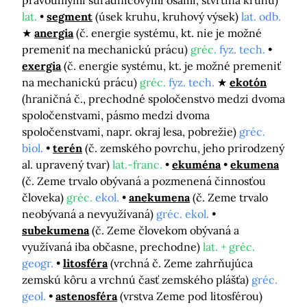
pravouhlými súradnicovými osami, štvrtina kruhu)
lat.
segment
(úsek kruhu, kruhový výsek)
lat. odb.
anergia
(č. energie systému, kt. nie je možné
premeniť na mechanickú prácu)
gréc.
fyz. tech.
exergia
(č. energie systému, kt. je možné premeniť
na mechanickú prácu)
gréc.
fyz. tech.
ekotón
(hraničná č., prechodné spoločenstvo medzi dvoma
spoločenstvami, pásmo medzi dvoma
spoločenstvami, napr. okraj lesa, pobrežie)
gréc.
biol.
terén
(č. zemského povrchu, jeho prirodzený
al. upravený tvar)
lat.-franc.
ekuména
ekumena
(č. Zeme trvalo obývaná a pozmenená činnosťou
človeka)
gréc.
ekol.
anekumena
(č. Zeme trvalo
neobývaná a nevyužívaná)
gréc. ekol.
subekumena
(č. Zeme človekom obývaná a
využívaná iba občasne, prechodne)
lat. + gréc.
geogr.
litosféra
(vrchná č. Zeme zahrňujúca
zemskú kôru a vrchnú časť zemského plášťa)
gréc.
geol.
astenosféra
(vrstva Zeme pod litosférou)