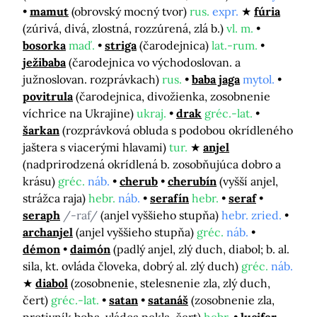
mamut
(obrovský mocný tvor)
rus.
expr.
fúria
(zúrivá, divá, zlostná, rozzúrená, zlá b.)
vl. m.
bosorka
maď.
striga
(čarodejnica)
lat.-rum.
ježibaba
(čarodejnica vo východoslovan. a
južnoslovan. rozprávkach)
rus.
baba jaga
mytol.
povitrula
(čarodejnica, divožienka, zosobnenie
víchrice na Ukrajine)
ukraj.
drak
gréc.-lat.
šarkan
(rozprávková obluda s podobou okrídleného
jaštera s viacerými hlavami)
tur.
anjel
(nadprirodzená okrídlená b. zosobňujúca dobro a
krásu)
gréc.
náb.
cherub
cherubín
(vyšší anjel,
strážca raja)
hebr.
náb.
serafín
hebr.
seraf
seraph
/-raf/
(anjel vyššieho stupňa)
hebr. zried.
archanjel
(anjel vyššieho stupňa)
gréc.
náb.
démon
daimón
(padlý anjel, zlý duch, diabol; b. al.
sila, kt. ovláda človeka, dobrý al. zlý duch)
gréc.
náb.
diabol
(zosobnenie, stelesnenie zla, zlý duch,
čert)
gréc.-lat.
satan
satanáš
(zosobnenie zla,