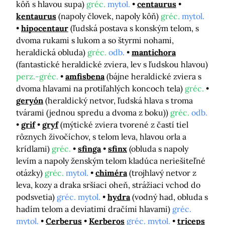
kôň s hlavou supa)
gréc.
mytol.
centaurus
kentaurus
(napoly človek, napoly kôň)
gréc.
mytol.
hipocentaur
(ľudská postava s konským telom, s
dvoma rukami s lukom a so štyrmi nohami,
heraldická obluda)
gréc.
odb.
mantichora
(fantastické heraldické zviera, lev s ľudskou hlavou)
perz.-gréc.
amfisbena
(bájne heraldické zviera s
dvoma hlavami na protiľahlých koncoch tela)
gréc.
geryón
(heraldický netvor, ľudská hlava s troma
tvárami (jednou spredu a dvoma z boku))
gréc.
odb.
grif
gryf
(mýtické zviera tvorené z častí tiel
rôznych živočíchov, s telom leva, hlavou orla a
krídlami)
gréc.
sfinga
sfinx
(obluda s napoly
levím a napoly ženským telom kladúca neriešiteľné
otázky)
gréc.
mytol.
chiméra
(trojhlavý netvor z
leva, kozy a draka sršiaci oheň, strážiaci vchod do
podsvetia)
gréc. mytol.
hydra
(vodný had, obluda s
hadím telom a deviatimi dračími hlavami)
gréc.
mytol.
Cerberus
Kerberos
gréc. mytol.
triceps