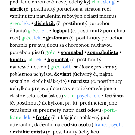
podklade chromozómovej odchýlky)
vl.m.
slang.
afatik
(č. postihnutý poruchou al stratou reči
vzniknutou narušením rečových oblastí mozgu)
gréc.
lek.
dislektik
(č. postihnutý poruchou
čítania)
gréc.
lek.
logopat
(č. postihnutý poruchou
reči)
gréc.
lek.
grafoman
(č. postihnutý poruchou
konania prejavujúcou sa chorobnou nutkavou
potrebou písať)
gréc.
somnabul
somnabulista
lunatik
lat.
lek.
hypnobat
(č. postihnutý
námesačníctvom)
gréc.
odb.
človek postihnutý
pohlavnou úchylkou
deviant
(úchylný č., najmä
sexuálne, <i>úchylák</i>)
narcista
(č. postihnutý
úchylkou prejavujúcou sa v erotickom záujme o
vlastné telo, sebaláskou)
vl. m.
psych. lek.
fetišista
(č. postihnutý úchylkou, pri kt. predmetom jeho
vzrušenia sú predmety, napr. časti odevu)
port.-
franc.
lek.
frotér
(č. ukájajúci pohlavný pud
otieraním, tlačením na cudziu osobu)
franc. psych.
exhibicionista
(č. postihnutý úchylkou