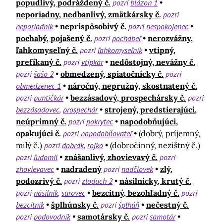
popudlivý, podráždený č.
pozri
blázon 1
neporiadny, nedbanlivý, zmätkársky č.
pozri
neporiadnik
neprispôsobivý č.
pozri
nespokojenec
pochabý, pojašený č.
pozri
pochábeľ
nerozvážny,
ľahkomyseľný č.
pozri
ľahkomyseľník
vtipný,
prefíkaný č.
pozri
vtipkár
nedôstojný, nevážny č.
pozri
šašo 2
obmedzený, spiatočnícky č.
pozri
obmedzenec 1
náročný, nepružný, skostnatený č.
pozri
puntičkár
bezzásadový, prospechársky č.
pozri
bezzásadovec
prospechár
strojený, predstierajúci,
neúprimný č.
pozri
pokrytec
napodobňujúci,
opakujúci č.
pozri
napodobňovateľ
(dobrý, príjemný,
milý č.)
pozri
dobrák
rojko
(dobročinný, nezištný č.)
pozri
ľudomil
znášanlivý, zhovievavý č.
pozri
zhovievavec
nadradený
pozri
nadčlovek
zlý,
podozrivý č.
pozri
zloduch 2
násilnícky, krutý č.
pozri
násilník
surovec
bezcitný, bezohľadný č.
pozri
bezcitník
šplhúnsky č.
pozri
šplhúň
nečestný č.
pozri
podovodník
samotársky č.
pozri
samotár