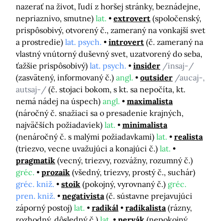
nazerať na život, ľudí z horšej stránky, beznádejne,
nepriaznivo, smutne)
lat.
extrovert
(spoločenský,
prispôsobivý, otvorený č., zameraný na vonkajší svet
a prostredie)
lat. psych.
introvert
(č. zameraný na
vlastný vnútorný duševný svet, uzatvorený do seba,
ťažšie prispôsobivý)
lat. psych.
insider
/insaj-/
(zasvätený, informovaný č.)
angl.
outsider
/aucaj-,
autsaj-/
(č. stojaci bokom, s kt. sa nepočíta, kt.
nemá nádej na úspech)
angl.
maximalista
(náročný č. snažiaci sa o presadenie krajných,
najväčších požiadaviek)
lat.
minimalista
(nenáročný č. s malými požiadavkami)
lat.
realista
(triezvo, vecne uvažujúci a konajúci č.)
lat.
pragmatik
(vecný, triezvy, rozvážny, rozumný č.)
gréc.
prozaik
(všedný, triezvy, prostý č., suchár)
gréc. kniž.
stoik
(pokojný, vyrovnaný č.)
gréc.
pren. kniž.
negativista
(č. sústavne prejavujúci
záporný postoj)
lat.
radikál
radikalista
(rázny,
rozhodný, dôsledný č.)
lat.
nervák
(nepokojný,