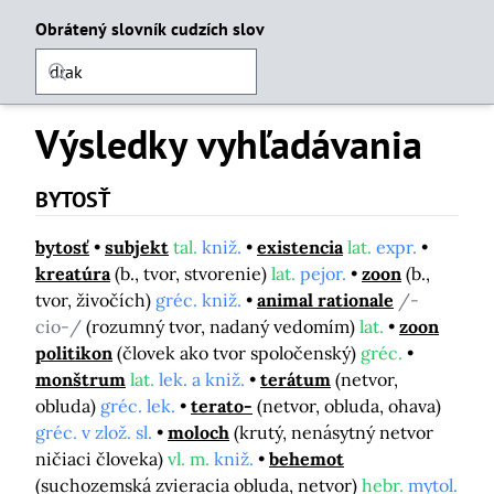
Obrátený slovník cudzích slov
Výsledky vyhľadávania
BYTOSŤ
bytosť
subjekt
tal.
kniž.
existencia
lat.
expr.
kreatúra
(b., tvor, stvorenie)
lat.
pejor.
zoon
(b.,
tvor, živočích)
gréc. kniž.
animal rationale
/-
cio-/
(rozumný tvor, nadaný vedomím)
lat.
zoon
politikon
(človek ako tvor spoločenský)
gréc.
monštrum
lat.
lek. a kniž.
terátum
(netvor,
obluda)
gréc. lek.
terato-
(netvor, obluda, ohava)
gréc. v zlož. sl.
moloch
(krutý, nenásytný netvor
ničiaci človeka)
vl. m.
kniž.
behemot
(suchozemská zvieracia obluda, netvor)
hebr.
mytol.