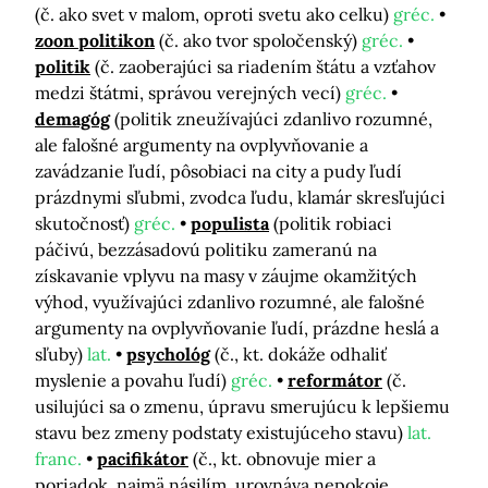
(č. ako svet v malom, oproti svetu ako celku)
gréc.
zoon politikon
(č. ako tvor spoločenský)
gréc.
politik
(č. zaoberajúci sa riadením štátu a vzťahov
medzi štátmi, správou verejných vecí)
gréc.
demagóg
(politik zneužívajúci zdanlivo rozumné,
ale falošné argumenty na ovplyvňovanie a
zavádzanie ľudí, pôsobiaci na city a pudy ľudí
prázdnymi sľubmi, zvodca ľudu, klamár skresľujúci
skutočnosť)
gréc.
populista
(politik robiaci
páčivú, bezzásadovú politiku zameranú na
získavanie vplyvu na masy v záujme okamžitých
výhod, využívajúci zdanlivo rozumné, ale falošné
argumenty na ovplyvňovanie ľudí, prázdne heslá a
sľuby)
lat.
psychológ
(č., kt. dokáže odhaliť
myslenie a povahu ľudí)
gréc.
reformátor
(č.
usilujúci sa o zmenu, úpravu smerujúcu k lepšiemu
stavu bez zmeny podstaty existujúceho stavu)
lat.
franc.
pacifikátor
(č., kt. obnovuje mier a
poriadok, najmä násilím, urovnáva nepokoje,