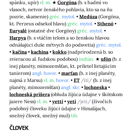
spánku, upír)
vl. m.
Gorgóna
(b. s hadmi vo
vlasoch, netvor ženského pohlavia, kto sa na ňu
pozrie, skamenie)
gréc.
mytol.
Medúza
(Gorgóna,
kt. Perzeus odsekol hlavu)
gréc.
mytol.
Sthenó
Euryalé
(ostatné dve Gorgóny)
gréc.
mytol.
Harpya
(b. s vtáčím telom a so ženskou hlavou
odnášajúci duše mŕtvych do podsvetia)
gréc. mytol.
kačina
kachina
kokko
(nadprirodzená b. so
zvieracou al. ľudskou podobou)
indián.
ufón
(b. z
inej planéty, mimozemšťan, kt. priletel lietajúcim
tanierom)
angl. hovor.
marťan
(b. z inej planéty,
najmä z Marsu)
vl. m.
hovor.
ET
/ítí/
(b. z inej
planéty, mimozemšťan)
angl. skr.
lochneska
lochneská príšera
(obluda žijúca údajne v škótskom
jazere Ness)
vl. m.
yetti
yeti
/jeti/
(živočích
podobný človeku žijúci údajne v Himalájach,
snežný človek, snežný muž)
tib.
ČLOVEK