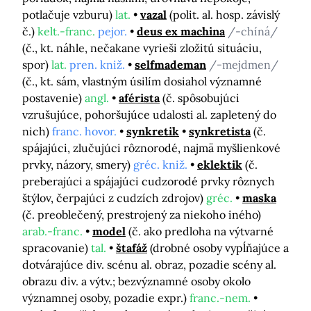
potlačuje vzburu)
lat.
vazal
(polit. al. hosp. závislý
č.)
kelt.-franc.
pejor.
deus ex machina
/-chíná/
(č., kt. náhle, nečakane vyrieši zložitú situáciu,
spor)
lat.
pren. kniž.
selfmademan
/-mejdmen/
(č., kt. sám, vlastným úsilím dosiahol významné
postavenie)
angl.
aférista
(č. spôsobujúci
vzrušujúce, pohoršujúce udalosti al. zapletený do
nich)
franc. hovor.
synkretik
synkretista
(č.
spájajúci, zlučujúci rôznorodé, najmä myšlienkové
prvky, názory, smery)
gréc. kniž.
eklektik
(č.
preberajúci a spájajúci cudzorodé prvky rôznych
štýlov, čerpajúci z cudzích zdrojov)
gréc.
maska
(č. preoblečený, prestrojený za niekoho iného)
arab.-franc.
model
(č. ako predloha na výtvarné
spracovanie)
tal.
štafáž
(drobné osoby vypĺňajúce a
dotvárajúce div. scénu al. obraz, pozadie scény al.
obrazu div. a výtv.; bezvýznamné osoby okolo
významnej osoby, pozadie expr.)
franc.-nem.