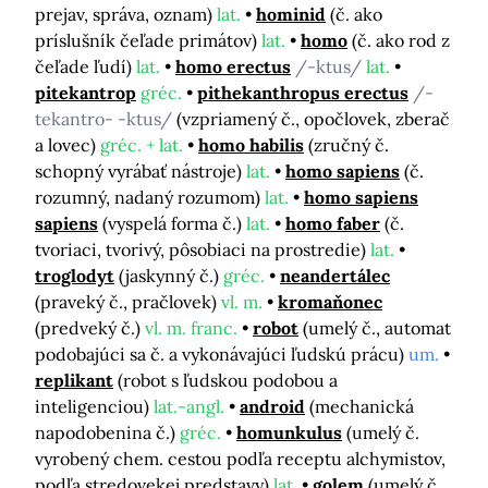
prejav, správa, oznam)
lat.
hominid
(č. ako
príslušník čeľade primátov)
lat.
homo
(č. ako rod z
čeľade ľudí)
lat.
homo erectus
/-ktus/
lat.
pitekantrop
gréc.
pithekanthropus erectus
/-
tekantro- -ktus/
(vzpriamený č., opočlovek, zberač
a lovec)
gréc. + lat.
homo habilis
(zručný č.
schopný vyrábať nástroje)
lat.
homo sapiens
(č.
rozumný, nadaný rozumom)
lat.
homo sapiens
sapiens
(vyspelá forma č.)
lat.
homo faber
(č.
tvoriaci, tvorivý, pôsobiaci na prostredie)
lat.
troglodyt
(jaskynný č.)
gréc.
neandertálec
(praveký č., pračlovek)
vl. m.
kromaňonec
(predveký č.)
vl. m. franc.
robot
(umelý č., automat
podobajúci sa č. a vykonávajúci ľudskú prácu)
um.
replikant
(robot s ľudskou podobou a
inteligenciou)
lat.-angl.
android
(mechanická
napodobenina č.)
gréc.
homunkulus
(umelý č.
vyrobený chem. cestou podľa receptu alchymistov,
podľa stredovekej predstavy)
lat.
golem
(umelý č.