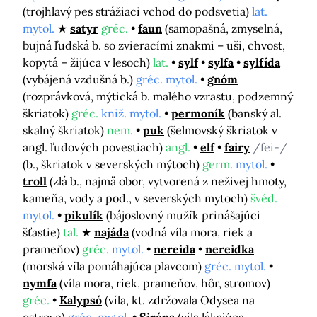
(trojhlavý pes strážiaci vchod do podsvetia)
lat.
mytol.
satyr
gréc.
faun
(samopašná, zmyselná,
bujná ľudská b. so zvieracími znakmi – uši, chvost,
kopytá – žijúca v lesoch)
lat.
sylf
sylfa
sylfída
(vybájená vzdušná b.)
gréc. mytol.
gnóm
(rozprávková, mýtická b. malého vzrastu, podzemný
škriatok)
gréc.
kniž. mytol.
permoník
(banský al.
skalný škriatok)
nem.
puk
(šelmovský škriatok v
angl. ľudových povestiach)
angl.
elf
fairy
/fei-/
(b., škriatok v severských mýtoch)
germ.
mytol.
troll
(zlá b., najmä obor, vytvorená z neživej hmoty,
kameňa, vody a pod., v severských mytoch)
švéd.
mytol.
pikulík
(bájoslovný mužík prinášajúci
šťastie)
tal.
najáda
(vodná víla mora, riek a
prameňov)
gréc.
mytol.
nereida
nereidka
(morská víla pomáhajúca plavcom)
gréc. mytol.
nymfa
(víla mora, riek, prameňov, hôr, stromov)
gréc.
Kalypsó
(víla, kt. zdržovala Odysea na