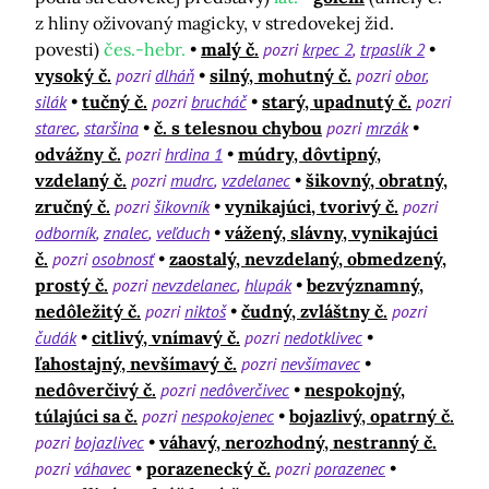
z hliny oživovaný magicky, v stredovekej žid.
povesti)
čes.-hebr.
malý č.
pozri
krpec 2
trpaslík 2
vysoký č.
pozri
dlháň
silný, mohutný č.
pozri
obor
silák
tučný č.
pozri
brucháč
starý, upadnutý č.
pozri
starec
staršina
č. s telesnou chybou
pozri
mrzák
odvážny č.
pozri
hrdina 1
múdry, dôvtipný,
vzdelaný č.
pozri
mudrc
vzdelanec
šikovný, obratný,
zručný č.
pozri
šikovník
vynikajúci, tvorivý č.
pozri
odborník
znalec
veľduch
vážený, slávny, vynikajúci
č.
pozri
osobnosť
zaostalý, nevzdelaný, obmedzený,
prostý č.
pozri
nevzdelanec
hlupák
bezvýznamný,
nedôležitý č.
pozri
niktoš
čudný, zvláštny č.
pozri
čudák
citlivý, vnímavý č.
pozri
nedotklivec
ľahostajný, nevšímavý č.
pozri
nevšímavec
nedôverčivý č.
pozri
nedôverčivec
nespokojný,
túlajúci sa č.
pozri
nespokojenec
bojazlivý, opatrný č.
pozri
bojazlivec
váhavý, nerozhodný, nestranný č.
pozri
váhavec
porazenecký č.
pozri
porazenec