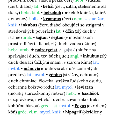
protivník boha, vládca pekla, čert)
hebr.
lucifer
(čert, diabol)
lat.
beliál
(čert, satan, stelesnenie zla,
skazy)
hebr. bibl.
belzebub
(pekelné knieža, knieža
démonov)
?
bibl.
krampus
(čert)
nem.
zastar. žart.
kniž.
inkubus
(čert, diabol obcujúci so strigami v
stredovekých poverách)
lat.
džin
(zlý duch v
islame)
arab.
šajtan
šejtan
(v moslimskom
prostredí čert, diabol, zlý duch, vodca džinov)
hebr.-arab.
poltergeist
/-gajst/
(hlučne sa
správajúci duch, tzv. búchajúci)
angl.
inkubus
(zlý
duch desiaci ťažkými snami, v starom Ríme)
lat.
mytol.
mánovia
(duchovia al. duše zomretých
predkov)
lat. mytol.
génius
(strážny, ochranný
duch chrániaci človeka, strážca ľudského osudu,
ochranné božstvo rodu)
lat. mytol.
leviatan
(morský starozákonný netvor)
hebr.
bazilišok
(rozprávková, mýtická b. zobrazovaná ako drak s
kohúťou hlavou)
gréc.-lat.
mytol.
Pegas
(okrídlený
kôň)
gréc. vl. m.
mytol. kniž.
hipogrif
(okrídlený