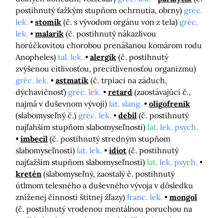
postihnutý ťažkým stupňom ochrnutia, obrny)
gréc.
lek.
stomik
(č. s vývodom orgánu von z tela)
gréc.
lek.
malarik
(č. postihnutý nákazlivou
horúčkovitou chorobou prenášanou komárom rodu
Anopheles)
tal. lek.
alergik
(č. postihnutý
zvýšenou citlivosťou, precitlivenosťou organizmu)
gréc. lek.
astmatik
(č. trpiaci na záduch,
dýchavičnosť)
gréc. lek.
retard
(zaostávajúci č.,
najmä v duševnom vývoji)
lat. slang.
oligofrenik
(slabomyseľný č.)
gréc. lek.
debil
(č. postihnutý
najľahším stupňom slabomyseľnosti)
lat.
lek. psych.
imbecil
(č. postihnutý stredným stupňom
slabomyseľnosti)
lat. lek.
idiot
(č. postihnutý
najťažším stupňom slabomyseľnosti)
lat.
lek. psych.
kretén
(slabomyseľný, zaostalý č. postihnutý
útlmom telesného a duševného vývoja v dôsledku
zníženej činnosti štítnej žľazy)
franc. lek.
mongol
(č. postihnutý vrodenou mentálnou poruchou na