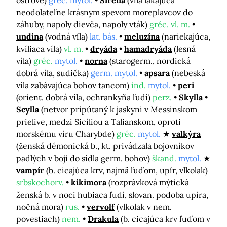
ostrove)
gréc. mytol.
Siréna
(víla lákajúca
neodolateľne krásnym spevom moreplavcov do
záhuby, napoly dievča, napoly vták)
gréc. vl. m.
undina
(vodná víla)
lat. bás.
meluzína
(nariekajúca,
kvíliaca víla)
vl. m.
dryáda
hamadryáda
(lesná
víla)
gréc.
mytol.
norna
(starogerm., nordická
dobrá víla, sudička)
germ. mytol.
apsara
(nebeská
víla zabávajúca bohov tancom)
ind.
mytol.
peri
(orient. dobrá víla, ochrankyňa ľudí)
perz.
Skylla
Scylla
(netvor pripútaný k jaskyni v Messinskom
prielive, medzi Sicíliou a Talianskom, oproti
morskému víru Charybde)
gréc.
mytol.
valkýra
(ženská démonická b., kt. privádzala bojovníkov
padlých v boji do sídla germ. bohov)
škand.
mytol.
vampír
(b. cicajúca krv, najmä ľuďom, upír, vlkolak)
srbskochorv.
kikimora
(rozprávková mýtická
ženská b. v noci hubiaca ľudí, slovan. podoba upíra,
nočná mora)
rus.
vervolf
(vlkolak v nem.
povestiach)
nem.
Drakula
(b. cicajúca krv ľuďom v