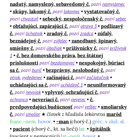
nadutý, namyslený, sebavedomý č.
pozri
namyslenec
skúpy, lakomý č.
pozri
lakomec
vystatovačný č.
pozri
chvastúň
sebecký, nespoločenský č.
pozri
sebec
obťažujúci, zapárajúci č.
pozri
otrava 3
podlízavý
č.
pozri
lichotník
zradný č.
pozri
zradca
zúfalý,
beznádejný č.
pozri
zúfalec
zanedbaný, špinavý,
smiešny č.
pozri
úbožiak
príživnícky č.
pozri
príživník
1
č. bez domovského práva, bez štátnej
príslušnosti
pozri
bezdomovec
nespokojný, búriaci
sa č.
pozri
burič
bezprávny, neslobodný č.
pozri
otrok
vydedenec
začínajúci č.
pozri
začiatočník
uchádzajúci sa č.
pozri
uchádzač 1
neuniformovaný
č.
pozri
nevojak
vplyvný, ochraňujúci č.
pozri
ochranca
neveriaci č.
pozri
neverec
č.
predpovedajúci budúcnosť
pozri
veštec
smoliarsky
č.
pozri
smoliar
človek z hľadisla lekárstva
maród
franc.-nem.
hovor.
-man
(chorý č.)
gréc. v zlož. sl.
pacient
(chorý č., kt. sa lieči)
lat.
špitálnik
(pacient v nemocnici)
lat.-nem.
hovor.