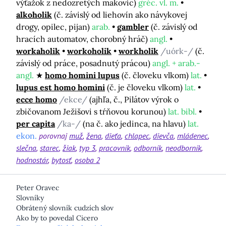
výťažok z nedozretých makovíc)
gréc. vl. m.
alkoholik
(č. závislý od liehovín ako návykovej
drogy, opilec, pijan)
arab.
gambler
(č. závislý od
hracích automatov, chorobný hráč)
angl.
workaholik
workoholik
workholik
/uórk-/
(č.
závislý od práce, posadnutý prácou)
angl. + arab.-
angl.
homo homini lupus
(č. človeku vlkom)
lat.
lupus est homo homini
(č. je človeku vlkom)
lat.
ecce homo
/ekce/
(ajhľa, č., Pilátov výrok o
zbičovanom Ježišovi s tŕňovou korunou)
lat. bibl.
per capita
/ka-/
(na č. ako jedinca, na hlavu)
lat.
ekon.
porovnaj
muž
žena
dieťa
chlapec
dievča
mládenec
slečna
starec
žiak
typ 3
pracovník
odborník
neodborník
hodnostár
bytosť
osoba 2
Peter Oravec
Slovníky
Obrátený slovník cudzích slov
Ako by to povedal Cicero