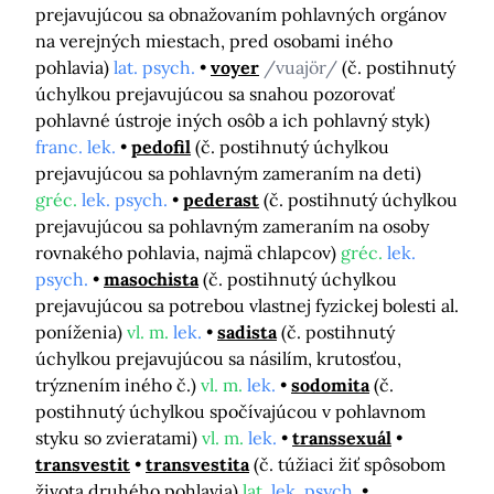
prejavujúcou sa obnažovaním pohlavných orgánov
na verejných miestach, pred osobami iného
pohlavia)
lat. psych.
voyer
/vuajör/
(č. postihnutý
úchylkou prejavujúcou sa snahou pozorovať
pohlavné ústroje iných osôb a ich pohlavný styk)
franc. lek.
pedofil
(č. postihnutý úchylkou
prejavujúcou sa pohlavným zameraním na deti)
gréc.
lek. psych.
pederast
(č. postihnutý úchylkou
prejavujúcou sa pohlavným zameraním na osoby
rovnakého pohlavia, najmä chlapcov)
gréc.
lek.
psych.
masochista
(č. postihnutý úchylkou
prejavujúcou sa potrebou vlastnej fyzickej bolesti al.
poníženia)
vl. m.
lek.
sadista
(č. postihnutý
úchylkou prejavujúcou sa násilím, krutosťou,
trýznením iného č.)
vl. m.
lek.
sodomita
(č.
postihnutý úchylkou spočívajúcou v pohlavnom
styku so zvieratami)
vl. m.
lek.
transsexuál
transvestit
transvestita
(č. túžiaci žiť spôsobom
života druhého pohlavia)
lat.
lek. psych.