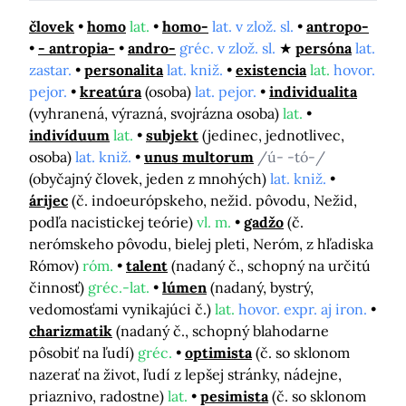
človek
homo
lat.
homo-
lat. v zlož. sl.
antropo-
- antropia-
andro-
gréc. v zlož. sl.
persóna
lat.
zastar.
personalita
lat. kniž.
existencia
lat.
hovor.
pejor.
kreatúra
(osoba)
lat. pejor.
individualita
(vyhranená, výrazná, svojrázna osoba)
lat.
indivíduum
lat.
subjekt
(jedinec, jednotlivec,
osoba)
lat. kniž.
unus multorum
/ú- -tó-/
(obyčajný človek, jeden z mnohých)
lat. kniž.
árijec
(č. indoeurópskeho, nežid. pôvodu, Nežid,
podľa nacistickej teórie)
vl. m.
gadžo
(č.
nerómskeho pôvodu, bielej pleti, Neróm, z hľadiska
Rómov)
róm.
talent
(nadaný č., schopný na určitú
činnosť)
gréc.-lat.
lúmen
(nadaný, bystrý,
vedomosťami vynikajúci č.)
lat.
hovor. expr. aj iron.
charizmatik
(nadaný č., schopný blahodarne
pôsobiť na ľudí)
gréc.
optimista
(č. so sklonom
nazerať na život, ľudí z lepšej stránky, nádejne,
priaznivo, radostne)
lat.
pesimista
(č. so sklonom