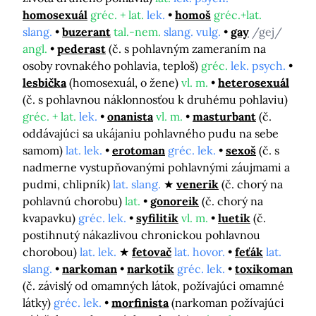
homosexuál
gréc. + lat.
lek.
homoš
gréc.+lat.
slang.
buzerant
tal.-nem.
slang. vulg.
gay
/gej/
angl.
pederast
(č. s pohlavným zameraním na
osoby rovnakého pohlavia, teploš)
gréc.
lek. psych.
lesbička
(homosexuál, o žene)
vl. m.
heterosexuál
(č. s pohlavnou náklonnosťou k druhému pohlaviu)
gréc. + lat.
lek.
onanista
vl. m.
masturbant
(č.
oddávajúci sa ukájaniu pohlavného pudu na sebe
samom)
lat. lek.
erotoman
gréc. lek.
sexoš
(č. s
nadmerne vystupňovanými pohlavnými záujmami a
pudmi, chlipník)
lat. slang.
venerik
(č. chorý na
pohlavnú chorobu)
lat.
gonoreik
(č. chorý na
kvapavku)
gréc. lek.
syfilitik
vl. m.
luetik
(č.
postihnutý nákazlivou chronickou pohlavnou
chorobou)
lat. lek.
fetovač
lat. hovor.
feťák
lat.
slang.
narkoman
narkotik
gréc. lek.
toxikoman
(č. závislý od omamných látok, požívajúci omamné
látky)
gréc. lek.
morfinista
(narkoman požívajúci