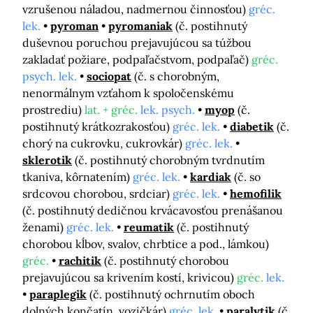
vzrušenou náladou, nadmernou činnosťou)
gréc.
lek.
pyroman
pyromaniak
(č. postihnutý
duševnou poruchou prejavujúcou sa túžbou
zakladať požiare, podpaľačstvom, podpaľač)
gréc.
psych. lek.
sociopat
(č. s chorobným,
nenormálnym vzťahom k spoločenskému
prostrediu)
lat. + gréc.
lek. psych.
myop
(č.
postihnutý krátkozrakosťou)
gréc. lek.
diabetik
(č.
chorý na cukrovku, cukrovkár)
gréc. lek.
sklerotik
(č. postihnutý chorobným tvrdnutím
tkaniva, kôrnatením)
gréc. lek.
kardiak
(č. so
srdcovou chorobou, srdciar)
gréc. lek.
hemofilik
(č. postihnutý dedičnou krvácavosťou prenášanou
ženami)
gréc. lek.
reumatik
(č. postihnutý
chorobou kĺbov, svalov, chrbtice a pod., lámkou)
gréc.
rachitik
(č. postihnutý chorobou
prejavujúcou sa krivením kostí, krivicou)
gréc.
lek.
paraplegik
(č. postihnutý ochrnutím oboch
dolných končatín, vozičkár)
gréc. lek.
paralytik
(č.