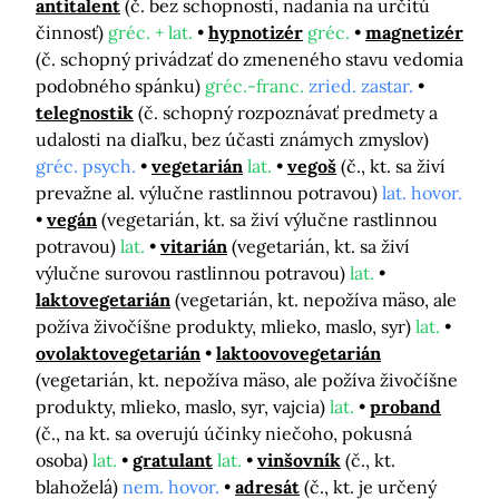
antitalent
(č. bez schopností, nadania na určitú
činnosť)
gréc. + lat.
hypnotizér
gréc.
magnetizér
(č. schopný privádzať do zmeneného stavu vedomia
podobného spánku)
gréc.-franc.
zried. zastar.
telegnostik
(č. schopný rozpoznávať predmety a
udalosti na diaľku, bez účasti známych zmyslov)
gréc. psych.
vegetarián
lat.
vegoš
(č., kt. sa živí
prevažne al. výlučne rastlinnou potravou)
lat. hovor.
vegán
(vegetarián, kt. sa živí výlučne rastlinnou
potravou)
lat.
vitarián
(vegetarián, kt. sa živí
výlučne surovou rastlinnou potravou)
lat.
laktovegetarián
(vegetarián, kt. nepožíva mäso, ale
požíva živočíšne produkty, mlieko, maslo, syr)
lat.
ovolaktovegetarián
laktoovovegetarián
(vegetarián, kt. nepožíva mäso, ale požíva živočíšne
produkty, mlieko, maslo, syr, vajcia)
lat.
proband
(č., na kt. sa overujú účinky niečoho, pokusná
osoba)
lat.
gratulant
lat.
vinšovník
(č., kt.
blahoželá)
nem. hovor.
adresát
(č., kt. je určený