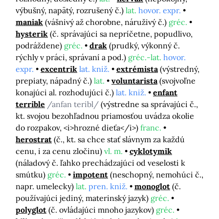
výbušný, napätý, rozrušený č.)
lat.
hovor. expr.
maniak
(vášnivý až chorobne, náruživý č.)
gréc.
hysterik
(č. správajúci sa nepríčetne, popudlivo,
podráždene)
gréc.
drak
(prudký, výkonný č.
rýchly v práci, správaní a pod.)
gréc.-lat.
hovor.
expr.
excentrik
lat. kniž.
extrémista
(výstredný,
prepiaty, nápadný č.)
lat.
voluntarista
(svojvoľne
konajúci al. rozhodujúci č.)
lat. kniž.
enfant
terrible
/anfan teribl/
(výstredne sa správajúci č.,
kt. svojou bezohľadnou priamosťou uvádza okolie
do rozpakov, <i>hrozné dieťa</i>)
franc.
herostrat
(č., kt. sa chce stať slávnym za každú
cenu, i za cenu zločinu)
vl. m.
cyklotymik
(náladový č. ľahko prechádzajúci od veselosti k
smútku)
gréc.
impotent
(neschopný, nemohúci č.,
napr. umelecky)
lat.
pren. kniž.
monoglot
(č.
používajúci jediný, materinský jazyk)
gréc.
polyglot
(č. ovládajúci mnoho jazykov)
gréc.