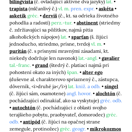
bilingvista
(č. ovládajúci aktívne dva jazyky)
lat.
trapista
(mlčanlivý č.)
vl. m.
pren. expr.
askéta
asketik
gréc.
derviš
(č., kt. sa odrieka životného
pohodlia a radostí)
perz.-tur.
abstinent
(striedmy
č. zdržiavajúci sa pôžitkov, najmä pitia
alkoholických nápojov)
lat.
sparťan
(š. žijúci
jednoducho, striedmo, prísne, tvrdo)
vl. m.
puritán
(č. s prísnymi mravnými zásadami, kt.
niekedy dodržuje len navonok)
lat.-angl.
gavalier
tal.-franc.
grand
(štedrý č. platiaci najmä pri
pohostení okato za iných)
špan.
alter ego
(duševne al. charakterovo spriaznený č., zástupca,
dôverník, <i>druhé ja</i>)
lat.
kniž. a odb.
singel
(č. žijúci sám, osamotene)
angl. hovor.
alochtón
(č.
pochádzajúci odinakiaľ, ako sa vyskytuje)
gréc. odb.
autochtón
(č. pochádzajúci z oblasti svojho
terajšieho pobytu, praobyvateľ, domorodec)
gréc.
odb.
antipód
(č. žijúci na opačnej strane
zemegule, protinožec)
gréc.
geogr.
mikrokozmos