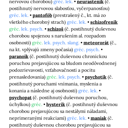
nervovou chorobou)
gréc. lek.
neurastenik
(č.
postihnutý nervovou slabosťou, vyčerpanosťou)
gréc. lek.
pantofób
(prestrašený č., kt. má zo
všetkého chorobný strach)
gréc. lek.
schizofrenik
gréc.
lek. psych.
schizoš
(č. postihnutý duševnou
chorobou spojenou s narušením al. rozpadom
osobnosti)
gréc.
lek. psych. slang.
meteororát
(č.,
na kt. vplývajú zmeny počasia)
gréc. psych.
paranoik
(č. postihnutý duševnou chronickou
poruchou prejavujúcou sa bludom neodôvodnenej
podozrievavosti, vzťahovačnosti a pocitu
prenasledovania)
gréc.
lek. psych.
psychotik
(č.
postihnutý poruchami vnímania, myslenia a
konania a následne aj osobnosti)
gréc. lek.
psychopat
(č. postihnutý duševnou poruchou,
úchylkou)
gréc.
hysterik
(č. postihnutý duševnou
chorobou prejavujúcou sa nestálymi náladami,
neprimeranými reakciami)
gréc. lek.
maniak
(č.
postihnutý duševnou chorobou prejavujúcou sa