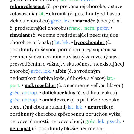
rekonvalescent
(č. po prekonanej chorobe, v stave
zotavovania)
lat.
chronik
(č. postihnutý zdĺhavou,
vleklou chorobou)
gréc. lek.
marodér
(chorý č. al.
č. predstierajúci chorobu)
franc.-nem.
pejor.
simulant
(č. vedome predstierajúci neexistujúce
chorobné príznaky)
lat. lek.
hypochonder
(č.
postihnutý duševnou poruchou prejavujúcou sa
prehnaným zameraním na vlastný zdravotný stav,
presvedčením o vážnej, v skutočnosti neexistujúcej
chorobe)
gréc. lek.
albín
(č. s vrodeným
nedostakom farbiva kože, dúhovky a vlasov)
lat.-
port.
makrocefalus
(č. s nadmerne veľkou hlavou)
gréc. antrop.
dolichocefalus
(č. s dlhou lebkou)
gréc. antrop.
ambidexter
(č. s približne rovnako
obratnými oboma rukami)
lat. lek.
neurotik
(č.
postihnutý chorobou spôsobenou poruchou vyššej
nervovej činnosti, nervovo chorý)
gréc.
lek. psych.
neuropat
(č. postihnutý bližšie neurčenou