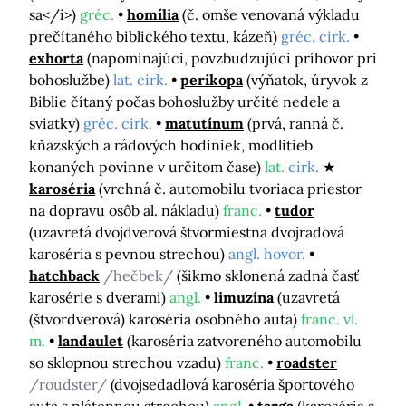
sa</i>)
gréc.
homília
(č. omše venovaná výkladu
prečítaného biblického textu, kázeň)
gréc. cirk.
exhorta
(napomínajúci, povzbudzujúci príhovor pri
bohoslužbe)
lat. cirk.
perikopa
(výňatok, úryvok z
Biblie čítaný počas bohoslužby určité nedele a
sviatky)
gréc. cirk.
matutínum
(prvá, ranná č.
kňazských a rádových hodiniek, modlitieb
konaných povinne v určitom čase)
lat.
cirk.
karoséria
(vrchná č. automobilu tvoriaca priestor
na dopravu osôb al. nákladu)
franc.
tudor
(uzavretá dvojdverová štvormiestna dvojradová
karoséria s pevnou strechou)
angl. hovor.
hatchback
/hečbek/
(šikmo sklonená zadná časť
karosérie s dverami)
angl.
limuzína
(uzavretá
(štvordverová) karoséria osobného auta)
franc. vl.
m.
landaulet
(karoséria zatvoreného automobilu
so sklopnou strechou vzadu)
franc.
roadster
/roudster/
(dvojsedadlová karoséria športového