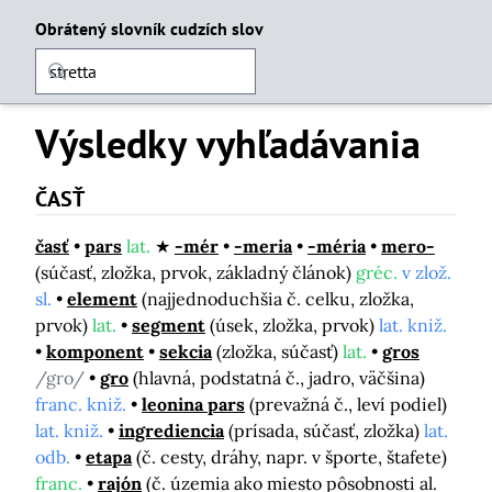
Obrátený slovník cudzích slov
Výsledky vyhľadávania
ČASŤ
časť
pars
lat.
-mér
-meria
-méria
mero-
(súčasť, zložka, prvok, základný článok)
gréc.
v zlož.
sl.
element
(najjednoduchšia č. celku, zložka,
prvok)
lat.
segment
(úsek, zložka, prvok)
lat. kniž.
komponent
sekcia
(zložka, súčasť)
lat.
gros
/gro/
gro
(hlavná, podstatná č., jadro, väčšina)
franc. kniž.
leonina pars
(prevažná č., leví podiel)
lat. kniž.
ingrediencia
(prísada, súčasť, zložka)
lat.
odb.
etapa
(č. cesty, dráhy, napr. v športe, štafete)
franc.
rajón
(č. územia ako miesto pôsobnosti al.