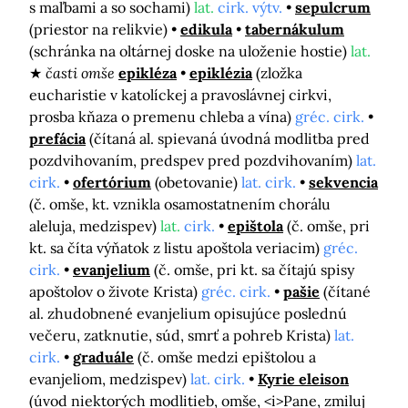
s maľbami a so sochami)
lat.
cirk. výtv.
sepulcrum
(priestor na relikvie)
edikula
tabernákulum
(schránka na oltárnej doske na uloženie hostie)
lat.
časti omše
epikléza
epiklézia
(zložka
eucharistie v katolíckej a pravoslávnej cirkvi,
prosba kňaza o premenu chleba a vína)
gréc. cirk.
prefácia
(čítaná al. spievaná úvodná modlitba pred
pozdvihovaním, predspev pred pozdvihovaním)
lat.
cirk.
ofertórium
(obetovanie)
lat. cirk.
sekvencia
(č. omše, kt. vznikla osamostatnením chorálu
aleluja, medzispev)
lat.
cirk.
epištola
(č. omše, pri
kt. sa číta výňatok z listu apoštola veriacim)
gréc.
cirk.
evanjelium
(č. omše, pri kt. sa čítajú spisy
apoštolov o živote Krista)
gréc. cirk.
pašie
(čítané
al. zhudobnené evanjelium opisujúce poslednú
večeru, zatknutie, súd, smrť a pohreb Krista)
lat.
cirk.
graduále
(č. omše medzi epištolou a
evanjeliom, medzispev)
lat. cirk.
Kyrie eleison
(úvod niektorých modlitieb, omše, <i>Pane, zmiluj