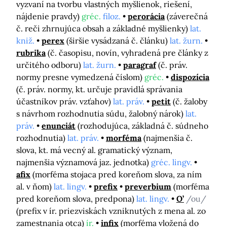
vyzvaní na tvorbu vlastných myšlienok, riešení,
nájdenie pravdy)
gréc.
filoz.
perorácia
(záverečná
č. reči zhrnujúca obsah a základné myšlienky)
lat.
kniž.
perex
(širšie vysádzaná č. článku)
lat. žurn.
rubrika
(č. časopisu, novín, vyhradená pre články z
určitého odboru)
lat. žurn.
paragraf
(č. práv.
normy presne vymedzená číslom)
gréc.
dispozícia
(č. práv. normy, kt. určuje pravidlá správania
účastníkov práv. vzťahov)
lat. práv.
petit
(č. žaloby
s návrhom rozhodnutia súdu, žalobný nárok)
lat.
práv.
enunciát
(rozhodujúca, základná č. súdneho
rozhodnutia)
lat. práv.
morféma
(najmenšia č.
slova, kt. má vecný al. gramatický význam,
najmenšia významová jaz. jednotka)
gréc. lingv.
afix
(morféma stojaca pred koreňom slova, za ním
al. v ňom)
lat. lingv.
prefix
preverbium
(morféma
pred koreňom slova, predpona)
lat. lingv.
O’
/ou/
(prefix v ír. priezviskách vzniknutých z mena al. zo
zamestnania otca)
ír.
infix
(morféma vložená do