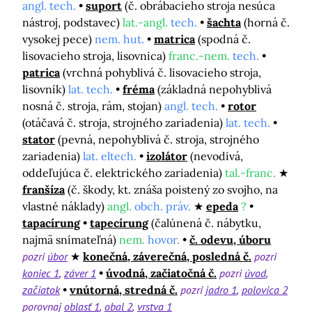
angl. tech.
suport
(č. obrábacieho stroja nesúca
nástroj, podstavec)
lat.-angl.
tech.
šachta
(horná č.
vysokej pece)
nem. hut.
matrica
(spodná č.
lisovacieho stroja, lisovnica)
franc.-nem.
tech.
patrica
(vrchná pohyblivá č. lisovacieho stroja,
lisovník)
lat. tech.
fréma
(základná nepohyblivá
nosná č. stroja, rám, stojan)
angl. tech.
rotor
(otáčavá č. stroja, strojného zariadenia)
lat. tech.
stator
(pevná, nepohyblivá č. stroja, strojného
zariadenia)
lat. eltech.
izolátor
(nevodivá,
oddeľujúca č. elektrického zariadenia)
tal.-franc.
franšíza
(č. škody, kt. znáša poistený zo svojho, na
vlastné náklady)
angl.
obch. práv.
epeda
?
tapacírung
tapecírung
(čalúnená č. nábytku,
najmä snímateľná)
nem.
hovor.
č. odevu, úboru
pozri
úbor
konečná, záverečná, posledná č.
pozri
koniec 1
záver 1
úvodná, začiatočná č.
pozri
úvod
začiatok
vnútorná, stredná č.
pozri
jadro 1
polovica 2
porovnaj
oblasť 1
obal 2
vrstva 1