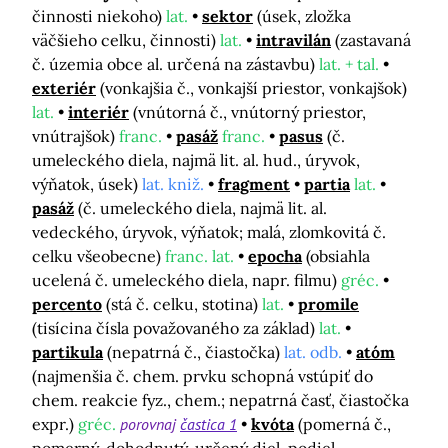
činnosti niekoho)
lat.
sektor
(úsek, zložka
väčšieho celku, činnosti)
lat.
intravilán
(zastavaná
č. územia obce al. určená na zástavbu)
lat. + tal.
exteriér
(vonkajšia č., vonkajší priestor, vonkajšok)
lat.
interiér
(vnútorná č., vnútorný priestor,
vnútrajšok)
franc.
pasáž
franc.
pasus
(č.
umeleckého diela, najmä lit. al. hud., úryvok,
výňatok, úsek)
lat. kniž.
fragment
partia
lat.
pasáž
(č. umeleckého diela, najmä lit. al.
vedeckého, úryvok, výňatok; malá, zlomkovitá č.
celku všeobecne)
franc. lat.
epocha
(obsiahla
ucelená č. umeleckého diela, napr. filmu)
gréc.
percento
(stá č. celku, stotina)
lat.
promile
(tisícina čísla považovaného za základ)
lat.
partikula
(nepatrná č., čiastočka)
lat. odb.
atóm
(najmenšia č. chem. prvku schopná vstúpiť do
chem. reakcie fyz., chem.; nepatrná časť, čiastočka
expr.)
gréc.
porovnaj
častica 1
kvóta
(pomerná č.,