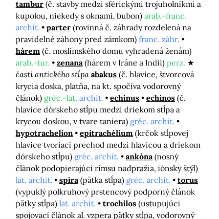
tambur
(č. stavby medzi sférickými trojuholníkmi a
kupolou, niekedy s oknami, bubon)
arab.-franc.
archit.
parter
(rovinná č. záhrady rozdelená na
pravidelné záhony pred zámkom)
franc. záhr.
hárem
(č. moslimského domu vyhradená ženám)
arab.-tur.
zenana
(hárem v Iráne a Indii)
perz.
časti antického stĺpa
abakus
(č. hlavice, štvorcová
krycia doska, platňa, na kt. spočíva vodorovný
článok)
gréc.-lat.
archit.
echinus
echinos
(č.
hlavice dórskeho stĺpu medzi driekom stĺpa a
krycou doskou, v tvare taniera)
gréc. archit.
hypotrachelion
epitrachélium
(krčok stĺpovej
hlavice tvoriaci prechod medzi hlavicou a driekom
dórskeho stĺpu)
gréc. archit.
ankóna
(nosný
článok podopierajúci rímsu nadpražia, iónsky štýl)
lat. archit.
spira
(pätka stĺpa)
gréc. archit.
torus
(vypuklý polkruhový prstencový podporný článok
pätky stĺpa)
lat. archit.
trochilos
(ustupujúci
spojovací článok al. vzpera pätky stĺpa, vodorovný