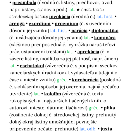
preambula
(úvodná č. listiny, predhovor, úvod,
napr. ústavy, stanov a pod.)
lat.
časti textu
stredovekej listiny
invokácia
(úvodná č.)
lat. hist.
arenga
exordium
proemium
(č. s uvedením
dôvodu jej vzniku)
lat. hist.
narácia
diplomatika
(č. uvádzajúca dôvody jej vydania)
lat.
komináca
(väčšinou predposledná č., vyhrážka narušiteľovi
práv. ustanovení trestami)
lat.
aprekácia
(č. v
závere listiny, modlitba za jej platnosť, napr. ámen)
lat.
eschatokol
(záverečná č. s podpismi svedkov,
kancelárskych úradníkov al. vydavateľa a údajmi o
čase a mieste vzniku)
gréc.
koroborácia
(posledná
č. s ohlásením spôsobu jej overenia, najmä pečaťou,
utvrdenie)
lat.
kolofón
(záverečná č. textu
rukopisných al. najstarších tlačených kníh, o
autorovi, mieste, dátume, tlačiarovi)
gréc.
plika
(zosilnenie dolnej č. stredovekej listiny, prehnutý
dolný okraj listiny umožňujúci pevnejšie
pripevnenie pečate, prehnutie)
lat. odb.
juxta