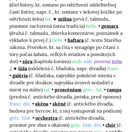
(diel listiny, kt. zostane po odtrhnutí oddeliteľnej
časti listiny, napr. č., kt. zostane v šekovej knižke po
odtrhnutí šeku)
lat.
mišna
(prvá č. talmudu,
písomne zachytená ústna tradícia)
hebr.
gemara
(druhá č. talmudu, zbierka komentárov, poznámok a
výkladov k prvej č.)
hebr.
haftara
(č. textu Starého
zákona, Prorokov, kt. sa číta v synagóge po čítaní z
tóry počas šabatu, veľkých sviatkov a posvätných
dní)
súra
(kapitola koránu)
arab.
náb.
porovnaj
kniha
2
lóža
(oddelená č. hľadiska, napr. divadla)
franc.
galéria
(č. hľadiska, najvyššie položené miesta v
divadle pre divákov, najvyššia úroveň sedadiel a
miest na státie)
tal.
proscénium
gréc.-lat.
rampa
(predná č. antického divadla, javiska, pred oponou)
franc. div.
skéna
skéné
(č. antického divadla,
budova pre hercov, kt. z nej vystupovali na pódium)
gréc. hist.
orchestra
(č. antického divadla,
priestor pre zbor s oltárom)
gréc.
hist. div.
chór
(č.