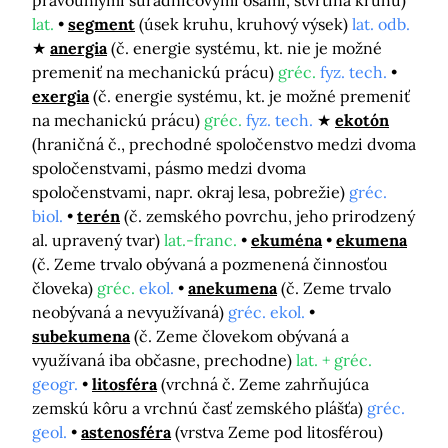
pravouhlými súradnicovými osami, štvrtina kruhu)
lat.
segment
(úsek kruhu, kruhový výsek)
lat. odb.
anergia
(č. energie systému, kt. nie je možné
premeniť na mechanickú prácu)
gréc.
fyz. tech.
exergia
(č. energie systému, kt. je možné premeniť
na mechanickú prácu)
gréc.
fyz. tech.
ekotón
(hraničná č., prechodné spoločenstvo medzi dvoma
spoločenstvami, pásmo medzi dvoma
spoločenstvami, napr. okraj lesa, pobrežie)
gréc.
biol.
terén
(č. zemského povrchu, jeho prirodzený
al. upravený tvar)
lat.-franc.
ekuména
ekumena
(č. Zeme trvalo obývaná a pozmenená činnosťou
človeka)
gréc.
ekol.
anekumena
(č. Zeme trvalo
neobývaná a nevyužívaná)
gréc. ekol.
subekumena
(č. Zeme človekom obývaná a
využívaná iba občasne, prechodne)
lat. + gréc.
geogr.
litosféra
(vrchná č. Zeme zahrňujúca
zemskú kôru a vrchnú časť zemského plášťa)
gréc.
geol.
astenosféra
(vrstva Zeme pod litosférou)