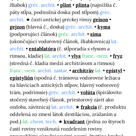
žliabok)
gréc. archit.
plint
plinta
(najnižšia č.
päty stĺpa, podnožná doska pod stĺpom)
gréc.
archit.
časti antickej gréckej rímsy
geison
gejzon
(hlavná č., doska)
gréc. archit.
kyma
(podporujúci článok)
gréc.
archit.
sima
(ukončujúci vodorovný článok, žliabkovnica)
lat.
archit.
entablatúra
(č. stĺporadia s vlysom a
rímsou, kladie)
lat.
archit.
vlys
franc.-nem.
fryz
(stredná č. kladia medzi architrávom a rímsou)
franc.-nem.
archit. zastar.
architráv
lat.
epistyl
epistylión
(spodná č. trámovia vodorovne ležiaca
na hlaviciach antických stĺpov, hlavný vodorovný
trám, podrímsie)
gréc. archit.
volúta
(špirálovito
stočený stavebný článok, priestorový závit ako
ozdoba, závitnica)
lat. archit.
frakcia
(č. produktu
oddelená zo zmesi látok destiláciou, zrážaním a
pod.)
lat.
chem. tech.
kvadrant
(jedna zo štyroch
častí roviny vzniknutá rozdelením roviny