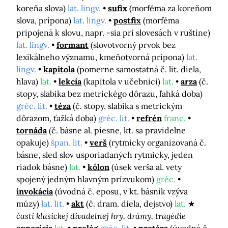
koreňa slova)
lat. lingv.
sufix
(morféma za koreňom
slova, prípona)
lat. lingv.
postfix
(morféma
pripojená k slovu, napr. -sia pri slovesách v ruštine)
lat. lingv.
formant
(slovotvorný prvok bez
lexikálneho významu, kmeňotvorná prípona)
lat.
lingv.
kapitola
(pomerne samostatná č. lit. diela,
hlava)
lat.
lekcia
(kapitola v učebnici)
lat.
arza
(č.
stopy, slabika bez metrickégo dôrazu, ľahká doba)
gréc. lit.
téza
(č. stopy, slabika s metrickým
dôrazom, ťažká doba)
gréc. lit.
refrén
franc.
tornáda
(č. básne al. piesne, kt. sa pravidelne
opakuje)
špan. lit.
verš
(rytmicky organizovaná č.
básne, sled slov usporiadaných rytmicky, jeden
riadok básne)
lat.
kólon
(úsek verša al. vety
spojený jedným hlavným prízvukom)
gréc.
invokácia
(úvodná č. eposu, v kt. básnik vzýva
múzy)
lat. lit.
akt
(č. dram. diela, dejstvo)
lat.
časti klasickej divadelnej hry, drámy, tragédie