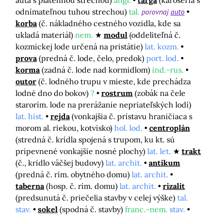
auta s plátennou strechou)
angl.
targa
(karoséria s
odnímateľnou tuhou strechou)
tal.
porovnaj
auto
korba
(č. nákladného cestného vozidla, kde sa
ukladá materiál)
nem.
modul
(oddeliteľná č.
kozmickej lode určená na pristátie)
lat. kozm.
prova
(predná č. lode, čelo, predok)
port. lod.
korma
(zadná č. lode nad kormidlom)
ind.-rus.
outor
(č. lodného trupu v mieste, kde prechádza
lodné dno do bokov)
?
rostrum
(zobák na čele
starorím. lode na prerážanie nepriateľských lodí)
lat. hist.
rejda
(vonkajšia č. prístavu hraničiaca s
morom al. riekou, kotvisko)
hol. lod.
centroplán
(stredná č. krídla spojená s trupom, ku kt. sú
pripevnené vonkajšie nosné plochy)
lat. let.
trakt
(č., krídlo väčšej budovy)
lat. archit.
antikum
(predná č. rím. obytného domu)
lat. archit.
taberna
(hosp. č. rím. domu)
lat. archit.
rizalit
(predsunutá č. priečelia stavby v celej výške)
tal.
stav.
sokel
(spodná č. stavby)
franc.-nem.
stav.