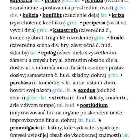
expozícia
lat.
prológ
gréc. lit.
protáza
(úvodná č.,
zoznámenie s postavami a prostredím, úvod)
gréc.
div.
kolízia
konflikt
(zauzlenie deja)
lat.
kríza
(vyvrcholenie konfliktu)
gréc.
peripetia
(zvrat vo
vývoji deja)
gréc.
katastrofa
(záverečná č.,
konečný obrat, tragické rozuzlenie)
gréc.
finále
(záverečná scéna div. hry; záverečná č. hud.
skladby)
tal.
epilóg
(záver diela s vysvetlením
zámeru a zmyslu hry al. zhrnutím obsahu diela,
doslov al. s informáciou o ďalších osudoch postáv,
doslov; samostatná č. hud. skladby, dohra)
gréc.
parabáza
(č. komédie, v kt. autor ústami zboru
hovorí svoj názor)
gréc. lit.
exodus
(odchod
zboru)
gréc.-lat.
stretta
(č. hud. sklady, koncertu,
árie v živom tempe)
tal. hud.
postlúdium
(improvizovaná hra na organe po skončení omše,
improvizované finále, dohra)
lat. hud.
promulgácia
(č. listiny, kde vydavateľ vyjadruje
úmysel uviesť jej obsah do všeobecnej známosti)
lat.