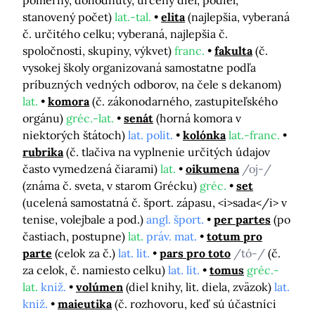
pomerný, dohodnutý, určený diel, podiel,
stanovený počet)
lat.-tal.
elita
(najlepšia, vyberaná
č. určitého celku; vyberaná, najlepšia č.
spoločnosti, skupiny, výkvet)
franc.
fakulta
(č.
vysokej školy organizovaná samostatne podľa
príbuzných vedných odborov, na čele s dekanom)
lat.
komora
(č. zákonodarného, zastupiteľského
orgánu)
gréc.-lat.
senát
(horná komora v
niektorých štátoch)
lat. polit.
kolónka
lat.-franc.
rubrika
(č. tlačiva na vyplnenie určitých údajov
často vymedzená čiarami)
lat.
oikumena
/oj-/
(známa č. sveta, v starom Grécku)
gréc.
set
(ucelená samostatná č. šport. zápasu, <i>sada</i> v
tenise, volejbale a pod.)
angl. šport.
per partes
(po
častiach, postupne)
lat.
práv. mat.
totum pro
parte
(celok za č.)
lat. lit.
pars pro toto
/tó-/
(č.
za celok, č. namiesto celku)
lat. lit.
tomus
gréc.-
lat.
kniž.
volúmen
(diel knihy, lit. diela, zväzok)
lat.
kniž.
maieutika
(č. rozhovoru, keď sú účastníci