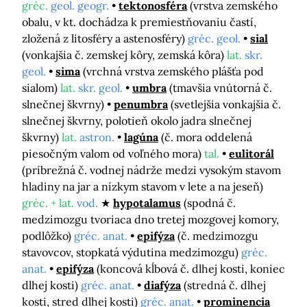
gréc.
geol. geogr.
tektonosféra
(vrstva zemského
obalu, v kt. dochádza k premiestňovaniu častí,
zložená z litosféry a astenosféry)
gréc. geol.
sial
(vonkajšia č. zemskej kôry, zemská kôra)
lat.
skr.
geol.
sima
(vrchná vrstva zemského plášťa pod
sialom)
lat.
skr. geol.
umbra
(tmavšia vnútorná č.
slnečnej škvrny)
penumbra
(svetlejšia vonkajšia č.
slnečnej škvrny, polotieň okolo jadra slnečnej
škvrny)
lat.
astron.
lagúna
(č. mora oddelená
piesočným valom od voľného mora)
tal.
eulitorál
(príbrežná č. vodnej nádrže medzi vysokým stavom
hladiny na jar a nízkym stavom v lete a na jeseň)
gréc. + lat.
vod.
hypotalamus
(spodná č.
medzimozgu tvoriaca dno tretej mozgovej komory,
podlôžko)
gréc. anat.
epifýza
(č. medzimozgu
stavovcov, stopkatá výdutina medzimozgu)
gréc.
anat.
epifýza
(koncová kĺbová č. dlhej kosti, koniec
dlhej kosti)
gréc. anat.
diafýza
(stredná č. dlhej
kosti, stred dlhej kosti)
gréc. anat.
prominencia