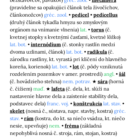
bezstavovcov, pavúkov)
gréc. zool.
metaméra
(pravidelne sa opakujúci článok tela živočíchov,
článkonožcov)
gréc. zool.
pedicel
pedicellus
(druhý článok tykadla hmyzu so zmyslovým
orgánom na vnímanie vlnenia)
lat.
torus
(č.
kvetnej stopky s kvetnými časťami, kvetné lôžko)
lat. bot.
internódium
(č. stonky rastlín medzi
dvoma uzlinami, článok)
lat. bot.
radikula
(č.
zárodku rastliny, kt. vyrastá pri klíčení do hlavného
koreňa, korienok)
lat. bot.
lot
(č. pôdy vzniknutá
rozdelením pozemkov v amer. prostredí)
angl.
šál
(č. hovädzieho stehna)
nem. potrav.
sára
(horná
č. čižiem)
maď.
lafeta
(č. dela, kt. slúži na
nastavenie hlavne dela a zaistenie stability dela,
podstavec dela)
franc. voj.
konštrukcia
lat. stav.
skelet
(nosná č., sústava, napr. stavby, kostra)
gréc.
stav.
rám
(kostra, do kt. sa niečo vsádza, kt. niečo
nesie, upevňuje)
nem.
fréma
(základná
nepohyblivá nosná č. stroja, rám, stojan, kostra)