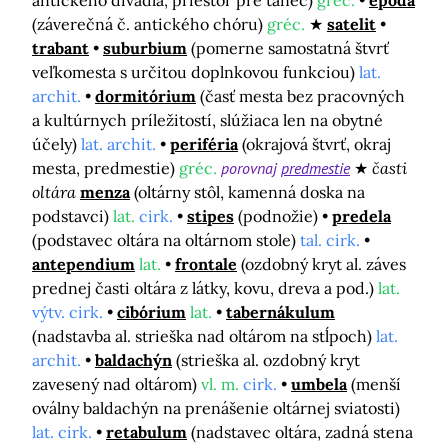
antického divadla, priestor pre tanec)
gréc.
epóda
(záverečná č. antického chóru)
gréc.
satelit
trabant
suburbium
(pomerne samostatná štvrť
veľkomesta s určitou doplnkovou funkciou)
lat.
archit.
dormitórium
(časť mesta bez pracovných
a kultúrnych príležitostí, slúžiaca len na obytné
účely)
lat. archit.
periféria
(okrajová štvrť, okraj
mesta, predmestie)
gréc.
porovnaj
predmestie
časti
oltára
menza
(oltárny stôl, kamenná doska na
podstavci)
lat.
cirk.
stipes
(podnožie)
predela
(podstavec oltára na oltárnom stole)
tal. cirk.
antependium
lat.
frontale
(ozdobný kryt al. záves
prednej časti oltára z látky, kovu, dreva a pod.)
lat.
výtv. cirk.
cibórium
lat.
tabernákulum
(nadstavba al. strieška nad oltárom na stĺpoch)
lat.
archit.
baldachýn
(strieška al. ozdobný kryt
zavesený nad oltárom)
vl. m.
cirk.
umbela
(menší
oválny baldachýn na prenášenie oltárnej sviatosti)
lat. cirk.
retabulum
(nadstavec oltára, zadná stena