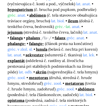
(vyčnievajúca č. kosti a pod., výčnelok)
lat. anat.
hypogastrium
(č. brucha pod pupkom, podbrušie)
gréc.
anat.
abdómen
(č. tela stavovcov obsahujúca
tráviace orgány, brucho)
lat. biol.
ileum
(dolná č.
tenkého čreva, bedrovník)
gréc.-lat.
anat.
jejunum
(stredná č. tenkého čreva, lačník)
lat. anat.
falanga
phalanx
/fa-/
falanx
gréc. anat.
phalango-
falango-
(článok prsta na končatine)
gréc. v zlož. sl.
lunula
(belavá č. nechta pri koreni)
lat. anat.
sekvester
(odumretá č. tkaniva)
lat. lek.
explantát
(oddelená č. rastliny al. živočícha
pestovaná pri stabilných podmienkach na živnej
pôde)
lat. odb.
akrón
(najprednejšia č. tela hmyzu)
gréc. zool.
mezotorax
(druhá, stredná č. hrude
hmyzu, stredohruď)
gréc. zool.
metatorax
(tretia
č. hrude hmyzu, zadohruď)
gréc. zool.
abdómen
(posledná č. tela článkonožcov, zadoček)
lat. biol.
opistoma
(posledná, zadná č. tela niektorých