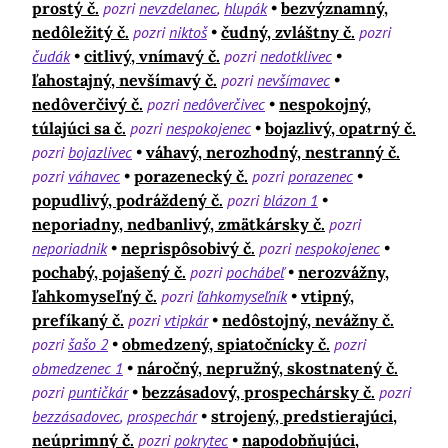
prostý č.
pozri
nevzdelanec
hlupák
bezvýznamný,
nedôležitý č.
pozri
niktoš
čudný, zvláštny č.
pozri
čudák
citlivý, vnímavý č.
pozri
nedotklivec
ľahostajný, nevšímavý č.
pozri
nevšímavec
nedôverčivý č.
pozri
nedôverčivec
nespokojný,
túlajúci sa č.
pozri
nespokojenec
bojazlivý, opatrný č.
pozri
bojazlivec
váhavý, nerozhodný, nestranný č.
pozri
váhavec
porazenecký č.
pozri
porazenec
popudlivý, podráždený č.
pozri
blázon 1
neporiadny, nedbanlivý, zmätkársky č.
pozri
neporiadnik
neprispôsobivý č.
pozri
nespokojenec
pochabý, pojašený č.
pozri
pochábeľ
nerozvážny,
ľahkomyseľný č.
pozri
ľahkomyseľník
vtipný,
prefíkaný č.
pozri
vtipkár
nedôstojný, nevážny č.
pozri
šašo 2
obmedzený, spiatočnícky č.
pozri
obmedzenec 1
náročný, nepružný, skostnatený č.
pozri
puntičkár
bezzásadový, prospechársky č.
pozri
bezzásadovec
prospechár
strojený, predstierajúci,
neúprimný č.
pozri
pokrytec
napodobňujúci,