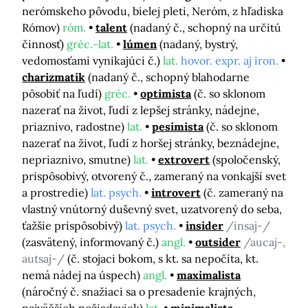
nerómskeho pôvodu, bielej pleti, Neróm, z hľadiska
Rómov)
róm.
talent
(nadaný č., schopný na určitú
činnosť)
gréc.-lat.
lúmen
(nadaný, bystrý,
vedomosťami vynikajúci č.)
lat.
hovor. expr. aj iron.
charizmatik
(nadaný č., schopný blahodarne
pôsobiť na ľudí)
gréc.
optimista
(č. so sklonom
nazerať na život, ľudí z lepšej stránky, nádejne,
priaznivo, radostne)
lat.
pesimista
(č. so sklonom
nazerať na život, ľudí z horšej stránky, beznádejne,
nepriaznivo, smutne)
lat.
extrovert
(spoločenský,
prispôsobivý, otvorený č., zameraný na vonkajší svet
a prostredie)
lat. psych.
introvert
(č. zameraný na
vlastný vnútorný duševný svet, uzatvorený do seba,
ťažšie prispôsobivý)
lat. psych.
insider
/insaj-/
(zasvätený, informovaný č.)
angl.
outsider
/aucaj-,
autsaj-/
(č. stojaci bokom, s kt. sa nepočíta, kt.
nemá nádej na úspech)
angl.
maximalista
(náročný č. snažiaci sa o presadenie krajných,