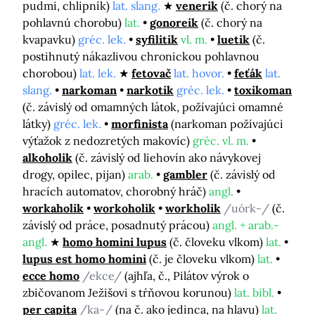
pudmi, chlipník)
lat. slang.
venerik
(č. chorý na
pohlavnú chorobu)
lat.
gonoreik
(č. chorý na
kvapavku)
gréc. lek.
syfilitik
vl. m.
luetik
(č.
postihnutý nákazlivou chronickou pohlavnou
chorobou)
lat. lek.
fetovač
lat. hovor.
feťák
lat.
slang.
narkoman
narkotik
gréc. lek.
toxikoman
(č. závislý od omamných látok, požívajúci omamné
látky)
gréc. lek.
morfinista
(narkoman požívajúci
výťažok z nedozretých makovíc)
gréc. vl. m.
alkoholik
(č. závislý od liehovín ako návykovej
drogy, opilec, pijan)
arab.
gambler
(č. závislý od
hracích automatov, chorobný hráč)
angl.
workaholik
workoholik
workholik
/uórk-/
(č.
závislý od práce, posadnutý prácou)
angl. + arab.-
angl.
homo homini lupus
(č. človeku vlkom)
lat.
lupus est homo homini
(č. je človeku vlkom)
lat.
ecce homo
/ekce/
(ajhľa, č., Pilátov výrok o
zbičovanom Ježišovi s tŕňovou korunou)
lat. bibl.
per capita
/ka-/
(na č. ako jedinca, na hlavu)
lat.