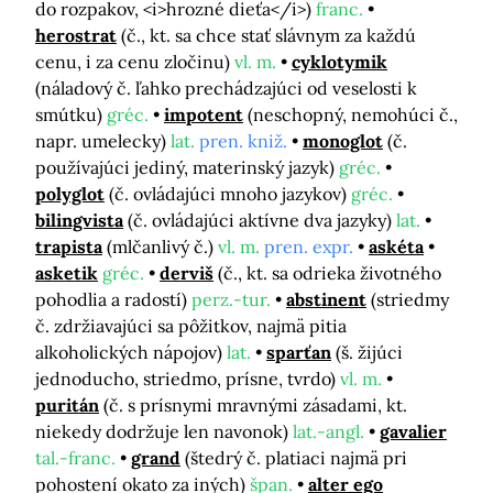
do rozpakov, <i>hrozné dieťa</i>)
franc.
herostrat
(č., kt. sa chce stať slávnym za každú
cenu, i za cenu zločinu)
vl. m.
cyklotymik
(náladový č. ľahko prechádzajúci od veselosti k
smútku)
gréc.
impotent
(neschopný, nemohúci č.,
napr. umelecky)
lat.
pren. kniž.
monoglot
(č.
používajúci jediný, materinský jazyk)
gréc.
polyglot
(č. ovládajúci mnoho jazykov)
gréc.
bilingvista
(č. ovládajúci aktívne dva jazyky)
lat.
trapista
(mlčanlivý č.)
vl. m.
pren. expr.
askéta
asketik
gréc.
derviš
(č., kt. sa odrieka životného
pohodlia a radostí)
perz.-tur.
abstinent
(striedmy
č. zdržiavajúci sa pôžitkov, najmä pitia
alkoholických nápojov)
lat.
sparťan
(š. žijúci
jednoducho, striedmo, prísne, tvrdo)
vl. m.
puritán
(č. s prísnymi mravnými zásadami, kt.
niekedy dodržuje len navonok)
lat.-angl.
gavalier
tal.-franc.
grand
(štedrý č. platiaci najmä pri
pohostení okato za iných)
špan.
alter ego