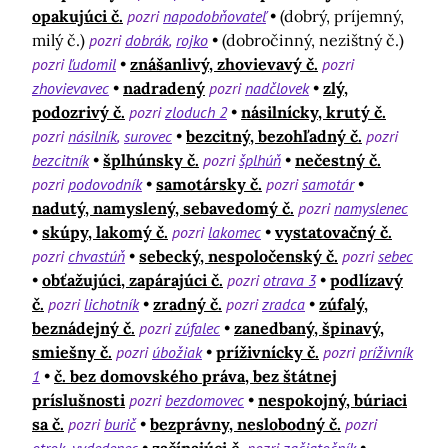
opakujúci č.
pozri
napodobňovateľ
(dobrý, príjemný,
milý č.)
pozri
dobrák
rojko
(dobročinný, nezištný č.)
pozri
ľudomil
znášanlivý, zhovievavý č.
pozri
zhovievavec
nadradený
pozri
nadčlovek
zlý,
podozrivý č.
pozri
zloduch 2
násilnícky, krutý č.
pozri
násilník
surovec
bezcitný, bezohľadný č.
pozri
bezcitník
šplhúnsky č.
pozri
šplhúň
nečestný č.
pozri
podovodník
samotársky č.
pozri
samotár
nadutý, namyslený, sebavedomý č.
pozri
namyslenec
skúpy, lakomý č.
pozri
lakomec
vystatovačný č.
pozri
chvastúň
sebecký, nespoločenský č.
pozri
sebec
obťažujúci, zapárajúci č.
pozri
otrava 3
podlízavý
č.
pozri
lichotník
zradný č.
pozri
zradca
zúfalý,
beznádejný č.
pozri
zúfalec
zanedbaný, špinavý,
smiešny č.
pozri
úbožiak
príživnícky č.
pozri
príživník
1
č. bez domovského práva, bez štátnej
príslušnosti
pozri
bezdomovec
nespokojný, búriaci
sa č.
pozri
burič
bezprávny, neslobodný č.
pozri