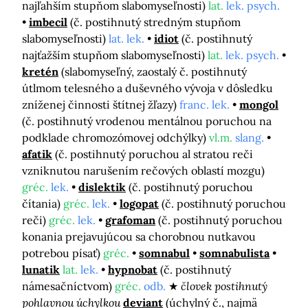
najľahším stupňom slabomyseľnosti)
lat.
lek. psych.
imbecil
(č. postihnutý stredným stupňom
slabomyseľnosti)
lat. lek.
idiot
(č. postihnutý
najťažším stupňom slabomyseľnosti)
lat.
lek. psych.
kretén
(slabomyseľný, zaostalý č. postihnutý
útlmom telesného a duševného vývoja v dôsledku
zníženej činnosti štítnej žľazy)
franc. lek.
mongol
(č. postihnutý vrodenou mentálnou poruchou na
podklade chromozómovej odchýlky)
vl.m.
slang.
afatik
(č. postihnutý poruchou al stratou reči
vzniknutou narušením rečových oblastí mozgu)
gréc.
lek.
dislektik
(č. postihnutý poruchou
čítania)
gréc.
lek.
logopat
(č. postihnutý poruchou
reči)
gréc.
lek.
grafoman
(č. postihnutý poruchou
konania prejavujúcou sa chorobnou nutkavou
potrebou písať)
gréc.
somnabul
somnabulista
lunatik
lat.
lek.
hypnobat
(č. postihnutý
námesačníctvom)
gréc.
odb.
človek postihnutý
pohlavnou úchylkou
deviant
(úchylný č., najmä