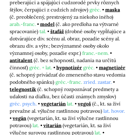
preberajúci a spájajúci cudzorodé prvky rôznych
štýlov, čerpajúci z cudzích zdrojov)
gréc.
maska
(č. preoblečený, prestrojený za niekoho iného)
arab.-franc.
model
(č. ako predloha na výtvarné
spracovanie)
tal.
štafáž
(drobné osoby vypĺňajúce a
dotvárajúce div. scénu al. obraz, pozadie scény al.
obrazu div. a výtv.; bezvýznamné osoby okolo
významnej osoby, pozadie expr.)
franc.-nem.
antitalent
(č. bez schopností, nadania na určitú
činnosť)
gréc. + lat.
hypnotizér
gréc.
magnetizér
(č. schopný privádzať do zmeneného stavu vedomia
podobného spánku)
gréc.-franc.
zried. zastar.
telegnostik
(č. schopný rozpoznávať predmety a
udalosti na diaľku, bez účasti známych zmyslov)
gréc. psych.
vegetarián
lat.
vegoš
(č., kt. sa živí
prevažne al. výlučne rastlinnou potravou)
lat. hovor.
vegán
(vegetarián, kt. sa živí výlučne rastlinnou
potravou)
lat.
vitarián
(vegetarián, kt. sa živí
výlučne surovou rastlinnou potravou)
lat.