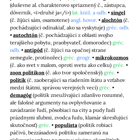
(duševne al. charakterovo spriaznený č., zástupca,
dôverník, <i>druhé ja</i>)
lat.
kniž. a odb.
singel
(č. žijúci sám, osamotene)
angl. hovor.
alochtón
(č.
pochádzajúci odinakiaľ, ako sa vyskytuje)
gréc. odb.
autochtón
(č. pochádzajúci z oblasti svojho
terajšieho pobytu, praobyvateľ, domorodec)
gréc.
odb.
antipód
(č. žijúci na opačnej strane
zemegule, protinožec)
gréc.
geogr.
mikrokozmos
(č. ako svet v malom, oproti svetu ako celku)
gréc.
zoon politikon
(č. ako tvor spoločenský)
gréc.
politik
(č. zaoberajúci sa riadením štátu a vzťahov
medzi štátmi, správou verejných vecí)
gréc.
demagóg
(politik zneužívajúci zdanlivo rozumné,
ale falošné argumenty na ovplyvňovanie a
zavádzanie ľudí, pôsobiaci na city a pudy ľudí
prázdnymi sľubmi, zvodca ľudu, klamár skresľujúci
skutočnosť)
gréc.
populista
(politik robiaci
páčivú, bezzásadovú politiku zameranú na