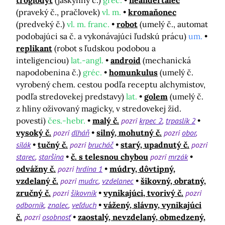
troglodyt
(jaskynný č.)
gréc.
neandertálec
(praveký č., pračlovek)
vl. m.
kromaňonec
(predveký č.)
vl. m. franc.
robot
(umelý č., automat
podobajúci sa č. a vykonávajúci ľudskú prácu)
um.
replikant
(robot s ľudskou podobou a
inteligenciou)
lat.-angl.
android
(mechanická
napodobenina č.)
gréc.
homunkulus
(umelý č.
vyrobený chem. cestou podľa receptu alchymistov,
podľa stredovekej predstavy)
lat.
golem
(umelý č.
z hliny oživovaný magicky, v stredovekej žid.
povesti)
čes.-hebr.
malý č.
pozri
krpec 2
trpaslík 2
vysoký č.
pozri
dlháň
silný, mohutný č.
pozri
obor
silák
tučný č.
pozri
brucháč
starý, upadnutý č.
pozri
starec
staršina
č. s telesnou chybou
pozri
mrzák
odvážny č.
pozri
hrdina 1
múdry, dôvtipný,
vzdelaný č.
pozri
mudrc
vzdelanec
šikovný, obratný,
zručný č.
pozri
šikovník
vynikajúci, tvorivý č.
pozri
odborník
znalec
veľduch
vážený, slávny, vynikajúci
č.
pozri
osobnosť
zaostalý, nevzdelaný, obmedzený,