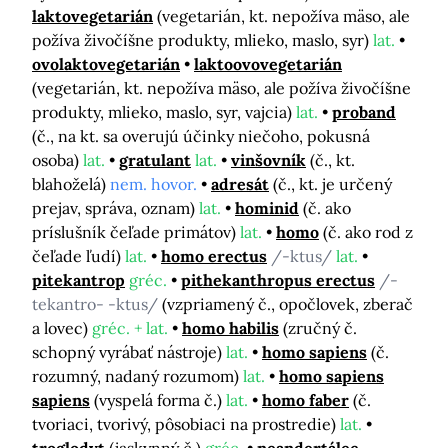
laktovegetarián
(vegetarián, kt. nepožíva mäso, ale
požíva živočíšne produkty, mlieko, maslo, syr)
lat.
ovolaktovegetarián
laktoovovegetarián
(vegetarián, kt. nepožíva mäso, ale požíva živočíšne
produkty, mlieko, maslo, syr, vajcia)
lat.
proband
(č., na kt. sa overujú účinky niečoho, pokusná
osoba)
lat.
gratulant
lat.
vinšovník
(č., kt.
blahoželá)
nem. hovor.
adresát
(č., kt. je určený
prejav, správa, oznam)
lat.
hominid
(č. ako
príslušník čeľade primátov)
lat.
homo
(č. ako rod z
čeľade ľudí)
lat.
homo erectus
/-ktus/
lat.
pitekantrop
gréc.
pithekanthropus erectus
/-
tekantro- -ktus/
(vzpriamený č., opočlovek, zberač
a lovec)
gréc. + lat.
homo habilis
(zručný č.
schopný vyrábať nástroje)
lat.
homo sapiens
(č.
rozumný, nadaný rozumom)
lat.
homo sapiens
sapiens
(vyspelá forma č.)
lat.
homo faber
(č.
tvoriaci, tvorivý, pôsobiaci na prostredie)
lat.