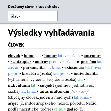
Obrátený slovník cudzích slov
Výsledky vyhľadávania
ČLOVEK
človek
homo
lat.
homo-
lat. v zlož. sl.
antropo-
- antropia-
andro-
gréc. v zlož. sl.
persóna
lat.
zastar.
personalita
lat. kniž.
existencia
lat.
hovor.
pejor.
kreatúra
(osoba)
lat. pejor.
individualita
(vyhranená, výrazná, svojrázna osoba)
lat.
indivíduum
lat.
subjekt
(jedinec, jednotlivec,
osoba)
lat. kniž.
unus multorum
/ú- -tó-/
(obyčajný človek, jeden z mnohých)
lat. kniž.
árijec
(č. indoeurópskeho, nežid. pôvodu, Nežid,
podľa nacistickej teórie)
vl. m.
gadžo
(č.