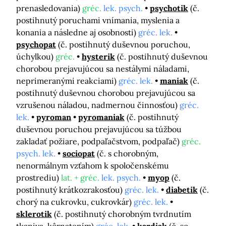
prenasledovania)
gréc.
lek. psych.
psychotik
(č.
postihnutý poruchami vnímania, myslenia a
konania a následne aj osobnosti)
gréc. lek.
psychopat
(č. postihnutý duševnou poruchou,
úchylkou)
gréc.
hysterik
(č. postihnutý duševnou
chorobou prejavujúcou sa nestálymi náladami,
neprimeranými reakciami)
gréc. lek.
maniak
(č.
postihnutý duševnou chorobou prejavujúcou sa
vzrušenou náladou, nadmernou činnosťou)
gréc.
lek.
pyroman
pyromaniak
(č. postihnutý
duševnou poruchou prejavujúcou sa túžbou
zakladať požiare, podpaľačstvom, podpaľač)
gréc.
psych. lek.
sociopat
(č. s chorobným,
nenormálnym vzťahom k spoločenskému
prostrediu)
lat. + gréc.
lek. psych.
myop
(č.
postihnutý krátkozrakosťou)
gréc. lek.
diabetik
(č.
chorý na cukrovku, cukrovkár)
gréc. lek.
sklerotik
(č. postihnutý chorobným tvrdnutím