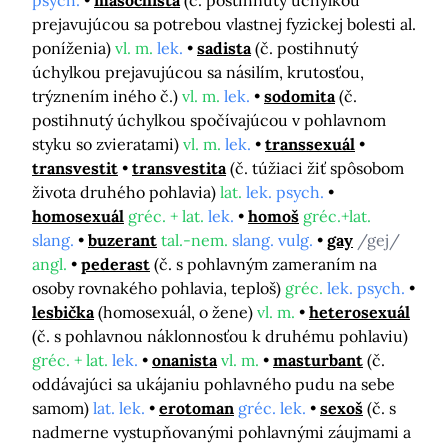
psych.
masochista
(č. postihnutý úchylkou
prejavujúcou sa potrebou vlastnej fyzickej bolesti al.
poníženia)
vl. m.
lek.
sadista
(č. postihnutý
úchylkou prejavujúcou sa násilím, krutosťou,
trýznením iného č.)
vl. m.
lek.
sodomita
(č.
postihnutý úchylkou spočívajúcou v pohlavnom
styku so zvieratami)
vl. m.
lek.
transsexuál
transvestit
transvestita
(č. túžiaci žiť spôsobom
života druhého pohlavia)
lat.
lek. psych.
homosexuál
gréc. + lat.
lek.
homoš
gréc.+lat.
slang.
buzerant
tal.-nem.
slang. vulg.
gay
/gej/
angl.
pederast
(č. s pohlavným zameraním na
osoby rovnakého pohlavia, teploš)
gréc.
lek. psych.
lesbička
(homosexuál, o žene)
vl. m.
heterosexuál
(č. s pohlavnou náklonnosťou k druhému pohlaviu)
gréc. + lat.
lek.
onanista
vl. m.
masturbant
(č.
oddávajúci sa ukájaniu pohlavného pudu na sebe
samom)
lat. lek.
erotoman
gréc. lek.
sexoš
(č. s
nadmerne vystupňovanými pohlavnými záujmami a