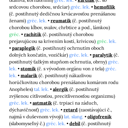
tkaniva, kôrnatením)
gréc. lek.
kardiak
(č. so
srdcovou chorobou, srdciar)
gréc. lek.
hemofilik
(č. postihnutý dedičnou krvácavosťou prenášanou
ženami)
gréc. lek.
reumatik
(č. postihnutý
chorobou kĺbov, svalov, chrbtice a pod., lámkou)
gréc.
rachitik
(č. postihnutý chorobou
prejavujúcou sa krivením kostí, krivicou)
gréc.
lek.
paraplegik
(č. postihnutý ochrnutím oboch
dolných končatín, vozičkár)
gréc. lek.
paralytik
(č.
postihnutý ťažkým stupňom ochrnutia, obrny)
gréc.
lek.
stomik
(č. s vývodom orgánu von z tela)
gréc.
lek.
malarik
(č. postihnutý nákazlivou
horúčkovitou chorobou prenášanou komárom rodu
Anopheles)
tal. lek.
alergik
(č. postihnutý
zvýšenou citlivosťou, precitlivenosťou organizmu)
gréc. lek.
astmatik
(č. trpiaci na záduch,
dýchavičnosť)
gréc. lek.
retard
(zaostávajúci č.,
najmä v duševnom vývoji)
lat. slang.
oligofrenik
(slabomyseľný č.)
gréc. lek.
debil
(č. postihnutý