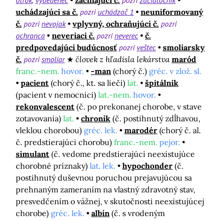
otrok
vydedenec
začínajúci č.
pozri
začiatočník
uchádzajúci sa č.
pozri
uchádzač 1
neuniformovaný
č.
pozri
nevojak
vplyvný, ochraňujúci č.
pozri
ochranca
neveriaci č.
pozri
neverec
č.
predpovedajúci budúcnosť
pozri
veštec
smoliarsky
č.
pozri
smoliar
človek z hľadisla lekárstva
maród
franc.-nem.
hovor.
-man
(chorý č.)
gréc. v zlož. sl.
pacient
(chorý č., kt. sa lieči)
lat.
špitálnik
(pacient v nemocnici)
lat.-nem.
hovor.
rekonvalescent
(č. po prekonanej chorobe, v stave
zotavovania)
lat.
chronik
(č. postihnutý zdĺhavou,
vleklou chorobou)
gréc. lek.
marodér
(chorý č. al.
č. predstierajúci chorobu)
franc.-nem.
pejor.
simulant
(č. vedome predstierajúci neexistujúce
chorobné príznaky)
lat. lek.
hypochonder
(č.
postihnutý duševnou poruchou prejavujúcou sa
prehnaným zameraním na vlastný zdravotný stav,
presvedčením o vážnej, v skutočnosti neexistujúcej
chorobe)
gréc. lek.
albín
(č. s vrodeným