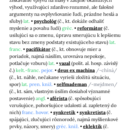
získavanie vplyvu na masy v záujme okamžitých
výhod, využívajúci zdanlivo rozumné, ale falošné
argumenty na ovplyvňovanie ľudí, prázdne heslá a
sľuby)
lat.
psychológ
(č., kt. dokáže odhaliť
myslenie a povahu ľudí)
gréc.
reformátor
(č.
usilujúci sa o zmenu, úpravu smerujúcu k lepšiemu
stavu bez zmeny podstaty existujúceho stavu)
lat.
franc.
pacifikátor
(č., kt. obnovuje mier a
poriadok, najmä násilím, urovnáva nepokoje,
potlačuje vzburu)
lat.
vazal
(polit. al. hosp. závislý
č.)
kelt.-franc.
pejor.
deus ex machina
/-chíná/
(č., kt. náhle, nečakane vyrieši zložitú situáciu,
spor)
lat.
pren. kniž.
selfmademan
/-mejdmen/
(č., kt. sám, vlastným úsilím dosiahol významné
postavenie)
angl.
aférista
(č. spôsobujúci
vzrušujúce, pohoršujúce udalosti al. zapletený do
nich)
franc. hovor.
synkretik
synkretista
(č.
spájajúci, zlučujúci rôznorodé, najmä myšlienkové
prvky, názory, smery)
gréc. kniž.
eklektik
(č.