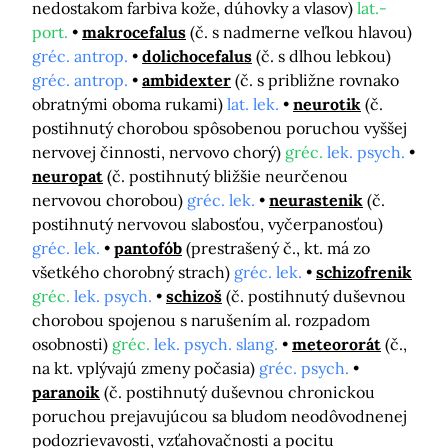
nedostakom farbiva kože, dúhovky a vlasov)
lat.-
port.
makrocefalus
(č. s nadmerne veľkou hlavou)
gréc. antrop.
dolichocefalus
(č. s dlhou lebkou)
gréc. antrop.
ambidexter
(č. s približne rovnako
obratnými oboma rukami)
lat. lek.
neurotik
(č.
postihnutý chorobou spôsobenou poruchou vyššej
nervovej činnosti, nervovo chorý)
gréc.
lek. psych.
neuropat
(č. postihnutý bližšie neurčenou
nervovou chorobou)
gréc. lek.
neurastenik
(č.
postihnutý nervovou slabosťou, vyčerpanosťou)
gréc. lek.
pantofób
(prestrašený č., kt. má zo
všetkého chorobný strach)
gréc. lek.
schizofrenik
gréc.
lek. psych.
schizoš
(č. postihnutý duševnou
chorobou spojenou s narušením al. rozpadom
osobnosti)
gréc.
lek. psych. slang.
meteororát
(č.,
na kt. vplývajú zmeny počasia)
gréc. psych.
paranoik
(č. postihnutý duševnou chronickou
poruchou prejavujúcou sa bludom neodôvodnenej
podozrievavosti, vzťahovačnosti a pocitu