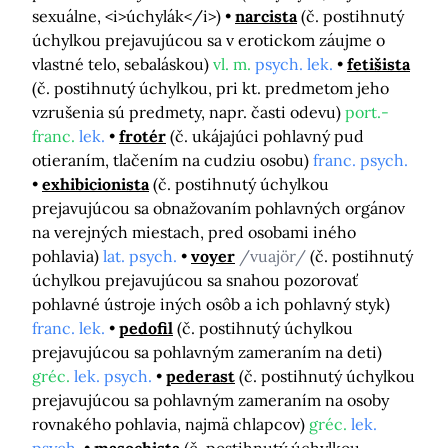
sexuálne, <i>úchylák</i>)
narcista
(č. postihnutý
úchylkou prejavujúcou sa v erotickom záujme o
vlastné telo, sebaláskou)
vl. m.
psych. lek.
fetišista
(č. postihnutý úchylkou, pri kt. predmetom jeho
vzrušenia sú predmety, napr. časti odevu)
port.-
franc.
lek.
frotér
(č. ukájajúci pohlavný pud
otieraním, tlačením na cudziu osobu)
franc. psych.
exhibicionista
(č. postihnutý úchylkou
prejavujúcou sa obnažovaním pohlavných orgánov
na verejných miestach, pred osobami iného
pohlavia)
lat. psych.
voyer
/vuajör/
(č. postihnutý
úchylkou prejavujúcou sa snahou pozorovať
pohlavné ústroje iných osôb a ich pohlavný styk)
franc. lek.
pedofil
(č. postihnutý úchylkou
prejavujúcou sa pohlavným zameraním na deti)
gréc.
lek. psych.
pederast
(č. postihnutý úchylkou
prejavujúcou sa pohlavným zameraním na osoby
rovnakého pohlavia, najmä chlapcov)
gréc.
lek.