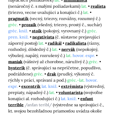
najväčších požiadaviek)
lat.
minimalista
(nenáročný č. s malými požiadavkami)
lat.
realista
(triezvo, vecne uvažujúci a konajúci č.)
lat.
pragmatik
(vecný, triezvy, rozvážny, rozumný č.)
gréc.
prozaik
(všedný, triezvy, prostý č., suchár)
gréc. kniž.
stoik
(pokojný, vyrovnaný č.)
gréc.
pren. kniž.
negativista
(č. sústavne prejavujúci
záporný postoj)
lat.
radikál
radikalista
(rázny,
rozhodný, dôsledný č.)
lat.
nervák
(nepokojný,
výbušný, napätý, rozrušený č.)
lat.
hovor. expr.
maniak
(vášnivý až chorobne, náruživý č.)
gréc.
hysterik
(č. správajúci sa nepríčetne, popudlivo,
podráždene)
gréc.
drak
(prudký, výkonný č.
rýchly v práci, správaní a pod.)
gréc.-lat.
hovor.
expr.
excentrik
lat. kniž.
extrémista
(výstredný,
prepiaty, nápadný č.)
lat.
voluntarista
(svojvoľne
konajúci al. rozhodujúci č.)
lat. kniž.
enfant
terrible
/anfan teribl/
(výstredne sa správajúci č.,
kt. svojou bezohľadnou priamosťou uvádza okolie