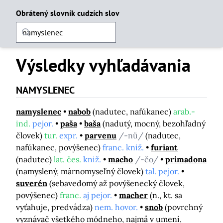
Obrátený slovník cudzích slov
Výsledky vyhľadávania
NAMYSLENEC
namyslenec
nabob
(nadutec, nafúkanec)
arab.-
ind.
pejor.
paša
baša
(nadutý, mocný, bezohľadný
človek)
tur.
expr.
parvenu
/-nü/
(nadutec,
nafúkanec, povýšenec)
franc. kniž.
furiant
(nadutec)
lat. čes.
kniž.
macho
/-čo/
primadona
(namyslený, márnomyseľný človek)
tal. pejor.
suverén
(sebavedomý až povýšenecký človek,
povýšenec)
franc.
aj pejor.
macher
(n., kt. sa
vyťahuje, predvádza)
nem. hovor.
snob
(povrchný
vyznávač všetkého módneho, najmä v umení,