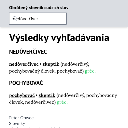
Obrátený slovník cudzích slov
Výsledky vyhľadávania
NEDÔVERČIVEC
nedôverčivec
skeptik
(nedôverčivý,
pochybovačný človek, pochybovač)
gréc.
POCHYBOVAČ
pochybovač
skeptik
(nedôverčivý, pochybovačný
človek, nedôverčivec)
gréc.
Peter Oravec
Slovníky