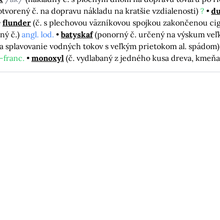
otvorený č. na dopravu nákladu na kratšie vzdialenosti)
?
d
flunder
(č. s plechovou väzníkovou spojkou zakončenou ci
ný č.)
angl. lod.
batyskaf
(ponorný č. určený na výskum ve
na splavovanie vodných tokov s veľkým prietokom al. spádom
-franc.
monoxyl
(č. vydlabaný z jedného kusa dreva, kmeň