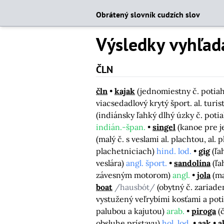
Obrátený slovník cudzích slov
Výsledky vyhľad
ČLN
čln
kajak
(jednomiestny č. potiah
viacsedadlový krytý šport. al. tur
(indiánsky ľahký dlhý úzky č. poti
indián.-špan.
singel
(kanoe pre 
(malý č. s veslami al. plachtou, al.
plachetniciach)
hind. lod.
gig
(ľa
veslára)
angl. šport.
sandolína
(ľ
závesným motorom)
angl.
jola
(m
boat
/hausbót/
(obytný č. zariad
vystužený veľrybími kosťami a po
palubou a kajutou)
arab.
piroga
(
obsluhe prístavu)
hol. lod.
aak
a