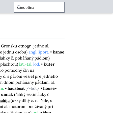
 Grónsku etnogr.; jedno al.
re jednu osobu)
angl. šport.
kanoe
ý ľahký č. poháňaný pádlom)
e plachtou)
lat.-tal.
lod.
kuter
 ako pomocný čln na
y č. s párom vesiel pre jedného
ým dnom poháňaný pádlami al.
m.
hausboat
/-bót/
house-
umiak
(ľahký eskimácky č.
abija
(úzky dlhý č. na Níle, s
ami al. motorom používaný pri
ieke v Holandsku)
hol.
šlep