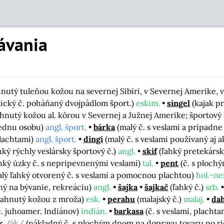
ávania
nutý tuleňou kožou na severnej Sibíri, v Severnej Amerike, v
istický č. poháňaný dvojpádlom šport.)
eskim.
singel
(kajak p
ahnutý kožou al. kôrou v Severnej a Južnej Amerike; športov
jednu osobu)
angl. šport.
bárka
(malý č. s veslami a prípadn
 plachtami)
angl. šport.
dingi
(malý č. s veslami používaný aj
hký rýchly veslársky športový č.)
angl.
skif
(ľahký pretekársk
ahký úzky č. s nepripevnenými veslami)
tal.
pent
(č. s ploch
alý ľahký otvorený č. s veslami a pomocnou plachtou)
hol.-ne
ený na bývanie, rekreáciu)
angl.
šajka
šajkač
(ľahký č.)
srb.
tiahnutý kožou z mroža)
esk.
perahu
(malajský č.)
malaj.
dah
č. juhoamer. Indiánov)
indián.
barkasa
(č. s veslami, placht
k
/ák/
(nákladný č. s plochým dnom na dopravu tovaru po r