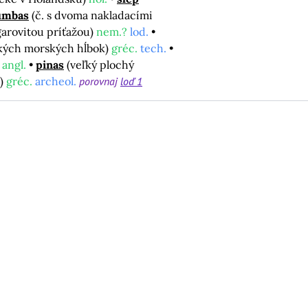
umbas
(č. s dvoma nakladacími
garovitou príťažou)
nem.?
lod.
ľkých morských hĺbok)
gréc.
tech.
)
angl.
pinas
(veľký plochý
a)
gréc.
archeol.
porovnaj
loď 1