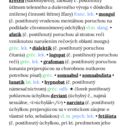
kretén
(slabomyseľný, zaostalý č. postihnutý
útlmom telesného a duševného vývoja v dôsledku
zníženej činnosti štítnej žľazy)
franc. lek.
mongol
(č. postihnutý vrodenou mentálnou poruchou na
podklade chromozómovej odchýlky)
vl.m.
slang.
afatik
(č. postihnutý poruchou al stratou reči
vzniknutou narušením rečových oblastí mozgu)
gréc.
lek.
dislektik
(č. postihnutý poruchou
čítania)
gréc.
lek.
logopat
(č. postihnutý poruchou
reči)
gréc.
lek.
grafoman
(č. postihnutý poruchou
konania prejavujúcou sa chorobnou nutkavou
potrebou písať)
gréc.
somnabul
somnabulista
lunatik
lat.
lek.
hypnobat
(č. postihnutý
námesačníctvom)
gréc.
odb.
človek postihnutý
pohlavnou úchylkou
deviant
(úchylný č., najmä
sexuálne, <i>úchylák</i>)
narcista
(č. postihnutý
úchylkou prejavujúcou sa v erotickom záujme o
vlastné telo, sebaláskou)
vl. m.
psych. lek.
fetišista
(č. postihnutý úchylkou, pri kt. predmetom jeho