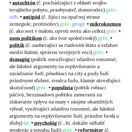
autochtón
(č. pochádzajúci z oblasti svojho
terajšieho pobytu, praobyvateľ, domorodec)
gréc.
odb.
antipód
(č. žijúci na opačnej strane
zemegule, protinožec)
gréc.
geogr.
mikrokozmos
(č. ako svet v malom, oproti svetu ako celku)
gréc.
zoon politikon
(č. ako tvor spoločenský)
gréc.
politik
(č. zaoberajúci sa riadením štátu a vzťahov
medzi štátmi, správou verejných vecí)
gréc.
demagóg
(politik zneužívajúci zdanlivo rozumné,
ale falošné argumenty na ovplyvňovanie a
zavádzanie ľudí, pôsobiaci na city a pudy ľudí
prázdnymi sľubmi, zvodca ľudu, klamár skresľujúci
skutočnosť)
gréc.
populista
(politik robiaci
páčivú, bezzásadovú politiku zameranú na
získavanie vplyvu na masy v záujme okamžitých
výhod, využívajúci zdanlivo rozumné, ale falošné
argumenty na ovplyvňovanie ľudí, prázdne heslá a
sľuby)
lat.
psychológ
(č., kt. dokáže odhaliť
myslenie a povahu ľudí)
gréc.
reformátor
(č.