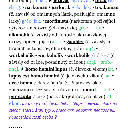
chorobou)
lat. lek.
fetovač
lat. hovor.
feťák
lat.
slang.
narkoman
narkotik
gréc. lek.
toxikoman
(č. závislý od omamných látok, požívajúci omamné
látky)
gréc. lek.
morfinista
(narkoman požívajúci
výťažok z nedozretých makovíc)
gréc. vl. m.
alkoholik
(č. závislý od liehovín ako návykovej
drogy, opilec, pijan)
arab.
gambler
(č. závislý od
hracích automatov, chorobný hráč)
angl.
workaholik
workoholik
workholik
/uórk-/
(č.
závislý od práce, posadnutý prácou)
angl. + arab.-
angl.
homo homini lupus
(č. človeku vlkom)
lat.
lupus est homo homini
(č. je človeku vlkom)
lat.
ecce homo
/ekce/
(ajhľa, č., Pilátov výrok o
zbičovanom Ježišovi s tŕňovou korunou)
lat. bibl.
per capita
/ka-/
(na č. ako jedinca, na hlavu)
lat.
ekon.
porovnaj
muž
žena
dieťa
chlapec
dievča
mládenec
slečna
starec
žiak
typ 3
pracovník
odborník
neodborník
hodnostár
bytosť
osoba 2