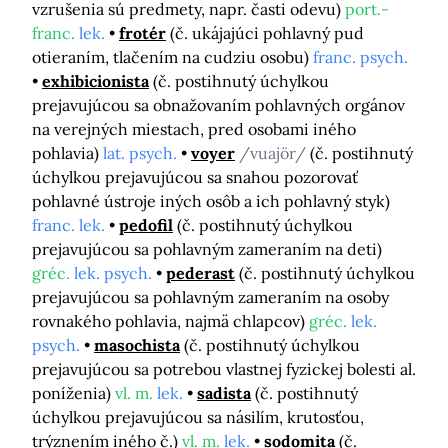
vzrušenia sú predmety, napr. časti odevu)
port.-
franc.
lek.
frotér
(č. ukájajúci pohlavný pud
otieraním, tlačením na cudziu osobu)
franc. psych.
exhibicionista
(č. postihnutý úchylkou
prejavujúcou sa obnažovaním pohlavných orgánov
na verejných miestach, pred osobami iného
pohlavia)
lat. psych.
voyer
/vuajör/
(č. postihnutý
úchylkou prejavujúcou sa snahou pozorovať
pohlavné ústroje iných osôb a ich pohlavný styk)
franc. lek.
pedofil
(č. postihnutý úchylkou
prejavujúcou sa pohlavným zameraním na deti)
gréc.
lek. psych.
pederast
(č. postihnutý úchylkou
prejavujúcou sa pohlavným zameraním na osoby
rovnakého pohlavia, najmä chlapcov)
gréc.
lek.
psych.
masochista
(č. postihnutý úchylkou
prejavujúcou sa potrebou vlastnej fyzickej bolesti al.
poníženia)
vl. m.
lek.
sadista
(č. postihnutý
úchylkou prejavujúcou sa násilím, krutosťou,
trýznením iného č.)
vl. m.
lek.
sodomita
(č.