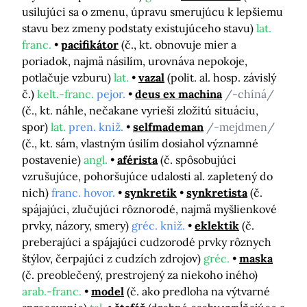
usilujúci sa o zmenu, úpravu smerujúcu k lepšiemu
stavu bez zmeny podstaty existujúceho stavu)
lat.
franc.
pacifikátor
(č., kt. obnovuje mier a
poriadok, najmä násilím, urovnáva nepokoje,
potlačuje vzburu)
lat.
vazal
(polit. al. hosp. závislý
č.)
kelt.-franc.
pejor.
deus ex machina
/-chíná/
(č., kt. náhle, nečakane vyrieši zložitú situáciu,
spor)
lat.
pren. kniž.
selfmademan
/-mejdmen/
(č., kt. sám, vlastným úsilím dosiahol významné
postavenie)
angl.
aférista
(č. spôsobujúci
vzrušujúce, pohoršujúce udalosti al. zapletený do
nich)
franc. hovor.
synkretik
synkretista
(č.
spájajúci, zlučujúci rôznorodé, najmä myšlienkové
prvky, názory, smery)
gréc. kniž.
eklektik
(č.
preberajúci a spájajúci cudzorodé prvky rôznych
štýlov, čerpajúci z cudzích zdrojov)
gréc.
maska
(č. preoblečený, prestrojený za niekoho iného)
arab.-franc.
model
(č. ako predloha na výtvarné