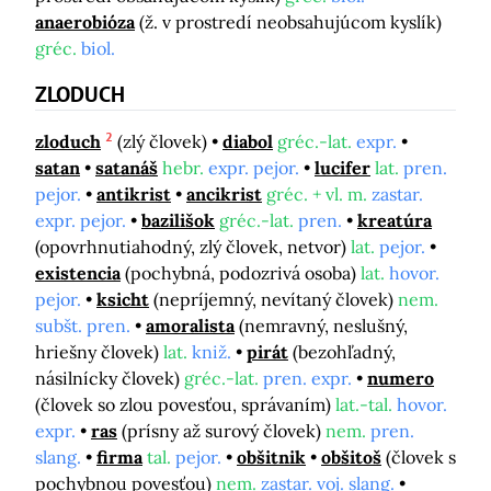
anaerobióza
(ž. v prostredí neobsahujúcom kyslík)
gréc.
biol.
ZLODUCH
2
zloduch
(zlý človek)
diabol
gréc.-lat.
expr.
satan
satanáš
hebr.
expr. pejor.
lucifer
lat.
pren.
pejor.
antikrist
ancikrist
gréc. + vl. m.
zastar.
expr. pejor.
bazilišok
gréc.-lat.
pren.
kreatúra
(opovrhnutiahodný, zlý človek, netvor)
lat.
pejor.
existencia
(pochybná, podozrivá osoba)
lat.
hovor.
pejor.
ksicht
(nepríjemný, nevítaný človek)
nem.
subšt. pren.
amoralista
(nemravný, neslušný,
hriešny človek)
lat.
kniž.
pirát
(bezohľadný,
násilnícky človek)
gréc.-lat.
pren. expr.
numero
(človek so zlou povesťou, správaním)
lat.-tal.
hovor.
expr.
ras
(prísny až surový človek)
nem.
pren.
slang.
firma
tal.
pejor.
obšitnik
obšitoš
(človek s
pochybnou povesťou)
nem.
zastar. voj. slang.