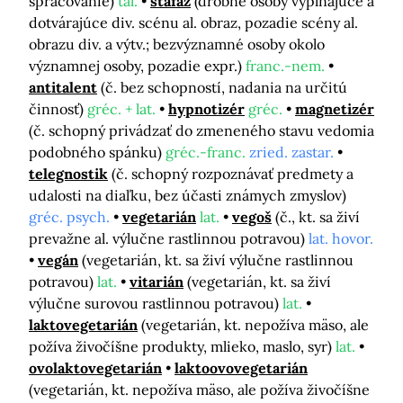
spracovanie)
tal.
štafáž
(drobné osoby vypĺňajúce a
dotvárajúce div. scénu al. obraz, pozadie scény al.
obrazu div. a výtv.; bezvýznamné osoby okolo
významnej osoby, pozadie expr.)
franc.-nem.
antitalent
(č. bez schopností, nadania na určitú
činnosť)
gréc. + lat.
hypnotizér
gréc.
magnetizér
(č. schopný privádzať do zmeneného stavu vedomia
podobného spánku)
gréc.-franc.
zried. zastar.
telegnostik
(č. schopný rozpoznávať predmety a
udalosti na diaľku, bez účasti známych zmyslov)
gréc. psych.
vegetarián
lat.
vegoš
(č., kt. sa živí
prevažne al. výlučne rastlinnou potravou)
lat. hovor.
vegán
(vegetarián, kt. sa živí výlučne rastlinnou
potravou)
lat.
vitarián
(vegetarián, kt. sa živí
výlučne surovou rastlinnou potravou)
lat.
laktovegetarián
(vegetarián, kt. nepožíva mäso, ale
požíva živočíšne produkty, mlieko, maslo, syr)
lat.
ovolaktovegetarián
laktoovovegetarián
(vegetarián, kt. nepožíva mäso, ale požíva živočíšne