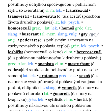
postihnutý úchylkou spočívajúcou v pohlavnom
styku so zvieratami)
vl. m.
lek.
transsexuál
transvestit
transvestita
(č. túžiaci žiť spôsobom
života druhého pohlavia)
lat.
lek. psych.
homosexuál
gréc. + lat.
lek.
homoš
gréc.+lat.
slang.
buzerant
tal.-nem.
slang. vulg.
gay
/gej/
angl.
pederast
(č. s pohlavným zameraním na
osoby rovnakého pohlavia, teploš)
gréc.
lek. psych.
lesbička
(homosexuál, o žene)
vl. m.
heterosexuál
(č. s pohlavnou náklonnosťou k druhému pohlaviu)
gréc. + lat.
lek.
onanista
vl. m.
masturbant
(č.
oddávajúci sa ukájaniu pohlavného pudu na sebe
samom)
lat. lek.
erotoman
gréc. lek.
sexoš
(č. s
nadmerne vystupňovanými pohlavnými záujmami a
pudmi, chlipník)
lat. slang.
venerik
(č. chorý na
pohlavnú chorobu)
lat.
gonoreik
(č. chorý na
kvapavku)
gréc. lek.
syfilitik
vl. m.
luetik
(č.
postihnutý nákazlivou chronickou pohlavnou