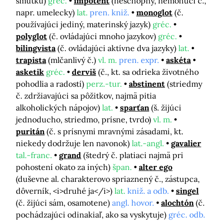
smútku)
gréc.
impotent
(neschopný, nemohúci č.,
napr. umelecky)
lat.
pren. kniž.
monoglot
(č.
používajúci jediný, materinský jazyk)
gréc.
polyglot
(č. ovládajúci mnoho jazykov)
gréc.
bilingvista
(č. ovládajúci aktívne dva jazyky)
lat.
trapista
(mlčanlivý č.)
vl. m.
pren. expr.
askéta
asketik
gréc.
derviš
(č., kt. sa odrieka životného
pohodlia a radostí)
perz.-tur.
abstinent
(striedmy
č. zdržiavajúci sa pôžitkov, najmä pitia
alkoholických nápojov)
lat.
sparťan
(š. žijúci
jednoducho, striedmo, prísne, tvrdo)
vl. m.
puritán
(č. s prísnymi mravnými zásadami, kt.
niekedy dodržuje len navonok)
lat.-angl.
gavalier
tal.-franc.
grand
(štedrý č. platiaci najmä pri
pohostení okato za iných)
špan.
alter ego
(duševne al. charakterovo spriaznený č., zástupca,
dôverník, <i>druhé ja</i>)
lat.
kniž. a odb.
singel
(č. žijúci sám, osamotene)
angl. hovor.
alochtón
(č.
pochádzajúci odinakiaľ, ako sa vyskytuje)
gréc. odb.