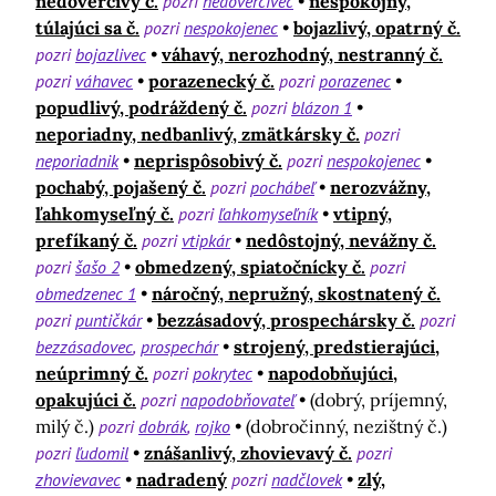
nedôverčivý č.
pozri
nedôverčivec
nespokojný,
túlajúci sa č.
pozri
nespokojenec
bojazlivý, opatrný č.
pozri
bojazlivec
váhavý, nerozhodný, nestranný č.
pozri
váhavec
porazenecký č.
pozri
porazenec
popudlivý, podráždený č.
pozri
blázon 1
neporiadny, nedbanlivý, zmätkársky č.
pozri
neporiadnik
neprispôsobivý č.
pozri
nespokojenec
pochabý, pojašený č.
pozri
pochábeľ
nerozvážny,
ľahkomyseľný č.
pozri
ľahkomyseľník
vtipný,
prefíkaný č.
pozri
vtipkár
nedôstojný, nevážny č.
pozri
šašo 2
obmedzený, spiatočnícky č.
pozri
obmedzenec 1
náročný, nepružný, skostnatený č.
pozri
puntičkár
bezzásadový, prospechársky č.
pozri
bezzásadovec
prospechár
strojený, predstierajúci,
neúprimný č.
pozri
pokrytec
napodobňujúci,
opakujúci č.
pozri
napodobňovateľ
(dobrý, príjemný,
milý č.)
pozri
dobrák
rojko
(dobročinný, nezištný č.)
pozri
ľudomil
znášanlivý, zhovievavý č.
pozri
zhovievavec
nadradený
pozri
nadčlovek
zlý,