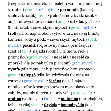
(rozprávková, mýtická b. malého vzrastu, podzemný
škriatok)
gréc.
kniž. mytol.
permoník
(banský al.
skalný škriatok)
nem.
puk
(šelmovský škriatok v
angl. ľudových povestiach)
angl.
elf
fairy
/fei-/
(b., škriatok v severských mýtoch)
germ.
mytol.
troll
(zlá b., najmä obor, vytvorená z neživej hmoty,
kameňa, vody a pod., v severských mytoch)
švéd.
mytol.
pikulík
(bájoslovný mužík prinášajúci
šťastie)
tal.
najáda
(vodná víla mora, riek a
prameňov)
gréc.
mytol.
nereida
nereidka
(morská víla pomáhajúca plavcom)
gréc. mytol.
nymfa
(víla mora, riek, prameňov, hôr, stromov)
gréc.
Kalypsó
(víla, kt. zdržovala Odysea na
ostrove)
gréc. mytol.
Siréna
(víla lákajúca
neodolateľne krásnym spevom moreplavcov do
záhuby, napoly dievča, napoly vták)
gréc. vl. m.
undina
(vodná víla)
lat. bás.
meluzína
(nariekajúca,
kvíliaca víla)
vl. m.
dryáda
hamadryáda
(lesná
víla)
gréc.
mytol.
norna
(starogerm., nordická