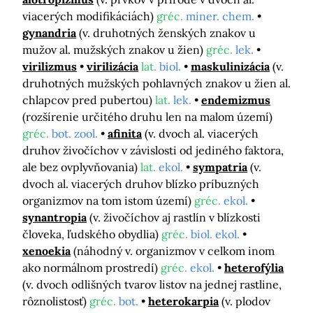
viacerých modifikáciách)
gréc.
miner. chem.
gynandria
(v. druhotných ženských znakov u
mužov al. mužských znakov u žien)
gréc.
lek.
virilizmus
virilizácia
lat.
biol.
maskulinizácia
(v.
druhotných mužských pohlavných znakov u žien al.
chlapcov pred pubertou)
lat.
lek.
endemizmus
(rozšírenie určitého druhu len na malom území)
gréc.
bot. zool.
afinita
(v. dvoch al. viacerých
druhov živočíchov v závislosti od jediného faktora,
ale bez ovplyvňovania)
lat.
ekol.
sympatria
(v.
dvoch al. viacerých druhov blízko príbuzných
organizmov na tom istom území)
gréc.
ekol.
synantropia
(v. živočíchov aj rastlín v blízkosti
človeka, ľudského obydlia)
gréc.
biol. ekol.
xenoekia
(náhodný v. organizmov v celkom inom
ako normálnom prostredí)
gréc.
ekol.
heterofýlia
(v. dvoch odlišných tvarov listov na jednej rastline,
rôznolistosť)
gréc.
bot.
heterokarpia
(v. plodov