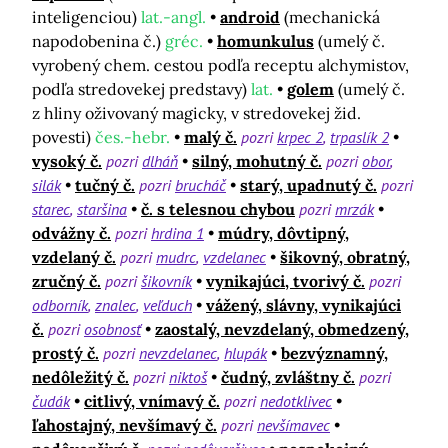
inteligenciou)
lat.-angl.
android
(mechanická
napodobenina č.)
gréc.
homunkulus
(umelý č.
vyrobený chem. cestou podľa receptu alchymistov,
podľa stredovekej predstavy)
lat.
golem
(umelý č.
z hliny oživovaný magicky, v stredovekej žid.
povesti)
čes.-hebr.
malý č.
pozri
krpec 2
trpaslík 2
vysoký č.
pozri
dlháň
silný, mohutný č.
pozri
obor
silák
tučný č.
pozri
brucháč
starý, upadnutý č.
pozri
starec
staršina
č. s telesnou chybou
pozri
mrzák
odvážny č.
pozri
hrdina 1
múdry, dôvtipný,
vzdelaný č.
pozri
mudrc
vzdelanec
šikovný, obratný,
zručný č.
pozri
šikovník
vynikajúci, tvorivý č.
pozri
odborník
znalec
veľduch
vážený, slávny, vynikajúci
č.
pozri
osobnosť
zaostalý, nevzdelaný, obmedzený,
prostý č.
pozri
nevzdelanec
hlupák
bezvýznamný,
nedôležitý č.
pozri
niktoš
čudný, zvláštny č.
pozri
čudák
citlivý, vnímavý č.
pozri
nedotklivec
ľahostajný, nevšímavý č.
pozri
nevšímavec