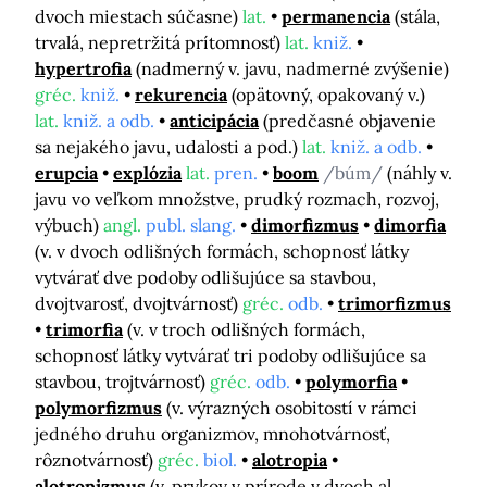
dvoch miestach súčasne)
lat.
permanencia
(stála,
trvalá, nepretržitá prítomnosť)
lat.
kniž.
hypertrofia
(nadmerný v. javu, nadmerné zvýšenie)
gréc.
kniž.
rekurencia
(opätovný, opakovaný v.)
lat.
kniž. a odb.
anticipácia
(predčasné objavenie
sa nejakého javu, udalosti a pod.)
lat.
kniž. a odb.
erupcia
explózia
lat.
pren.
boom
/búm/
(náhly v.
javu vo veľkom množstve, prudký rozmach, rozvoj,
výbuch)
angl.
publ. slang.
dimorfizmus
dimorfia
(v. v dvoch odlišných formách, schopnosť látky
vytvárať dve podoby odlišujúce sa stavbou,
dvojtvarosť, dvojtvárnosť)
gréc.
odb.
trimorfizmus
trimorfia
(v. v troch odlišných formách,
schopnosť látky vytvárať tri podoby odlišujúce sa
stavbou, trojtvárnosť)
gréc.
odb.
polymorfia
polymorfizmus
(v. výrazných osobitostí v rámci
jedného druhu organizmov, mnohotvárnosť,
rôznotvárnosť)
gréc.
biol.
alotropia
alotropizmus
(v. prvkov v prírode v dvoch al.