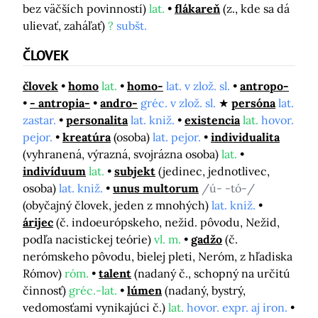
bez väčších povinností)
lat.
flákareň
(z., kde sa dá
ulievať, zaháľať)
?
subšt.
ČLOVEK
človek
homo
lat.
homo-
lat. v zlož. sl.
antropo-
- antropia-
andro-
gréc. v zlož. sl.
persóna
lat.
zastar.
personalita
lat. kniž.
existencia
lat.
hovor.
pejor.
kreatúra
(osoba)
lat. pejor.
individualita
(vyhranená, výrazná, svojrázna osoba)
lat.
indivíduum
lat.
subjekt
(jedinec, jednotlivec,
osoba)
lat. kniž.
unus multorum
/ú- -tó-/
(obyčajný človek, jeden z mnohých)
lat. kniž.
árijec
(č. indoeurópskeho, nežid. pôvodu, Nežid,
podľa nacistickej teórie)
vl. m.
gadžo
(č.
nerómskeho pôvodu, bielej pleti, Neróm, z hľadiska
Rómov)
róm.
talent
(nadaný č., schopný na určitú
činnosť)
gréc.-lat.
lúmen
(nadaný, bystrý,
vedomosťami vynikajúci č.)
lat.
hovor. expr. aj iron.