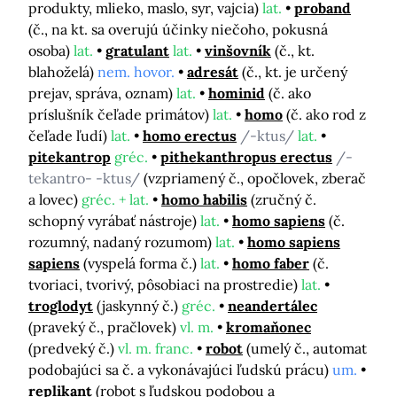
produkty, mlieko, maslo, syr, vajcia)
lat.
proband
(č., na kt. sa overujú účinky niečoho, pokusná
osoba)
lat.
gratulant
lat.
vinšovník
(č., kt.
blahoželá)
nem. hovor.
adresát
(č., kt. je určený
prejav, správa, oznam)
lat.
hominid
(č. ako
príslušník čeľade primátov)
lat.
homo
(č. ako rod z
čeľade ľudí)
lat.
homo erectus
/-ktus/
lat.
pitekantrop
gréc.
pithekanthropus erectus
/-
tekantro- -ktus/
(vzpriamený č., opočlovek, zberač
a lovec)
gréc. + lat.
homo habilis
(zručný č.
schopný vyrábať nástroje)
lat.
homo sapiens
(č.
rozumný, nadaný rozumom)
lat.
homo sapiens
sapiens
(vyspelá forma č.)
lat.
homo faber
(č.
tvoriaci, tvorivý, pôsobiaci na prostredie)
lat.
troglodyt
(jaskynný č.)
gréc.
neandertálec
(praveký č., pračlovek)
vl. m.
kromaňonec
(predveký č.)
vl. m. franc.
robot
(umelý č., automat
podobajúci sa č. a vykonávajúci ľudskú prácu)
um.
replikant
(robot s ľudskou podobou a