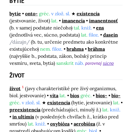
BYTIE
bytie
onto-
gréc.
v zlož. sl.
existencia
(jestvovanie, život)
lat.
imanencia
imanentnosť
(b. v samej podstate niečoho)
tal.
kniž.
ens
(jednotlivá vec, súcno, podstata)
lat.
filoz.
dasein
/dázajn/
(b. tu, určenie predmetu ako konkrétne
existujúceho)
nem.
filoz.
brahma
bráhma
(najvyššie b., podstata, zákon, božský princíp
vesmíru, sveta, bytia)
sanskrit
náb.
porovnaj
súcno
ŽIVOT
1
život
(javy charakteristiké pre živý organizmus,
biol. jestvovanie)
vita
lat.
bios
gréc.
bios-
bio-
gréc.
v zlož. sl.
existencia
(bytie, jestvovanie)
lat.
preexistencia
(predchádzajúci, minulý ž.)
lat.
kniž.
in ultimis
(v posledných chvíľach ž., krátko pred
smrťou)
lat.
kniž.
oxybióza
aerobióza
(ž. v
prostredí obsahujúcom kyslík)
gréc.
biol.