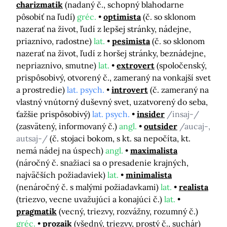
charizmatik
(nadaný č., schopný blahodarne
pôsobiť na ľudí)
gréc.
optimista
(č. so sklonom
nazerať na život, ľudí z lepšej stránky, nádejne,
priaznivo, radostne)
lat.
pesimista
(č. so sklonom
nazerať na život, ľudí z horšej stránky, beznádejne,
nepriaznivo, smutne)
lat.
extrovert
(spoločenský,
prispôsobivý, otvorený č., zameraný na vonkajší svet
a prostredie)
lat. psych.
introvert
(č. zameraný na
vlastný vnútorný duševný svet, uzatvorený do seba,
ťažšie prispôsobivý)
lat. psych.
insider
/insaj-/
(zasvätený, informovaný č.)
angl.
outsider
/aucaj-,
autsaj-/
(č. stojaci bokom, s kt. sa nepočíta, kt.
nemá nádej na úspech)
angl.
maximalista
(náročný č. snažiaci sa o presadenie krajných,
najväčších požiadaviek)
lat.
minimalista
(nenáročný č. s malými požiadavkami)
lat.
realista
(triezvo, vecne uvažujúci a konajúci č.)
lat.
pragmatik
(vecný, triezvy, rozvážny, rozumný č.)
gréc.
prozaik
(všedný, triezvy, prostý č., suchár)