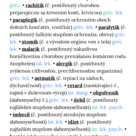
gréc.
rachitik
(č. postihnutý chorobou
prejavujúcou sa krivením kostí, krivicou)
gréc.
lek.
paraplegik
(č. postihnutý ochrnutím oboch
dolných končatín, vozičkár)
gréc. lek.
paralytik
(č.
postihnutý ťažkým stupňom ochrnutia, obrny)
gréc.
lek.
stomik
(č. s vývodom orgánu von z tela)
gréc.
lek.
malarik
(č. postihnutý nákazlivou
horúčkovitou chorobou prenášanou komárom rodu
Anopheles)
tal. lek.
alergik
(č. postihnutý
zvýšenou citlivosťou, precitlivenosťou organizmu)
gréc. lek.
astmatik
(č. trpiaci na záduch,
dýchavičnosť)
gréc. lek.
retard
(zaostávajúci č.,
najmä v duševnom vývoji)
lat. slang.
oligofrenik
(slabomyseľný č.)
gréc. lek.
debil
(č. postihnutý
najľahším stupňom slabomyseľnosti)
lat.
lek. psych.
imbecil
(č. postihnutý stredným stupňom
slabomyseľnosti)
lat. lek.
idiot
(č. postihnutý
najťažším stupňom slabomyseľnosti)
lat.
lek. psych.