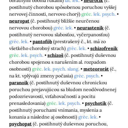
obratnými oboma rukami)
lat. lek.
neurotik
(č.
postihnutý chorobou spôsobenou poruchou vyššej
nervovej činnosti, nervovo chorý)
gréc.
lek. psych.
neuropat
(č. postihnutý bližšie neurčenou
nervovou chorobou)
gréc. lek.
neurastenik
(č.
postihnutý nervovou slabosťou, vyčerpanosťou)
gréc. lek.
pantofób
(prestrašený č., kt. má zo
všetkého chorobný strach)
gréc. lek.
schizofrenik
gréc.
lek. psych.
schizoš
(č. postihnutý duševnou
chorobou spojenou s narušením al. rozpadom
osobnosti)
gréc.
lek. psych. slang.
meteororát
(č.,
na kt. vplývajú zmeny počasia)
gréc. psych.
paranoik
(č. postihnutý duševnou chronickou
poruchou prejavujúcou sa bludom neodôvodnenej
podozrievavosti, vzťahovačnosti a pocitu
prenasledovania)
gréc.
lek. psych.
psychotik
(č.
postihnutý poruchami vnímania, myslenia a
konania a následne aj osobnosti)
gréc. lek.
psychopat
(č. postihnutý duševnou poruchou,