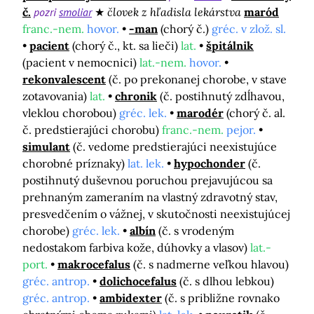
č.
pozri
smoliar
človek z hľadisla lekárstva
maród
franc.-nem.
hovor.
-man
(chorý č.)
gréc. v zlož. sl.
pacient
(chorý č., kt. sa lieči)
lat.
špitálnik
(pacient v nemocnici)
lat.-nem.
hovor.
rekonvalescent
(č. po prekonanej chorobe, v stave
zotavovania)
lat.
chronik
(č. postihnutý zdĺhavou,
vleklou chorobou)
gréc. lek.
marodér
(chorý č. al.
č. predstierajúci chorobu)
franc.-nem.
pejor.
simulant
(č. vedome predstierajúci neexistujúce
chorobné príznaky)
lat. lek.
hypochonder
(č.
postihnutý duševnou poruchou prejavujúcou sa
prehnaným zameraním na vlastný zdravotný stav,
presvedčením o vážnej, v skutočnosti neexistujúcej
chorobe)
gréc. lek.
albín
(č. s vrodeným
nedostakom farbiva kože, dúhovky a vlasov)
lat.-
port.
makrocefalus
(č. s nadmerne veľkou hlavou)
gréc. antrop.
dolichocefalus
(č. s dlhou lebkou)
gréc. antrop.
ambidexter
(č. s približne rovnako