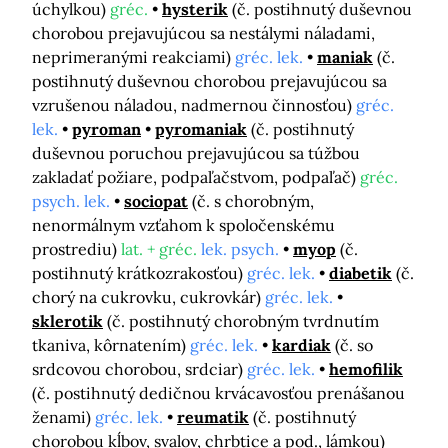
úchylkou)
gréc.
hysterik
(č. postihnutý duševnou
chorobou prejavujúcou sa nestálymi náladami,
neprimeranými reakciami)
gréc. lek.
maniak
(č.
postihnutý duševnou chorobou prejavujúcou sa
vzrušenou náladou, nadmernou činnosťou)
gréc.
lek.
pyroman
pyromaniak
(č. postihnutý
duševnou poruchou prejavujúcou sa túžbou
zakladať požiare, podpaľačstvom, podpaľač)
gréc.
psych. lek.
sociopat
(č. s chorobným,
nenormálnym vzťahom k spoločenskému
prostrediu)
lat. + gréc.
lek. psych.
myop
(č.
postihnutý krátkozrakosťou)
gréc. lek.
diabetik
(č.
chorý na cukrovku, cukrovkár)
gréc. lek.
sklerotik
(č. postihnutý chorobným tvrdnutím
tkaniva, kôrnatením)
gréc. lek.
kardiak
(č. so
srdcovou chorobou, srdciar)
gréc. lek.
hemofilik
(č. postihnutý dedičnou krvácavosťou prenášanou
ženami)
gréc. lek.
reumatik
(č. postihnutý
chorobou kĺbov, svalov, chrbtice a pod., lámkou)