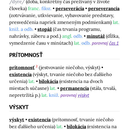
/dyre/
(doba, konkrétny čas prežívaný v živote
človeka)
franc.
filoz.
perseverácia
perseverancia
(zotrvávanie, utkvievanie, vybavovanie predstavy,
presvedčenia napriek zmeneným podmienkam)
lat.
kniž. a odb.
stopáž
(čas trvania programu,
nahrávky, záberu a pod.)
angl.
odb.
minutáž
(dĺžka,
vymedzenie času v minútach)
lat.
odb.
porovnaj
čas 1
PRÍTOMNOSŤ
2
prítomnosť
(jestvovanie niečoho, výskyt)
existencia
(výskyt, trvanie niečoho bez ďalšieho
určenia)
lat.
bilokácia
(existencia na dvoch
miestach súčasne)
lat.
permanencia
(stála, trvalá,
nepretržitá p.)
lat.
kniž.
porovnaj
výskyt
VÝSKYT
výskyt
existencia
(prítomnosť, trvanie niečoho
bez ďalšieho určenia)
lat.
bilokácia
(existencia na