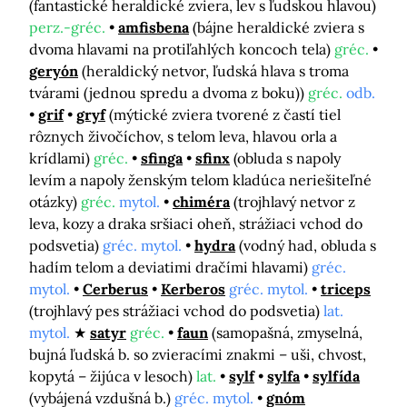
(fantastické heraldické zviera, lev s ľudskou hlavou)
perz.-gréc.
amfisbena
(bájne heraldické zviera s
dvoma hlavami na protiľahlých koncoch tela)
gréc.
geryón
(heraldický netvor, ľudská hlava s troma
tvárami (jednou spredu a dvoma z boku))
gréc.
odb.
grif
gryf
(mýtické zviera tvorené z častí tiel
rôznych živočíchov, s telom leva, hlavou orla a
krídlami)
gréc.
sfinga
sfinx
(obluda s napoly
levím a napoly ženským telom kladúca neriešiteľné
otázky)
gréc.
mytol.
chiméra
(trojhlavý netvor z
leva, kozy a draka sršiaci oheň, strážiaci vchod do
podsvetia)
gréc. mytol.
hydra
(vodný had, obluda s
hadím telom a deviatimi dračími hlavami)
gréc.
mytol.
Cerberus
Kerberos
gréc. mytol.
triceps
(trojhlavý pes strážiaci vchod do podsvetia)
lat.
mytol.
satyr
gréc.
faun
(samopašná, zmyselná,
bujná ľudská b. so zvieracími znakmi – uši, chvost,
kopytá – žijúca v lesoch)
lat.
sylf
sylfa
sylfída
(vybájená vzdušná b.)
gréc. mytol.
gnóm