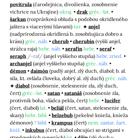
povitrula
(čarodejnica, divožienka, zosobnenie
víchrice na Ukrajine)
ukraj.
drak
gréc.-lat.
šarkan
(rozprávková obluda s podobou okrídleného
jaštera s viacerými hlavami)
tur.
anjel
(nadprirodzená okrídlená b. zosobňujúca dobro a
krásu)
gréc.
náb.
cherub
cherubín
(vyšší anjel,
strážca raja)
hebr.
náb.
serafín
hebr.
seraf
seraph
/-raf/
(anjel vyššieho stupňa)
hebr. zried.
archanjel
(anjel vyššieho stupňa)
gréc.
náb.
démon
daimón
(padlý anjel, zlý duch, diabol; b. al.
sila, kt. ovláda človeka, dobrý al. zlý duch)
gréc.
náb.
diabol
(zosobnenie, stelesnenie zla, zlý duch,
čert)
gréc.-lat.
satan
satanáš
(zosobnenie zla,
protivník boha, vládca pekla, čert)
hebr.
lucifer
(čert, diabol)
lat.
beliál
(čert, satan, stelesnenie zla,
skazy)
hebr. bibl.
belzebub
(pekelné knieža, knieža
démonov)
?
bibl.
krampus
(čert)
nem.
zastar. žart.
kniž.
inkubus
(čert, diabol obcujúci so strigami v
stredovekých poverách)
lat.
džin
(zlý duch v