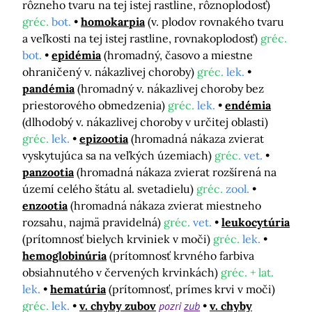
rôzneho tvaru na tej istej rastline, rôznoplodosť)
gréc.
bot.
homokarpia
(v. plodov rovnakého tvaru
a veľkosti na tej istej rastline, rovnakoplodosť)
gréc.
bot.
epidémia
(hromadný, časovo a miestne
ohraničený v. nákazlivej choroby)
gréc.
lek.
pandémia
(hromadný v. nákazlivej choroby bez
priestorového obmedzenia)
gréc.
lek.
endémia
(dlhodobý v. nákazlivej choroby v určitej oblasti)
gréc.
lek.
epizootia
(hromadná nákaza zvierat
vyskytujúca sa na veľkých územiach)
gréc.
vet.
panzootia
(hromadná nákaza zvierat rozšírená na
území celého štátu al. svetadielu)
gréc.
zool.
enzootia
(hromadná nákaza zvierat miestneho
rozsahu, najmä pravidelná)
gréc.
vet.
leukocytúria
(prítomnosť bielych krviniek v moči)
gréc.
lek.
hemoglobinúria
(prítomnosť krvného farbiva
obsiahnutého v červených krvinkách)
gréc. + lat.
lek.
hematúria
(prítomnosť, prímes krvi v moči)
gréc.
lek.
v. chyby zubov
pozri
zub
v. chyby