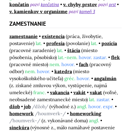
končatín
pozri
končatina
v. chyby prstov
pozri
prst
v. kamienkov v organizme
pozri
kameň 3
ZAMESTNANIE
zamestnanie
existencia
(práca, živobytie,
postavenie)
lat.
profesia
(povolanie)
lat.
pozícia
(pracovné zaradenie)
lat.
štácia
(miesto
pôsobenia, pôsobisko)
lat.-nem.
hovor. zastar.
flek
(pracovné miesto)
nem.
hovor.
fach
(pracovný
odbor)
nem.
hovor.
katedra
(miesto
vysokoškolského učiteľa)
gréc.
hovor.
angažmán
(z. získané zmluvou výkon, vystúpenie, najmä
umelecké)
franc.
vakancia
vakát
vakat
(voľné,
neobsadené zamestnanecké miesto)
lat.
zastar.
džob
job
/džob/
(výhodné z.)
angl.
hovor. expr.
homework
/houmverk-/
homeworking
/houmverk-/
(z. vykonávané doma)
angl.
sinekúra
(výnosné z., málo namáhavé postavenie