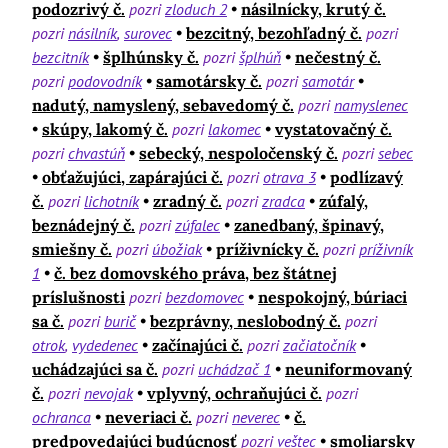
podozrivý č.
pozri
zloduch 2
násilnícky, krutý č.
pozri
násilník
surovec
bezcitný, bezohľadný č.
pozri
bezcitník
šplhúnsky č.
pozri
šplhúň
nečestný č.
pozri
podovodník
samotársky č.
pozri
samotár
nadutý, namyslený, sebavedomý č.
pozri
namyslenec
skúpy, lakomý č.
pozri
lakomec
vystatovačný č.
pozri
chvastúň
sebecký, nespoločenský č.
pozri
sebec
obťažujúci, zapárajúci č.
pozri
otrava 3
podlízavý
č.
pozri
lichotník
zradný č.
pozri
zradca
zúfalý,
beznádejný č.
pozri
zúfalec
zanedbaný, špinavý,
smiešny č.
pozri
úbožiak
príživnícky č.
pozri
príživník
1
č. bez domovského práva, bez štátnej
príslušnosti
pozri
bezdomovec
nespokojný, búriaci
sa č.
pozri
burič
bezprávny, neslobodný č.
pozri
otrok
vydedenec
začínajúci č.
pozri
začiatočník
uchádzajúci sa č.
pozri
uchádzač 1
neuniformovaný
č.
pozri
nevojak
vplyvný, ochraňujúci č.
pozri
ochranca
neveriaci č.
pozri
neverec
č.
predpovedajúci budúcnosť
pozri
veštec
smoliarsky