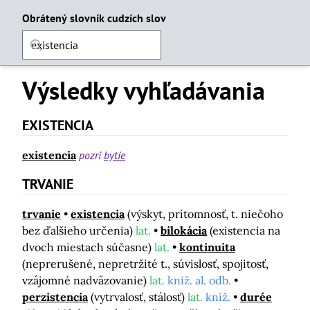
Obrátený slovník cudzích slov
Výsledky vyhľadávania
EXISTENCIA
existencia
pozri
bytie
TRVANIE
trvanie
existencia
(výskyt, prítomnosť, t. niečoho
bez ďalšieho určenia)
lat.
bilokácia
(existencia na
dvoch miestach súčasne)
lat.
kontinuita
(neprerušené, nepretržité t., súvislosť, spojitosť,
vzájomné nadväzovanie)
lat.
kniž. al. odb.
perzistencia
(vytrvalosť, stálosť)
lat.
kniž.
durée