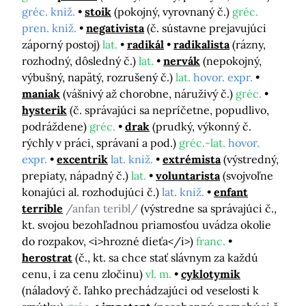
gréc. kniž.
stoik
(pokojný, vyrovnaný č.)
gréc.
pren. kniž.
negativista
(č. sústavne prejavujúci
záporný postoj)
lat.
radikál
radikalista
(rázny,
rozhodný, dôsledný č.)
lat.
nervák
(nepokojný,
výbušný, napätý, rozrušený č.)
lat.
hovor. expr.
maniak
(vášnivý až chorobne, náruživý č.)
gréc.
hysterik
(č. správajúci sa nepríčetne, popudlivo,
podráždene)
gréc.
drak
(prudký, výkonný č.
rýchly v práci, správaní a pod.)
gréc.-lat.
hovor.
expr.
excentrik
lat. kniž.
extrémista
(výstredný,
prepiaty, nápadný č.)
lat.
voluntarista
(svojvoľne
konajúci al. rozhodujúci č.)
lat. kniž.
enfant
terrible
/anfan teribl/
(výstredne sa správajúci č.,
kt. svojou bezohľadnou priamosťou uvádza okolie
do rozpakov, <i>hrozné dieťa</i>)
franc.
herostrat
(č., kt. sa chce stať slávnym za každú
cenu, i za cenu zločinu)
vl. m.
cyklotymik
(náladový č. ľahko prechádzajúci od veselosti k