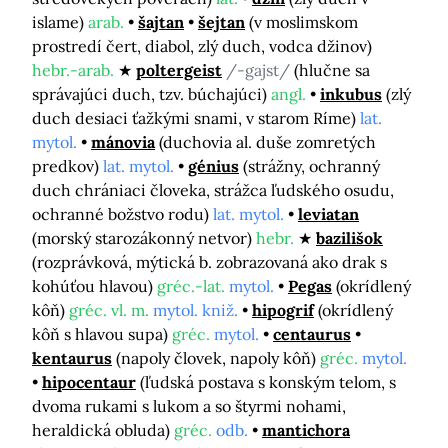
islame)
arab.
šajtan
šejtan
(v moslimskom
prostredí čert, diabol, zlý duch, vodca džinov)
hebr.-arab.
poltergeist
/-gajst/
(hlučne sa
správajúci duch, tzv. búchajúci)
angl.
inkubus
(zlý
duch desiaci ťažkými snami, v starom Ríme)
lat.
mytol.
mánovia
(duchovia al. duše zomretých
predkov)
lat. mytol.
génius
(strážny, ochranný
duch chrániaci človeka, strážca ľudského osudu,
ochranné božstvo rodu)
lat. mytol.
leviatan
(morský starozákonný netvor)
hebr.
bazilišok
(rozprávková, mýtická b. zobrazovaná ako drak s
kohúťou hlavou)
gréc.-lat.
mytol.
Pegas
(okrídlený
kôň)
gréc. vl. m.
mytol. kniž.
hipogrif
(okrídlený
kôň s hlavou supa)
gréc.
mytol.
centaurus
kentaurus
(napoly človek, napoly kôň)
gréc.
mytol.
hipocentaur
(ľudská postava s konským telom, s
dvoma rukami s lukom a so štyrmi nohami,
heraldická obluda)
gréc.
odb.
mantichora