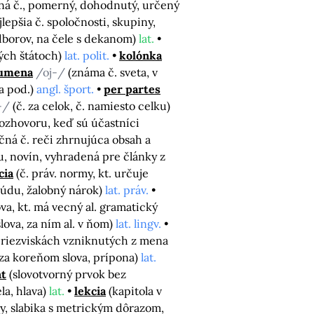
á č., pomerný, dohodnutý, určený
jlepšia č. spoločnosti, skupiny,
dborov, na čele s dekanom)
lat.
ých štátoch)
lat. polit.
kolónka
umena
/oj-/
(známa č. sveta, v
 a pod.)
angl. šport.
per partes
-/
(č. za celok, č. namiesto celku)
rozhovoru, keď sú účastníci
čná č. reči zhrnujúca obsah a
su, novín, vyhradená pre články z
cia
(č. práv. normy, kt. určuje
súdu, žalobný nárok)
lat. práv.
ova, kt. má vecný al. gramatický
ova, za ním al. v ňom)
lat. lingv.
. priezviskách vzniknutých z mena
za koreňom slova, prípona)
lat.
t
(slovotvorný prvok bez
la, hlava)
lat.
lekcia
(kapitola v
py, slabika s metrickým dôrazom,