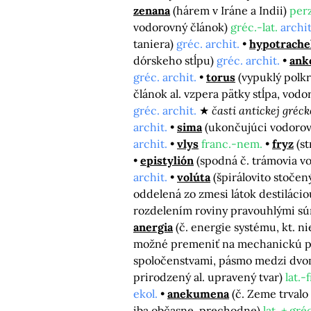
zenana
(hárem v Iráne a Indii)
perz
vodorovný článok)
gréc.-lat.
archit
taniera)
gréc. archit.
hypotrache
dórskeho stĺpu)
gréc. archit.
ank
gréc. archit.
torus
(vypuklý polk
článok al. vzpera pätky stĺpa, vodo
gréc. archit.
časti antickej gréck
archit.
sima
(ukončujúci vodorov
archit.
vlys
franc.-nem.
fryz
(s
epistylión
(spodná č. trámovia v
archit.
volúta
(špirálovito stočen
oddelená zo zmesi látok destilácio
rozdelením roviny pravouhlými sú
anergia
(č. energie systému, kt. 
možné premeniť na mechanickú 
spoločenstvami, pásmo medzi dvoma
prirodzený al. upravený tvar)
lat.-
ekol.
anekumena
(č. Zeme trval
iba občasne, prechodne)
lat. + gré