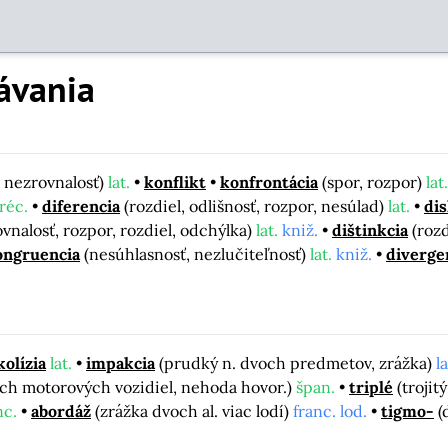
ávania
, nezrovnalosť)
lat.
konflikt
konfrontácia
(spor, rozpor)
lat.
gréc.
diferencia
(rozdiel, odlišnosť, rozpor, nesúlad)
lat.
di
vnalosť, rozpor, rozdiel, odchýlka)
lat.
kniž.
dištinkcia
(rozd
ongruencia
(nesúhlasnosť, nezlučiteľnosť)
lat.
kniž.
diverge
kolízia
lat.
impakcia
(prudký n. dvoch predmetov, zrážka)
l
voch motorových vozidiel, nehoda hovor.)
špan.
triplé
(trojit
nc.
abordáž
(zrážka dvoch al. viac lodí)
franc. lod.
tigmo-
(