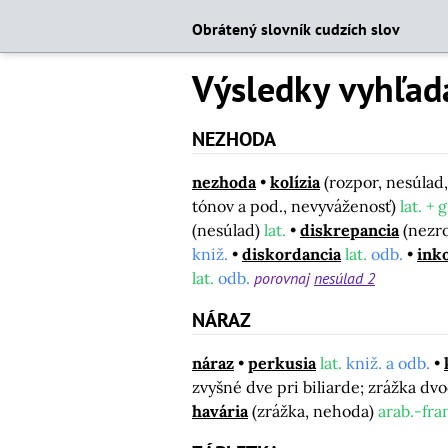
Obrátený slovník cudzích slov
Výsledky vyhľad
NEZHODA
nezhoda
kolízia
(rozpor, nesúlad
tónov a pod., nevyváženosť)
lat. + 
(nesúlad)
lat.
diskrepancia
(nezro
kniž.
diskordancia
lat.
odb.
ink
lat.
odb.
porovnaj
nesúlad 2
NÁRAZ
náraz
perkusia
lat.
kniž. a odb.
zvyšné dve pri biliarde; zrážka d
havária
(zrážka, nehoda)
arab.-fra