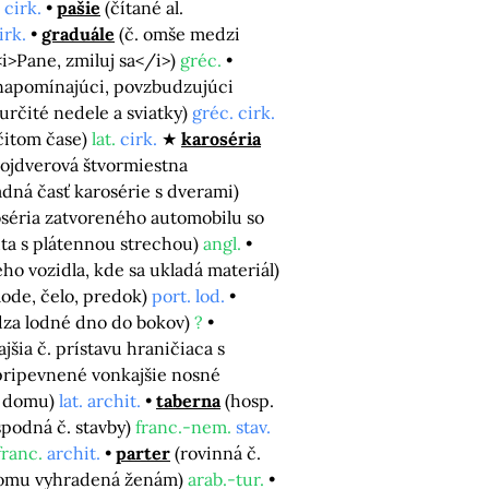
 cirk.
pašie
(čítané al.
irk.
graduále
(č. omše medzi
i>Pane, zmiluj sa</i>)
gréc.
napomínajúci, povzbudzujúci
určité nedele a sviatky)
gréc. cirk.
čitom čase)
lat.
cirk.
karoséria
vojdverová štvormiestna
dná časť karosérie s dverami)
oséria zatvoreného automobilu so
uta s plátennou strechou)
angl.
ho vozidla, kde sa ukladá materiál)
lode, čelo, predok)
port. lod.
dza lodné dno do bokov)
?
jšia č. prístavu hraničiaca s
ú pripevnené vonkajšie nosné
o domu)
lat. archit.
taberna
(hosp.
spodná č. stavby)
franc.-nem.
stav.
franc.
archit.
parter
(rovinná č.
domu vyhradená ženám)
arab.-tur.