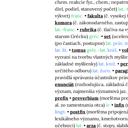
chem. reakcie fyz., chem.; nepatrn
diel, podiel, stanovený počet)
lat.-
výkvet)
franc.
fakulta
(č. vysoke
komora
(č. zákonodarného, zastu
lat.-franc.
rubrika
(č. tlačiva na
starom Grécku)
gréc.
set
(ucelen
(po častiach, postupne)
lat.
práv. m
lat. lit.
tomus
gréc.-lat.
kniž.
vo
vyzvaní na tvorbu vlastných myšlie
základné myšlienky)
lat. kniž.
per
určitého odboru)
lat. žurn.
parag
pravidlá správania účastníkov práv
enunciát
(rozhodujúca, základná 
význam, najmenšia významová jaz.
prefix
preverbium
(morféma pre
al. zo zamestnania otca)
ír.
infix
(
lingv.
postfix
(morféma pripojená 
lexikálneho významu, kmeňotvorn
učebnici)
lat.
arza
(č. stopy, sla