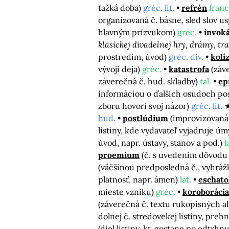
ťažká doba)
gréc. lit.
refrén
franc
organizovaná č. básne, sled slov 
hlavným prízvukom)
gréc.
invoká
klasickej divadelnej hry, drámy, tr
prostredím, úvod)
gréc. div.
kolíz
vývoji deja)
gréc.
katastrofa
(záv
záverečná č. hud. skladby)
tal.
ep
informáciou o ďalších osudoch post
zboru hovorí svoj názor)
gréc. lit.
hud.
postlúdium
(improvizovaná
listiny, kde vydavateľ vyjadruje ú
úvod, napr. ústavy, stanov a pod.)
l
proemium
(č. s uvedením dôvodu 
(väčšinou predposledná č., vyhrážk
platnosť, napr. ámen)
lat.
eschato
mieste vzniku)
gréc.
koroborácia
(záverečná č. textu rukopisných al.
dolnej č. stredovekej listiny, pre
(diel listiny, kt. zostane po odtrhn