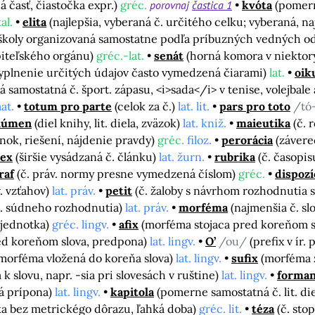
á časť, čiastočka expr.)
gréc.
porovnaj
častica 1
kvóta
(pomern
tal.
elita
(najlepšia, vyberaná č. určitého celku; vyberaná, na
j školy organizovaná samostatne podľa príbuzných vedných o
piteľského orgánu)
gréc.-lat.
senát
(horná komora v niektor
 vyplnenie určitých údajov často vymedzená čiarami)
lat.
oik
á samostatná č. šport. zápasu, <i>sada</i> v tenise, volejbale
at.
totum pro parte
(celok za č.)
lat. lit.
pars pro toto
/tó
lúmen
(diel knihy, lit. diela, zväzok)
lat. kniž.
maieutika
(č. 
nok, riešení, nájdenie pravdy)
gréc.
filoz.
perorácia
(závere
ex
(širšie vysádzaná č. článku)
lat. žurn.
rubrika
(č. časopi
raf
(č. práv. normy presne vymedzená číslom)
gréc.
dispozí
. vzťahov)
lat. práv.
petit
(č. žaloby s návrhom rozhodnutia 
č. súdneho rozhodnutia)
lat. práv.
morféma
(najmenšia č. sl
 jednotka)
gréc. lingv.
afix
(morféma stojaca pred koreňom sl
d koreňom slova, predpona)
lat. lingv.
O’
/ou/
(prefix v ír
morféma vložená do koreňa slova)
lat. lingv.
sufix
(morféma 
k slovu, napr. -sia pri slovesách v ruštine)
lat. lingv.
forman
á prípona)
lat. lingv.
kapitola
(pomerne samostatná č. lit. die
bika bez metrickégo dôrazu, ľahká doba)
gréc. lit.
téza
(č. sto