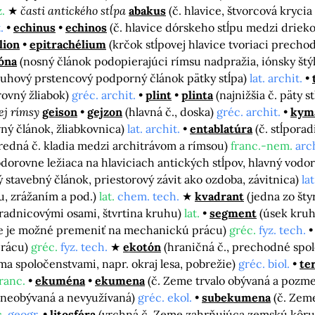
.
časti antického stĺpa
abakus
(č. hlavice, štvorcová krycia
.
echinus
echinos
(č. hlavice dórskeho stĺpu medzi drieko
lion
epitrachélium
(krčok stĺpovej hlavice tvoriaci prech
óna
(nosný článok podopierajúci rímsu nadpražia, iónsky štý
ruhový prstencový podporný článok pätky stĺpa)
lat. archit.
rovný žliabok)
gréc. archit.
plint
plinta
(najnižšia č. päty 
ej rímsy
geison
gejzon
(hlavná č., doska)
gréc. archit.
kym
ný článok, žliabkovnica)
lat. archit.
entablatúra
(č. stĺpora
tredná č. kladia medzi architrávom a rímsou)
franc.-nem.
arch
odorovne ležiaca na hlaviciach antických stĺpov, hlavný vod
ý stavebný článok, priestorový závit ako ozdoba, závitnica)
lat
u, zrážaním a pod.)
lat.
chem. tech.
kvadrant
(jedna zo šty
radnicovými osami, štvrtina kruhu)
lat.
segment
(úsek kruh
nie je možné premeniť na mechanickú prácu)
gréc.
fyz. tech.
prácu)
gréc.
fyz. tech.
ekotón
(hraničná č., prechodné sp
 spoločenstvami, napr. okraj lesa, pobrežie)
gréc. biol.
te
franc.
ekuména
ekumena
(č. Zeme trvalo obývaná a pozm
o neobývaná a nevyužívaná)
gréc. ekol.
subekumena
(č. Zem
c.
geogr.
litosféra
(vrchná č. Zeme zahrňujúca zemskú kôru 