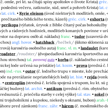
(č. omše, pri kt. sa čítajú spisy apoštolov o živote Krista)
gréc.
poslednú večeru, zatknutie, súd, smrť a pohreb Krista)
lat. c
)
lat. cirk.
Kyrie eleison
(úvod niektorých modlitieb, omše, <
 prečítaného biblického textu, kázeň)
gréc. cirk.
exhorta
(
perikopa
(výňatok, úryvok z Biblie čítaný počas bohoslužby 
ských a rádových hodiniek, modlitieb konaných povinne v ur
estor na dopravu osôb al. nákladu)
franc.
tudor
(uzavretá d
rechou)
angl. hovor.
hatchback
/hečbek/
(šikmo sklonená za
verová) karoséria osobného auta)
franc. vl. m.
landaulet
(kar
roadster
/roudster/
(dvojsedadlová karoséria športového a
tuhou strechou)
tal.
porovnaj
auto
korba
(č. nákladného cestné
mickej lode určená na pristátie)
lat. kozm.
prova
(predná č. 
lom)
ind.-rus.
outor
(č. lodného trupu v mieste, kde prechá
lode na prerážanie nepriateľských lodí)
lat. hist.
rejda
(vonka
.
centroplán
(stredná č. krídla spojená s trupom, ku kt. s
 väčšej budovy)
lat. archit.
antikum
(predná č. rím. obytnéh
predsunutá č. priečelia stavby v celej výške)
tal. stav.
sokel
(
ými trojuholníkmi a kupolou, niekedy s oknami, bubon)
arab.-
 záhony pred zámkom)
franc. záhr.
hárem
(č. moslimského 