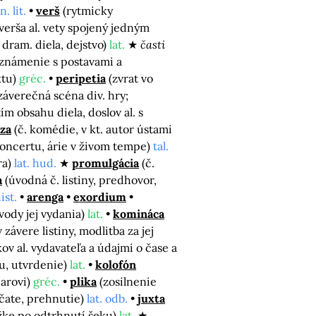
. lit.
verš
(rytmicky
verša al. vety spojený jedným
. dram. diela, dejstvo)
lat.
časti
oznámenie s postavami a
ktu)
gréc.
peripetia
(zvrat vo
záverečná scéna div. hry;
ím obsahu diela, doslov al. s
za
(č. komédie, v kt. autor ústami
 koncertu, árie v živom tempe)
tal.
ra)
lat. hud.
promulgácia
(č.
a
(úvodná č. listiny, predhovor,
hist.
arenga
exordium
vody jej vydania)
lat.
komináca
v závere listiny, modlitba za jej
v al. vydavateľa a údajmi o čase a
ou, utvrdenie)
lat.
kolofón
iarovi)
gréc.
plika
(zosilnenie
ečate, prehnutie)
lat. odb.
juxta
knižke po odtrhnutí šeku)
lat.