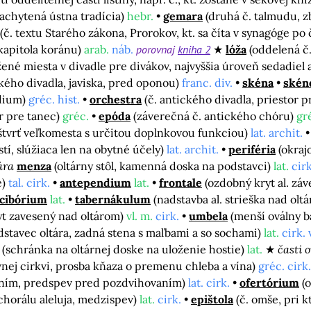
achytená ústna tradícia)
hebr.
gemara
(druhá č. talmudu, 
(č. textu Starého zákona, Prorokov, kt. sa číta v synagóge po 
kapitola koránu)
arab.
náb.
porovnaj
kniha 2
lóža
(oddelená č.
ožené miesta v divadle pre divákov, najvyššia úroveň sedadiel 
kého divadla, javiska, pred oponou)
franc. div.
skéna
skén
ódium)
gréc. hist.
orchestra
(č. antického divadla, priestor p
or pre tanec)
gréc.
epóda
(záverečná č. antického chóru)
gr
tvrť veľkomesta s určitou doplnkovou funkciou)
lat. archit.
tí, slúžiaca len na obytné účely)
lat. archit.
periféria
(okraj
ára
menza
(oltárny stôl, kamenná doska na podstavci)
lat.
cirk
e)
tal. cirk.
antependium
lat.
frontale
(ozdobný kryt al. záve
cibórium
lat.
tabernákulum
(nadstavba al. strieška nad olt
ryt zavesený nad oltárom)
vl. m.
cirk.
umbela
(menší oválny b
dstavec oltára, zadná stena s maľbami a so sochami)
lat.
cirk. 
(schránka na oltárnej doske na uloženie hostie)
lat.
časti 
ávnej cirkvi, prosba kňaza o premenu chleba a vína)
gréc. cirk.
ním, predspev pred pozdvihovaním)
lat. cirk.
ofertórium
(
chorálu aleluja, medzispev)
lat.
cirk.
epištola
(č. omše, pri k