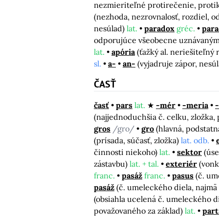
nezmieriteľné protirečenie, proti
(nezhoda, nezrovnalosť, rozdiel, o
nesúlad)
lat.
paradox
gréc.
para
odporujúce všeobecne uznávaným 
lat.
apória
(ťažký al. neriešiteľný 
sl.
a-
an-
(vyjadruje zápor, nesúl
ČASŤ
časť
pars
lat.
-mér
-meria
(najjednoduchšia č. celku, zložka,
gros
/gro/
gro
(hlavná, podstatná
(prísada, súčasť, zložka)
lat. odb.
činnosti niekoho)
lat.
sektor
(úse
zástavbu)
lat. + tal.
exteriér
(vonk
franc.
pasáž
franc.
pasus
(č. um
pasáž
(č. umeleckého diela, najmä 
(obsiahla ucelená č. umeleckého di
považovaného za základ)
lat.
part