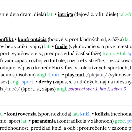
enie deja dram. diela)
lat.
intriga
(dejová z. v lit. diele)
tal.-f
nflikt
konfrontácia
(bojové s. protikladných síl, zrážka)
lat.
tov bez vzniku vojny)
lat.
finále
(vylučovacie s. o prvé miesto
šport. vylučovacie s., predposledná časť súťaže)
franc. + tal.
šp
ďovací zápas, rozboj vo futbale, rozstrel v streľbe, rozskakova
hodujúci zápas o konečného víťaza v kolektívnych športoch, hr
ovacím spôsobom)
angl.
šport.
play-out
/plejaut/
(vylučovací
asov)
angl.
šport.
derby
(zápas, s. tradičných, najmä miestny
ch
/meč/
(šport. s., zápas)
angl.
porovnaj
spor 1
hra 3
zápas 3
t.
kontroverzia
(spor, nezhoda)
lat.
kniž.
kolízia
(nezhoda,
nie, spor)
lat.
paranómia
(kontradikcia v zákonoch)
gréc.
pr
tichodnosť, protiklad kniž. a odb.; protirečenie v zákone p