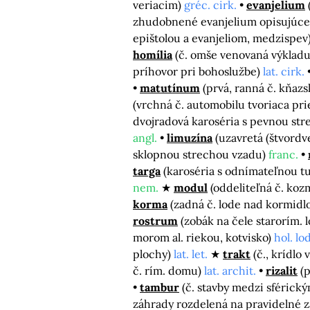
veriacim)
gréc. cirk.
evanjelium
zhudobnené evanjelium opisujúce 
epištolou a evanjeliom, medzispev
homília
(č. omše venovaná výkladu
príhovor pri bohoslužbe)
lat. cirk.
matutínum
(prvá, ranná č. kňaz
(vrchná č. automobilu tvoriaca pri
dvojradová karoséria s pevnou st
angl.
limuzína
(uzavretá (štvord
sklopnou strechou vzadu)
franc.
targa
(karoséria s odnímateľnou 
nem.
modul
(oddeliteľná č. koz
korma
(zadná č. lode nad kormid
rostrum
(zobák na čele starorím. 
morom al. riekou, kotvisko)
hol. lod
plochy)
lat. let.
trakt
(č., krídlo
č. rím. domu)
lat. archit.
rizalit
(
tambur
(č. stavby medzi sférick
záhrady rozdelená na pravidelné