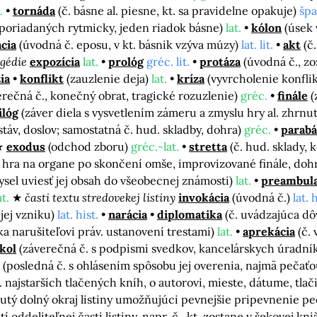
.
tornáda
(č. básne al. piesne, kt. sa pravidelne opakuje)
špan
usporiadaných rytmicky, jeden riadok básne)
lat.
kólon
(úsek 
cia
(úvodná č. eposu, v kt. básnik vzýva múzy)
lat. lit.
akt
(č
agédie
expozícia
lat.
prológ
gréc. lit.
protáza
(úvodná č., z
ia
konflikt
(zauzlenie deja)
lat.
kríza
(vyvrcholenie konfli
erečná č., konečný obrat, tragické rozuzlenie)
gréc.
finále
(
ilóg
(záver diela s vysvetlením zámeru a zmyslu hry al. zhrnut
áv, doslov; samostatná č. hud. skladby, dohra)
gréc.
parabá
exodus
(odchod zboru)
gréc.-lat.
stretta
(č. hud. sklady,
 hra na organe po skončení omše, improvizované finále, doh
mysel uviesť jej obsah do všeobecnej známosti)
lat.
preambul
at.
časti textu stredovekej listiny
invokácia
(úvodná č.)
lat. 
jej vzniku)
lat. hist.
narácia
diplomatika
(č. uvádzajúca dô
a narušiteľovi práv. ustanovení trestami)
lat.
aprekácia
(č. 
kol
(záverečná č. s podpismi svedkov, kancelárskych úradníko
(posledná č. s ohlásením spôsobu jej overenia, najmä pečať
 najstarších tlačených kníh, o autorovi, mieste, dátume, tlač
hnutý dolný okraj listiny umožňujúci pevnejšie pripevnenie p
utí oddeliteľnej časti listiny, napr. č., kt. zostane v šekovej 