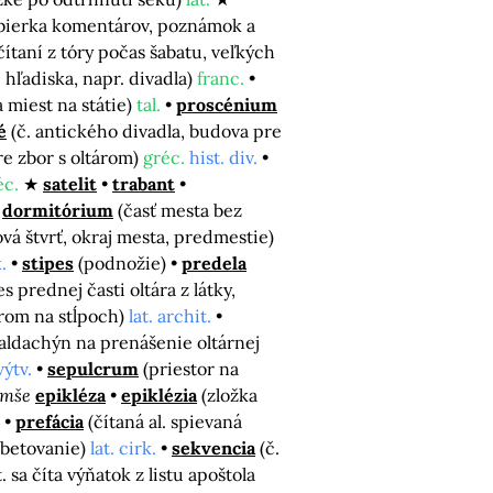
zbierka komentárov, poznámok a
čítaní z tóry počas šabatu, veľkých
 hľadiska, napr. divadla)
franc.
a miest na státie)
tal.
proscénium
é
(č. antického divadla, budova pre
re zbor s oltárom)
gréc.
hist. div.
éc.
satelit
trabant
dormitórium
(časť mesta bez
ová štvrť, okraj mesta, predmestie)
.
stipes
(podnožie)
predela
s prednej časti oltára z látky,
árom na stĺpoch)
lat. archit.
aldachýn na prenášenie oltárnej
výtv.
sepulcrum
(priestor na
omše
epikléza
epiklézia
(zložka
prefácia
(čítaná al. spievaná
obetovanie)
lat. cirk.
sekvencia
(č.
t. sa číta výňatok z listu apoštola