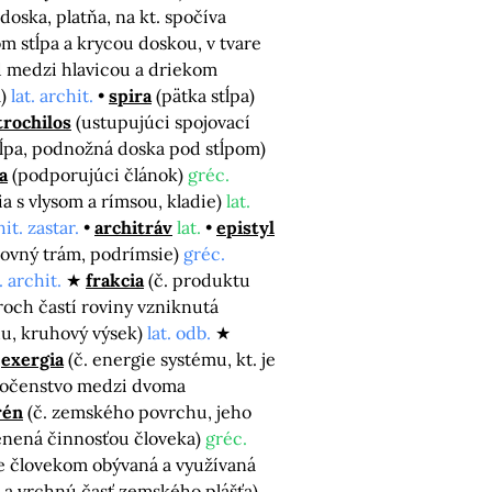
 doska, platňa, na kt. spočíva
m stĺpa a krycou doskou, v tvare
od medzi hlavicou a driekom
l)
lat. archit.
spira
(pätka stĺpa)
trochilos
(ustupujúci spojovací
stĺpa, podnožná doska pod stĺpom)
a
(podporujúci článok)
gréc.
dia s vlysom a rímsou, kladie)
lat.
it. zastar.
architráv
lat.
epistyl
orovný trám, podrímsie)
gréc.
. archit.
frakcia
(č. produktu
roch častí roviny vzniknutá
u, kruhový výsek)
lat. odb.
exergia
(č. energie systému, kt. je
oločenstvo medzi dvoma
rén
(č. zemského povrchu, jeho
enená činnosťou človeka)
gréc.
e človekom obývaná a využívaná
a vrchnú časť zemského plášťa)