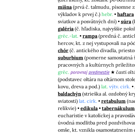
mišna
(prvá č. talmudu, písomne z
výkladov k prvej č.)
hebr.
haftara
sviatkov a posvätných dní)
súra
(
galéria
(č. hľadiska, najvyššie pol
gréc.-lat.
rampa
(predná č. antic
hercov, kt. z nej vystupovali na p
chór
(č. antického divadla, priest
suburbium
(pomerne samostatná š
pracovných a kultúrnych príležitos
gréc.
porovnaj
predmestie
časti olt
(podstavec oltára na oltárnom stol
kovu, dreva a pod.)
lat.
výtv. cirk.
baldachýn
(strieška al. ozdobný k
sviatosti)
lat. cirk.
retabulum
(na
relikvie)
edikula
tabernákulum
eucharistie v katolíckej a pravosl
úvodná modlitba pred pozdvihova
omše, kt. vznikla osamostatnením 