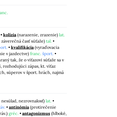
ranc.
kolízia
(narazenie, zrazenie)
lat.
, záverečná časť súťaže)
tal.
ort.
kvalifikácia
(vyraďovacia
nie v jazdectve)
franc.
šport.
aný tak, že o víťazovi súťaže sa v
, rozhodujúci zápas, kt. víťaz
ch, súperov v šport. hrách, najmä
 nesúlad, nezrovnalosť)
lat.
áv.
antinómia
(protirečenie
ráv.)
gréc.
antagonizmus
(hlboké,