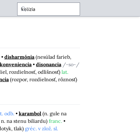
disharmónia
(nesúlad farieb,
skonveniencia
disonancia
/-so-/
iel, rozdielnosť, odlišnosť)
lat.
ncia
(rozpor, rozdielnosť, rôznosť)
at. odb.
karambol
(n. gule na
ý n. na stenu biliardu)
franc.
dotyk, tlak)
gréc. v zlož. sl.