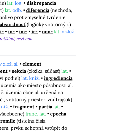
nie)
lat.
log.
diskrepancia
sť)
lat.
odb.
diferencia
(nezhoda,
danlivo protizmyselné tvrdenie
absurdnosť
(logický vnútorný r.)
i-
in-
im-
ir-
non-
lat.
v zlož.
rotiklad
nezhoda
v zlož. sl.
element
ent
sekcia
(zložka, súčasť)
lat.
eví podiel)
lat. kniž.
ingrediencia
. územia ako miesto pôsobnosti al.
 č. územia obce al. určená na
č., vnútorný priestor, vnútrajšok)
kniž.
fragment
partia
lat.
u všeobecne)
franc. lat.
epocha
romile
(tisícina čísla
chem. prvku schopná vstúpiť do