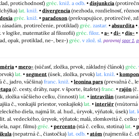
klad, protichodnosť)
gréc.
kniž. a odb.
disjunkcia
(protireč
dchýlka)
lat.
kniž.
divergencia
(nezhoda, rozdielnosť, rôzno
doxia
gréc.
kniž.
paradoxon
(prekvapujúce, protirečivé, z
zásadám, protirečenie, protiklad)
gréc.
zastar.
absurdita
r. v logike, matematike al filozofii)
gréc.
filoz.
a-
di-
dis-
ad, opak, protiklad, ne-, bez-)
gréc.
v zlož. sl.
porovnaj
spor 1
p
-méria
mero-
(súčasť, zložka, prvok, základný článok)
gréc.
 prvok)
lat.
segment
(úsek, zložka, prvok)
lat. kniž.
kompon
 č., jadro, väčšina)
franc. kniž.
leonina pars
(prevažná č., l
etapa
(č. cesty, dráhy, napr. v športe, štafete)
franc.
rajón
(č
k, zložka väčšieho celku, činnosti)
lat.
intravilán
(zastavaná
ajšia č., vonkajší priestor, vonkajšok)
lat.
interiér
(vnútorná 
eleckého diela, najmä lit. al. hud., úryvok, výňatok, úsek)
lat. 
lit. al. vedeckého, úryvok, výňatok; malá, zlomkovitá č. celk
ela, napr. filmu)
gréc.
percento
(stá č. celku, stotina)
lat.
p
ikula
(nepatrná č., čiastočka)
lat. odb.
atóm
(najmenšia č. 