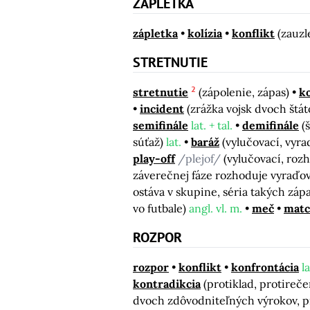
ZÁPLETKA
zápletka
kolízia
konflikt
(zauzl
STRETNUTIE
2
stretnutie
(zápolenie, zápas)
ko
incident
(zrážka vojsk dvoch štá
semifinále
lat. + tal.
demifinále
(
súťaž)
lat.
baráž
(vylučovací, vyra
play-off
/plejof/
(vylučovací, roz
záverečnej fáze rozhoduje vyraď
ostáva v skupine, séria takých záp
vo futbale)
angl. vl. m.
meč
mat
ROZPOR
rozpor
konflikt
konfrontácia
la
kontradikcia
(protiklad, protireče
dvoch zdôvodniteľných výrokov, pro