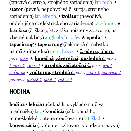
(otáčavá č. stroja, strojného zariadenia)
lat. tech.
stator
(pevná, nepohyblivá č. stroja, strojného
zariadenia)
lat. eltech.
izolátor
(nevodivá,
oddeľujúca č. elektrického zariadenia)
tal.-franc.
franšíza
(č. škody, kt. znáša poistený zo svojho, na
vlastné náklady)
angl.
obch. práv.
epeda
?
tapacírung
tapecírung
(čalúnená č. nábytku,
najmä snímateľná)
nem.
hovor.
č. odevu, úboru
pozri
úbor
konečná, záverečná, posledná č.
pozri
koniec 1
záver 1
úvodná, začiatočná č.
pozri
úvod
začiatok
vnútorná, stredná č.
pozri
jadro 1
polovica 2
porovnaj
oblasť 1
obal 2
vrstva 1
HODINA
hodina
lekcia
(učebná h. s výkladom učiva,
prednáška)
lat.
kondícia
(súkromná h.,
mimoškolské platené doučovanie)
lat.
škol.
konverzácia
(cvičenie rozhovoru v cudzom jazyku)