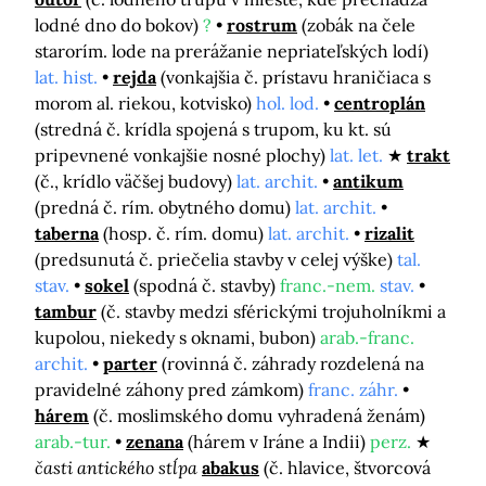
lodné dno do bokov)
?
rostrum
(zobák na čele
starorím. lode na prerážanie nepriateľských lodí)
lat. hist.
rejda
(vonkajšia č. prístavu hraničiaca s
morom al. riekou, kotvisko)
hol. lod.
centroplán
(stredná č. krídla spojená s trupom, ku kt. sú
pripevnené vonkajšie nosné plochy)
lat. let.
trakt
(č., krídlo väčšej budovy)
lat. archit.
antikum
(predná č. rím. obytného domu)
lat. archit.
taberna
(hosp. č. rím. domu)
lat. archit.
rizalit
(predsunutá č. priečelia stavby v celej výške)
tal.
stav.
sokel
(spodná č. stavby)
franc.-nem.
stav.
tambur
(č. stavby medzi sférickými trojuholníkmi a
kupolou, niekedy s oknami, bubon)
arab.-franc.
archit.
parter
(rovinná č. záhrady rozdelená na
pravidelné záhony pred zámkom)
franc. záhr.
hárem
(č. moslimského domu vyhradená ženám)
arab.-tur.
zenana
(hárem v Iráne a Indii)
perz.
časti antického stĺpa
abakus
(č. hlavice, štvorcová