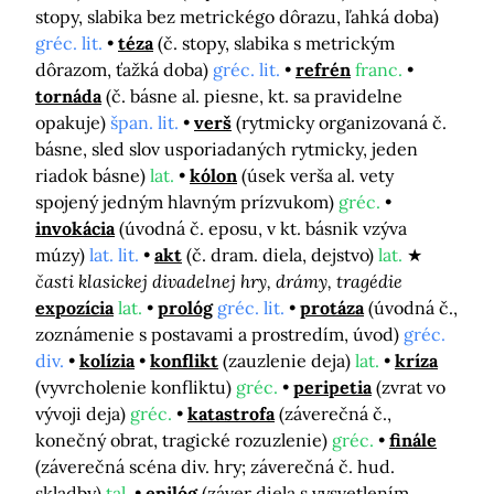
stopy, slabika bez metrickégo dôrazu, ľahká doba)
gréc. lit.
téza
(č. stopy, slabika s metrickým
dôrazom, ťažká doba)
gréc. lit.
refrén
franc.
tornáda
(č. básne al. piesne, kt. sa pravidelne
opakuje)
špan. lit.
verš
(rytmicky organizovaná č.
básne, sled slov usporiadaných rytmicky, jeden
riadok básne)
lat.
kólon
(úsek verša al. vety
spojený jedným hlavným prízvukom)
gréc.
invokácia
(úvodná č. eposu, v kt. básnik vzýva
múzy)
lat. lit.
akt
(č. dram. diela, dejstvo)
lat.
časti klasickej divadelnej hry, drámy, tragédie
expozícia
lat.
prológ
gréc. lit.
protáza
(úvodná č.,
zoznámenie s postavami a prostredím, úvod)
gréc.
div.
kolízia
konflikt
(zauzlenie deja)
lat.
kríza
(vyvrcholenie konfliktu)
gréc.
peripetia
(zvrat vo
vývoji deja)
gréc.
katastrofa
(záverečná č.,
konečný obrat, tragické rozuzlenie)
gréc.
finále
(záverečná scéna div. hry; záverečná č. hud.
skladby)
tal.
epilóg
(záver diela s vysvetlením