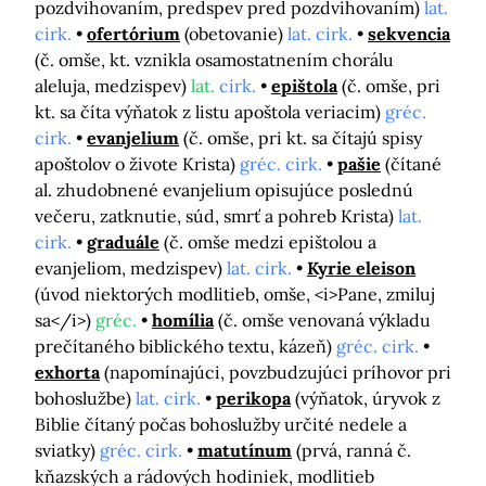
pozdvihovaním, predspev pred pozdvihovaním)
lat.
cirk.
ofertórium
(obetovanie)
lat. cirk.
sekvencia
(č. omše, kt. vznikla osamostatnením chorálu
aleluja, medzispev)
lat.
cirk.
epištola
(č. omše, pri
kt. sa číta výňatok z listu apoštola veriacim)
gréc.
cirk.
evanjelium
(č. omše, pri kt. sa čítajú spisy
apoštolov o živote Krista)
gréc. cirk.
pašie
(čítané
al. zhudobnené evanjelium opisujúce poslednú
večeru, zatknutie, súd, smrť a pohreb Krista)
lat.
cirk.
graduále
(č. omše medzi epištolou a
evanjeliom, medzispev)
lat. cirk.
Kyrie eleison
(úvod niektorých modlitieb, omše, <i>Pane, zmiluj
sa</i>)
gréc.
homília
(č. omše venovaná výkladu
prečítaného biblického textu, kázeň)
gréc. cirk.
exhorta
(napomínajúci, povzbudzujúci príhovor pri
bohoslužbe)
lat. cirk.
perikopa
(výňatok, úryvok z
Biblie čítaný počas bohoslužby určité nedele a
sviatky)
gréc. cirk.
matutínum
(prvá, ranná č.
kňazských a rádových hodiniek, modlitieb