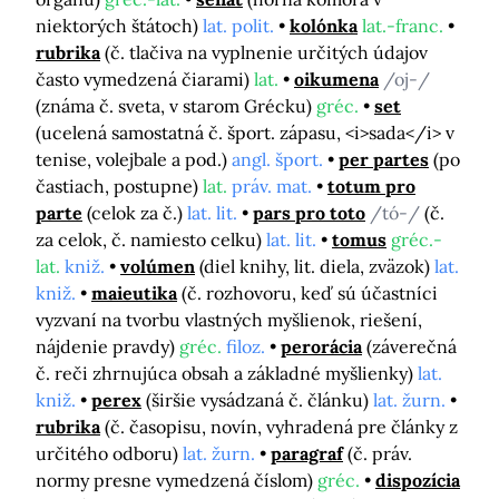
niektorých štátoch)
lat. polit.
kolónka
lat.-franc.
rubrika
(č. tlačiva na vyplnenie určitých údajov
často vymedzená čiarami)
lat.
oikumena
/oj-/
(známa č. sveta, v starom Grécku)
gréc.
set
(ucelená samostatná č. šport. zápasu, <i>sada</i> v
tenise, volejbale a pod.)
angl. šport.
per partes
(po
častiach, postupne)
lat.
práv. mat.
totum pro
parte
(celok za č.)
lat. lit.
pars pro toto
/tó-/
(č.
za celok, č. namiesto celku)
lat. lit.
tomus
gréc.-
lat.
kniž.
volúmen
(diel knihy, lit. diela, zväzok)
lat.
kniž.
maieutika
(č. rozhovoru, keď sú účastníci
vyzvaní na tvorbu vlastných myšlienok, riešení,
nájdenie pravdy)
gréc.
filoz.
perorácia
(záverečná
č. reči zhrnujúca obsah a základné myšlienky)
lat.
kniž.
perex
(širšie vysádzaná č. článku)
lat. žurn.
rubrika
(č. časopisu, novín, vyhradená pre články z
určitého odboru)
lat. žurn.
paragraf
(č. práv.
normy presne vymedzená číslom)
gréc.
dispozícia