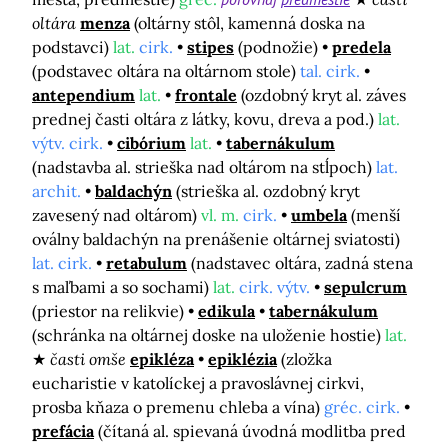
oltára
menza
(oltárny stôl, kamenná doska na
podstavci)
lat.
cirk.
stipes
(podnožie)
predela
(podstavec oltára na oltárnom stole)
tal. cirk.
antependium
lat.
frontale
(ozdobný kryt al. záves
prednej časti oltára z látky, kovu, dreva a pod.)
lat.
výtv. cirk.
cibórium
lat.
tabernákulum
(nadstavba al. strieška nad oltárom na stĺpoch)
lat.
archit.
baldachýn
(strieška al. ozdobný kryt
zavesený nad oltárom)
vl. m.
cirk.
umbela
(menší
oválny baldachýn na prenášenie oltárnej sviatosti)
lat. cirk.
retabulum
(nadstavec oltára, zadná stena
s maľbami a so sochami)
lat.
cirk. výtv.
sepulcrum
(priestor na relikvie)
edikula
tabernákulum
(schránka na oltárnej doske na uloženie hostie)
lat.
časti omše
epikléza
epiklézia
(zložka
eucharistie v katolíckej a pravoslávnej cirkvi,
prosba kňaza o premenu chleba a vína)
gréc. cirk.
prefácia
(čítaná al. spievaná úvodná modlitba pred