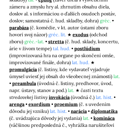
zámeru a zmyslu hry al. zhrnutím obsahu diela,
doslov al. s informáciou o ďalších osudoch postáv,
doslov; samostatná č. hud. skladby, dohra)
gréc.
parabáza
(č. komédie, v kt. autor ústami zboru
hovorí svoj názor)
gréc. lit.
exodus
(odchod
zboru)
gréc.-lat.
stretta
(č. hud. sklady, koncertu,
árie v živom tempe)
tal. hud.
postlúdium
(improvizovaná hra na organe po skončení omše,
improvizované finále, dohra)
lat. hud.
promulgácia
(č. listiny, kde vydavateľ vyjadruje
úmysel uviesť jej obsah do všeobecnej známosti)
lat.
preambula
(úvodná č. listiny, predhovor, úvod,
napr. ústavy, stanov a pod.)
lat.
časti textu
stredovekej listiny
invokácia
(úvodná č.)
lat. hist.
arenga
exordium
proemium
(č. s uvedením
dôvodu jej vzniku)
lat. hist.
narácia
diplomatika
(č. uvádzajúca dôvody jej vydania)
lat.
komináca
(väčšinou predposledná č., vyhrážka narušiteľovi