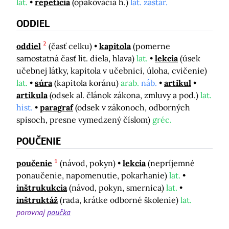
lat.
repetícia
(opakovacia h.)
lat. zastar.
ODDIEL
2
oddiel
(časť celku)
kapitola
(pomerne
samostatná časť lit. diela, hlava)
lat.
lekcia
(úsek
učebnej látky, kapitola v učebnici, úloha, cvičenie)
lat.
súra
(kapitola koránu)
arab.
náb.
artikul
artikula
(odsek al. článok zákona, zmluvy a pod.)
lat.
hist.
paragraf
(odsek v zákonoch, odborných
spisoch, presne vymedzený číslom)
gréc.
POUČENIE
1
poučenie
(návod, pokyn)
lekcia
(nepríjemné
ponaučenie, napomenutie, pokarhanie)
lat.
inštrukukcia
(návod, pokyn, smernica)
lat.
inštruktáž
(rada, krátke odborné školenie)
lat.
porovnaj
poučka