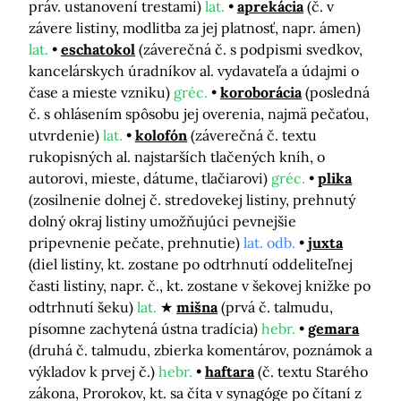
práv. ustanovení trestami)
lat.
aprekácia
(č. v
závere listiny, modlitba za jej platnosť, napr. ámen)
lat.
eschatokol
(záverečná č. s podpismi svedkov,
kancelárskych úradníkov al. vydavateľa a údajmi o
čase a mieste vzniku)
gréc.
koroborácia
(posledná
č. s ohlásením spôsobu jej overenia, najmä pečaťou,
utvrdenie)
lat.
kolofón
(záverečná č. textu
rukopisných al. najstarších tlačených kníh, o
autorovi, mieste, dátume, tlačiarovi)
gréc.
plika
(zosilnenie dolnej č. stredovekej listiny, prehnutý
dolný okraj listiny umožňujúci pevnejšie
pripevnenie pečate, prehnutie)
lat. odb.
juxta
(diel listiny, kt. zostane po odtrhnutí oddeliteľnej
časti listiny, napr. č., kt. zostane v šekovej knižke po
odtrhnutí šeku)
lat.
mišna
(prvá č. talmudu,
písomne zachytená ústna tradícia)
hebr.
gemara
(druhá č. talmudu, zbierka komentárov, poznámok a
výkladov k prvej č.)
hebr.
haftara
(č. textu Starého
zákona, Prorokov, kt. sa číta v synagóge po čítaní z