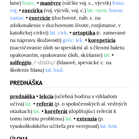
lane)
franc.
manévre
(väčšie voj. c., výcvik)
franc.
voj.
execírka
(voj. výcvik, voj. c.)
lat.-nem.
hovor.
zastar.
exercície
(duchovné, náb. c. na
zdokonalenie v duchovnom živote, rozjímanie, v
katolíckej cirkvi)
lat. cirk.
ortoptika
(c. zamerané
na nápravu škuľavosti)
gréc. lek.
korepetícia
(nacvičovanie úloh so spevákmi al. s členmi baletu
opakovaním, opakovanie úloh, skúšanie)
lat.
solfeggio
/-dždžo/
(hlasové, spevácke c. na
školenie hlasu)
tal. hud.
PREDNÁŠKA
prednáška
lekcia
(učebná hodina s výkladom
učiva)
lat.
referát
(p. o spoločenských al. vedných
otázkach)
lat.
koreferát
(doplňujúci referát k
tomu istému problému)
lat.
extenzia
(p.
vysokoškolského učiteľa pre verejnosť)
lat. hist.