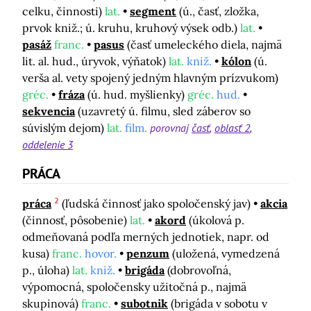
celku, činnosti)
lat.
segment
(ú., časť, zložka,
prvok kniž.; ú. kruhu, kruhový výsek odb.)
lat.
pasáž
franc.
pasus
(časť umeleckého diela, najmä
lit. al. hud., úryvok, výňatok)
lat.
kniž.
kólon
(ú.
verša al. vety spojený jedným hlavným prízvukom)
gréc.
fráza
(ú. hud. myšlienky)
gréc.
hud.
sekvencia
(uzavretý ú. filmu, sled záberov so
súvislým dejom)
lat.
film.
porovnaj
časť
oblasť 2
oddelenie 3
PRÁCA
2
práca
(ľudská činnosť jako spoločenský jav)
akcia
(činnosť, pôsobenie)
lat.
akord
(úkolová p.
odmeňovaná podľa merných jednotiek, napr. od
kusa)
franc.
hovor.
penzum
(uložená, vymedzená
p., úloha)
lat.
kniž.
brigáda
(dobrovoľná,
výpomocná, spoločensky užitočná p., najmä
skupinová)
franc.
subotnik
(brigáda v sobotu v