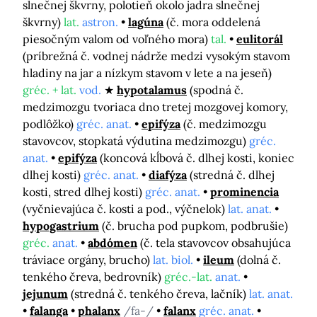
slnečnej škvrny, polotieň okolo jadra slnečnej
škvrny)
lat.
astron.
lagúna
(č. mora oddelená
piesočným valom od voľného mora)
tal.
eulitorál
(príbrežná č. vodnej nádrže medzi vysokým stavom
hladiny na jar a nízkym stavom v lete a na jeseň)
gréc. + lat.
vod.
hypotalamus
(spodná č.
medzimozgu tvoriaca dno tretej mozgovej komory,
podlôžko)
gréc. anat.
epifýza
(č. medzimozgu
stavovcov, stopkatá výdutina medzimozgu)
gréc.
anat.
epifýza
(koncová kĺbová č. dlhej kosti, koniec
dlhej kosti)
gréc. anat.
diafýza
(stredná č. dlhej
kosti, stred dlhej kosti)
gréc. anat.
prominencia
(vyčnievajúca č. kosti a pod., výčnelok)
lat. anat.
hypogastrium
(č. brucha pod pupkom, podbrušie)
gréc.
anat.
abdómen
(č. tela stavovcov obsahujúca
tráviace orgány, brucho)
lat. biol.
ileum
(dolná č.
tenkého čreva, bedrovník)
gréc.-lat.
anat.
jejunum
(stredná č. tenkého čreva, lačník)
lat. anat.
falanga
phalanx
/fa-/
falanx
gréc. anat.