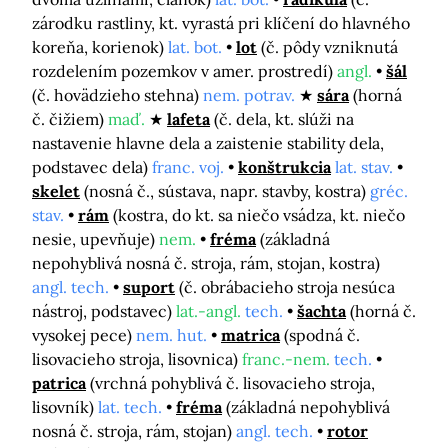
zárodku rastliny, kt. vyrastá pri klíčení do hlavného
koreňa, korienok)
lat. bot.
lot
(č. pôdy vzniknutá
rozdelením pozemkov v amer. prostredí)
angl.
šál
(č. hovädzieho stehna)
nem. potrav.
sára
(horná
č. čižiem)
maď.
lafeta
(č. dela, kt. slúži na
nastavenie hlavne dela a zaistenie stability dela,
podstavec dela)
franc. voj.
konštrukcia
lat. stav.
skelet
(nosná č., sústava, napr. stavby, kostra)
gréc.
stav.
rám
(kostra, do kt. sa niečo vsádza, kt. niečo
nesie, upevňuje)
nem.
fréma
(základná
nepohyblivá nosná č. stroja, rám, stojan, kostra)
angl. tech.
suport
(č. obrábacieho stroja nesúca
nástroj, podstavec)
lat.-angl.
tech.
šachta
(horná č.
vysokej pece)
nem. hut.
matrica
(spodná č.
lisovacieho stroja, lisovnica)
franc.-nem.
tech.
patrica
(vrchná pohyblivá č. lisovacieho stroja,
lisovník)
lat. tech.
fréma
(základná nepohyblivá
nosná č. stroja, rám, stojan)
angl. tech.
rotor