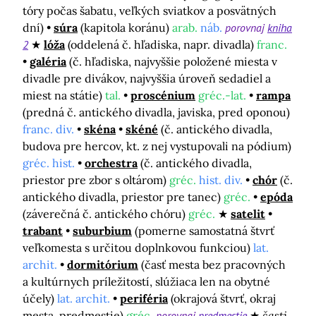
tóry počas šabatu, veľkých sviatkov a posvätných
dní)
súra
(kapitola koránu)
arab.
náb.
porovnaj
kniha
2
lóža
(oddelená č. hľadiska, napr. divadla)
franc.
galéria
(č. hľadiska, najvyššie položené miesta v
divadle pre divákov, najvyššia úroveň sedadiel a
miest na státie)
tal.
proscénium
gréc.-lat.
rampa
(predná č. antického divadla, javiska, pred oponou)
franc. div.
skéna
skéné
(č. antického divadla,
budova pre hercov, kt. z nej vystupovali na pódium)
gréc. hist.
orchestra
(č. antického divadla,
priestor pre zbor s oltárom)
gréc.
hist. div.
chór
(č.
antického divadla, priestor pre tanec)
gréc.
epóda
(záverečná č. antického chóru)
gréc.
satelit
trabant
suburbium
(pomerne samostatná štvrť
veľkomesta s určitou doplnkovou funkciou)
lat.
archit.
dormitórium
(časť mesta bez pracovných
a kultúrnych príležitostí, slúžiaca len na obytné
účely)
lat. archit.
periféria
(okrajová štvrť, okraj
mesta, predmestie)
gréc.
porovnaj
predmestie
časti