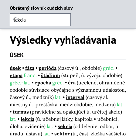
Obrátený slovník cudzích slov
Výsledky vyhľadávania
ÚSEK
úsek
fáza
perióda
(časový ú., obdobie)
gréc.
etapa
franc.
štádium
(stupeň, ú. vývoja, obdobie)
gréc.-lat.
epocha
gréc.
éra
(ucelené, ohraničené
obdobie súvisiace obyčajne s významnou udalosťou,
časový ú., medzník)
lat.
interval
(časový al.
miestny ú., prestávka, medziobdobie, medzera)
lat.
turnus
(pravidelne sa opakujúci ú. určitej akcie)
lat.
lekcia
(ú. učebnej látky, kapitola v učebnici,
úloha, cvičenie)
lat.
sekcia
(oddelenie, odbor, ú.
úradu, ústavu)
lat.
sektor
(ú., časť, zložka väčšieho