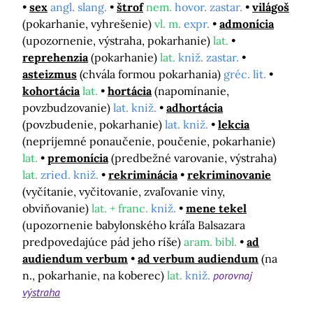
sex
angl. slang.
štrof
nem.
hovor. zastar.
világoš
(pokarhanie, vyhrešenie)
vl. m.
expr.
admonícia
(upozornenie, výstraha, pokarhanie)
lat.
reprehenzia
(pokarhanie)
lat.
kniž. zastar.
asteizmus
(chvála formou pokarhania)
gréc. lit.
kohortácia
lat.
hortácia
(napomínanie,
povzbudzovanie)
lat. kniž.
adhortácia
(povzbudenie, pokarhanie)
lat. kniž.
lekcia
(nepríjemné ponaučenie, poučenie, pokarhanie)
lat.
premonícia
(predbežné varovanie, výstraha)
lat.
zried. kniž.
rekriminácia
rekriminovanie
(vyčítanie, vyčitovanie, zvaľovanie viny,
obviňovanie)
lat. + franc.
kniž.
mene tekel
(upozornenie babylonského kráľa Balsazara
predpovedajúce pád jeho ríše)
aram. bibl.
ad
audiendum verbum
ad verbum audiendum
(na
n., pokarhanie, na koberec)
lat.
kniž.
porovnaj
výstraha