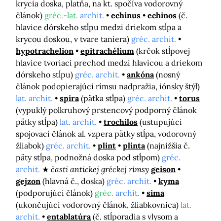
krycia doska, platňa, na kt. spočíva vodorovný
článok)
gréc.-lat.
archit.
echinus
echinos
(č.
hlavice dórskeho stĺpu medzi driekom stĺpa a
krycou doskou, v tvare taniera)
gréc. archit.
hypotrachelion
epitrachélium
(krčok stĺpovej
hlavice tvoriaci prechod medzi hlavicou a driekom
dórskeho stĺpu)
gréc. archit.
ankóna
(nosný
článok podopierajúci rímsu nadpražia, iónsky štýl)
lat. archit.
spira
(pätka stĺpa)
gréc. archit.
torus
(vypuklý polkruhový prstencový podporný článok
pätky stĺpa)
lat. archit.
trochilos
(ustupujúci
spojovací článok al. vzpera pätky stĺpa, vodorovný
žliabok)
gréc. archit.
plint
plinta
(najnižšia č.
päty stĺpa, podnožná doska pod stĺpom)
gréc.
archit.
časti antickej gréckej rímsy
geison
gejzon
(hlavná č., doska)
gréc. archit.
kyma
(podporujúci článok)
gréc.
archit.
sima
(ukončujúci vodorovný článok, žliabkovnica)
lat.
archit.
entablatúra
(č. stĺporadia s vlysom a