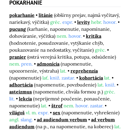
POKARHANIE
pokarhanie
litánie
(obšírny prejav, najmä vyčítavý,
nariekavý, výčitka)
gréc.
expr.
levity
hebr.
hovor.
pucung
(karhanie, napomenutie, napomínanie,
dohováranie, výčitka)
nem.
hovor.
kritika
(hodnotenie, posudzovanie, vytýkanie chýb,
poukazovanie na nedostatky, vyčítanie)
gréc.
pranier
(ostrá verejná kritika, potupa, odsúdenie)
nem.
pren.
admonícia
(napomenutie,
upozornenie, výstraha)
lat.
reprehenzia
(napomenutie)
lať.
kniž. zastar.
kohortácia
lat.
adhortácia
(napomenutie, povzbudenie)
lat.
kniž.
asteizmus
(napomenutie, chvála formou p.)
gréc.
lit.
lekcia
(nepríjemné poučenie, ponaučenie,
napomenutie)
lat.
štrof
nem.
hovor. zastar.
világoš
vl. m.
expr.
sex
(napomenutie, vyhrešenie)
angl.
slang.
ad audiendum verbum
ad verbum
audiendum
(na p., na napomenutie, na koberec)
lat.