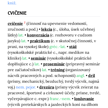
kniž.
CVIČENIE
2
cvičenie
(činnosť na upevnenie vedomostí,
zručnosti a pod.)
lekcia
(c., úloha, úsek učebnej
látky)
lat.
konverzácia
(c. rozhovoru v cudzom
jazyku)
lat.
praktikum
(c. v skutočnej činnosti, v
praxi, na vysokej škole)
gréc.-lat.
stáž
(vysokoškolské praktické c., napr. medikov na
klinike)
lat.
seminár
(vysokoškolské praktické
doplňujúce c.)
lat.
proseminár
(prípravný seminár
pre začiatočníkov)
lat.
tréning
(organizovaný
nácvik pracovných a pod. schopností)
angl.
dril
(prísny, mechanický, bezduchý, tvrdý výcvik, najmä
voj.)
nem. pejor.
drezúra
(prísny výcvik zvierat na
pracovné, športové a cirkusové účely; prísne, tvrdé,
vyčerpávajúce c. expr.)
franc.-nem.
lonžovanie
(výcvik pretekárskych a jazdeckých koní na dlhom