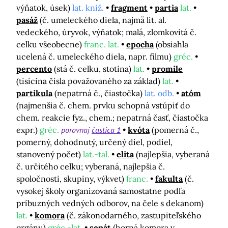
výňatok, úsek)
lat. kniž.
fragment
partia
lat.
pasáž
(č. umeleckého diela, najmä lit. al.
vedeckého, úryvok, výňatok; malá, zlomkovitá č.
celku všeobecne)
franc. lat.
epocha
(obsiahla
ucelená č. umeleckého diela, napr. filmu)
gréc.
percento
(stá č. celku, stotina)
lat.
promile
(tisícina čísla považovaného za základ)
lat.
partikula
(nepatrná č., čiastočka)
lat. odb.
atóm
(najmenšia č. chem. prvku schopná vstúpiť do
chem. reakcie fyz., chem.; nepatrná časť, čiastočka
expr.)
gréc.
porovnaj
častica 1
kvóta
(pomerná č.,
pomerný, dohodnutý, určený diel, podiel,
stanovený počet)
lat.-tal.
elita
(najlepšia, vyberaná
č. určitého celku; vyberaná, najlepšia č.
spoločnosti, skupiny, výkvet)
franc.
fakulta
(č.
vysokej školy organizovaná samostatne podľa
príbuzných vedných odborov, na čele s dekanom)
lat.
komora
(č. zákonodarného, zastupiteľského
orgánu)
gréc.-lat.
senát
(horná komora v