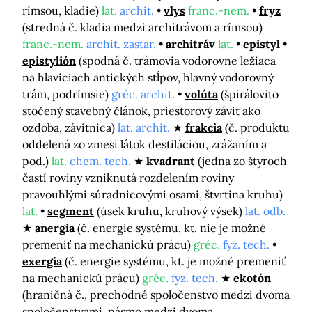
rímsou, kladie)
lat.
archit.
vlys
franc.-nem.
fryz
(stredná č. kladia medzi architrávom a rímsou)
franc.-nem.
archit. zastar.
architráv
lat.
epistyl
epistylión
(spodná č. trámovia vodorovne ležiaca
na hlaviciach antických stĺpov, hlavný vodorovný
trám, podrímsie)
gréc. archit.
volúta
(špirálovito
stočený stavebný článok, priestorový závit ako
ozdoba, závitnica)
lat. archit.
frakcia
(č. produktu
oddelená zo zmesi látok destiláciou, zrážaním a
pod.)
lat.
chem. tech.
kvadrant
(jedna zo štyroch
častí roviny vzniknutá rozdelením roviny
pravouhlými súradnicovými osami, štvrtina kruhu)
lat.
segment
(úsek kruhu, kruhový výsek)
lat. odb.
anergia
(č. energie systému, kt. nie je možné
premeniť na mechanickú prácu)
gréc.
fyz. tech.
exergia
(č. energie systému, kt. je možné premeniť
na mechanickú prácu)
gréc.
fyz. tech.
ekotón
(hraničná č., prechodné spoločenstvo medzi dvoma
spoločenstvami, pásmo medzi dvoma