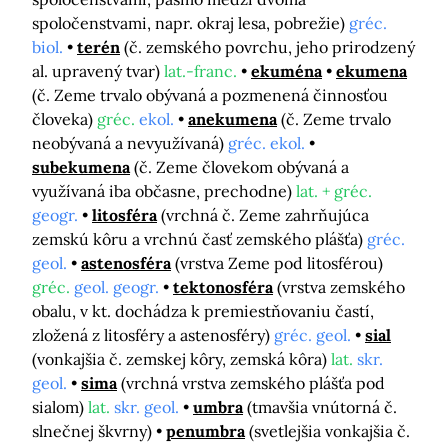
spoločenstvami, napr. okraj lesa, pobrežie)
gréc.
biol.
terén
(č. zemského povrchu, jeho prirodzený
al. upravený tvar)
lat.-franc.
ekuména
ekumena
(č. Zeme trvalo obývaná a pozmenená činnosťou
človeka)
gréc.
ekol.
anekumena
(č. Zeme trvalo
neobývaná a nevyužívaná)
gréc. ekol.
subekumena
(č. Zeme človekom obývaná a
využívaná iba občasne, prechodne)
lat. + gréc.
geogr.
litosféra
(vrchná č. Zeme zahrňujúca
zemskú kôru a vrchnú časť zemského plášťa)
gréc.
geol.
astenosféra
(vrstva Zeme pod litosférou)
gréc.
geol. geogr.
tektonosféra
(vrstva zemského
obalu, v kt. dochádza k premiestňovaniu častí,
zložená z litosféry a astenosféry)
gréc. geol.
sial
(vonkajšia č. zemskej kôry, zemská kôra)
lat.
skr.
geol.
sima
(vrchná vrstva zemského plášťa pod
sialom)
lat.
skr. geol.
umbra
(tmavšia vnútorná č.
slnečnej škvrny)
penumbra
(svetlejšia vonkajšia č.