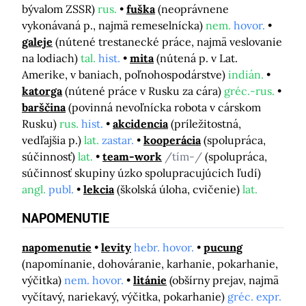
bývalom ZSSR)
rus.
fuška
(neoprávnene
vykonávaná p., najmä remeselnícka)
nem.
hovor.
galeje
(nútené trestanecké práce, najmä veslovanie
na lodiach)
tal.
hist.
mita
(nútená p. v Lat.
Amerike, v baniach, poľnohospodárstve)
indián.
katorga
(nútené práce v Rusku za cára)
gréc.-rus.
barščina
(povinná nevoľnícka robota v cárskom
Rusku)
rus.
hist.
akcidencia
(príležitostná,
vedľajšia p.)
lat.
zastar.
kooperácia
(spolupráca,
súčinnosť)
lat.
team-work
/tím-/
(spolupráca,
súčinnosť skupiny úzko spolupracujúcich ľudí)
angl.
publ.
lekcia
(školská úloha, cvičenie)
lat.
NAPOMENUTIE
napomenutie
levity
hebr. hovor.
pucung
(napomínanie, dohováranie, karhanie, pokarhanie,
výčitka)
nem. hovor.
litánie
(obšírny prejav, najmä
vyčítavý, nariekavý, výčitka, pokarhanie)
gréc. expr.