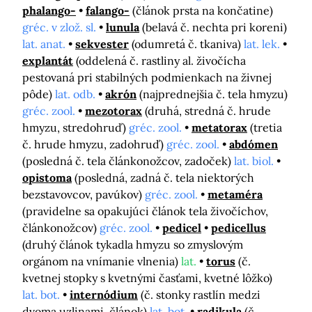
phalango-
falango-
(článok prsta na končatine)
gréc. v zlož. sl.
lunula
(belavá č. nechta pri koreni)
lat. anat.
sekvester
(odumretá č. tkaniva)
lat. lek.
explantát
(oddelená č. rastliny al. živočícha
pestovaná pri stabilných podmienkach na živnej
pôde)
lat. odb.
akrón
(najprednejšia č. tela hmyzu)
gréc. zool.
mezotorax
(druhá, stredná č. hrude
hmyzu, stredohruď)
gréc. zool.
metatorax
(tretia
č. hrude hmyzu, zadohruď)
gréc. zool.
abdómen
(posledná č. tela článkonožcov, zadoček)
lat. biol.
opistoma
(posledná, zadná č. tela niektorých
bezstavovcov, pavúkov)
gréc. zool.
metaméra
(pravidelne sa opakujúci článok tela živočíchov,
článkonožcov)
gréc. zool.
pedicel
pedicellus
(druhý článok tykadla hmyzu so zmyslovým
orgánom na vnímanie vlnenia)
lat.
torus
(č.
kvetnej stopky s kvetnými časťami, kvetné lôžko)
lat. bot.
internódium
(č. stonky rastlín medzi
dvoma uzlinami, článok)
lat. bot.
radikula
(č.