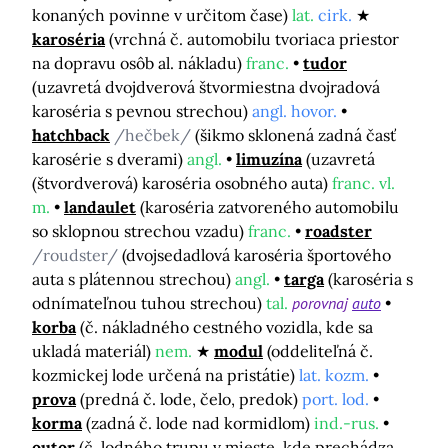
konaných povinne v určitom čase)
lat.
cirk.
karoséria
(vrchná č. automobilu tvoriaca priestor
na dopravu osôb al. nákladu)
franc.
tudor
(uzavretá dvojdverová štvormiestna dvojradová
karoséria s pevnou strechou)
angl. hovor.
hatchback
/hečbek/
(šikmo sklonená zadná časť
karosérie s dverami)
angl.
limuzína
(uzavretá
(štvordverová) karoséria osobného auta)
franc. vl.
m.
landaulet
(karoséria zatvoreného automobilu
so sklopnou strechou vzadu)
franc.
roadster
/roudster/
(dvojsedadlová karoséria športového
auta s plátennou strechou)
angl.
targa
(karoséria s
odnímateľnou tuhou strechou)
tal.
porovnaj
auto
korba
(č. nákladného cestného vozidla, kde sa
ukladá materiál)
nem.
modul
(oddeliteľná č.
kozmickej lode určená na pristátie)
lat. kozm.
prova
(predná č. lode, čelo, predok)
port. lod.
korma
(zadná č. lode nad kormidlom)
ind.-rus.
outor
(č. lodného trupu v mieste, kde prechádza