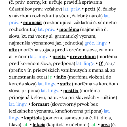
(č. práv. normy, kt. určuje pravidlá správania
účastníkov práv. vzťahov)
lat. práv.
petit
(č. žaloby
s návrhom rozhodnutia súdu, žalobný nárok)
lat.
práv.
enunciát
(rozhodujúca, základná č. súdneho
rozhodnutia)
lat. práv.
morféma
(najmenšia č.
slova, kt. má vecný al. gramatický význam,
najmenšia významová jaz. jednotka)
gréc. lingv.
afix
(morféma stojaca pred koreňom slova, za ním
al. v ňom)
lat. lingv.
prefix
preverbium
(morféma
pred koreňom slova, predpona)
lat. lingv.
O’
/ou/
(prefix v ír. priezviskách vzniknutých z mena al. zo
zamestnania otca)
ír.
infix
(morféma vložená do
koreňa slova)
lat. lingv.
sufix
(morféma za koreňom
slova, prípona)
lat. lingv.
postfix
(morféma
pripojená k slovu, napr. -sia pri slovesách v ruštine)
lat. lingv.
formant
(slovotvorný prvok bez
lexikálneho významu, kmeňotvorná prípona)
lat.
lingv.
kapitola
(pomerne samostatná č. lit. diela,
hlava)
lat.
lekcia
(kapitola v učebnici)
lat.
arza
(č.