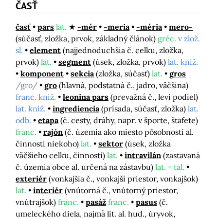
ČASŤ
časť
pars
lat.
-mér
-meria
-méria
mero-
(súčasť, zložka, prvok, základný článok)
gréc.
v zlož.
sl.
element
(najjednoduchšia č. celku, zložka,
prvok)
lat.
segment
(úsek, zložka, prvok)
lat. kniž.
komponent
sekcia
(zložka, súčasť)
lat.
gros
/gro/
gro
(hlavná, podstatná č., jadro, väčšina)
franc. kniž.
leonina pars
(prevažná č., leví podiel)
lat. kniž.
ingrediencia
(prísada, súčasť, zložka)
lat.
odb.
etapa
(č. cesty, dráhy, napr. v športe, štafete)
franc.
rajón
(č. územia ako miesto pôsobnosti al.
činnosti niekoho)
lat.
sektor
(úsek, zložka
väčšieho celku, činnosti)
lat.
intravilán
(zastavaná
č. územia obce al. určená na zástavbu)
lat. + tal.
exteriér
(vonkajšia č., vonkajší priestor, vonkajšok)
lat.
interiér
(vnútorná č., vnútorný priestor,
vnútrajšok)
franc.
pasáž
franc.
pasus
(č.
umeleckého diela, najmä lit. al. hud., úryvok,