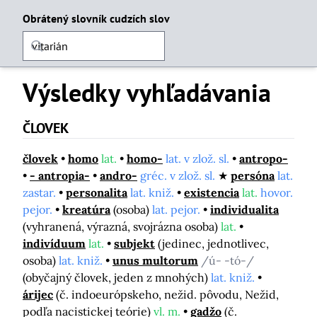
Obrátený slovník cudzích slov
Výsledky vyhľadávania
ČLOVEK
človek
homo
lat.
homo-
lat. v zlož. sl.
antropo-
- antropia-
andro-
gréc. v zlož. sl.
persóna
lat.
zastar.
personalita
lat. kniž.
existencia
lat.
hovor.
pejor.
kreatúra
(osoba)
lat. pejor.
individualita
(vyhranená, výrazná, svojrázna osoba)
lat.
indivíduum
lat.
subjekt
(jedinec, jednotlivec,
osoba)
lat. kniž.
unus multorum
/ú- -tó-/
(obyčajný človek, jeden z mnohých)
lat. kniž.
árijec
(č. indoeurópskeho, nežid. pôvodu, Nežid,
podľa nacistickej teórie)
vl. m.
gadžo
(č.