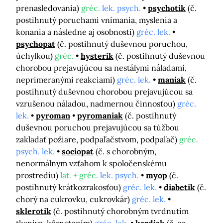
prenasledovania)
gréc.
lek. psych.
psychotik
(č.
postihnutý poruchami vnímania, myslenia a
konania a následne aj osobnosti)
gréc. lek.
psychopat
(č. postihnutý duševnou poruchou,
úchylkou)
gréc.
hysterik
(č. postihnutý duševnou
chorobou prejavujúcou sa nestálymi náladami,
neprimeranými reakciami)
gréc. lek.
maniak
(č.
postihnutý duševnou chorobou prejavujúcou sa
vzrušenou náladou, nadmernou činnosťou)
gréc.
lek.
pyroman
pyromaniak
(č. postihnutý
duševnou poruchou prejavujúcou sa túžbou
zakladať požiare, podpaľačstvom, podpaľač)
gréc.
psych. lek.
sociopat
(č. s chorobným,
nenormálnym vzťahom k spoločenskému
prostrediu)
lat. + gréc.
lek. psych.
myop
(č.
postihnutý krátkozrakosťou)
gréc. lek.
diabetik
(č.
chorý na cukrovku, cukrovkár)
gréc. lek.
sklerotik
(č. postihnutý chorobným tvrdnutím