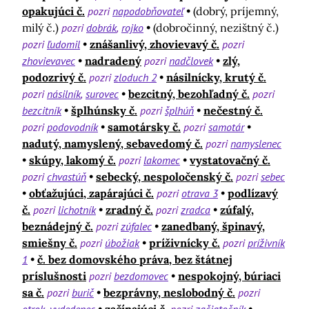
opakujúci č.
pozri
napodobňovateľ
(dobrý, príjemný,
milý č.)
pozri
dobrák
rojko
(dobročinný, nezištný č.)
pozri
ľudomil
znášanlivý, zhovievavý č.
pozri
zhovievavec
nadradený
pozri
nadčlovek
zlý,
podozrivý č.
pozri
zloduch 2
násilnícky, krutý č.
pozri
násilník
surovec
bezcitný, bezohľadný č.
pozri
bezcitník
šplhúnsky č.
pozri
šplhúň
nečestný č.
pozri
podovodník
samotársky č.
pozri
samotár
nadutý, namyslený, sebavedomý č.
pozri
namyslenec
skúpy, lakomý č.
pozri
lakomec
vystatovačný č.
pozri
chvastúň
sebecký, nespoločenský č.
pozri
sebec
obťažujúci, zapárajúci č.
pozri
otrava 3
podlízavý
č.
pozri
lichotník
zradný č.
pozri
zradca
zúfalý,
beznádejný č.
pozri
zúfalec
zanedbaný, špinavý,
smiešny č.
pozri
úbožiak
príživnícky č.
pozri
príživník
1
č. bez domovského práva, bez štátnej
príslušnosti
pozri
bezdomovec
nespokojný, búriaci
sa č.
pozri
burič
bezprávny, neslobodný č.
pozri