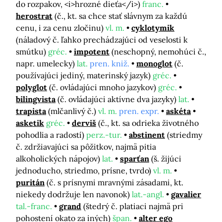
do rozpakov, <i>hrozné dieťa</i>)
franc.
herostrat
(č., kt. sa chce stať slávnym za každú
cenu, i za cenu zločinu)
vl. m.
cyklotymik
(náladový č. ľahko prechádzajúci od veselosti k
smútku)
gréc.
impotent
(neschopný, nemohúci č.,
napr. umelecky)
lat.
pren. kniž.
monoglot
(č.
používajúci jediný, materinský jazyk)
gréc.
polyglot
(č. ovládajúci mnoho jazykov)
gréc.
bilingvista
(č. ovládajúci aktívne dva jazyky)
lat.
trapista
(mlčanlivý č.)
vl. m.
pren. expr.
askéta
asketik
gréc.
derviš
(č., kt. sa odrieka životného
pohodlia a radostí)
perz.-tur.
abstinent
(striedmy
č. zdržiavajúci sa pôžitkov, najmä pitia
alkoholických nápojov)
lat.
sparťan
(š. žijúci
jednoducho, striedmo, prísne, tvrdo)
vl. m.
puritán
(č. s prísnymi mravnými zásadami, kt.
niekedy dodržuje len navonok)
lat.-angl.
gavalier
tal.-franc.
grand
(štedrý č. platiaci najmä pri
pohostení okato za iných)
špan.
alter ego