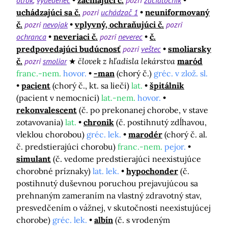
otrok
vydedenec
začínajúci č.
pozri
začiatočník
uchádzajúci sa č.
pozri
uchádzač 1
neuniformovaný
č.
pozri
nevojak
vplyvný, ochraňujúci č.
pozri
ochranca
neveriaci č.
pozri
neverec
č.
predpovedajúci budúcnosť
pozri
veštec
smoliarsky
č.
pozri
smoliar
človek z hľadisla lekárstva
maród
franc.-nem.
hovor.
-man
(chorý č.)
gréc. v zlož. sl.
pacient
(chorý č., kt. sa lieči)
lat.
špitálnik
(pacient v nemocnici)
lat.-nem.
hovor.
rekonvalescent
(č. po prekonanej chorobe, v stave
zotavovania)
lat.
chronik
(č. postihnutý zdĺhavou,
vleklou chorobou)
gréc. lek.
marodér
(chorý č. al.
č. predstierajúci chorobu)
franc.-nem.
pejor.
simulant
(č. vedome predstierajúci neexistujúce
chorobné príznaky)
lat. lek.
hypochonder
(č.
postihnutý duševnou poruchou prejavujúcou sa
prehnaným zameraním na vlastný zdravotný stav,
presvedčením o vážnej, v skutočnosti neexistujúcej
chorobe)
gréc. lek.
albín
(č. s vrodeným