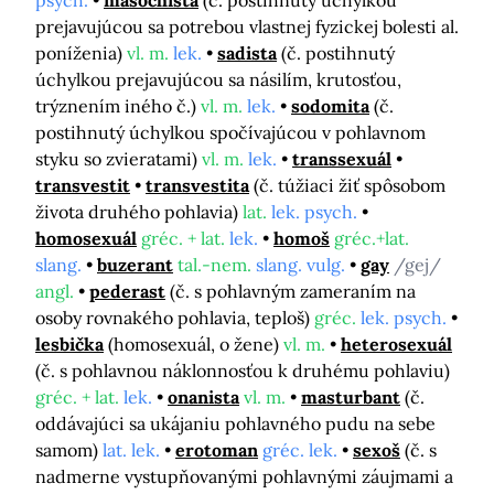
psych.
masochista
(č. postihnutý úchylkou
prejavujúcou sa potrebou vlastnej fyzickej bolesti al.
poníženia)
vl. m.
lek.
sadista
(č. postihnutý
úchylkou prejavujúcou sa násilím, krutosťou,
trýznením iného č.)
vl. m.
lek.
sodomita
(č.
postihnutý úchylkou spočívajúcou v pohlavnom
styku so zvieratami)
vl. m.
lek.
transsexuál
transvestit
transvestita
(č. túžiaci žiť spôsobom
života druhého pohlavia)
lat.
lek. psych.
homosexuál
gréc. + lat.
lek.
homoš
gréc.+lat.
slang.
buzerant
tal.-nem.
slang. vulg.
gay
/gej/
angl.
pederast
(č. s pohlavným zameraním na
osoby rovnakého pohlavia, teploš)
gréc.
lek. psych.
lesbička
(homosexuál, o žene)
vl. m.
heterosexuál
(č. s pohlavnou náklonnosťou k druhému pohlaviu)
gréc. + lat.
lek.
onanista
vl. m.
masturbant
(č.
oddávajúci sa ukájaniu pohlavného pudu na sebe
samom)
lat. lek.
erotoman
gréc. lek.
sexoš
(č. s
nadmerne vystupňovanými pohlavnými záujmami a