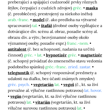
preberajúci a spájajúci cudzorodé prvky rôznych
štýlov, čerpajúci z cudzích zdrojov)
gréc.
maska
(č. preoblečený, prestrojený za niekoho iného)
arab.-franc.
model
(č. ako predloha na výtvarné
spracovanie)
tal.
štafáž
(drobné osoby vypĺňajúce a
dotvárajúce div. scénu al. obraz, pozadie scény al.
obrazu div. a výtv.; bezvýznamné osoby okolo
významnej osoby, pozadie expr.)
franc.-nem.
antitalent
(č. bez schopností, nadania na určitú
činnosť)
gréc. + lat.
hypnotizér
gréc.
magnetizér
(č. schopný privádzať do zmeneného stavu vedomia
podobného spánku)
gréc.-franc.
zried. zastar.
telegnostik
(č. schopný rozpoznávať predmety a
udalosti na diaľku, bez účasti známych zmyslov)
gréc. psych.
vegetarián
lat.
vegoš
(č., kt. sa živí
prevažne al. výlučne rastlinnou potravou)
lat. hovor.
vegán
(vegetarián, kt. sa živí výlučne rastlinnou
potravou)
lat.
vitarián
(vegetarián, kt. sa živí
výlučne surovou rastlinnou potravou)
lat.