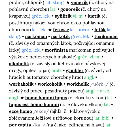
pudmi, chlipník)
lat. slang.
venerik
(č. chorý na
pohlavnú chorobu)
lat.
gonoreik
(č. chorý na
kvapavku)
gréc. lek.
syfilitik
vl. m.
luetik
(č.
postihnutý nákazlivou chronickou pohlavnou
chorobou)
lat. lek.
fetovač
lat. hovor.
feťák
lat.
slang.
narkoman
narkotik
gréc. lek.
toxikoman
(č. závislý od omamných látok, požívajúci omamné
látky)
gréc. lek.
morfinista
(narkoman požívajúci
výťažok z nedozretých makovíc)
gréc. vl. m.
alkoholik
(č. závislý od liehovín ako návykovej
drogy, opilec, pijan)
arab.
gambler
(č. závislý od
hracích automatov, chorobný hráč)
angl.
workaholik
workoholik
workholik
/uórk-/
(č.
závislý od práce, posadnutý prácou)
angl. + arab.-
angl.
homo homini lupus
(č. človeku vlkom)
lat.
lupus est homo homini
(č. je človeku vlkom)
lat.
ecce homo
/ekce/
(ajhľa, č., Pilátov výrok o
zbičovanom Ježišovi s tŕňovou korunou)
lat. bibl.
per capita
/ka-/
(na č. ako jedinca, na hlavu)
lat.