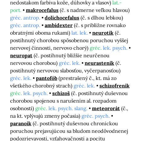
nedostakom farbiva kože, dúhovky a vlasov)
lat.-
port.
makrocefalus
(č. s nadmerne veľkou hlavou)
gréc. antrop.
dolichocefalus
(č. s dlhou lebkou)
gréc. antrop.
ambidexter
(č. s približne rovnako
obratnými oboma rukami)
lat. lek.
neurotik
(č.
postihnutý chorobou spôsobenou poruchou vyššej
nervovej činnosti, nervovo chorý)
gréc.
lek. psych.
neuropat
(č. postihnutý bližšie neurčenou
nervovou chorobou)
gréc. lek.
neurastenik
(č.
postihnutý nervovou slabosťou, vyčerpanosťou)
gréc. lek.
pantofób
(prestrašený č., kt. má zo
všetkého chorobný strach)
gréc. lek.
schizofrenik
gréc.
lek. psych.
schizoš
(č. postihnutý duševnou
chorobou spojenou s narušením al. rozpadom
osobnosti)
gréc.
lek. psych. slang.
meteororát
(č.,
na kt. vplývajú zmeny počasia)
gréc. psych.
paranoik
(č. postihnutý duševnou chronickou
poruchou prejavujúcou sa bludom neodôvodnenej
podozrievavosti, vzťahovačnosti a pocitu