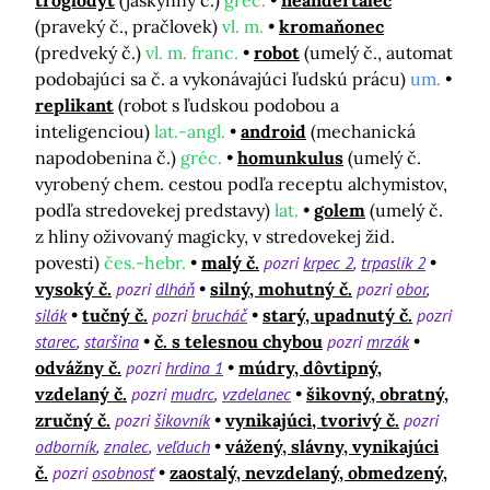
troglodyt
(jaskynný č.)
gréc.
neandertálec
(praveký č., pračlovek)
vl. m.
kromaňonec
(predveký č.)
vl. m. franc.
robot
(umelý č., automat
podobajúci sa č. a vykonávajúci ľudskú prácu)
um.
replikant
(robot s ľudskou podobou a
inteligenciou)
lat.-angl.
android
(mechanická
napodobenina č.)
gréc.
homunkulus
(umelý č.
vyrobený chem. cestou podľa receptu alchymistov,
podľa stredovekej predstavy)
lat.
golem
(umelý č.
z hliny oživovaný magicky, v stredovekej žid.
povesti)
čes.-hebr.
malý č.
pozri
krpec 2
trpaslík 2
vysoký č.
pozri
dlháň
silný, mohutný č.
pozri
obor
silák
tučný č.
pozri
brucháč
starý, upadnutý č.
pozri
starec
staršina
č. s telesnou chybou
pozri
mrzák
odvážny č.
pozri
hrdina 1
múdry, dôvtipný,
vzdelaný č.
pozri
mudrc
vzdelanec
šikovný, obratný,
zručný č.
pozri
šikovník
vynikajúci, tvorivý č.
pozri
odborník
znalec
veľduch
vážený, slávny, vynikajúci
č.
pozri
osobnosť
zaostalý, nevzdelaný, obmedzený,