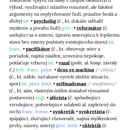
získavanie vplyvu na masy v záujme okamžitých
výhod, využívajúci zdanlivo rozumné, ale falošné
argumenty na ovplyvňovanie ľudí, prázdne heslá a
sľuby)
lat.
psychológ
(č., kt. dokáže odhaliť
myslenie a povahu ľudí)
gréc.
reformátor
(č.
usilujúci sa o zmenu, úpravu smerujúcu k lepšiemu
stavu bez zmeny podstaty existujúceho stavu)
lat.
franc.
pacifikátor
(č., kt. obnovuje mier a
poriadok, najmä násilím, urovnáva nepokoje,
potlačuje vzburu)
lat.
vazal
(polit. al. hosp. závislý
č.)
kelt.-franc.
pejor.
deus ex machina
/-chíná/
(č., kt. náhle, nečakane vyrieši zložitú situáciu,
spor)
lat.
pren. kniž.
selfmademan
/-mejdmen/
(č., kt. sám, vlastným úsilím dosiahol významné
postavenie)
angl.
aférista
(č. spôsobujúci
vzrušujúce, pohoršujúce udalosti al. zapletený do
nich)
franc. hovor.
synkretik
synkretista
(č.
spájajúci, zlučujúci rôznorodé, najmä myšlienkové
prvky, názory, smery)
gréc. kniž.
eklektik
(č.