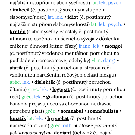
najľahším stupňom slabomyseľnosti)
lat.
lek. psych.
imbecil
(č. postihnutý stredným stupňom
slabomyseľnosti)
lat. lek.
idiot
(č. postihnutý
najťažším stupňom slabomyseľnosti)
lat.
lek. psych.
kretén
(slabomyseľný, zaostalý č. postihnutý
útlmom telesného a duševného vývoja v dôsledku
zníženej činnosti štítnej žľazy)
franc. lek.
mongol
(č. postihnutý vrodenou mentálnou poruchou na
podklade chromozómovej odchýlky)
vl.m.
slang.
afatik
(č. postihnutý poruchou al stratou reči
vzniknutou narušením rečových oblastí mozgu)
gréc.
lek.
dislektik
(č. postihnutý poruchou
čítania)
gréc.
lek.
logopat
(č. postihnutý poruchou
reči)
gréc.
lek.
grafoman
(č. postihnutý poruchou
konania prejavujúcou sa chorobnou nutkavou
potrebou písať)
gréc.
somnabul
somnabulista
lunatik
lat.
lek.
hypnobat
(č. postihnutý
námesačníctvom)
gréc.
odb.
človek postihnutý
pohlavnou úchylkou
deviant
(úchylný č., najmä