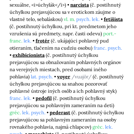
sexuálne, <i>úchylák</i>)
narcista
(č. postihnutý
úchylkou prejavujúcou sa v erotickom záujme o
vlastné telo, sebaláskou)
vl. m.
psych. lek.
fetišista
(č. postihnutý úchylkou, pri kt. predmetom jeho
vzrušenia sú predmety, napr. časti odevu)
port.-
franc.
lek.
frotér
(č. ukájajúci pohlavný pud
otieraním, tlačením na cudziu osobu)
franc. psych.
exhibicionista
(č. postihnutý úchylkou
prejavujúcou sa obnažovaním pohlavných orgánov
na verejných miestach, pred osobami iného
pohlavia)
lat. psych.
voyer
/vuajör/
(č. postihnutý
úchylkou prejavujúcou sa snahou pozorovať
pohlavné ústroje iných osôb a ich pohlavný styk)
franc. lek.
pedofil
(č. postihnutý úchylkou
prejavujúcou sa pohlavným zameraním na deti)
gréc.
lek. psych.
pederast
(č. postihnutý úchylkou
prejavujúcou sa pohlavným zameraním na osoby
rovnakého pohlavia, najmä chlapcov)
gréc.
lek.