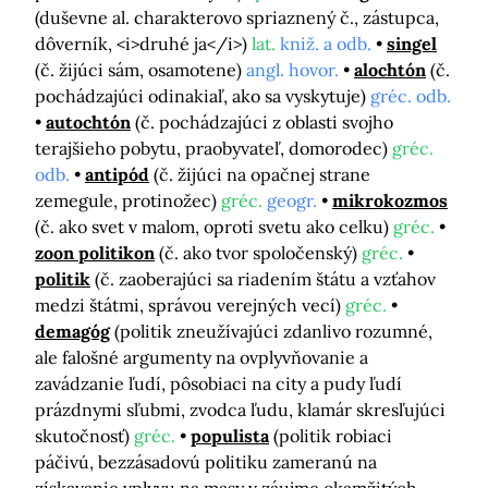
(duševne al. charakterovo spriaznený č., zástupca,
dôverník, <i>druhé ja</i>)
lat.
kniž. a odb.
singel
(č. žijúci sám, osamotene)
angl. hovor.
alochtón
(č.
pochádzajúci odinakiaľ, ako sa vyskytuje)
gréc. odb.
autochtón
(č. pochádzajúci z oblasti svojho
terajšieho pobytu, praobyvateľ, domorodec)
gréc.
odb.
antipód
(č. žijúci na opačnej strane
zemegule, protinožec)
gréc.
geogr.
mikrokozmos
(č. ako svet v malom, oproti svetu ako celku)
gréc.
zoon politikon
(č. ako tvor spoločenský)
gréc.
politik
(č. zaoberajúci sa riadením štátu a vzťahov
medzi štátmi, správou verejných vecí)
gréc.
demagóg
(politik zneužívajúci zdanlivo rozumné,
ale falošné argumenty na ovplyvňovanie a
zavádzanie ľudí, pôsobiaci na city a pudy ľudí
prázdnymi sľubmi, zvodca ľudu, klamár skresľujúci
skutočnosť)
gréc.
populista
(politik robiaci
páčivú, bezzásadovú politiku zameranú na