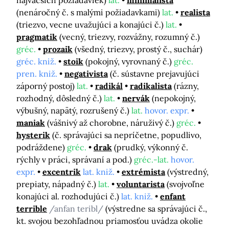
najväčších požiadaviek)
lat.
minimalista
(nenáročný č. s malými požiadavkami)
lat.
realista
(triezvo, vecne uvažujúci a konajúci č.)
lat.
pragmatik
(vecný, triezvy, rozvážny, rozumný č.)
gréc.
prozaik
(všedný, triezvy, prostý č., suchár)
gréc. kniž.
stoik
(pokojný, vyrovnaný č.)
gréc.
pren. kniž.
negativista
(č. sústavne prejavujúci
záporný postoj)
lat.
radikál
radikalista
(rázny,
rozhodný, dôsledný č.)
lat.
nervák
(nepokojný,
výbušný, napätý, rozrušený č.)
lat.
hovor. expr.
maniak
(vášnivý až chorobne, náruživý č.)
gréc.
hysterik
(č. správajúci sa nepríčetne, popudlivo,
podráždene)
gréc.
drak
(prudký, výkonný č.
rýchly v práci, správaní a pod.)
gréc.-lat.
hovor.
expr.
excentrik
lat. kniž.
extrémista
(výstredný,
prepiaty, nápadný č.)
lat.
voluntarista
(svojvoľne
konajúci al. rozhodujúci č.)
lat. kniž.
enfant
terrible
/anfan teribl/
(výstredne sa správajúci č.,
kt. svojou bezohľadnou priamosťou uvádza okolie