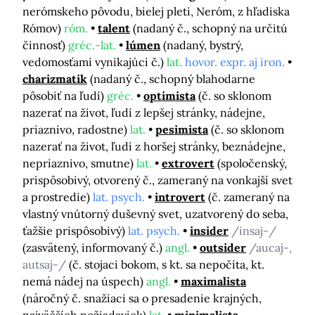
nerómskeho pôvodu, bielej pleti, Neróm, z hľadiska
Rómov)
róm.
talent
(nadaný č., schopný na určitú
činnosť)
gréc.-lat.
lúmen
(nadaný, bystrý,
vedomosťami vynikajúci č.)
lat.
hovor. expr. aj iron.
charizmatik
(nadaný č., schopný blahodarne
pôsobiť na ľudí)
gréc.
optimista
(č. so sklonom
nazerať na život, ľudí z lepšej stránky, nádejne,
priaznivo, radostne)
lat.
pesimista
(č. so sklonom
nazerať na život, ľudí z horšej stránky, beznádejne,
nepriaznivo, smutne)
lat.
extrovert
(spoločenský,
prispôsobivý, otvorený č., zameraný na vonkajší svet
a prostredie)
lat. psych.
introvert
(č. zameraný na
vlastný vnútorný duševný svet, uzatvorený do seba,
ťažšie prispôsobivý)
lat. psych.
insider
/insaj-/
(zasvätený, informovaný č.)
angl.
outsider
/aucaj-,
autsaj-/
(č. stojaci bokom, s kt. sa nepočíta, kt.
nemá nádej na úspech)
angl.
maximalista
(náročný č. snažiaci sa o presadenie krajných,