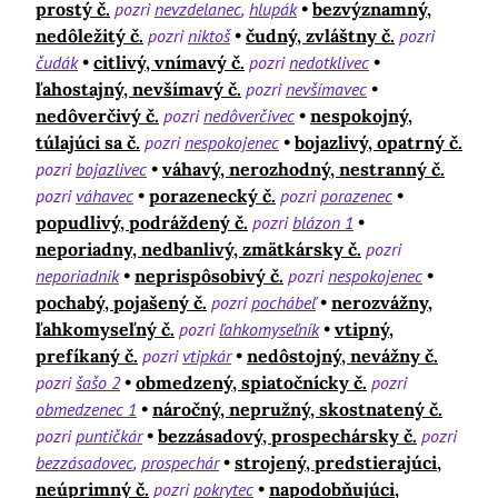
prostý č.
pozri
nevzdelanec
hlupák
bezvýznamný,
nedôležitý č.
pozri
niktoš
čudný, zvláštny č.
pozri
čudák
citlivý, vnímavý č.
pozri
nedotklivec
ľahostajný, nevšímavý č.
pozri
nevšímavec
nedôverčivý č.
pozri
nedôverčivec
nespokojný,
túlajúci sa č.
pozri
nespokojenec
bojazlivý, opatrný č.
pozri
bojazlivec
váhavý, nerozhodný, nestranný č.
pozri
váhavec
porazenecký č.
pozri
porazenec
popudlivý, podráždený č.
pozri
blázon 1
neporiadny, nedbanlivý, zmätkársky č.
pozri
neporiadnik
neprispôsobivý č.
pozri
nespokojenec
pochabý, pojašený č.
pozri
pochábeľ
nerozvážny,
ľahkomyseľný č.
pozri
ľahkomyseľník
vtipný,
prefíkaný č.
pozri
vtipkár
nedôstojný, nevážny č.
pozri
šašo 2
obmedzený, spiatočnícky č.
pozri
obmedzenec 1
náročný, nepružný, skostnatený č.
pozri
puntičkár
bezzásadový, prospechársky č.
pozri
bezzásadovec
prospechár
strojený, predstierajúci,
neúprimný č.
pozri
pokrytec
napodobňujúci,