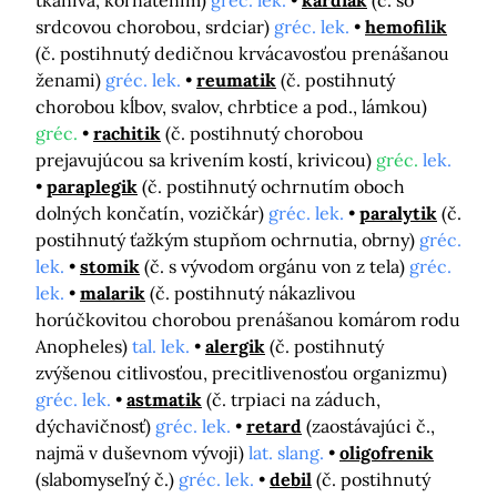
tkaniva, kôrnatením)
gréc. lek.
kardiak
(č. so
srdcovou chorobou, srdciar)
gréc. lek.
hemofilik
(č. postihnutý dedičnou krvácavosťou prenášanou
ženami)
gréc. lek.
reumatik
(č. postihnutý
chorobou kĺbov, svalov, chrbtice a pod., lámkou)
gréc.
rachitik
(č. postihnutý chorobou
prejavujúcou sa krivením kostí, krivicou)
gréc.
lek.
paraplegik
(č. postihnutý ochrnutím oboch
dolných končatín, vozičkár)
gréc. lek.
paralytik
(č.
postihnutý ťažkým stupňom ochrnutia, obrny)
gréc.
lek.
stomik
(č. s vývodom orgánu von z tela)
gréc.
lek.
malarik
(č. postihnutý nákazlivou
horúčkovitou chorobou prenášanou komárom rodu
Anopheles)
tal. lek.
alergik
(č. postihnutý
zvýšenou citlivosťou, precitlivenosťou organizmu)
gréc. lek.
astmatik
(č. trpiaci na záduch,
dýchavičnosť)
gréc. lek.
retard
(zaostávajúci č.,
najmä v duševnom vývoji)
lat. slang.
oligofrenik
(slabomyseľný č.)
gréc. lek.
debil
(č. postihnutý