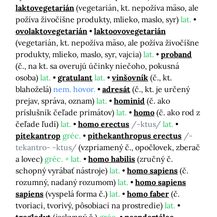
laktovegetarián
(vegetarián, kt. nepožíva mäso, ale
požíva živočíšne produkty, mlieko, maslo, syr)
lat.
ovolaktovegetarián
laktoovovegetarián
(vegetarián, kt. nepožíva mäso, ale požíva živočíšne
produkty, mlieko, maslo, syr, vajcia)
lat.
proband
(č., na kt. sa overujú účinky niečoho, pokusná
osoba)
lat.
gratulant
lat.
vinšovník
(č., kt.
blahoželá)
nem. hovor.
adresát
(č., kt. je určený
prejav, správa, oznam)
lat.
hominid
(č. ako
príslušník čeľade primátov)
lat.
homo
(č. ako rod z
čeľade ľudí)
lat.
homo erectus
/-ktus/
lat.
pitekantrop
gréc.
pithekanthropus erectus
/-
tekantro- -ktus/
(vzpriamený č., opočlovek, zberač
a lovec)
gréc. + lat.
homo habilis
(zručný č.
schopný vyrábať nástroje)
lat.
homo sapiens
(č.
rozumný, nadaný rozumom)
lat.
homo sapiens
sapiens
(vyspelá forma č.)
lat.
homo faber
(č.
tvoriaci, tvorivý, pôsobiaci na prostredie)
lat.