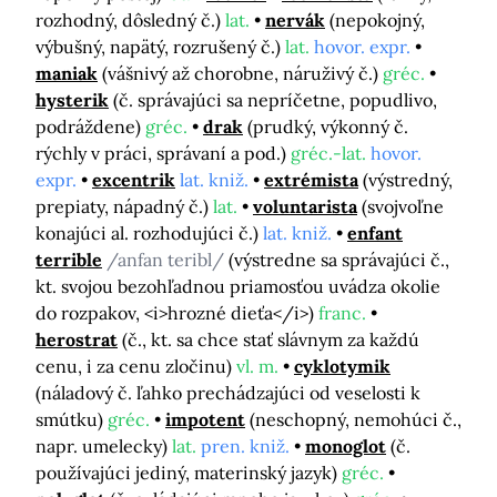
rozhodný, dôsledný č.)
lat.
nervák
(nepokojný,
výbušný, napätý, rozrušený č.)
lat.
hovor. expr.
maniak
(vášnivý až chorobne, náruživý č.)
gréc.
hysterik
(č. správajúci sa nepríčetne, popudlivo,
podráždene)
gréc.
drak
(prudký, výkonný č.
rýchly v práci, správaní a pod.)
gréc.-lat.
hovor.
expr.
excentrik
lat. kniž.
extrémista
(výstredný,
prepiaty, nápadný č.)
lat.
voluntarista
(svojvoľne
konajúci al. rozhodujúci č.)
lat. kniž.
enfant
terrible
/anfan teribl/
(výstredne sa správajúci č.,
kt. svojou bezohľadnou priamosťou uvádza okolie
do rozpakov, <i>hrozné dieťa</i>)
franc.
herostrat
(č., kt. sa chce stať slávnym za každú
cenu, i za cenu zločinu)
vl. m.
cyklotymik
(náladový č. ľahko prechádzajúci od veselosti k
smútku)
gréc.
impotent
(neschopný, nemohúci č.,
napr. umelecky)
lat.
pren. kniž.
monoglot
(č.
používajúci jediný, materinský jazyk)
gréc.