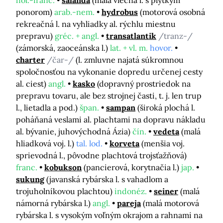
ponorom)
arab.-nem.
hydrobus
(motorová osobná
rekreačná l. na vyhliadky al. rýchlu miestnu
prepravu)
gréc. + angl.
transatlantik
/tranz-/
(zámorská, zaoceánska l.)
lat. + vl. m.
hovor.
charter
/čar-/
(l. zmluvne najatá súkromnou
spoločnosťou na vykonanie dopredu určenej cesty
al. ciest)
angl.
kasko
(dopravný prostriedok na
prepravu tovaru, ale bez strojnej časti, t. j. len trup
l., lietadla a pod.)
špan.
sampan
(široká plochá l.
poháňaná veslami al. plachtami na dopravu nákladu
al. bývanie, juhovýchodná Ázia)
čín.
vedeta
(malá
hliadková voj. l.)
tal. lod.
korveta
(menšia voj.
sprievodná l., pôvodne plachtová trojsťažňová)
franc.
kobukson
(pancierová, korytnačia l.)
jap.
sukung
(javanská rybárska l. s vahadlom a
trojuholníkovou plachtou)
indonéz.
seiner
(malá
námorná rybárska l.)
angl.
pareja
(malá motorová
rybárska l. s vysokým voľným okrajom a rahnami na