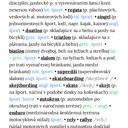
disciplín; jazdecké p. s vyrovnávaním šancí koní
nesenou váhou)
lat. šport.
regata
(p. plachtových,
veslových al. motorových lodí)
tal. šport.
singel
(p.
jednomiestnych šport. lodí, napr. kajak, kanoe)
angl.
šport.
duatlon
(p. skladajúce sa z behu a jazdy na
bicykli)
gréc. šport.
triatlon
(p. skladajúce sa z
plávania, jazdy na bicykli a behu)
gréc.
šport.
biatlon
(zimný dvojboj, beh na lyžiach a streľba)
lat.
+ gréc.
šport.
slalom
(p. na lyžiach, lodiach a pod.
po trati vyznačenej bránkami, jazda medzi
bránkami)
nór. šport.
superdží
(superobrovský
slalom)
angl. šport.
skateboarding
/skejtbord-/
skejtbording
angl. šport.
skate
/skejt/
skejt
(p.
na šport. náčiní v podobe dosky na kolieskach)
angl.
šport. hovor.
autokros
(p. automobilov po
okružnej trati v náročnom teréne)
gréc. + angl.
enduro
(medzinárodná šesťdenná terénna
motocyklová súťaž)
šport.
rely
rallye
/reli/
(súťaž motorových vozidiel s nutnosťou dodržať