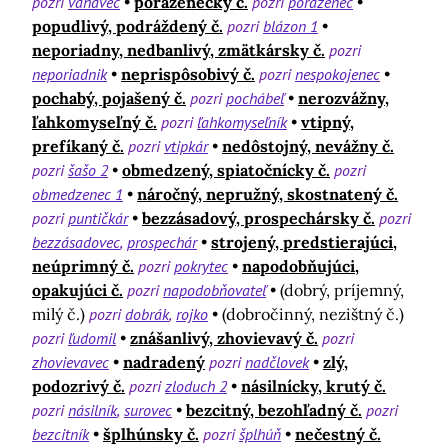
pozri
váhavec
porazenecký č.
pozri
porazenec
popudlivý, podráždený č.
pozri
blázon 1
neporiadny, nedbanlivý, zmätkársky č.
pozri
neporiadnik
neprispôsobivý č.
pozri
nespokojenec
pochabý, pojašený č.
pozri
pochábeľ
nerozvážny,
ľahkomyseľný č.
pozri
ľahkomyseľník
vtipný,
prefíkaný č.
pozri
vtipkár
nedôstojný, nevážny č.
pozri
šašo 2
obmedzený, spiatočnícky č.
pozri
obmedzenec 1
náročný, nepružný, skostnatený č.
pozri
puntičkár
bezzásadový, prospechársky č.
pozri
bezzásadovec
prospechár
strojený, predstierajúci,
neúprimný č.
pozri
pokrytec
napodobňujúci,
opakujúci č.
pozri
napodobňovateľ
(dobrý, príjemný,
milý č.)
pozri
dobrák
rojko
(dobročinný, nezištný č.)
pozri
ľudomil
znášanlivý, zhovievavý č.
pozri
zhovievavec
nadradený
pozri
nadčlovek
zlý,
podozrivý č.
pozri
zloduch 2
násilnícky, krutý č.
pozri
násilník
surovec
bezcitný, bezohľadný č.
pozri
bezcitník
šplhúnsky č.
pozri
šplhúň
nečestný č.