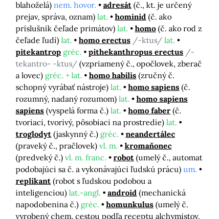
blahoželá)
nem. hovor.
adresát
(č., kt. je určený
prejav, správa, oznam)
lat.
hominid
(č. ako
príslušník čeľade primátov)
lat.
homo
(č. ako rod z
čeľade ľudí)
lat.
homo erectus
/-ktus/
lat.
pitekantrop
gréc.
pithekanthropus erectus
/-
tekantro- -ktus/
(vzpriamený č., opočlovek, zberač
a lovec)
gréc. + lat.
homo habilis
(zručný č.
schopný vyrábať nástroje)
lat.
homo sapiens
(č.
rozumný, nadaný rozumom)
lat.
homo sapiens
sapiens
(vyspelá forma č.)
lat.
homo faber
(č.
tvoriaci, tvorivý, pôsobiaci na prostredie)
lat.
troglodyt
(jaskynný č.)
gréc.
neandertálec
(praveký č., pračlovek)
vl. m.
kromaňonec
(predveký č.)
vl. m. franc.
robot
(umelý č., automat
podobajúci sa č. a vykonávajúci ľudskú prácu)
um.
replikant
(robot s ľudskou podobou a
inteligenciou)
lat.-angl.
android
(mechanická
napodobenina č.)
gréc.
homunkulus
(umelý č.
vyrobený chem. cestou podľa receptu alchymistov,