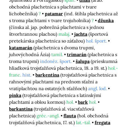
obchodná plachetnica s plachtami v tvare
lichobežníka)
?
patamar
(ind. štíhla plachetnica až
s troma plachtami v tvare trojuholníka)
?
džunka
(čínska al. jap. pobrežná plachetnica s jednou
štvorhrannou plachou)
malaj.
jachta
(športová
pretekárska plachetnica so záťažou)
hol. šport.
katamarán
(plachetnica s dvoma trupmi,
juhovýchodná Ázia)
tamil.
trimarán
(plachetnica s
troma trupmi)
indonéz. šport.
šalupa
(prieskumná
hliadková trojsťažňová plachetnica, 18. a 19. st.)
hol.-
franc.
hist.
barkentína
(trojsťažňová plachetnica s
rahnovými plachtami na prednom sťažni a
vratiplachtou na ostatných sťažňoch)
angl. lod.
pinka
(trojsťažňová plachetnica s latinskými
plachtami a oblou kormou)
hol.
bark
hol.
barkantina
(trojsťažňová al. viacsťažňová
plachetnica)
gréc.-angl.
flauta
(hol. obchodná
trojsťažňová plachetnica, 17. st.)
lat.-tal.
fregata