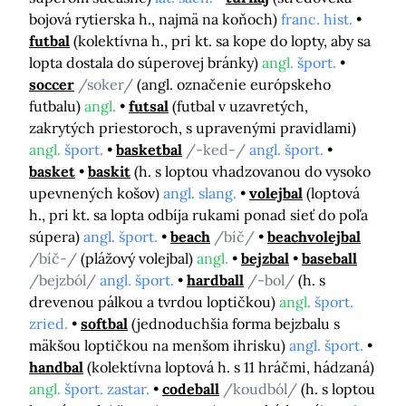
bojová rytierska h., najmä na koňoch)
franc. hist.
futbal
(kolektívna h., pri kt. sa kope do lopty, aby sa
lopta dostala do súperovej bránky)
angl.
šport.
soccer
/soker/
(angl. označenie európskeho
futbalu)
angl.
futsal
(futbal v uzavretých,
zakrytých priestoroch, s upravenými pravidlami)
angl.
šport.
basketbal
/-ked-/
angl. šport.
basket
baskit
(h. s loptou vhadzovanou do vysoko
upevnených košov)
angl. slang.
volejbal
(loptová
h., pri kt. sa lopta odbíja rukami ponad sieť do poľa
súpera)
angl. šport.
beach
/bíč/
beachvolejbal
/bíč-/
(plážový volejbal)
angl.
bejzbal
baseball
/bejzból/
angl. šport.
hardball
/-bol/
(h. s
drevenou pálkou a tvrdou loptičkou)
angl.
šport.
zried.
softbal
(jednoduchšia forma bejzbalu s
mäkšou loptičkou na menšom ihrisku)
angl. šport.
handbal
(kolektívna loptová h. s 11 hráčmi, hádzaná)
angl.
šport. zastar.
codeball
/koudból/
(h. s loptou