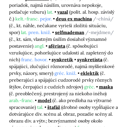
poriadok, najmä násilím, urovnáva nepokoje,
potlačuje vzburu)
lat.
vazal
(polit. al. hosp. závislý
č.)
kelt.-franc.
pejor.
deus ex machina
/-chíná/
(č., kt. náhle, nečakane vyrieši zložitú situáciu,
spor)
lat.
pren. kniž.
selfmademan
/-mejdmen/
(č., kt. sám, vlastným úsilím dosiahol významné
postavenie)
angl.
aférista
(č. spôsobujúci
vzrušujúce, pohoršujúce udalosti al. zapletený do
nich)
franc. hovor.
synkretik
synkretista
(č.
spájajúci, zlučujúci rôznorodé, najmä myšlienkové
prvky, názory, smery)
gréc. kniž.
eklektik
(č.
preberajúci a spájajúci cudzorodé prvky rôznych
štýlov, čerpajúci z cudzích zdrojov)
gréc.
maska
(č. preoblečený, prestrojený za niekoho iného)
arab.-franc.
model
(č. ako predloha na výtvarné
spracovanie)
tal.
štafáž
(drobné osoby vypĺňajúce a
dotvárajúce div. scénu al. obraz, pozadie scény al.
obrazu div. a výtv.; bezvýznamné osoby okolo