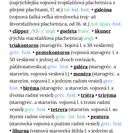
(najrýchlejšia vojnová trojsťažňová plachetnica s
plnými plachtami, 17. st.)
tal.
lod. hist.
galeóna
(vojnová ťažká veľká stredoveká troj- až
štvorsťažňová plachetnica, od 16. st.)
hol. špan.
hist.
clipper
/kli-/
angl.
goeleta
franc.
škuner
(rýchla viacsťažňová plachetnica)
angl.
triakontoros
(starogréc. bojová l. s 30 veslármi)
gréc. hist.
pentekontoros
(vojnová starogréc l. s
50 veslármi v jednej al. dvoch rovinách,
päťdesiatveslica)
gréc. hist.
galéra
(starogréc. a
starorím. vojnová veslová l.)
monéra
(starogréc. a
starorím. vojnová l. s jedným radom vesiel)
gréc.
hist.
biréma
(starogréc. a starorím. vojnová l. s
dvoma radmi vesiel)
gréc. hist.
triéra
triréma
(starogréc. a starorím. vojnová l. s tromi radmi
vesiel)
gréc.
hist.
tetrera
(starorím. vojnová l. so
štyrmi radmi viesiel)
gréc.-lat.
hist.
pentera
(staroveká vojnová s piatimi radmi vesiel)
gréc. hist.
liburna
(vojnová staroveká štíhla l. s jedným al.