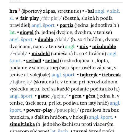
3
hra
(športový zápas, stretnutie)
-bal
angl. v zlož.
sl.
fair play
/fér plej/
(čestná, slušná h podľa
pravidiel)
angl. šport.
partia
(jedna, jednotlivá h.)
lat.
singel
(h. jednej dvojice, dvojhra, v tenise)
angl. šport.
double
/dabl/
(h. so 4 hráčmi, dvoma
dvojicami, napr. v tenise)
angl.
mix
mixdouble
/-dabl/
mixdebl
(zmiešaná h. so 4 hráčmi)
angl.
šport.
setball
setbal
(rozhodujúca h., lopta,
podanie v samostatnej časti športového zápasu, v
tenise al. volejbale)
angl. šport.
tajbrejk
tiebreak
/tajbrejk/
(skrátená h. v tenise pri nerozhodnom
výsledku setu, keď sa každé podanie počíta ako h.)
angl. šport.
game
/gejm/
gem
gém
(jedna h. v
tenise, úsek setu, pri kt. podáva ten istý hráč)
angl.
šport.
power-play
/paueplej/
(presilová hra bez
brankára, s ďalším hráčom, v hokeji)
angl. šport.
simultánka
(h. jedného šachistu proti viacerým
súperom súčasne)
lat. šach.
turnaj
(stredoveká