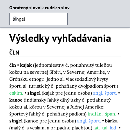
Obrátený slovník cudzích slov
Výsledky vyhľadávania
ČLN
čln
kajak
(jednomiestny č. potiahnutý tuleňou
kožou na severnej Sibíri, v Severnej Amerike, v
Grónsku etnogr.; jedno al. viacsedadlový krytý
šport. al. turistický č. poháňaný dvojpádlom šport.)
eskim.
singel
(kajak pre jednu osobu)
angl. šport.
kanoe
(indiánsky ľahký dlhý úzky č. potiahnutý
kožou al. kôrou v Severnej a Južnej Amerike;
športový ľahký č. poháňaný pádlom)
indián.-špan.
singel
(kanoe pre jednu osobu)
angl. šport.
bárka
(malý č. s veslami a prípadne plachtou)
lat.-tal.
lod.