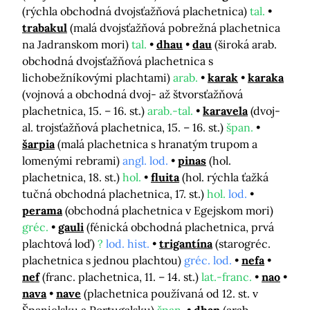
(rýchla obchodná dvojsťažňová plachetnica)
tal.
trabakul
(malá dvojsťažňová pobrežná plachetnica
na Jadranskom mori)
tal.
dhau
dau
(široká arab.
obchodná dvojsťažňová plachetnica s
lichobežníkovými plachtami)
arab.
karak
karaka
(vojnová a obchodná dvoj- až štvorsťažňová
plachetnica, 15. – 16. st.)
arab.-tal.
karavela
(dvoj-
al. trojsťažňová plachetnica, 15. – 16. st.)
špan.
šarpia
(malá plachetnica s hranatým trupom a
lomenými rebrami)
angl. lod.
pinas
(hol.
plachetnica, 18. st.)
hol.
fluita
(hol. rýchla ťažká
tučná obchodná plachetnica, 17. st.)
hol.
lod.
perama
(obchodná plachetnica v Egejskom mori)
gréc.
gauli
(fénická obchodná plachetnica, prvá
plachtová loď)
?
lod. hist.
trigantína
(starogréc.
plachetnica s jednou plachtou)
gréc. lod.
nefa
nef
(franc. plachetnica, 11. – 14. st.)
lat.-franc.
nao
nava
nave
(plachetnica používaná od 12. st. v
Španielsku a Portugalsku)
špan.
dhan
(arab.