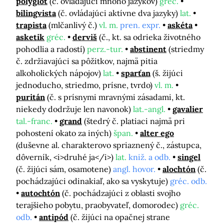
polyglot
(č. ovládajúci mnoho jazykov)
gréc.
bilingvista
(č. ovládajúci aktívne dva jazyky)
lat.
trapista
(mlčanlivý č.)
vl. m.
pren. expr.
askéta
asketik
gréc.
derviš
(č., kt. sa odrieka životného
pohodlia a radostí)
perz.-tur.
abstinent
(striedmy
č. zdržiavajúci sa pôžitkov, najmä pitia
alkoholických nápojov)
lat.
sparťan
(š. žijúci
jednoducho, striedmo, prísne, tvrdo)
vl. m.
puritán
(č. s prísnymi mravnými zásadami, kt.
niekedy dodržuje len navonok)
lat.-angl.
gavalier
tal.-franc.
grand
(štedrý č. platiaci najmä pri
pohostení okato za iných)
špan.
alter ego
(duševne al. charakterovo spriaznený č., zástupca,
dôverník, <i>druhé ja</i>)
lat.
kniž. a odb.
singel
(č. žijúci sám, osamotene)
angl. hovor.
alochtón
(č.
pochádzajúci odinakiaľ, ako sa vyskytuje)
gréc. odb.
autochtón
(č. pochádzajúci z oblasti svojho
terajšieho pobytu, praobyvateľ, domorodec)
gréc.
odb.
antipód
(č. žijúci na opačnej strane