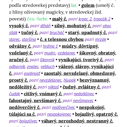
podľa stredovekej predstavy)
lat.
golem
(umelý č.
z hliny oživovaný magicky, v stredovekej žid.
povesti)
čes.-hebr.
malý č.
pozri
krpec 2
trpaslík 2
vysoký č.
pozri
dlháň
silný, mohutný č.
pozri
obor
silák
tučný č.
pozri
brucháč
starý, upadnutý č.
pozri
starec
staršina
č. s telesnou chybou
pozri
mrzák
odvážny č.
pozri
hrdina 1
múdry, dôvtipný,
vzdelaný č.
pozri
mudrc
vzdelanec
šikovný, obratný,
zručný č.
pozri
šikovník
vynikajúci, tvorivý č.
pozri
odborník
znalec
veľduch
vážený, slávny, vynikajúci
č.
pozri
osobnosť
zaostalý, nevzdelaný, obmedzený,
prostý č.
pozri
nevzdelanec
hlupák
bezvýznamný,
nedôležitý č.
pozri
niktoš
čudný, zvláštny č.
pozri
čudák
citlivý, vnímavý č.
pozri
nedotklivec
ľahostajný, nevšímavý č.
pozri
nevšímavec
nedôverčivý č.
pozri
nedôverčivec
nespokojný,
túlajúci sa č.
pozri
nespokojenec
bojazlivý, opatrný č.
pozri
bojazlivec
váhavý, nerozhodný, nestranný č.