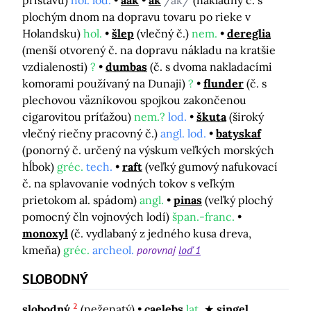
prístavu)
hol. lod.
aak
ak
/ák/
(nákladný č. s
plochým dnom na dopravu tovaru po rieke v
Holandsku)
hol.
šlep
(vlečný č.)
nem.
dereglia
(menší otvorený č. na dopravu nákladu na kratšie
vzdialenosti)
?
dumbas
(č. s dvoma nakladacími
komorami používaný na Dunaji)
?
flunder
(č. s
plechovou väzníkovou spojkou zakončenou
cigarovitou príťažou)
nem.?
lod.
škuta
(široký
vlečný riečny pracovný č.)
angl. lod.
batyskaf
(ponorný č. určený na výskum veľkých morských
hĺbok)
gréc.
tech.
raft
(veľký gumový nafukovací
č. na splavovanie vodných tokov s veľkým
prietokom al. spádom)
angl.
pinas
(veľký plochý
pomocný čln vojnových lodí)
špan.-franc.
monoxyl
(č. vydlabaný z jedného kusa dreva,
kmeňa)
gréc.
archeol.
porovnaj
loď 1
SLOBODNÝ
2
slobodný
(neženatý)
caelebs
lat.
singel