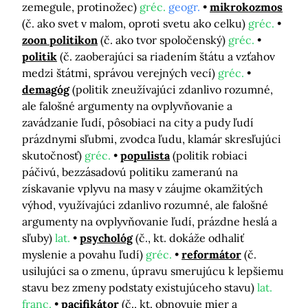
zemegule, protinožec)
gréc.
geogr.
mikrokozmos
(č. ako svet v malom, oproti svetu ako celku)
gréc.
zoon politikon
(č. ako tvor spoločenský)
gréc.
politik
(č. zaoberajúci sa riadením štátu a vzťahov
medzi štátmi, správou verejných vecí)
gréc.
demagóg
(politik zneužívajúci zdanlivo rozumné,
ale falošné argumenty na ovplyvňovanie a
zavádzanie ľudí, pôsobiaci na city a pudy ľudí
prázdnymi sľubmi, zvodca ľudu, klamár skresľujúci
skutočnosť)
gréc.
populista
(politik robiaci
páčivú, bezzásadovú politiku zameranú na
získavanie vplyvu na masy v záujme okamžitých
výhod, využívajúci zdanlivo rozumné, ale falošné
argumenty na ovplyvňovanie ľudí, prázdne heslá a
sľuby)
lat.
psychológ
(č., kt. dokáže odhaliť
myslenie a povahu ľudí)
gréc.
reformátor
(č.
usilujúci sa o zmenu, úpravu smerujúcu k lepšiemu
stavu bez zmeny podstaty existujúceho stavu)
lat.
franc.
pacifikátor
(č., kt. obnovuje mier a