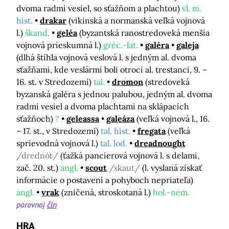
dvoma radmi vesiel, so sťažňom a plachtou)
vl. m.
hist.
drakar
(vikinská a normanská veľká vojnová
l.)
škand.
geléa
(byzantská ranostredoveká menšia
vojnová prieskumná l.)
gréc.-lat.
galéra
galeja
(dlhá štíhla vojnová veslová l. s jedným al. dvoma
sťažňami, kde veslármi boli otroci al. trestanci, 9. –
16. st. v Stredozemí)
tal.
dromon
(stredoveká
byzanská galéra s jednou palubou, jedným al. dvoma
radmi vesiel a dvoma plachtami na sklápacích
sťažňoch)
?
geleassa
galeáza
(veľká vojnová l., 16.
– 17. st., v Stredozemí)
tal. hist.
fregata
(veľká
sprievodná vojnová l.)
tal. lod.
dreadnought
/drednót/
(ťažká pancierová vojnová l. s delami,
zač. 20. st.)
angl.
scout
/skaut/
(l. vyslaná získať
informácie o postavení a pohyboch nepriateľa)
angl.
vrak
(zničená, stroskotaná l.)
hol.-nem.
porovnaj
čln
HRA