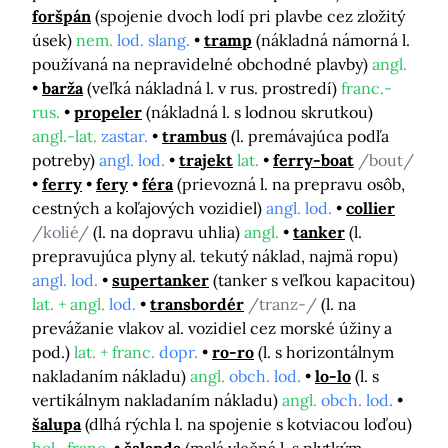
foršpán
(spojenie dvoch lodí pri plavbe cez zložitý
úsek)
nem.
lod. slang.
tramp
(nákladná námorná l.
používaná na nepravidelné obchodné plavby)
angl.
barža
(veľká nákladná l. v rus. prostredí)
franc.-
rus.
propeler
(nákladná l. s lodnou skrutkou)
angl.-lat.
zastar.
trambus
(l. premávajúca podľa
potreby)
angl. lod.
trajekt
lat.
ferry-boat
/bout/
ferry
fery
féra
(prievozná l. na prepravu osôb,
cestných a koľajových vozidiel)
angl. lod.
collier
/kolié/
(l. na dopravu uhlia)
angl.
tanker
(l.
prepravujúca plyny al. tekutý náklad, najmä ropu)
angl. lod.
supertanker
(tanker s veľkou kapacitou)
lat. + angl.
lod.
transbordér
/tranz-/
(l. na
prevážanie vlakov al. vozidiel cez morské úžiny a
pod.)
lat. + franc.
dopr.
ro-ro
(l. s horizontálnym
nakladaním nákladu)
angl.
obch. lod.
lo-lo
(l. s
vertikálnym nakladaním nákladu)
angl.
obch. lod.
šalupa
(dlhá rýchla l. na spojenie s kotviacou loďou)
hol.-franc.
šalanda
(malá vlečná l. s plytkým