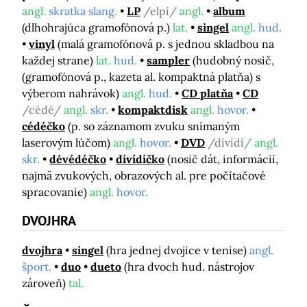
angl.
skratka slang.
LP
/elpí/
angl.
album
(dlhohrajúca gramofónová p.)
lat.
singel
angl.
hud.
vinyl
(malá gramofónová p. s jednou skladbou na
každej strane)
lat.
hud.
sampler
(hudobný nosič,
(gramofónová p., kazeta al. kompaktná platňa) s
výberom nahrávok)
angl.
hud.
CD platňa
CD
/cédé/
angl.
skr.
kompaktdisk
angl.
hovor.
cédéčko
(p. so záznamom zvuku snímaným
laserovým lúčom)
angl.
hovor.
DVD
/dívídí/
angl.
skr.
dévédéčko
dívídíčko
(nosič dát, informácií,
najmä zvukových, obrazových al. pre počítačové
spracovanie)
angl.
hovor.
DVOJHRA
dvojhra
singel
(hra jednej dvojice v tenise)
angl.
šport.
duo
dueto
(hra dvoch hud. nástrojov
zároveň)
tal.