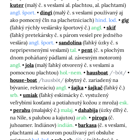
kuter
(malý č. s veslami al. plachtou, al. plachtami)
angl. šport.
dingi
(malý č. s veslami používaný aj
ako pomocný čln na plachetniciach)
hind. lod.
gig
(ľahký rýchly veslársky športový č.)
angl.
skif
(ľahký pretekársky č. s párom vesiel pre jedného
veslára)
angl. šport.
sandolína
(ľahký úzky č. s
nepripevnenými veslami)
tal.
pent
(č. s plochým
dnom poháňaný pádlami al. závesným motorom)
angl.
jola
(malý ľahký otvorený č. s veslami a
pomocnou plachtou)
hol.-nem.
hausboat
/-bót/
house-boat
/hausbót/
(obytný č. zariadený na
bývanie, rekreáciu)
angl.
šajka
šajkač
(ľahký č.)
srb.
umiak
(ľahký eskimácky č. vystužený
veľrybími kosťami a potiahnutý kožou z mroža)
esk.
perahu
(malajský č.)
malaj.
dahabija
(úzky dlhý č.
na Níle, s palubou a kajutou)
arab.
piroga
(č.
juhoamer. Indiánov)
indián.
barkasa
(č. s veslami,
plachtami al. motorom používaný pri obsluhe