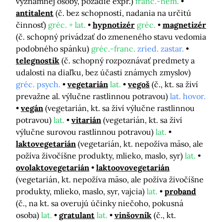
významnej osoby, pozadie expr.)
franc.-nem.
antitalent
(č. bez schopností, nadania na určitú
činnosť)
gréc. + lat.
hypnotizér
gréc.
magnetizér
(č. schopný privádzať do zmeneného stavu vedomia
podobného spánku)
gréc.-franc.
zried. zastar.
telegnostik
(č. schopný rozpoznávať predmety a
udalosti na diaľku, bez účasti známych zmyslov)
gréc. psych.
vegetarián
lat.
vegoš
(č., kt. sa živí
prevažne al. výlučne rastlinnou potravou)
lat. hovor.
vegán
(vegetarián, kt. sa živí výlučne rastlinnou
potravou)
lat.
vitarián
(vegetarián, kt. sa živí
výlučne surovou rastlinnou potravou)
lat.
laktovegetarián
(vegetarián, kt. nepožíva mäso, ale
požíva živočíšne produkty, mlieko, maslo, syr)
lat.
ovolaktovegetarián
laktoovovegetarián
(vegetarián, kt. nepožíva mäso, ale požíva živočíšne
produkty, mlieko, maslo, syr, vajcia)
lat.
proband
(č., na kt. sa overujú účinky niečoho, pokusná
osoba)
lat.
gratulant
lat.
vinšovník
(č., kt.