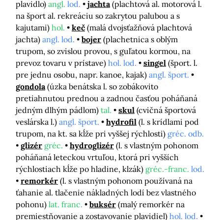
plavidlo)
angl.
lod.
jachta
(plachtová al. motorová l.
na šport al. rekreáciu so zakrytou palubou a s
kajutami)
hol.
keč
(malá dvojsťažňová plachtová
jachta)
angl. lod.
bojer
(plachetnica s oblým
trupom, so zvislou provou, s guľatou kormou, na
prevoz tovaru v prístave)
hol. lod.
singel
(šport. l.
pre jednu osobu, napr. kanoe, kajak)
angl. šport.
gondola
(úzka benátska l. so zobákovito
pretiahnutou prednou a zadnou časťou poháňaná
jedným dlhým pádlom)
tal.
skul
(cvičná športová
veslárska l.)
angl. šport.
hydrofil
(l. s krídlami pod
trupom, na kt. sa kĺže pri vyššej rýchlosti)
gréc. odb.
glizér
gréc.
hydroglizér
(l. s vlastným pohonom
poháňaná leteckou vrtuľou, ktorá pri vyšších
rýchlostiach kĺže po hladine, klzák)
gréc.-franc.
lod.
remorkér
(l. s vlastným pohonom používaná na
ťahanie al. tlačenie nákladných lodí bez vlastného
pohonu)
lat. franc.
buksér
(malý remorkér na
premiestňovanie a zostavovanie plavidiel)
hol. lod.