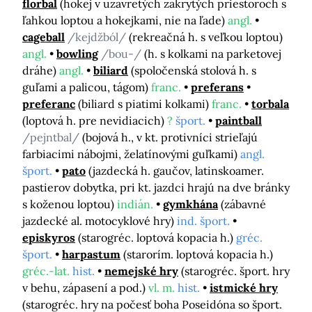
florbal
(hokej v uzavretých zakrytých priestoroch s
ľahkou loptou a hokejkami, nie na ľade)
angl.
cageball
/kejdžból/
(rekreačná h. s veľkou loptou)
angl.
bowling
/bou-/
(h. s kolkami na parketovej
dráhe)
angl.
biliard
(spoločenská stolová h. s
guľami a palicou, tágom)
franc.
preferans
preferanc
(biliard s piatimi kolkami)
franc.
torbala
(loptová h. pre nevidiacich)
?
šport.
paintball
/pejntbal/
(bojová h., v kt. protivníci strieľajú
farbiacimi nábojmi, želatínovými guľkami)
angl.
šport.
pato
(jazdecká h. gaučov, latinskoamer.
pastierov dobytka, pri kt. jazdci hrajú na dve bránky
s koženou loptou)
indián.
gymkhána
(zábavné
jazdecké al. motocyklové hry)
ind. šport.
episkyros
(starogréc. loptová kopacia h.)
gréc.
šport.
harpastum
(starorím. loptová kopacia h.)
gréc.-lat.
hist.
nemejské hry
(starogréc. šport. hry
v behu, zápasení a pod.)
vl. m.
hist.
istmické hry
(starogréc. hry na počesť boha Poseidóna so šport.