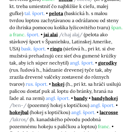
kt. treba umiestniť čo najbližšie k cieľu, malej
guľke)
tal. šport.
pelota
(baskická h. s malou
tvrdou loptou zachytávanou a odrážanou od steny
do ihriska pomocou košíka lyžicovitého tvaru)
špan.
a franc.
šport.
jai alai
/chaj alaj/
(pelota ako
stávkový šport v Španielsku, Latinskej Amerike,
USA)
bask. šport.
ringo
(sieťová h., pri kt. si dve
mužstvá prehadzujú cez sieť dva gumené krúžky
tak, aby ich súper nechytil)
angl. šport.
gorodky
(rus. ľudová h., hádzanie drevenej tyče tak, aby
zrazila drevené valčeky zostavené do rôznych
tvarov)
rus. šport.
hokej
(h., pri kt. sa hráči usilujú
palicou dostať puk al. loptu do bránky, hraná na
ľade al. na zemi)
angl. šport.
bandy
bandyhokej
/ben-/
(pozemný hokej s loptičkou)
angl. šport.
hokejbal
(hokej s loptičkou)
angl. šport.
lacrosse
/lakros/
(h. kanadského pôvodu podobná
pozemnému hokeju s paličkou a loptou)
franc.