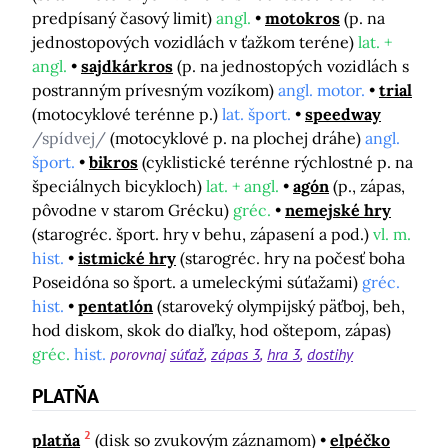
predpísaný časový limit)
angl.
motokros
(p. na
jednostopových vozidlách v ťažkom teréne)
lat. +
angl.
sajdkárkros
(p. na jednostopých vozidlách s
postranným prívesným vozíkom)
angl. motor.
trial
(motocyklové terénne p.)
lat. šport.
speedway
/spídvej/
(motocyklové p. na plochej dráhe)
angl.
šport.
bikros
(cyklistické terénne rýchlostné p. na
špeciálnych bicykloch)
lat. + angl.
agón
(p., zápas,
pôvodne v starom Grécku)
gréc.
nemejské hry
(starogréc. šport. hry v behu, zápasení a pod.)
vl. m.
hist.
istmické hry
(starogréc. hry na počesť boha
Poseidóna so šport. a umeleckými súťažami)
gréc.
hist.
pentatlón
(staroveký olympijský päťboj, beh,
hod diskom, skok do diaľky, hod oštepom, zápas)
gréc.
hist.
porovnaj
súťaž
zápas 3
hra 3
dostihy
PLATŇA
2
platňa
(disk so zvukovým záznamom)
elpéčko