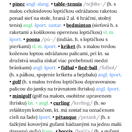
pinec
angl. slang.
table-tennis
/tejblte-/
(h. s
malou celuloidovou loptičkou odrážanou raketou
ponad sieť na stole, hraná 2 al. 4 hráčmi, stolný
tenis)
angl.
šport. zastar.
bedminton
(sieťová h. s
raketami a košíkovou operenou loptičkou)
vl. m.
šport.
poona
/pú-/
(indián. h. s loptičkou s
pierkami)
vl. m.
šport.
kriket
(h. s malou tvrdou
koženou loptou odrážanou palicami, pri kt. sa
družstvá snažia získať viac prebehnutí medzi
bránkami)
angl. šport.
fídbal
fied-ball
/fídbol/
(h. s pálkou, spojenie kriketu a bejzbalu)
angl. šport.
golf
(h. s malou tvrdou loptičkou dopravovanou
palicou do jamky na trávnatom ihrisku)
angl. šport.
minigolf
(golf na malom, osobitne upravenom
ihrisku)
lat. + angl.
curling
/kerling/
(h. so
zvláštnym kotúčom, kt. má zostať na označenom
cieli na ľade)
šport.
pétanque
/petank/
(h. s
ťažkými kovovými guľami hádzanými na jednu malú
drevenú guľu)
franc.
boccia
/bočča/
(h. s guľami,