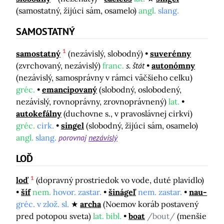
(samostatný, žijúci sám, osamelo)
angl.
slang.
SAMOSTATNÝ
1
samostatný
(nezávislý, slobodný)
suverénny
(zvrchovaný, nezávislý)
franc.
s. štát
autonómny
(nezávislý, samosprávny v rámci väčšieho celku)
gréc.
emancipovaný
(slobodný, oslobodený,
nezávislý, rovnoprávny, zrovnoprávnený)
lat.
autokefálny
(duchovne s., v pravoslávnej cirkvi)
gréc.
cirk.
singel
(slobodný, žijúci sám, osamelo)
angl.
slang.
porovnaj
nezávislý
LOĎ
1
loď
(dopravný prostriedok vo vode, duté plavidlo)
šíf
nem.
hovor. zastar.
šinágeľ
nem. zastar.
nau-
gréc. v zlož. sl.
archa
(Noemov koráb postavený
pred potopou sveta)
lat. bibl.
boat
/bout/
(menšie