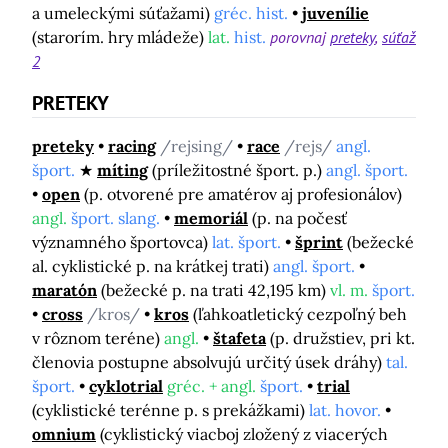
a umeleckými súťažami)
gréc. hist.
juvenílie
(starorím. hry mládeže)
lat.
hist.
porovnaj
preteky
súťaž
2
PRETEKY
preteky
racing
/rejsing/
race
/rejs/
angl.
šport.
míting
(príležitostné šport. p.)
angl. šport.
open
(p. otvorené pre amatérov aj profesionálov)
angl.
šport. slang.
memoriál
(p. na počesť
významného športovca)
lat. šport.
šprint
(bežecké
al. cyklistické p. na krátkej trati)
angl. šport.
maratón
(bežecké p. na trati 42,195 km)
vl. m.
šport.
cross
/kros/
kros
(ľahkoatletický cezpoľný beh
v rôznom teréne)
angl.
štafeta
(p. družstiev, pri kt.
členovia postupne absolvujú určitý úsek dráhy)
tal.
šport.
cyklotrial
gréc. + angl.
šport.
trial
(cyklistické terénne p. s prekážkami)
lat. hovor.
omnium
(cyklistický viacboj zložený z viacerých