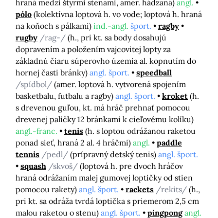
hraná medzi štyrmi stenami, amer. hádzaná)
angl.
pólo
(kolektívna loptová h. vo vode; loptová h. hraná
na koňoch s pálkami)
ind.-angl.
šport.
ragby
rugby
/rag-/
(h., pri kt. sa body dosahujú
dopravením a položením vajcovitej lopty za
základnú čiaru súperovho územia al. kopnutím do
hornej časti bránky)
angl. šport.
speedball
/spídbol/
(amer. loptová h. vytvorená spojením
basketbalu, futbalu a ragby)
angl. šport.
kroket
(h.
s drevenou guľou, kt. má hráč prehnať pomocou
drevenej paličky 12 bránkami k cieľovému kolíku)
angl.-franc.
tenis
(h. s loptou odrážanou raketou
ponad sieť, hraná 2 al. 4 hráčmi)
angl.
paddle
tennis
/pedl/
(prípravný detský tenis)
angl. šport.
squash
/skvoš/
(loptová h. pre dvoch hráčov
hraná odrážaním malej gumovej loptičky od stien
pomocou rakety)
angl. šport.
rackets
/rekits/
(h.,
pri kt. sa odráža tvrdá loptička s priemerom 2,5 cm
malou raketou o stenu)
angl. šport.
pingpong
angl.