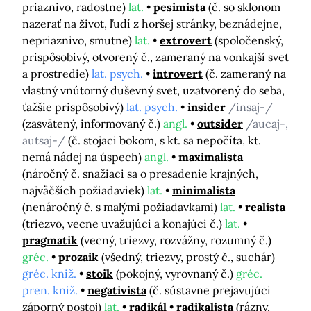
priaznivo, radostne)
lat.
pesimista
(č. so sklonom
nazerať na život, ľudí z horšej stránky, beznádejne,
nepriaznivo, smutne)
lat.
extrovert
(spoločenský,
prispôsobivý, otvorený č., zameraný na vonkajší svet
a prostredie)
lat. psych.
introvert
(č. zameraný na
vlastný vnútorný duševný svet, uzatvorený do seba,
ťažšie prispôsobivý)
lat. psych.
insider
/insaj-/
(zasvätený, informovaný č.)
angl.
outsider
/aucaj-,
autsaj-/
(č. stojaci bokom, s kt. sa nepočíta, kt.
nemá nádej na úspech)
angl.
maximalista
(náročný č. snažiaci sa o presadenie krajných,
najväčších požiadaviek)
lat.
minimalista
(nenáročný č. s malými požiadavkami)
lat.
realista
(triezvo, vecne uvažujúci a konajúci č.)
lat.
pragmatik
(vecný, triezvy, rozvážny, rozumný č.)
gréc.
prozaik
(všedný, triezvy, prostý č., suchár)
gréc. kniž.
stoik
(pokojný, vyrovnaný č.)
gréc.
pren. kniž.
negativista
(č. sústavne prejavujúci
záporný postoj)
lat.
radikál
radikalista
(rázny,