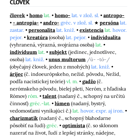
ČLOVEK
človek
homo
lat.
homo-
lat. v zlož. sl.
antropo-
- antropia-
andro-
gréc. v zlož. sl.
persóna
lat.
zastar.
personalita
lat. kniž.
existencia
lat.
hovor.
pejor.
kreatúra
(osoba)
lat. pejor.
individualita
(vyhranená, výrazná, svojrázna osoba)
lat.
indivíduum
lat.
subjekt
(jedinec, jednotlivec,
osoba)
lat. kniž.
unus multorum
/ú- -tó-/
(obyčajný človek, jeden z mnohých)
lat. kniž.
árijec
(č. indoeurópskeho, nežid. pôvodu, Nežid,
podľa nacistickej teórie)
vl. m.
gadžo
(č.
nerómskeho pôvodu, bielej pleti, Neróm, z hľadiska
Rómov)
róm.
talent
(nadaný č., schopný na určitú
činnosť)
gréc.-lat.
lúmen
(nadaný, bystrý,
vedomosťami vynikajúci č.)
lat.
hovor. expr. aj iron.
charizmatik
(nadaný č., schopný blahodarne
pôsobiť na ľudí)
gréc.
optimista
(č. so sklonom
nazerať na život, ľudí z lepšej stránky, nádejne,