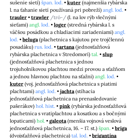
sušenie sietí)
špan. lod.
kuter
(najmenšia rybárska
l. na ťahanie sietí používaná pri pobreží)
angl. lod.
trauler
trawler
/tró-/
(l. na lov rýb vlečnými
sieťami)
angl.
lod.
loger
(stredná rybárska l. s
väčšou posádkou a chladiacimi zariadeniami)
angl.
lod.
beluga
(plachetnica s kajutou pre trojčlennú
posadáku)
rus. lod.
tartana
(jednosťažňová
rybárska plachetnica v Stredomorí)
tal.
slup
(jednosťažňová plachetnica s jednou
trojuholníkovou plachtou medzi provou a sťažňom
a jednou hlavnou plachtou na sťažni)
angl.
lod.
kuter
(voj. jednosťažňová plachetnica s piatimi
plachtami)
angl. lod.
jachta
(stíhacia
jednosťažňová plachetnica na prenasledovanie
pašerákov)
hol. hist.
pink
(rybárska jednosťažňová
plachetnica s vratiplachtou a kosatkou a s bočnými
lopaticami)
hol.
galeota
(menšia vojnová veslová
jednosťažňová plachetnica, 16. – 17. st.)
špan.
briga
(dvojsťažňová plachetnica)
tal. lod.
brigantína