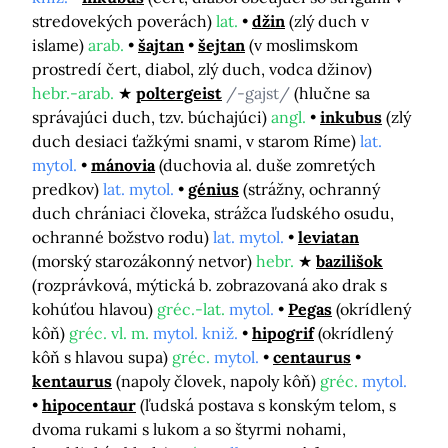
stredovekých poverách)
lat.
džin
(zlý duch v
islame)
arab.
šajtan
šejtan
(v moslimskom
prostredí čert, diabol, zlý duch, vodca džinov)
hebr.-arab.
poltergeist
/-gajst/
(hlučne sa
správajúci duch, tzv. búchajúci)
angl.
inkubus
(zlý
duch desiaci ťažkými snami, v starom Ríme)
lat.
mytol.
mánovia
(duchovia al. duše zomretých
predkov)
lat. mytol.
génius
(strážny, ochranný
duch chrániaci človeka, strážca ľudského osudu,
ochranné božstvo rodu)
lat. mytol.
leviatan
(morský starozákonný netvor)
hebr.
bazilišok
(rozprávková, mýtická b. zobrazovaná ako drak s
kohúťou hlavou)
gréc.-lat.
mytol.
Pegas
(okrídlený
kôň)
gréc. vl. m.
mytol. kniž.
hipogrif
(okrídlený
kôň s hlavou supa)
gréc.
mytol.
centaurus
kentaurus
(napoly človek, napoly kôň)
gréc.
mytol.
hipocentaur
(ľudská postava s konským telom, s
dvoma rukami s lukom a so štyrmi nohami,