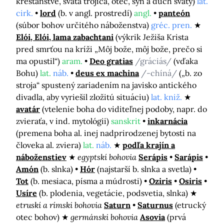
kresťanstve, svätá trojica, otec, syn a duch svätý)
lat.
cirk.
lord
(b. v angl. prostredí)
angl.
panteón
(súbor bohov určitého náboženstva)
gréc. pren.
Elói, Elói, lama zabachtani
(výkrik Ježiša Krista
pred smrťou na kríži „Môj bože, môj bože, prečo si
ma opustil“)
aram.
Deo gratias
/gráciás/
(vďaka
Bohu)
lat.
náb.
deus ex machina
/-chíná/
(„b. zo
stroja“ spustený zariadením na javisko antického
divadla, aby vyriešil zložitú situáciu)
lat. kniž.
avatár
(vtelenie boha do viditeľnej podoby, napr. do
zvieraťa, v ind. mytológii)
sanskrit
inkarnácia
(premena boha al. inej nadprirodzenej bytosti na
človeka al. zviera)
lat.
náb.
podľa krajín a
náboženstiev
egyptskí bohovia
Serápis
Sarápis
Amón
(b. slnka)
Hór
(najstarší b. slnka a svetla)
Tot
(b. mesiaca, písma a múdrosti)
Oziris
Osiris
Usíre
(b. plodenia, vegetácie, podsvetia, slnka)
etruskí a rímski bohovia
Saturn
Saturnus
(etrucký
otec bohov)
germánski bohovia
Asovia
(prvá