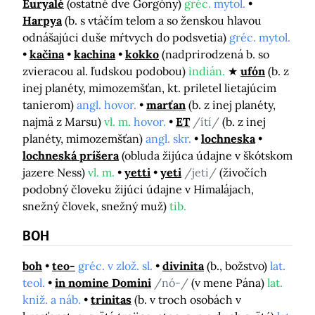
Euryalé
(ostatné dve Gorgóny)
gréc.
mytol.
Harpya
(b. s vtáčím telom a so ženskou hlavou
odnášajúci duše mŕtvych do podsvetia)
gréc. mytol.
kačina
kachina
kokko
(nadprirodzená b. so
zvieracou al. ľudskou podobou)
indián.
ufón
(b. z
inej planéty, mimozemšťan, kt. priletel lietajúcim
tanierom)
angl. hovor.
marťan
(b. z inej planéty,
najmä z Marsu)
vl. m.
hovor.
ET
/ítí/
(b. z inej
planéty, mimozemšťan)
angl. skr.
lochneska
lochneská príšera
(obluda žijúca údajne v škótskom
jazere Ness)
vl. m.
yetti
yeti
/jeti/
(živočích
podobný človeku žijúci údajne v Himalájach,
snežný človek, snežný muž)
tib.
BOH
boh
teo-
gréc. v zlož. sl.
divinita
(b., božstvo)
lat.
teol.
in nomine Domini
/nó-/
(v mene Pána)
lat.
kniž. a náb.
trinitas
(b. v troch osobách v