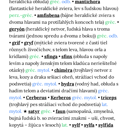
heraldická obluda)
gréc.
odb.
mantichora
(fantastické heraldické zviera, lev s ľudskou hlavou)
perz.-gréc.
amfisbena
(bájne heraldické zviera s
dvoma hlavami na protiľahlých koncoch tela)
gréc.
geryón
(heraldický netvor, ľudská hlava s troma
tvárami (jednou spredu a dvoma z boku))
gréc.
odb.
grif
gryf
(mýtické zviera tvorené z častí tiel
rôznych živočíchov, s telom leva, hlavou orla a
krídlami)
gréc.
sfinga
sfinx
(obluda s napoly
levím a napoly ženským telom kladúca neriešiteľné
otázky)
gréc.
mytol.
chiméra
(trojhlavý netvor z
leva, kozy a draka sršiaci oheň, strážiaci vchod do
podsvetia)
gréc. mytol.
hydra
(vodný had, obluda s
hadím telom a deviatimi dračími hlavami)
gréc.
mytol.
Cerberus
Kerberos
gréc. mytol.
triceps
(trojhlavý pes strážiaci vchod do podsvetia)
lat.
mytol.
satyr
gréc.
faun
(samopašná, zmyselná,
bujná ľudská b. so zvieracími znakmi – uši, chvost,
kopytá – žijúca v lesoch)
lat.
sylf
sylfa
sylfída