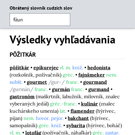
Obrátený slovník cudzích slov
Výsledky vyhľadávania
PÔŽITKÁR
pôžitkár
epikurejec
vl. m.
kniž.
hedonista
(rozkošník, požívačník)
gréc.
fajnšmeker
nem.
subšt.
gourmet
/gur-/
franc.
gourmand
/gurmán/
franc.
gurmán
franc.
gurmand
gastronóm
(maškrtník, labužník, milovník, znalec
vyberaných jedál)
gréc.-franc.
kulinár
(znalec
kuchárskeho umenia)
lat.
flamender
(hýrivec,
pijan)
nem.
hovor. pejor.
bakchant
(hýrivec,
samopašník)
gréc.
kniž.
sybarita
(hýrivec, boháč)
vl. m.
lotofág
(požívačník, záhaľkár)
gréc.
zastar.