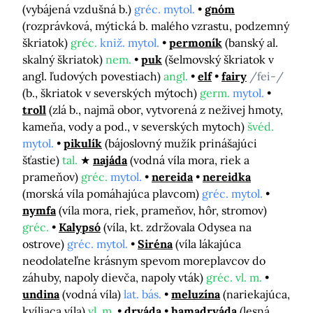
(vybájená vzdušná b.)
gréc. mytol.
gnóm
(rozprávková, mýtická b. malého vzrastu, podzemný
škriatok)
gréc.
kniž. mytol.
permoník
(banský al.
skalný škriatok)
nem.
puk
(šelmovský škriatok v
angl. ľudových povestiach)
angl.
elf
fairy
/fei-/
(b., škriatok v severských mýtoch)
germ.
mytol.
troll
(zlá b., najmä obor, vytvorená z neživej hmoty,
kameňa, vody a pod., v severských mytoch)
švéd.
mytol.
pikulík
(bájoslovný mužík prinášajúci
šťastie)
tal.
najáda
(vodná víla mora, riek a
prameňov)
gréc.
mytol.
nereida
nereidka
(morská víla pomáhajúca plavcom)
gréc. mytol.
nymfa
(víla mora, riek, prameňov, hôr, stromov)
gréc.
Kalypsó
(víla, kt. zdržovala Odysea na
ostrove)
gréc. mytol.
Siréna
(víla lákajúca
neodolateľne krásnym spevom moreplavcov do
záhuby, napoly dievča, napoly vták)
gréc. vl. m.
undina
(vodná víla)
lat. bás.
meluzína
(nariekajúca,
kvíliaca víla)
vl. m.
dryáda
hamadryáda
(lesná