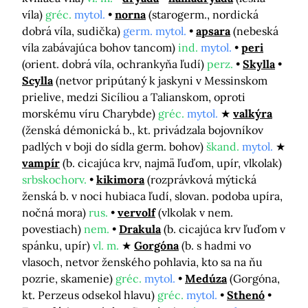
víla)
gréc.
mytol.
norna
(starogerm., nordická
dobrá víla, sudička)
germ. mytol.
apsara
(nebeská
víla zabávajúca bohov tancom)
ind.
mytol.
peri
(orient. dobrá víla, ochrankyňa ľudí)
perz.
Skylla
Scylla
(netvor pripútaný k jaskyni v Messinskom
prielive, medzi Sicíliou a Talianskom, oproti
morskému víru Charybde)
gréc.
mytol.
valkýra
(ženská démonická b., kt. privádzala bojovníkov
padlých v boji do sídla germ. bohov)
škand.
mytol.
vampír
(b. cicajúca krv, najmä ľuďom, upír, vlkolak)
srbskochorv.
kikimora
(rozprávková mýtická
ženská b. v noci hubiaca ľudí, slovan. podoba upíra,
nočná mora)
rus.
vervolf
(vlkolak v nem.
povestiach)
nem.
Drakula
(b. cicajúca krv ľuďom v
spánku, upír)
vl. m.
Gorgóna
(b. s hadmi vo
vlasoch, netvor ženského pohlavia, kto sa na ňu
pozrie, skamenie)
gréc.
mytol.
Medúza
(Gorgóna,
kt. Perzeus odsekol hlavu)
gréc.
mytol.
Sthenó