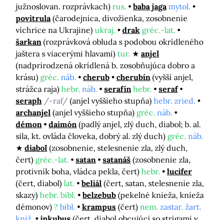
južnoslovan. rozprávkach)
rus.
baba jaga
mytol.
povitrula
(čarodejnica, divožienka, zosobnenie
víchrice na Ukrajine)
ukraj.
drak
gréc.-lat.
šarkan
(rozprávková obluda s podobou okrídleného
jaštera s viacerými hlavami)
tur.
anjel
(nadprirodzená okrídlená b. zosobňujúca dobro a
krásu)
gréc.
náb.
cherub
cherubín
(vyšší anjel,
strážca raja)
hebr.
náb.
serafín
hebr.
seraf
seraph
/-raf/
(anjel vyššieho stupňa)
hebr. zried.
archanjel
(anjel vyššieho stupňa)
gréc.
náb.
démon
daimón
(padlý anjel, zlý duch, diabol; b. al.
sila, kt. ovláda človeka, dobrý al. zlý duch)
gréc.
náb.
diabol
(zosobnenie, stelesnenie zla, zlý duch,
čert)
gréc.-lat.
satan
satanáš
(zosobnenie zla,
protivník boha, vládca pekla, čert)
hebr.
lucifer
(čert, diabol)
lat.
beliál
(čert, satan, stelesnenie zla,
skazy)
hebr. bibl.
belzebub
(pekelné knieža, knieža
démonov)
?
bibl.
krampus
(čert)
nem.
zastar. žart.
kniž.
inkubus
(čert, diabol obcujúci so strigami v