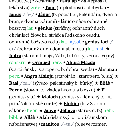
kováčstva)
Aeskulap
Eskulap
Asklépios
(b.
lekárstva)
gréc.
Faun
(b. plodnosti a dobytka)
Ianus
/já-/
Jánus
(b. počiatku, kalendára, dverí a
brán, s dvoma tvárami)
lár
(domáce ochranné
božstvo)
lat.
génius
(strážny, ochranný duch
chrániaci človeka, strážca ľudského osudu,
ochranné božstvo rodu)
lat.
mytol.
genius loci
/-
cí/
(ochranný duch domu al. miesta)
lat.
hist.
Indra
(staroind. najvyšší b., b. búrky, vetra a vojny)
sanskrit
Ormuzd
perz.
Ahura Mazda
(staroiránsky, staroperz. b. dobra, svetla)
Ahriman
perz.
Angra Mainju
(staroirán., staroperz. b. zla)
Baal
/bál/
(sýrsko-palestínsky b. búrky)
Eliáš
Perun
(slovan. b., vládca hromu a blesku)
El
(semitský b.)
Moloch
(semitský a fénický b., kt.
prinášali ľudské obete)
Elohim
(b. v Starom
zákone)
hebr.
Jahve
Jehova
(starožid. b.)
hebr.
bibl.
Alláh
Alah
(islamský b., b. v islamskom
náboženstve)
manitou
/-tu/
(b. severoamer.