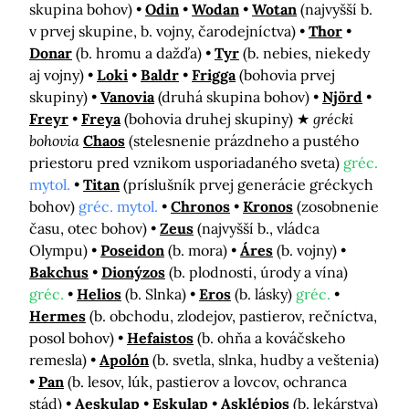
skupina bohov)
Odin
Wodan
Wotan
(najvyšší b.
v prvej skupine, b. vojny, čarodejníctva)
Thor
Donar
(b. hromu a dažďa)
Tyr
(b. nebies, niekedy
aj vojny)
Loki
Baldr
Frigga
(bohovia prvej
skupiny)
Vanovia
(druhá skupina bohov)
Njörd
Freyr
Freya
(bohovia druhej skupiny)
grécki
bohovia
Chaos
(stelesnenie prázdneho a pustého
priestoru pred vznikom usporiadaného sveta)
gréc.
mytol.
Titan
(príslušník prvej generácie gréckych
bohov)
gréc. mytol.
Chronos
Kronos
(zosobnenie
času, otec bohov)
Zeus
(najvyšší b., vládca
Olympu)
Poseidon
(b. mora)
Áres
(b. vojny)
Bakchus
Dionýzos
(b. plodnosti, úrody a vína)
gréc.
Helios
(b. Slnka)
Eros
(b. lásky)
gréc.
Hermes
(b. obchodu, zlodejov, pastierov, rečníctva,
posol bohov)
Hefaistos
(b. ohňa a kováčskeho
remesla)
Apolón
(b. svetla, slnka, hudby a veštenia)
Pan
(b. lesov, lúk, pastierov a lovcov, ochranca
stád)
Aeskulap
Eskulap
Asklépios
(b. lekárstva)