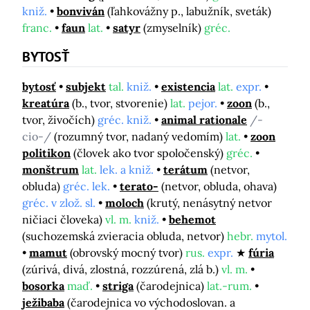
kniž.
bonviván
(ľahkovážny p., labužník, sveták)
franc.
faun
lat.
satyr
(zmyselník)
gréc.
BYTOSŤ
bytosť
subjekt
tal.
kniž.
existencia
lat.
expr.
kreatúra
(b., tvor, stvorenie)
lat.
pejor.
zoon
(b.,
tvor, živočích)
gréc. kniž.
animal rationale
/-
cio-/
(rozumný tvor, nadaný vedomím)
lat.
zoon
politikon
(človek ako tvor spoločenský)
gréc.
monštrum
lat.
lek. a kniž.
terátum
(netvor,
obluda)
gréc. lek.
terato-
(netvor, obluda, ohava)
gréc. v zlož. sl.
moloch
(krutý, nenásytný netvor
ničiaci človeka)
vl. m.
kniž.
behemot
(suchozemská zvieracia obluda, netvor)
hebr.
mytol.
mamut
(obrovský mocný tvor)
rus.
expr.
fúria
(zúrivá, divá, zlostná, rozzúrená, zlá b.)
vl. m.
bosorka
maď.
striga
(čarodejnica)
lat.-rum.
ježibaba
(čarodejnica vo východoslovan. a