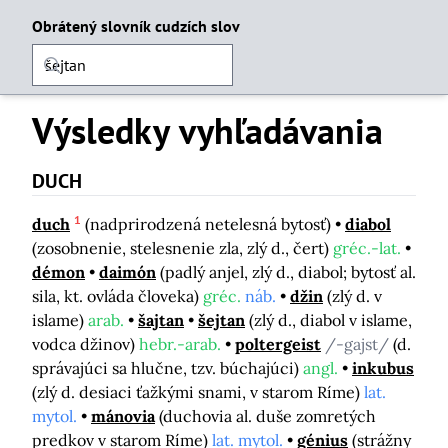
Obrátený slovník cudzích slov
Výsledky vyhľadávania
DUCH
1
duch
(nadprirodzená netelesná bytosť)
diabol
(zosobnenie, stelesnenie zla, zlý d., čert)
gréc.-lat.
démon
daimón
(padlý anjel, zlý d., diabol; bytosť al.
sila, kt. ovláda človeka)
gréc.
náb.
džin
(zlý d. v
islame)
arab.
šajtan
šejtan
(zlý d., diabol v islame,
vodca džinov)
hebr.-arab.
poltergeist
/-gajst/
(d.
správajúci sa hlučne, tzv. búchajúci)
angl.
inkubus
(zlý d. desiaci ťažkými snami, v starom Ríme)
lat.
mytol.
mánovia
(duchovia al. duše zomretých
predkov v starom Ríme)
lat. mytol.
génius
(strážny