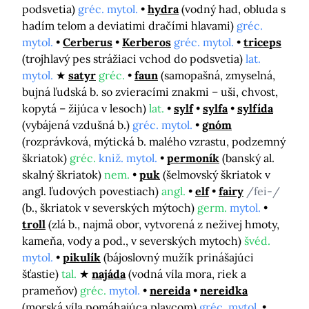
podsvetia)
gréc. mytol.
hydra
(vodný had, obluda s
hadím telom a deviatimi dračími hlavami)
gréc.
mytol.
Cerberus
Kerberos
gréc. mytol.
triceps
(trojhlavý pes strážiaci vchod do podsvetia)
lat.
mytol.
satyr
gréc.
faun
(samopašná, zmyselná,
bujná ľudská b. so zvieracími znakmi – uši, chvost,
kopytá – žijúca v lesoch)
lat.
sylf
sylfa
sylfída
(vybájená vzdušná b.)
gréc. mytol.
gnóm
(rozprávková, mýtická b. malého vzrastu, podzemný
škriatok)
gréc.
kniž. mytol.
permoník
(banský al.
skalný škriatok)
nem.
puk
(šelmovský škriatok v
angl. ľudových povestiach)
angl.
elf
fairy
/fei-/
(b., škriatok v severských mýtoch)
germ.
mytol.
troll
(zlá b., najmä obor, vytvorená z neživej hmoty,
kameňa, vody a pod., v severských mytoch)
švéd.
mytol.
pikulík
(bájoslovný mužík prinášajúci
šťastie)
tal.
najáda
(vodná víla mora, riek a
prameňov)
gréc.
mytol.
nereida
nereidka
(morská víla pomáhajúca plavcom)
gréc. mytol.