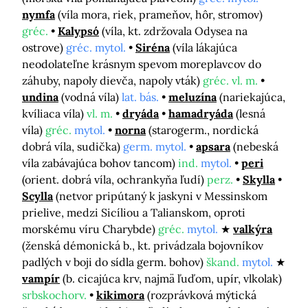
nymfa
(víla mora, riek, prameňov, hôr, stromov)
gréc.
Kalypsó
(víla, kt. zdržovala Odysea na
ostrove)
gréc. mytol.
Siréna
(víla lákajúca
neodolateľne krásnym spevom moreplavcov do
záhuby, napoly dievča, napoly vták)
gréc. vl. m.
undina
(vodná víla)
lat. bás.
meluzína
(nariekajúca,
kvíliaca víla)
vl. m.
dryáda
hamadryáda
(lesná
víla)
gréc.
mytol.
norna
(starogerm., nordická
dobrá víla, sudička)
germ. mytol.
apsara
(nebeská
víla zabávajúca bohov tancom)
ind.
mytol.
peri
(orient. dobrá víla, ochrankyňa ľudí)
perz.
Skylla
Scylla
(netvor pripútaný k jaskyni v Messinskom
prielive, medzi Sicíliou a Talianskom, oproti
morskému víru Charybde)
gréc.
mytol.
valkýra
(ženská démonická b., kt. privádzala bojovníkov
padlých v boji do sídla germ. bohov)
škand.
mytol.
vampír
(b. cicajúca krv, najmä ľuďom, upír, vlkolak)
srbskochorv.
kikimora
(rozprávková mýtická