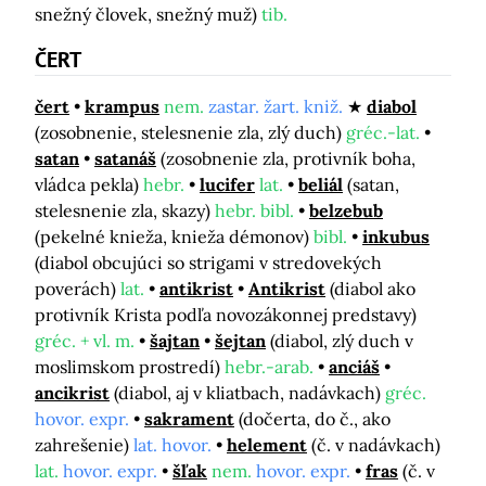
snežný človek, snežný muž)
tib.
ČERT
čert
krampus
nem.
zastar. žart. kniž.
diabol
(zosobnenie, stelesnenie zla, zlý duch)
gréc.-lat.
satan
satanáš
(zosobnenie zla, protivník boha,
vládca pekla)
hebr.
lucifer
lat.
beliál
(satan,
stelesnenie zla, skazy)
hebr. bibl.
belzebub
(pekelné knieža, knieža démonov)
bibl.
inkubus
(diabol obcujúci so strigami v stredovekých
poverách)
lat.
antikrist
Antikrist
(diabol ako
protivník Krista podľa novozákonnej predstavy)
gréc. + vl. m.
šajtan
šejtan
(diabol, zlý duch v
moslimskom prostredí)
hebr.-arab.
anciáš
ancikrist
(diabol, aj v kliatbach, nadávkach)
gréc.
hovor. expr.
sakrament
(dočerta, do č., ako
zahrešenie)
lat. hovor.
helement
(č. v nadávkach)
lat.
hovor. expr.
šľak
nem.
hovor. expr.
fras
(č. v