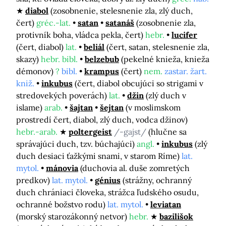
diabol
(zosobnenie, stelesnenie zla, zlý duch,
čert)
gréc.-lat.
satan
satanáš
(zosobnenie zla,
protivník boha, vládca pekla, čert)
hebr.
lucifer
(čert, diabol)
lat.
beliál
(čert, satan, stelesnenie zla,
skazy)
hebr. bibl.
belzebub
(pekelné knieža, knieža
démonov)
?
bibl.
krampus
(čert)
nem.
zastar. žart.
kniž.
inkubus
(čert, diabol obcujúci so strigami v
stredovekých poverách)
lat.
džin
(zlý duch v
islame)
arab.
šajtan
šejtan
(v moslimskom
prostredí čert, diabol, zlý duch, vodca džinov)
hebr.-arab.
poltergeist
/-gajst/
(hlučne sa
správajúci duch, tzv. búchajúci)
angl.
inkubus
(zlý
duch desiaci ťažkými snami, v starom Ríme)
lat.
mytol.
mánovia
(duchovia al. duše zomretých
predkov)
lat. mytol.
génius
(strážny, ochranný
duch chrániaci človeka, strážca ľudského osudu,
ochranné božstvo rodu)
lat. mytol.
leviatan
(morský starozákonný netvor)
hebr.
bazilišok