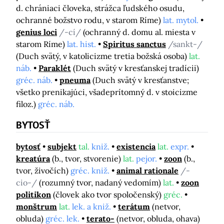
d. chrániaci človeka, strážca ľudského osudu,
ochranné božstvo rodu, v starom Ríme)
lat. mytol.
genius loci
/-cí/
(ochranný d. domu al. miesta v
starom Ríme)
lat. hist.
Spiritus sanctus
/sankt-/
(Duch svätý, v katolicizme tretia božská osoba)
lat.
náb.
Paraklét
(Duch svätý v kresťanskej tradícii)
gréc. náb.
pneuma
(Duch svätý v kresťanstve;
všetko prenikajúci, všadeprítomný d. v stoicizme
filoz.)
gréc. náb.
BYTOSŤ
bytosť
subjekt
tal.
kniž.
existencia
lat.
expr.
kreatúra
(b., tvor, stvorenie)
lat.
pejor.
zoon
(b.,
tvor, živočích)
gréc. kniž.
animal rationale
/-
cio-/
(rozumný tvor, nadaný vedomím)
lat.
zoon
politikon
(človek ako tvor spoločenský)
gréc.
monštrum
lat.
lek. a kniž.
terátum
(netvor,
obluda)
gréc. lek.
terato-
(netvor, obluda, ohava)