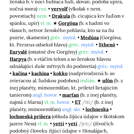
ženská b. v noci hubiaca ľudí, slovan. podoba upíra,
nočná mora)
rus.
vervolf
(vlkolak v nem.
povestiach)
nem.
Drakula
(b. cicajúca krv ľuďom v
spánku, upír)
vl. m.
Gorgóna
(b. s hadmi vo
vlasoch, netvor ženského pohlavia, kto sa na ňu
pozrie, skamenie)
gréc.
mytol.
Medúza
(Gorgóna,
kt. Perzeus odsekol hlavu)
gréc.
mytol.
Sthenó
Euryalé
(ostatné dve Gorgóny)
gréc.
mytol.
Harpya
(b. s vtáčím telom a so ženskou hlavou
odnášajúci duše mŕtvych do podsvetia)
gréc. mytol.
kačina
kachina
kokko
(nadprirodzená b. so
zvieracou al. ľudskou podobou)
indián.
ufón
(b. z
inej planéty, mimozemšťan, kt. priletel lietajúcim
tanierom)
angl. hovor.
marťan
(b. z inej planéty,
najmä z Marsu)
vl. m.
hovor.
ET
/ítí/
(b. z inej
planéty, mimozemšťan)
angl. skr.
lochneska
lochneská príšera
(obluda žijúca údajne v škótskom
jazere Ness)
vl. m.
yetti
yeti
/jeti/
(živočích
podobný človeku žijúci údajne v Himalájach,