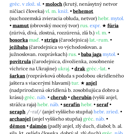
gréc. v zlož. sl.
moloch
(krutý, nenásytný netvor
ničiaci človeka)
vl. m.
kniž.
behemot
(suchozemská zvieracia obluda, netvor)
hebr.
mytol.
mamut
(obrovský mocný tvor)
rus.
expr.
fúria
(zúrivá, divá, zlostná, rozzúrená, zlá b.)
vl. m.
bosorka
maď.
striga
(čarodejnica)
lat.-rum.
ježibaba
(čarodejnica vo východoslovan. a
južnoslovan. rozprávkach)
rus.
baba jaga
mytol.
povitrula
(čarodejnica, divožienka, zosobnenie
víchrice na Ukrajine)
ukraj.
drak
gréc.-lat.
šarkan
(rozprávková obluda s podobou okrídleného
jaštera s viacerými hlavami)
tur.
anjel
(nadprirodzená okrídlená b. zosobňujúca dobro a
krásu)
gréc.
náb.
cherub
cherubín
(vyšší anjel,
strážca raja)
hebr.
náb.
serafín
hebr.
seraf
seraph
/-raf/
(anjel vyššieho stupňa)
hebr. zried.
archanjel
(anjel vyššieho stupňa)
gréc.
náb.
démon
daimón
(padlý anjel, zlý duch, diabol; b. al.
sila, kt. ovláda človeka, dobrý al. zlý duch)
gréc.
náb.