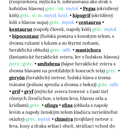
(rozprávková, mýtická b. zobrazovaná ako drak s
kohúťou hlavou)
gréc.-lat.
mytol.
Pegas
(okrídlený
kôň)
gréc. vl. m.
mytol. kniž.
hipogrif
(okrídlený
kôň s hlavou supa)
gréc.
mytol.
centaurus
kentaurus
(napoly človek, napoly kôň)
gréc.
mytol.
hipocentaur
(ľudská postava s konským telom, s
dvoma rukami s lukom a so štyrmi nohami,
heraldická obluda)
gréc.
odb.
mantichora
(fantastické heraldické zviera, lev s ľudskou hlavou)
perz.-gréc.
amfisbena
(bájne heraldické zviera s
dvoma hlavami na protiľahlých koncoch tela)
gréc.
geryón
(heraldický netvor, ľudská hlava s troma
tvárami (jednou spredu a dvoma z boku))
gréc.
odb.
grif
gryf
(mýtické zviera tvorené z častí tiel
rôznych živočíchov, s telom leva, hlavou orla a
krídlami)
gréc.
sfinga
sfinx
(obluda s napoly
levím a napoly ženským telom kladúca neriešiteľné
otázky)
gréc.
mytol.
chiméra
(trojhlavý netvor z
leva, kozy a draka sršiaci oheň, strážiaci vchod do