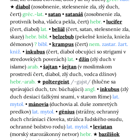
diabol
(zosobnenie, stelesnenie zla, zlý duch,
čert)
gréc.-lat.
satan
satanáš
(zosobnenie zla,
protivník boha, vládca pekla, čert)
hebr.
lucifer
(čert, diabol)
lat.
beliál
(čert, satan, stelesnenie zla,
skazy)
hebr. bibl.
belzebub
(pekelné knieža, knieža
démonov)
?
bibl.
krampus
(čert)
nem.
zastar. žart.
kniž.
inkubus
(čert, diabol obcujúci so strigami v
stredovekých poverách)
lat.
džin
(zlý duch v
islame)
arab.
šajtan
šejtan
(v moslimskom
prostredí čert, diabol, zlý duch, vodca džinov)
hebr.-arab.
poltergeist
/-gajst/
(hlučne sa
správajúci duch, tzv. búchajúci)
angl.
inkubus
(zlý
duch desiaci ťažkými snami, v starom Ríme)
lat.
mytol.
mánovia
(duchovia al. duše zomretých
predkov)
lat. mytol.
génius
(strážny, ochranný
duch chrániaci človeka, strážca ľudského osudu,
ochranné božstvo rodu)
lat. mytol.
leviatan
(morský starozákonný netvor)
hebr.
bazilišok