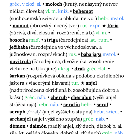
gréc. v zlož. sl.
moloch
(krutý, nenásytný netvor
ničiaci človeka)
vl. m.
kniž.
behemot
(suchozemská zvieracia obluda, netvor)
hebr.
mytol.
mamut
(obrovský mocný tvor)
rus.
expr.
fúria
(zúrivá, divá, zlostná, rozzúrená, zlá b.)
vl. m.
bosorka
maď.
striga
(čarodejnica)
lat.-rum.
ježibaba
(čarodejnica vo východoslovan. a
južnoslovan. rozprávkach)
rus.
baba jaga
mytol.
povitrula
(čarodejnica, divožienka, zosobnenie
víchrice na Ukrajine)
ukraj.
drak
gréc.-lat.
šarkan
(rozprávková obluda s podobou okrídleného
jaštera s viacerými hlavami)
tur.
anjel
(nadprirodzená okrídlená b. zosobňujúca dobro a
krásu)
gréc.
náb.
cherub
cherubín
(vyšší anjel,
strážca raja)
hebr.
náb.
serafín
hebr.
seraf
seraph
/-raf/
(anjel vyššieho stupňa)
hebr. zried.
archanjel
(anjel vyššieho stupňa)
gréc.
náb.
démon
daimón
(padlý anjel, zlý duch, diabol; b. al.
sila, kt. ovláda človeka, dobrý al. zlý duch)
gréc.
náb.