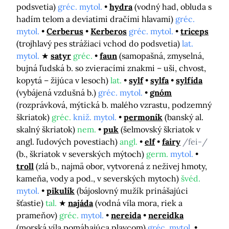
podsvetia)
gréc. mytol.
hydra
(vodný had, obluda s
hadím telom a deviatimi dračími hlavami)
gréc.
mytol.
Cerberus
Kerberos
gréc. mytol.
triceps
(trojhlavý pes strážiaci vchod do podsvetia)
lat.
mytol.
satyr
gréc.
faun
(samopašná, zmyselná,
bujná ľudská b. so zvieracími znakmi – uši, chvost,
kopytá – žijúca v lesoch)
lat.
sylf
sylfa
sylfída
(vybájená vzdušná b.)
gréc. mytol.
gnóm
(rozprávková, mýtická b. malého vzrastu, podzemný
škriatok)
gréc.
kniž. mytol.
permoník
(banský al.
skalný škriatok)
nem.
puk
(šelmovský škriatok v
angl. ľudových povestiach)
angl.
elf
fairy
/fei-/
(b., škriatok v severských mýtoch)
germ.
mytol.
troll
(zlá b., najmä obor, vytvorená z neživej hmoty,
kameňa, vody a pod., v severských mytoch)
švéd.
mytol.
pikulík
(bájoslovný mužík prinášajúci
šťastie)
tal.
najáda
(vodná víla mora, riek a
prameňov)
gréc.
mytol.
nereida
nereidka
(morská víla pomáhajúca plavcom)
gréc. mytol.