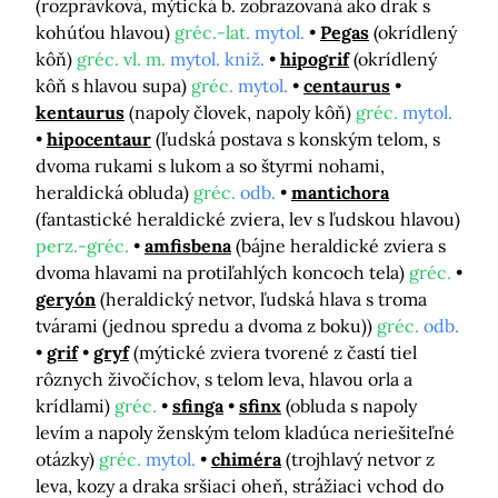
(rozprávková, mýtická b. zobrazovaná ako drak s
kohúťou hlavou)
gréc.-lat.
mytol.
Pegas
(okrídlený
kôň)
gréc. vl. m.
mytol. kniž.
hipogrif
(okrídlený
kôň s hlavou supa)
gréc.
mytol.
centaurus
kentaurus
(napoly človek, napoly kôň)
gréc.
mytol.
hipocentaur
(ľudská postava s konským telom, s
dvoma rukami s lukom a so štyrmi nohami,
heraldická obluda)
gréc.
odb.
mantichora
(fantastické heraldické zviera, lev s ľudskou hlavou)
perz.-gréc.
amfisbena
(bájne heraldické zviera s
dvoma hlavami na protiľahlých koncoch tela)
gréc.
geryón
(heraldický netvor, ľudská hlava s troma
tvárami (jednou spredu a dvoma z boku))
gréc.
odb.
grif
gryf
(mýtické zviera tvorené z častí tiel
rôznych živočíchov, s telom leva, hlavou orla a
krídlami)
gréc.
sfinga
sfinx
(obluda s napoly
levím a napoly ženským telom kladúca neriešiteľné
otázky)
gréc.
mytol.
chiméra
(trojhlavý netvor z
leva, kozy a draka sršiaci oheň, strážiaci vchod do