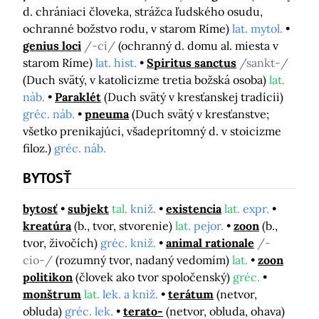
d. chrániaci človeka, strážca ľudského osudu,
ochranné božstvo rodu, v starom Ríme)
lat. mytol.
genius loci
/-cí/
(ochranný d. domu al. miesta v
starom Ríme)
lat. hist.
Spiritus sanctus
/sankt-/
(Duch svätý, v katolicizme tretia božská osoba)
lat.
náb.
Paraklét
(Duch svätý v kresťanskej tradícii)
gréc. náb.
pneuma
(Duch svätý v kresťanstve;
všetko prenikajúci, všadeprítomný d. v stoicizme
filoz.)
gréc. náb.
BYTOSŤ
bytosť
subjekt
tal.
kniž.
existencia
lat.
expr.
kreatúra
(b., tvor, stvorenie)
lat.
pejor.
zoon
(b.,
tvor, živočích)
gréc. kniž.
animal rationale
/-
cio-/
(rozumný tvor, nadaný vedomím)
lat.
zoon
politikon
(človek ako tvor spoločenský)
gréc.
monštrum
lat.
lek. a kniž.
terátum
(netvor,
obluda)
gréc. lek.
terato-
(netvor, obluda, ohava)