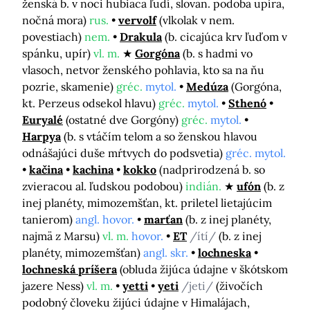
ženská b. v noci hubiaca ľudí, slovan. podoba upíra,
nočná mora)
rus.
vervolf
(vlkolak v nem.
povestiach)
nem.
Drakula
(b. cicajúca krv ľuďom v
spánku, upír)
vl. m.
Gorgóna
(b. s hadmi vo
vlasoch, netvor ženského pohlavia, kto sa na ňu
pozrie, skamenie)
gréc.
mytol.
Medúza
(Gorgóna,
kt. Perzeus odsekol hlavu)
gréc.
mytol.
Sthenó
Euryalé
(ostatné dve Gorgóny)
gréc.
mytol.
Harpya
(b. s vtáčím telom a so ženskou hlavou
odnášajúci duše mŕtvych do podsvetia)
gréc. mytol.
kačina
kachina
kokko
(nadprirodzená b. so
zvieracou al. ľudskou podobou)
indián.
ufón
(b. z
inej planéty, mimozemšťan, kt. priletel lietajúcim
tanierom)
angl. hovor.
marťan
(b. z inej planéty,
najmä z Marsu)
vl. m.
hovor.
ET
/ítí/
(b. z inej
planéty, mimozemšťan)
angl. skr.
lochneska
lochneská príšera
(obluda žijúca údajne v škótskom
jazere Ness)
vl. m.
yetti
yeti
/jeti/
(živočích
podobný človeku žijúci údajne v Himalájach,