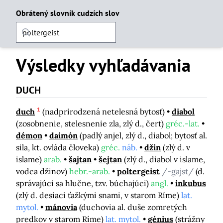
Obrátený slovník cudzích slov
Výsledky vyhľadávania
DUCH
1
duch
(nadprirodzená netelesná bytosť)
diabol
(zosobnenie, stelesnenie zla, zlý d., čert)
gréc.-lat.
démon
daimón
(padlý anjel, zlý d., diabol; bytosť al.
sila, kt. ovláda človeka)
gréc.
náb.
džin
(zlý d. v
islame)
arab.
šajtan
šejtan
(zlý d., diabol v islame,
vodca džinov)
hebr.-arab.
poltergeist
/-gajst/
(d.
správajúci sa hlučne, tzv. búchajúci)
angl.
inkubus
(zlý d. desiaci ťažkými snami, v starom Ríme)
lat.
mytol.
mánovia
(duchovia al. duše zomretých
predkov v starom Ríme)
lat. mytol.
génius
(strážny