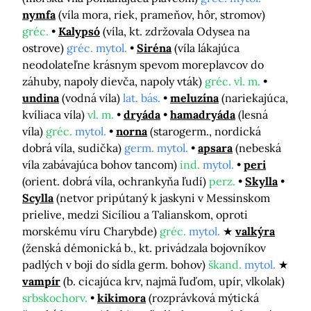
nymfa
(víla mora, riek, prameňov, hôr, stromov)
gréc.
Kalypsó
(víla, kt. zdržovala Odysea na
ostrove)
gréc. mytol.
Siréna
(víla lákajúca
neodolateľne krásnym spevom moreplavcov do
záhuby, napoly dievča, napoly vták)
gréc. vl. m.
undina
(vodná víla)
lat. bás.
meluzína
(nariekajúca,
kvíliaca víla)
vl. m.
dryáda
hamadryáda
(lesná
víla)
gréc.
mytol.
norna
(starogerm., nordická
dobrá víla, sudička)
germ. mytol.
apsara
(nebeská
víla zabávajúca bohov tancom)
ind.
mytol.
peri
(orient. dobrá víla, ochrankyňa ľudí)
perz.
Skylla
Scylla
(netvor pripútaný k jaskyni v Messinskom
prielive, medzi Sicíliou a Talianskom, oproti
morskému víru Charybde)
gréc.
mytol.
valkýra
(ženská démonická b., kt. privádzala bojovníkov
padlých v boji do sídla germ. bohov)
škand.
mytol.
vampír
(b. cicajúca krv, najmä ľuďom, upír, vlkolak)
srbskochorv.
kikimora
(rozprávková mýtická