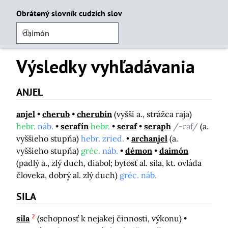
Obrátený slovník cudzích slov
Výsledky vyhľadávania
ANJEL
anjel
cherub
cherubín
(vyšší a., strážca raja)
hebr.
náb.
serafín
hebr.
seraf
seraph
/-raf/
(a.
vyššieho stupňa)
hebr. zried.
archanjel
(a.
vyššieho stupňa)
gréc.
náb.
démon
daimón
(padlý a., zlý duch, diabol; bytosť al. sila, kt. ovláda
človeka, dobrý al. zlý duch)
gréc. náb.
SILA
2
sila
(schopnosť k nejakej činnosti, výkonu)