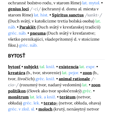
ochranné božstvo rodu, v starom Ríme)
lat. mytol.
genius loci
/-cí/
(ochranný d. domu al. miesta v
starom Ríme)
lat. hist.
Spiritus sanctus
/sankt-/
(Duch svätý, v katolicizme tretia božská osoba)
lat.
náb.
Paraklét
(Duch svätý v kresťanskej tradícii)
gréc. náb.
pneuma
(Duch svätý v kresťanstve;
všetko prenikajúci, všadeprítomný d. v stoicizme
filoz.)
gréc. náb.
BYTOSŤ
bytosť
subjekt
tal.
kniž.
existencia
lat.
expr.
kreatúra
(b., tvor, stvorenie)
lat.
pejor.
zoon
(b.,
tvor, živočích)
gréc. kniž.
animal rationale
/-
cio-/
(rozumný tvor, nadaný vedomím)
lat.
zoon
politikon
(človek ako tvor spoločenský)
gréc.
monštrum
lat.
lek. a kniž.
terátum
(netvor,
obluda)
gréc. lek.
terato-
(netvor, obluda, ohava)
gréc. v zlož. sl.
moloch
(krutý, nenásytný netvor