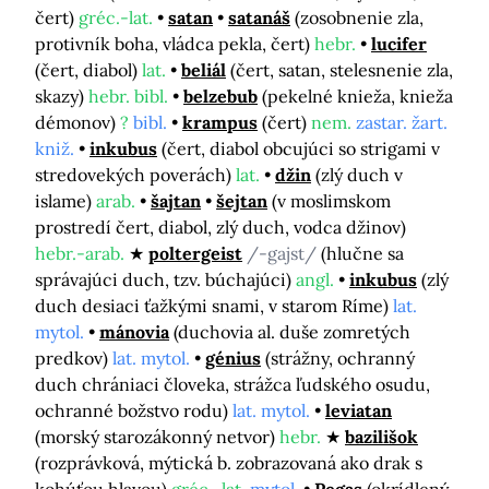
čert)
gréc.-lat.
satan
satanáš
(zosobnenie zla,
protivník boha, vládca pekla, čert)
hebr.
lucifer
(čert, diabol)
lat.
beliál
(čert, satan, stelesnenie zla,
skazy)
hebr. bibl.
belzebub
(pekelné knieža, knieža
démonov)
?
bibl.
krampus
(čert)
nem.
zastar. žart.
kniž.
inkubus
(čert, diabol obcujúci so strigami v
stredovekých poverách)
lat.
džin
(zlý duch v
islame)
arab.
šajtan
šejtan
(v moslimskom
prostredí čert, diabol, zlý duch, vodca džinov)
hebr.-arab.
poltergeist
/-gajst/
(hlučne sa
správajúci duch, tzv. búchajúci)
angl.
inkubus
(zlý
duch desiaci ťažkými snami, v starom Ríme)
lat.
mytol.
mánovia
(duchovia al. duše zomretých
predkov)
lat. mytol.
génius
(strážny, ochranný
duch chrániaci človeka, strážca ľudského osudu,
ochranné božstvo rodu)
lat. mytol.
leviatan
(morský starozákonný netvor)
hebr.
bazilišok
(rozprávková, mýtická b. zobrazovaná ako drak s
kohúťou hlavou)
gréc.-lat.
mytol.
Pegas
(okrídlený