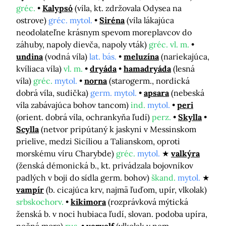
gréc.
Kalypsó
(víla, kt. zdržovala Odysea na
ostrove)
gréc. mytol.
Siréna
(víla lákajúca
neodolateľne krásnym spevom moreplavcov do
záhuby, napoly dievča, napoly vták)
gréc. vl. m.
undina
(vodná víla)
lat. bás.
meluzína
(nariekajúca,
kvíliaca víla)
vl. m.
dryáda
hamadryáda
(lesná
víla)
gréc.
mytol.
norna
(starogerm., nordická
dobrá víla, sudička)
germ. mytol.
apsara
(nebeská
víla zabávajúca bohov tancom)
ind.
mytol.
peri
(orient. dobrá víla, ochrankyňa ľudí)
perz.
Skylla
Scylla
(netvor pripútaný k jaskyni v Messinskom
prielive, medzi Sicíliou a Talianskom, oproti
morskému víru Charybde)
gréc.
mytol.
valkýra
(ženská démonická b., kt. privádzala bojovníkov
padlých v boji do sídla germ. bohov)
škand.
mytol.
vampír
(b. cicajúca krv, najmä ľuďom, upír, vlkolak)
srbskochorv.
kikimora
(rozprávková mýtická
ženská b. v noci hubiaca ľudí, slovan. podoba upíra,
nočná mora)
rus.
vervolf
(vlkolak v nem.