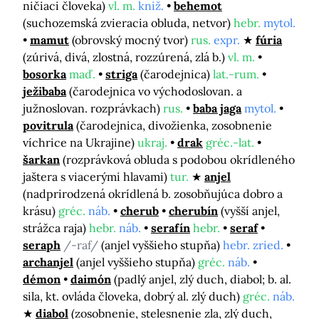
ničiaci človeka)
vl. m.
kniž.
behemot
(suchozemská zvieracia obluda, netvor)
hebr.
mytol.
mamut
(obrovský mocný tvor)
rus.
expr.
fúria
(zúrivá, divá, zlostná, rozzúrená, zlá b.)
vl. m.
bosorka
maď.
striga
(čarodejnica)
lat.-rum.
ježibaba
(čarodejnica vo východoslovan. a
južnoslovan. rozprávkach)
rus.
baba jaga
mytol.
povitrula
(čarodejnica, divožienka, zosobnenie
víchrice na Ukrajine)
ukraj.
drak
gréc.-lat.
šarkan
(rozprávková obluda s podobou okrídleného
jaštera s viacerými hlavami)
tur.
anjel
(nadprirodzená okrídlená b. zosobňujúca dobro a
krásu)
gréc.
náb.
cherub
cherubín
(vyšší anjel,
strážca raja)
hebr.
náb.
serafín
hebr.
seraf
seraph
/-raf/
(anjel vyššieho stupňa)
hebr. zried.
archanjel
(anjel vyššieho stupňa)
gréc.
náb.
démon
daimón
(padlý anjel, zlý duch, diabol; b. al.
sila, kt. ovláda človeka, dobrý al. zlý duch)
gréc.
náb.
diabol
(zosobnenie, stelesnenie zla, zlý duch,