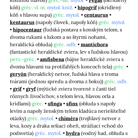
kôň)
gréc. vl. m.
mytol. kniž.
hipogrif
(okrídlený
kôň s hlavou supa)
gréc.
mytol.
centaurus
kentaurus
(napoly človek, napoly kôň)
gréc.
mytol.
hipocentaur
(ľudská postava s konským telom, s
dvoma rukami s lukom a so štyrmi nohami,
heraldická obluda)
gréc.
odb.
mantichora
(fantastické heraldické zviera, lev s ľudskou hlavou)
perz.-gréc.
amfisbena
(bájne heraldické zviera s
dvoma hlavami na protiľahlých koncoch tela)
gréc.
geryón
(heraldický netvor, ľudská hlava s troma
tvárami (jednou spredu a dvoma z boku))
gréc.
odb.
grif
gryf
(mýtické zviera tvorené z častí tiel
rôznych živočíchov, s telom leva, hlavou orla a
krídlami)
gréc.
sfinga
sfinx
(obluda s napoly
levím a napoly ženským telom kladúca neriešiteľné
otázky)
gréc.
mytol.
chiméra
(trojhlavý netvor z
leva, kozy a draka sršiaci oheň, strážiaci vchod do
podsvetia)
gréc. mytol.
hydra
(vodný had, obluda s