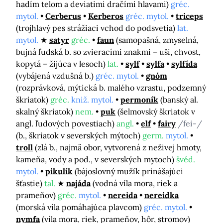
hadím telom a deviatimi dračími hlavami)
gréc.
mytol.
Cerberus
Kerberos
gréc. mytol.
triceps
(trojhlavý pes strážiaci vchod do podsvetia)
lat.
mytol.
satyr
gréc.
faun
(samopašná, zmyselná,
bujná ľudská b. so zvieracími znakmi – uši, chvost,
kopytá – žijúca v lesoch)
lat.
sylf
sylfa
sylfída
(vybájená vzdušná b.)
gréc. mytol.
gnóm
(rozprávková, mýtická b. malého vzrastu, podzemný
škriatok)
gréc.
kniž. mytol.
permoník
(banský al.
skalný škriatok)
nem.
puk
(šelmovský škriatok v
angl. ľudových povestiach)
angl.
elf
fairy
/fei-/
(b., škriatok v severských mýtoch)
germ.
mytol.
troll
(zlá b., najmä obor, vytvorená z neživej hmoty,
kameňa, vody a pod., v severských mytoch)
švéd.
mytol.
pikulík
(bájoslovný mužík prinášajúci
šťastie)
tal.
najáda
(vodná víla mora, riek a
prameňov)
gréc.
mytol.
nereida
nereidka
(morská víla pomáhajúca plavcom)
gréc. mytol.
nymfa
(víla mora, riek, prameňov, hôr, stromov)