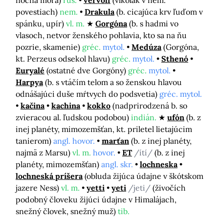
povestiach)
nem.
Drakula
(b. cicajúca krv ľuďom v
spánku, upír)
vl. m.
Gorgóna
(b. s hadmi vo
vlasoch, netvor ženského pohlavia, kto sa na ňu
pozrie, skamenie)
gréc.
mytol.
Medúza
(Gorgóna,
kt. Perzeus odsekol hlavu)
gréc.
mytol.
Sthenó
Euryalé
(ostatné dve Gorgóny)
gréc.
mytol.
Harpya
(b. s vtáčím telom a so ženskou hlavou
odnášajúci duše mŕtvych do podsvetia)
gréc. mytol.
kačina
kachina
kokko
(nadprirodzená b. so
zvieracou al. ľudskou podobou)
indián.
ufón
(b. z
inej planéty, mimozemšťan, kt. priletel lietajúcim
tanierom)
angl. hovor.
marťan
(b. z inej planéty,
najmä z Marsu)
vl. m.
hovor.
ET
/ítí/
(b. z inej
planéty, mimozemšťan)
angl. skr.
lochneska
lochneská príšera
(obluda žijúca údajne v škótskom
jazere Ness)
vl. m.
yetti
yeti
/jeti/
(živočích
podobný človeku žijúci údajne v Himalájach,
snežný človek, snežný muž)
tib.