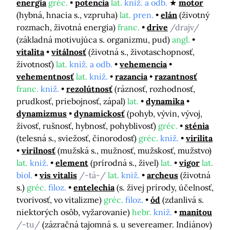
energia
gréc.
potencia
lat.
kniž. a odb.
motor
(hybná, hnacia s., vzpruha)
lat.
pren.
elán
(životný
rozmach, životná energia)
franc.
drive
/drajv/
(základná motivujúca s. organizmu, pud)
angl.
vitalita
vitálnosť
(životná s., životaschopnosť,
životnosť)
lat.
kniž. a odb.
vehemencia
vehementnosť
lat.
kniž.
razancia
razantnosť
franc.
kniž.
rezolútnosť
(ráznosť, rozhodnosť,
prudkosť, priebojnosť, zápal)
lat.
dynamika
dynamizmus
dynamickosť
(pohyb, vývin, vývoj,
živosť, rušnosť, hybnosť, pohyblivosť)
gréc.
sténia
(telesná s., sviežosť, činorodosť)
gréc.
kniž.
virilita
virilnosť
(mužská s., mužnosť, mužskosť, mužstvo)
lat.
kniž.
element
(prírodná s., živel)
lat.
vigor
lat.
biol.
vis vitalis
/-tá-/
lat.
kniž.
archeus
(životná
s.)
gréc.
filoz.
entelechia
(s. živej prírody, účelnosť,
tvorivosť, vo vitalizme)
gréc.
filoz.
ód
(zdanlivá s.
niektorých osôb, vyžarovanie)
hebr.
kniž.
manitou
/-tu/
(zázračná tajomná s. u severeamer. Indiánov)