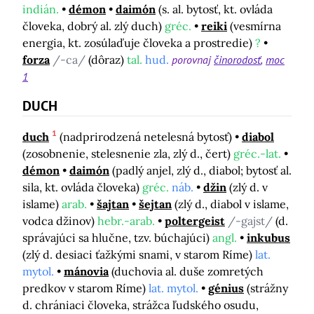
indián.
démon
daimón
(s. al. bytosť, kt. ovláda
človeka, dobrý al. zlý duch)
gréc.
reiki
(vesmírna
energia, kt. zosúlaďuje človeka a prostredie)
?
forza
/-ca/
(dôraz)
tal.
hud.
porovnaj
činorodosť
moc
1
DUCH
1
duch
(nadprirodzená netelesná bytosť)
diabol
(zosobnenie, stelesnenie zla, zlý d., čert)
gréc.-lat.
démon
daimón
(padlý anjel, zlý d., diabol; bytosť al.
sila, kt. ovláda človeka)
gréc.
náb.
džin
(zlý d. v
islame)
arab.
šajtan
šejtan
(zlý d., diabol v islame,
vodca džinov)
hebr.-arab.
poltergeist
/-gajst/
(d.
správajúci sa hlučne, tzv. búchajúci)
angl.
inkubus
(zlý d. desiaci ťažkými snami, v starom Ríme)
lat.
mytol.
mánovia
(duchovia al. duše zomretých
predkov v starom Ríme)
lat. mytol.
génius
(strážny
d. chrániaci človeka, strážca ľudského osudu,