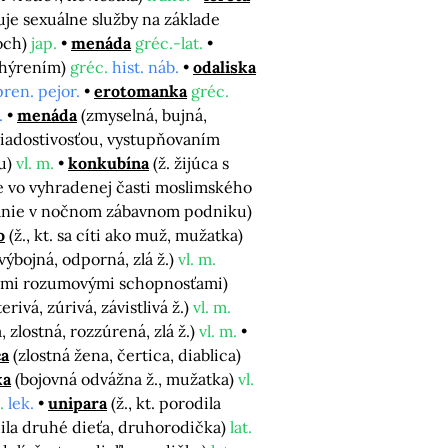
tuje sexuálne služby na základe
koch)
jap.
menáda
gréc.-lat.
s hýrením)
gréc.
hist. náb.
odaliska
pren. pejor.
erotomanka
gréc.
.
menáda
(zmyselná, bujná,
žiadostivosťou, vystupňovaním
ou)
vl. m.
konkubína
(ž. žijúca s
ce vo vyhradenej časti moslimského
kanie v nočnom zábavnom podniku)
o
(ž., kt. sa cíti ako muž, mužatka)
výbojná, odporná, zlá ž.)
vl. m.
žšími rozumovými schopnosťami)
erivá, zúrivá, závistlivá ž.)
vl. m.
á, zlostná, rozzúrená, zlá ž.)
vl. m.
ca
(zlostná žena, čertica, diablica)
ka
(bojovná odvážna ž., mužatka)
vl.
.
lek.
unipara
(ž., kt. porodila
odila druhé dieťa, druhorodička)
lat.