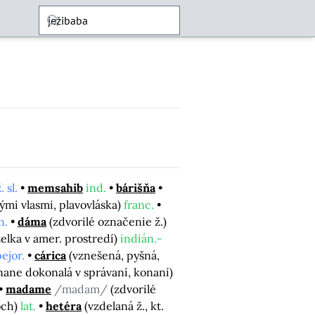
. sl.
memsahib
ind.
bárišňa
tlými vlasmi, plavovláska)
franc.
n.
dáma
(zdvorilé označenie ž.)
nželka v amer. prostredí)
indián.-
pejor.
cárica
(vznešená, pyšná,
nane dokonalá v správaní, konaní)
madame
/madam/
(zdvorilé
hoch)
lat.
hetéra
(vzdelaná ž., kt.