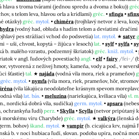
ká hlava s troma tvárami (jednou spredu a dvoma z boku))
gréc
chov, s telom leva, hlavou orla a krídlami)
gréc.
sfinga
sfin
né otázky)
gréc.
mytol.
chiméra
(trojhlavý netvor z leva, koz
hydra
(vodný had, obluda s hadím telom a deviatimi dračími
rojhlavý pes strážiaci vchod do podsvetia)
lat. mytol.
satyr
g
i – uši, chvost, kopytá – žijúca v lesoch)
lat.
sylf
sylfa
sy
ká b. malého vzrastu, podzemný škriatok)
gréc.
kniž. mytol.
riatok v angl. ľudových povestiach)
angl.
elf
fairy
/fei-/
(
obor, vytvorená z neživej hmoty, kameňa, vody a pod., v seve
úci šťastie)
tal.
najáda
(vodná víla mora, riek a prameňov)
g
)
gréc. mytol.
nymfa
(víla mora, riek, prameňov, hôr, stromo
iréna
(víla lákajúca neodolateľne krásnym spevom moreplavc
vodná víla)
lat. bás.
meluzína
(nariekajúca, kvíliaca víla)
vl. m
m., nordická dobrá víla, sudička)
germ. mytol.
apsara
(nebes
la, ochrankyňa ľudí)
perz.
Skylla
Scylla
(netvor pripútaný k
oti morskému víru Charybde)
gréc.
mytol.
valkýra
(ženská d
 germ. bohov)
škand.
mytol.
vampír
(b. cicajúca krv, najmä 
ská b. v noci hubiaca ľudí, slovan. podoba upíra, nočná mor