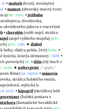
 sl.
moloch
(krutý, nenásytný
ol.
mamut
(obrovský mocný tvor)
nica)
lat.-rum.
ježibaba
čarodejnica, divožienka,
u okrídleného jaštera s viacerými
ub
cherubín
(vyšší anjel, strážca
anjel
(anjel vyššieho stupňa)
gréc.
duch)
gréc.
náb.
diabol
ík boha, vládca pekla, čert)
hebr.
né knieža, knieža démonov)
?
bibl.
kých poverách)
lat.
džin
(zlý duch v
.-arab.
poltergeist
/-gajst/
starom Ríme)
lat. mytol.
mánovia
loveka, strážca ľudského osudu,
ozprávková, mýtická b.
ol. kniž.
hipogrif
(okrídlený kôň
ipocentaur
(ľudská postava s
ntichora
(fantastické heraldické
na protiľahlých koncoch tela)
gréc.