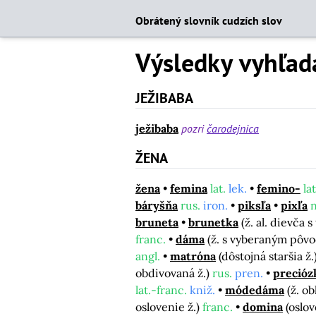
Obrátený slovník cudzích slov
Výsledky vyhľad
JEŽIBABA
ježibaba
pozri
čarodejnica
ŽENA
žena
femina
lat.
lek.
femino-
lat
báryšňa
rus.
iron.
piksľa
pixľa
bruneta
brunetka
(ž. al. dievča
franc.
dáma
(ž. s vyberaným pôv
angl.
matróna
(dôstojná staršia ž.
obdivovaná ž.)
rus.
pren.
precióz
lat.-franc.
kniž.
módedáma
(ž. o
oslovenie ž.)
franc.
domina
(oslov