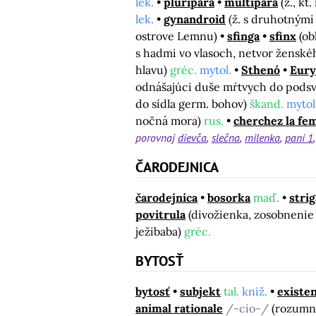
lek.
pluripara
multipara
(ž., kt
lek.
gynandroid
(ž. s druhotným
ostrove Lemnu)
sfinga
sfinx
(ob
s hadmi vo vlasoch, netvor ženské
hlavu)
gréc.
mytol.
Sthenó
Eury
odnášajúci duše mŕtvych do podsv
do sídla germ. bohov)
škand.
mytol
nočná mora)
rus.
cherchez la f
porovnaj
dievča
slečna
milenka
pani 1
ČARODEJNICA
čarodejnica
bosorka
maď.
strig
povitrula
(divožienka, zosobnenie
ježibaba)
gréc.
BYTOSŤ
bytosť
subjekt
tal.
kniž.
existen
animal rationale
/-cio-/
(rozumn