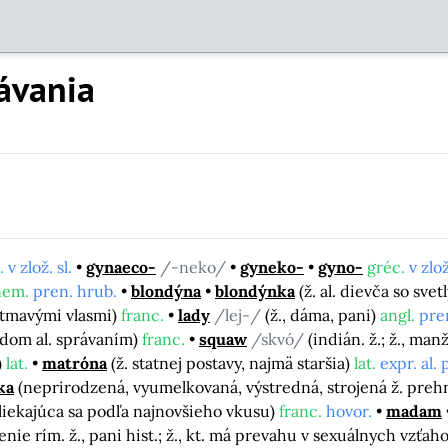
ávania
.
v zlož. sl.
gynaeco-
/-neko/
gyneko-
gyno-
gréc.
v zlož
nem.
pren. hrub.
blondýna
blondýnka
(ž. al. dievča so sve
 s tmavými vlasmi)
franc.
lady
/lej-/
(ž., dáma, pani)
angl.
pre
odom al. správaním)
franc.
squaw
/skvó/
(indián. ž.; ž., ma
)
lat.
matróna
(ž. statnej postavy, najmä staršia)
lat.
expr. al. 
ka
(neprirodzená, vyumelkovaná, výstredná, strojená ž. preh
bliekajúca sa podľa najnovšieho vkusu)
franc.
hovor.
madam
enie rím. ž., pani hist.; ž., kt. má prevahu v sexuálnych vzťa