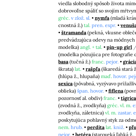
viedla slobodný spôsob života mi
dobrovoľne spáliť so svojím mŕt
gréc.
v zlož. sl.
nymfa
(mladá krás
cnostná ž.)
tal.
pren. expr.
venuš
štramanda
(pekná, vkusne obleče
predvádzajúca odevy na módnych p
modelka)
angl. + tal.
pin-up girl
/
(modelka pózujúca pre fotografie 
basa
(tučná ž.)
franc.
pejor.
gráci
škrata)
lat.
rašpľa
(škaredá stará ž
(hlúpa ž., hlupaňa)
maď.
hovor. pej
sexica
(pôvabná, vyzývavo prížažliv
oblieka)
špan. hovor.
fiflena
(pov
pozornosť al. obdiv)
franc.
tigrica
(zvodná ž., zvodkyňa)
gréc. vl. m.
e
zvodkyňa, záletnica)
vl. m.
zastar. 
poskytujúca pohlavný styk za odme
nem.
hrub.
perdita
lat.
kniž.
pľ
pejor.
hetéra
(staroveká ľahká ž.,