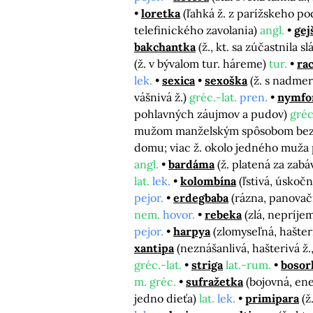
loretka
(ľahká ž. z parížskeho po
telefinického zavolania)
angl.
gej
bakchantka
(ž., kt. sa zúčastnila
(ž. v bývalom tur. háreme)
tur.
ra
lek.
sexica
sexoška
(ž. s nadme
vášnivá ž.)
gréc.-lat.
pren.
nymfo
pohlavných záujmov a pudov)
gréc
mužom manželským spôsobom bez s
domu; viac ž. okolo jedného muža 
angl.
bardáma
(ž. platená za za
lat.
lek.
kolombína
(ľstivá, úskočn
pejor.
erdegbaba
(rázna, panovač
nem.
hovor.
rebeka
(zlá, nepríje
pejor.
harpya
(zlomyseľná, hašteri
xantipa
(neznášanlivá, hašterivá ž.
gréc.-lat.
striga
lat.-rum.
bosor
m. gréc.
sufražetka
(bojovná, en
jedno dieťa)
lat.
lek.
primipara
(ž