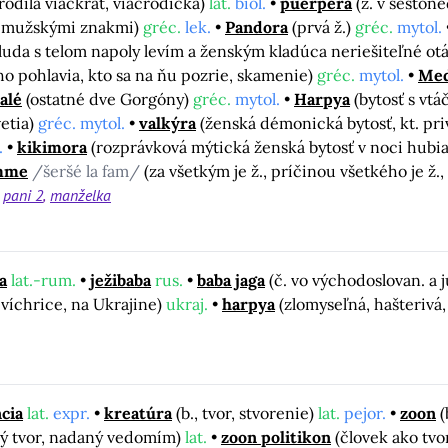
. rodila viackrát, viacrodička)
lat.
biol.
puerpera
(ž. v šeston
i mužskými znakmi)
gréc.
lek.
Pandora
(prvá ž.)
gréc.
mytol.
luda s telom napoly levím a ženským kladúca neriešiteľné ot
ho pohlavia, kto sa na ňu pozrie, skamenie)
gréc.
mytol.
Me
alé
(ostatné dve Gorgóny)
gréc.
mytol.
Harpya
(bytosť s vt
etia)
gréc. mytol.
valkýra
(ženská démonická bytosť, kt. pri
.
kikimora
(rozprávková mýtická ženská bytosť v noci hubia
emme
/šeršé la fam/
(za všetkým je ž., príčinou všetkého je ž.,
pani 2
manželka
a
lat.-rum.
ježibaba
rus.
baba jaga
(č. vo východoslovan. a
 víchrice, na Ukrajine)
ukraj.
harpya
(zlomyseľná, hašterivá,
cia
lat.
expr.
kreatúra
(b., tvor, stvorenie)
lat.
pejor.
zoon
(
ý tvor, nadaný vedomím)
lat.
zoon politikon
(človek ako tv