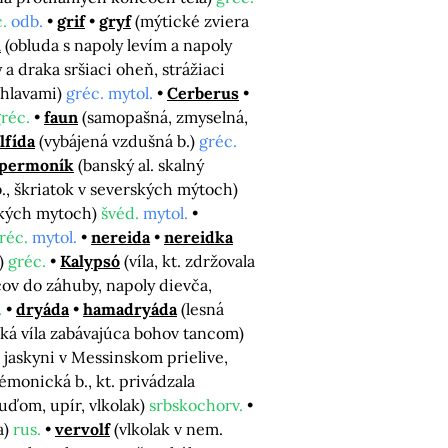
.
odb.
grif
gryf
(mýtické zviera
x
(obluda s napoly levím a napoly
y a draka sršiaci oheň, strážiaci
 hlavami)
gréc. mytol.
Cerberus
réc.
faun
(samopašná, zmyselná,
lfída
(vybájená vzdušná b.)
gréc.
permoník
(banský al. skalný
b., škriatok v severských mýtoch)
rských mytoch)
švéd.
mytol.
réc.
mytol.
nereida
nereidka
v)
gréc.
Kalypsó
(víla, kt. zdržovala
ov do záhuby, napoly dievča,
.
dryáda
hamadryáda
(lesná
ká víla zabávajúca bohov tancom)
 jaskyni v Messinskom prielive,
émonická b., kt. privádzala
ľuďom, upír, vlkolak)
srbskochorv.
a)
rus.
vervolf
(vlkolak v nem.