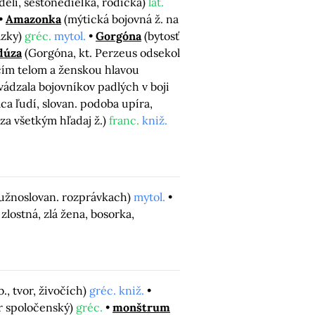
edelí, šestonedieľka, rodička)
lat.
Amazonka
(mýtická bojovná ž. na
ázky)
gréc.
mytol.
Gorgóna
(bytosť
dúza
(Gorgóna, kt. Perzeus odsekol
áčím telom a ženskou hlavou
vádzala bojovníkov padlých v boji
ca ľudí, slovan. podoba upíra,
 za všetkým hľadaj ž.)
franc.
kniž.
 južnoslovan. rozprávkach)
mytol.
 zlostná, zlá žena, bosorka,
b., tvor, živočích)
gréc. kniž.
or spoločenský)
gréc.
monštrum