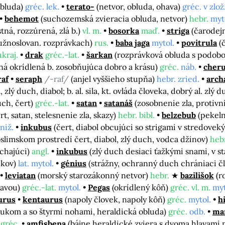
obluda)
gréc. lek.
terato-
(netvor, obluda, ohava)
gréc. v zlož.
behemot
(suchozemská zvieracia obluda, netvor)
hebr.
myt
stná, rozzúrená, zlá b.)
vl. m.
bosorka
maď.
striga
(čarodej
južnoslovan. rozprávkach)
rus.
baba jaga
mytol.
povitrula
(
ukraj.
drak
gréc.-lat.
šarkan
(rozprávková obluda s podobo
á okrídlená b. zosobňujúca dobro a krásu)
gréc.
náb.
cher
raf
seraph
/-raf/
(anjel vyššieho stupňa)
hebr. zried.
arch
, zlý duch, diabol; b. al. sila, kt. ovláda človeka, dobrý al. zlý 
uch, čert)
gréc.-lat.
satan
satanáš
(zosobnenie zla, protivn
rt, satan, stelesnenie zla, skazy)
hebr. bibl.
belzebub
(pekel
kniž.
inkubus
(čert, diabol obcujúci so strigami v stredove
slimskom prostredí čert, diabol, zlý duch, vodca džinov)
hebr
úchajúci)
angl.
inkubus
(zlý duch desiaci ťažkými snami, v 
dkov)
lat. mytol.
génius
(strážny, ochranný duch chrániaci č
leviatan
(morský starozákonný netvor)
hebr.
bazilišok
(r
lavou)
gréc.-lat.
mytol.
Pegas
(okrídlený kôň)
gréc. vl. m.
myt
urus
kentaurus
(napoly človek, napoly kôň)
gréc.
mytol.
h
lukom a so štyrmi nohami, heraldická obluda)
gréc.
odb.
ma
-gréc.
amfisbena
(bájne heraldické zviera s dvoma hlavami 