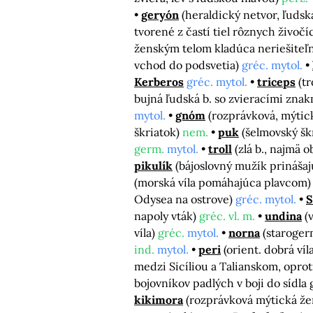
geryón
(heraldický netvor, ľuds
tvorené z častí tiel rôznych živočí
ženským telom kladúca neriešiteľ
vchod do podsvetia)
gréc. mytol.
Kerberos
gréc. mytol.
triceps
(t
bujná ľudská b. so zvieracími znakm
mytol.
gnóm
(rozprávková, mýtic
škriatok)
nem.
puk
(šelmovský šk
germ.
mytol.
troll
(zlá b., najmä 
pikulík
(bájoslovný mužík prinášaj
(morská víla pomáhajúca plavcom
Odysea na ostrove)
gréc. mytol.
S
napoly vták)
gréc. vl. m.
undina
(
víla)
gréc.
mytol.
norna
(staroger
ind.
mytol.
peri
(orient. dobrá ví
medzi Sicíliou a Talianskom, opr
bojovníkov padlých v boji do sídla
kikimora
(rozprávková mýtická žen