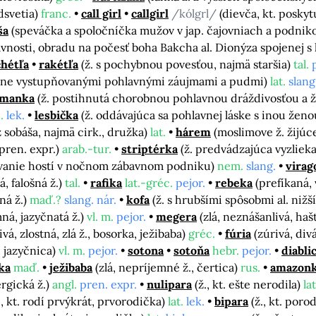
dsvetia)
franc.
call girl
callgirl
/kólgrl/
(dievča, kt. posky
ša
(speváčka a spoločníčka mužov v jap. čajovniach a podni
 slávnosti, obradu na počesť boha Bakcha al. Dionýza spojenej 
chétľa
rakétľa
(ž. s pochybnou povesťou, najmä staršia)
tal.
rne vystupňovanými pohlavnými záujmami a pudmi)
lat.
slang
manka
(ž. postihnutá chorobnou pohlavnou dráždivosťou a 
.
lek.
lesbička
(ž. oddávajúca sa pohlavnej láske s inou žen
obáša, najmä cirk., družka)
lat.
hárem
(moslimove ž. žijú
pren. expr.)
arab.-tur.
striptérka
(ž. predvádzajúca vyzlie
bávanie hostí v nočnom zábavnom podniku)
nem.
slang.
virag
á, falošná ž.)
tal.
rafika
lat.-gréc.
pejor.
rebeka
(prefíkaná, 
ná ž.)
maď.?
slang. nár.
kofa
(ž. s hrubšími spôsobmi al. ni
mná, jazyčnatá ž.)
vl. m.
pejor.
megera
(zlá, neznášanlivá, hašt
vá, zlostná, zlá ž., bosorka, ježibaba)
gréc.
fúria
(zúrivá, div
, jazyčnica)
vl. m.
pejor.
sotona
sotoňa
hebr.
pejor.
diabli
ka
maď.
ježibaba
(zlá, nepríjemné ž., čertica)
rus.
amazon
ergická ž.)
angl.
pren. expr.
nulipara
(ž., kt. ešte nerodila)
lat
., kt. rodí prvýkrát, prvorodička)
lat.
lek.
bipara
(ž., kt. por