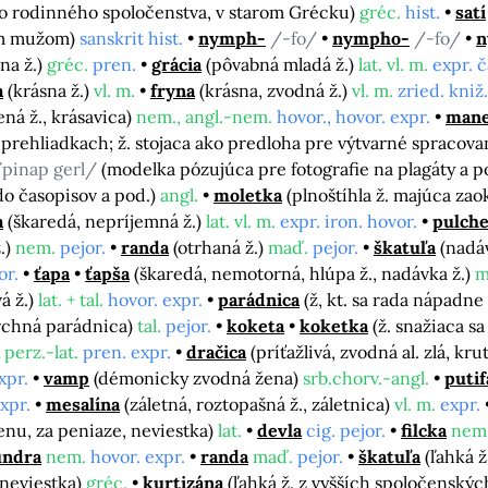
mo rodinného spoločenstva, v starom Grécku)
gréc.
hist.
satí
vym mužom)
sanskrit hist.
nymph-
/-fo/
nympho-
/-fo/
n
na ž.)
gréc.
pren.
grácia
(pôvabná mladá ž.)
lat. vl. m.
expr. č
a
(krásna ž.)
vl. m.
fryna
(krásna, zvodná ž.)
vl. m.
zried. kniž.
ná ž., krásavica)
nem., angl.-nem.
hovor., hovor. expr.
man
rehliadkach; ž. stojaca ako predloha pre výtvarné spracova
pinap gerl/
(modelka pózujúca pre fotografie na plagáty a p
do časopisov a pod.)
angl.
moletka
(plnoštíhla ž. majúca zao
a
(škaredá, nepríjemná ž.)
lat. vl. m.
expr. iron. hovor.
pulche
.)
nem.
pejor.
randa
(otrhaná ž.)
maď.
pejor.
škatuľa
(nadá
or.
ťapa
ťapša
(škaredá, nemotorná, hlúpa ž., nadávka ž.)
m
á ž.)
lat. + tal.
hovor. expr.
parádnica
(ž, kt. sa rada nápadn
rchná parádnica)
tal.
pejor.
koketa
koketka
(ž. snažiaca 
perz.-lat.
pren. expr.
dračica
(príťažlivá, zvodná al. zlá, kru
xpr.
vamp
(démonicky zvodná žena)
srb.chorv.-angl.
putif
expr.
mesalína
(záletná, roztopašná ž., záletnica)
vl. m.
expr.
nu, za peniaze, neviestka)
lat.
devla
cig. pejor.
filcka
nem
undra
nem.
hovor. expr.
randa
maď.
pejor.
škatuľa
(ľahká 
 neviestka)
gréc.
kurtizána
(ľahká ž. z vyšších spoločenskýc