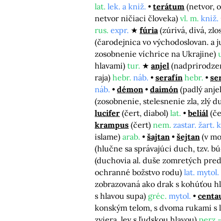
lat.
lek. a kniž.
terátum
(netvor, 
netvor ničiaci človeka)
vl. m.
kniž.
rus.
expr.
fúria
(zúrivá, divá, zlo
(čarodejnica vo východoslovan. a 
zosobnenie víchrice na Ukrajine)
hlavami)
tur.
anjel
(nadprirodzen
raja)
hebr.
náb.
serafín
hebr.
se
náb.
démon
daimón
(padlý anjel
(zosobnenie, stelesnenie zla, zlý d
lucifer
(čert, diabol)
lat.
beliál
(če
krampus
(čert)
nem.
zastar. žart. 
islame)
arab.
šajtan
šejtan
(v mo
(hlučne sa správajúci duch, tzv. b
(duchovia al. duše zomretých pre
ochranné božstvo rodu)
lat. mytol.
zobrazovaná ako drak s kohúťou h
s hlavou supa)
gréc.
mytol.
centa
konským telom, s dvoma rukami s 
zviera, lev s ľudskou hlavou)
perz.