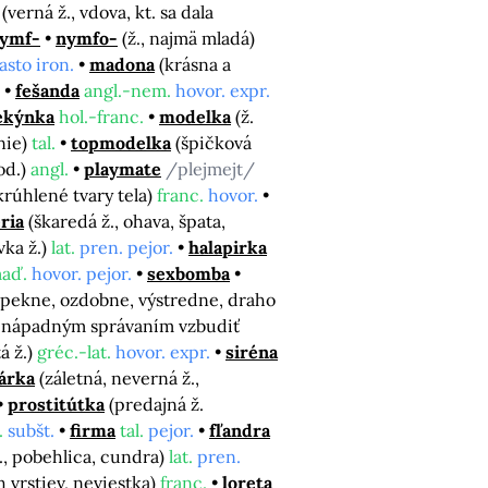
(verná ž., vdova, kt. sa dala
ymf-
nymfo-
(ž., najmä mladá)
asto iron.
madona
(krásna a
fešanda
angl.-nem.
hovor. expr.
ekýnka
hol.-franc.
modelka
(ž.
nie)
tal.
topmodelka
(špičková
od.)
angl.
playmate
/plejmejt/
krúhlené tvary tela)
franc.
hovor.
ria
(škaredá ž., ohava, špata,
vka ž.)
lat.
pren. pejor.
halapirka
aď.
hovor. pejor.
sexbomba
e pekne, ozdobne, výstredne, draho
sa nápadným správaním vzbudiť
tá ž.)
gréc.-lat.
hovor. expr.
siréna
árka
(záletná, neverná ž.,
prostitútka
(predajná ž.
.
subšt.
firma
tal.
pejor.
fľandra
ž., pobehlica, cundra)
lat.
pren.
h vrstiev, neviestka)
franc.
loreta