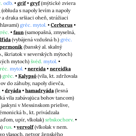
.
odb.
grif
gryf
(mýtické zviera
x
(obluda s napoly levím a napoly
y a draka sršiaci oheň, strážiaci
 hlavami)
gréc. mytol.
Cerberus
réc.
faun
(samopašná, zmyselná,
lfída
(vybájená vzdušná b.)
gréc.
permoník
(banský al. skalný
b., škriatok v severských mýtoch)
rských mytoch)
švéd.
mytol.
réc.
mytol.
nereida
nereidka
v)
gréc.
Kalypsó
(víla, kt. zdržovala
ov do záhuby, napoly dievča,
.
dryáda
hamadryáda
(lesná
ká víla zabávajúca bohov tancom)
 jaskyni v Messinskom prielive,
émonická b., kt. privádzala
ľuďom, upír, vlkolak)
srbskochorv.
a)
rus.
vervolf
(vlkolak v nem.
 vo vlasoch, netvor ženského