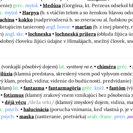
menie)
gréc.
mytol.
Medúza
(Gorgóna, kt. Perzeus odsekol h
c.
mytol.
Harpya
(b. s vtáčím telom a so ženskou hlavou od
achina
kokko
(nadprirodzená b. so zvieracou al. ľudskou 
 lietajúcim tanierom)
angl. hovor.
marťan
(b. z inej planéty
an)
angl. skr.
lochneska
lochneská príšera
(obluda žijúca ú
odobný človeku žijúci údajne v Himalájach, snežný človek, 
t
(vonkajší pôsobivý dojem)
lat.
vyrátaný na e.
chiméra
gréc.
ilúzia
(klamná predstava, skreslený vnem pod vplyvom emócií
ý klam, prelud, vidina; videnie do budúcnosti, predvídanie)
 klam)
lat.
fantazma
fantazmagória
gréc.
kniž.
fantóm
(v
fotizmus
(klamný zrakový vnem vznikajúci bez pôsobenia 
/
déjà vécu
/deža veki/
(klamný zmyslový dojem, vidina, ma
c.
psych.
halucinácia
(porucha vnímania, keď vlastná p. je
psych.
maska
(zastieranie, pretvárka)
arab.-franc.
pren.
po