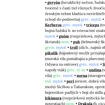
geryón
(heraldický netvor, ľuds
tvorené z častí tiel rôznych živočí
ženským telom kladúca neriešiteľ
vchod do podsvetia)
gréc. mytol.
Kerberos
gréc. mytol.
triceps
(t
bujná ľudská b. so zvieracími znakm
mytol.
gnóm
(rozprávková, mýtic
škriatok)
nem.
puk
(šelmovský šk
germ.
mytol.
troll
(zlá b., najmä 
pikulík
(bájoslovný mužík prinášaj
(morská víla pomáhajúca plavcom
Odysea na ostrove)
gréc. mytol.
S
napoly vták)
gréc. vl. m.
undina
(
víla)
gréc.
mytol.
norna
(staroger
ind.
mytol.
peri
(orient. dobrá ví
medzi Sicíliou a Talianskom, opr
bojovníkov padlých v boji do sídla
kikimora
(rozprávková mýtická žen
povestiach)
nem.
Drakula
(b. ci