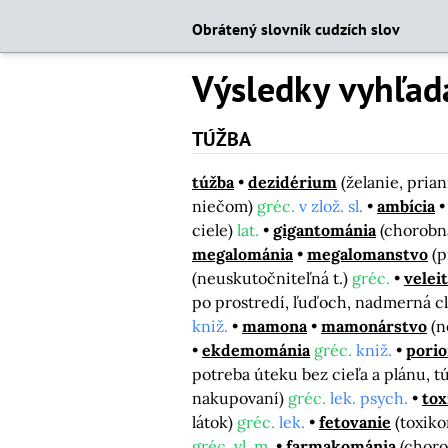
Obrátený slovník cudzích slov
Výsledky vyhľad
TÚŽBA
túžba
dezidérium
(želanie, pria
niečom)
gréc.
v zlož. sl.
ambícia
ciele)
lat.
gigantománia
(chorobn
megalománia
megalomanstvo
(p
(neuskutočniteľná t.)
gréc.
veleit
po prostredí, ľuďoch, nadmerná cl
kniž.
mamona
mamonárstvo
(n
ekdemománia
gréc.
kniž.
pori
potreba úteku bez cieľa a plánu, t
nakupovaní)
gréc.
lek. psych.
tox
látok)
gréc.
lek.
fetovanie
(toxik
gréc. vl. m.
farmakománia
(choro