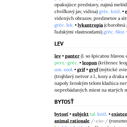
opakujúce predstavy, najmä melód
chvíľkový jav, vidina)
gréc. kniž.
videných obrazov, predmetov a sit
gréc. lek.
lykantropia
(chorobná 
ľudskými vlastnosťami)
gréc. filoz.
LEV
lev
panter
(l. so špicatou hlavou
perz.-gréc.
leopon
(kríženec leo
um. zool.
grif
gryf
(mýtické zvie
(trojhlavý netvor z l., kozy a drak
napoly ženským telom kladúca neri
neprebádaných miest na starých
BYTOSŤ
bytosť
subjekt
tal.
kniž.
existen
animal rationale
/-cio-/
(rozumn