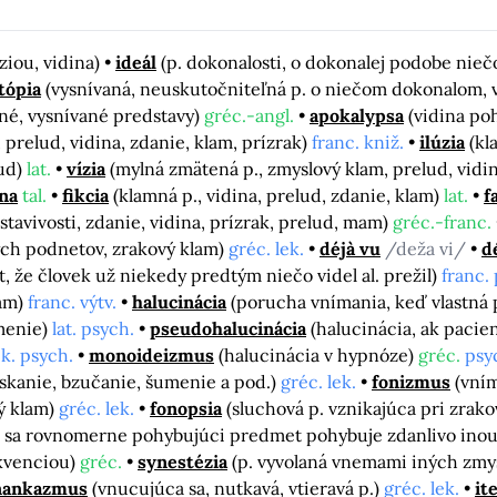
ziou, vidina)
ideál
(p. dokonalosti, o dokonalej podobe nie
tópia
(vysnívaná, neuskutočniteľná p. o niečom dokonalom, 
né, vysnívané predstavy)
gréc.-angl.
apokalypsa
(vidina po
, prelud, vidina, zdanie, klam, prízrak)
franc. kniž.
ilúzia
(kl
lud)
lat.
vízia
(mylná zmätená p., zmyslový klam, prelud, vidi
na
tal.
fikcia
(klamná p., vidina, prelud, zdanie, klam)
lat.
f
stavivosti, zdanie, vidina, prízrak, prelud, mam)
gréc.-franc.
ých podnetov, zrakový klam)
gréc. lek.
déjà vu
/deža vi/
d
, že človek už niekedy predtým niečo videl al. prežil)
franc.
lam)
franc. výtv.
halucinácia
(porucha vnímania, keď vlastná 
ámenie)
lat. psych.
pseudohalucinácia
(halucinácia, ak pacien
ek. psych.
monoideizmus
(halucinácia v hypnóze)
gréc.
psy
askanie, bzučanie, šumenie a pod.)
gréc. lek.
fonizmus
(vním
ý klam)
gréc. lek.
fonopsia
(sluchová p. vznikajúca pri zra
t. sa rovnomerne pohybujúci predmet pohybuje zdanlivo inou 
ekvenciou)
gréc.
synestézia
(p. vyvolaná vnemami iných zmy
nankazmus
(vnucujúca sa, nutkavá, vtieravá p.)
gréc. lek.
it