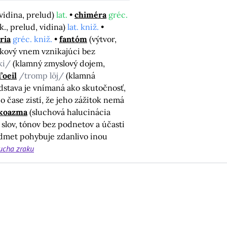
vidina, prelud)
lat.
chiméra
gréc.
., prelud, vidina)
lat. kniž.
ria
gréc. kniž.
fantóm
(výtvor,
akový vnem vznikajúci bez
ki/
(klamný zmyslový dojem,
’oeil
/tromp löj/
(klamná
dstava je vnímaná ako skutočnosť,
o čase zistí, že jeho zážitok nemá
koazma
(sluchová halucinácia
slov, tónov bez podnetov a účasti
edmet pohybuje zdanlivo inou
ucha zraku