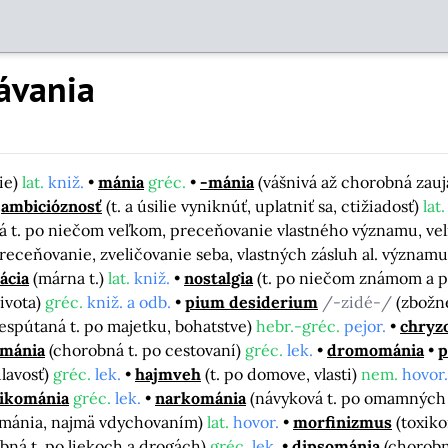
ávania
nie)
lat.
kniž.
mánia
gréc.
-mánia
(vášnivá až chorobná zauja
ambicióznosť
(t. a úsilie vyniknúť, uplatniť sa, ctižiadosť)
lat.
á t. po niečom veľkom, preceňovanie vlastného významu, vel
receňovanie, zveličovanie seba, vlastných zásluh al. významu
ácia
(márna t.)
lat.
kniž.
nostalgia
(t. po niečom známom a p
ivota)
gréc.
kniž. a odb.
pium desiderium
/-zidé-/
(zbožn
espútaná t. po majetku, bohatstve)
hebr.-gréc.
pejor.
chryz
ománia
(chorobná t. po cestovaní)
gréc.
lek.
dromománia
p
úlavosť)
gréc.
lek.
hajmveh
(t. po domove, vlasti)
nem.
hovor.
ikománia
gréc.
lek.
narkománia
(návyková t. po omamných 
ománia, najmä vdychovaním)
lat.
hovor.
morfinizmus
(toxik
bná t. po liekoch a drogách)
gréc.
lek.
dipsománia
(chorobn