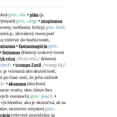
čoho)
gréc.-lat.
plán
(p.
výmysel)
gréc.-angl.
utopizmus
hromy, nešťastia, hrôzy)
gréc. kniž.
amná p., skreslený vnem pod
na; videnie do budúcnosti,
antazma
fantazmagória
gréc.
fotizmus
(klamný zrakový vnem
éjà vécu
/deža veki/
(klamný
 psych.
trompe l’oeil
/tromp löj/
p. je vnímaná ako skutočnosť,
t po čase zistí, že jeho zážitok
ch.
akoazma
(sluchová
anie zvuku, slov, tónov bez
kových vnemoch)
gréc.
psych.
rýchlosťou, ako je skutočná, ak sa
slov, súznenie zmyslov)
gréc.
erácia
(vtieravé pravidelne sa