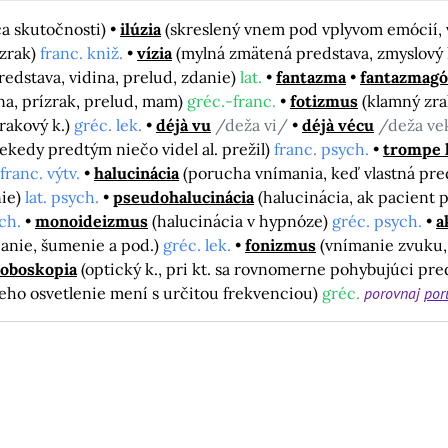
a skutočnosti)
ilúzia
(skreslený vnem pod vplyvom emócií, 
ízrak)
franc. kniž.
vízia
(mylná zmätená predstava, zmyslový k
redstava, vidina, prelud, zdanie)
lat.
fantazma
fantazmagó
ina, prízrak, prelud, mam)
gréc.-franc.
fotizmus
(klamný zr
rakový k.)
gréc. lek.
déjà vu
/deža vi/
déjà vécu
/deža ve
iekedy predtým niečo videl al. prežil)
franc. psych.
trompe l
franc. výtv.
halucinácia
(porucha vnímania, keď vlastná pre
nie)
lat. psych.
pseudohalucinácia
(halucinácia, ak pacient p
ch.
monoideizmus
(halucinácia v hypnóze)
gréc. psych.
a
čanie, šumenie a pod.)
gréc. lek.
fonizmus
(vnímanie zvuku, 
roboskopia
(optický k., pri kt. sa rovnomerne pohybujúci pr
 jeho osvetlenie mení s určitou frekvenciou)
gréc.
porovnaj
por