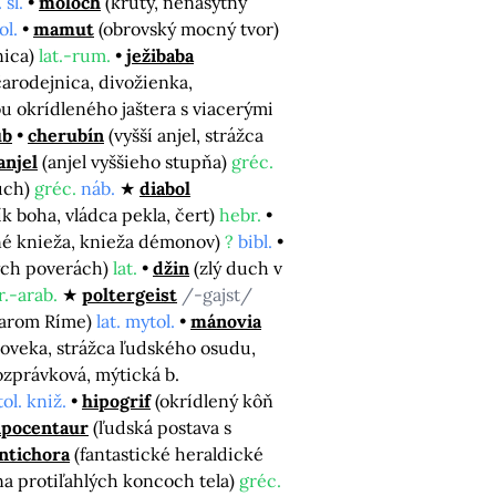
 sl.
moloch
(krutý, nenásytný
ol.
mamut
(obrovský mocný tvor)
nica)
lat.-rum.
ježibaba
čarodejnica, divožienka,
u okrídleného jaštera s viacerými
ub
cherubín
(vyšší anjel, strážca
anjel
(anjel vyššieho stupňa)
gréc.
duch)
gréc.
náb.
diabol
ík boha, vládca pekla, čert)
hebr.
né knieža, knieža démonov)
?
bibl.
kých poverách)
lat.
džin
(zlý duch v
.-arab.
poltergeist
/-gajst/
starom Ríme)
lat. mytol.
mánovia
loveka, strážca ľudského osudu,
ozprávková, mýtická b.
ol. kniž.
hipogrif
(okrídlený kôň
ipocentaur
(ľudská postava s
ntichora
(fantastické heraldické
na protiľahlých koncoch tela)
gréc.