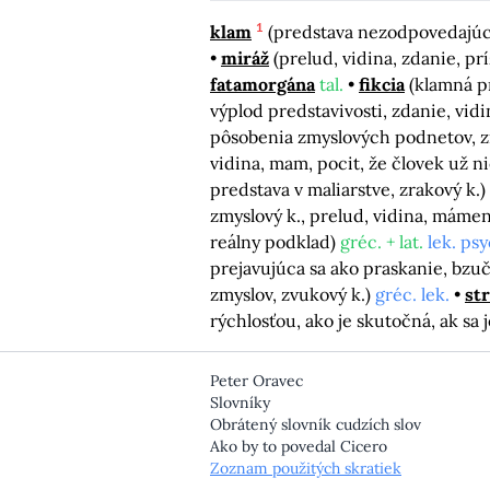
1
klam
(predstava nezodpovedajúc
miráž
(prelud, vidina, zdanie, pr
fatamorgána
tal.
fikcia
(klamná p
výplod predstavivosti, zdanie, vid
pôsobenia zmyslových podnetov, z
vidina, mam, pocit, že človek už n
predstava v maliarstve, zrakový k.)
zmyslový k., prelud, vidina, máme
reálny podklad)
gréc. + lat.
lek. psy
prejavujúca sa ako praskanie, bzu
zmyslov, zvukový k.)
gréc. lek.
st
rýchlosťou, ako je skutočná, ak sa
Peter Oravec
Slovníky
Obrátený slovník cudzích slov
Ako by to povedal Cicero
Zoznam použitých skratiek