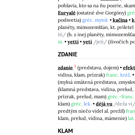
pohlavia, kto sa na ňu pozrie, ska
Euryalé
(ostatné dve Gorgóny)
gré
podsvetia)
gréc. mytol.
kačina
k
planéty, mimozemšťan, kt. priletel
ítí/
(b. z inej planéty, mimozemšť
m.
yetti
yeti
/jeti/
(živočích p
ZDANIE
1
zdanie
(predstava, dojem)
efek
vidina, klam, prízrak)
franc.
kniž.
(mylná zmätená predstava, zmyslov
(klamná predstava, vidina, prelud,
prízrak, prelud, mam)
gréc.-franc.
klam)
gréc.
lek.
déjà vu
/deža vi
predtým niečo videl al. prežil)
fran
klam, prelud, vidina, mámenie)
lat.
KLAM