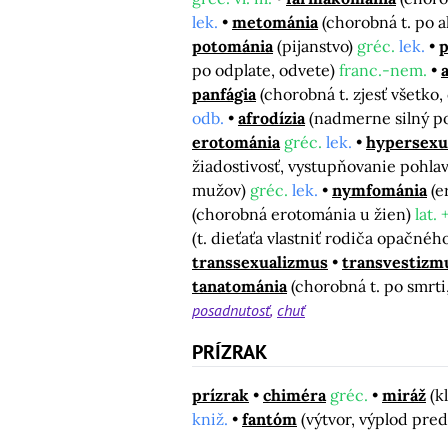
lek.
metománia
(chorobná t. po 
potománia
(pijanstvo)
gréc.
lek.
p
po odplate, odvete)
franc.-nem.
panfágia
(chorobná t. zjesť všetko,
odb.
afrodízia
(nadmerne silný p
erotománia
gréc.
lek.
hypersexu
žiadostivosť, vystupňovanie pohl
mužov)
gréc.
lek.
nymfománia
(e
(chorobná erotománia u žien)
lat. 
(t. dieťaťa vlastniť rodiča opačné
transsexualizmus
transvestizm
tanatománia
(chorobná t. po smrt
posadnutosť
chuť
PRÍZRAK
prízrak
chiméra
gréc.
miráž
(k
kniž.
fantóm
(výtvor, výplod pred