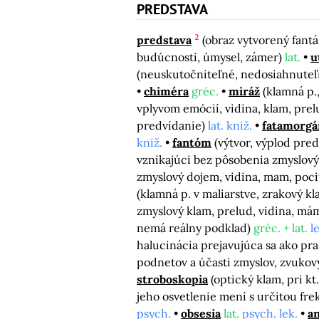
PREDSTAVA
2
predstava
(obraz vytvorený fantá
budúcnosti, úmysel, zámer)
lat.
u
(neuskutočniteľné, nedosiahnuteľ
chiméra
gréc.
miráž
(klamná p.
vplyvom emócií, vidina, klam, pre
predvídanie)
lat. kniž.
fatamorgá
kniž.
fantóm
(výtvor, výplod pred
vznikajúci bez pôsobenia zmyslov
zmyslový dojem, vidina, mam, pocit
(klamná p. v maliarstve, zrakový k
zmyslový klam, prelud, vidina, m
nemá reálny podklad)
gréc. + lat.
l
halucinácia prejavujúca sa ako pr
podnetov a účasti zmyslov, zvukov
stroboskopia
(optický klam, pri k
jeho osvetlenie mení s určitou fr
psych.
obsesia
lat.
psych. lek.
a