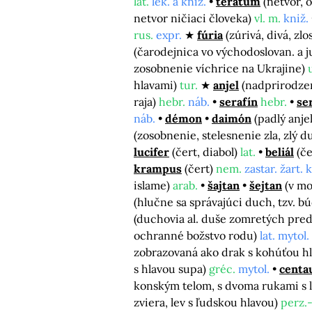
lat.
lek. a kniž.
terátum
(netvor, 
netvor ničiaci človeka)
vl. m.
kniž.
rus.
expr.
fúria
(zúrivá, divá, zlo
(čarodejnica vo východoslovan. a 
zosobnenie víchrice na Ukrajine)
hlavami)
tur.
anjel
(nadprirodzen
raja)
hebr.
náb.
serafín
hebr.
se
náb.
démon
daimón
(padlý anjel
(zosobnenie, stelesnenie zla, zlý d
lucifer
(čert, diabol)
lat.
beliál
(če
krampus
(čert)
nem.
zastar. žart. 
islame)
arab.
šajtan
šejtan
(v mo
(hlučne sa správajúci duch, tzv. b
(duchovia al. duše zomretých pre
ochranné božstvo rodu)
lat. mytol.
zobrazovaná ako drak s kohúťou h
s hlavou supa)
gréc.
mytol.
centa
konským telom, s dvoma rukami s 
zviera, lev s ľudskou hlavou)
perz.