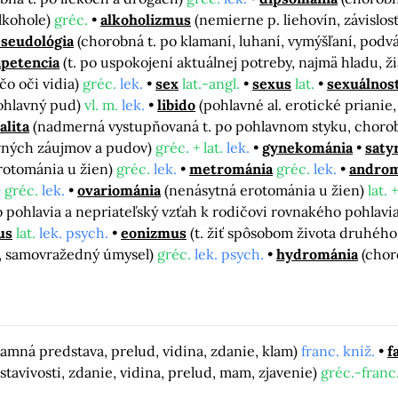
alkohole)
gréc.
alkoholizmus
(nemierne p. liehovín, závislosť
seudológia
(chorobná t. po klamaní, luhaní, vymýšľaní, podv
apetencia
(t. po uspokojení aktuálnej potreby, najmä hladu, ž
 čo oči vidia)
gréc.
lek.
sex
lat.-angl.
sexus
lat.
sexuálnos
ohlavný pud)
vl. m.
lek.
libido
(pohlavné al. erotické prianie
alita
(nadmerná vystupňovaná t. po pohlavnom styku, chorob
avných záujmov a pudov)
gréc. + lat.
lek.
gynekománia
saty
rotománia u žien)
gréc.
lek.
metrománia
gréc.
lek.
androm
+ gréc.
lek.
ovariománia
(nenásytná erotománia u žien)
lat. 
ho pohlavia a nepriateľský vzťah k rodičovi rovnakého pohlavi
us
lat.
lek. psych.
eonizmus
(t. žiť spôsobom života druhého
i, samovražedný úmysel)
gréc.
lek. psych.
hydrománia
(chor
lamná predstava, prelud, vidina, zdanie, klam)
franc. kniž.
f
stavivosti, zdanie, vidina, prelud, mam, zjavenie)
gréc.-franc