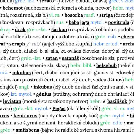
obluda)
gréc. lek.
terato-
(netvor, obluda, ohava)
gréc. v zlož.
behemot
(suchozemská zvieracia obluda, netvor)
hebr.
myt
stná, rozzúrená, zlá b.)
vl. m.
bosorka
maď.
striga
(čarodej
južnoslovan. rozprávkach)
rus.
baba jaga
mytol.
povitrula
(
ukraj.
drak
gréc.-lat.
šarkan
(rozprávková obluda s podobo
á okrídlená b. zosobňujúca dobro a krásu)
gréc.
náb.
cher
raf
seraph
/-raf/
(anjel vyššieho stupňa)
hebr. zried.
arch
, zlý duch, diabol; b. al. sila, kt. ovláda človeka, dobrý al. zlý 
uch, čert)
gréc.-lat.
satan
satanáš
(zosobnenie zla, protivn
rt, satan, stelesnenie zla, skazy)
hebr. bibl.
belzebub
(pekel
kniž.
inkubus
(čert, diabol obcujúci so strigami v stredove
slimskom prostredí čert, diabol, zlý duch, vodca džinov)
hebr
úchajúci)
angl.
inkubus
(zlý duch desiaci ťažkými snami, v 
dkov)
lat. mytol.
génius
(strážny, ochranný duch chrániaci č
leviatan
(morský starozákonný netvor)
hebr.
bazilišok
(r
lavou)
gréc.-lat.
mytol.
Pegas
(okrídlený kôň)
gréc. vl. m.
myt
urus
kentaurus
(napoly človek, napoly kôň)
gréc.
mytol.
h
lukom a so štyrmi nohami, heraldická obluda)
gréc.
odb.
ma
-gréc.
amfisbena
(bájne heraldické zviera s dvoma hlavami 