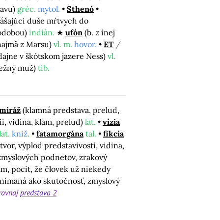
lavu)
gréc.
mytol.
Sthenó
nášajúci duše mŕtvych do
podobou)
indián.
ufón
(b. z inej
, najmä z Marsu)
vl. m.
hovor.
ET
/
dajne v škótskom jazere Ness)
vl.
snežný muž)
tib.
miráž
(klamná predstava, prelud,
, vidina, klam, prelud)
lat.
vízia
lat.
kniž.
fatamorgána
tal.
fikcia
ýtvor, výplod predstavivosti, vidina,
zmyslových podnetov, zrakový
m, pocit, že človek už niekedy
 vnímaná ako skutočnosť, zmyslový
rovnaj
predstava 2