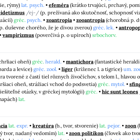
ie, rýmy)
lat. psych.
efeméra
(krátko trvajúci, prchavý, pom
eidetizmus
/ej-/
(p. prežívaná ako skutočnosť, schopnosť vi
uácií)
gréc.
psych.
zoantropia
zooantropia
(chorobná p. d
p. duševne chorého, že je divou zverou)
gréc. lek.
antropo
vampirizmus
(poverčivá p. o upíroch)
srbochorv.
 chrliaci oheň)
gréc.
herald.
mantichora
(fantastické heraldi
parda a levice)
gréc. zool.
liger
(kríženec l. a tigrice)
um. zoo
ra tvorené z častí tiel rôznych živočíchov, s telom l., hlavou o
a sršiaci oheň, strážiaci vchod do podsvetia)
gréc.
mytol.
sfin
ešiteľné otázky, v gréckej mytológii)
gréc.
hic sunt leones
 mapách)
lat.
cia
lat.
expr.
kreatúra
(b., tvor, stvorenie)
lat.
pejor.
zoon
(
ý tvor, nadaný vedomím)
lat.
zoon politikon
(človek ako tv