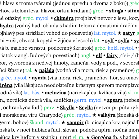
ká hlava s troma tvárami (jednou spredu a dvoma z boku))
gréc
chov, s telom leva, hlavou orla a krídlami)
gréc.
sfinga
sfin
né otázky)
gréc.
mytol.
chiméra
(trojhlavý netvor z leva, koz
hydra
(vodný had, obluda s hadím telom a deviatimi dračími
rojhlavý pes strážiaci vchod do podsvetia)
lat. mytol.
satyr
g
i – uši, chvost, kopytá – žijúca v lesoch)
lat.
sylf
sylfa
sy
ká b. malého vzrastu, podzemný škriatok)
gréc.
kniž. mytol.
riatok v angl. ľudových povestiach)
angl.
elf
fairy
/fei-/
(
obor, vytvorená z neživej hmoty, kameňa, vody a pod., v seve
úci šťastie)
tal.
najáda
(vodná víla mora, riek a prameňov)
g
)
gréc. mytol.
nymfa
(víla mora, riek, prameňov, hôr, stromo
iréna
(víla lákajúca neodolateľne krásnym spevom moreplavc
vodná víla)
lat. bás.
meluzína
(nariekajúca, kvíliaca víla)
vl. m
m., nordická dobrá víla, sudička)
germ. mytol.
apsara
(nebes
la, ochrankyňa ľudí)
perz.
Skylla
Scylla
(netvor pripútaný k
oti morskému víru Charybde)
gréc.
mytol.
valkýra
(ženská d
 germ. bohov)
škand.
mytol.
vampír
(b. cicajúca krv, najmä 
ská b. v noci hubiaca ľudí, slovan. podoba upíra, nočná mor
cajúca krv ľuďom v spánku, upír)
vl. m.
Gorgóna
(b. s hadmi