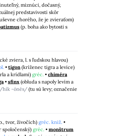
inuteľný, miznúci, dočasný,
zuálnej predstavivosti skôr
uševne chorého, že je zvieraťom)
patizmus
(p. boha ako bytosti s
cké zviera, l. s ľudskou hlavou)
l.
tigon
(kríženec tigra a levice)
rla a krídlami)
gréc.
chiméra
ga
sfinx
(obluda s napoly levím a
/hík -ónés/
(tu sú levy; označenie
b., tvor, živočích)
gréc. kniž.
or spoločenský)
gréc.
monštrum