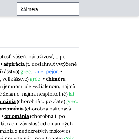
tosť, vášeň, náruživosť, t. po
ašpirácia
(t. dosiahnuť vytýčené
ikášstvo)
gréc.
kniž. pejor.
, velikášstvo)
gréc.
chiméra
ríjemnom, ale vzdialenom, najmä
é želanie, najmä nesplniteľné)
lat.
ománia
(chorobná t. po zlate)
gréc.
ariománia
(chorobná naliehavá
oniománia
(chorobná t. po
látkach, závislosť od omamných
ománia z nedozretých makovíc)
á pravidelná t. po alkohole)
gréc.