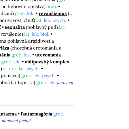
 od liehovín, opilstvo)
arab.
ádzaní)
gréc.
lek.
revanšizmus
(t.
iadostivosť, chuť)
lat.
lek. psych.
ť
sexualita
(pohlavný pud)
lat.
, vzrušenie)
lat.
lek. biol.
ná pohlavná dráždivosť a
riáza
(chorobná erotománia u
ánia
gréc.
lek.
uterománia
+ gréc.
lek.
oidipovský komplex
a)
vl. m. a lat.
psych.
 pohlavia)
gréc.
lek. psych.
obná t. utopiť sa)
gréc.
lek.
porovnaj
antazma
fantazmagória
gréc.
.
porovnaj
prelud