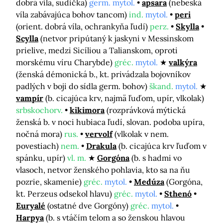
dobrá víla, sudička)
germ. mytol.
apsara
(nebeská
víla zabávajúca bohov tancom)
ind.
mytol.
peri
(orient. dobrá víla, ochrankyňa ľudí)
perz.
Skylla
Scylla
(netvor pripútaný k jaskyni v Messinskom
prielive, medzi Sicíliou a Talianskom, oproti
morskému víru Charybde)
gréc.
mytol.
valkýra
(ženská démonická b., kt. privádzala bojovníkov
padlých v boji do sídla germ. bohov)
škand.
mytol.
vampír
(b. cicajúca krv, najmä ľuďom, upír, vlkolak)
srbskochorv.
kikimora
(rozprávková mýtická
ženská b. v noci hubiaca ľudí, slovan. podoba upíra,
nočná mora)
rus.
vervolf
(vlkolak v nem.
povestiach)
nem.
Drakula
(b. cicajúca krv ľuďom v
spánku, upír)
vl. m.
Gorgóna
(b. s hadmi vo
vlasoch, netvor ženského pohlavia, kto sa na ňu
pozrie, skamenie)
gréc.
mytol.
Medúza
(Gorgóna,
kt. Perzeus odsekol hlavu)
gréc.
mytol.
Sthenó
Euryalé
(ostatné dve Gorgóny)
gréc.
mytol.
Harpya
(b. s vtáčím telom a so ženskou hlavou