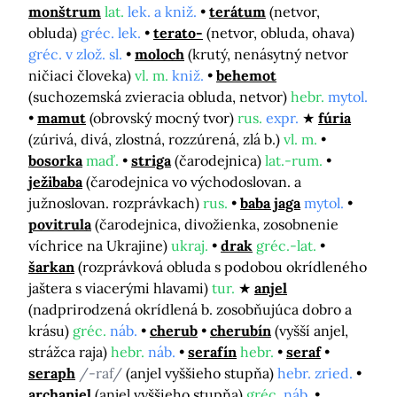
monštrum
lat.
lek. a kniž.
terátum
(netvor,
obluda)
gréc. lek.
terato-
(netvor, obluda, ohava)
gréc. v zlož. sl.
moloch
(krutý, nenásytný netvor
ničiaci človeka)
vl. m.
kniž.
behemot
(suchozemská zvieracia obluda, netvor)
hebr.
mytol.
mamut
(obrovský mocný tvor)
rus.
expr.
fúria
(zúrivá, divá, zlostná, rozzúrená, zlá b.)
vl. m.
bosorka
maď.
striga
(čarodejnica)
lat.-rum.
ježibaba
(čarodejnica vo východoslovan. a
južnoslovan. rozprávkach)
rus.
baba jaga
mytol.
povitrula
(čarodejnica, divožienka, zosobnenie
víchrice na Ukrajine)
ukraj.
drak
gréc.-lat.
šarkan
(rozprávková obluda s podobou okrídleného
jaštera s viacerými hlavami)
tur.
anjel
(nadprirodzená okrídlená b. zosobňujúca dobro a
krásu)
gréc.
náb.
cherub
cherubín
(vyšší anjel,
strážca raja)
hebr.
náb.
serafín
hebr.
seraf
seraph
/-raf/
(anjel vyššieho stupňa)
hebr. zried.
archanjel
(anjel vyššieho stupňa)
gréc.
náb.