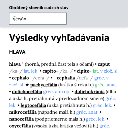
Obrátený slovník cudzích slov
Výsledky vyhľadávania
HLAVA
1
hlava
(horná, predná časť tela s očami)
caput
/ka-/
lat. lek.
capito-
/ka-/
cipito-
lat.
v zlož. sl.
cephalo-
/cefa-/
- cephalia
/cefa-/
gréc. v
zlož. sl.
pachycefália
(krátka široká h.)
gréc.
anat.
dolichocefália
gréc. antrop.
dolichokránia
(dlhá
a úzka h. pretiahnutá v predozadnom smere)
gréc.
lek.
leptocefália
(úzka pretiahnutá h.)
gréc. lek.
mikrocefália
(nápadne malá h.)
gréc. anat.
nanocefália
(podpriemerne malá h.)
gréc. lek.
oxycefália
(vysoká úzka krátka vežovitá h.)
gréc.