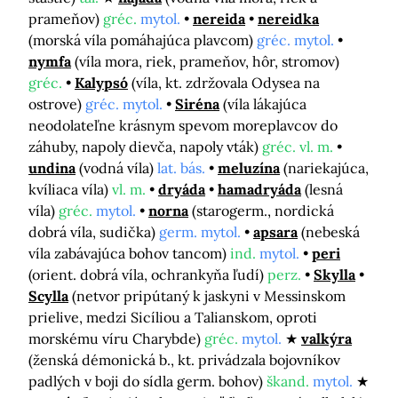
prameňov)
gréc.
mytol.
nereida
nereidka
(morská víla pomáhajúca plavcom)
gréc. mytol.
nymfa
(víla mora, riek, prameňov, hôr, stromov)
gréc.
Kalypsó
(víla, kt. zdržovala Odysea na
ostrove)
gréc. mytol.
Siréna
(víla lákajúca
neodolateľne krásnym spevom moreplavcov do
záhuby, napoly dievča, napoly vták)
gréc. vl. m.
undina
(vodná víla)
lat. bás.
meluzína
(nariekajúca,
kvíliaca víla)
vl. m.
dryáda
hamadryáda
(lesná
víla)
gréc.
mytol.
norna
(starogerm., nordická
dobrá víla, sudička)
germ. mytol.
apsara
(nebeská
víla zabávajúca bohov tancom)
ind.
mytol.
peri
(orient. dobrá víla, ochrankyňa ľudí)
perz.
Skylla
Scylla
(netvor pripútaný k jaskyni v Messinskom
prielive, medzi Sicíliou a Talianskom, oproti
morskému víru Charybde)
gréc.
mytol.
valkýra
(ženská démonická b., kt. privádzala bojovníkov
padlých v boji do sídla germ. bohov)
škand.
mytol.