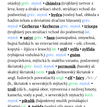
otázky)
gréc.
mytol.
chiméra
(trojhlavý netvor z
leva, kozy a draka sršiaci oheň, strážiaci vchod do
podsvetia)
gréc. mytol.
hydra
(vodný had, obluda s
hadím telom a deviatimi dračími hlavami)
gréc.
mytol.
Cerberus
Kerberos
gréc. mytol.
triceps
(trojhlavý pes strážiaci vchod do podsvetia)
lat.
mytol.
satyr
gréc.
faun
(samopašná, zmyselná,
bujná ľudská b. so zvieracími znakmi – uši, chvost,
kopytá – žijúca v lesoch)
lat.
sylf
sylfa
sylfída
(vybájená vzdušná b.)
gréc. mytol.
gnóm
(rozprávková, mýtická b. malého vzrastu, podzemný
škriatok)
gréc.
kniž. mytol.
permoník
(banský al.
skalný škriatok)
nem.
puk
(šelmovský škriatok v
angl. ľudových povestiach)
angl.
elf
fairy
/fei-/
(b., škriatok v severských mýtoch)
germ.
mytol.
troll
(zlá b., najmä obor, vytvorená z neživej hmoty,
kameňa, vody a pod., v severských mytoch)
švéd.
mytol.
pikulík
(bájoslovný mužík prinášajúci
šťastie)
tal.
najáda
(vodná víla mora, riek a