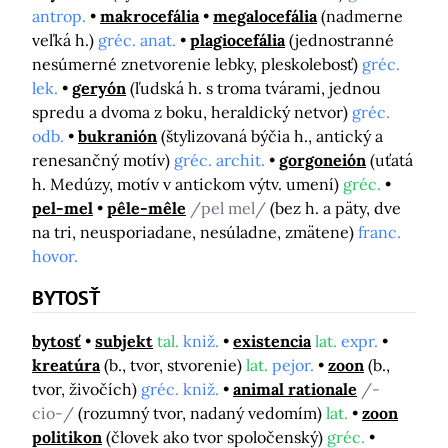
antrop.
makrocefália
megalocefália
(nadmerne
veľká h.)
gréc. anat.
plagiocefália
(jednostranné
nesúmerné znetvorenie lebky, pleskolebosť)
gréc.
lek.
geryón
(ľudská h. s troma tvárami, jednou
spredu a dvoma z boku, heraldický netvor)
gréc.
odb.
bukranión
(štylizovaná býčia h., antický a
renesančný motív)
gréc. archit.
gorgoneión
(uťatá
h. Medúzy, motív v antickom výtv. umení)
gréc.
pel-mel
pêle-mêle
/pel mel/
(bez h. a päty, dve
na tri, neusporiadane, nesúladne, zmätene)
franc.
hovor.
BYTOSŤ
bytosť
subjekt
tal.
kniž.
existencia
lat.
expr.
kreatúra
(b., tvor, stvorenie)
lat.
pejor.
zoon
(b.,
tvor, živočích)
gréc. kniž.
animal rationale
/-
cio-/
(rozumný tvor, nadaný vedomím)
lat.
zoon
politikon
(človek ako tvor spoločenský)
gréc.