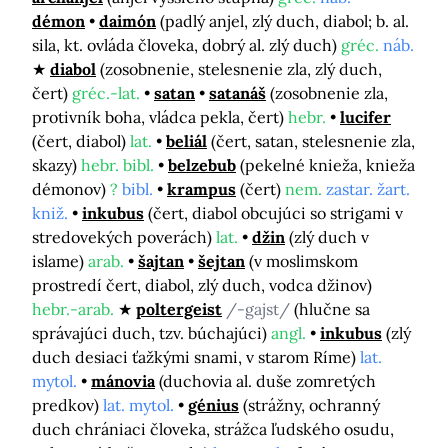
démon
daimón
(padlý anjel, zlý duch, diabol; b. al.
sila, kt. ovláda človeka, dobrý al. zlý duch)
gréc.
náb.
diabol
(zosobnenie, stelesnenie zla, zlý duch,
čert)
gréc.-lat.
satan
satanáš
(zosobnenie zla,
protivník boha, vládca pekla, čert)
hebr.
lucifer
(čert, diabol)
lat.
beliál
(čert, satan, stelesnenie zla,
skazy)
hebr. bibl.
belzebub
(pekelné knieža, knieža
démonov)
?
bibl.
krampus
(čert)
nem.
zastar. žart.
kniž.
inkubus
(čert, diabol obcujúci so strigami v
stredovekých poverách)
lat.
džin
(zlý duch v
islame)
arab.
šajtan
šejtan
(v moslimskom
prostredí čert, diabol, zlý duch, vodca džinov)
hebr.-arab.
poltergeist
/-gajst/
(hlučne sa
správajúci duch, tzv. búchajúci)
angl.
inkubus
(zlý
duch desiaci ťažkými snami, v starom Ríme)
lat.
mytol.
mánovia
(duchovia al. duše zomretých
predkov)
lat. mytol.
génius
(strážny, ochranný
duch chrániaci človeka, strážca ľudského osudu,