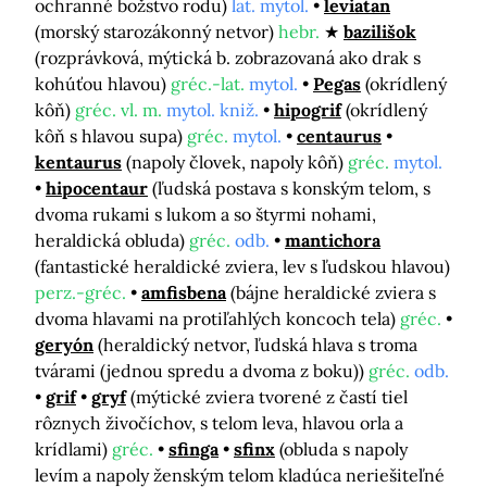
ochranné božstvo rodu)
lat. mytol.
leviatan
(morský starozákonný netvor)
hebr.
bazilišok
(rozprávková, mýtická b. zobrazovaná ako drak s
kohúťou hlavou)
gréc.-lat.
mytol.
Pegas
(okrídlený
kôň)
gréc. vl. m.
mytol. kniž.
hipogrif
(okrídlený
kôň s hlavou supa)
gréc.
mytol.
centaurus
kentaurus
(napoly človek, napoly kôň)
gréc.
mytol.
hipocentaur
(ľudská postava s konským telom, s
dvoma rukami s lukom a so štyrmi nohami,
heraldická obluda)
gréc.
odb.
mantichora
(fantastické heraldické zviera, lev s ľudskou hlavou)
perz.-gréc.
amfisbena
(bájne heraldické zviera s
dvoma hlavami na protiľahlých koncoch tela)
gréc.
geryón
(heraldický netvor, ľudská hlava s troma
tvárami (jednou spredu a dvoma z boku))
gréc.
odb.
grif
gryf
(mýtické zviera tvorené z častí tiel
rôznych živočíchov, s telom leva, hlavou orla a
krídlami)
gréc.
sfinga
sfinx
(obluda s napoly
levím a napoly ženským telom kladúca neriešiteľné