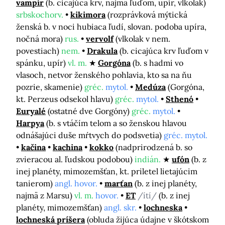
vampír
(b. cicajúca krv, najmä ľuďom, upír, vlkolak)
srbskochorv.
kikimora
(rozprávková mýtická
ženská b. v noci hubiaca ľudí, slovan. podoba upíra,
nočná mora)
rus.
vervolf
(vlkolak v nem.
povestiach)
nem.
Drakula
(b. cicajúca krv ľuďom v
spánku, upír)
vl. m.
Gorgóna
(b. s hadmi vo
vlasoch, netvor ženského pohlavia, kto sa na ňu
pozrie, skamenie)
gréc.
mytol.
Medúza
(Gorgóna,
kt. Perzeus odsekol hlavu)
gréc.
mytol.
Sthenó
Euryalé
(ostatné dve Gorgóny)
gréc.
mytol.
Harpya
(b. s vtáčím telom a so ženskou hlavou
odnášajúci duše mŕtvych do podsvetia)
gréc. mytol.
kačina
kachina
kokko
(nadprirodzená b. so
zvieracou al. ľudskou podobou)
indián.
ufón
(b. z
inej planéty, mimozemšťan, kt. priletel lietajúcim
tanierom)
angl. hovor.
marťan
(b. z inej planéty,
najmä z Marsu)
vl. m.
hovor.
ET
/ítí/
(b. z inej
planéty, mimozemšťan)
angl. skr.
lochneska
lochneská príšera
(obluda žijúca údajne v škótskom