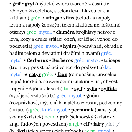
grif
gryf
(mýtické zviera tvorené z častí tiel
rôznych živočíchov, s telom leva, hlavou orla a
krídlami)
gréc.
sfinga
sfinx
(obluda s napoly
levím a napoly ženským telom kladúca neriešiteľné
otázky)
gréc.
mytol.
chiméra
(trojhlavý netvor z
leva, kozy a draka sršiaci oheň, strážiaci vchod do
podsvetia)
gréc. mytol.
hydra
(vodný had, obluda s
hadím telom a deviatimi dračími hlavami)
gréc.
mytol.
Cerberus
Kerberos
gréc. mytol.
triceps
(trojhlavý pes strážiaci vchod do podsvetia)
lat.
mytol.
satyr
gréc.
faun
(samopašná, zmyselná,
bujná ľudská b. so zvieracími znakmi – uši, chvost,
kopytá – žijúca v lesoch)
lat.
sylf
sylfa
sylfída
(vybájená vzdušná b.)
gréc. mytol.
gnóm
(rozprávková, mýtická b. malého vzrastu, podzemný
škriatok)
gréc.
kniž. mytol.
permoník
(banský al.
skalný škriatok)
nem.
puk
(šelmovský škriatok v
angl. ľudových povestiach)
angl.
elf
fairy
/fei-/
(b., škriatok v severských mýtoch)
germ.
mytol.