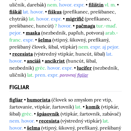
uličník, darebák)
nem.
hovor. expr.
filištín
vl. m.
fiškál
lat. hovor.
fiškus
(prefíkanec, prešibanec,
chytrák)
lat.
hovor. expr.
migrifič
(prefíkanec,
prešibanec, huncút)
?
hovor.
pačmaga
tur.-maď.
pejor.
maska
(nezbedník, papľuh, potvora)
arab.-
franc.
expr.
šelma
(vtipný, šikovný, prefíkaný,
prešibaný človek, šibal, vtipkár)
nem.
expr. aj pejor.
recesista
(výstredný vtipkár, huncút, šibal)
lat.
hovor.
anciáš
ancikrist
(huncút, šibal,
nezbedník)
gréc.
hovor. expr.
lucifer
(nezbedník,
uličník)
lat.
pren. expr.
porovnaj
figliar
FIGLIAR
figliar
humorista
(človek so zmyslom pre vtip,
žartovanie, vtipkár, žartovník)
lat.
komik
(vtipkár,
šibal)
gréc.
špásovník
(vtipkár, žartovník, zabávač)
nem. hovor.
recesista
(výstredný vtipkár)
lat.
hovor.
šelma
(vtipný, šikovný, prefíkaný, prešibaný