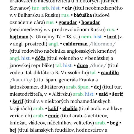
kráľovského miestodržiteľa u niektorých južných
Slovanov)
tur.-srb.
hist.
cár
(titul neobmedzeného
v. v Bulharsku a Rusku)
rus.
báťuška
(ľudové
označenie cára)
rus.
gosudar
hosudar
(neobmedzený v. v predrevolučnom Rusku)
rus.
hajtman
(v. Ukrajiny, 17. – 18. st.)
nem.
hist.
lord
(v.
v angl. prostredí)
angl.
ealdorman
/íldormen/
(titul rodového náčelníka anglosaských kmeňov)
angl.
hist.
dóža
(titul voleného v. v benátskej a
janovskej republike)
tal.
hist.
duce
/duče/
(titul
vodcu, tal. diktátora B. Mussoliniho)
tal.
caudillo
/kaudiľo/
(titul špan. generála Franka a
latinskoamer. diktátorov)
arab. špan.
dej
(titul tur.
miestodržiteľa, v. v Alžírsku)
arab.
hist.
said
šerif
šeríf
(titul v. v niektorých mohamedánskych
krajinách)
arab.
kalif
chalífa
(titul arab. v. a hlavy
veriacich)
arab.
emír
(titul arab. šľachticov,
kniežat, vládcov, náčelníkov, veliteľov)
arab.
beg
bej
(titul islamských feudálov, hodnostárov a