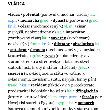
VLÁDCA
vládca
potentát
(panovník, mocnár, vladár)
lat.
expr.
monarcha
gréc.
dynasta
(panovník)
gréc.
kniž.
cézar
(neobmedzený v.)
vl. m.
cisár
(najvyšší, neobmedzený v.)
lat.
imperátor
(zvrchovaný cisár)
lat.
suverén
(zvrchovaný,
nezávislý v.)
franc.
kniž.
diktátor
absolutista
lat.
autokrat
despota
(neobmedzený v., samovládca,
krutovládca)
gréc.
tyran
(neobmedzený v. v
starom Grécku a stredovekých tal. mestských
štátoch hist.; krutý diktátor, utláčateľ)
gréc.
suzerén
(v. ovládajúceho štátu vo vzťahu k
ovládanému, závislému štátu, najvyšší lénny pán)
franc.
hist.
rezident
(faktický v. v protektoráte,
predstaviteľ koloniálneho štátu)
lat.
džingischán
(krutý v., krutovládca)
vl. m.
expr. pren.
faraón
(v. v
Novej ríši starého Egypta)
egypt.-lat.
nomarch
(správca územnej správnej jednotky v starovekom