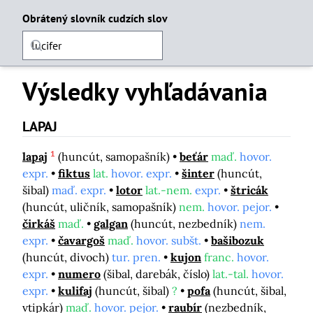
Obrátený slovník cudzích slov
Výsledky vyhľadávania
LAPAJ
1
lapaj
(huncút, samopašník)
beťár
maď.
hovor.
expr.
fiktus
lat.
hovor. expr.
šinter
(huncút,
šibal)
maď. expr.
lotor
lat.-nem.
expr.
štricák
(huncút, uličník, samopašník)
nem.
hovor. pejor.
čirkáš
maď.
galgan
(huncút, nezbedník)
nem.
expr.
čavargoš
maď.
hovor. subšt.
bašibozuk
(huncút, divoch)
tur. pren.
kujon
franc.
hovor.
expr.
numero
(šibal, darebák, číslo)
lat.-tal.
hovor.
expr.
kulifaj
(huncút, šibal)
?
pofa
(huncút, šibal,
vtipkár)
maď.
hovor. pejor.
raubír
(nezbedník,