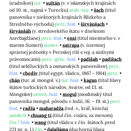
úradníkov)
tur.
sultán
(v. v islamských krajinách
od 10. st., najmä v Turecku)
arab.-tur.
šach
(titul
panovníka v niektorých krajinách Blízkeho a
Stredného východu)
perz.
hist.
širvánšach
širvánšáh
(v. stredovekého štátu v dnešnom
Azerbajdžane)
perz.
hist.
ensi
(titul miestneho v. v
starom Sumeri)
sumer.
satrapa
(v. územnej
správnej jednotky v Perzskej ríši s voj. a súdnymi
právomocami)
perz.-gréc.
hist.
padišah
padišach
(titul seldžuckých a osmanských panovníkov)
perz.
hist.
chedív
(titul egypt. vládcu, 1867 – 1914)
perz.
chán
(tur. al. mongol. v.)
tur.
hist.
kagan
(titul hlavy
štátov turkických národov, Avarov, od 13. st.
Mongolov)
orient.
hist.
mogul
(moslimský titul
panovníka mongol. pôvodu v Indii, 16. – 19. st.)
perz.
hist.
radža
maharadža
(ind. v., kráľ, knieža)
sanskrit
chuang ti
(titul čín. cisára, za menom)
čín.?
hist.
wang
(titul vládcu v čín. štátoch pred
221 pr. n. l.)
čín.
dalajláma
(duchovná hlava