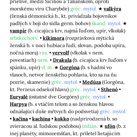
prielive, medzi Sicíliou a Talianskom, oproti
morskému víru Charybde)
gréc.
mytol.
valkýra
(ženská démonická b., kt. privádzala bojovníkov
padlých v boji do sídla germ. bohov)
škand.
mytol.
vampír
(b. cicajúca krv, najmä ľuďom, upír, vlkolak)
srbskochorv.
kikimora
(rozprávková mýtická
ženská b. v noci hubiaca ľudí, slovan. podoba upíra,
nočná mora)
rus.
vervolf
(vlkolak v nem.
povestiach)
nem.
Drakula
(b. cicajúca krv ľuďom v
spánku, upír)
vl. m.
Gorgóna
(b. s hadmi vo
vlasoch, netvor ženského pohlavia, kto sa na ňu
pozrie, skamenie)
gréc.
mytol.
Medúza
(Gorgóna,
kt. Perzeus odsekol hlavu)
gréc.
mytol.
Sthenó
Euryalé
(ostatné dve Gorgóny)
gréc.
mytol.
Harpya
(b. s vtáčím telom a so ženskou hlavou
odnášajúci duše mŕtvych do podsvetia)
gréc. mytol.
kačina
kachina
kokko
(nadprirodzená b. so
zvieracou al. ľudskou podobou)
indián.
ufón
(b. z
inej planéty, mimozemšťan, kt. priletel lietajúcim