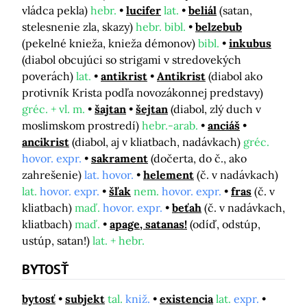
vládca pekla)
hebr.
lucifer
lat.
beliál
(satan,
stelesnenie zla, skazy)
hebr. bibl.
belzebub
(pekelné knieža, knieža démonov)
bibl.
inkubus
(diabol obcujúci so strigami v stredovekých
poverách)
lat.
antikrist
Antikrist
(diabol ako
protivník Krista podľa novozákonnej predstavy)
gréc. + vl. m.
šajtan
šejtan
(diabol, zlý duch v
moslimskom prostredí)
hebr.-arab.
anciáš
ancikrist
(diabol, aj v kliatbach, nadávkach)
gréc.
hovor. expr.
sakrament
(dočerta, do č., ako
zahrešenie)
lat. hovor.
helement
(č. v nadávkach)
lat.
hovor. expr.
šľak
nem.
hovor. expr.
fras
(č. v
kliatbach)
maď.
hovor. expr.
beťah
(č. v nadávkach,
kliatbach)
maď.
apage, satanas!
(odíď, odstúp,
ustúp, satan!)
lat. + hebr.
BYTOSŤ
bytosť
subjekt
tal.
kniž.
existencia
lat.
expr.