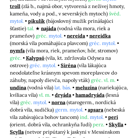
troll
(zlá b., najmä obor, vytvorená z neživej hmoty,
kameňa, vody a pod., v severských mytoch)
švéd.
mytol.
pikulík
(bájoslovný mužík prinášajúci
šťastie)
tal.
najáda
(vodná víla mora, riek a
prameňov)
gréc.
mytol.
nereida
nereidka
(morská víla pomáhajúca plavcom)
gréc. mytol.
nymfa
(víla mora, riek, prameňov, hôr, stromov)
gréc.
Kalypsó
(víla, kt. zdržovala Odysea na
ostrove)
gréc. mytol.
Siréna
(víla lákajúca
neodolateľne krásnym spevom moreplavcov do
záhuby, napoly dievča, napoly vták)
gréc. vl. m.
undina
(vodná víla)
lat. bás.
meluzína
(nariekajúca,
kvíliaca víla)
vl. m.
dryáda
hamadryáda
(lesná
víla)
gréc.
mytol.
norna
(starogerm., nordická
dobrá víla, sudička)
germ. mytol.
apsara
(nebeská
víla zabávajúca bohov tancom)
ind.
mytol.
peri
(orient. dobrá víla, ochrankyňa ľudí)
perz.
Skylla
Scylla
(netvor pripútaný k jaskyni v Messinskom