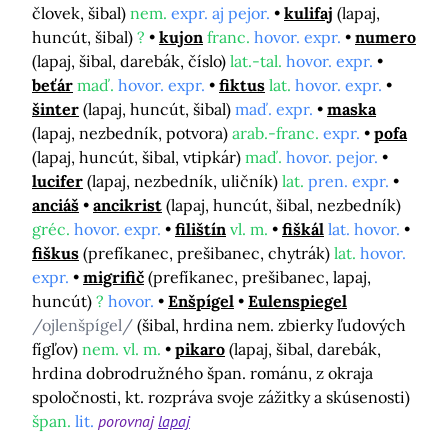
človek, šibal)
nem.
expr. aj pejor.
kulifaj
(lapaj,
huncút, šibal)
?
kujon
franc.
hovor. expr.
numero
(lapaj, šibal, darebák, číslo)
lat.-tal.
hovor. expr.
beťár
maď.
hovor. expr.
fiktus
lat.
hovor. expr.
šinter
(lapaj, huncút, šibal)
maď. expr.
maska
(lapaj, nezbedník, potvora)
arab.-franc.
expr.
pofa
(lapaj, huncút, šibal, vtipkár)
maď.
hovor. pejor.
lucifer
(lapaj, nezbedník, uličník)
lat.
pren. expr.
anciáš
ancikrist
(lapaj, huncút, šibal, nezbedník)
gréc.
hovor. expr.
filištín
vl. m.
fiškál
lat. hovor.
fiškus
(prefíkanec, prešibanec, chytrák)
lat.
hovor.
expr.
migrifič
(prefíkanec, prešibanec, lapaj,
huncút)
?
hovor.
Enšpígel
Eulenspiegel
/ojlenšpígel/
(šibal, hrdina nem. zbierky ľudových
fígľov)
nem. vl. m.
pikaro
(lapaj, šibal, darebák,
hrdina dobrodružného špan. románu, z okraja
spoločnosti, kt. rozpráva svoje zážitky a skúsenosti)
špan.
lit.
porovnaj
lapaj