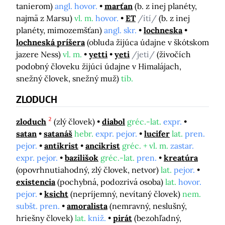
tanierom)
angl. hovor.
marťan
(b. z inej planéty,
najmä z Marsu)
vl. m.
hovor.
ET
/ítí/
(b. z inej
planéty, mimozemšťan)
angl. skr.
lochneska
lochneská príšera
(obluda žijúca údajne v škótskom
jazere Ness)
vl. m.
yetti
yeti
/jeti/
(živočích
podobný človeku žijúci údajne v Himalájach,
snežný človek, snežný muž)
tib.
ZLODUCH
2
zloduch
(zlý človek)
diabol
gréc.-lat.
expr.
satan
satanáš
hebr.
expr. pejor.
lucifer
lat.
pren.
pejor.
antikrist
ancikrist
gréc. + vl. m.
zastar.
expr. pejor.
bazilišok
gréc.-lat.
pren.
kreatúra
(opovrhnutiahodný, zlý človek, netvor)
lat.
pejor.
existencia
(pochybná, podozrivá osoba)
lat.
hovor.
pejor.
ksicht
(nepríjemný, nevítaný človek)
nem.
subšt. pren.
amoralista
(nemravný, neslušný,
hriešny človek)
lat.
kniž.
pirát
(bezohľadný,