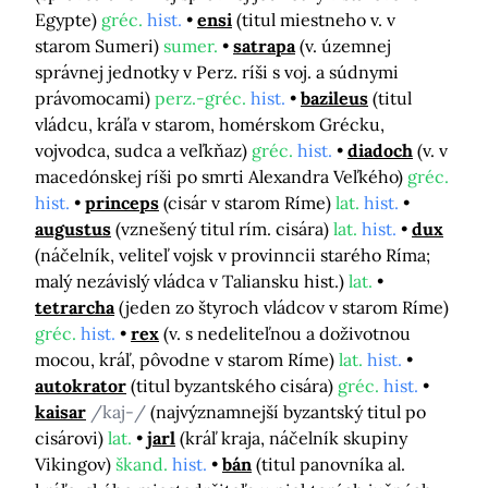
Egypte)
gréc.
hist.
ensi
(titul miestneho v. v
starom Sumeri)
sumer.
satrapa
(v. územnej
správnej jednotky v Perz. ríši s voj. a súdnymi
právomocami)
perz.-gréc.
hist.
bazileus
(titul
vládcu, kráľa v starom, homérskom Grécku,
vojvodca, sudca a veľkňaz)
gréc.
hist.
diadoch
(v. v
macedónskej ríši po smrti Alexandra Veľkého)
gréc.
hist.
princeps
(cisár v starom Ríme)
lat.
hist.
augustus
(vznešený titul rím. cisára)
lat.
hist.
dux
(náčelník, veliteľ vojsk v provinncii starého Ríma;
malý nezávislý vládca v Taliansku hist.)
lat.
tetrarcha
(jeden zo štyroch vládcov v starom Ríme)
gréc.
hist.
rex
(v. s nedeliteľnou a doživotnou
mocou, kráľ, pôvodne v starom Ríme)
lat.
hist.
autokrator
(titul byzantského cisára)
gréc.
hist.
kaisar
/kaj-/
(najvýznamnejší byzantský titul po
cisárovi)
lat.
jarl
(kráľ kraja, náčelník skupiny
Vikingov)
škand.
hist.
bán
(titul panovníka al.