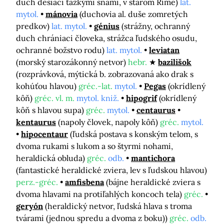
duch desiaci ťažkými snami, v starom Ríme)
lat.
mytol.
mánovia
(duchovia al. duše zomretých
predkov)
lat. mytol.
génius
(strážny, ochranný
duch chrániaci človeka, strážca ľudského osudu,
ochranné božstvo rodu)
lat. mytol.
leviatan
(morský starozákonný netvor)
hebr.
bazilišok
(rozprávková, mýtická b. zobrazovaná ako drak s
kohúťou hlavou)
gréc.-lat.
mytol.
Pegas
(okrídlený
kôň)
gréc. vl. m.
mytol. kniž.
hipogrif
(okrídlený
kôň s hlavou supa)
gréc.
mytol.
centaurus
kentaurus
(napoly človek, napoly kôň)
gréc.
mytol.
hipocentaur
(ľudská postava s konským telom, s
dvoma rukami s lukom a so štyrmi nohami,
heraldická obluda)
gréc.
odb.
mantichora
(fantastické heraldické zviera, lev s ľudskou hlavou)
perz.-gréc.
amfisbena
(bájne heraldické zviera s
dvoma hlavami na protiľahlých koncoch tela)
gréc.
geryón
(heraldický netvor, ľudská hlava s troma
tvárami (jednou spredu a dvoma z boku))
gréc.
odb.