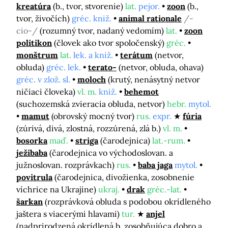
kreatúra
(b., tvor, stvorenie)
lat.
pejor.
zoon
(b.,
tvor, živočích)
gréc. kniž.
animal rationale
/-
cio-/
(rozumný tvor, nadaný vedomím)
lat.
zoon
politikon
(človek ako tvor spoločenský)
gréc.
monštrum
lat.
lek. a kniž.
terátum
(netvor,
obluda)
gréc. lek.
terato-
(netvor, obluda, ohava)
gréc. v zlož. sl.
moloch
(krutý, nenásytný netvor
ničiaci človeka)
vl. m.
kniž.
behemot
(suchozemská zvieracia obluda, netvor)
hebr.
mytol.
mamut
(obrovský mocný tvor)
rus.
expr.
fúria
(zúrivá, divá, zlostná, rozzúrená, zlá b.)
vl. m.
bosorka
maď.
striga
(čarodejnica)
lat.-rum.
ježibaba
(čarodejnica vo východoslovan. a
južnoslovan. rozprávkach)
rus.
baba jaga
mytol.
povitrula
(čarodejnica, divožienka, zosobnenie
víchrice na Ukrajine)
ukraj.
drak
gréc.-lat.
šarkan
(rozprávková obluda s podobou okrídleného
jaštera s viacerými hlavami)
tur.
anjel
(nadprirodzená okrídlená b. zosobňujúca dobro a