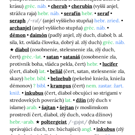
krásu)
gréc.
náb.
cherub
cherubín
(vyšší anjel,
strážca raja)
hebr.
náb.
serafín
hebr.
seraf
seraph
/-raf/
(anjel vyššieho stupňa)
hebr. zried.
archanjel
(anjel vyššieho stupňa)
gréc.
náb.
démon
daimón
(padlý anjel, zlý duch, diabol; b. al.
sila, kt. ovláda človeka, dobrý al. zlý duch)
gréc.
náb.
diabol
(zosobnenie, stelesnenie zla, zlý duch,
čert)
gréc.-lat.
satan
satanáš
(zosobnenie zla,
protivník boha, vládca pekla, čert)
hebr.
lucifer
(čert, diabol)
lat.
beliál
(čert, satan, stelesnenie zla,
skazy)
hebr. bibl.
belzebub
(pekelné knieža, knieža
démonov)
?
bibl.
krampus
(čert)
nem.
zastar. žart.
kniž.
inkubus
(čert, diabol obcujúci so strigami v
stredovekých poverách)
lat.
džin
(zlý duch v
islame)
arab.
šajtan
šejtan
(v moslimskom
prostredí čert, diabol, zlý duch, vodca džinov)
hebr.-arab.
poltergeist
/-gajst/
(hlučne sa
správajúci duch, tzv. búchajúci)
angl.
inkubus
(zlý