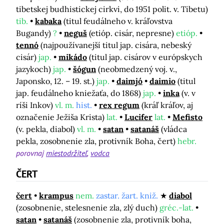
tibetskej budhistickej cirkvi, do 1951 polit. v. Tibetu)
tib.
kabaka
(titul feudálneho v. kráľovstva
Bugandy)
?
neguš
(etióp. cisár, nepresne)
etióp.
tennó
(najpoužívanejší titul jap. cisára, nebeský
cisár)
jap.
mikádo
(titul jap. cisárov v európskych
jazykoch)
jap.
šógun
(neobmedzený voj. v.,
Japonsko, 12. – 19. st.)
jap.
daimjó
daimio
(titul
jap. feudálneho kniežaťa, do 1868)
jap.
inka
(v. v
ríši Inkov)
vl. m.
hist.
rex regum
(kráľ kráľov, aj
označenie Ježiša Krista)
lat.
Lucifer
lat.
Mefisto
(v. pekla, diabol)
vl. m.
satan
satanáš
(vládca
pekla, zosobnenie zla, protivník Boha, čert)
hebr.
porovnaj
miestodržiteľ
vodca
ČERT
čert
krampus
nem.
zastar. žart. kniž.
diabol
(zosobnenie, stelesnenie zla, zlý duch)
gréc.-lat.
satan
satanáš
(zosobnenie zla, protivník boha,