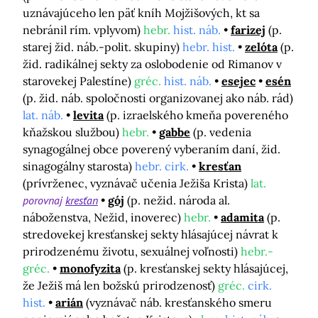
uznávajúceho len päť kníh Mojžišových, kt sa
nebránil rím. vplyvom)
hebr.
hist. náb.
farizej
(p.
starej žid. náb.-polit. skupiny)
hebr. hist.
zelóta
(p.
žid. radikálnej sekty za oslobodenie od Rimanov v
starovekej Palestíne)
gréc.
hist. náb.
esejec
esén
(p. žid. náb. spoločnosti organizovanej ako náb. rád)
lat. náb.
levita
(p. izraelského kmeňa povereného
kňažskou službou)
hebr.
gabbe
(p. vedenia
synagogálnej obce poverený vyberaním daní, žid.
sinagogálny starosta)
hebr. cirk.
kresťan
(prívrženec, vyznávač učenia Ježiša Krista)
lat.
porovnaj
kresťan
gój
(p. nežid. národa al.
náboženstva, Nežid, inoverec)
hebr.
adamita
(p.
stredovekej kresťanskej sekty hlásajúcej návrat k
prirodzenému životu, sexuálnej voľnosti)
hebr.-
gréc.
monofyzita
(p. kresťanskej sekty hlásajúcej,
že Ježiš má len božskú prirodzenosť)
gréc.
cirk.
hist.
arián
(vyznávač náb. kresťanského smeru