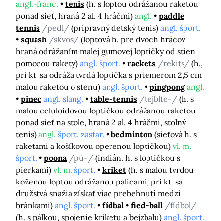
angl.-franc.
tenis
(h. s loptou odrážanou raketou
ponad sieť, hraná 2 al. 4 hráčmi)
angl.
paddle
tennis
/pedl/
(prípravný detský tenis)
angl. šport.
squash
/skvoš/
(loptová h. pre dvoch hráčov
hraná odrážaním malej gumovej loptičky od stien
pomocou rakety)
angl. šport.
rackets
/rekits/
(h.,
pri kt. sa odráža tvrdá loptička s priemerom 2,5 cm
malou raketou o stenu)
angl. šport.
pingpong
angl.
pinec
angl. slang.
table-tennis
/tejblte-/
(h. s
malou celuloidovou loptičkou odrážanou raketou
ponad sieť na stole, hraná 2 al. 4 hráčmi, stolný
tenis)
angl.
šport. zastar.
bedminton
(sieťová h. s
raketami a košíkovou operenou loptičkou)
vl. m.
šport.
poona
/pú-/
(indián. h. s loptičkou s
pierkami)
vl. m.
šport.
kriket
(h. s malou tvrdou
koženou loptou odrážanou palicami, pri kt. sa
družstvá snažia získať viac prebehnutí medzi
bránkami)
angl. šport.
fídbal
fied-ball
/fídbol/
(h. s pálkou, spojenie kriketu a bejzbalu)
angl. šport.