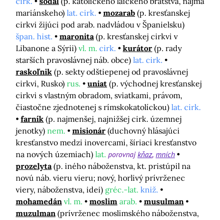
cirk.
sodál
(p. katolíckeho laického bratstva, najmä
mariánskeho)
lat. cirk.
mozarab
(p. kresťanskej
cirkvi žijúci pod arab. nadvládou v Španielsku)
špan. hist.
maronita
(p. kresťanskej cirkvi v
Libanone a Sýrii)
vl. m.
cirk.
kurátor
(p. rady
starších pravoslávnej náb. obce)
lat. cirk.
raskoľnik
(p. sekty odštiepenej od pravoslávnej
cirkvi, Rusko)
rus.
uniat
(p. východnej kresťanskej
cirkvi s vlastným obradom, sviatkami, právom,
čiastočne zjednotenej s rímskokatolíckou)
lat. cirk.
farník
(p. najmenšej, najnižšej cirk. územnej
jenotky)
nem.
misionár
(duchovný hlásajúci
kresťanstvo medzi inovercami, šíriaci kresťanstvo
na nových územiach)
lat.
porovnaj
kňaz
mních
prozelyta
(p. iného náboženstva, kt. pristúpil na
novú náb. vieru vieru; nový, horlivý prívrženec
viery, náboženstva, idei)
gréc.-lat.
kniž.
mohamedán
vl. m.
moslim
arab.
musulman
muzulman
(prívrženec moslimského náboženstva,