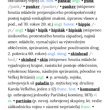
občianskej vojny)
lat. hist.
pankáč
angl.
punk
/pank/
punker
/panker/
panker
(stúpenec
hnutia mládeže prejavujúceho protispoločenský
postoj najmä vonkajšími znakmi, úpravou vlasov a
pod., od 70. rokov 20. st.)
angl.
hovor.
hippie
/-
pi/
angl.
hipi
hipík
hipišák
hipisák
(stúpenec
únikového, protestného hnutia západnej, najmä
amer. mládeže, vyznačujúci sa výstredným
oblečením, správaním, prípadne používaním drog,
2. polovica 60. rokov)
angl. slang.
skinhead
/-
hed/
skinhed
skín
(stúpenec hnutia mládeže
vyjadrujúcej krajné, rasistické postoje oblečením,
vyholenou hlavou, násilným správaním, pôvodne vo
Veľkej Británii)
angl.
p. armády, vojska,
ozbrojených síl
paladín
(p. mýtickej voj. družiny
Karola Veľkého, jeden z 12)
franc. hist.
komunard
(p. ozbrojenej jednotky Parížskej komúny, 1871)
vl.
m.
partizán
(p. nevoj. ozbrojenej skupiny, kt. vedie
záškodnícku vojnu v zázemí nepriateľa)
franc.