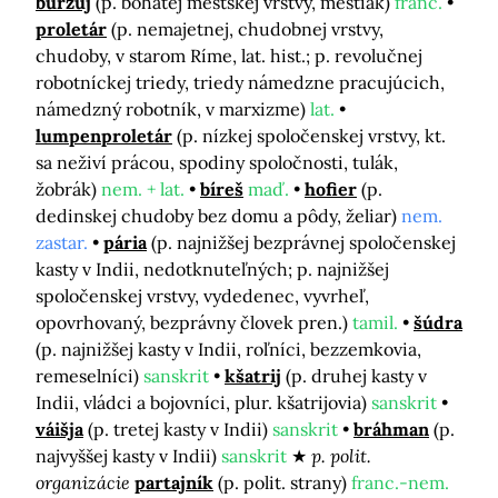
buržuj
(p. bohatej mestskej vrstvy, meštiak)
franc.
proletár
(p. nemajetnej, chudobnej vrstvy,
chudoby, v starom Ríme, lat. hist.; p. revolučnej
robotníckej triedy, triedy námedzne pracujúcich,
námedzný robotník, v marxizme)
lat.
lumpenproletár
(p. nízkej spoločenskej vrstvy, kt.
sa neživí prácou, spodiny spoločnosti, tulák,
žobrák)
nem. + lat.
bíreš
maď.
hofier
(p.
dedinskej chudoby bez domu a pôdy, želiar)
nem.
zastar.
pária
(p. najnižšej bezprávnej spoločenskej
kasty v Indii, nedotknuteľných; p. najnižšej
spoločenskej vrstvy, vydedenec, vyvrheľ,
opovrhovaný, bezprávny človek pren.)
tamil.
šúdra
(p. najnižšej kasty v Indii, roľníci, bezzemkovia,
remeselníci)
sanskrit
kšatrij
(p. druhej kasty v
Indii, vládci a bojovníci, plur. kšatrijovia)
sanskrit
váišja
(p. tretej kasty v Indii)
sanskrit
bráhman
(p.
najvyššej kasty v Indii)
sanskrit
p. polit.
organizácie
partajník
(p. polit. strany)
franc.-nem.