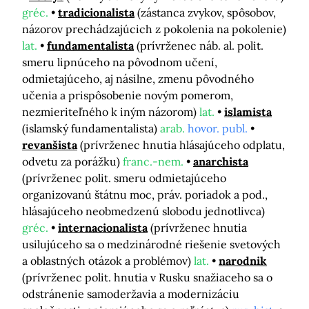
gréc.
tradicionalista
(zástanca zvykov, spôsobov,
názorov prechádzajúcich z pokolenia na pokolenie)
lat.
fundamentalista
(prívrženec náb. al. polit.
smeru lipnúceho na pôvodnom učení,
odmietajúceho, aj násilne, zmenu pôvodného
učenia a prispôsobenie novým pomerom,
nezmieriteľného k iným názorom)
lat.
islamista
(islamský fundamentalista)
arab.
hovor. publ.
revanšista
(prívrženec hnutia hlásajúceho odplatu,
odvetu za porážku)
franc.-nem.
anarchista
(prívrženec polit. smeru odmietajúceho
organizovanú štátnu moc, práv. poriadok a pod.,
hlásajúceho neobmedzenú slobodu jednotlivca)
gréc.
internacionalista
(prívrženec hnutia
usilujúceho sa o medzinárodné riešenie svetových
a oblastných otázok a problémov)
lat.
narodnik
(prívrženec polit. hnutia v Rusku snažiaceho sa o
odstránenie samoderžavia a modernizáciu