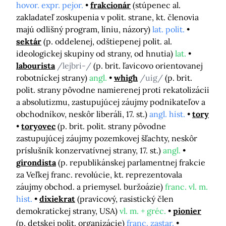
hovor. expr. pejor.
frakcionár
(stúpenec al.
zakladateľ zoskupenia v polit. strane, kt. členovia
majú odlišný program, líniu, názory)
lat. polit.
sektár
(p. oddelenej, odštiepenej polit. al.
ideologickej skupiny od strany, od hnutia)
lat.
labourista
/lejbri-/
(p. brit. ľavicovo orientovanej
robotníckej strany)
angl.
whigh
/uig/
(p. brit.
polit. strany pôvodne namierenej proti rekatolizácii
a absolutizmu, zastupujúcej záujmy podnikateľov a
obchodníkov, neskôr liberáli, 17. st.)
angl. hist.
tory
toryovec
(p. brit. polit. strany pôvodne
zastupujúcej záujmy pozemkovej šľachty, neskôr
príslušník konzervatívnej strany, 17. st.)
angl.
girondista
(p. republikánskej parlamentnej frakcie
za Veľkej franc. revolúcie, kt. reprezentovala
záujmy obchod. a priemysel. buržoázie)
franc. vl. m.
hist.
dixiekrat
(pravicový, rasistický člen
demokratickej strany, USA)
vl. m. + gréc.
pionier
(p. detskej polit. organizácie)
franc. zastar.