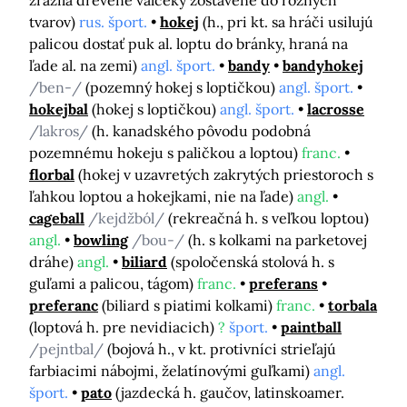
zrazila drevené valčeky zostavené do rôznych
tvarov)
rus. šport.
hokej
(h., pri kt. sa hráči usilujú
palicou dostať puk al. loptu do bránky, hraná na
ľade al. na zemi)
angl. šport.
bandy
bandyhokej
/ben-/
(pozemný hokej s loptičkou)
angl. šport.
hokejbal
(hokej s loptičkou)
angl. šport.
lacrosse
/lakros/
(h. kanadského pôvodu podobná
pozemnému hokeju s paličkou a loptou)
franc.
florbal
(hokej v uzavretých zakrytých priestoroch s
ľahkou loptou a hokejkami, nie na ľade)
angl.
cageball
/kejdžból/
(rekreačná h. s veľkou loptou)
angl.
bowling
/bou-/
(h. s kolkami na parketovej
dráhe)
angl.
biliard
(spoločenská stolová h. s
guľami a palicou, tágom)
franc.
preferans
preferanc
(biliard s piatimi kolkami)
franc.
torbala
(loptová h. pre nevidiacich)
?
šport.
paintball
/pejntbal/
(bojová h., v kt. protivníci strieľajú
farbiacimi nábojmi, želatínovými guľkami)
angl.
šport.
pato
(jazdecká h. gaučov, latinskoamer.