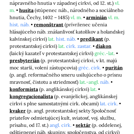
nápravného hnutia v západnej cirkvi, od 12. st.)
vl.
m.
husita
(stúpenec náb., národného a sociálneho
hnutia, Čechy, 1402 – 1485)
vl. m.
arminián
vl. m.
hist. náb.
remonštrant
(prívrženec učenia
hlásajúceho náb. znášanlivosť katolíkov a holandskej
kalvínskej cirkvi)
lat.
hist. náb.
predikant
(p.
protestantskej cirkvi)
lat.
cirk. zastar.
diakon
(laický kazateľ v protestantskej cirkvi)
gréc.-lat.
presbyterián
(p. protestantskej cirkvi, v kt. majú
moc starší, volení zástupcovia)
gréc. cirk.
puritán
(p. angl. reformačného smeru usilujúceho o prísnu
mravnosť, čistotu a striedmosť)
lat.-angl.
náb.
konformista
(p. anglikánskej cirkvi)
lat.
kongregacionalista
(p. evanjelickej, anglikánskej
cirkvi s plne samostatnými cirk. obcami)
lat. cirk.
kvaker
(p. angl. protestantskej sekty Spoločnosť
priateľov odmietajúcej kult, sviatosť, voj. službu,
prísahu, od 17. st.)
angl. cirk.
sektár
(p. oddelenej,
odštiepenej náb. skupiny, spoločenstva, od cirkvi)