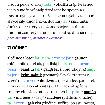
vládcu pekla, diabla)
hebr.
okultista
(prívrženec
viery v možnosť nadprirodzeného spojenia s
posmrtnými javmi, s dušami zomretých, v tajomné
skryté sily, duchárstva, duchár)
lat.
špiritista
(prívrženec viery v možnosť spojenia s dušami,
duchmi zomretých ľudí, duchárstva, duchár)
lat.
porovnaj
smer 3
hlásateľ 2
účastník
ZLOČINEC
zločinec
lotor
lat.-nem.
expr. pejor.
gauner
(ničomník, darebák, podliak)
hebr.-nem.
hovor.
pejor.
bandita
tal.
gangster
(lupič, zbojník)
angl.
pejor.
kriminálnik
(trestaný človek, trestanec,
väzeň)
lat.
hovor.
delikvent
(previnilec, páchateľ,
vinník)
lat.
recidivista
(z., kt. viackrát spáchal
trestný čin, viackrát bol trestaný)
lat.
práv.
mafián
tal.
mafioso
/-ózo/
mafiózo
(príslušník mafie)
tal.
hovor.
galérka
(zločinci určitej oblasti, mesta,