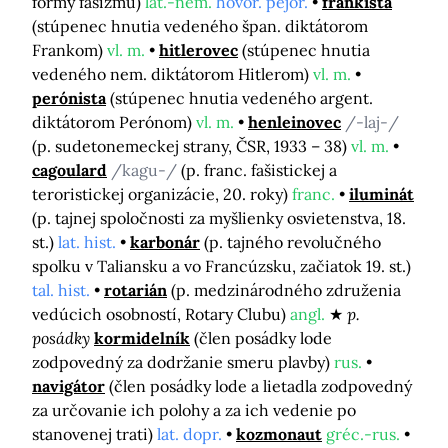
formy fašizmu)
lat.-nem.
hovor. pejor.
frankista
(stúpenec hnutia vedeného špan. diktátorom
Frankom)
vl. m.
hitlerovec
(stúpenec hnutia
vedeného nem. diktátorom Hitlerom)
vl. m.
perónista
(stúpenec hnutia vedeného argent.
diktátorom Perónom)
vl. m.
henleinovec
/-laj-/
(p. sudetonemeckej strany, ČSR, 1933 – 38)
vl. m.
cagoulard
/kagu-/
(p. franc. fašistickej a
teroristickej organizácie, 20. roky)
franc.
iluminát
(p. tajnej spoločnosti za myšlienky osvietenstva, 18.
st.)
lat. hist.
karbonár
(p. tajného revolučného
spolku v Taliansku a vo Francúzsku, začiatok 19. st.)
tal. hist.
rotarián
(p. medzinárodného združenia
vedúcich osobností, Rotary Clubu)
angl.
p.
posádky
kormidelník
(člen posádky lode
zodpovedný za dodržanie smeru plavby)
rus.
navigátor
(člen posádky lode a lietadla zodpovedný
za určovanie ich polohy a za ich vedenie po
stanovenej trati)
lat. dopr.
kozmonaut
gréc.-rus.