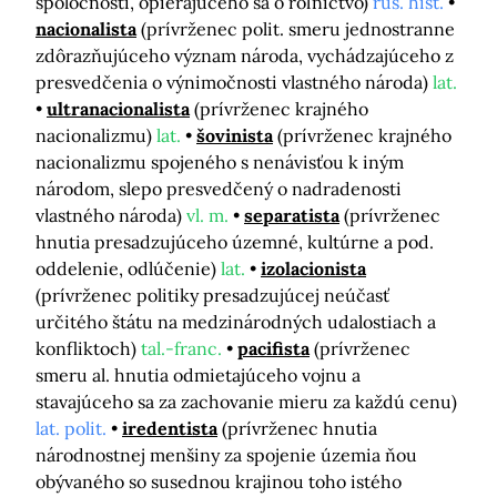
spoločnosti, opierajúceho sa o roľníctvo)
rus. hist.
nacionalista
(prívrženec polit. smeru jednostranne
zdôrazňujúceho význam národa, vychádzajúceho z
presvedčenia o výnimočnosti vlastného národa)
lat.
ultranacionalista
(prívrženec krajného
nacionalizmu)
lat.
šovinista
(prívrženec krajného
nacionalizmu spojeného s nenávisťou k iným
národom, slepo presvedčený o nadradenosti
vlastného národa)
vl. m.
separatista
(prívrženec
hnutia presadzujúceho územné, kultúrne a pod.
oddelenie, odlúčenie)
lat.
izolacionista
(prívrženec politiky presadzujúcej neúčasť
určitého štátu na medzinárodných udalostiach a
konfliktoch)
tal.-franc.
pacifista
(prívrženec
smeru al. hnutia odmietajúceho vojnu a
stavajúceho sa za zachovanie mieru za každú cenu)
lat. polit.
iredentista
(prívrženec hnutia
národnostnej menšiny za spojenie územia ňou
obývaného so susednou krajinou toho istého