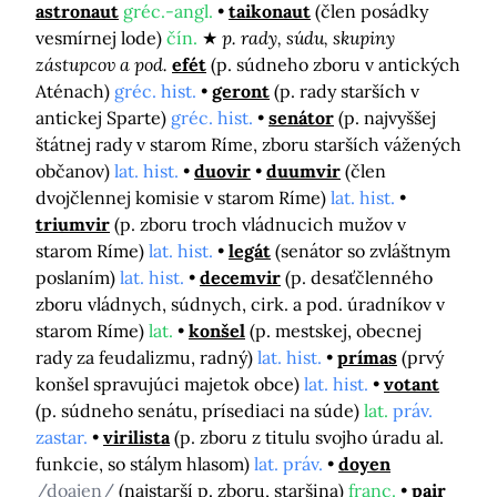
astronaut
gréc.-angl.
taikonaut
(člen posádky
vesmírnej lode)
čín.
p. rady, súdu, skupiny
zástupcov a pod.
efét
(p. súdneho zboru v antických
Aténach)
gréc. hist.
geront
(p. rady starších v
antickej Sparte)
gréc. hist.
senátor
(p. najvyššej
štátnej rady v starom Ríme, zboru starších vážených
občanov)
lat. hist.
duovir
duumvir
(člen
dvojčlennej komisie v starom Ríme)
lat. hist.
triumvir
(p. zboru troch vládnucich mužov v
starom Ríme)
lat. hist.
legát
(senátor so zvláštnym
poslaním)
lat. hist.
decemvir
(p. desaťčlenného
zboru vládnych, súdnych, cirk. a pod. úradníkov v
starom Ríme)
lat.
konšel
(p. mestskej, obecnej
rady za feudalizmu, radný)
lat. hist.
prímas
(prvý
konšel spravujúci majetok obce)
lat. hist.
votant
(p. súdneho senátu, prísediaci na súde)
lat.
práv.
zastar.
virilista
(p. zboru z titulu svojho úradu al.
funkcie, so stálym hlasom)
lat. práv.
doyen
/doajen/
(najstarší p. zboru, staršina)
franc.
pair