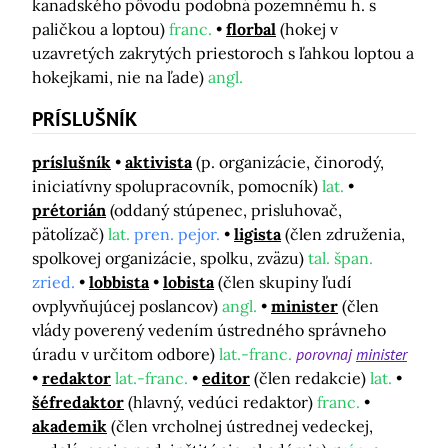
kanadského pôvodu podobná pozemnému h. s
paličkou a loptou)
franc.
florbal
(hokej v
uzavretých zakrytých priestoroch s ľahkou loptou a
hokejkami, nie na ľade)
angl.
PRÍSLUŠNÍK
príslušník
aktivista
(p. organizácie, činorodý,
iniciatívny spolupracovník, pomocník)
lat.
prétorián
(oddaný stúpenec, prisluhovač,
pätolízač)
lat.
pren. pejor.
ligista
(člen združenia,
spolkovej organizácie, spolku, zväzu)
tal. špan.
zried.
lobbista
lobista
(člen skupiny ľudí
ovplyvňujúcej poslancov)
angl.
minister
(člen
vlády poverený vedením ústredného správneho
úradu v určitom odbore)
lat.-franc.
porovnaj
minister
redaktor
lat.-franc.
editor
(člen redakcie)
lat.
šéfredaktor
(hlavný, vedúci redaktor)
franc.
akademik
(člen vrcholnej ústrednej vedeckej,