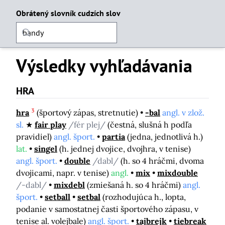
Obrátený slovník cudzích slov
Výsledky vyhľadávania
HRA
3
hra
(športový zápas, stretnutie)
-bal
angl. v zlož.
sl.
fair play
/fér plej/
(čestná, slušná h podľa
pravidiel)
angl. šport.
partia
(jedna, jednotlivá h.)
lat.
singel
(h. jednej dvojice, dvojhra, v tenise)
angl. šport.
double
/dabl/
(h. so 4 hráčmi, dvoma
dvojicami, napr. v tenise)
angl.
mix
mixdouble
/-dabl/
mixdebl
(zmiešaná h. so 4 hráčmi)
angl.
šport.
setball
setbal
(rozhodujúca h., lopta,
podanie v samostatnej časti športového zápasu, v
tenise al. volejbale)
angl. šport.
tajbrejk
tiebreak