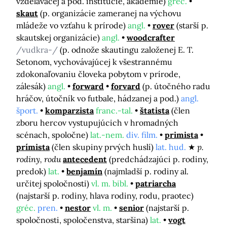
vzdelávacej a pod. inštitúcie, akadémie)
gréc.
skaut
(p. organizácie zameranej na výchovu
mládeže vo vzťahu k prírode)
angl.
rover
(starší p.
skautskej organizácie)
angl.
woodcrafter
/vudkra-/
(p. odnože skautingu založenej E. T.
Setonom, vychovávajúcej k všestrannému
zdokonaľovaniu človeka pobytom v prírode,
zálesák)
angl.
forward
forvard
(p. útočného radu
hráčov, útočník vo futbale, hádzanej a pod.)
angl.
šport.
komparzista
franc.-tal.
štatista
(člen
zboru hercov vystupujúcich v hromadných
scénach, spoločne)
lat.-nem.
div. film.
primista
prímista
(člen skupiny prvých huslí)
lat. hud.
p.
rodiny, rodu
antecedent
(predchádzajúci p. rodiny,
predok)
lat.
benjamín
(najmladší p. rodiny al.
určitej spoločnosti)
vl. m. bibl.
patriarcha
(najstarší p. rodiny, hlava rodiny, rodu, praotec)
gréc.
pren.
nestor
vl. m.
senior
(najstarší p.
spoločnosti, spoločenstva, staršina)
lat.
vogt