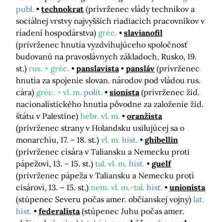
publ.
technokrat
(prívrženec vlády technikov a
sociálnej vrstvy najvyšších riadiacich pracovníkov v
riadení hospodárstva)
gréc.
slavianofil
(prívrženec hnutia vyzdvihujúceho spoločnosť
budovanú na pravoslávnych základoch, Rusko, 19.
st.)
rus. + gréc.
panslavista
pansláv
(prívrženec
hnutia za spojenie slovan. národov pod vládou rus.
cára)
gréc. + vl. m.
polit.
sionista
(prívrženec žid.
nacionalistického hnutia pôvodne za založenie žid.
štátu v Palestíne)
hebr. vl. m.
oranžista
(prívrženec strany v Holandsku usilujúcej sa o
monarchiu, 17. – 18. st.)
vl. m.
hist.
ghibellin
(prívrženec cisára v Taliansku a Nemecku proti
pápežovi, 13. – 15. st.)
tal. vl. m.
hist.
guelf
(prívrženec pápeža v Taliansku a Nemecku proti
cisárovi, 13. – 15. st.)
nem. vl. m.-tal.
hist.
unionista
(stúpenec Severu počas amer. občianskej vojny)
lat.
hist.
federalista
(stúpenec Juhu počas amer.