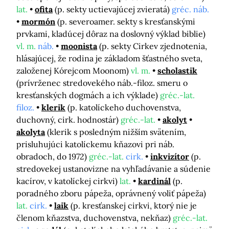
lat.
ofita
(p. sekty uctievajúcej zvieratá)
gréc. náb.
mormón
(p. severoamer. sekty s kresťanskými
prvkami, kladúcej dôraz na doslovný výklad biblie)
vl. m.
náb.
moonista
(p. sekty Cirkev zjednotenia,
hlásajúcej, že rodina je základom šťastného sveta,
založenej Kórejcom Moonom)
vl. m.
scholastik
(prívrženec stredovekého náb.-filoz. smeru o
kresťanských dogmách a ich výklade)
gréc.-lat.
filoz.
klerik
(p. katolíckeho duchovenstva,
duchovný, cirk. hodnostár)
gréc.-lat.
akolyt
akolyta
(klerik s posledným nižším svätením,
prisluhujúci katolíckemu kňazovi pri náb.
obradoch, do 1972)
gréc.-lat.
cirk.
inkvizítor
(p.
stredovekej ustanovizne na vyhľadávanie a súdenie
kacírov, v katolíckej cirkvi)
lat.
kardinál
(p.
poradného zboru pápeža, oprávnený voliť pápeža)
lat.
cirk.
laik
(p. kresťanskej cirkvi, ktorý nie je
členom kňazstva, duchovenstva, nekňaz)
gréc.-lat.