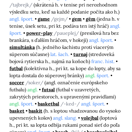
/tajbrejk/
(skrátená h. v tenise pri nerozhodnom
výsledku setu, keď sa každé podanie počíta ako h.)
angl. šport.
game
/gejm/
gem
gém
(jedna h. v
tenise, úsek setu, pri kt. podáva ten istý hráč)
angl.
šport.
power-play
/paueplej/
(presilová hra bez
brankára, s ďalším hráčom, v hokeji)
angl. šport.
simultánka
(h. jedného šachistu proti viacerým
súperom súčasne)
lat. šach.
turnaj
(stredoveká
bojová rytierska h., najmä na koňoch)
franc. hist.
futbal
(kolektívna h., pri kt. sa kope do lopty, aby sa
lopta dostala do súperovej bránky)
angl.
šport.
soccer
/soker/
(angl. označenie európskeho
futbalu)
angl.
futsal
(futbal v uzavretých,
zakrytých priestoroch, s upravenými pravidlami)
angl.
šport.
basketbal
/-ked-/
angl. šport.
basket
baskit
(h. s loptou vhadzovanou do vysoko
upevnených košov)
angl. slang.
volejbal
(loptová
h., pri kt. sa lopta odbíja rukami ponad sieť do poľa