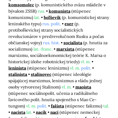
komsomolec
(p. komunistického zväzu mládeže v
bývalom ZSSR)
rus.
komunista
(stúpenec
komunizmu)
lat.
boľševik
(p. komunistickej strany
leninského typu)
rus. polit.
eser
(p.
protiboľševickej strany socialistických
revolucionárov v predrevolučnom Rusku a počas
občianskej vojny)
rus. hist.
socialista
(p. hnutia za
socializmus)
lat.-franc.
marxista
(stúpenec
marxizmu, sociálnoekonomickej teórie K. Marxa o
historickej úlohe robotníckej triedy)
vl. m.
leninista
(stúpenec leninizmu)
vl. m.
polit.
stalinista
stalinovec
(stúpenec ideológie
spájajúcej marxizmus, leninizmus a vládu jednej
osoby vytvorenej Stalinom)
vl. m.
maoista
(stúpenec sociálnopolit. učenia a radikálneho
ľavicového polit. hnutia spojeného s Mao Ce-
tungom)
vl. m.
polit.
fašista
(stúpenec fašizmu)
tal.
nacista
lat.
nacík
naci
(stúpenec nemeckej