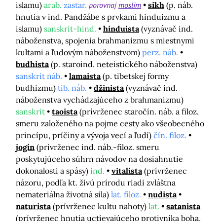
islamu)
arab.
zastar.
porovnaj
moslim
sikh
(p. náb.
hnutia v ind. Pandžábe s prvkami hinduizmu a
islamu)
sanskrit-hind.
hinduista
(vyznávač ind.
náboženstva, spojenia brahmanizmu s miestnymi
kultami a ľudovým náboženstvom)
perz. náb.
budhista
(p. staroind. neteistického náboženstva)
sanskrit náb.
lamaista
(p. tibetskej formy
budhizmu)
tib. náb.
džinista
(vyznávač ind.
náboženstva vychádzajúceho z brahmanizmu)
sanskrit
taoista
(prívrženec staročín. náb. a filoz.
smeru založeného na pojme cesty ako všeobecného
princípu, príčiny a vývoja vecí a ľudí)
čín. filoz.
jogín
(prívrženec ind. náb.-filoz. smeru
poskytujúceho súhrn návodov na dosiahnutie
dokonalosti a spásy)
ind.
vitalista
(prívrženec
názoru, podľa kt. živú prírodu riadi zvláštna
nemateriálna životná sila)
lat. filoz.
nudista
naturista
(prívrženec kultu nahoty)
lat.
satanista
(prívrženec hnutia uctievajúceho protivníka boha,