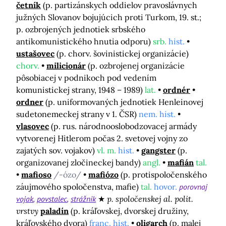
četník
(p. partizánskych oddielov pravoslávnych
južných Slovanov bojujúcich proti Turkom, 19. st.;
p. ozbrojených jednotiek srbského
antikomunistického hnutia odporu)
srb.
hist.
ustašovec
(p. chorv. šovinistickej organizácie)
chorv.
milicionár
(p. ozbrojenej organizácie
pôsobiacej v podnikoch pod vedením
komunistickej strany, 1948 – 1989)
lat.
ordnér
ordner
(p. uniformovaných jednotiek Henleinovej
sudetonemeckej strany v 1. ČSR)
nem. hist.
vlasovec
(p. rus. národnooslobodzovacej armády
vytvorenej Hitlerom počas 2. svetovej vojny zo
zajatých sov. vojakov)
vl. m.
hist.
gangster
(p.
organizovanej zločineckej bandy)
angl.
mafián
tal.
mafioso
/-ózo/
mafiózo
(p. protispoločenského
záujmového spoločenstva, mafie)
tal.
hovor.
porovnaj
vojak
povstalec
strážnik
p. spoločenskej al. polit.
vrstvy
paladín
(p. kráľovskej, dvorskej družiny,
kráľovského dvora)
franc. hist.
oligarch
(p. malej