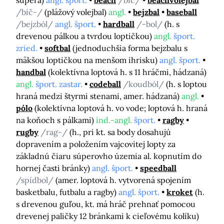
súpera)
angl. šport.
beach
/bíč/
beachvolejbal
/bíč-/
(plážový volejbal)
angl.
bejzbal
baseball
/bejzból/
angl. šport.
hardball
/-bol/
(h. s
drevenou pálkou a tvrdou loptičkou)
angl.
šport.
zried.
softbal
(jednoduchšia forma bejzbalu s
mäkšou loptičkou na menšom ihrisku)
angl. šport.
handbal
(kolektívna loptová h. s 11 hráčmi, hádzaná)
angl.
šport. zastar.
codeball
/koudból/
(h. s loptou
hraná medzi štyrmi stenami, amer. hádzaná)
angl.
pólo
(kolektívna loptová h. vo vode; loptová h. hraná
na koňoch s pálkami)
ind.-angl.
šport.
ragby
rugby
/rag-/
(h., pri kt. sa body dosahujú
dopravením a položením vajcovitej lopty za
základnú čiaru súperovho územia al. kopnutím do
hornej časti bránky)
angl. šport.
speedball
/spídbol/
(amer. loptová h. vytvorená spojením
basketbalu, futbalu a ragby)
angl. šport.
kroket
(h.
s drevenou guľou, kt. má hráč prehnať pomocou
drevenej paličky 12 bránkami k cieľovému kolíku)