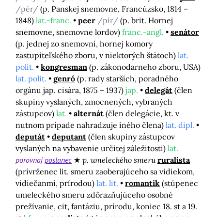
/pér/
(p. Panskej snemovne, Francúzsko, 1814 –
1848)
lat.-franc.
peer
/pír/
(p. brit. Hornej
snemovne, snemovne lordov)
franc.-angl.
senátor
(p. jednej zo snemovní, hornej komory
zastupiteľského zboru, v niektorých štátoch)
lat.
polit.
kongresman
(p. zákonodarneho zboru, USA)
lat. polit.
genró
(p. rady starších, poradného
orgánu jap. cisára, 1875 – 1937)
jap.
delegát
(člen
skupiny vyslaných, zmocnených, vybraných
zástupcov)
lat.
alternát
(člen delegácie, kt. v
nutnom prípade nahradzuje iného člena)
lat. dipl.
deputát
deputant
(člen skupiny zástupcov
vyslaných na vybavenie určitej záležitosti)
lat.
porovnaj
poslanec
p. umeleckého smeru
ruralista
(prívrženec lit. smeru zaoberajúceho sa vidiekom,
vidiečanmi, prírodou)
lat. lit.
romantik
(stúpenec
umeleckého smeru zdôrazňujúceho osobné
prežívanie, cit, fantáziu, prírodu, koniec 18. st a 19.