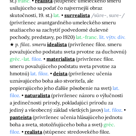
st.)
franc.
realista
(stúpenec umeleckého smeru
usilujúceho sa podať čo najvernejší obraz
skutočnosti, 19. st.)
lat.
surrealista
/süre-, sure-/
(prívrženec avantgardného umeleckého smeru
snažiaceho sa zachytiť podvedomé duševné
pochody, predstavy, po 1920)
lat.-franc.
lit. výtv. div.
p. filoz. smeru
idealista
(prívrženec filoz. smeru
považujúceho podstatu sveta prvotne za duchovnú)
gréc.-lat.
filoz.
materialista
(prívrženec filoz.
smeru považujúceho podstatu sveta prvotne za
hmotnú)
lat. filoz.
deista
(prívrženec učenia
uznávajúceho boha ako stvoriteľa, ale
popierajúceho jeho ďalšie pôsobenie na svet)
lat.
filoz.
naturalista
(prívrženec názoru o výlučnosti
a jedinečnosti prírody, pokladajúci prírodu za
jediný a všeobecný základ všetkých javov)
lat. filoz.
panteista
(prívrženec učenia hlásajúceho jednotu
boha a sveta, stotožňujúceho boha a svet)
gréc.
filoz.
realista
(stúpenec stredovekého filoz.