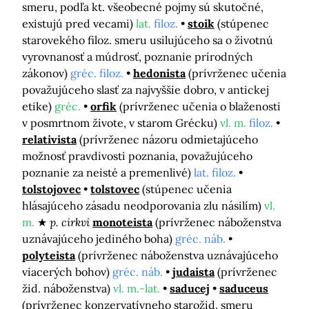
smeru, podľa kt. všeobecné pojmy sú skutočné,
existujú pred vecami)
lat.
filoz.
stoik
(stúpenec
starovekého filoz. smeru usilujúceho sa o životnú
vyrovnanosť a múdrosť, poznanie prírodných
zákonov)
gréc. filoz.
hedonista
(prívrženec učenia
považujúceho slasť za najvyššie dobro, v antickej
etike)
gréc.
orfik
(prívrženec učenia o blaženosti
v posmrtnom živote, v starom Grécku)
vl. m.
filoz.
relativista
(prívrženec názoru odmietajúceho
možnosť pravdivosti poznania, považujúceho
poznanie za neisté a premenlivé)
lat. filoz.
tolstojovec
tolstovec
(stúpenec učenia
hlásajúceho zásadu neodporovania zlu násilím)
vl.
m.
p. cirkvi
monoteista
(prívrženec náboženstva
uznávajúceho jediného boha)
gréc. náb.
polyteista
(prívrženec náboženstva uznávajúceho
viacerých bohov)
gréc. náb.
judaista
(prívrženec
žid. náboženstva)
vl. m.-lat.
saducej
saduceus
(prívrženec konzervatívneho starožid. smeru