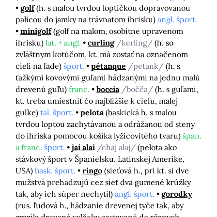
golf
(h. s malou tvrdou loptičkou dopravovanou
palicou do jamky na trávnatom ihrisku)
angl. šport.
minigolf
(golf na malom, osobitne upravenom
ihrisku)
lat. + angl.
curling
/kerling/
(h. so
zvláštnym kotúčom, kt. má zostať na označenom
cieli na ľade)
šport.
pétanque
/petank/
(h. s
ťažkými kovovými guľami hádzanými na jednu malú
drevenú guľu)
franc.
boccia
/bočča/
(h. s guľami,
kt. treba umiestniť čo najbližšie k cieľu, malej
guľke)
tal. šport.
pelota
(baskická h. s malou
tvrdou loptou zachytávanou a odrážanou od steny
do ihriska pomocou košíka lyžicovitého tvaru)
špan.
a franc.
šport.
jai alai
/chaj alaj/
(pelota ako
stávkový šport v Španielsku, Latinskej Amerike,
USA)
bask. šport.
ringo
(sieťová h., pri kt. si dve
mužstvá prehadzujú cez sieť dva gumené krúžky
tak, aby ich súper nechytil)
angl. šport.
gorodky
(rus. ľudová h., hádzanie drevenej tyče tak, aby