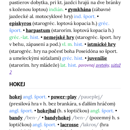
pastierov dobytka, pri kt. jazdci hrajú na dve bránky
s koženou loptou)
indián.
gymkhána
(zábavné
jazdecké al. motocyklové hry)
ind. šport.
episkyros
(starogréc. loptová kopacia h.)
gréc.
šport.
harpastum
(starorím. loptová kopacia h.)
gréc.-lat.
hist.
nemejské hry
(starogréc. šport. hry
v behu, zápasení a pod.)
vl. m.
hist.
istmické hry
(starogréc. hry na počesť boha Poseidóna so šport.
a umeleckými súťažami)
gréc. hist.
juvenílie
(starorím. hry mládeže)
lat.
hist.
porovnaj
preteky
súťaž
2
HOKEJ
hokej
angl. šport.
power-play
/paueplej/
(presilová hra v h. bez brankára, s ďalším hráčom)
angl. šport.
hokejbal
(h. s loptičkou)
angl.
šport.
bandy
/ben-/
bandyhokej
/ben-/
(pozemný h. s
loptičkou)
angl. šport.
lacrosse
/lakros/
(hra