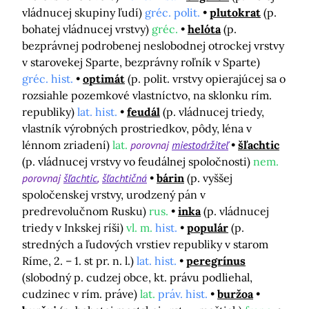
vládnucej skupiny ľudí)
gréc. polit.
plutokrat
(p.
bohatej vládnucej vrstvy)
gréc.
helóta
(p.
bezprávnej podrobenej neslobodnej otrockej vrstvy
v starovekej Sparte, bezprávny roľník v Sparte)
gréc. hist.
optimát
(p. polit. vrstvy opierajúcej sa o
rozsiahle pozemkové vlastníctvo, na sklonku rím.
republiky)
lat. hist.
feudál
(p. vládnucej triedy,
vlastník výrobných prostriedkov, pôdy, léna v
lénnom zriadení)
lat.
porovnaj
miestodržiteľ
šľachtic
(p. vládnucej vrstvy vo feudálnej spoločnosti)
nem.
porovnaj
šľachtic
šľachtičná
bárin
(p. vyššej
spoločenskej vrstvy, urodzený pán v
predrevolučnom Rusku)
rus.
inka
(p. vládnucej
triedy v Inkskej ríši)
vl. m.
hist.
populár
(p.
stredných a ľudových vrstiev republiky v starom
Ríme, 2. – 1. st pr. n. l.)
lat. hist.
peregrínus
(slobodný p. cudzej obce, kt. právu podliehal,
cudzinec v rím. práve)
lat.
práv. hist.
buržoa