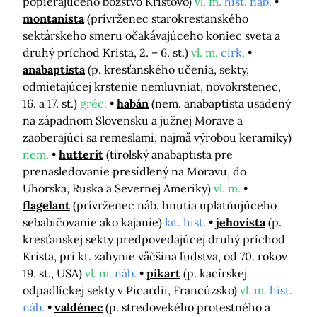
popierajúceho božstvo Kristovo)
vl. m.
hist. náb.
montanista
(prívrženec starokresťanského
sektárskeho smeru očakávajúceho koniec sveta a
druhý príchod Krista, 2. – 6. st.)
vl. m.
cirk.
anabaptista
(p. kresťanského učenia, sekty,
odmietajúcej krstenie nemluvniat, novokrstenec,
16. a 17. st.)
gréc.
habán
(nem. anabaptista usadený
na západnom Slovensku a južnej Morave a
zaoberajúci sa remeslami, najmä výrobou keramiky)
nem.
hutterit
(tirolský anabaptista pre
prenasledovanie presídlený na Moravu, do
Uhorska, Ruska a Severnej Ameriky)
vl. m.
flagelant
(prívrženec náb. hnutia uplatňujúceho
sebabičovanie ako kajanie)
lat. hist.
jehovista
(p.
kresťanskej sekty predpovedajúcej druhý príchod
Krista, pri kt. zahynie väčšina ľudstva, od 70. rokov
19. st., USA)
vl. m.
náb.
pikart
(p. kacírskej
odpadlíckej sekty v Picardii, Francúzsko)
vl. m.
hist.
náb.
valdénec
(p. stredovekého protestného a