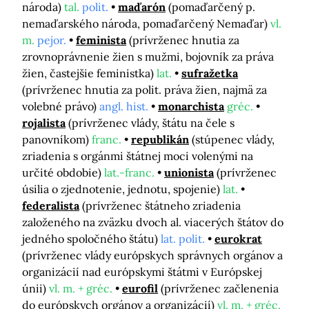
národa)
tal.
polit.
maďarón
(pomaďarčený p.
nemaďarského národa, pomaďarčený Nemaďar)
vl.
m.
pejor.
feminista
(prívrženec hnutia za
zrovnoprávnenie žien s mužmi, bojovník za práva
žien, častejšie feministka)
lat.
sufražetka
(prívrženec hnutia za polit. práva žien, najmä za
volebné právo)
angl. hist.
monarchista
gréc.
rojalista
(prívrženec vlády, štátu na čele s
panovníkom)
franc.
republikán
(stúpenec vlády,
zriadenia s orgánmi štátnej moci volenými na
určité obdobie)
lat.-franc.
unionista
(prívrženec
úsilia o zjednotenie, jednotu, spojenie)
lat.
federalista
(prívrženec štátneho zriadenia
založeného na zväzku dvoch al. viacerých štátov do
jedného spoločného štátu)
lat. polit.
eurokrat
(prívrženec vlády európskych správnych orgánov a
organizácií nad európskymi štátmi v Európskej
únii)
vl. m. + gréc.
eurofil
(prívrženec začlenenia
do európskych orgánov a organizácií)
vl. m. + gréc.