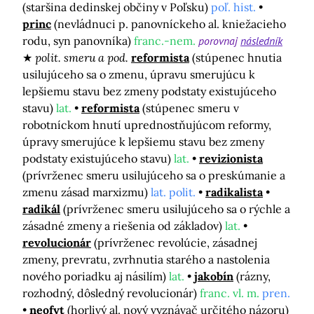
(staršina dedinskej občiny v Poľsku)
poľ. hist.
princ
(nevládnuci p. panovníckeho al. kniežacieho
rodu, syn panovníka)
franc.-nem.
porovnaj
následník
polit. smeru a pod.
reformista
(stúpenec hnutia
usilujúceho sa o zmenu, úpravu smerujúcu k
lepšiemu stavu bez zmeny podstaty existujúceho
stavu)
lat.
reformista
(stúpenec smeru v
robotníckom hnutí uprednostňujúcom reformy,
úpravy smerujúce k lepšiemu stavu bez zmeny
podstaty existujúceho stavu)
lat.
revizionista
(prívrženec smeru usilujúceho sa o preskúmanie a
zmenu zásad marxizmu)
lat. polit.
radikalista
radikál
(prívrženec smeru usilujúceho sa o rýchle a
zásadné zmeny a riešenia od základov)
lat.
revolucionár
(prívrženec revolúcie, zásadnej
zmeny, prevratu, zvrhnutia starého a nastolenia
nového poriadku aj násilím)
lat.
jakobín
(rázny,
rozhodný, dôsledný revolucionár)
franc. vl. m.
pren.
neofyt
(horlivý al. nový vyznávač určitého názoru)