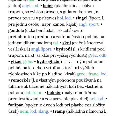
jachta)
angl. lod.
bojer
(plachetnica s oblým
trupom, so zvislou provou, s guľatou kormou, na
prevoz tovaru v prístave)
hol. lod.
singel
(šport. l.
pre jednu osobu, napr. kanoe, kajak)
angl. šport.
gondola
(úzka benátska l. so zobákovito
pretiahnutou prednou a zadnou časťou poháňaná
jedným dlhým pádlom)
tal.
skul
(cvičná športová
veslárska l.)
angl. šport.
hydrofil
(l. s krídlami pod
trupom, na kt. sa kĺže pri vyššej rýchlosti)
gréc. odb.
glizér
gréc.
hydroglizér
(l. s vlastným pohonom
poháňaná leteckou vrtuľou, ktorá pri vyšších
rýchlostiach kĺže po hladine, klzák)
gréc.-franc.
lod.
remorkér
(l. s vlastným pohonom používaná na
ťahanie al. tlačenie nákladných lodí bez vlastného
pohonu)
lat. franc.
buksér
(malý remorkér na
premiestňovanie a zostavovanie plavidiel)
hol. lod.
foršpán
(spojenie dvoch lodí pri plavbe cez zložitý
úsek)
nem.
lod. slang.
tramp
(nákladná námorná l.