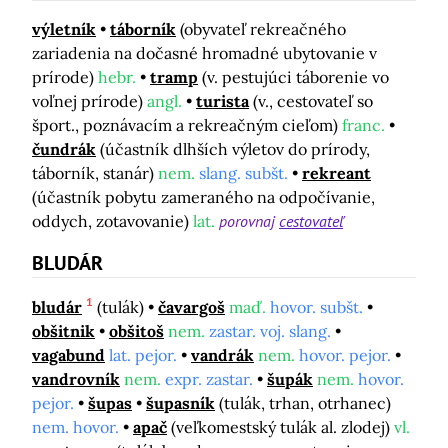
výletník
táborník
(obyvateľ rekreačného
zariadenia na dočasné hromadné ubytovanie v
prírode)
hebr.
tramp
(v. pestujúci táborenie vo
voľnej prírode)
angl.
turista
(v., cestovateľ so
šport., poznávacím a rekreačným cieľom)
franc.
čundrák
(účastník dlhších výletov do prírody,
táborník, stanár)
nem.
slang. subšt.
rekreant
(účastník pobytu zameraného na odpočívanie,
oddych, zotavovanie)
lat.
porovnaj
cestovateľ
BLUDÁR
1
bludár
(tulák)
čavargoš
maď.
hovor. subšt.
obšitnik
obšitoš
nem.
zastar. voj. slang.
vagabund
lat. pejor.
vandrák
nem.
hovor. pejor.
vandrovník
nem.
expr. zastar.
šupák
nem.
hovor.
pejor.
šupas
šupasník
(tulák, trhan, otrhanec)
nem. hovor.
apač
(veľkomestský tulák al. zlodej)
vl.