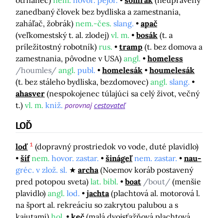
zanedbaný človek bez bydliska a zamestnania,
zaháľač, žobrák)
nem.-čes.
slang.
apač
(veľkomestský t. al. zlodej)
vl. m.
bosák
(t. a
príležitostný robotník)
rus.
tramp
(t. bez domova a
zamestnania, pôvodne v USA)
angl.
homeless
/houmles/
angl.
publ.
homelesák
houmelesák
(t. bez stáleho bydliska, bezdomovec)
angl.
slang.
ahasver
(nespokojenec túlajúci sa celý život, večný
t.)
vl. m.
kniž.
porovnaj
cestovateľ
LOĎ
1
loď
(dopravný prostriedok vo vode, duté plavidlo)
šíf
nem.
hovor. zastar.
šinágeľ
nem. zastar.
nau-
gréc. v zlož. sl.
archa
(Noemov koráb postavený
pred potopou sveta)
lat. bibl.
boat
/bout/
(menšie
plavidlo)
angl.
lod.
jachta
(plachtová al. motorová l.
na šport al. rekreáciu so zakrytou palubou a s
kajutami)
hol.
keč
(malá dvojsťažňová plachtová