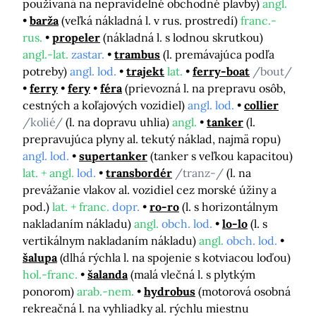
používaná na nepravidelné obchodné plavby)
angl.
barža
(veľká nákladná l. v rus. prostredí)
franc.-
rus.
propeler
(nákladná l. s lodnou skrutkou)
angl.-lat.
zastar.
trambus
(l. premávajúca podľa
potreby)
angl. lod.
trajekt
lat.
ferry-boat
/bout/
ferry
fery
féra
(prievozná l. na prepravu osôb,
cestných a koľajových vozidiel)
angl. lod.
collier
/kolié/
(l. na dopravu uhlia)
angl.
tanker
(l.
prepravujúca plyny al. tekutý náklad, najmä ropu)
angl. lod.
supertanker
(tanker s veľkou kapacitou)
lat. + angl.
lod.
transbordér
/tranz-/
(l. na
prevážanie vlakov al. vozidiel cez morské úžiny a
pod.)
lat. + franc.
dopr.
ro-ro
(l. s horizontálnym
nakladaním nákladu)
angl.
obch. lod.
lo-lo
(l. s
vertikálnym nakladaním nákladu)
angl.
obch. lod.
šalupa
(dlhá rýchla l. na spojenie s kotviacou loďou)
hol.-franc.
šalanda
(malá vlečná l. s plytkým
ponorom)
arab.-nem.
hydrobus
(motorová osobná
rekreačná l. na vyhliadky al. rýchlu miestnu