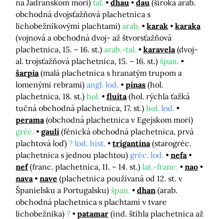
na Jadranskom mori)
tal.
dhau
dau
(široká arab.
obchodná dvojsťažňová plachetnica s
lichobežníkovými plachtami)
arab.
karak
karaka
(vojnová a obchodná dvoj- až štvorsťažňová
plachetnica, 15. – 16. st.)
arab.-tal.
karavela
(dvoj-
al. trojsťažňová plachetnica, 15. – 16. st.)
špan.
šarpia
(malá plachetnica s hranatým trupom a
lomenými rebrami)
angl. lod.
pinas
(hol.
plachetnica, 18. st.)
hol.
fluita
(hol. rýchla ťažká
tučná obchodná plachetnica, 17. st.)
hol.
lod.
perama
(obchodná plachetnica v Egejskom mori)
gréc.
gauli
(fénická obchodná plachetnica, prvá
plachtová loď)
?
lod. hist.
trigantína
(starogréc.
plachetnica s jednou plachtou)
gréc. lod.
nefa
nef
(franc. plachetnica, 11. – 14. st.)
lat.-franc.
nao
nava
nave
(plachetnica používaná od 12. st. v
Španielsku a Portugalsku)
špan.
dhan
(arab.
obchodná plachetnica s plachtami v tvare
lichobežníka)
?
patamar
(ind. štíhla plachetnica až