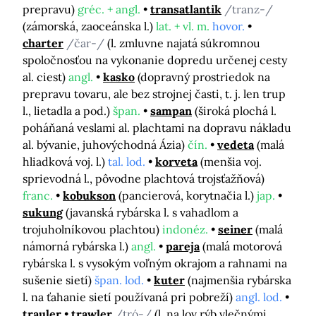
prepravu)
gréc. + angl.
transatlantik
/tranz-/
(zámorská, zaoceánska l.)
lat. + vl. m.
hovor.
charter
/čar-/
(l. zmluvne najatá súkromnou
spoločnosťou na vykonanie dopredu určenej cesty
al. ciest)
angl.
kasko
(dopravný prostriedok na
prepravu tovaru, ale bez strojnej časti, t. j. len trup
l., lietadla a pod.)
špan.
sampan
(široká plochá l.
poháňaná veslami al. plachtami na dopravu nákladu
al. bývanie, juhovýchodná Ázia)
čín.
vedeta
(malá
hliadková voj. l.)
tal. lod.
korveta
(menšia voj.
sprievodná l., pôvodne plachtová trojsťažňová)
franc.
kobukson
(pancierová, korytnačia l.)
jap.
sukung
(javanská rybárska l. s vahadlom a
trojuholníkovou plachtou)
indonéz.
seiner
(malá
námorná rybárska l.)
angl.
pareja
(malá motorová
rybárska l. s vysokým voľným okrajom a rahnami na
sušenie sietí)
špan. lod.
kuter
(najmenšia rybárska
l. na ťahanie sietí používaná pri pobreží)
angl. lod.
trauler
trawler
/tró-/
(l. na lov rýb vlečnými