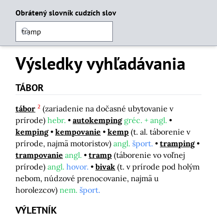
Obrátený slovník cudzích slov
Výsledky vyhľadávania
TÁBOR
2
tábor
(zariadenie na dočasné ubytovanie v
prírode)
hebr.
autokemping
gréc. + angl.
kemping
kempovanie
kemp
(t. al. táborenie v
prírode, najmä motoristov)
angl.
šport.
tramping
trampovanie
angl.
tramp
(táborenie vo voľnej
prírode)
angl.
hovor.
bivak
(t. v prírode pod holým
nebom, núdzové prenocovanie, najmä u
horolezcov)
nem.
šport.
VÝLETNÍK