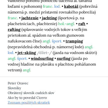
vlastného pohonu pomocou tlačenia al. ťahania
loďami s pohonom)
franc.
lod.
kabotáž
(pobrežná
námorná p. medzi prístavmi rovnakého pobrežia)
franc.
jachtenie
jachting
(športová p. na
plachetniciach, plachtenie)
hol.-angl.
raft
rafting
(splavovanie vodných tokov s veľkým
prietokom al. spádom na veľkom gumovom
nafukovacom člne)
angl.
šport.
tramping
(nepravidelná obchodná p. námornej lode)
angl.
lod.
jet-skiing
/džet-/
(jazda na vodnom skútri)
angl.
šport.
windsurfing
surfing
(jazda po
vodnej hladine na plaváku s plachtou poháňanom
vetrom)
angl.
Peter Oravec
Slovníky
Obrátený slovník cudzích slov
Ako by to povedal Cicero
Zoznam použitých skratiek