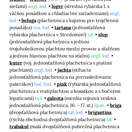
sieťami)
angl.
lod.
loger
(stredná rybárska l. s
väčšou posádkou a chladiacimi zariadeniami)
angl.
lod.
beluga
(plachetnica s kajutou pre trojčlennú
posadáku)
rus. lod.
tartana
(jednosťažňová
rybárska plachetnica v Stredomorí)
tal.
slup
(jednosťažňová plachetnica s jednou
trojuholníkovou plachtou medzi provou a sťažňom
a jednou hlavnou plachtou na sťažni)
angl.
lod.
kuter
(voj. jednosťažňová plachetnica s piatimi
plachtami)
angl. lod.
jachta
(stíhacia
jednosťažňová plachetnica na prenasledovanie
pašerákov)
hol. hist.
pink
(rybárska jednosťažňová
plachetnica s vratiplachtou a kosatkou a s bočnými
lopaticami)
hol.
galeota
(menšia vojnová veslová
jednosťažňová plachetnica, 16. – 17. st.)
špan.
briga
(dvojsťažňová plachetnica)
tal. lod.
brigantína
(rýchla obchodná dvojsťažňová plachetnica)
tal.
trabakul
(malá dvojsťažňová pobrežná plachetnica