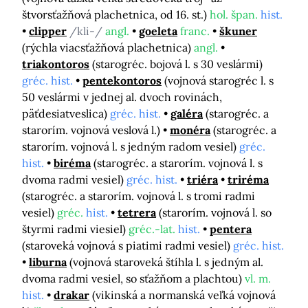
štvorsťažňová plachetnica, od 16. st.)
hol. špan.
hist.
clipper
/kli-/
angl.
goeleta
franc.
škuner
(rýchla viacsťažňová plachetnica)
angl.
triakontoros
(starogréc. bojová l. s 30 veslármi)
gréc. hist.
pentekontoros
(vojnová starogréc l. s
50 veslármi v jednej al. dvoch rovinách,
päťdesiatveslica)
gréc. hist.
galéra
(starogréc. a
starorím. vojnová veslová l.)
monéra
(starogréc. a
starorím. vojnová l. s jedným radom vesiel)
gréc.
hist.
biréma
(starogréc. a starorím. vojnová l. s
dvoma radmi vesiel)
gréc. hist.
triéra
triréma
(starogréc. a starorím. vojnová l. s tromi radmi
vesiel)
gréc.
hist.
tetrera
(starorím. vojnová l. so
štyrmi radmi viesiel)
gréc.-lat.
hist.
pentera
(staroveká vojnová s piatimi radmi vesiel)
gréc. hist.
liburna
(vojnová staroveká štíhla l. s jedným al.
dvoma radmi vesiel, so sťažňom a plachtou)
vl. m.
hist.
drakar
(vikinská a normanská veľká vojnová