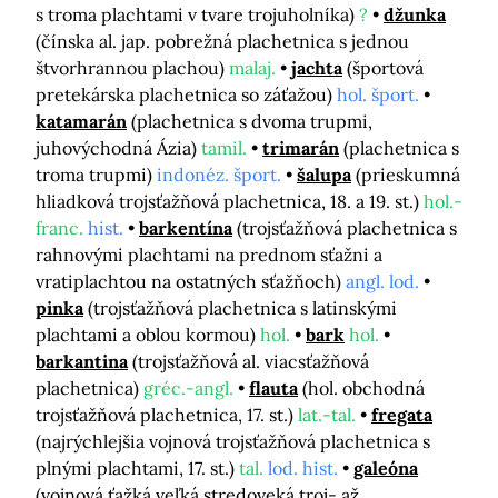
s troma plachtami v tvare trojuholníka)
?
džunka
(čínska al. jap. pobrežná plachetnica s jednou
štvorhrannou plachou)
malaj.
jachta
(športová
pretekárska plachetnica so záťažou)
hol. šport.
katamarán
(plachetnica s dvoma trupmi,
juhovýchodná Ázia)
tamil.
trimarán
(plachetnica s
troma trupmi)
indonéz. šport.
šalupa
(prieskumná
hliadková trojsťažňová plachetnica, 18. a 19. st.)
hol.-
franc.
hist.
barkentína
(trojsťažňová plachetnica s
rahnovými plachtami na prednom sťažni a
vratiplachtou na ostatných sťažňoch)
angl. lod.
pinka
(trojsťažňová plachetnica s latinskými
plachtami a oblou kormou)
hol.
bark
hol.
barkantina
(trojsťažňová al. viacsťažňová
plachetnica)
gréc.-angl.
flauta
(hol. obchodná
trojsťažňová plachetnica, 17. st.)
lat.-tal.
fregata
(najrýchlejšia vojnová trojsťažňová plachetnica s
plnými plachtami, 17. st.)
tal.
lod. hist.
galeóna
(vojnová ťažká veľká stredoveká troj- až