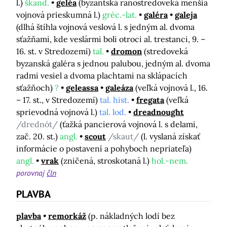
l.)
škand.
geléa
(byzantská ranostredoveká menšia
vojnová prieskumná l.)
gréc.-lat.
galéra
galeja
(dlhá štíhla vojnová veslová l. s jedným al. dvoma
sťažňami, kde veslármi boli otroci al. trestanci, 9. –
16. st. v Stredozemí)
tal.
dromon
(stredoveká
byzanská galéra s jednou palubou, jedným al. dvoma
radmi vesiel a dvoma plachtami na sklápacích
sťažňoch)
?
geleassa
galeáza
(veľká vojnová l., 16.
– 17. st., v Stredozemí)
tal. hist.
fregata
(veľká
sprievodná vojnová l.)
tal. lod.
dreadnought
/drednót/
(ťažká pancierová vojnová l. s delami,
zač. 20. st.)
angl.
scout
/skaut/
(l. vyslaná získať
informácie o postavení a pohyboch nepriateľa)
angl.
vrak
(zničená, stroskotaná l.)
hol.-nem.
porovnaj
čln
PLAVBA
plavba
remorkáž
(p. nákladných lodí bez