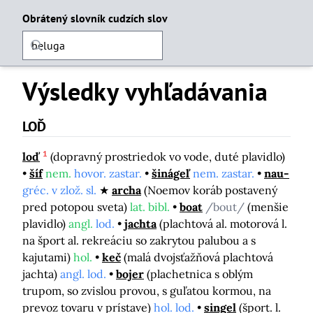
Obrátený slovník cudzích slov
Výsledky vyhľadávania
LOĎ
1
loď
(dopravný prostriedok vo vode, duté plavidlo)
šíf
nem.
hovor. zastar.
šinágeľ
nem. zastar.
nau-
gréc. v zlož. sl.
archa
(Noemov koráb postavený
pred potopou sveta)
lat. bibl.
boat
/bout/
(menšie
plavidlo)
angl.
lod.
jachta
(plachtová al. motorová l.
na šport al. rekreáciu so zakrytou palubou a s
kajutami)
hol.
keč
(malá dvojsťažňová plachtová
jachta)
angl. lod.
bojer
(plachetnica s oblým
trupom, so zvislou provou, s guľatou kormou, na
prevoz tovaru v prístave)
hol. lod.
singel
(šport. l.