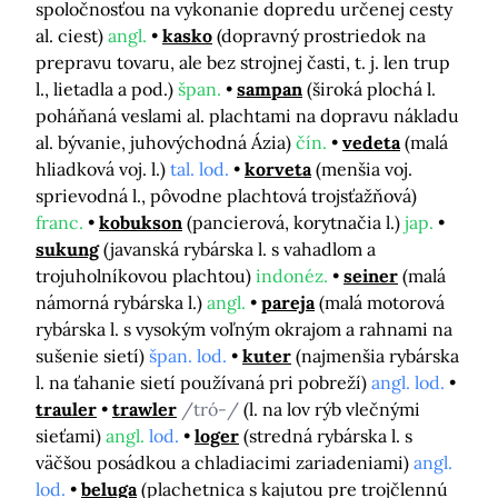
spoločnosťou na vykonanie dopredu určenej cesty
al. ciest)
angl.
kasko
(dopravný prostriedok na
prepravu tovaru, ale bez strojnej časti, t. j. len trup
l., lietadla a pod.)
špan.
sampan
(široká plochá l.
poháňaná veslami al. plachtami na dopravu nákladu
al. bývanie, juhovýchodná Ázia)
čín.
vedeta
(malá
hliadková voj. l.)
tal. lod.
korveta
(menšia voj.
sprievodná l., pôvodne plachtová trojsťažňová)
franc.
kobukson
(pancierová, korytnačia l.)
jap.
sukung
(javanská rybárska l. s vahadlom a
trojuholníkovou plachtou)
indonéz.
seiner
(malá
námorná rybárska l.)
angl.
pareja
(malá motorová
rybárska l. s vysokým voľným okrajom a rahnami na
sušenie sietí)
špan. lod.
kuter
(najmenšia rybárska
l. na ťahanie sietí používaná pri pobreží)
angl. lod.
trauler
trawler
/tró-/
(l. na lov rýb vlečnými
sieťami)
angl.
lod.
loger
(stredná rybárska l. s
väčšou posádkou a chladiacimi zariadeniami)
angl.
lod.
beluga
(plachetnica s kajutou pre trojčlennú