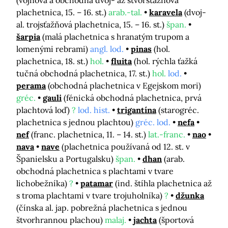
(vojnová a obchodná dvoj- až štvorsťažňová
plachetnica, 15. – 16. st.)
arab.-tal.
karavela
(dvoj-
al. trojsťažňová plachetnica, 15. – 16. st.)
špan.
šarpia
(malá plachetnica s hranatým trupom a
lomenými rebrami)
angl. lod.
pinas
(hol.
plachetnica, 18. st.)
hol.
fluita
(hol. rýchla ťažká
tučná obchodná plachetnica, 17. st.)
hol.
lod.
perama
(obchodná plachetnica v Egejskom mori)
gréc.
gauli
(fénická obchodná plachetnica, prvá
plachtová loď)
?
lod. hist.
trigantína
(starogréc.
plachetnica s jednou plachtou)
gréc. lod.
nefa
nef
(franc. plachetnica, 11. – 14. st.)
lat.-franc.
nao
nava
nave
(plachetnica používaná od 12. st. v
Španielsku a Portugalsku)
špan.
dhan
(arab.
obchodná plachetnica s plachtami v tvare
lichobežníka)
?
patamar
(ind. štíhla plachetnica až
s troma plachtami v tvare trojuholníka)
?
džunka
(čínska al. jap. pobrežná plachetnica s jednou
štvorhrannou plachou)
malaj.
jachta
(športová