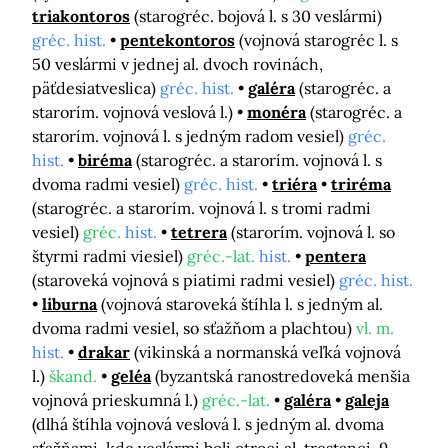
triakontoros
(starogréc. bojová l. s 30 veslármi)
gréc. hist.
pentekontoros
(vojnová starogréc l. s
50 veslármi v jednej al. dvoch rovinách,
päťdesiatveslica)
gréc. hist.
galéra
(starogréc. a
starorím. vojnová veslová l.)
monéra
(starogréc. a
starorím. vojnová l. s jedným radom vesiel)
gréc.
hist.
biréma
(starogréc. a starorím. vojnová l. s
dvoma radmi vesiel)
gréc. hist.
triéra
triréma
(starogréc. a starorím. vojnová l. s tromi radmi
vesiel)
gréc.
hist.
tetrera
(starorím. vojnová l. so
štyrmi radmi viesiel)
gréc.-lat.
hist.
pentera
(staroveká vojnová s piatimi radmi vesiel)
gréc. hist.
liburna
(vojnová staroveká štíhla l. s jedným al.
dvoma radmi vesiel, so sťažňom a plachtou)
vl. m.
hist.
drakar
(vikinská a normanská veľká vojnová
l.)
škand.
geléa
(byzantská ranostredoveká menšia
vojnová prieskumná l.)
gréc.-lat.
galéra
galeja
(dlhá štíhla vojnová veslová l. s jedným al. dvoma