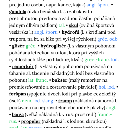
pre jednu osobu, napr. kanoe, kajak)
angl. šport.
gondola
(úzka benátska l. so zobákovito
pretiahnutou prednou a zadnou časťou poháňaná
jedným dlhým pádlom)
tal.
skul
(cvičná športová
veslárska l.)
angl. šport.
hydrofil
(l. s krídlami pod
trupom, na kt. sa kĺže pri vyššej rýchlosti)
gréc. odb.
glizér
gréc.
hydroglizér
(l. s vlastným pohonom
poháňaná leteckou vrtuľou, ktorá pri vyšších
rýchlostiach kĺže po hladine, klzák)
gréc.-franc.
lod.
remorkér
(l. s vlastným pohonom používaná na
ťahanie al. tlačenie nákladných lodí bez vlastného
pohonu)
lat. franc.
buksér
(malý remorkér na
premiestňovanie a zostavovanie plavidiel)
hol. lod.
foršpán
(spojenie dvoch lodí pri plavbe cez zložitý
úsek)
nem.
lod. slang.
tramp
(nákladná námorná l.
používaná na nepravidelné obchodné plavby)
angl.
barža
(veľká nákladná l. v rus. prostredí)
franc.-
rus.
propeler
(nákladná l. s lodnou skrutkou)