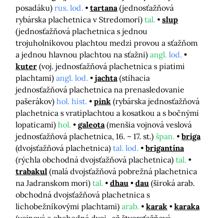
posadáku)
rus. lod.
tartana
(jednosťažňová
rybárska plachetnica v Stredomorí)
tal.
slup
(jednosťažňová plachetnica s jednou
trojuholníkovou plachtou medzi provou a sťažňom
a jednou hlavnou plachtou na sťažni)
angl.
lod.
kuter
(voj. jednosťažňová plachetnica s piatimi
plachtami)
angl. lod.
jachta
(stíhacia
jednosťažňová plachetnica na prenasledovanie
pašerákov)
hol. hist.
pink
(rybárska jednosťažňová
plachetnica s vratiplachtou a kosatkou a s bočnými
lopaticami)
hol.
galeota
(menšia vojnová veslová
jednosťažňová plachetnica, 16. – 17. st.)
špan.
briga
(dvojsťažňová plachetnica)
tal. lod.
brigantína
(rýchla obchodná dvojsťažňová plachetnica)
tal.
trabakul
(malá dvojsťažňová pobrežná plachetnica
na Jadranskom mori)
tal.
dhau
dau
(široká arab.
obchodná dvojsťažňová plachetnica s
lichobežníkovými plachtami)
arab.
karak
karaka