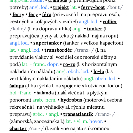
angl.-lat.
zastar.
trambus
(l. premávajúca podľa
potreby)
angl. lod.
trajekt
lat.
ferry-boat
/bout/
ferry
fery
féra
(prievozná l. na prepravu osôb,
cestných a koľajových vozidiel)
angl. lod.
collier
/kolié/
(l. na dopravu uhlia)
angl.
tanker
(l.
prepravujúca plyny al. tekutý náklad, najmä ropu)
angl. lod.
supertanker
(tanker s veľkou kapacitou)
lat. + angl.
lod.
transbordér
/tranz-/
(l. na
prevážanie vlakov al. vozidiel cez morské úžiny a
pod.)
lat. + franc.
dopr.
ro-ro
(l. s horizontálnym
nakladaním nákladu)
angl.
obch. lod.
lo-lo
(l. s
vertikálnym nakladaním nákladu)
angl.
obch. lod.
šalupa
(dlhá rýchla l. na spojenie s kotviacou loďou)
hol.-franc.
šalanda
(malá vlečná l. s plytkým
ponorom)
arab.-nem.
hydrobus
(motorová osobná
rekreačná l. na vyhliadky al. rýchlu miestnu
prepravu)
gréc. + angl.
transatlantik
/tranz-/
(zámorská, zaoceánska l.)
lat. + vl. m.
hovor.
charter
/čar-/
(l. zmluvne najatá súkromnou