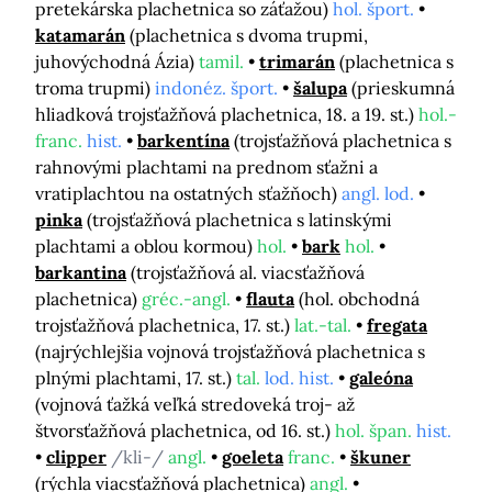
pretekárska plachetnica so záťažou)
hol. šport.
katamarán
(plachetnica s dvoma trupmi,
juhovýchodná Ázia)
tamil.
trimarán
(plachetnica s
troma trupmi)
indonéz. šport.
šalupa
(prieskumná
hliadková trojsťažňová plachetnica, 18. a 19. st.)
hol.-
franc.
hist.
barkentína
(trojsťažňová plachetnica s
rahnovými plachtami na prednom sťažni a
vratiplachtou na ostatných sťažňoch)
angl. lod.
pinka
(trojsťažňová plachetnica s latinskými
plachtami a oblou kormou)
hol.
bark
hol.
barkantina
(trojsťažňová al. viacsťažňová
plachetnica)
gréc.-angl.
flauta
(hol. obchodná
trojsťažňová plachetnica, 17. st.)
lat.-tal.
fregata
(najrýchlejšia vojnová trojsťažňová plachetnica s
plnými plachtami, 17. st.)
tal.
lod. hist.
galeóna
(vojnová ťažká veľká stredoveká troj- až
štvorsťažňová plachetnica, od 16. st.)
hol. špan.
hist.
clipper
/kli-/
angl.
goeleta
franc.
škuner
(rýchla viacsťažňová plachetnica)
angl.