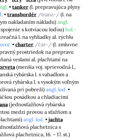
ngl.
tanker
(l. prepravujúca plyny
d.
transbordér
/tranz-/
(l. na
álnym nakladaním nákladu)
angl.
na spojenie s kotviacou loďou)
hol.-
eačná l. na vyhliadky al. rýchlu
ovor.
charter
/čar-/
(l. zmluvne
pravný prostriedok na prepravu
áňaná veslami al. plachtami na
orveta
(menšia voj. sprievodná l.,
vanská rybárska l. s vahadlom a
orová rybárska l. s vysokým voľným
oužívaná pri pobreží)
angl. lod.
 väčšou posádkou a chladiacimi
tana
(jednosťažňová rybárska
chtou medzi provou a sťažňom a
 plachtami)
angl. lod.
jachta
ednosťažňová plachetnica s
ňová plachetnica, 16. – 17. st.)