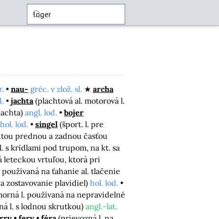
r.
nau-
gréc. v zlož. sl.
archa
d.
jachta
(plachtová al. motorová l.
jachta)
angl. lod.
bojer
hol. lod.
singel
(šport. l. pre
nutou prednou a zadnou časťou
(l. s krídlami pod trupom, na kt. sa
 leteckou vrtuľou, ktorá pri
 používaná na ťahanie al. tlačenie
 zostavovanie plavidiel)
hol. lod.
orná l. používaná na nepravidelné
ná l. s lodnou skrutkou)
angl.-lat.
rry
fery
féra
(prievozná l. na