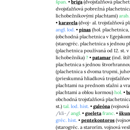
špan.
briga
(dvojsťažňová plache
dvojsťažňová pobrežná plachetnic
lichobežníkovými plachtami)
arab.
karavela
(dvoj- al. trojsťažňová pl
angl. lod.
pinas
(hol. plachetnica, 
(obchodná plachetnica v Egejsko
(starogréc. plachetnica s jednou 
(plachetnica používaná od 12. st. 
lichobežníka)
?
patamar
(ind. št
plachetnica s jednou štvorhranno
(plachetnica s dvoma trupmi, juh
(prieskumná hliadková trojsťažňová 
plachtami na prednom sťažni a vra
plachtami a oblou kormou)
hol.
b
obchodná trojsťažňová plachetnica, 
st.)
tal.
lod. hist.
galeóna
(vojnová 
/kli-/
angl.
goeleta
franc.
škun
gréc. hist.
pentekontoros
(vojno
(starogréc. a starorím. vojnová vesl