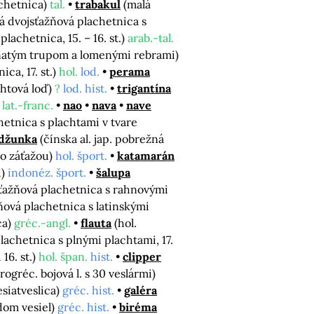
achetnica)
tal.
trabakul
(malá
á dvojsťažňová plachetnica s
lachetnica, 15. – 16. st.)
arab.-tal.
anatým trupom a lomenými rebrami)
ca, 17. st.)
hol.
lod.
perama
chtová loď)
?
lod. hist.
trigantína
)
lat.-franc.
nao
nava
nave
hetnica s plachtami v tvare
džunka
(čínska al. jap. pobrežná
so záťažou)
hol. šport.
katamarán
i)
indonéz. šport.
šalupa
sťažňová plachetnica s rahnovými
žňová plachetnica s latinskými
ca)
gréc.-angl.
flauta
(hol.
plachetnica s plnými plachtami, 17.
16. st.)
hol. špan.
hist.
clipper
arogréc. bojová l. s 30 veslármi)
esiatveslica)
gréc. hist.
galéra
adom vesiel)
gréc. hist.
biréma