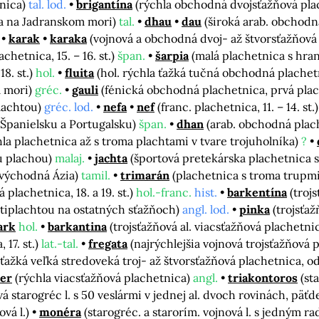
tnica)
tal. lod.
brigantína
(rýchla obchodná dvojsťažňová pl
a na Jadranskom mori)
tal.
dhau
dau
(široká arab. obchodn
karak
karaka
(vojnová a obchodná dvoj- až štvorsťažňová p
achetnica, 15. – 16. st.)
špan.
šarpia
(malá plachetnica s hr
18. st.)
hol.
fluita
(hol. rýchla ťažká tučná obchodná plachetni
m mori)
gréc.
gauli
(fénická obchodná plachetnica, prvá pla
plachtou)
gréc. lod.
nefa
nef
(franc. plachetnica, 11. – 14. st.
v Španielsku a Portugalsku)
špan.
dhan
(arab. obchodná plac
íhla plachetnica až s troma plachtami v tvare trojuholníka)
?
u plachou)
malaj.
jachta
(športová pretekárska plachetnica 
ovýchodná Ázia)
tamil.
trimarán
(plachetnica s troma trupm
plachetnica, 18. a 19. st.)
hol.-franc.
hist.
barkentína
(troj
tiplachtou na ostatných sťažňoch)
angl. lod.
pinka
(trojsťa
ark
hol.
barkantina
(trojsťažňová al. viacsťažňová plachetni
17. st.)
lat.-tal.
fregata
(najrýchlejšia vojnová trojsťažňová 
ťažká veľká stredoveká troj- až štvorsťažňová plachetnica, od 
er
(rýchla viacsťažňová plachetnica)
angl.
triakontoros
(st
vá starogréc l. s 50 veslármi v jednej al. dvoch rovinách, päťd
ová l.)
monéra
(starogréc. a starorím. vojnová l. s jedným r