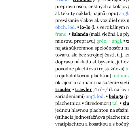
prepravu osôb, cestných a koľajov
al. tekutý náklad, najmä ropu)
angl.
prevážanie vlakov al. vozidiel cez
obch. lod.
lo-lo
(l. s vertikálnym
franc.
šalanda
(malá vlečná l. s 
miestnu prepravu)
gréc. + angl.
t
najatá súkromnou spoločnosťou na 
tovaru, ale bez strojnej časti, t. j. l
dopravu nákladu al. bývanie, juho
pôvodne plachtová trojsťažňová)
f
trojuholníkovou plachtou)
indonéz
okrajom a rahnami na sušenie siet
trauler
trawler
/tró-/
(l. na lo
zariadeniami)
angl. lod.
beluga
(p
plachetnica v Stredomorí)
tal.
sl
jednou hlavnou plachtou na sťažn
(stíhacia jednosťažňová plachetni
vratiplachtou a kosatkou a s bočn