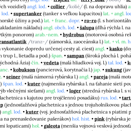
ých vozidiel)
angl. lod.
collier
/kolié/
(l. na dopravu uhlia)
a
 lod.
supertanker
(tanker s veľkou kapacitou)
lat. + angl.
lo
 morské úžiny a pod.)
lat. + franc.
dopr.
ro-ro
(l. s horizont
 nakladaním nákladu)
angl.
obch. lod.
šalupa
(dlhá rýchla l. 
plytkým ponorom)
arab.-nem.
hydrobus
(motorová osobná rekr
ransatlantik
/tranz-/
(zámorská, zaoceánska l.)
lat. + vl. m.
h
vykonanie dopredu určenej cesty al. ciest)
angl.
kasko
(do
en trup l., lietadla a pod.)
špan.
sampan
(široká plochá l. poh
východná Ázia)
čín.
vedeta
(malá hliadková voj. l.)
tal. lod.
k
ranc.
kobukson
(pancierová, korytnačia l.)
jap.
sukung
(ja
.
seiner
(malá námorná rybárska l.)
angl.
pareja
(malá mot
í)
špan. lod.
kuter
(najmenšia rybárska l. na ťahanie sietí p
v rýb vlečnými sieťami)
angl.
lod.
loger
(stredná rybárska l. s
lachetnica s kajutou pre trojčlennú posadáku)
rus. lod.
tar
up
(jednosťažňová plachetnica s jednou trojuholníkovou pla
i)
angl.
lod.
kuter
(voj. jednosťažňová plachetnica s piatimi
ca na prenasledovanie pašerákov)
hol. hist.
pink
(rybárska j
ými lopaticami)
hol.
galeota
(menšia vojnová veslová jednosťaž