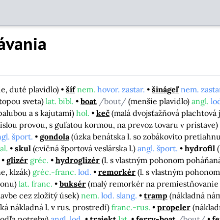
ávania
e, duté plavidlo)
šíf
nem.
hovor. zastar.
šinágeľ
nem. zasta
topou sveta)
lat. bibl.
boat
/bout/
(menšie plavidlo)
angl.
lo
 palubou a s kajutami)
hol.
keč
(malá dvojsťažňová plachtová 
islou provou, s guľatou kormou, na prevoz tovaru v prístave)
gl. šport.
gondola
(úzka benátska l. so zobákovito pretiah
al.
skul
(cvičná športová veslárska l.)
angl. šport.
hydrofil
glizér
gréc.
hydroglizér
(l. s vlastným pohonom poháňaná
ne, klzák)
gréc.-franc.
lod.
remorkér
(l. s vlastným pohonom
honu)
lat. franc.
buksér
(malý remorkér na premiestňovanie a
lavbe cez zložitý úsek)
nem.
lod. slang.
tramp
(nákladná nám
ľká nákladná l. v rus. prostredí)
franc.-rus.
propeler
(náklad
podľa potreby)
angl. lod.
trajekt
lat.
ferry-boat
/bout/
fe