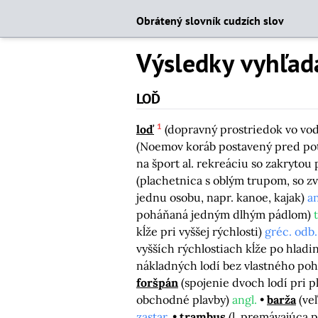
Obrátený slovník cudzích slov
Výsledky vyhľad
LOĎ
1
loď
(dopravný prostriedok vo vod
(Noemov koráb postavený pred po
na šport al. rekreáciu so zakrytou
(plachetnica s oblým trupom, so zv
jednu osobu, napr. kanoe, kajak)
an
poháňaná jedným dlhým pádlom)
t
kĺže pri vyššej rýchlosti)
gréc. odb.
vyšších rýchlostiach kĺže po hladi
nákladných lodí bez vlastného po
foršpán
(spojenie dvoch lodí pri p
obchodné plavby)
angl.
barža
(ve
zastar.
trambus
(l. premávajúca 