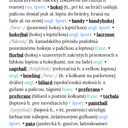
zrazila drevené valčeky zostavené do rôznych
tvarov)
rus. šport.
hokej
(h., pri kt. sa hráči usilujú
palicou dostať puk al. loptu do bránky, hraná na
ľade al. na zemi)
angl. šport.
bandy
bandyhokej
/ben-/
(pozemný hokej s loptičkou)
angl. šport.
hokejbal
(hokej s loptičkou)
angl. šport.
lacrosse
/lakros/
(h. kanadského pôvodu podobná
pozemnému hokeju s paličkou a loptou)
franc.
florbal
(hokej v uzavretých zakrytých priestoroch s
ľahkou loptou a hokejkami, nie na ľade)
angl.
cageball
/kejdžból/
(rekreačná h. s veľkou loptou)
angl.
bowling
/bou-/
(h. s kolkami na parketovej
dráhe)
angl.
biliard
(spoločenská stolová h. s
guľami a palicou, tágom)
franc.
preferans
preferanc
(biliard s piatimi kolkami)
franc.
torbala
(loptová h. pre nevidiacich)
?
šport.
paintball
/pejntbal/
(bojová h., v kt. protivníci strieľajú
farbiacimi nábojmi, želatínovými guľkami)
angl.
šport.
pato
(jazdecká h. gaučov, latinskoamer.