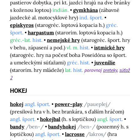
pastierov dobytka, pri kt. jazdci hrajú na dve bránky
s koženou loptou)
indián.
gymkhána
(zábavné
jazdecké al. motocyklové hry)
ind. šport.
episkyros
(starogréc. loptová kopacia h.)
gréc.
šport.
harpastum
(starorím. loptová kopacia h.)
gréc.-lat.
hist.
nemejské hry
(starogréc. šport. hry
v behu, zápasení a pod.)
vl. m.
hist.
istmické hry
(starogréc. hry na počesť boha Poseidóna so šport.
a umeleckými súťažami)
gréc. hist.
juvenílie
(starorím. hry mládeže)
lat.
hist.
porovnaj
preteky
súťaž
2
HOKEJ
hokej
angl. šport.
power-play
/paueplej/
(presilová hra v h. bez brankára, s ďalším hráčom)
angl. šport.
hokejbal
(h. s loptičkou)
angl.
šport.
bandy
/ben-/
bandyhokej
/ben-/
(pozemný h. s
loptičkou)
angl. šport.
lacrosse
/lakros/
(hra