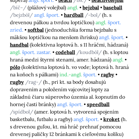
súpera)
angl. šport.
beach
/bíč/
beachvolejbal
/bíč-/
(plážový volejbal)
angl.
bejzbal
baseball
/bejzból/
angl. šport.
hardball
/-bol/
(h. s
drevenou pálkou a tvrdou loptičkou)
angl.
šport.
zried.
softbal
(jednoduchšia forma bejzbalu s
mäkšou loptičkou na menšom ihrisku)
angl. šport.
handbal
(kolektívna loptová h. s 11 hráčmi, hádzaná)
angl.
šport. zastar.
codeball
/koudból/
(h. s loptou
hraná medzi štyrmi stenami, amer. hádzaná)
angl.
pólo
(kolektívna loptová h. vo vode; loptová h. hraná
na koňoch s pálkami)
ind.-angl.
šport.
ragby
rugby
/rag-/
(h., pri kt. sa body dosahujú
dopravením a položením vajcovitej lopty za
základnú čiaru súperovho územia al. kopnutím do
hornej časti bránky)
angl. šport.
speedball
/spídbol/
(amer. loptová h. vytvorená spojením
basketbalu, futbalu a ragby)
angl. šport.
kroket
(h.
s drevenou guľou, kt. má hráč prehnať pomocou
drevenej paličky 12 bránkami k cieľovému kolíku)