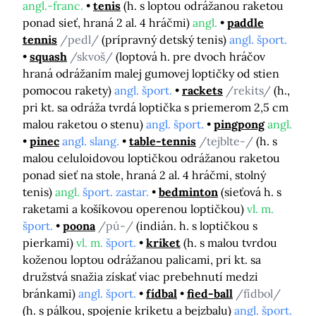
angl.-franc.
tenis
(h. s loptou odrážanou raketou
ponad sieť, hraná 2 al. 4 hráčmi)
angl.
paddle
tennis
/pedl/
(prípravný detský tenis)
angl. šport.
squash
/skvoš/
(loptová h. pre dvoch hráčov
hraná odrážaním malej gumovej loptičky od stien
pomocou rakety)
angl. šport.
rackets
/rekits/
(h.,
pri kt. sa odráža tvrdá loptička s priemerom 2,5 cm
malou raketou o stenu)
angl. šport.
pingpong
angl.
pinec
angl. slang.
table-tennis
/tejblte-/
(h. s
malou celuloidovou loptičkou odrážanou raketou
ponad sieť na stole, hraná 2 al. 4 hráčmi, stolný
tenis)
angl.
šport. zastar.
bedminton
(sieťová h. s
raketami a košíkovou operenou loptičkou)
vl. m.
šport.
poona
/pú-/
(indián. h. s loptičkou s
pierkami)
vl. m.
šport.
kriket
(h. s malou tvrdou
koženou loptou odrážanou palicami, pri kt. sa
družstvá snažia získať viac prebehnutí medzi
bránkami)
angl. šport.
fídbal
fied-ball
/fídbol/
(h. s pálkou, spojenie kriketu a bejzbalu)
angl. šport.