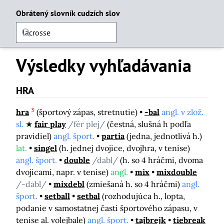
Obrátený slovník cudzích slov
Výsledky vyhľadávania
HRA
3
hra
(športový zápas, stretnutie)
-bal
angl. v zlož.
sl.
fair play
/fér plej/
(čestná, slušná h podľa
pravidiel)
angl. šport.
partia
(jedna, jednotlivá h.)
lat.
singel
(h. jednej dvojice, dvojhra, v tenise)
angl. šport.
double
/dabl/
(h. so 4 hráčmi, dvoma
dvojicami, napr. v tenise)
angl.
mix
mixdouble
/-dabl/
mixdebl
(zmiešaná h. so 4 hráčmi)
angl.
šport.
setball
setbal
(rozhodujúca h., lopta,
podanie v samostatnej časti športového zápasu, v
tenise al. volejbale)
angl. šport.
tajbrejk
tiebreak