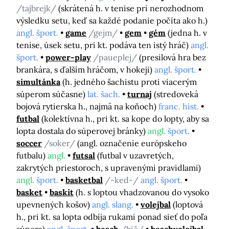
/tajbrejk/
(skrátená h. v tenise pri nerozhodnom
výsledku setu, keď sa každé podanie počíta ako h.)
angl. šport.
game
/gejm/
gem
gém
(jedna h. v
tenise, úsek setu, pri kt. podáva ten istý hráč)
angl.
šport.
power-play
/paueplej/
(presilová hra bez
brankára, s ďalším hráčom, v hokeji)
angl. šport.
simultánka
(h. jedného šachistu proti viacerým
súperom súčasne)
lat. šach.
turnaj
(stredoveká
bojová rytierska h., najmä na koňoch)
franc. hist.
futbal
(kolektívna h., pri kt. sa kope do lopty, aby sa
lopta dostala do súperovej bránky)
angl.
šport.
soccer
/soker/
(angl. označenie európskeho
futbalu)
angl.
futsal
(futbal v uzavretých,
zakrytých priestoroch, s upravenými pravidlami)
angl.
šport.
basketbal
/-ked-/
angl. šport.
basket
baskit
(h. s loptou vhadzovanou do vysoko
upevnených košov)
angl. slang.
volejbal
(loptová
h., pri kt. sa lopta odbíja rukami ponad sieť do poľa