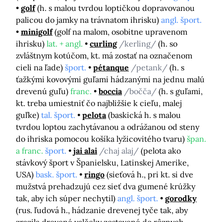
golf
(h. s malou tvrdou loptičkou dopravovanou
palicou do jamky na trávnatom ihrisku)
angl. šport.
minigolf
(golf na malom, osobitne upravenom
ihrisku)
lat. + angl.
curling
/kerling/
(h. so
zvláštnym kotúčom, kt. má zostať na označenom
cieli na ľade)
šport.
pétanque
/petank/
(h. s
ťažkými kovovými guľami hádzanými na jednu malú
drevenú guľu)
franc.
boccia
/bočča/
(h. s guľami,
kt. treba umiestniť čo najbližšie k cieľu, malej
guľke)
tal. šport.
pelota
(baskická h. s malou
tvrdou loptou zachytávanou a odrážanou od steny
do ihriska pomocou košíka lyžicovitého tvaru)
špan.
a franc.
šport.
jai alai
/chaj alaj/
(pelota ako
stávkový šport v Španielsku, Latinskej Amerike,
USA)
bask. šport.
ringo
(sieťová h., pri kt. si dve
mužstvá prehadzujú cez sieť dva gumené krúžky
tak, aby ich súper nechytil)
angl. šport.
gorodky
(rus. ľudová h., hádzanie drevenej tyče tak, aby