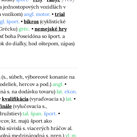
na jednostopových vozidlách v
m vozíkom)
angl. motor.
trial
gl. šport.
bikros
(cyklistické
 Grécku)
gréc.
nemejské hry
sť boha Poseidóna so šport. a
ok do diaľky, hod oštepom, zápas)
z
(s., súbeh, výboreové konanie na
deliek, hercov a pod.)
angl.
jná s. na dodávku tovaru)
lat.
ekon.
kvalifikácia
(vyraďovacia s.)
lat.
inále
(vylučovacia s.,
 družstiev)
tal. špan.
šport.
ovcov, kt. majú šport ako
á súvislá s. viacerých hráčov al.
cholná medzinárodná s. pren.)
vl. m.