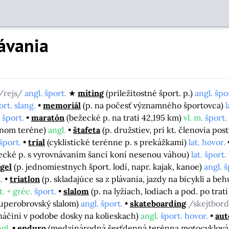
ávania
/rejs/
angl. šport.
míting
(príležitostné šport. p.)
angl. špo
ort. slang.
memoriál
(p. na počesť významného športovca)
l
 šport.
maratón
(bežecké p. na trati 42,195 km)
vl. m.
šport.
ôznom teréne)
angl.
štafeta
(p. družstiev, pri kt. členovia po
šport.
trial
(cyklistické terénne p. s prekážkami)
lat. hovor.
zdecké p. s vyrovnávaním šancí koní nesenou váhou)
lat. šport.
gel
(p. jednomiestnych šport. lodí, napr. kajak, kanoe)
angl. š
.
triatlon
(p. skladajúce sa z plávania, jazdy na bicykli a be
t. + gréc.
šport.
slalom
(p. na lyžiach, lodiach a pod. po tra
superobrovský slalom)
angl. šport.
skateboarding
/skejtbor
 náčiní v podobe dosky na kolieskach)
angl.
šport. hovor.
aut
gl.
enduro
(medzinárodná šesťdenná terénna motocyklová