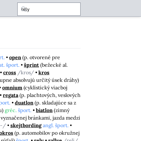
rt.
open
(p. otvorené pre
at. šport.
šprint
(bežecké al.
cross
/kros/
kros
stupne absolvujú určitý úsek dráhy)
omnium
(cyklistický viacboj
regata
(p. plachtových, veslových
port.
duatlon
(p. skladajúce sa z
hu)
gréc.
šport.
biatlon
(zimný
ti vyznačenej bránkami, jazda medzi
d-/
skejtbording
angl. šport.
okros
(p. automobilov po okružnej
 súťaž)
šport.
rely
rallye
/reli/