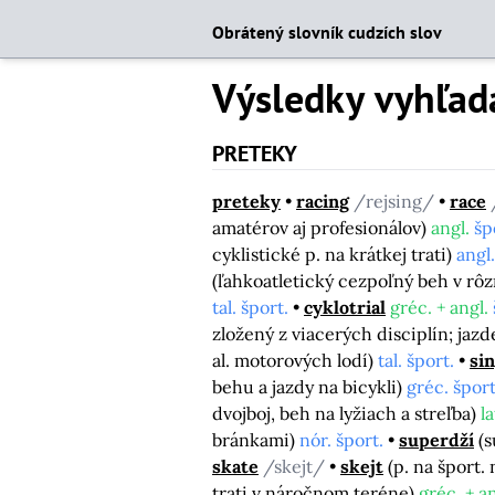
Obrátený slovník cudzích slov
Výsledky vyhľad
PRETEKY
preteky
racing
/rejsing/
race
amatérov aj profesionálov)
angl.
šp
cyklistické p. na krátkej trati)
angl.
(ľahkoatletický cezpoľný beh v r
tal. šport.
cyklotrial
gréc. + angl.
zložený z viacerých disciplín; ja
al. motorových lodí)
tal. šport.
sin
behu a jazdy na bicykli)
gréc. šport
dvojboj, beh na lyžiach a streľba)
la
bránkami)
nór. šport.
superdží
(
skate
/skejt/
skejt
(p. na šport.
trati v náročnom teréne)
gréc. + an