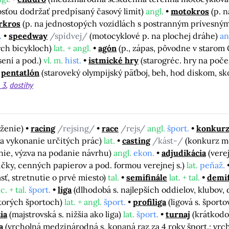
osťou dodržať predpísaný časový limit)
angl.
motokros
(p. 
rkros
(p. na jednostopých vozidlách s postranným prívesný
.
speedway
/spídvej/
(motocyklové p. na plochej dráhe)
an
ych bicykloch)
lat. + angl.
agón
(p., zápas, pôvodne v starom
sení a pod.)
vl. m.
hist.
istmické hry
(starogréc. hry na poče
pentatlón
(staroveký olympijský päťboj, beh, hod diskom, sk
 3
dostihy
aženie)
racing
/rejsing/
race
/rejs/
angl.
šport.
konkur
na vykonanie určitých prác)
lat.
casting
/kást-/
(konkurz mo
anie, výzva na podanie návrhu)
angl.
ekon.
adjudikácia
(vere
ičky, cenných papierov a pod. formou verejnej s.)
lat.
peňaž.
asť, stretnutie o prvé miesto)
tal.
semifinále
lat. + tal.
demif
c. + tal.
šport.
liga
(dlhodobá s. najlepších oddielov, klubov,
ektorých športoch)
lat. + angl.
šport.
profiliga
(ligová s. šport
ia
(majstrovská s. nižšia ako liga)
lat.
šport.
turnaj
(krátkodob
a
(vrcholná medzinárodná s. konaná raz za 4 roky šport.; vr