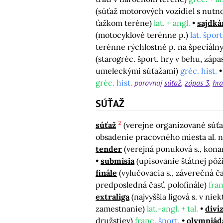
(súťaž motorových vozidiel s nutn
ťažkom teréne)
lat. + angl.
sajdká
(motocyklové terénne p.)
lat. šport
terénne rýchlostné p. na špeciáln
(starogréc. šport. hry v behu, zápa
umeleckými súťažami)
gréc. hist.
gréc.
hist.
porovnaj
súťaž
zápas 3
hra
SÚŤAŽ
2
súťaž
(verejne organizované súť
obsadenie pracovného miesta al. 
tender
(verejná ponuková s., kon
submisia
(upisovanie štátnej pôž
finále
(vylučovacia s., záverečná č
predposledná časť, polofinále)
fran
extraliga
(najvyššia ligová s. v ni
zamestnanie)
lat.-angl. + tal.
divíz
družstiev)
franc.
šport.
olympiád