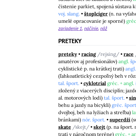
čistenie parkiet, spojená sústava k
voj. slang.
štoplcíger
(n. na vyťah
umelé opracovanie je sporné)
gréc
zariadenie 1
náčinie
nôž
PRETEKY
preteky
racing
/rejsing/
race
amatérov aj profesionálov)
angl.
šp
cyklistické p. na krátkej trati)
angl.
(ľahkoatletický cezpoľný beh v r
tal. šport.
cyklotrial
gréc. + angl.
zložený z viacerých disciplín; ja
al. motorových lodí)
tal. šport.
sin
behu a jazdy na bicykli)
gréc. šport
dvojboj, beh na lyžiach a streľba)
la
bránkami)
nór. šport.
superdží
(
skate
/skejt/
skejt
(p. na šport.
trati v náročnom teréne)
gréc. + an