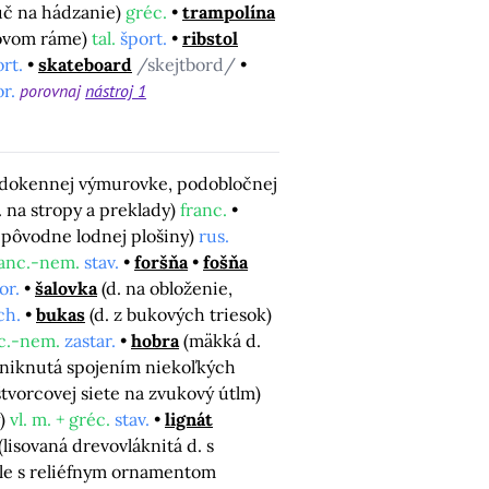
úč na hádzanie)
gréc.
trampolína
vovom ráme)
tal.
šport.
ribstol
rt.
skateboard
/skejtbord/
r.
porovnaj
nástroj 1
odokennej výmurovke, podobločnej
. na stropy a preklady)
franc.
 pôvodne lodnej plošiny)
rus.
ranc.-nem.
stav.
foršňa
fošňa
or.
šalovka
(d. na obloženie,
ch.
bukas
(d. z bukových triesok)
c.-nem.
zastar.
hobra
(mäkká d.
vzniknutá spojením niekoľkých
štvorcovej siete na zvukový útlm)
y)
vl. m. + gréc.
stav.
lignát
(lisovaná drevovláknitá d. s
ule s reliéfnym ornamentom