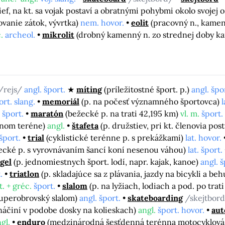
ief, na kt. sa vojak postaví a obratnými pohybmi okolo svojej
ovanie zátok, vývrtka)
nem. hovor.
eolit
(pracovný n., kamen
.
archeol.
mikrolit
(drobný kamenný n. zo strednej doby k
/rejs/
angl. šport.
míting
(príležitostné šport. p.)
angl. špo
ort. slang.
memoriál
(p. na počesť významného športovca)
l
 šport.
maratón
(bežecké p. na trati 42,195 km)
vl. m.
šport.
ôznom teréne)
angl.
štafeta
(p. družstiev, pri kt. členovia po
šport.
trial
(cyklistické terénne p. s prekážkami)
lat. hovor.
zdecké p. s vyrovnávaním šancí koní nesenou váhou)
lat. šport.
gel
(p. jednomiestnych šport. lodí, napr. kajak, kanoe)
angl. š
.
triatlon
(p. skladajúce sa z plávania, jazdy na bicykli a be
t. + gréc.
šport.
slalom
(p. na lyžiach, lodiach a pod. po tra
superobrovský slalom)
angl. šport.
skateboarding
/skejtbor
 náčiní v podobe dosky na kolieskach)
angl.
šport. hovor.
aut
gl.
enduro
(medzinárodná šesťdenná terénna motocyklová