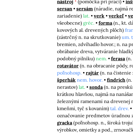
1
nástroj
(pomôcka pri práci)
in
sersan
sersám
(náradie, najmä 
zariadenie)
lat.
verk
verkeľ
ve
všeobecne)
gréc.
forma
(n., kt. 
kovových al. drevených plôch)
fra
(zástrčný n. na skrutkovanie)
um. 
bremien, zdvíhadlo hovor.; n. na 
obrábanie dreva, vytváranie hladk
podobný pilníku)
nem.
ferasa
(n.
rotavátor
(n. na obracanie pôdy, 
poľnohosp.
rajtár
(n. na čistenie
šperhák
nem. hovor.
findrich
(n
nerastov)
lat.
sonda
(n. na presk
krátkou hlavňou, najmä na nanášan
železnými ramenami na drevenej 
kmeňmi, tyč s kovaním)
tal. drev.
označovanie predmetov úradnou zn
gracka
(poľnohosp. n., široká tro
výrobkov, omietky a pod., zrnovač