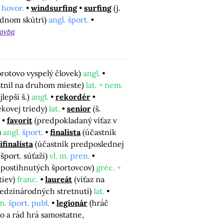
 hovor.
windsurfing
surfing
(j.
vodnom skútri)
angl. šport.
lavba
porotovo vyspelý človek)
angl.
estnil na druhom mieste)
lat. + nem.
jlepší š.)
angl.
rekordér
ekovej triedy)
lat.
senior
(š.
favorit
(predpokladaný víťaz v
)
angl.
šport.
finalista
(účastník
finalista
(účastník predposlednej
šport. súťaži)
vl. m.
pren.
e postihnutých športovcov)
gréc. +
tiev)
franc.
laureát
(víťaz na
medzinárodných stretnutí)
lat.
m.
šport. publ.
legionár
(hráč
sto a rád hrá samostatne,