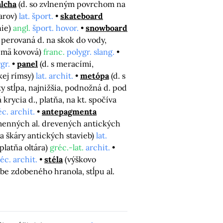
alcha
(d. so zvlneným povrchom na
arov)
lat. šport.
skateboard
nie)
angl.
šport. hovor.
snowboard
 perovaná d. na skok do vody,
ajmä kovová)
franc.
polygr. slang.
gr.
panel
(d. s meracími,
kej rímsy)
lat. archit.
metópa
(d. s
ty stĺpa, najnižšia, podnožná d. pod
 krycia d., platňa, na kt. spočíva
c. archit.
antepagmenta
menných al. drevených antických
a škáry antických stavieb)
lat.
 platňa oltára)
gréc.-lat.
archit.
éc. archit.
stéla
(výškovo
e zdobeného hranola, stĺpu al.