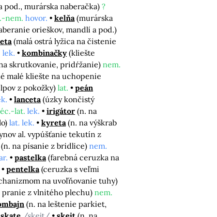
 a pod., murárska naberačka)
?
.-nem.
hovor.
kelňa
(murárska
aberanie orieškov, mandlí a pod.)
eta
(malá ostrá lyžica na čistenie
 lek.
kombinačky
(kliešte
 na skrutkovanie, pridŕžanie)
nem.
é malé kliešte na uchopenie
hlpov z pokožky)
lat.
peán
ek.
lanceta
(úzky končistý
éc.-lat.
lek.
irigátor
(n. na
lo)
lat. lek.
kyreta
(n. na výškrab
ynov al. vypúšťanie tekutín z
(n. na písanie z bridlice)
nem.
ar.
pastelka
(farebná ceruzka na
pentelka
(ceruzka s veľmi
echanizmom na uvoľňovanie tuhy)
 pranie z vlnitého plechu)
nem.
ombajn
(n. na leštenie parkiet,
skate
/skejt/
skejt
(n. na