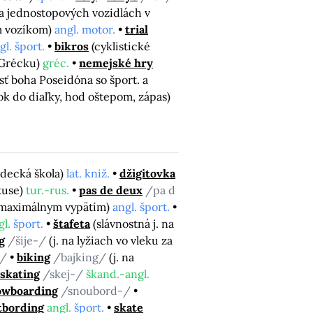
na jednostopových vozidlách v
m vozíkom)
angl. motor.
trial
gl. šport.
bikros
(cyklistické
 Grécku)
gréc.
nemejské hry
sť boha Poseidóna so šport. a
ok do diaľky, hod oštepom, zápas)
zdecká škola)
lat. kniž.
džigitovka
kuse)
tur.-rus.
pas de deux
/pa d
 s maximálnym vypätím)
angl. šport.
gl.
šport.
štafeta
(slávnostná j. na
g
/šije-/
(j. na lyžiach vo vleku za
k/
biking
/bajking/
(j. na
skating
/skej-/
škand.-angl.
owboarding
/snoubord-/
tbording
angl.
šport.
skate