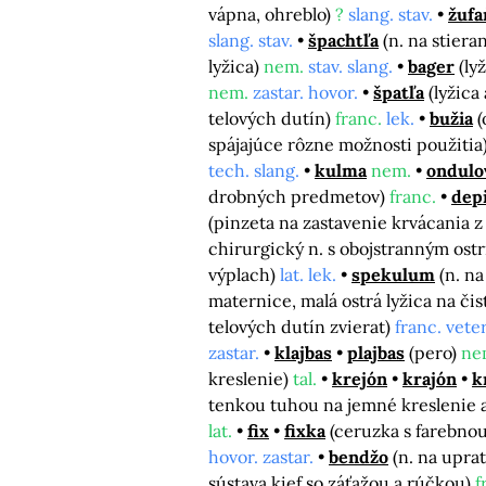
vápna, ohreblo)
?
slang. stav.
žufa
slang. stav.
špachtľa
(n. na stiera
lyžica)
nem.
stav. slang.
bager
(ly
nem.
zastar. hovor.
špatľa
(lyžica
telových dutín)
franc.
lek.
bužia
(
spájajúce rôzne možnosti použitia
tech. slang.
kulma
nem.
ondulo
drobných predmetov)
franc.
depi
(pinzeta na zastavenie krvácania z
chirurgický n. s obojstranným ost
výplach)
lat. lek.
spekulum
(n. n
maternice, malá ostrá lyžica na či
telových dutín zvierat)
franc. veter
zastar.
klajbas
plajbas
(pero)
ne
kreslenie)
tal.
krejón
krajón
k
tenkou tuhou na jemné kreslenie 
lat.
fix
fixka
(ceruzka s farebno
hovor. zastar.
bendžo
(n. na upra
sústava kief so záťažou a rúčkou)
f