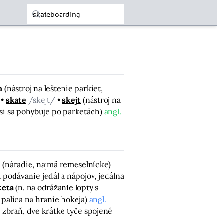
n
(nástroj na leštenie parkiet,
skate
/skejt/
skejt
(nástroj na
 osi sa pohybuje po parketách)
angl.
m
(náradie, najmä remeselnícke)
a podávanie jedál a nápojov, jedálna
keta
(n. na odrážanie lopty s
palica na hranie hokeja)
angl.
 zbraň, dve krátke tyče spojené