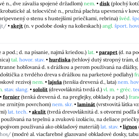
vé n., dve závažia spojené držadlom)
nem.
disk
(plochý kot
krobatické al. telocvičné n., pružná plachta upevnená v ko
 pripevnený o stenu s hustejšími priečkami, rebrina)
švéd.
špo
jt/
skejt
(n. v podobe dosky na kolieskach)
angl.
šport. hovo
e a pod.; d. na písanie, najmä kriedou.)
lat.
parapet
(d. na p
nica)
tal.
hovor. stav.
hurdiska
(tehlový dutý stropný trám, d
stranne hobľovaná d. s drážkou a perom používaná na dlážky,
 doštička z tvrdého dreva s drážkou na parketové podlahy)
f
oskové rezivo)
nem.
lajsňa
(tenšia drevená d., lata)
nem. hov
m.
stav. slang.
sololit
(drevovláknitá tvrdá d.)
vl. m. + gréc.
te
fornier
(tenká drevená d. na preglejky, obklady a pod.)
fran
emne zrnitým povrchom)
nem. skr.
laminát
(vrstvovitá látka 
tmi)
lat. tech.
akulit
(tvrdá drevovláknitá d. s otvormi podľa 
používaná na tepelnú a zvukovú izoláciu, na deliace priečk
spojivom používaná ako obkladový materiál)
lat. stav.
lignos
chos/
(modré al. viacfarebné glazované obkladové dosky, tab