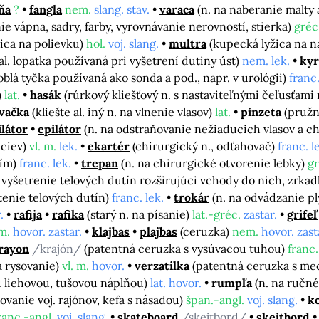
ňa
?
fangla
nem.
slang. stav.
varaca
(n. na naberanie malty
nie vápna, sadry, farby, vyrovnávanie nerovností, stierka)
gréc
žica na polievku)
hol.
voj. slang.
multra
(kupecká lyžica na n
 al. lopatka používaná pri vyšetrení dutiny úst)
nem. lek.
kyr
oblá tyčka používaná ako sonda a pod., napr. v urológii)
franc.
)
lat.
hasák
(rúrkový kliešťový n. s nastaviteľnými čeľusťami
vačka
(kliešte al. iný n. na vlnenie vlasov)
lat.
pinzeta
(pružn
látor
epilátor
(n. na odstraňovanie nežiaducich vlasov a c
 ciev)
vl. m.
lek.
ekartér
(chirurgický n., odťahovač)
franc. l
rím)
franc. lek.
trepan
(n. na chirurgické otvorenie lebky)
gr
a vyšetrenie telových dutín rozširujúci vchody do nich, zrkad
stenie telových dutín)
franc. lek.
trokár
(n. na odvádzanie pl
.
rafija
rafika
(starý n. na písanie)
lat.-gréc.
zastar.
grifeľ
m.
hovor. zastar.
klajbas
plajbas
(ceruzka)
nem.
hovor. zast
rayon
/krajón/
(patentná ceruzka s vysúvacou tuhou)
franc.
a rysovanie)
vl. m.
hovor.
verzatilka
(patentná ceruzka s m
u liehovou, tušovou náplňou)
lat. hovor.
rumpľa
(n. na ručné
tovanie voj. rajónov, kefa s násadou)
špan.-angl.
voj. slang.
k
ranc.-angl.
voj. slang.
skateboard
/skejtbord/
skejtbord