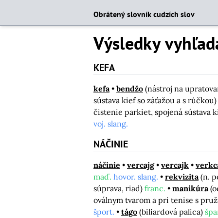
Obrátený slovník cudzích slov
Výsledky vyhľad
KEFA
kefa
bendžo
(nástroj na upratova
sústava kief so záťažou a s rúčkou
čistenie parkiet, spojená sústava k
voj. slang.
NÁČINIE
náčinie
vercajg
vercajk
verkc
maď.
hovor. slang.
rekvizita
(n. 
súprava, riad)
franc.
manikúra
(o
oválnym tvarom a pri tenise s pr
šport.
tágo
(biliardová palica)
špa