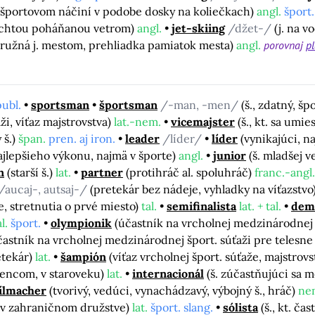
a športovom náčiní v podobe dosky na koliečkach)
angl.
šport.
lachtou poháňanou vetrom)
angl.
jet-skiing
/džet-/
(j. na 
kružná j. mestom, prehliadka pamiatok mesta)
angl.
porovnaj
p
publ.
sportsman
športsman
/-man, -men/
(š., zdatný, š
ťaži, víťaz majstrovstva)
lat.-nem.
vicemajster
(š., kt. sa umi
 š.)
špan.
pren. aj iron.
leader
/líder/
líder
(vynikajúci, na
ajlepšieho výkonu, najmä v športe)
angl.
junior
(š. mladšej v
n
(starší š.)
lat.
partner
(protihráč al. spoluhráč)
franc.-angl.
/aucaj-, autsaj-/
(pretekár bez nádeje, vyhladky na víťazstvo
e, stretnutia o prvé miesto)
tal.
semifinalista
lat. + tal.
demi
l.
šport.
olympionik
(účastník na vrcholnej medzinárodnej 
častník na vrcholnej medzinárodnej šport. súťaži pre telesn
etekár)
lat.
šampión
(víťaz vrcholnej šport. súťaže, majstrovs
encom, v staroveku)
lat.
internacionál
(š. zúčastňujúci sa 
ílmacher
(tvorivý, vedúci, vynachádzavý, výbojný š., hráč)
ne
e v zahraničnom družstve)
lat.
šport. slang.
sólista
(š., kt. ča