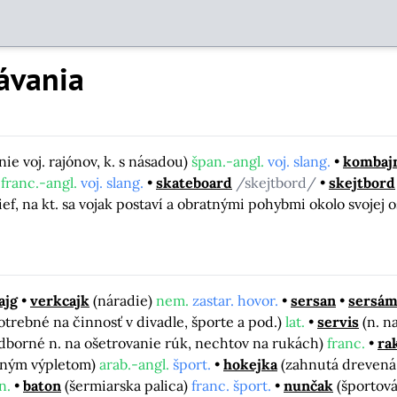
ávania
nie voj. rajónov, k. s násadou)
špan.-angl.
voj. slang.
kombaj
)
franc.-angl.
voj. slang.
skateboard
/skejtbord/
skejtbord
ief, na kt. sa vojak postaví a obratnými pohybmi okolo svojej
ajg
verkcajk
(náradie)
nem.
zastar. hovor.
sersan
sersá
potrebné na činnosť v divadle, športe a pod.)
lat.
servis
(n. n
dborné n. na ošetrovanie rúk, nechtov na rukách)
franc.
ra
užným výpletom)
arab.-angl.
šport.
hokejka
(zahnutá drevená 
n.
baton
(šermiarska palica)
franc. šport.
nunčak
(športová