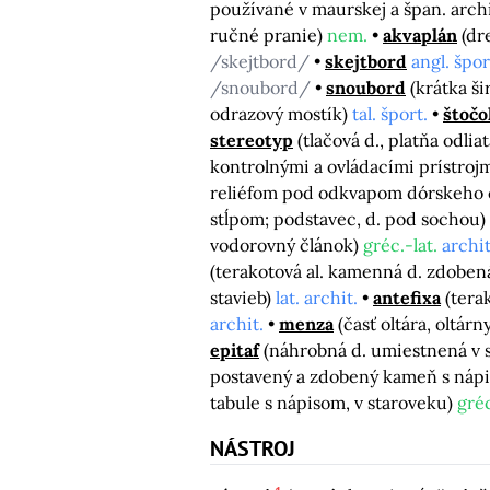
používané v maurskej a špan. archi
ručné pranie)
nem.
akvaplán
(dr
/skejtbord/
skejtbord
angl. špor
/snoubord/
snoubord
(krátka ši
odrazový mostík)
tal. šport.
štočo
stereotyp
(tlačová d., platňa odlia
kontrolnými a ovládacími prístroj
reliéfom pod odkvapom dórskeho 
stĺpom; podstavec, d. pod sochou)
vodorovný článok)
gréc.-lat.
archit
(terakotová al. kamenná d. zdobe
stavieb)
lat. archit.
antefixa
(tera
archit.
menza
(časť oltára, oltár
epitaf
(náhrobná d. umiestnená v
postavený a zdobený kameň s nápi
tabule s nápisom, v staroveku)
gré
NÁSTROJ