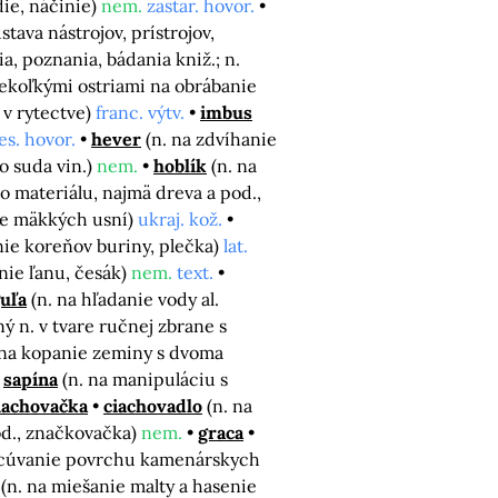
die, náčinie)
nem.
zastar. hovor.
ústava nástrojov, prístrojov,
ia, poznania, bádania kniž.; n.
niekoľkými ostriami na obrábanie
 v rytectve)
franc. výtv.
imbus
les. hovor.
hever
(n. na zdvíhanie
o suda vin.)
nem.
hoblík
(n. na
 materiálu, najmä dreva a pod.,
ie mäkkých usní)
ukraj. kož.
nie koreňov buriny, plečka)
lat.
nie ľanu, česák)
nem.
text.
guľa
(n. na hľadanie vody al.
ný n. v tvare ručnej zbrane s
 na kopanie zeminy s dvoma
sapína
(n. na manipuláciu s
iachovačka
ciachovadlo
(n. na
d., značkovačka)
nem.
graca
acúvanie povrchu kamenárskych
(n. na miešanie malty a hasenie