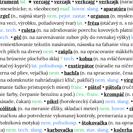
štrument
lat.
vercajg
vercajk
verkcajg
verkcajk
(nára
remeselnícke; n. všeobecne)
maď.
hovor. slang.
aparatúra
(s
rgeľ
(n., najmä starý)
nem.
pejor. zastar.
organon
(n. myslen
dáva veci, výrobku, požadovaný tvar)
lat.
fréza
(otáčavý n. s 
nc. tech.
ruleta
(n. na zdrsňovanie povrchu kovových platní
tech.
géč
(n. na zarovnávanie zubov píly do rovnakej výšky)
premiestňovanie tekutín nasávaním, násoska na ťahanie vína z
ých plôch na dreve)
nem.
rašpľa
(n. na opracovanie mäkkého
 na brúsenie plochého skla)
?
tech.
kobza
(n. na zvláčňovan
rotačný kyprič)
lat. poľnohosp.
exstirpátor
(náradie na niče
 zrna od pliev, vejačka)
nem.
hachľa
(n. na spracovanie, česa
. na odomknutie nahrádzajúci kľúč, pakľúč)
nem. slang.
vir
úmanie ťažko prístupných miest)
franc.
pištoľ
pištoľa
(ruč
ie farby, čerpanie benzínu a pod.)
čes.-franc.
krompáč
(n.
násade, čakan)
nem.
pikel
(horolezecký čakan)
nem. slang.
cólštok
(n. na meranie dĺžky, skladací meter)
nem.
hovor.
c
ačkou ako potvrdenie vykonanej kontroly, premerania a po
juholníková motyka)
nem. poľnohosp.
štokovačka
(n. na opr
ka)
nem.
tech. slang.
karbovačka
nem.
stav. slang.
kočerha