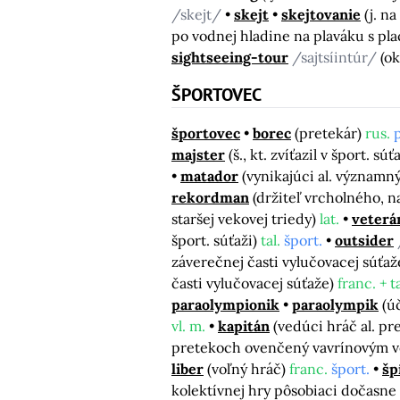
/skejt/
skejt
skejtovanie
(j. n
po vodnej hladine na plaváku s p
sightseeing-tour
/sajtsíintúr/
(o
ŠPORTOVEC
športovec
borec
(pretekár)
rus.
majster
(š., kt. zvíťazil v šport. sú
matador
(vynikajúci al. významný
rekordman
(držiteľ vrcholného, n
staršej vekovej triedy)
lat.
veterá
šport. súťaži)
tal.
šport.
outsider
záverečnej časti vylučovacej súťaž
časti vylučovacej súťaže)
franc. + ta
paraolympionik
paraolympik
(ú
vl. m.
kapitán
(vedúci hráč al. pr
pretekoch ovenčený vavrínovým v
liber
(voľný hráč)
franc.
šport.
šp
kolektívnej hry pôsobiaci dočasn