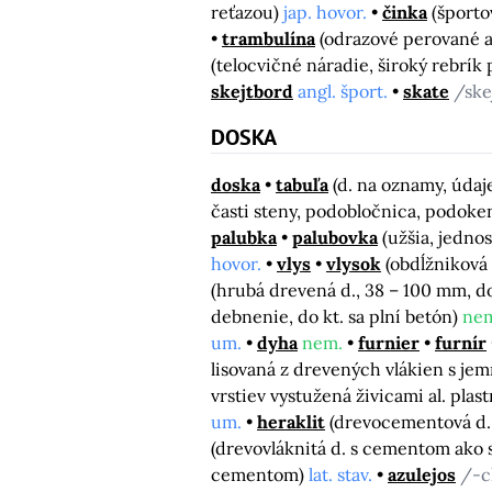
reťazou)
jap. hovor.
činka
(športo
trambulína
(odrazové perované a
(telocvičné náradie, široký rebrík
skejtbord
angl. šport.
skate
/ske
DOSKA
doska
tabuľa
(d. na oznamy, údaj
časti steny, podobločnica, podoke
palubka
palubovka
(užšia, jedno
hovor.
vlys
vlysok
(obdĺžniková
(hrubá drevená d., 38 – 100 mm, d
debnenie, do kt. sa plní betón)
ne
um.
dyha
nem.
furnier
furnír
lisovaná z drevených vlákien s j
vrstiev vystužená živicami al. plas
um.
heraklit
(drevocementová d. 
(drevovláknitá d. s cementom ako 
cementom)
lat. stav.
azulejos
/-