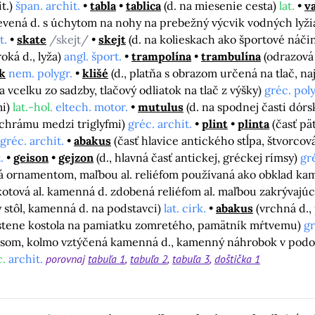
t.)
špan. archit.
tabla
tablica
(d. na miesenie cesta)
lat.
v
evená d. s úchytom na nohy na prebežný výcvik vodných lyži
t.
skate
/skejt/
skejt
(d. na kolieskach ako športové náči
roká d., lyža)
angl. šport.
trampolína
trambulína
(odrazová
k
nem. polygr.
klišé
(d., platňa s obrazom určená na tlač, n
ta vcelku zo sadzby, tlačový odliatok na tlač z výšky)
gréc. poly
mi)
lat.-hol.
eltech. motor.
mutulus
(d. na spodnej časti dórs
chrámu medzi triglyfmi)
gréc. archit.
plint
plinta
(časť pä
gréc. archit.
abakus
(časť hlavice antického stĺpa, štvorcová
.
geison
gejzon
(d., hlavná časť antickej, gréckej rímsy)
gré
ná ornamentom, maľbou al. reliéfom používaná ako obklad ka
kotová al. kamenná d. zdobená reliéfom al. maľbou zakrývajúc
ny stôl, kamenná d. na podstavci)
lat. cirk.
abakus
(vrchná d.,
 stene kostola na pamiatku zomretého, pamätník mŕtvemu)
gr
som, kolmo vztýčená kamenná d., kamenný náhrobok v podob
c.
archit.
porovnaj
tabuľa 1
tabuľa 2
tabuľa 3
doštička 1