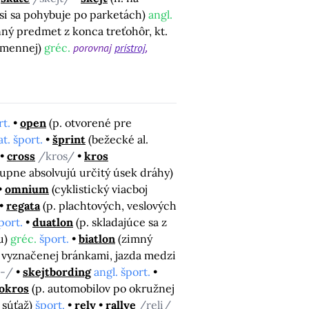
 osi sa pohybuje po parketách)
angl.
ný predmet z konca treťohôr, kt.
amennej)
gréc.
porovnaj
prístroj
rt.
open
(p. otvorené pre
at. šport.
šprint
(bežecké al.
cross
/kros/
kros
stupne absolvujú určitý úsek dráhy)
omnium
(cyklistický viacboj
regata
(p. plachtových, veslových
port.
duatlon
(p. skladajúce sa z
hu)
gréc.
šport.
biatlon
(zimný
ti vyznačenej bránkami, jazda medzi
d-/
skejtbording
angl. šport.
okros
(p. automobilov po okružnej
 súťaž)
šport.
rely
rallye
/reli/