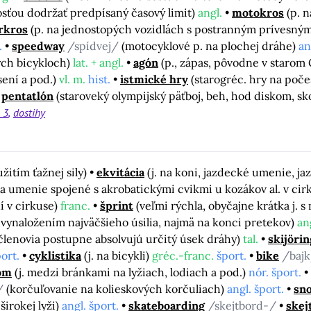
osťou dodržať predpísaný časový limit)
angl.
motokros
(p. 
rkros
(p. na jednostopých vozidlách s postranným prívesný
.
speedway
/spídvej/
(motocyklové p. na plochej dráhe)
an
ych bicykloch)
lat. + angl.
agón
(p., zápas, pôvodne v starom
sení a pod.)
vl. m.
hist.
istmické hry
(starogréc. hry na poče
pentatlón
(staroveký olympijský päťboj, beh, hod diskom, sk
 3
dostihy
žitím ťažnej sily)
ekvitácia
(j. na koni, jazdecké umenie, ja
t a umenie spojené s akrobatickými cvikmi u kozákov al. v cir
ní v cirkuse)
franc.
šprint
(veľmi rýchla, obyčajne krátka j.
 s vynaložením najväčšieho úsilia, najmä na konci pretekov)
an
 členovia postupne absolvujú určitý úsek dráhy)
tal.
skijörin
port.
cyklistika
(j. na bicykli)
gréc.-franc.
šport.
bike
/baj
lom
(j. medzi bránkami na lyžiach, lodiach a pod.)
nór. šport.
t/
(korčuľovanie na kolieskových korčuliach)
angl. šport.
sn
širokej lyži)
angl. šport.
skateboarding
/skejtbord-/
skej