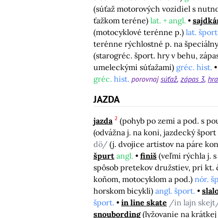
(súťaž motorových vozidiel s nutn
ťažkom teréne)
lat. + angl.
sajdká
(motocyklové terénne p.)
lat. šport
terénne rýchlostné p. na špeciáln
(starogréc. šport. hry v behu, zápa
umeleckými súťažami)
gréc. hist.
gréc.
hist.
porovnaj
súťaž
zápas 3
hra
JAZDA
2
jazda
(pohyb po zemi a pod. s pou
(odvážna j. na koni, jazdecký špor
dö/
(j. dvojice artistov na páre ko
špurt
angl.
finiš
(veľmi rýchla j.
spôsob pretekov družstiev, pri kt.
koňom, motocyklom a pod.)
nór. š
horskom bicykli)
angl. šport.
sla
šport.
in line skate
/in lajn skej
snoubording
(lyžovanie na krátkej 