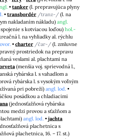
ngl.
tanker
(l. prepravujúca plyny
d.
transbordér
/tranz-/
(l. na
álnym nakladaním nákladu)
angl.
na spojenie s kotviacou loďou)
hol.-
eačná l. na vyhliadky al. rýchlu
ovor.
charter
/čar-/
(l. zmluvne
pravný prostriedok na prepravu
áňaná veslami al. plachtami na
orveta
(menšia voj. sprievodná l.,
vanská rybárska l. s vahadlom a
orová rybárska l. s vysokým voľným
oužívaná pri pobreží)
angl. lod.
 väčšou posádkou a chladiacimi
tana
(jednosťažňová rybárska
chtou medzi provou a sťažňom a
 plachtami)
angl. lod.
jachta
ednosťažňová plachetnica s
ňová plachetnica, 16. – 17. st.)