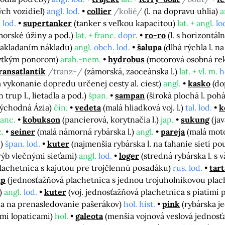
ých vozidiel)
angl. lod.
collier
/kolié/
(l. na dopravu uhlia)
a
 lod.
supertanker
(tanker s veľkou kapacitou)
lat. + angl.
lo
 morské úžiny a pod.)
lat. + franc.
dopr.
ro-ro
(l. s horizont
 nakladaním nákladu)
angl.
obch. lod.
šalupa
(dlhá rýchla l. 
plytkým ponorom)
arab.-nem.
hydrobus
(motorová osobná rekr
ransatlantik
/tranz-/
(zámorská, zaoceánska l.)
lat. + vl. m.
h
vykonanie dopredu určenej cesty al. ciest)
angl.
kasko
(do
en trup l., lietadla a pod.)
špan.
sampan
(široká plochá l. poh
východná Ázia)
čín.
vedeta
(malá hliadková voj. l.)
tal. lod.
k
ranc.
kobukson
(pancierová, korytnačia l.)
jap.
sukung
(ja
.
seiner
(malá námorná rybárska l.)
angl.
pareja
(malá mot
í)
špan. lod.
kuter
(najmenšia rybárska l. na ťahanie sietí p
v rýb vlečnými sieťami)
angl.
lod.
loger
(stredná rybárska l. s
lachetnica s kajutou pre trojčlennú posadáku)
rus. lod.
tar
up
(jednosťažňová plachetnica s jednou trojuholníkovou pla
i)
angl.
lod.
kuter
(voj. jednosťažňová plachetnica s piatimi
ca na prenasledovanie pašerákov)
hol. hist.
pink
(rybárska j
ými lopaticami)
hol.
galeota
(menšia vojnová veslová jednosťaž