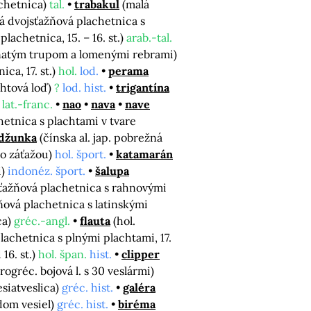
achetnica)
tal.
trabakul
(malá
á dvojsťažňová plachetnica s
lachetnica, 15. – 16. st.)
arab.-tal.
anatým trupom a lomenými rebrami)
ca, 17. st.)
hol.
lod.
perama
chtová loď)
?
lod. hist.
trigantína
)
lat.-franc.
nao
nava
nave
hetnica s plachtami v tvare
džunka
(čínska al. jap. pobrežná
so záťažou)
hol. šport.
katamarán
i)
indonéz. šport.
šalupa
sťažňová plachetnica s rahnovými
žňová plachetnica s latinskými
ca)
gréc.-angl.
flauta
(hol.
plachetnica s plnými plachtami, 17.
16. st.)
hol. špan.
hist.
clipper
arogréc. bojová l. s 30 veslármi)
esiatveslica)
gréc. hist.
galéra
adom vesiel)
gréc. hist.
biréma