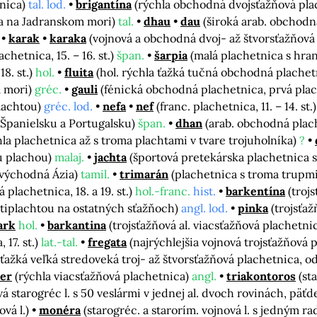
tnica)
tal. lod.
brigantína
(rýchla obchodná dvojsťažňová pl
a na Jadranskom mori)
tal.
dhau
dau
(široká arab. obchodn
karak
karaka
(vojnová a obchodná dvoj- až štvorsťažňová p
achetnica, 15. – 16. st.)
špan.
šarpia
(malá plachetnica s hr
18. st.)
hol.
fluita
(hol. rýchla ťažká tučná obchodná plachetni
m mori)
gréc.
gauli
(fénická obchodná plachetnica, prvá pla
plachtou)
gréc. lod.
nefa
nef
(franc. plachetnica, 11. – 14. st.
v Španielsku a Portugalsku)
špan.
dhan
(arab. obchodná plac
íhla plachetnica až s troma plachtami v tvare trojuholníka)
?
u plachou)
malaj.
jachta
(športová pretekárska plachetnica 
ovýchodná Ázia)
tamil.
trimarán
(plachetnica s troma trupm
plachetnica, 18. a 19. st.)
hol.-franc.
hist.
barkentína
(troj
tiplachtou na ostatných sťažňoch)
angl. lod.
pinka
(trojsťa
ark
hol.
barkantina
(trojsťažňová al. viacsťažňová plachetni
17. st.)
lat.-tal.
fregata
(najrýchlejšia vojnová trojsťažňová 
ťažká veľká stredoveká troj- až štvorsťažňová plachetnica, od 
er
(rýchla viacsťažňová plachetnica)
angl.
triakontoros
(st
vá starogréc l. s 50 veslármi v jednej al. dvoch rovinách, päťd
ová l.)
monéra
(starogréc. a starorím. vojnová l. s jedným r