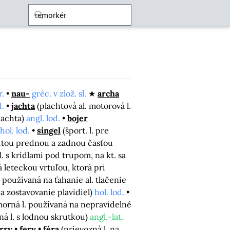
r.
nau-
gréc. v zlož. sl.
archa
d.
jachta
(plachtová al. motorová l.
jachta)
angl. lod.
bojer
hol. lod.
singel
(šport. l. pre
nutou prednou a zadnou časťou
(l. s krídlami pod trupom, na kt. sa
 leteckou vrtuľou, ktorá pri
 používaná na ťahanie al. tlačenie
 zostavovanie plavidiel)
hol. lod.
orná l. používaná na nepravidelné
ná l. s lodnou skrutkou)
angl.-lat.
rry
fery
féra
(prievozná l. na