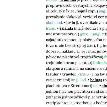
prepravu osôb, cestných a koľajov
al. tekutý náklad, najmä ropu)
angl.
prevážanie vlakov al. vozidiel cez
obch. lod.
lo-lo
(l. s vertikálnym
franc.
šalanda
(malá vlečná l. s 
miestnu prepravu)
gréc. + angl.
t
najatá súkromnou spoločnosťou na 
tovaru, ale bez strojnej časti, t. j. l
dopravu nákladu al. bývanie, juho
pôvodne plachtová trojsťažňová)
f
trojuholníkovou plachtou)
indonéz
okrajom a rahnami na sušenie siet
trauler
trawler
/tró-/
(l. na lo
zariadeniami)
angl. lod.
beluga
(p
plachetnica v Stredomorí)
tal.
sl
jednou hlavnou plachtou na sťažn
(stíhacia jednosťažňová plachetni
vratiplachtou a kosatkou a s bočn