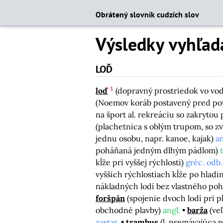
Obrátený slovník cudzích slov
Výsledky vyhľad
LOĎ
1
loď
(dopravný prostriedok vo vod
(Noemov koráb postavený pred po
na šport al. rekreáciu so zakrytou
(plachetnica s oblým trupom, so zv
jednu osobu, napr. kanoe, kajak)
an
poháňaná jedným dlhým pádlom)
t
kĺže pri vyššej rýchlosti)
gréc. odb.
vyšších rýchlostiach kĺže po hladi
nákladných lodí bez vlastného po
foršpán
(spojenie dvoch lodí pri p
obchodné plavby)
angl.
barža
(ve
zastar.
trambus
(l. premávajúca 