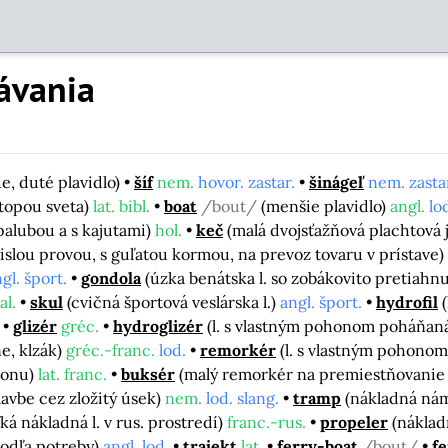
ávania
e, duté plavidlo)
šíf
nem.
hovor. zastar.
šinágeľ
nem. zasta
topou sveta)
lat. bibl.
boat
/bout/
(menšie plavidlo)
angl.
lo
 palubou a s kajutami)
hol.
keč
(malá dvojsťažňová plachtová 
islou provou, s guľatou kormou, na prevoz tovaru v prístave)
gl. šport.
gondola
(úzka benátska l. so zobákovito pretiah
al.
skul
(cvičná športová veslárska l.)
angl. šport.
hydrofil
glizér
gréc.
hydroglizér
(l. s vlastným pohonom poháňaná
ne, klzák)
gréc.-franc.
lod.
remorkér
(l. s vlastným pohonom
honu)
lat. franc.
buksér
(malý remorkér na premiestňovanie a
lavbe cez zložitý úsek)
nem.
lod. slang.
tramp
(nákladná nám
ľká nákladná l. v rus. prostredí)
franc.-rus.
propeler
(náklad
podľa potreby)
angl. lod.
trajekt
lat.
ferry-boat
/bout/
fe