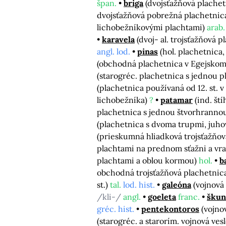
špan.
briga
(dvojsťažňová plache
dvojsťažňová pobrežná plachetnic
lichobežníkovými plachtami)
arab.
karavela
(dvoj- al. trojsťažňová pl
angl. lod.
pinas
(hol. plachetnica, 
(obchodná plachetnica v Egejsko
(starogréc. plachetnica s jednou 
(plachetnica používaná od 12. st. 
lichobežníka)
?
patamar
(ind. št
plachetnica s jednou štvorhranno
(plachetnica s dvoma trupmi, juh
(prieskumná hliadková trojsťažňová 
plachtami na prednom sťažni a vra
plachtami a oblou kormou)
hol.
b
obchodná trojsťažňová plachetnica, 
st.)
tal.
lod. hist.
galeóna
(vojnová 
/kli-/
angl.
goeleta
franc.
škun
gréc. hist.
pentekontoros
(vojno
(starogréc. a starorím. vojnová vesl