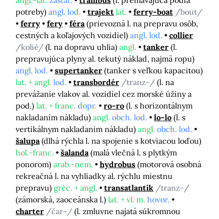
angl.-lat.
zastar.
trambus
(l. premávajúca podľa
potreby)
angl. lod.
trajekt
lat.
ferry-boat
/bout/
ferry
fery
féra
(prievozná l. na prepravu osôb,
cestných a koľajových vozidiel)
angl. lod.
collier
/kolié/
(l. na dopravu uhlia)
angl.
tanker
(l.
prepravujúca plyny al. tekutý náklad, najmä ropu)
angl. lod.
supertanker
(tanker s veľkou kapacitou)
lat. + angl.
lod.
transbordér
/tranz-/
(l. na
prevážanie vlakov al. vozidiel cez morské úžiny a
pod.)
lat. + franc.
dopr.
ro-ro
(l. s horizontálnym
nakladaním nákladu)
angl.
obch. lod.
lo-lo
(l. s
vertikálnym nakladaním nákladu)
angl.
obch. lod.
šalupa
(dlhá rýchla l. na spojenie s kotviacou loďou)
hol.-franc.
šalanda
(malá vlečná l. s plytkým
ponorom)
arab.-nem.
hydrobus
(motorová osobná
rekreačná l. na vyhliadky al. rýchlu miestnu
prepravu)
gréc. + angl.
transatlantik
/tranz-/
(zámorská, zaoceánska l.)
lat. + vl. m.
hovor.
charter
/čar-/
(l. zmluvne najatá súkromnou