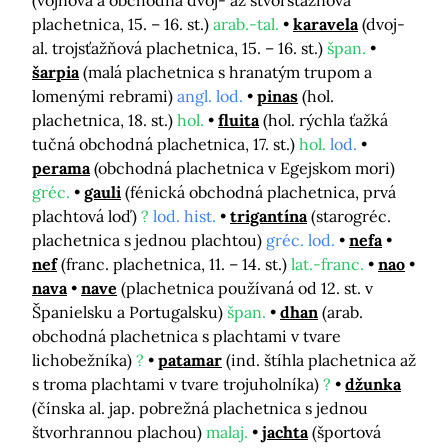
(vojnová a obchodná dvoj- až štvorsťažňová
plachetnica, 15. – 16. st.)
arab.-tal.
karavela
(dvoj-
al. trojsťažňová plachetnica, 15. – 16. st.)
špan.
šarpia
(malá plachetnica s hranatým trupom a
lomenými rebrami)
angl. lod.
pinas
(hol.
plachetnica, 18. st.)
hol.
fluita
(hol. rýchla ťažká
tučná obchodná plachetnica, 17. st.)
hol.
lod.
perama
(obchodná plachetnica v Egejskom mori)
gréc.
gauli
(fénická obchodná plachetnica, prvá
plachtová loď)
?
lod. hist.
trigantína
(starogréc.
plachetnica s jednou plachtou)
gréc. lod.
nefa
nef
(franc. plachetnica, 11. – 14. st.)
lat.-franc.
nao
nava
nave
(plachetnica používaná od 12. st. v
Španielsku a Portugalsku)
špan.
dhan
(arab.
obchodná plachetnica s plachtami v tvare
lichobežníka)
?
patamar
(ind. štíhla plachetnica až
s troma plachtami v tvare trojuholníka)
?
džunka
(čínska al. jap. pobrežná plachetnica s jednou
štvorhrannou plachou)
malaj.
jachta
(športová