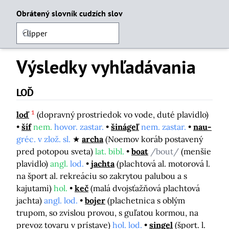
Obrátený slovník cudzích slov
Výsledky vyhľadávania
LOĎ
1
loď
(dopravný prostriedok vo vode, duté plavidlo)
šíf
nem.
hovor. zastar.
šinágeľ
nem. zastar.
nau-
gréc. v zlož. sl.
archa
(Noemov koráb postavený
pred potopou sveta)
lat. bibl.
boat
/bout/
(menšie
plavidlo)
angl.
lod.
jachta
(plachtová al. motorová l.
na šport al. rekreáciu so zakrytou palubou a s
kajutami)
hol.
keč
(malá dvojsťažňová plachtová
jachta)
angl. lod.
bojer
(plachetnica s oblým
trupom, so zvislou provou, s guľatou kormou, na
prevoz tovaru v prístave)
hol. lod.
singel
(šport. l.