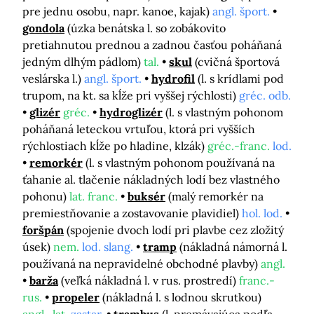
pre jednu osobu, napr. kanoe, kajak)
angl. šport.
gondola
(úzka benátska l. so zobákovito
pretiahnutou prednou a zadnou časťou poháňaná
jedným dlhým pádlom)
tal.
skul
(cvičná športová
veslárska l.)
angl. šport.
hydrofil
(l. s krídlami pod
trupom, na kt. sa kĺže pri vyššej rýchlosti)
gréc. odb.
glizér
gréc.
hydroglizér
(l. s vlastným pohonom
poháňaná leteckou vrtuľou, ktorá pri vyšších
rýchlostiach kĺže po hladine, klzák)
gréc.-franc.
lod.
remorkér
(l. s vlastným pohonom používaná na
ťahanie al. tlačenie nákladných lodí bez vlastného
pohonu)
lat. franc.
buksér
(malý remorkér na
premiestňovanie a zostavovanie plavidiel)
hol. lod.
foršpán
(spojenie dvoch lodí pri plavbe cez zložitý
úsek)
nem.
lod. slang.
tramp
(nákladná námorná l.
používaná na nepravidelné obchodné plavby)
angl.
barža
(veľká nákladná l. v rus. prostredí)
franc.-
rus.
propeler
(nákladná l. s lodnou skrutkou)