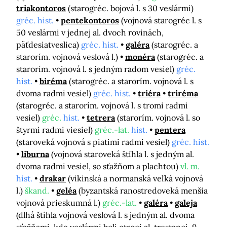
triakontoros
(starogréc. bojová l. s 30 veslármi)
gréc. hist.
pentekontoros
(vojnová starogréc l. s
50 veslármi v jednej al. dvoch rovinách,
päťdesiatveslica)
gréc. hist.
galéra
(starogréc. a
starorím. vojnová veslová l.)
monéra
(starogréc. a
starorím. vojnová l. s jedným radom vesiel)
gréc.
hist.
biréma
(starogréc. a starorím. vojnová l. s
dvoma radmi vesiel)
gréc. hist.
triéra
triréma
(starogréc. a starorím. vojnová l. s tromi radmi
vesiel)
gréc.
hist.
tetrera
(starorím. vojnová l. so
štyrmi radmi viesiel)
gréc.-lat.
hist.
pentera
(staroveká vojnová s piatimi radmi vesiel)
gréc. hist.
liburna
(vojnová staroveká štíhla l. s jedným al.
dvoma radmi vesiel, so sťažňom a plachtou)
vl. m.
hist.
drakar
(vikinská a normanská veľká vojnová
l.)
škand.
geléa
(byzantská ranostredoveká menšia
vojnová prieskumná l.)
gréc.-lat.
galéra
galeja
(dlhá štíhla vojnová veslová l. s jedným al. dvoma