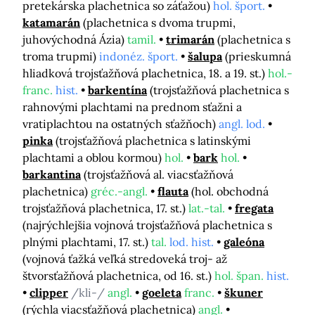
pretekárska plachetnica so záťažou)
hol. šport.
katamarán
(plachetnica s dvoma trupmi,
juhovýchodná Ázia)
tamil.
trimarán
(plachetnica s
troma trupmi)
indonéz. šport.
šalupa
(prieskumná
hliadková trojsťažňová plachetnica, 18. a 19. st.)
hol.-
franc.
hist.
barkentína
(trojsťažňová plachetnica s
rahnovými plachtami na prednom sťažni a
vratiplachtou na ostatných sťažňoch)
angl. lod.
pinka
(trojsťažňová plachetnica s latinskými
plachtami a oblou kormou)
hol.
bark
hol.
barkantina
(trojsťažňová al. viacsťažňová
plachetnica)
gréc.-angl.
flauta
(hol. obchodná
trojsťažňová plachetnica, 17. st.)
lat.-tal.
fregata
(najrýchlejšia vojnová trojsťažňová plachetnica s
plnými plachtami, 17. st.)
tal.
lod. hist.
galeóna
(vojnová ťažká veľká stredoveká troj- až
štvorsťažňová plachetnica, od 16. st.)
hol. špan.
hist.
clipper
/kli-/
angl.
goeleta
franc.
škuner
(rýchla viacsťažňová plachetnica)
angl.