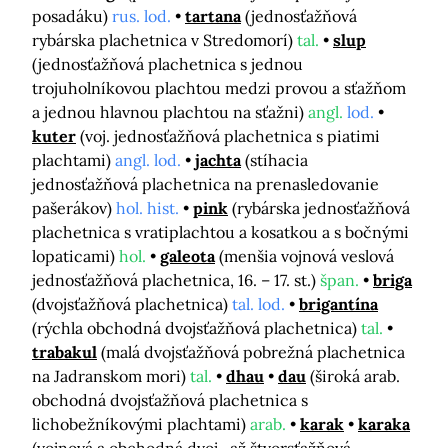
posadáku)
rus. lod.
tartana
(jednosťažňová
rybárska plachetnica v Stredomorí)
tal.
slup
(jednosťažňová plachetnica s jednou
trojuholníkovou plachtou medzi provou a sťažňom
a jednou hlavnou plachtou na sťažni)
angl.
lod.
kuter
(voj. jednosťažňová plachetnica s piatimi
plachtami)
angl. lod.
jachta
(stíhacia
jednosťažňová plachetnica na prenasledovanie
pašerákov)
hol. hist.
pink
(rybárska jednosťažňová
plachetnica s vratiplachtou a kosatkou a s bočnými
lopaticami)
hol.
galeota
(menšia vojnová veslová
jednosťažňová plachetnica, 16. – 17. st.)
špan.
briga
(dvojsťažňová plachetnica)
tal. lod.
brigantína
(rýchla obchodná dvojsťažňová plachetnica)
tal.
trabakul
(malá dvojsťažňová pobrežná plachetnica
na Jadranskom mori)
tal.
dhau
dau
(široká arab.
obchodná dvojsťažňová plachetnica s
lichobežníkovými plachtami)
arab.
karak
karaka