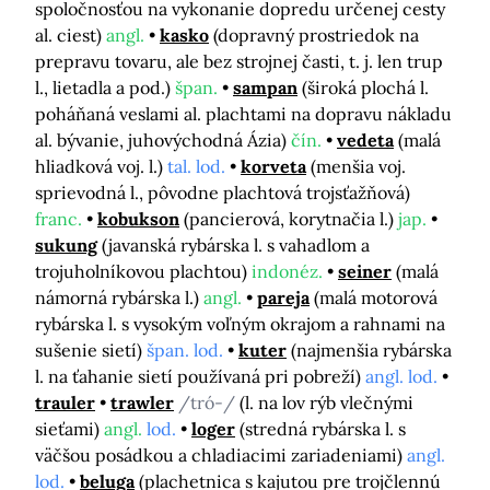
spoločnosťou na vykonanie dopredu určenej cesty
al. ciest)
angl.
kasko
(dopravný prostriedok na
prepravu tovaru, ale bez strojnej časti, t. j. len trup
l., lietadla a pod.)
špan.
sampan
(široká plochá l.
poháňaná veslami al. plachtami na dopravu nákladu
al. bývanie, juhovýchodná Ázia)
čín.
vedeta
(malá
hliadková voj. l.)
tal. lod.
korveta
(menšia voj.
sprievodná l., pôvodne plachtová trojsťažňová)
franc.
kobukson
(pancierová, korytnačia l.)
jap.
sukung
(javanská rybárska l. s vahadlom a
trojuholníkovou plachtou)
indonéz.
seiner
(malá
námorná rybárska l.)
angl.
pareja
(malá motorová
rybárska l. s vysokým voľným okrajom a rahnami na
sušenie sietí)
špan. lod.
kuter
(najmenšia rybárska
l. na ťahanie sietí používaná pri pobreží)
angl. lod.
trauler
trawler
/tró-/
(l. na lov rýb vlečnými
sieťami)
angl.
lod.
loger
(stredná rybárska l. s
väčšou posádkou a chladiacimi zariadeniami)
angl.
lod.
beluga
(plachetnica s kajutou pre trojčlennú