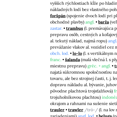
vyšších rýchlostiach kĺže po hladi
nákladných lodí bez vlastného po
foršpán
(spojenie dvoch lodí pri p
obchodné plavby)
angl.
barža
(ve
zastar.
trambus
(l. premávajúca 
prepravu osôb, cestných a koľajov
al. tekutý náklad, najmä ropu)
angl.
prevážanie vlakov al. vozidiel cez
obch. lod.
lo-lo
(l. s vertikálnym
franc.
šalanda
(malá vlečná l. s 
miestnu prepravu)
gréc. + angl.
t
najatá súkromnou spoločnosťou na 
tovaru, ale bez strojnej časti, t. j. l
dopravu nákladu al. bývanie, juho
pôvodne plachtová trojsťažňová)
f
trojuholníkovou plachtou)
indonéz
okrajom a rahnami na sušenie siet
trauler
trawler
/tró-/
(l. na lo
zariadeniami)
angl. lod.
beluga
(p