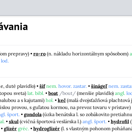
ávania
eľom prepravy)
ro-ro
(n. nákladu horizontálnym spôsobom)
a
 lod.
e, duté plavidlo)
šíf
nem.
hovor. zastar.
šinágeľ
nem. zasta
topou sveta)
lat. bibl.
boat
/bout/
(menšie plavidlo)
angl.
lo
 palubou a s kajutami)
hol.
keč
(malá dvojsťažňová plachtová 
islou provou, s guľatou kormou, na prevoz tovaru v prístave)
gl. šport.
gondola
(úzka benátska l. so zobákovito pretiah
al.
skul
(cvičná športová veslárska l.)
angl. šport.
hydrofil
glizér
gréc.
hydroglizér
(l. s vlastným pohonom poháňaná