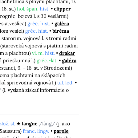
plachetnica s plnými plachtami, 17.
16. st.)
hol. špan.
hist.
clipper
arogréc. bojová l. s 30 veslármi)
esiatveslica)
gréc. hist.
galéra
adom vesiel)
gréc. hist.
biréma
a starorím. vojnová l. s tromi radmi
(staroveká vojnová s piatimi radmi
ňom a plachtou)
vl. m.
hist.
drakar
á prieskumná l.)
gréc.-lat.
galéra
stanci, 9. – 16. st. v Stredozemí)
voma plachtami na sklápacích
ľká sprievodná vojnová l.)
tal. lod.
/
(l. vyslaná získať informácie o
zlož. sl.
langue
/láng/
(j. ako
 Saussura)
franc. lingv.
parole