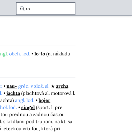
ngl.
obch. lod.
lo-lo
(n. nákladu
r.
nau-
gréc. v zlož. sl.
archa
d.
jachta
(plachtová al. motorová l.
jachta)
angl. lod.
bojer
hol. lod.
singel
(šport. l. pre
nutou prednou a zadnou časťou
(l. s krídlami pod trupom, na kt. sa
 leteckou vrtuľou, ktorá pri