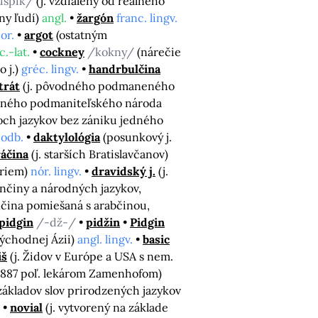
úspík/
(j. vzdialený od reálneho
iny ľudí)
angl.
žargón
franc. lingv.
or.
argot
(ostatným
c.-lat.
cockney
/kokny/
(nárečie
 j.)
gréc. lingv.
handrbulčina
trát
(j. pôvodného podmaneného
ťazného podmaniteľského národa
och jazykov bez zániku jedného
 odb.
daktylológia
(posunkový j.
áčina
(j. starších Bratislavčanov)
foriem)
nór. lingv.
dravidský j.
(j.
tinčiny a národných jazykov,
ančina pomiešaná s arabčinou,
pidgin
/-dž-/
pidžin
Pidgin
východnej Ázii)
angl. lingv.
basic
iš
(j. Židov v Európe a USA s nem.
1887 poľ. lekárom Zamenhofom)
 základov slov prirodzených jazykov
novial
(j. vytvorený na základe