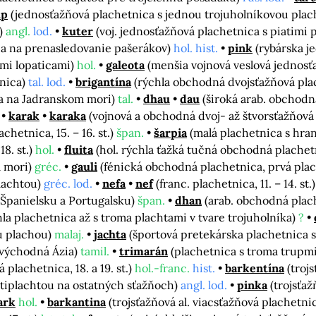
up
(jednosťažňová plachetnica s jednou trojuholníkovou pla
i)
angl.
lod.
kuter
(voj. jednosťažňová plachetnica s piatimi
ca na prenasledovanie pašerákov)
hol. hist.
pink
(rybárska j
ými lopaticami)
hol.
galeota
(menšia vojnová veslová jednosťaž
tnica)
tal. lod.
brigantína
(rýchla obchodná dvojsťažňová pl
a na Jadranskom mori)
tal.
dhau
dau
(široká arab. obchodn
karak
karaka
(vojnová a obchodná dvoj- až štvorsťažňová p
achetnica, 15. – 16. st.)
špan.
šarpia
(malá plachetnica s hr
18. st.)
hol.
fluita
(hol. rýchla ťažká tučná obchodná plachetni
m mori)
gréc.
gauli
(fénická obchodná plachetnica, prvá pla
plachtou)
gréc. lod.
nefa
nef
(franc. plachetnica, 11. – 14. st.
v Španielsku a Portugalsku)
špan.
dhan
(arab. obchodná plac
íhla plachetnica až s troma plachtami v tvare trojuholníka)
?
u plachou)
malaj.
jachta
(športová pretekárska plachetnica 
ovýchodná Ázia)
tamil.
trimarán
(plachetnica s troma trupm
plachetnica, 18. a 19. st.)
hol.-franc.
hist.
barkentína
(troj
tiplachtou na ostatných sťažňoch)
angl. lod.
pinka
(trojsťa
ark
hol.
barkantina
(trojsťažňová al. viacsťažňová plachetni