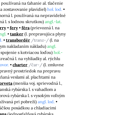
 používaná na ťahanie al. tlačenie
 zostavovanie plavidiel)
hol. lod.
orná l. používaná na nepravidelné
ná l. s lodnou skrutkou)
angl.-lat.
rry
fery
féra
(prievozná l. na
ngl.
tanker
(l. prepravujúca plyny
d.
transbordér
/tranz-/
(l. na
álnym nakladaním nákladu)
angl.
na spojenie s kotviacou loďou)
hol.-
eačná l. na vyhliadky al. rýchlu
ovor.
charter
/čar-/
(l. zmluvne
pravný prostriedok na prepravu
áňaná veslami al. plachtami na
orveta
(menšia voj. sprievodná l.,
vanská rybárska l. s vahadlom a
orová rybárska l. s vysokým voľným
oužívaná pri pobreží)
angl. lod.
 väčšou posádkou a chladiacimi
tana
(jednosťažňová rybárska