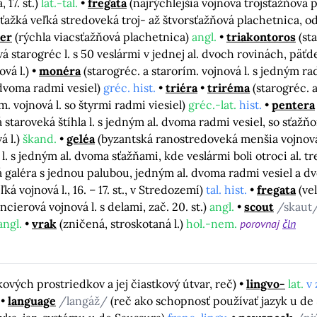
17. st.)
lat.-tal.
fregata
(najrýchlejšia vojnová trojsťažňová 
ťažká veľká stredoveká troj- až štvorsťažňová plachetnica, od 
er
(rýchla viacsťažňová plachetnica)
angl.
triakontoros
(st
vá starogréc l. s 50 veslármi v jednej al. dvoch rovinách, päťd
ová l.)
monéra
(starogréc. a starorím. vojnová l. s jedným r
s dvoma radmi vesiel)
gréc. hist.
triéra
triréma
(starogréc. 
m. vojnová l. so štyrmi radmi viesiel)
gréc.-lat.
hist.
pentera
á staroveká štíhla l. s jedným al. dvoma radmi vesiel, so sťaž
á l.)
škand.
geléa
(byzantská ranostredoveká menšia vojnov
 l. s jedným al. dvoma sťažňami, kde veslármi boli otroci al. tre
 galéra s jednou palubou, jedným al. dvoma radmi vesiel a d
ľká vojnová l., 16. – 17. st., v Stredozemí)
tal. hist.
fregata
(ve
ncierová vojnová l. s delami, zač. 20. st.)
angl.
scout
/skaut
angl.
vrak
(zničená, stroskotaná l.)
hol.-nem.
porovnaj
čln
ových prostriedkov a jej čiastkový útvar, reč)
lingvo-
lat.
v 
language
/langáž/
(reč ako schopnosť používať jazyk u de