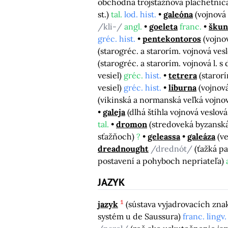
obchodná trojsťažňová plachetnica, 
st.)
tal.
lod. hist.
galeóna
(vojnová 
/kli-/
angl.
goeleta
franc.
škun
gréc. hist.
pentekontoros
(vojno
(starogréc. a starorím. vojnová vesl
(starogréc. a starorím. vojnová l. 
vesiel)
gréc.
hist.
tetrera
(starorí
vesiel)
gréc. hist.
liburna
(vojnov
(vikinská a normanská veľká vojnov
galeja
(dlhá štíhla vojnová veslová
tal.
dromon
(stredoveká byzanská
sťažňoch)
?
geleassa
galeáza
(ve
dreadnought
/drednót/
(ťažká pa
postavení a pohyboch nepriateľa)
JAZYK
1
jazyk
(sústava vyjadrovacích znak
systém u de Saussura)
franc. lingv.