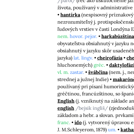
/parol/
(reč ako uskutočnenie jaz
života, používaný v administratíve
hantírka
(nespisovný príznakový j
nezrozumiteľný j. protispoločenske
ľudových vrstiev v časti Londýna 
nem.
hovor. pejor.
harkabúzština
obyvateľstva obsiahnutý v jazyku 
obsiahnutý v jazyku skôr usadenéh
jazyka)
lat. lingv.
cheirofázia
che
hluchonemých)
gréc.
daktylofáz
vl. m.
zastar.
švábčina
(nem. j., n
strednej a južnej Indie)
makarón
používaný pri písaní humoristickýc
gréčtinou, francúzštinou, so špan
English
(j. vzniknutý na základe 
english
/bejsik ingliš/
(zjednoduš
základom a hebr. a slovan. prvkam
franc.
ido
(j. vytvorený úpravou 
J. M.Schleyerom, 1879)
um.
katha