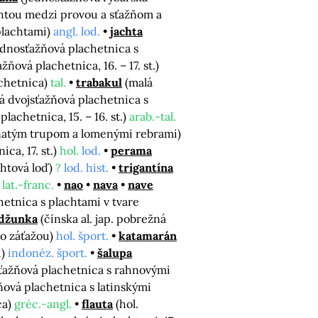
chtou medzi provou a sťažňom a
 plachtami)
angl. lod.
jachta
ednosťažňová plachetnica s
ňová plachetnica, 16. – 17. st.)
achetnica)
tal.
trabakul
(malá
á dvojsťažňová plachetnica s
lachetnica, 15. – 16. st.)
arab.-tal.
anatým trupom a lomenými rebrami)
ca, 17. st.)
hol.
lod.
perama
chtová loď)
?
lod. hist.
trigantína
)
lat.-franc.
nao
nava
nave
hetnica s plachtami v tvare
džunka
(čínska al. jap. pobrežná
so záťažou)
hol. šport.
katamarán
i)
indonéz. šport.
šalupa
sťažňová plachetnica s rahnovými
žňová plachetnica s latinskými
ca)
gréc.-angl.
flauta
(hol.