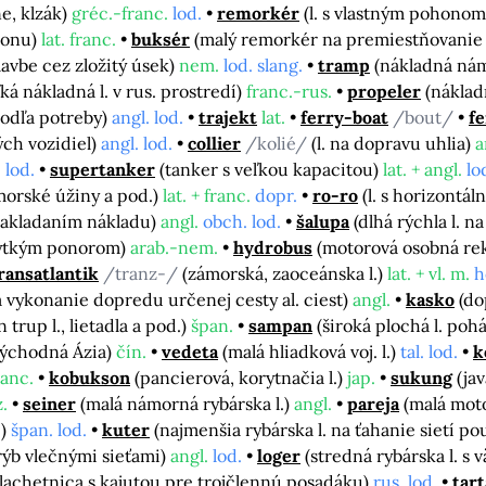
ne, klzák)
gréc.-franc.
lod.
remorkér
(l. s vlastným pohonom
honu)
lat. franc.
buksér
(malý remorkér na premiestňovanie a
lavbe cez zložitý úsek)
nem.
lod. slang.
tramp
(nákladná nám
ľká nákladná l. v rus. prostredí)
franc.-rus.
propeler
(náklad
podľa potreby)
angl. lod.
trajekt
lat.
ferry-boat
/bout/
fe
ých vozidiel)
angl. lod.
collier
/kolié/
(l. na dopravu uhlia)
a
 lod.
supertanker
(tanker s veľkou kapacitou)
lat. + angl.
lo
 morské úžiny a pod.)
lat. + franc.
dopr.
ro-ro
(l. s horizont
 nakladaním nákladu)
angl.
obch. lod.
šalupa
(dlhá rýchla l. 
plytkým ponorom)
arab.-nem.
hydrobus
(motorová osobná rekr
ransatlantik
/tranz-/
(zámorská, zaoceánska l.)
lat. + vl. m.
h
vykonanie dopredu určenej cesty al. ciest)
angl.
kasko
(do
en trup l., lietadla a pod.)
špan.
sampan
(široká plochá l. poh
východná Ázia)
čín.
vedeta
(malá hliadková voj. l.)
tal. lod.
k
ranc.
kobukson
(pancierová, korytnačia l.)
jap.
sukung
(ja
.
seiner
(malá námorná rybárska l.)
angl.
pareja
(malá mot
í)
špan. lod.
kuter
(najmenšia rybárska l. na ťahanie sietí p
v rýb vlečnými sieťami)
angl.
lod.
loger
(stredná rybárska l. s
lachetnica s kajutou pre trojčlennú posadáku)
rus. lod.
tar