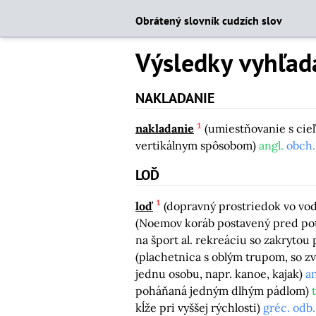
Obrátený slovník cudzích slov
Výsledky vyhľad
NAKLADANIE
1
nakladanie
(umiestňovanie s ci
vertikálnym spôsobom)
angl.
obch.
LOĎ
1
loď
(dopravný prostriedok vo vod
(Noemov koráb postavený pred po
na šport al. rekreáciu so zakrytou
(plachetnica s oblým trupom, so zv
jednu osobu, napr. kanoe, kajak)
an
poháňaná jedným dlhým pádlom)
t
kĺže pri vyššej rýchlosti)
gréc. odb.