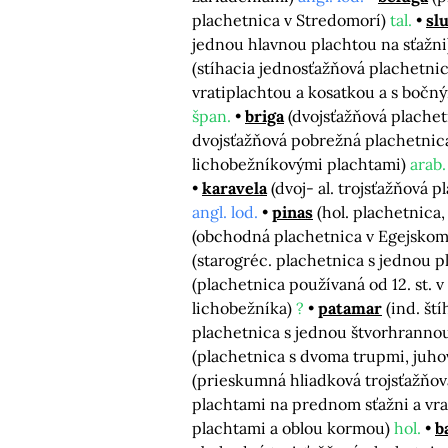
plachetnica v Stredomorí)
tal.
sl
jednou hlavnou plachtou na sťažn
(stíhacia jednosťažňová plachetni
vratiplachtou a kosatkou a s bočn
špan.
briga
(dvojsťažňová plache
dvojsťažňová pobrežná plachetnic
lichobežníkovými plachtami)
arab.
karavela
(dvoj- al. trojsťažňová pl
angl. lod.
pinas
(hol. plachetnica, 
(obchodná plachetnica v Egejsko
(starogréc. plachetnica s jednou 
(plachetnica používaná od 12. st. 
lichobežníka)
?
patamar
(ind. št
plachetnica s jednou štvorhranno
(plachetnica s dvoma trupmi, juh
(prieskumná hliadková trojsťažňová 
plachtami na prednom sťažni a vra
plachtami a oblou kormou)
hol.
b