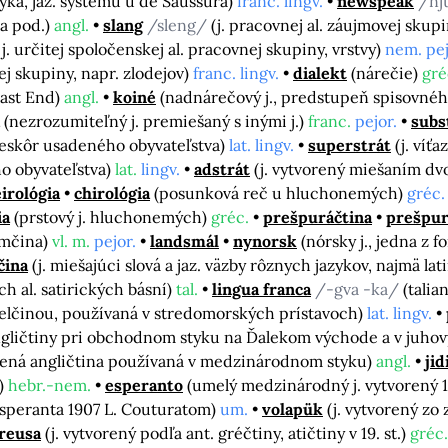
yka, jaz. systému u de Saussura)
franc. lingv.
newspeak
/nj
 a pod.)
angl.
slang
/sleng/
(j. pracovnej al. záujmovej skup
. určitej spoločenskej al. pracovnej skupiny, vrstvy)
nem. pej
j skupiny, napr. zlodejov)
franc. lingv.
dialekt
(nárečie)
gré
East End)
angl.
koiné
(nadnárečový j., predstupeň spisovného
(nezrozumiteľný j. premiešaný s inými j.)
franc.
pejor.
subs
neskôr usadeného obyvateľstva)
lat. lingv.
superstrát
(j. ví
o obyvateľstva)
lat.
lingv.
adstrát
(j. vytvorený miešaním dv
irológia
chirológia
(posunková reč u hluchonemých)
gréc.
ia
(prstový j. hluchonemých)
gréc.
prešpuráčtina
prešpur
emčina)
vl. m.
pejor.
landsmál
nynorsk
(nórsky j., jedna z 
čina
(j. miešajúci slová a jaz. väzby rôznych jazykov, najmä la
h al. satirických básní)
tal.
lingua franca
/-gva -ka/
(tali
ielčinou, používaná v stredomorských prístavoch)
lat. lingv.
angličtiny pri obchodnom styku na Ďalekom východe a v juho
ená angličtina používaná v medzinárodnom styku)
angl.
jid
i)
hebr.-nem.
esperanto
(umelý medzinárodný j. vytvorený 
esperanta 1907 L. Couturatom)
um.
volapük
(j. vytvorený zo
reusa
(j. vytvorený podľa ant. gréčtiny, atičtiny v 19. st.)
gréc.