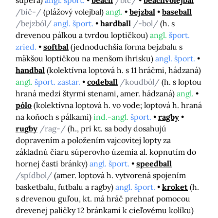
súpera)
angl. šport.
beach
/bíč/
beachvolejbal
/bíč-/
(plážový volejbal)
angl.
bejzbal
baseball
/bejzból/
angl. šport.
hardball
/-bol/
(h. s
drevenou pálkou a tvrdou loptičkou)
angl.
šport.
zried.
softbal
(jednoduchšia forma bejzbalu s
mäkšou loptičkou na menšom ihrisku)
angl. šport.
handbal
(kolektívna loptová h. s 11 hráčmi, hádzaná)
angl.
šport. zastar.
codeball
/koudból/
(h. s loptou
hraná medzi štyrmi stenami, amer. hádzaná)
angl.
pólo
(kolektívna loptová h. vo vode; loptová h. hraná
na koňoch s pálkami)
ind.-angl.
šport.
ragby
rugby
/rag-/
(h., pri kt. sa body dosahujú
dopravením a položením vajcovitej lopty za
základnú čiaru súperovho územia al. kopnutím do
hornej časti bránky)
angl. šport.
speedball
/spídbol/
(amer. loptová h. vytvorená spojením
basketbalu, futbalu a ragby)
angl. šport.
kroket
(h.
s drevenou guľou, kt. má hráč prehnať pomocou
drevenej paličky 12 bránkami k cieľovému kolíku)