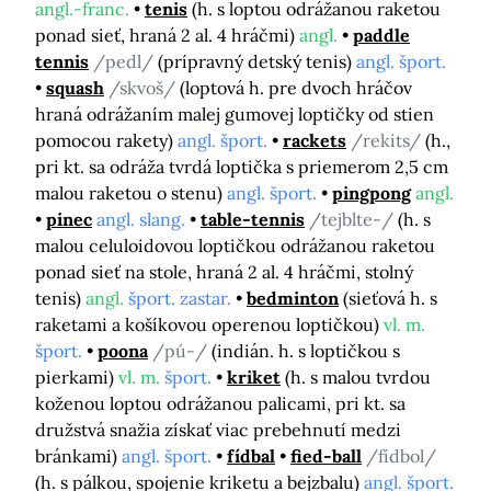
angl.-franc.
tenis
(h. s loptou odrážanou raketou
ponad sieť, hraná 2 al. 4 hráčmi)
angl.
paddle
tennis
/pedl/
(prípravný detský tenis)
angl. šport.
squash
/skvoš/
(loptová h. pre dvoch hráčov
hraná odrážaním malej gumovej loptičky od stien
pomocou rakety)
angl. šport.
rackets
/rekits/
(h.,
pri kt. sa odráža tvrdá loptička s priemerom 2,5 cm
malou raketou o stenu)
angl. šport.
pingpong
angl.
pinec
angl. slang.
table-tennis
/tejblte-/
(h. s
malou celuloidovou loptičkou odrážanou raketou
ponad sieť na stole, hraná 2 al. 4 hráčmi, stolný
tenis)
angl.
šport. zastar.
bedminton
(sieťová h. s
raketami a košíkovou operenou loptičkou)
vl. m.
šport.
poona
/pú-/
(indián. h. s loptičkou s
pierkami)
vl. m.
šport.
kriket
(h. s malou tvrdou
koženou loptou odrážanou palicami, pri kt. sa
družstvá snažia získať viac prebehnutí medzi
bránkami)
angl. šport.
fídbal
fied-ball
/fídbol/
(h. s pálkou, spojenie kriketu a bejzbalu)
angl. šport.