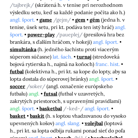
/tajbrejk/
(skrátená h. v tenise pri nerozhodnom
výsledku setu, keď sa každé podanie počíta ako h.)
angl. šport.
game
/gejm/
gem
gém
(jedna h. v
tenise, úsek setu, pri kt. podáva ten istý hráč)
angl.
šport.
power-play
/paueplej/
(presilová hra bez
brankára, s ďalším hráčom, v hokeji)
angl. šport.
simultánka
(h. jedného šachistu proti viacerým
súperom súčasne)
lat. šach.
turnaj
(stredoveká
bojová rytierska h., najmä na koňoch)
franc. hist.
futbal
(kolektívna h., pri kt. sa kope do lopty, aby sa
lopta dostala do súperovej bránky)
angl.
šport.
soccer
/soker/
(angl. označenie európskeho
futbalu)
angl.
futsal
(futbal v uzavretých,
zakrytých priestoroch, s upravenými pravidlami)
angl.
šport.
basketbal
/-ked-/
angl. šport.
basket
baskit
(h. s loptou vhadzovanou do vysoko
upevnených košov)
angl. slang.
volejbal
(loptová
h., pri kt. sa lopta odbíja rukami ponad sieť do poľa