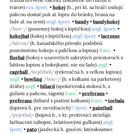
zrazila drevené valčeky zostavené do rôznych
tvarov)
rus. šport.
hokej
(h., pri kt. sa hráči usilujú
palicou dostať puk al. loptu do bránky, hraná na
ľade al. na zemi)
angl. šport.
bandy
bandyhokej
/ben-/
(pozemný hokej s loptičkou)
angl. šport.
hokejbal
(hokej s loptičkou)
angl. šport.
lacrosse
/lakros/
(h. kanadského pôvodu podobná
pozemnému hokeju s paličkou a loptou)
franc.
florbal
(hokej v uzavretých zakrytých priestoroch s
ľahkou loptou a hokejkami, nie na ľade)
angl.
cageball
/kejdžból/
(rekreačná h. s veľkou loptou)
angl.
bowling
/bou-/
(h. s kolkami na parketovej
dráhe)
angl.
biliard
(spoločenská stolová h. s
guľami a palicou, tágom)
franc.
preferans
preferanc
(biliard s piatimi kolkami)
franc.
torbala
(loptová h. pre nevidiacich)
?
šport.
paintball
/pejntbal/
(bojová h., v kt. protivníci strieľajú
farbiacimi nábojmi, želatínovými guľkami)
angl.
šport.
pato
(jazdecká h. gaučov, latinskoamer.