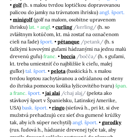
golf
(h. s malou tvrdou loptičkou dopravovanou
palicou do jamky na trávnatom ihrisku)
angl. šport.
minigolf
(golf na malom, osobitne upravenom
ihrisku)
lat. + angl.
curling
/kerling/
(h. so
zvláštnym kotúčom, kt. má zostať na označenom
cieli na ľade)
šport.
pétanque
/petank/
(h. s
ťažkými kovovými guľami hádzanými na jednu malú
drevenú guľu)
franc.
boccia
/bočča/
(h. s guľami,
kt. treba umiestniť čo najbližšie k cieľu, malej
guľke)
tal. šport.
pelota
(baskická h. s malou
tvrdou loptou zachytávanou a odrážanou od steny
do ihriska pomocou košíka lyžicovitého tvaru)
špan.
a franc.
šport.
jai alai
/chaj alaj/
(pelota ako
stávkový šport v Španielsku, Latinskej Amerike,
USA)
bask. šport.
ringo
(sieťová h., pri kt. si dve
mužstvá prehadzujú cez sieť dva gumené krúžky
tak, aby ich súper nechytil)
angl. šport.
gorodky
(rus. ľudová h., hádzanie drevenej tyče tak, aby