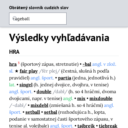
Obrátený slovník cudzích slov
Výsledky vyhľadávania
HRA
3
hra
(športový zápas, stretnutie)
-bal
angl. v zlož.
sl.
fair play
/fér plej/
(čestná, slušná h podľa
pravidiel)
angl. šport.
partia
(jedna, jednotlivá h.)
lat.
singel
(h. jednej dvojice, dvojhra, v tenise)
angl. šport.
double
/dabl/
(h. so 4 hráčmi, dvoma
dvojicami, napr. v tenise)
angl.
mix
mixdouble
/-dabl/
mixdebl
(zmiešaná h. so 4 hráčmi)
angl.
šport.
setball
setbal
(rozhodujúca h., lopta,
podanie v samostatnej časti športového zápasu, v
tenise al. volejbale)
angl. šport.
tajbrejk
tiebreak