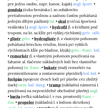
pre jednu osobu, napr. kanoe, kajak)
angl. šport.
gondola
(úzka benátska l. so zobákovito
pretiahnutou prednou a zadnou časťou poháňaná
jedným dlhým pádlom)
tal.
skul
(cvičná športová
veslárska l.)
angl. šport.
hydrofil
(l. s krídlami pod
trupom, na kt. sa kĺže pri vyššej rýchlosti)
gréc. odb.
glizér
gréc.
hydroglizér
(l. s vlastným pohonom
poháňaná leteckou vrtuľou, ktorá pri vyšších
rýchlostiach kĺže po hladine, klzák)
gréc.-franc.
lod.
remorkér
(l. s vlastným pohonom používaná na
ťahanie al. tlačenie nákladných lodí bez vlastného
pohonu)
lat. franc.
buksér
(malý remorkér na
premiestňovanie a zostavovanie plavidiel)
hol. lod.
foršpán
(spojenie dvoch lodí pri plavbe cez zložitý
úsek)
nem.
lod. slang.
tramp
(nákladná námorná l.
používaná na nepravidelné obchodné plavby)
angl.
barža
(veľká nákladná l. v rus. prostredí)
franc.-
rus.
propeler
(nákladná l. s lodnou skrutkou)