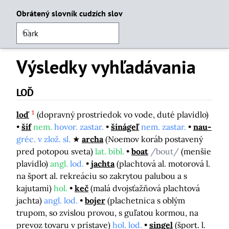
Obrátený slovník cudzích slov
Výsledky vyhľadávania
LOĎ
1
loď
(dopravný prostriedok vo vode, duté plavidlo)
šíf
nem.
hovor. zastar.
šinágeľ
nem. zastar.
nau-
gréc. v zlož. sl.
archa
(Noemov koráb postavený
pred potopou sveta)
lat. bibl.
boat
/bout/
(menšie
plavidlo)
angl.
lod.
jachta
(plachtová al. motorová l.
na šport al. rekreáciu so zakrytou palubou a s
kajutami)
hol.
keč
(malá dvojsťažňová plachtová
jachta)
angl. lod.
bojer
(plachetnica s oblým
trupom, so zvislou provou, s guľatou kormou, na
prevoz tovaru v prístave)
hol. lod.
singel
(šport. l.