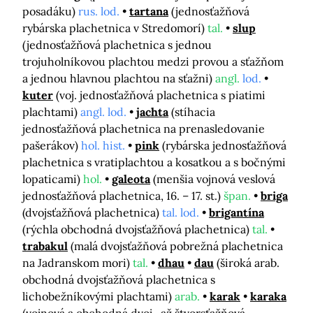
posadáku)
rus. lod.
tartana
(jednosťažňová
rybárska plachetnica v Stredomorí)
tal.
slup
(jednosťažňová plachetnica s jednou
trojuholníkovou plachtou medzi provou a sťažňom
a jednou hlavnou plachtou na sťažni)
angl.
lod.
kuter
(voj. jednosťažňová plachetnica s piatimi
plachtami)
angl. lod.
jachta
(stíhacia
jednosťažňová plachetnica na prenasledovanie
pašerákov)
hol. hist.
pink
(rybárska jednosťažňová
plachetnica s vratiplachtou a kosatkou a s bočnými
lopaticami)
hol.
galeota
(menšia vojnová veslová
jednosťažňová plachetnica, 16. – 17. st.)
špan.
briga
(dvojsťažňová plachetnica)
tal. lod.
brigantína
(rýchla obchodná dvojsťažňová plachetnica)
tal.
trabakul
(malá dvojsťažňová pobrežná plachetnica
na Jadranskom mori)
tal.
dhau
dau
(široká arab.
obchodná dvojsťažňová plachetnica s
lichobežníkovými plachtami)
arab.
karak
karaka