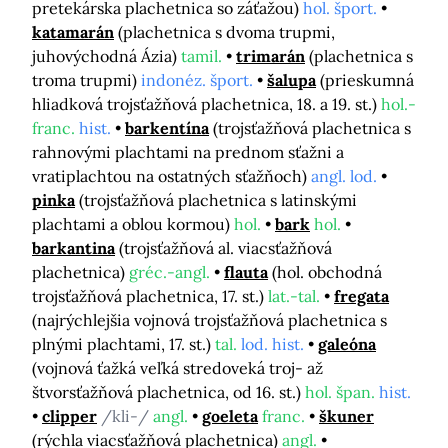
pretekárska plachetnica so záťažou)
hol. šport.
katamarán
(plachetnica s dvoma trupmi,
juhovýchodná Ázia)
tamil.
trimarán
(plachetnica s
troma trupmi)
indonéz. šport.
šalupa
(prieskumná
hliadková trojsťažňová plachetnica, 18. a 19. st.)
hol.-
franc.
hist.
barkentína
(trojsťažňová plachetnica s
rahnovými plachtami na prednom sťažni a
vratiplachtou na ostatných sťažňoch)
angl. lod.
pinka
(trojsťažňová plachetnica s latinskými
plachtami a oblou kormou)
hol.
bark
hol.
barkantina
(trojsťažňová al. viacsťažňová
plachetnica)
gréc.-angl.
flauta
(hol. obchodná
trojsťažňová plachetnica, 17. st.)
lat.-tal.
fregata
(najrýchlejšia vojnová trojsťažňová plachetnica s
plnými plachtami, 17. st.)
tal.
lod. hist.
galeóna
(vojnová ťažká veľká stredoveká troj- až
štvorsťažňová plachetnica, od 16. st.)
hol. špan.
hist.
clipper
/kli-/
angl.
goeleta
franc.
škuner
(rýchla viacsťažňová plachetnica)
angl.