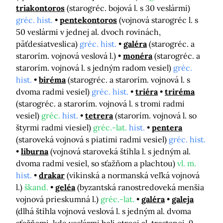
triakontoros
(starogréc. bojová l. s 30 veslármi)
gréc. hist.
pentekontoros
(vojnová starogréc l. s
50 veslármi v jednej al. dvoch rovinách,
päťdesiatveslica)
gréc. hist.
galéra
(starogréc. a
starorím. vojnová veslová l.)
monéra
(starogréc. a
starorím. vojnová l. s jedným radom vesiel)
gréc.
hist.
biréma
(starogréc. a starorím. vojnová l. s
dvoma radmi vesiel)
gréc. hist.
triéra
triréma
(starogréc. a starorím. vojnová l. s tromi radmi
vesiel)
gréc.
hist.
tetrera
(starorím. vojnová l. so
štyrmi radmi viesiel)
gréc.-lat.
hist.
pentera
(staroveká vojnová s piatimi radmi vesiel)
gréc. hist.
liburna
(vojnová staroveká štíhla l. s jedným al.
dvoma radmi vesiel, so sťažňom a plachtou)
vl. m.
hist.
drakar
(vikinská a normanská veľká vojnová
l.)
škand.
geléa
(byzantská ranostredoveká menšia
vojnová prieskumná l.)
gréc.-lat.
galéra
galeja
(dlhá štíhla vojnová veslová l. s jedným al. dvoma