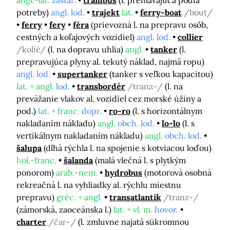
angl.-lat.
zastar.
trambus
(l. premávajúca podľa
potreby)
angl. lod.
trajekt
lat.
ferry-boat
/bout/
ferry
fery
féra
(prievozná l. na prepravu osôb,
cestných a koľajových vozidiel)
angl. lod.
collier
/kolié/
(l. na dopravu uhlia)
angl.
tanker
(l.
prepravujúca plyny al. tekutý náklad, najmä ropu)
angl. lod.
supertanker
(tanker s veľkou kapacitou)
lat. + angl.
lod.
transbordér
/tranz-/
(l. na
prevážanie vlakov al. vozidiel cez morské úžiny a
pod.)
lat. + franc.
dopr.
ro-ro
(l. s horizontálnym
nakladaním nákladu)
angl.
obch. lod.
lo-lo
(l. s
vertikálnym nakladaním nákladu)
angl.
obch. lod.
šalupa
(dlhá rýchla l. na spojenie s kotviacou loďou)
hol.-franc.
šalanda
(malá vlečná l. s plytkým
ponorom)
arab.-nem.
hydrobus
(motorová osobná
rekreačná l. na vyhliadky al. rýchlu miestnu
prepravu)
gréc. + angl.
transatlantik
/tranz-/
(zámorská, zaoceánska l.)
lat. + vl. m.
hovor.
charter
/čar-/
(l. zmluvne najatá súkromnou