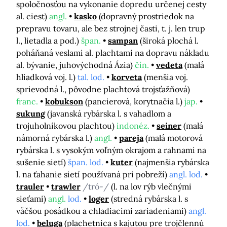
spoločnosťou na vykonanie dopredu určenej cesty
al. ciest)
angl.
kasko
(dopravný prostriedok na
prepravu tovaru, ale bez strojnej časti, t. j. len trup
l., lietadla a pod.)
špan.
sampan
(široká plochá l.
poháňaná veslami al. plachtami na dopravu nákladu
al. bývanie, juhovýchodná Ázia)
čín.
vedeta
(malá
hliadková voj. l.)
tal. lod.
korveta
(menšia voj.
sprievodná l., pôvodne plachtová trojsťažňová)
franc.
kobukson
(pancierová, korytnačia l.)
jap.
sukung
(javanská rybárska l. s vahadlom a
trojuholníkovou plachtou)
indonéz.
seiner
(malá
námorná rybárska l.)
angl.
pareja
(malá motorová
rybárska l. s vysokým voľným okrajom a rahnami na
sušenie sietí)
špan. lod.
kuter
(najmenšia rybárska
l. na ťahanie sietí používaná pri pobreží)
angl. lod.
trauler
trawler
/tró-/
(l. na lov rýb vlečnými
sieťami)
angl.
lod.
loger
(stredná rybárska l. s
väčšou posádkou a chladiacimi zariadeniami)
angl.
lod.
beluga
(plachetnica s kajutou pre trojčlennú