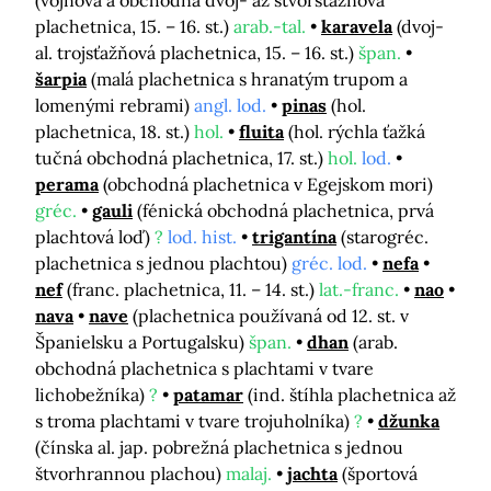
(vojnová a obchodná dvoj- až štvorsťažňová
plachetnica, 15. – 16. st.)
arab.-tal.
karavela
(dvoj-
al. trojsťažňová plachetnica, 15. – 16. st.)
špan.
šarpia
(malá plachetnica s hranatým trupom a
lomenými rebrami)
angl. lod.
pinas
(hol.
plachetnica, 18. st.)
hol.
fluita
(hol. rýchla ťažká
tučná obchodná plachetnica, 17. st.)
hol.
lod.
perama
(obchodná plachetnica v Egejskom mori)
gréc.
gauli
(fénická obchodná plachetnica, prvá
plachtová loď)
?
lod. hist.
trigantína
(starogréc.
plachetnica s jednou plachtou)
gréc. lod.
nefa
nef
(franc. plachetnica, 11. – 14. st.)
lat.-franc.
nao
nava
nave
(plachetnica používaná od 12. st. v
Španielsku a Portugalsku)
špan.
dhan
(arab.
obchodná plachetnica s plachtami v tvare
lichobežníka)
?
patamar
(ind. štíhla plachetnica až
s troma plachtami v tvare trojuholníka)
?
džunka
(čínska al. jap. pobrežná plachetnica s jednou
štvorhrannou plachou)
malaj.
jachta
(športová