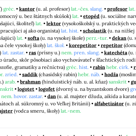
ľ)
gréc.
kantor
(u. al. profesor)
lat.-čes.
slang.
profesor
lat.
pomocný u. bez štátnych skúšok)
lat.
etopéd
(u. sociálne na
ajúci, školiteľ)
lat.
lektor
(vysokoškolský u. praktických v
y pracujúci aj ako organista)
lat. hist.
scholastik
(u. na nižše
úšajúci)
lat.
softa
(u. na vysokej škole)
perz.-tur.
dekan
(u. 
 na čele vysokej školy)
lat. škol.
korepetítor
repetítor
(domá
.)
lat. zastar.
ras
(prísny u.)
nem.
pren. slang.
katechéta
(u.
 úradu, skôr pôsobiaci ako vychovávateľ v šľachtických rod
lozofie, gramatiky a rečníctva)
gréc.
hist.
rabín
hebr.
cirk.
r
r.
zried.
saddik
(chasidský rabín)
hebr.
náb.
hodža
(moslim
u.)
arab.
brahman
(hinduistický náb. u. al. kňaz)
sanskrit
g
nskrit
logotet
logofet
(dvorný u. na byzantskom dvore)
gr
)
nem.
hovor. zastar.
dan
(u. al. majster džuda, aikida a karat
átoch al. súkromný u. vo Veľkej Británii)
alfabetizátor
(u. 
jster
(vodca smeru, školy)
lat.-nem.