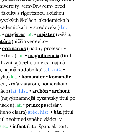
 univerzity, <em>Dr.</em> pred
j fakulty s rigoróznou skúškou,
vysokých školách; akademická h.
 akademická h. v stredoveku)
lat.
.
magister
lat.
majster
(vyššia,
ntúra
(nižšia vedecko-
ordinarius
(riadny profesor v
rektora)
lat.
magnificencia
(titul
tul vynikajúceho umelca, najmä
ca, najmä hudobníka)
tal. kniž.
tyku)
lat.
komandér
komandír
ádcu, kráľa v starom, homérskom
inách)
lat. hist.
archón
archont
/
(najvýznamnejší byzantský titul po
vládcu)
lat.
princeps
(cisár v
ského cisára)
gréc. hist.
bán
(titul
itul neobmedzeného vládcu v
anc.
infant
(titul špan. al. port.