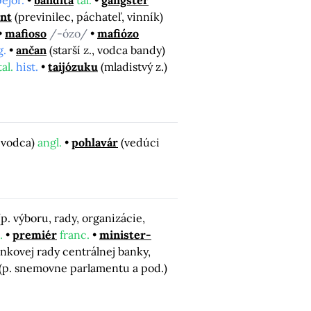
ent
(previnilec, páchateľ, vinník)
mafioso
/-ózo/
mafiózo
g.
ančan
(starší z., vodca bandy)
tal.
hist.
taijózuku
(mladistvý z.)
, vodca)
angl.
pohlavár
(vedúci
(p. výboru, rady, organizácie,
.
premiér
franc.
minister-
ankovej rady centrálnej banky,
(p. snemovne parlamentu a pod.)