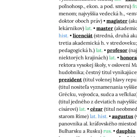
poľnohosp., ekon. a pod. smeru)
fr
menom; najvyššia vedecká h., <
doktor oboch práv)
magister
(ak
lekárnikov)
lat.
master
(akademic
hist.
licenciát
(stredná, druhá ak
tretia akademická h. v stredoveku
pedagogická h.)
lat.
profesor
(na
niektorých krajinách)
lat.
honorab
rektora vysokej školy, v oslovení 
hudobníka; čestný titul vynikajúc
prezident
(titul volenej hlavy rep
(titul nositeľa vyznamenania vyšši
Grécku, vojvodca, sudca a veľkňaz
(titul jedného z deviatich najvyšš
cisárovi)
lat.
cézar
(titul neobme
starom Ríme)
lat. hist.
augustus
(
panovníka al. kráľovského miestod
Bulharsku a Rusku)
rus.
dauphin