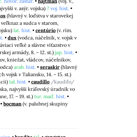
c.
hovor. zastar.
hajtman
(voj. v.,
ajvyšší v. asýr. vojska)
?
voj. hist.
hos
(hlavný v. loďstva v starovekej
, veľknaz a sudca v starom,
ojsku)
lat.
hist.
centúrio
(v. rím.
t.
dux
(vodca, náčelník, v. vojsk v
áviaci veľké a slávne víťazstvo v
árskej armády, 8. – 12. st.)
jap.
hist.
cov, kniežat, vládcov, náčelníkov,
jvodca)
arab.
hist.
seraskir
(hlavný
h vojsk v Taliansku, 14. – 15. st.)
ncii)
tal.
hist.
caudillo
/kaudiľo/
ska, najvyšší kráľovský úradník vo
, 17. – 19. st.)
tur. maď.
hist.
bocman
(v. palubnej skupiny
ejor.
bandita
tal.
gangster