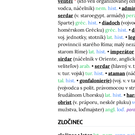
veliteľ
(kto velí organizovanej o
vodca, náčelník)
nem.
hist.
admir
serdar
(v. staroegypt. armády)
per
Sparte)
gréc.
hist.
diadoch
(vojv
homérskom Grécku)
gréc.
hist.
d
voj. jednotky, stotník)
lat.
hist.
le
provinncii starého Ríma; malý nezá
starom Ríme)
lat.
hist.
imperátor
sirdar
(náčelník v Oriente, anglic
veliteľov)
arab.
serdar
(hlavný v. 
v. tur. vojsk)
tur.
hist.
ataman
(ná
tal.
hist.
gonfalonier(e)
(voj. v. v
(vojvodca s polit. právomocou v 
feudálnom Uhorsku)
lat.
hist.
har
obrist
(v. práporu, neskôr pluku)
v
mužstva, loďmajster)
angl.
loď.
por
ZLOČINEC
zločinec
lotor
lat.-nem.
expr. pej