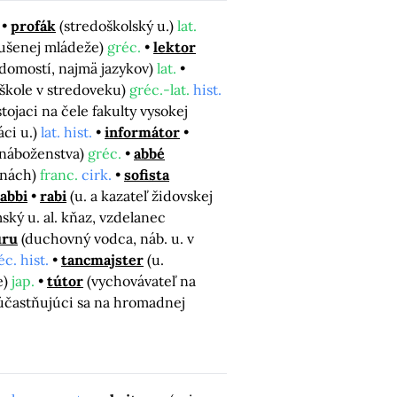
profák
(stredoškolský u.)
lat.
rušenej mládeže)
gréc.
lektor
edomostí, najmä jazykov)
lat.
j škole v stredoveku)
gréc.-lat.
hist.
stojaci na čele fakulty vysokej
ci u.)
lat. hist.
informátor
 náboženstva)
gréc.
abbé
inách)
franc.
cirk.
sofista
abbi
rabi
(u. a kazateľ židovskej
ský u. al. kňaz, vzdelanec
uru
(duchovný vodca, náb. u. v
éc. hist.
tancmajster
(u.
e)
jap.
tútor
(vychovávateľ na
zúčastňujúci sa na hromadnej