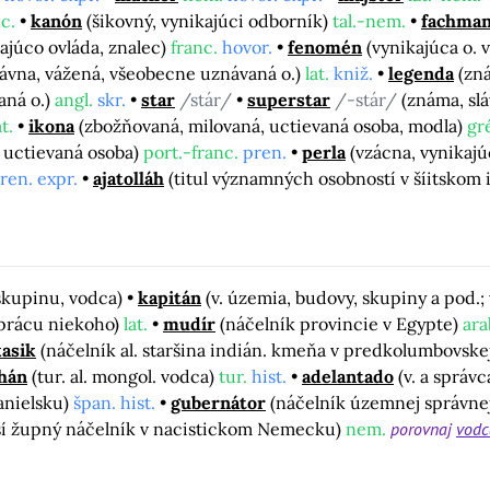
c.
kanón
(šikovný, vynikajúci odborník)
tal.-nem.
fachma
kajúco ovláda, znalec)
franc.
hovor.
fenomén
(vynikajúca o.
lávna, vážená, všeobecne uznávaná o.)
lat.
kniž.
legenda
(zn
aná o.)
angl.
skr.
star
/stár/
superstar
/-stár/
(známa, slá
t.
ikona
(zbožňovaná, milovaná, uctievaná osoba, modla)
gr
 uctievaná osoba)
port.-franc.
pren.
perla
(vzácna, vynikaj
ren. expr.
ajatolláh
(titul významných osobností v šíitskom
 skupinu, vodca)
kapitán
(v. územia, budovy, skupiny a pod.; v
 prácu niekoho)
lat.
mudír
(náčelník provincie v Egypte)
ara
kasik
(náčelník al. staršina indián. kmeňa v predkolumbovske
hán
(tur. al. mongol. vodca)
tur.
hist.
adelantado
(v. a sprá
anielsku)
špan. hist.
gubernátor
(náčelník územnej správne
ší župný náčelník v nacistickom Nemecku)
nem.
porovnaj
vodc