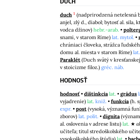
DUCH
1
duch
(nadprirodzená netelesná 
anjel, zlý d., diabol; bytosť al. sila,
vodca džinov)
hebr.-arab.
polter
snami, v starom Ríme)
lat. mytol.
chrániaci človeka, strážca ľudské
domu al. miesta v starom Ríme)
lat
Paraklét
(Duch svätý v kresťanskej
v stoicizme filoz.)
gréc. náb.
HODNOSŤ
hodnosť
dištinkcia
lat.
grádus
vyjadrenie)
lat.
kniž.
funkcia
(h. 
expr.
post
(vysoká, významná fun
zborov)
lat. polit.
dignita
(význam
al. oslovenia v adrese listu)
lat.
a
učiteľa; titul stredoškolského učit
vysokoškolského štúdia)
lat.
bach