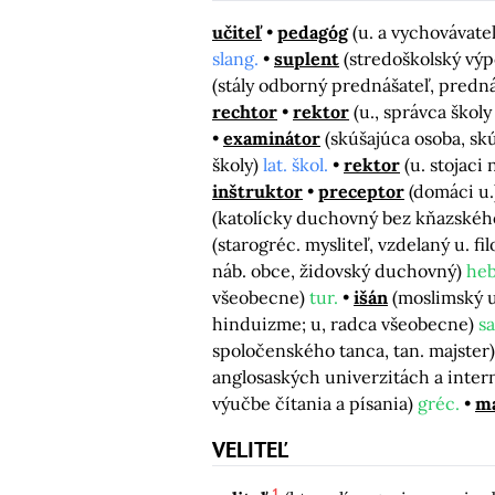
učiteľ
pedagóg
(u. a vychovávate
slang.
suplent
(stredoškolský vý
(stály odborný prednášateľ, prednáš
rechtor
rektor
(u., správca škol
examinátor
(skúšajúca osoba, sk
školy)
lat. škol.
rektor
(u. stojaci
inštruktor
preceptor
(domáci u
(katolícky duchovný bez kňazského
(starogréc. mysliteľ, vzdelaný u. fi
náb. obce, židovský duchovný)
heb
všeobecne)
tur.
išán
(moslimský 
hinduizme; u, radca všeobecne)
sa
spoločenského tanca, tan. majster
anglosaských univerzitách a intern
výučbe čítania a písania)
gréc.
ma
VELITEĽ
1