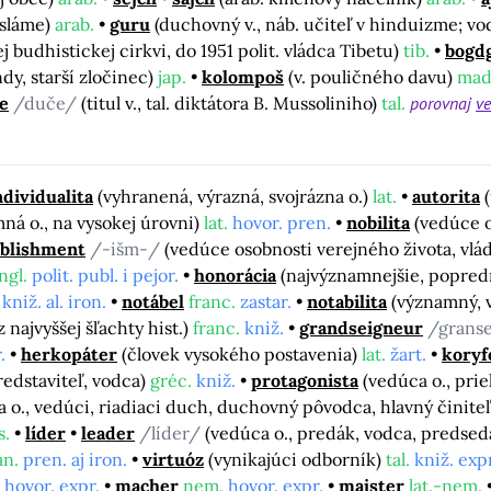
isláme)
arab.
guru
(duchovný v., náb. učiteľ v hinduizme; v
j budhistickej cirkvi, do 1951 polit. vládca Tibetu)
tib.
bogd
ndy, starší zločinec)
jap.
kolompoš
(v. pouličného davu)
maď
e
/duče/
(titul v., tal. diktátora B. Mussoliniho)
tal.
porovnaj
ve
ndividualita
(vyhranená, výrazná, svojrázna o.)
lat.
autorita
ná o., na vysokej úrovni)
lat.
hovor. pren.
nobilita
(vedúce 
ablishment
/-išm-/
(vedúce osobnosti verejného života, vlád
ngl.
polit. publ. i pejor.
honorácia
(najvýznamnejšie, popred
kniž. al. iron.
notábel
franc.
zastar.
notabilita
(významný, v
 najvyššej šľachty hist.)
franc.
kniž.
grandseigneur
/grans
.
herkopáter
(človek vysokého postavenia)
lat.
žart.
koryf
redstaviteľ, vodca)
gréc.
kniž.
protagonista
(vedúca o., pri
a o., vedúci, riadiaci duch, duchovný pôvodca, hlavný činite
s.
líder
leader
/líder/
(vedúca o., predák, vodca, predsed
an.
pren. aj iron.
virtuóz
(vynikajúci odborník)
tal.
kniž. expr
hovor. expr.
macher
nem.
hovor. expr.
majster
lat.-nem.