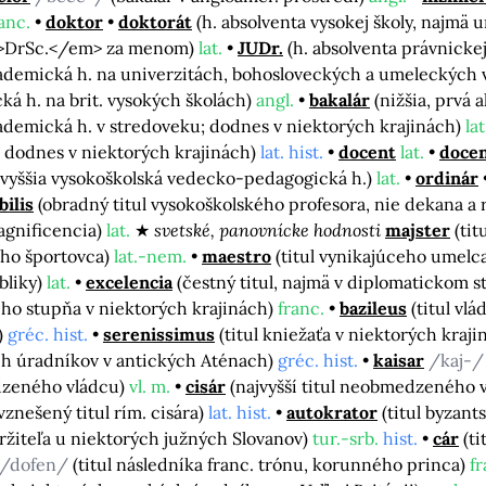
anc.
doktor
doktorát
(h. absolventa vysokej školy, najmä
em>DrSc.</em> za menom)
lat.
JUDr.
(h. absolventa právnicke
ademická h. na univerzitách, bohosloveckých a umeleckých 
ká h. na brit. vysokých školách)
angl.
bakalár
(nižšia, prvá
ademická h. v stredoveku; dodnes v niektorých krajinách)
lat
; dodnes v niektorých krajinách)
lat. hist.
docent
lat.
doce
jvyššia vysokoškolská vedecko-pedagogická h.)
lat.
ordinár
ilis
(obradný titul vysokoškolského profesora, nie dekana a 
Magnificencia)
lat.
svetské, panovnícke hodnosti
majster
(ti
eho športovca)
lat.-nem.
maestro
(titul vynikajúceho umel
ubliky)
lat.
excelencia
(čestný titul, najmä v diplomatickom s
eho stupňa v niektorých krajinách)
franc.
bazileus
(titul vl
)
gréc. hist.
serenissimus
(titul kniežaťa v niektorých kraj
ích úradníkov v antických Aténach)
gréc. hist.
kaisar
/kaj-
dzeného vládcu)
vl. m.
cisár
(najvyšší titul neobmedzeného 
vznešený titul rím. cisára)
lat. hist.
autokrator
(titul byzant
ržiteľa u niektorých južných Slovanov)
tur.-srb.
hist.
cár
(t
/dofen/
(titul následníka franc. trónu, korunného princa)
fr