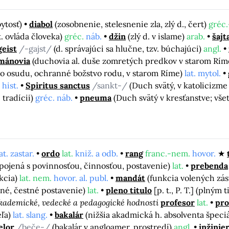
bytosť)
diabol
(zosobnenie, stelesnenie zla, zlý d., čert)
gréc.
 kt. ovláda človeka)
gréc.
náb.
džin
(zlý d. v islame)
arab.
šajt
geist
/-gajst/
(d. správajúci sa hlučne, tzv. búchajúci)
angl.
mánovia
(duchovia al. duše zomretých predkov v starom Rí
ho osudu, ochranné božstvo rodu, v starom Ríme)
lat. mytol.
. hist.
Spiritus sanctus
/sankt-/
(Duch svätý, v katolicizme
 tradícii)
gréc. náb.
pneuma
(Duch svätý v kresťanstve; vše
lat. zastar.
ordo
lat.
kniž. a odb.
rang
franc.-nem.
hovor.
spojená s povinnosťou, činnosťou, postavenie)
lat.
prebenda
kcia)
lat. nem.
hovor. al. publ.
mandát
(funkcia volených zás
né, čestné postavenie)
lat.
pleno titulo
[p. t., P. T.]
(plným t
kademické, vedecké a pedagogické hodnosti
profesor
lat.
pro
eľa)
lat. slang.
bakalár
(nižšia akadmická h. absolventa špeci
elor
/beče-/
(bakalár v angloamer. prostredí)
angl.
inžinie