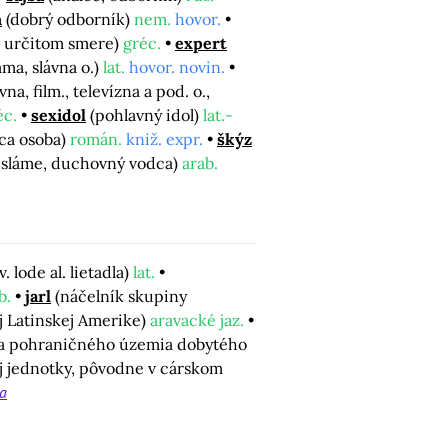
n
(dobrý odborník)
nem.
hovor.
 v určitom smere)
gréc.
expert
áma, slávna o.)
lat.
hovor. novin.
vna, film., televízna a pod. o.,
éc.
sexidol
(pohlavný idol)
lat.-
úca osoba)
román.
kniž. expr.
škýz
 isláme, duchovný vodca)
arab.
. lode al. lietadla)
lat.
b.
jarl
(náčelník skupiny
j Latinskej Amerike)
aravacké jaz.
vca pohraničného územia dobytého
j jednotky, pôvodne v cárskom
a