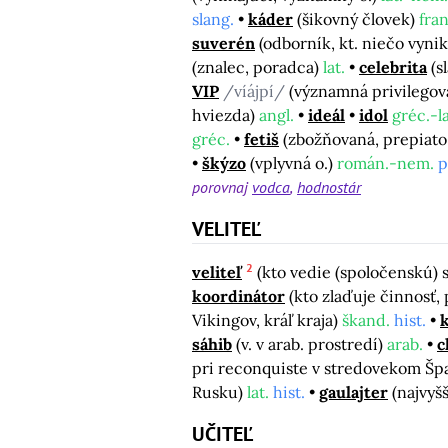
slang.
káder
(šikovný človek)
fran
suverén
(odborník, kt. niečo vyni
(znalec, poradca)
lat.
celebrita
(s
VIP
/víájpí/
(významná privilegov
hviezda)
angl.
ideál
idol
gréc.-la
gréc.
fetiš
(zbožňovaná, prepiato
škýzo
(vplyvná o.)
román.-nem.
p
porovnaj
vodca
hodnostár
VELITEĽ
2
veliteľ
(kto vedie (spoločenskú)
koordinátor
(kto zlaďuje činnosť,
Vikingov, kráľ kraja)
škand.
hist.
sáhib
(v. v arab. prostredí)
arab.
c
pri reconquiste v stredovekom Šp
Rusku)
lat.
hist.
gaulajter
(najvyš
UČITEĽ