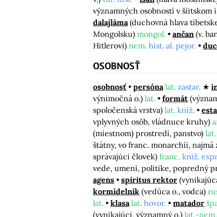
významných osobností v šíitskom 
dalajláma
(duchovná hlava tibetske
Mongolsku)
mongol.
ančan
(v. ba
Hitlerovi)
nem.
hist. al. pejor.
duc
OSOBNOSŤ
osobnosť
persóna
lat.
zastar.
i
výnimočná o.)
lat.
formát
(význam
spoločenská vrstva)
lat.
kniž.
est
vplyvných osôb, vládnuce kruhy)
a
(miestnom) prostredí, panstvo)
lat.
štátny, vo franc. monarchii, najmä z
správajúci človek)
franc.
kniž. expr
vede, umení, politike, popredný p
agens
spiritus rektor
(vynikajúc
kormidelník
(vedúca o., vodca)
ru
lat.
klasa
lat.
hovor.
matador
šp
(vynikajúci, významný o.)
lat.-nem.