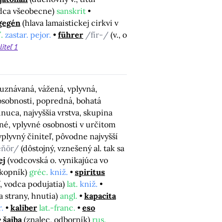
odca všeobecne)
sanskrit
gegén
(hlava lamaistickej cirkvi v
.
zastar. pejor.
führer
/fír-/
(v., o
liteľ 1
(uznávaná, vážená, vplyvná,
osobnosti, popredná, bohatá
nuca, najvyššia vrstva, skupina
né, vplyvné osobnosti v určitom
plyvný činiteľ, pôvodne najvyšší
eňör/
(dôstojný, vznešený al. tak sa
ej
(vodcovská o. vynikajúca vo
ekopník)
gréc.
kniž.
spiritus
ľ, vodca podujatia)
lat.
kniž.
a strany, hnutia)
angl.
kapacita
.
kaliber
lat.-franc.
eso
šajba
(znalec, odborník)
rus.