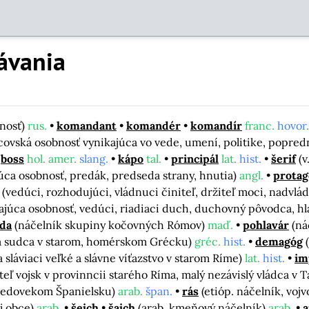
ávania
nosť)
rus.
komandant
komandér
komandír
franc.
hovor.
covská osobnosť vynikajúca vo vede, umení, politike, popred
boss
hol. amer.
slang.
kápo
tal.
principál
lat.
hist.
šerif
(v
úca osobnosť, predák, predseda strany, hnutia)
angl.
protag
(vedúci, rozhodujúci, vládnuci činiteľ, držiteľ moci, nadvlá
kajúca osobnosť, vedúci, riadiaci duch, duchovný pôvodca, hl
jda
(náčelník skupiny kočovných Rómov)
maď.
pohlavár
(ná
z a sudca v starom, homérskom Grécku)
gréc.
hist.
demagóg
a sláviaci veľké a slávne víťazstvo v starom Ríme)
lat.
hist.
im
iteľ vojsk v provinncii starého Ríma, malý nezávislý vládca v 
stredovekom Španielsku)
arab.
špan.
rás
(etióp. náčelník, voj
j obce)
arab.
šejch
šajch
(arab. kmeňový náčelník)
arab.
a