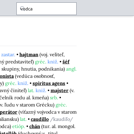
 zastar.
hajtman
(voj. veliteľ,
ný predstaviteľ)
gréc.
kniž.
šéf
. skupiny, hnutia, podnikania)
angl.
onista
(vedúca osobnosť,
dy)
gréc.
kniž.
spiritus agens
avný činiteľ)
lat.
kniž.
majster
(v.
čelník rodu al. kmeňa)
srb.
(v. ľudu v starom Grécku)
gréc.
perátor
(víťazný vojvodca v starom
Taliansku)
lat.
caudillo
/kaudiľo/
vodca)
etióp.
chán
(tur. al. mongol.
jatolláh
(duchovný v., titul