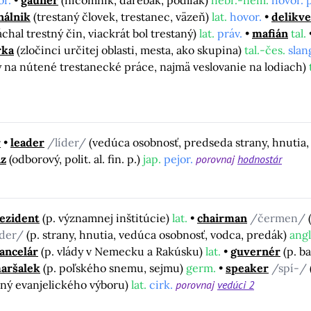
nálnik
(trestaný človek, trestanec, väzeň)
lat.
hovor.
delikv
páchal trestný čin, viackrát bol trestaný)
lat.
práv.
mafián
tal.
rka
(zločinci určitej oblasti, mesta, ako skupina)
tal.-čes.
slan
 na nútené trestanecké práce, najmä veslovanie na lodiach)
r
leader
/líder/
(vedúca osobnosť, predseda strany, hnutia
z
(odborový, polit. al. fin. p.)
jap.
pejor.
porovnaj
hodnostár
ezident
(p. významnej inštitúcie)
lat.
chairman
/čermen/
íder/
(p. strany, hnutia, vedúca osobnosť, vodca, predák)
angl
ancelár
(p. vlády v Nemecku a Rakúsku)
lat.
guvernér
(p. b
aršalek
(p. poľského snemu, sejmu)
germ.
speaker
/spí-/
ený evanjelického výboru)
lat.
cirk.
porovnaj
vedúci 2