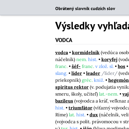
Obrátený slovník cudzích slov
Výsledky vyhľad
VODCA
vodca
kormidelník
(vedúca osob
náčelník)
nem.
hist.
koryfej
(vod
franc.
šéf-
franc.
v zlož. sl.
bos
slang.
líder
leader
/líder/
(ved
priekopník)
gréc.
kniž.
hegemón
spiritus rektor
(v. podujatia vyni
smeru, školy, učiteľ)
lat.-nem.
va
bazileus
(vojvodca a kráľ, veľkna
hist.
triumfátor
(víťazný vojvodc
Ríme)
lat.
hist.
dux
(náčelník, vel
(vojvodca s polit. právomocou v 
v.)
tur.
hist.
išán
(hlava moslimske