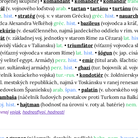
zbrojenej skupine)
komandant
komandér
komandír
fran
ál
(v. vojnového loďstva)
arab.
tartan
tartánu
turtánu
(n
z.
hist.
stratég
(voj. v. v starom Grécku)
gréc.
hist.
nauarc
odca Alexandra Veľkého)
gréc.
hist.
bazileus
(vojvodca a kráľ
ekúrio
(v. desaťčlenného, najmä jazdeckého oddielu v rím. v
gát
(v. základnej voj. jednotky v starom Ríme za Cézara)
lat.
his
vislý vládca v Taliansku)
lat.
triumfátor
(víťazný vojvodca sl
(víťazný vojvodca v starom Ríme)
lat.
hist.
šógun
(v. jap. cis
ký veliteľ egypt. Armády)
perz.
hist.
emír
(titul arab. šľachti
tur. sultánskej armády)
perz.
hist.
ghazi
(tur. bojovník al. vo
čelník kozáckeho vojska)
tur.-rus.
kondotiér
(v. žoldnierskyc
 tal. mestských republikách, najmä v Toskánsku v ranej renesa
stredovekom Španielsku)
arab.
špan.
palatín
(v. uhorského voj
ambaša
(náčelník ľudových povstalcov proti Turkom na Balkáne
oj. hist.
hajtman
(hodnosť na úrovni v. roty al. batérie)
nem.
ovnaj
vojak
hodnosť|voj. hodnosti
or.
gauner
(ničomník, darebák, podliak)
hebr.-nem.
hovor. p