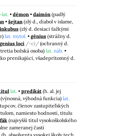
-lat.
démon
daimón
(padlý
an
šejtan
(zlý d., diabol v islame,
inkubus
(zlý d. desiaci ťažkými
me)
lat. mytol.
génius
(strážny d.
genius loci
/-cí/
(ochranný d.
 tretia božská osoba)
lat.
náb.
tko prenikajúci, všadeprítomný d.
titul
lat.
predikát
(h. al. jej
(výnosná, výhodná funkcia)
lat.
tupcov, členov zastupiteľských
itulom, namiesto hodnosti, titulu
fák
(najvyšší titul vysokoškolského
álne zameranej časti
r
(h. absolventa vysokej školy tech.,