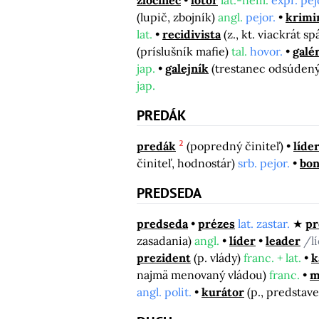
(lupič, zbojník)
angl.
pejor.
krimi
lat.
recidivista
(z., kt. viackrát s
(príslušník mafie)
tal.
hovor.
galé
jap.
galejník
(trestanec odsúdený
jap.
PREDÁK
2
predák
(popredný činiteľ)
líde
činiteľ, hodnostár)
srb. pejor.
bon
PREDSEDA
predseda
prézes
lat. zastar.
pr
zasadania)
angl.
líder
leader
/l
prezident
(p. vlády)
franc. + lat.
k
najmä menovaný vládou)
franc.
m
angl. polit.
kurátor
(p., predstav