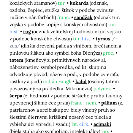
kozáckych atamanov)
tur.
kokarda
(odznak,
ozdoba, čepiec, stužka, štítok v podobe zvinutej
ružice v nár. farbách)
franc.
sandžak
(odznak tur.
vojska v podobe kopije s konským chvostom)
tur.
hist.
tug
(odznak veliteľskej hodnosti v tur. vojsku
v podobe konského chvosta)
tur.
hist.
tyrsus
/-
zus/
(dlhšia drevená palica s viničom, brečtanom a
píniovou šiškou ako symbol boha Dionýza)
gréc.
totem
(kmeňový z. primitívnych národov al.
náboženstiev, symbol predka, od kt. skupina
odvodzuje pôvod, názov a pod., v podobe zvieraťa,
rastliny a pod.)
indián.-angl.
kalid
(osobný totem
považovaný za pradedka, Mikronézia)
polynéz.
šerpa
(z. hodnosti v podobe širšieho pruhu tkaniny
upevnenej šikmo cez prsia)
franc.-nem.
pálium
(z.
patriarchov a arcibiskupov, biely vlnený pruh so
šiestimi čiernymi krížikmi nosený cez plecia a
vybiehajúci vpredu i vzadu)
lat.
cirk.
acimaki
(biela stuha ako symbol jap. intelektuálov)
jap.