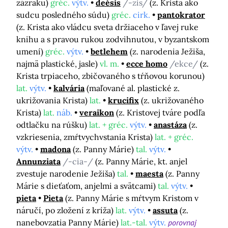
zázraku)
gréc.
výtv.
deésis
/-zis/
(z. Krista ako
sudcu posledného súdu)
gréc.
cirk.
pantokrator
(z. Krista ako vládcu sveta držiaceho v ľavej ruke
knihu a s pravou rukou zodvihnutou, v byzantskom
umení)
gréc.
výtv.
betlehem
(z. narodenia Ježiša,
najmä plastické, jasle)
vl. m.
ecce homo
/ekce/
(z.
Krista trpiaceho, zbičovaného s tŕňovou korunou)
lat.
výtv.
kalvária
(maľované al. plastické z.
ukrižovania Krista)
lat.
krucifix
(z. ukrižovaného
Krista)
lat.
náb.
veraikon
(z. Kristovej tváre podľa
odtlačku na rúšku)
lat. + gréc.
výtv.
anastáza
(z.
vzkriesenia, zmŕtvychvstania Krista)
lat. + gréc.
výtv.
madona
(z. Panny Márie)
tal.
výtv.
Annunziata
/-cia-/
(z. Panny Márie, kt. anjel
zvestuje narodenie Ježiša)
tal.
maesta
(z. Panny
Márie s dieťaťom, anjelmi a svätcami)
tal.
výtv.
pieta
Pieta
(z. Panny Márie s mŕtvym Kristom v
náručí, po zložení z kríža)
lat.
výtv.
assuta
(z.
nanebovzatia Panny Márie)
lat.-tal.
výtv.
porovnaj