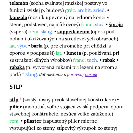
telamón
(socha svalnatej mužskej postavy vo
funkcii zvislej p. budovy)
gréc.
archit. zried.
konzola
(nosník upevnený na jednom konci v
stene, podstavec, najmä kovový)
franc.
stav.
šprajc
(vzpera)
nem.
slang.
suppedaneum
(opora pod
nohami ukrižovaných na stredovekých obrazoch)
lat.
výtv.
barla
(p. pre chromého pri chôdzi, s
oporou v podpazuší)
lat.
luneta
(p. používaná pri
sústružení dlhých výrobkov)
franc.
tech.
rabak
rabaka
(p. vytvorená rukami pri lezení na strom a
pod.)
?
slang.
dať niekomu r.
porovnaj
nosník
STĹP
2
stĺp
(zvislý nosný prvok stavebnej konštrukcie)
pilier
(mohutná, voľne stojaca zvislá podpera, opora
stavebnej konštrukcie, nesúca veľké zaťaženie)
rom.
pilaster
(zapustený pilier mierne
vystupujúci zo steny, stĺpovitý výstupok zo steny)