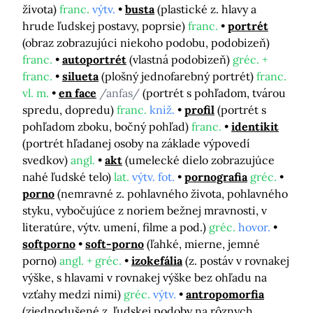
života)
franc.
výtv.
busta
(plastické z. hlavy a
hrude ľudskej postavy, poprsie)
franc.
portrét
(obraz zobrazujúci niekoho podobu, podobizeň)
franc.
autoportrét
(vlastná podobizeň)
gréc. +
franc.
silueta
(plošný jednofarebný portrét)
franc.
vl. m.
en face
/anfas/
(portrét s pohľadom, tvárou
spredu, dopredu)
franc.
kniž.
profil
(portrét s
pohľadom zboku, bočný pohľad)
franc.
identikit
(portrét hľadanej osoby na základe výpovedí
svedkov)
angl.
akt
(umelecké dielo zobrazujúce
nahé ľudské telo)
lat.
výtv. fot.
pornografia
gréc.
porno
(nemravné z. pohlavného života, pohlavného
styku, vybočujúce z noriem bežnej mravnosti, v
literatúre, výtv. umení, filme a pod.)
gréc.
hovor.
softporno
soft-porno
(ľahké, mierne, jemné
porno)
angl. + gréc.
izokefália
(z. postáv v rovnakej
výške, s hlavami v rovnakej výške bez ohľadu na
vzťahy medzi nimi)
gréc.
výtv.
antropomorfia
(zjednodušené z. ľudskej podoby na rôznych