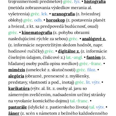
trojrozmernosti predmetov)
gréc.
fyz.
histografia
(metóda zobrazovania výsledkov merania al.
vyšetrenia)
gréc.
lek.
uranografia
(z. hviezdnej
oblohy)
gréc.
odb.
horoskop
(z. postavenia planét
a hviezd, z kt. sa predpovedá budúcnosť, osud)
gréc.
kinematografia
(z. pohybu obrazmi
nasledujúcimi rýchle za sebou)
gréc.
analógové z.
(z. informácie nepretržitým sledom hodnôt, napr.
hodinové ručičky)
gréc.
digitálne z.
(z. informácie
číselným údajom, číslicové z.)
lat.-angl.
fantóm
(z.
hľadanej osoby podľa opisu svedkov)
gréc.-franc.
mimézis
(umelecké z. skutočnosti)
gréc.
filoz.
alegória
(obrazné, prenesené z. myšlienky,
predstavy, vlastností a pod., inotaj)
gréc.
lit. výtv.
karikatúra
(výtv. al. lit. z. osoby al. javu so
zámerným zveličením, nadsadením určitej stránky
na vyvolanie komického dojmu)
tal.-franc.
pastorále
(idylické z. pastierskeho života)
tal.
výtv.
žáner
(z. scén s námetom z bežného každodenného