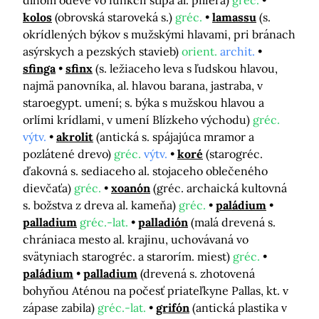
dlhom odeve vo funkcii stĺpa al. piliera)
gréc.
kolos
(obrovská staroveká s.)
gréc.
lamassu
(s.
okrídlených býkov s mužskými hlavami, pri bránach
asýrskych a pezských stavieb)
orient.
archit.
sfinga
sfinx
(s. ležiaceho leva s ľudskou hlavou,
najmä panovníka, al. hlavou barana, jastraba, v
staroegypt. umení; s. býka s mužskou hlavou a
orlími krídlami, v umení Blízkeho východu)
gréc.
výtv.
akrolit
(antická s. spájajúca mramor a
pozlátené drevo)
gréc.
výtv.
koré
(starogréc.
ďakovná s. sediaceho al. stojaceho oblečeného
dievčaťa)
gréc.
xoanón
(gréc. archaická kultovná
s. božstva z dreva al. kameňa)
gréc.
paládium
palladium
gréc.-lat.
palladión
(malá drevená s.
chrániaca mesto al. krajinu, uchovávaná vo
svätyniach starogréc. a starorím. miest)
gréc.
paládium
palladium
(drevená s. zhotovená
bohyňou Aténou na počesť priateľkyne Pallas, kt. v
zápase zabila)
gréc.-lat.
grifón
(antická plastika v