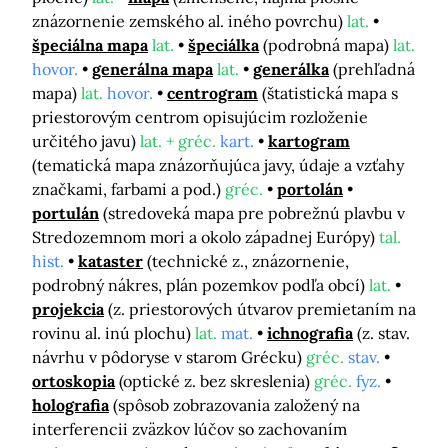
znázornenie zemského al. iného povrchu)
lat.
špeciálna mapa
lat.
špeciálka
(podrobná mapa)
lat.
hovor.
generálna mapa
lat.
generálka
(prehľadná
mapa)
lat.
hovor.
centrogram
(štatistická mapa s
priestorovým centrom opisujúcim rozloženie
určitého javu)
lat. + gréc.
kart.
kartogram
(tematická mapa znázorňujúca javy, údaje a vzťahy
značkami, farbami a pod.)
gréc.
portolán
portulán
(stredoveká mapa pre pobrežnú plavbu v
Stredozemnom mori a okolo západnej Európy)
tal.
hist.
kataster
(technické z., znázornenie,
podrobný nákres, plán pozemkov podľa obcí)
lat.
projekcia
(z. priestorových útvarov premietaním na
rovinu al. inú plochu)
lat.
mat.
ichnografia
(z. stav.
návrhu v pôdoryse v starom Grécku)
gréc.
stav.
ortoskopia
(optické z. bez skreslenia)
gréc.
fyz.
holografia
(spôsob zobrazovania založený na
interferencii zväzkov lúčov so zachovaním