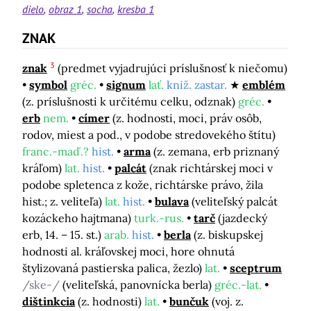
dielo
obraz 1
socha
kresba 1
ZNAK
3
znak
(predmet vyjadrujúci príslušnosť k niečomu)
symbol
gréc.
signum
lať.
kniž. zastar.
emblém
(z. príslušnosti k určitému celku, odznak)
gréc.
erb
nem.
címer
(z. hodnosti, moci, práv osôb,
rodov, miest a pod., v podobe stredovekého štítu)
franc.-maď.?
hist.
arma
(z. zemana, erb priznaný
kráľom)
lat.
hist.
palcát
(znak richtárskej moci v
podobe spletenca z kože, richtárske právo, žila
hist.; z. veliteľa)
lat.
hist.
bulava
(veliteľský palcát
kozáckeho hajtmana)
turk.-rus.
tarč
(jazdecký
erb, 14. – 15. st.)
arab.
hist.
berla
(z. biskupskej
hodnosti al. kráľovskej moci, hore ohnutá
štylizovaná pastierska palica, žezlo)
lat.
sceptrum
/ske-/
(veliteľská, panovnícka berla)
gréc.-lat.
dištinkcia
(z. hodnosti)
lat.
bunčuk
(voj. z.