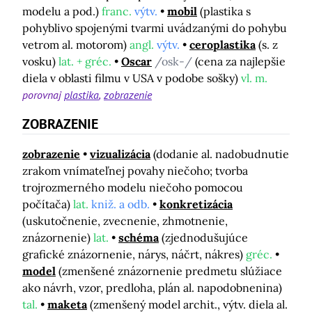
modelu a pod.)
franc.
výtv.
mobil
(plastika s
pohyblivo spojenými tvarmi uvádzanými do pohybu
vetrom al. motorom)
angl.
výtv.
ceroplastika
(s. z
vosku)
lat. + gréc.
Oscar
/osk-/
(cena za najlepšie
diela v oblasti filmu v USA v podobe sošky)
vl. m.
porovnaj
plastika
zobrazenie
ZOBRAZENIE
zobrazenie
vizualizácia
(dodanie al. nadobudnutie
zrakom vnímateľnej povahy niečoho; tvorba
trojrozmerného modelu niečoho pomocou
počítača)
lat.
kniž. a odb.
konkretizácia
(uskutočnenie, zvecnenie, zhmotnenie,
znázornenie)
lat.
schéma
(zjednodušujúce
grafické znázornenie, nárys, náčrt, nákres)
gréc.
model
(zmenšené znázornenie predmetu slúžiace
ako návrh, vzor, predloha, plán al. napodobnenina)
tal.
maketa
(zmenšený model archit., výtv. diela al.