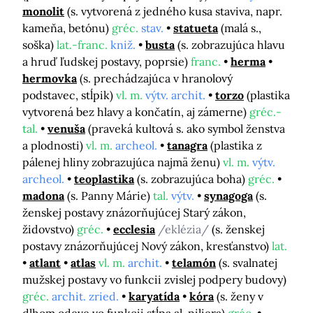
monolit
(s. vytvorená z jedného kusa staviva, napr.
kameňa, betónu)
gréc.
stav.
statueta
(malá s.,
soška)
lat.-franc.
kniž.
busta
(s. zobrazujúca hlavu
a hruď ľudskej postavy, poprsie)
franc.
herma
hermovka
(s. prechádzajúca v hranolový
podstavec, stĺpik)
vl. m.
výtv. archit.
torzo
(plastika
vytvorená bez hlavy a končatín, aj zámerne)
gréc.-
tal.
venuša
(praveká kultová s. ako symbol ženstva
a plodnosti)
vl. m.
archeol.
tanagra
(plastika z
pálenej hliny zobrazujúca najmä ženu)
vl. m.
výtv.
archeol.
teoplastika
(s. zobrazujúca boha)
gréc.
madona
(s. Panny Márie)
tal.
výtv.
synagoga
(s.
ženskej postavy znázorňujúcej Starý zákon,
židovstvo)
gréc.
ecclesia
/eklézia/
(s. ženskej
postavy znázorňujúcej Nový zákon, kresťanstvo)
lat.
atlant
atlas
vl. m.
archit.
telamón
(s. svalnatej
mužskej postavy vo funkcii zvislej podpery budovy)
gréc.
archit. zried.
karyatída
kóra
(s. ženy v