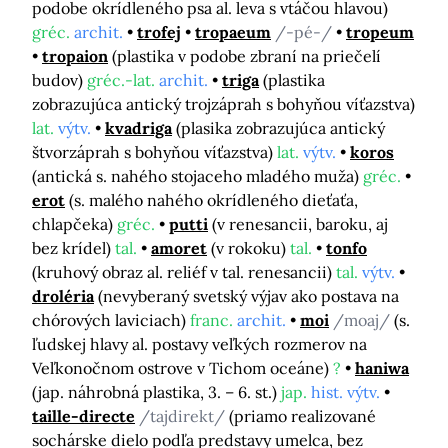
podobe okrídleného psa al. leva s vtáčou hlavou)
gréc.
archit.
trofej
tropaeum
/-pé-/
tropeum
tropaion
(plastika v podobe zbraní na priečelí
budov)
gréc.-lat.
archit.
triga
(plastika
zobrazujúca antický trojzáprah s bohyňou víťazstva)
lat.
výtv.
kvadriga
(plasika zobrazujúca antický
štvorzáprah s bohyňou víťazstva)
lat.
výtv.
koros
(antická s. nahého stojaceho mladého muža)
gréc.
erot
(s. malého nahého okrídleného dieťaťa,
chlapčeka)
gréc.
putti
(v renesancii, baroku, aj
bez krídel)
tal.
amoret
(v rokoku)
tal.
tonfo
(kruhový obraz al. reliéf v tal. renesancii)
tal.
výtv.
droléria
(nevyberaný svetský výjav ako postava na
chórových laviciach)
franc.
archit.
moi
/moaj/
(s.
ľudskej hlavy al. postavy veľkých rozmerov na
Veľkonočnom ostrove v Tichom oceáne)
?
haniwa
(jap. náhrobná plastika, 3. – 6. st.)
jap.
hist. výtv.
taille-directe
/tajdirekt/
(priamo realizované
sochárske dielo podľa predstavy umelca, bez