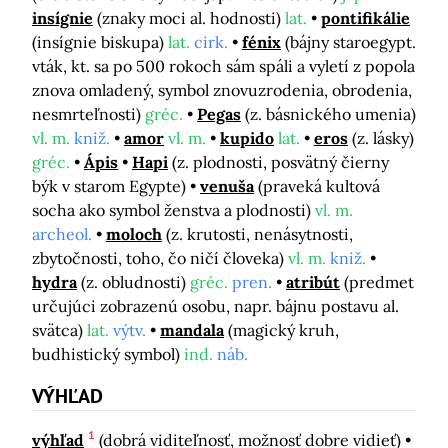
insígnie
(znaky moci al. hodnosti)
lat.
pontifikálie
(insígnie biskupa)
lat.
cirk.
fénix
(bájny staroegypt.
vták, kt. sa po 500 rokoch sám spáli a vyletí z popola
znova omladený, symbol znovuzrodenia, obrodenia,
nesmrteľnosti)
gréc.
Pegas
(z. básnického umenia)
vl. m.
kniž.
amor
vl. m.
kupido
lat.
eros
(z. lásky)
gréc.
Ápis
Hapi
(z. plodnosti, posvätný čierny
býk v starom Egypte)
venuša
(praveká kultová
socha ako symbol ženstva a plodnosti)
vl. m.
archeol.
moloch
(z. krutosti, nenásytnosti,
zbytočnosti, toho, čo ničí človeka)
vl. m.
kniž.
hydra
(z. obludnosti)
gréc.
pren.
atribút
(predmet
určujúci zobrazenú osobu, napr. bájnu postavu al.
svätca)
lat.
výtv.
mandala
(magický kruh,
budhistický symbol)
ind.
náb.
VÝHĽAD
1
výhľad
(dobrá viditeľnosť, možnosť dobre vidieť)