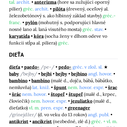
tal.
archit.
anterizma
(hore sa zužujúci oporný
pilier)
gréc.
archit.
pilóta
(drevený, oceľový al.
železobetónový s. ako hlbinný základ stavby)
gréc.-
franc.
pylón
(mohutný s. podporujúci hlavné
nosné lano al. laná visutého mosta)
gréc.
stav.
karyatída
kóra
(socha ženy v dlhom odeve vo
funkcii stĺpa al. piliera)
gréc.
DIEŤA
dieťa
paedo-
/pe-/
pedo-
gréc. v zlož. sl.
baby
/bejby/
bejbi
bejby
bejbino
angl. hovor.
bambino
bambíno
(malé d., dojča, bábä, bábätko,
nemluvňa)
lat. kniž.
špunt
nem.
hovor. expr.
šrac
šrác
nem. hovor.
štopeľ
štupeľ
(malé d., krpec,
človiečik)
nem.
hovor. expr.
jezuliatko
(malé d.,
dieťatko)
vl. m.
pren. expr.
greenager
/grínejdžer/
(d. vo veku do 13 rokov)
angl. publ.
antikrist
ancikrist
(nezbedné, zlé d.)
gréc. + vl. m.