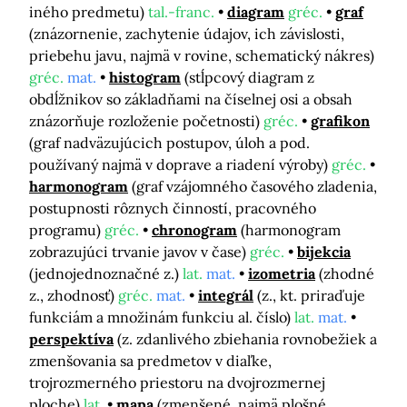
iného predmetu)
tal.-franc.
diagram
gréc.
graf
(znázornenie, zachytenie údajov, ich závislosti,
priebehu javu, najmä v rovine, schematický nákres)
gréc.
mat.
histogram
(stĺpcový diagram z
obdĺžnikov so základňami na číselnej osi a obsah
znázorňuje rozloženie početnosti)
gréc.
grafikon
(graf nadväzujúcich postupov, úloh a pod.
používaný najmä v doprave a riadení výroby)
gréc.
harmonogram
(graf vzájomného časového zladenia,
postupnosti rôznych činností, pracovného
programu)
gréc.
chronogram
(harmonogram
zobrazujúci trvanie javov v čase)
gréc.
bijekcia
(jednojednoznačné z.)
lat.
mat.
izometria
(zhodné
z., zhodnosť)
gréc.
mat.
integrál
(z., kt. priraďuje
funkciám a množinám funkciu al. číslo)
lat.
mat.
perspektíva
(z. zdanlivého zbiehania rovnobežiek a
zmenšovania sa predmetov v diaľke,
trojrozmerného priestoru na dvojrozmernej
ploche)
lat.
mapa
(zmenšené, najmä plošné