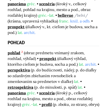
panoráma
gréc.
scenéria
(široký v., celkový
rozhľad, pohľad na krajinu, mesto a pod., obraz
rozľahlej krajiny)
gréc.-lat.
bellevue
/belvi/
(krásna, upravená vyhliadka)
franc.
kniž. a odb.
prospekt
(diaľkový v., kt. cieľom je budova, socha a
pod.)
lat.
archit.
POHĽAD
2
pohľad
(obraz predmetu vnímaný zrakom,
rozhľad, výhľad)
prospekt
(diaľkový výhľad,
ktorého cieľom je budova, socha a pod.)
lat.
archit.
perspektíva
(p. do budúcnosti, nádej; p. do diaľky
so zdanlivým zbiehaním rovnobežiek a
zmenšovaním sa predmetov v diaľke)
lat.
retrospektíva
(p. do minulosti, p. späť)
lat.
panoráma
gréc.
scenéria
(široký p., celkový
rozhľad na krajinu, mesto a pod., obraz rozľahlej
krajiny)
gréc.-lat.
profil
(p. zboku, zo strany, obrys)