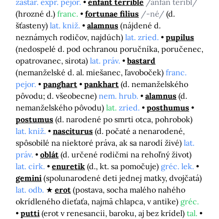
zastar. expr. pejor.
enfant terrible
/anfan teribl/
(hrozné d.)
franc.
fortunae filius
/-né/
(d.
šťasteny)
lat. kniž.
alamnus
(nájdené d.
neznámych rodičov, najdúch)
lat. zried.
pupilus
(nedospelé d. pod ochranou poručníka, poručenec,
opatrovanec, sirota)
lat. práv.
bastard
(nemanželské d. al. miešanec, ľavoboček)
franc.
pejor.
panghart
pankhart
(d. nemanželského
pôvodu; d. všeobecne)
nem. hrub.
alamnus
(d.
nemanželského pôvodu)
lat.
zried.
posthumus
postumus
(d. narodené po smrti otca, pohrobok)
lat. kniž.
nasciturus
(d. počaté a nenarodené,
spôsobilé na niektoré práva, ak sa narodí živé)
lat.
práv.
oblát
(d. určené rodičmi na rehoľný život)
lat. cirk.
enuretik
(d., kt. sa pomočuje)
gréc. lek.
gemini
(spolunarodené deti jednej matky, dvojčatá)
lat. odb.
erot
(postava, socha malého nahého
okrídleného dieťaťa, najmä chlapca, v antike)
gréc.
putti
(erot v renesancii, baroku, aj bez krídel)
tal.