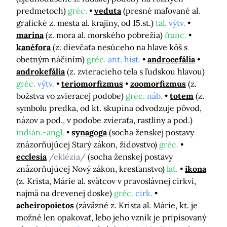
predmetoch)
gréc.
veduta
(presné maľované al.
grafické z. mesta al. krajiny, od 15.st.)
tal.
výtv.
marína
(z. mora al. morského pobrežia)
franc.
kanéfora
(z. dievčaťa nesúceho na hlave kôš s
obetným náčiním)
gréc.
ant. hist.
androcefália
androkefália
(z. zvieracieho tela s ľudskou hlavou)
gréc.
výtv.
teriomorfizmus
zoomorfizmus
(z.
božstva vo zvieracej podobe)
gréc.
náb.
totem
(z.
symbolu predka, od kt. skupina odvodzuje pôvod,
názov a pod., v podobe zvieraťa, rastliny a pod.)
indián.-angl.
synagoga
(socha ženskej postavy
znázorňujúcej Starý zákon, židovstvo)
gréc.
ecclesia
/eklézia/
(socha ženskej postavy
znázorňujúcej Nový zákon, kresťanstvo)
lat.
ikona
(z. Krista, Márie al. svätcov v pravoslávnej cirkvi,
najmä na drevenej doske)
gréc.
cirk.
acheiropoietos
(záväzné z. Krista al. Márie, kt. je
možné len opakovať, lebo jeho vznik je pripisovaný