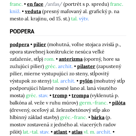
franc.
en face
/anfas/
(portrét s p. spredu)
franc.
kniž.
veduta
(presný maľovaný al. grafický p. na
mesto al. krajinu, od 15. st.)
tal.
výtv.
PODPERA
podpera
pilier
(mohutná, voľne stojaca zvislá p.,
opora stavebnej konštrukcie nesúca veľké
zaťaženie, stĺp)
rom.
anterizma
(oporný, hore sa
zužujúci pilier)
gréc.
archit.
pilaster
(zapustený
pilier, mierne vystupujúci zo steny, stĺpovitý
výstupok zo steny)
tal.
archit.
pylón
(mohutný stĺp
podporujúci hlavné nosné lano al. laná visutého
mosta)
gréc.
stav.
tromp
trompa
(vyklenutá p.
balkóna al. veže v ruhu múrov)
germ.-franc.
pilóta
(drevený, oceľový al. železobetónový stĺp ako
hlbinný základ stavby)
gréc.-franc.
bárka
(p.
mostov zostavená z jedného al. viacerých radov
pilót)
lat.-tal.
stav.
atlant
atlas
vl. m.
archit.