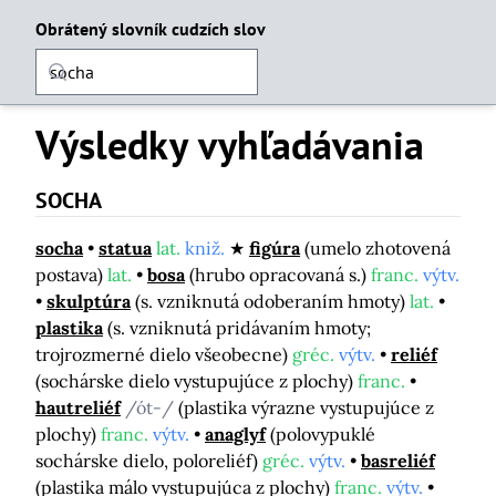
Obrátený slovník cudzích slov
Výsledky vyhľadávania
SOCHA
socha
statua
lat.
kniž.
figúra
(umelo zhotovená
postava)
lat.
bosa
(hrubo opracovaná s.)
franc.
výtv.
skulptúra
(s. vzniknutá odoberaním hmoty)
lat.
plastika
(s. vzniknutá pridávaním hmoty;
trojrozmerné dielo všeobecne)
gréc.
výtv.
reliéf
(sochárske dielo vystupujúce z plochy)
franc.
hautreliéf
/ót-/
(plastika výrazne vystupujúce z
plochy)
franc.
výtv.
anaglyf
(polovypuklé
sochárske dielo, poloreliéf)
gréc.
výtv.
basreliéf
(plastika málo vystupujúca z plochy)
franc.
výtv.