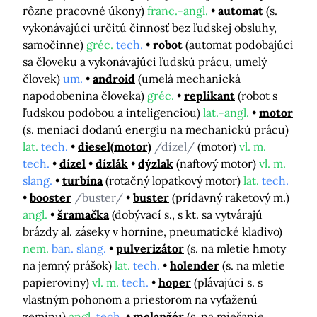
rôzne pracovné úkony)
franc.-angl.
automat
(s.
vykonávajúci určitú činnosť bez ľudskej obsluhy,
samočinne)
gréc.
tech.
robot
(automat podobajúci
sa človeku a vykonávajúci ľudskú prácu, umelý
človek)
um.
android
(umelá mechanická
napodobenina človeka)
gréc.
replikant
(robot s
ľudskou podobou a inteligenciou)
lat.-angl.
motor
(s. meniaci dodanú energiu na mechanickú prácu)
lat.
tech.
diesel(motor)
/dízel/
(motor)
vl. m.
tech.
dízel
dízlák
dýzlak
(naftový motor)
vl. m.
slang.
turbína
(rotačný lopatkový motor)
lat.
tech.
booster
/buster/
buster
(prídavný raketový m.)
angl.
šramačka
(dobývací s., s kt. sa vytvárajú
brázdy al. záseky v hornine, pneumatické kladivo)
nem.
ban. slang.
pulverizátor
(s. na mletie hmoty
na jemný prášok)
lat.
tech.
holender
(s. na mletie
papieroviny)
vl. m.
tech.
hoper
(plávajúci s. s
vlastným pohonom a priestorom na vyťaženú
zeminu)
angl.
tech.
melanžér
(s. na miešanie