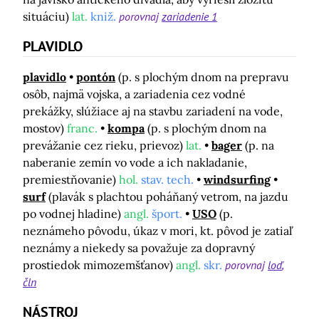
situáciu)
lat.
kniž.
porovnaj
zariadenie 1
PLAVIDLO
plavidlo
pontón
(p. s plochým dnom na prepravu
osôb, najmä vojska, a zariadenia cez vodné
prekážky, slúžiace aj na stavbu zariadení na vode,
mostov)
franc.
kompa
(p. s plochým dnom na
prevážanie cez rieku, prievoz)
lat.
bager
(p. na
naberanie zemín vo vode a ich nakladanie,
premiestňovanie)
hol.
stav. tech.
windsurfing
surf
(plavák s plachtou poháňaný vetrom, na jazdu
po vodnej hladine)
angl.
šport.
USO
(p.
neznámeho pôvodu, úkaz v mori, kt. pôvod je zatiaľ
neznámy a niekedy sa považuje za dopravný
prostiedok mimozemšťanov)
angl.
skr.
porovnaj
loď
čln
NÁSTROJ