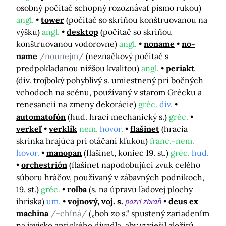
osobný počítač schopný rozoznávať písmo rukou)
angl.
tower
(počítač so skriňou konštruovanou na
výšku)
angl.
desktop
(počítač so skriňou
konštruovanou vodorovne)
angl.
noname
no-
name
/nounejm/
(neznačkový počítač s
predpokladanou nižšou kvalitou)
angl.
periakt
(div. trojboký pohyblivý s. umiestnený pri bočných
vchodoch na scénu, používaný v starom Grécku a
renesancii na zmeny dekorácie)
gréc.
div.
automatofón
(hud. hrací mechanický s.)
gréc.
verkeľ
verklík
nem.
hovor.
flašinet
(hracia
skrinka hrajúca pri otáčaní kľukou)
franc.-nem.
hovor.
manopan
(flašinet, koniec 19. st.)
gréc.
hud.
orchestrión
(flašinet napodobujúci zvuk celého
súboru hráčov, používaný v zábavných podnikoch,
19. st.)
gréc.
rolba
(s. na úpravu ľadovej plochy
ihriska)
um.
vojnový, voj. s.
pozri
zbraň
deus ex
machina
/-chíná/
(„boh zo s.“ spustený zariadením
na javisko antického divadla, aby vyriešil zložitú