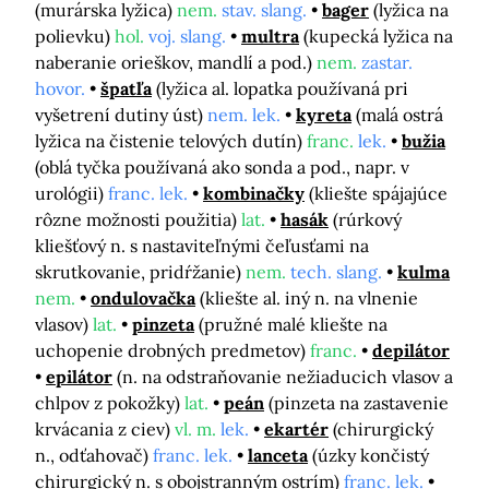
(murárska lyžica)
nem.
stav. slang.
bager
(lyžica na
polievku)
hol.
voj. slang.
multra
(kupecká lyžica na
naberanie orieškov, mandlí a pod.)
nem.
zastar.
hovor.
špatľa
(lyžica al. lopatka používaná pri
vyšetrení dutiny úst)
nem. lek.
kyreta
(malá ostrá
lyžica na čistenie telových dutín)
franc.
lek.
bužia
(oblá tyčka používaná ako sonda a pod., napr. v
urológii)
franc. lek.
kombinačky
(kliešte spájajúce
rôzne možnosti použitia)
lat.
hasák
(rúrkový
kliešťový n. s nastaviteľnými čeľusťami na
skrutkovanie, pridŕžanie)
nem.
tech. slang.
kulma
nem.
ondulovačka
(kliešte al. iný n. na vlnenie
vlasov)
lat.
pinzeta
(pružné malé kliešte na
uchopenie drobných predmetov)
franc.
depilátor
epilátor
(n. na odstraňovanie nežiaducich vlasov a
chlpov z pokožky)
lat.
peán
(pinzeta na zastavenie
krvácania z ciev)
vl. m.
lek.
ekartér
(chirurgický
n., odťahovač)
franc. lek.
lanceta
(úzky končistý
chirurgický n. s obojstranným ostrím)
franc. lek.