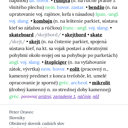
náplňou)
lat. hovor.
rumpľa
(n. na ručné pranie z
vlnitého plechu)
nem.
hovor. zastar.
bendžo
(n. na
upratovanie voj. rajónov, kefa s násadou)
špan.-angl.
voj. slang.
kombajn
(n. na leštenie parkiet, sústava
kief so záťažou a rúčkou)
franc.-angl.
voj. slang.
skateboard
/skejtbord/
skejtbord
skate
/skejt/
skejt
(n. na čistenie parkiet, spojená
sústava kief, na kt. sa vojak postaví a obratnými
pohybmi okolo svojej osi sa pohybuje po parketách)
angl.
voj. slang.
štoplcíger
(n. na vyťahovanie
zátok, vývrtka)
nem. hovor.
eolit
(pracovný n.,
kamenný predmet z konca treťohôr, kt. umelé
opracovanie je sporné)
gréc.
archeol.
mikrolit
(drobný kamenný n. zo strednej doby kamennej)
gréc.
porovnaj
prístroj
zariadenie 1
náčinie
nôž
Peter Oravec
Slovníky
Obrátený slovník cudzích slov