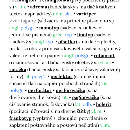
s.)
vl. m.
adrema
(kancelársky s. na tlač krátkych
textov, napr. adries)
nem.
skr.
varitiper
/veritajper/
(sádzací s. na princípe písacieho s.)
angl.
polygr.
monotyp
(sádzací s. odlievací
jednotlivé písmená)
gréc.
typ.
linotyp
(sádzací
riadkový s.)
angl.
typ.
ofsetka
(s. na tlač z plochy,
pri kt. sa obraz prenáša z kovového valca na gumový
valec a z neho na papier)
angl.
polygr.
rotaprint
(rozmnožovací al. tlačiarenský ofsetový s.)
vl. m.
rotačka
(tlačiarenský s. tlačiaci z otáčavej valcovitej
formy)
lat.
polygr.
perfektor
(s. umožňujúci
súčasnú tlač na papier po oboch stranách)
lat.
polygr.
perforátor
perforovačka
(s. na
dierkovanie, dierkovač)
lat.
paginovačka
(s. na
číslovanie stránok, číslovačka)
lat.
odb.
holerit
(počítací, účtovací s. na dierne štítky)
vl. m.
frankotyp
(výplatný s. zlučujúci potvrdenie o
zaplatení poštovného a poštovú pečiatku)
vl.m.