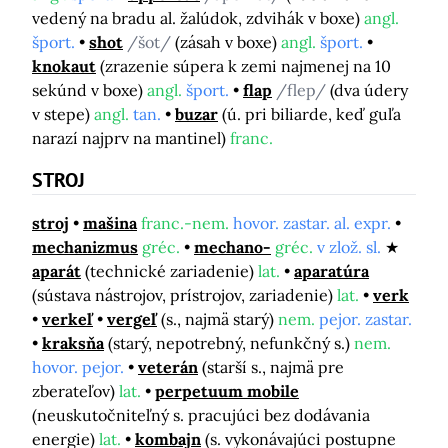
vedený na bradu al. žalúdok, zdvihák v boxe)
angl.
šport.
shot
/šot/
(zásah v boxe)
angl.
šport.
knokaut
(zrazenie súpera k zemi najmenej na 10
sekúnd v boxe)
angl.
šport.
flap
/flep/
(dva údery
v stepe)
angl.
tan.
buzar
(ú. pri biliarde, keď guľa
narazí najprv na mantinel)
franc.
STROJ
stroj
mašina
franc.-nem.
hovor. zastar. al. expr.
mechanizmus
gréc.
mechano-
gréc.
v zlož. sl.
aparát
(technické zariadenie)
lat.
aparatúra
(sústava nástrojov, prístrojov, zariadenie)
lat.
verk
verkeľ
vergeľ
(s., najmä starý)
nem.
pejor. zastar.
kraksňa
(starý, nepotrebný, nefunkčný s.)
nem.
hovor. pejor.
veterán
(starší s., najmä pre
zberateľov)
lat.
perpetuum mobile
(neuskutočniteľný s. pracujúci bez dodávania
energie)
lat.
kombajn
(s. vykonávajúci postupne