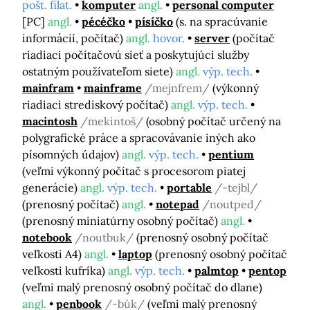
pošt. filat.
komputer
angl.
personal computer
[PC]
angl.
pécéčko
písíčko
(s. na spracúvanie
informácií, počítač)
angl.
hovor.
server
(počítač
riadiaci počítačovú sieť a poskytujúci služby
ostatným používateľom siete)
angl.
výp. tech.
mainfram
mainframe
/mejnfrem/
(výkonný
riadiaci strediskový počítač)
angl.
výp. tech.
macintosh
/mekintoš/
(osobný počítač určený na
polygrafické práce a spracovávanie iných ako
písomných údajov)
angl.
výp. tech.
pentium
(veľmi výkonný počítač s procesorom piatej
generácie)
angl.
výp. tech.
portable
/-tejbl/
(prenosný počítač)
angl.
notepad
/noutped/
(prenosný miniatúrny osobný počítač)
angl.
notebook
/noutbuk/
(prenosný osobný počítač
veľkosti A4)
angl.
laptop
(prenosný osobný počítač
veľkosti kufríka)
angl.
výp. tech.
palmtop
pentop
(veľmi malý prenosný osobný počítač do dlane)
angl.
penbook
/-búk/
(veľmi malý prenosný