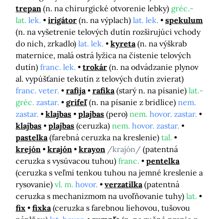
trepan
(n. na chirurgické otvorenie lebky)
gréc.-
lat.
lek.
irigátor
(n. na výplach)
lat. lek.
spekulum
(n. na vyšetrenie telových dutín rozširujúci vchody
do nich, zrkadlo)
lat. lek.
kyreta
(n. na výškrab
maternice, malá ostrá lyžica na čistenie telových
dutín)
franc. lek.
trokár
(n. na odvádzanie plynov
al. vypúšťanie tekutín z telových dutín zvierat)
franc. veter.
rafija
rafika
(starý n. na písanie)
lat.-
gréc.
zastar.
grifeľ
(n. na písanie z bridlice)
nem.
zastar.
klajbas
plajbas
(pero)
nem.
hovor. zastar.
klajbas
plajbas
(ceruzka)
nem.
hovor. zastar.
pastelka
(farebná ceruzka na kreslenie)
tal.
krejón
krajón
krayon
/krajón/
(patentná
ceruzka s vysúvacou tuhou)
franc.
pentelka
(ceruzka s veľmi tenkou tuhou na jemné kreslenie a
rysovanie)
vl. m.
hovor.
verzatilka
(patentná
ceruzka s mechanizmom na uvoľňovanie tuhy)
lat.
fix
fixka
(ceruzka s farebnou liehovou, tušovou