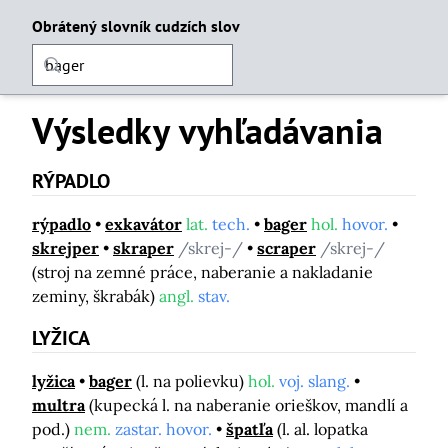
Obrátený slovník cudzích slov
Výsledky vyhľadávania
RÝPADLO
rýpadlo
exkavátor
lat.
tech.
bager
hol.
hovor.
skrejper
skraper
/skrej-/
scraper
/skrej-/
(stroj na zemné práce, naberanie a nakladanie
zeminy, škrabák)
angl.
stav.
LYŽICA
lyžica
bager
(l. na polievku)
hol.
voj. slang.
multra
(kupecká l. na naberanie orieškov, mandlí a
pod.)
nem.
zastar. hovor.
špatľa
(l. al. lopatka