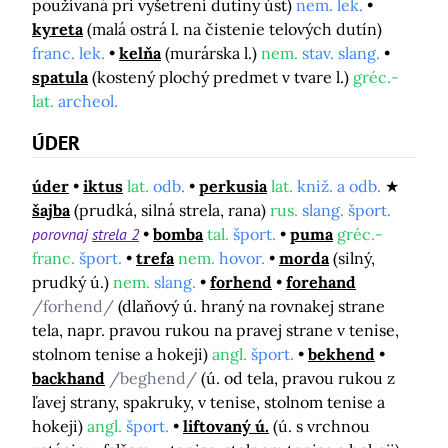
používaná pri vyšetrení dutiny úst)
nem. lek.
kyreta
(malá ostrá l. na čistenie telových dutín)
franc. lek.
kelňa
(murárska l.)
nem.
stav. slang.
spatula
(kostený plochý predmet v tvare l.)
gréc.-
lat.
archeol.
ÚDER
úder
iktus
lat.
odb.
perkusia
lat.
kniž. a odb.
šajba
(prudká, silná strela, rana)
rus.
slang. šport.
porovnaj
strela 2
bomba
tal.
šport.
puma
gréc.-
franc.
šport.
trefa
nem.
hovor.
morda
(silný,
prudký ú.)
nem.
slang.
forhend
forehand
/forhend/
(dlaňový ú. hraný na rovnakej strane
tela, napr. pravou rukou na pravej strane v tenise,
stolnom tenise a hokeji)
angl.
šport.
bekhend
backhand
/beghend/
(ú. od tela, pravou rukou z
ľavej strany, spakruky, v tenise, stolnom tenise a
hokeji)
angl.
šport.
liftovaný ú.
(ú. s vrchnou