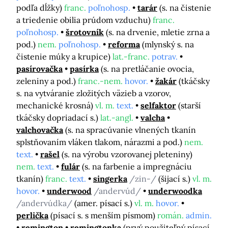
podľa dĺžky)
franc.
poľnohosp.
tarár
(s. na čistenie
a triedenie obilia prúdom vzduchu)
franc.
poľnohosp.
šrotovník
(s. na drvenie, mletie zrna a
pod.)
nem.
poľnohosp.
reforma
(mlynský s. na
čistenie múky a krupice)
lat.-franc.
potrav.
pasírovačka
pasírka
(s. na pretláčanie ovocia,
zeleniny a pod.)
franc.-nem.
hovor.
žakár
(tkáčsky
s. na vytváranie zložitých väzieb a vzorov,
mechanické krosná)
vl. m.
text.
selfaktor
(starší
tkáčsky dopriadací s.)
lat.-angl.
valcha
valchovačka
(s. na spracúvanie vlnených tkanín
splstňovaním vláken tlakom, nárazmi a pod.)
nem.
text.
rašel
(s. na výrobu vzorovanej pleteniny)
nem.
text.
fulár
(s. na farbenie a impregnáciu
tkanín)
franc.
text.
singerka
/zin-/
(šijací s.)
vl. m.
hovor.
underwood
/andervúd/
underwoodka
/andervúdka/
(amer. písací s.)
vl. m.
hovor.
perlička
(písací s. s menším písmom)
román.
admin.
remington
remingtonka
(prvý použiteľný písací