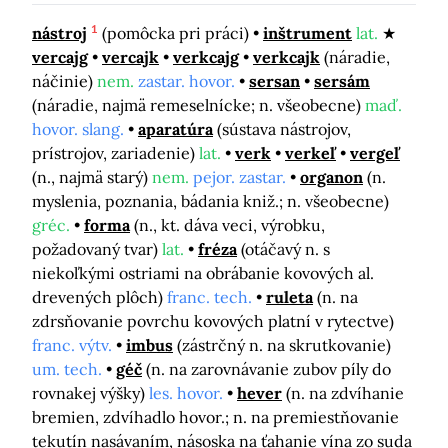
1
nástroj
(pomôcka pri práci)
inštrument
lat.
vercajg
vercajk
verkcajg
verkcajk
(náradie,
náčinie)
nem.
zastar. hovor.
sersan
sersám
(náradie, najmä remeselnícke; n. všeobecne)
maď.
hovor. slang.
aparatúra
(sústava nástrojov,
prístrojov, zariadenie)
lat.
verk
verkeľ
vergeľ
(n., najmä starý)
nem.
pejor. zastar.
organon
(n.
myslenia, poznania, bádania kniž.; n. všeobecne)
gréc.
forma
(n., kt. dáva veci, výrobku,
požadovaný tvar)
lat.
fréza
(otáčavý n. s
niekoľkými ostriami na obrábanie kovových al.
drevených plôch)
franc. tech.
ruleta
(n. na
zdrsňovanie povrchu kovových platní v rytectve)
franc. výtv.
imbus
(zástrčný n. na skrutkovanie)
um. tech.
géč
(n. na zarovnávanie zubov píly do
rovnakej výšky)
les. hovor.
hever
(n. na zdvíhanie
bremien, zdvíhadlo hovor.; n. na premiestňovanie
tekutín nasávaním, násoska na ťahanie vína zo suda