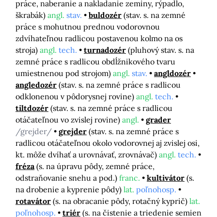
práce, naberanie a nakladanie zeminy, rýpadlo,
škrabák)
angl.
stav.
buldozér
(stav. s. na zemné
práce s mohutnou prednou vodorovnou
zdvíhateľnou radlicou postavenou kolmo na os
stroja)
angl.
tech.
turnadozér
(pluhový stav. s. na
zemné práce s radlicou obdĺžnikového tvaru
umiestnenou pod strojom)
angl.
stav.
angldozér
angledozér
(stav. s. na zemné práce s radlicou
odklonenou v pôdorysnej rovine)
angl.
tech.
tiltdozér
(stav. s. na zemné práce s radlicou
otáčateľnou vo zvislej rovine)
angl.
grader
/grejder/
grejder
(stav. s. na zemné práce s
radlicou otáčateľnou okolo vodorovnej aj zvislej osi,
kt. môže dvíhať a urovnávať, zrovnávač)
angl.
tech.
fréza
(s. na úpravu pôdy, zemné práce,
odstraňovanie snehu a pod.)
franc.
kultivátor
(s.
na drobenie a kyprenie pôdy)
lat.
poľnohosp.
rotavátor
(s. na obracanie pôdy, rotačný kyprič)
lat.
poľnohosp.
triér
(s. na čistenie a triedenie semien