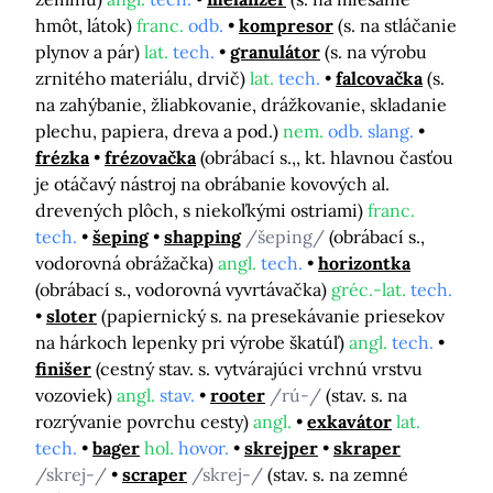
hmôt, látok)
franc.
odb.
kompresor
(s. na stláčanie
plynov a pár)
lat.
tech.
granulátor
(s. na výrobu
zrnitého materiálu, drvič)
lat.
tech.
falcovačka
(s.
na zahýbanie, žliabkovanie, drážkovanie, skladanie
plechu, papiera, dreva a pod.)
nem.
odb. slang.
frézka
frézovačka
(obrábací s.,, kt. hlavnou časťou
je otáčavý nástroj na obrábanie kovových al.
drevených plôch, s niekoľkými ostriami)
franc.
tech.
šeping
shapping
/šeping/
(obrábací s.,
vodorovná obrážačka)
angl.
tech.
horizontka
(obrábací s., vodorovná vyvrtávačka)
gréc.-lat.
tech.
sloter
(papiernický s. na presekávanie priesekov
na hárkoch lepenky pri výrobe škatúľ)
angl.
tech.
finišer
(cestný stav. s. vytvárajúci vrchnú vrstvu
vozoviek)
angl.
stav.
rooter
/rú-/
(stav. s. na
rozrývanie povrchu cesty)
angl.
exkavátor
lat.
tech.
bager
hol.
hovor.
skrejper
skraper
/skrej-/
scraper
/skrej-/
(stav. s. na zemné