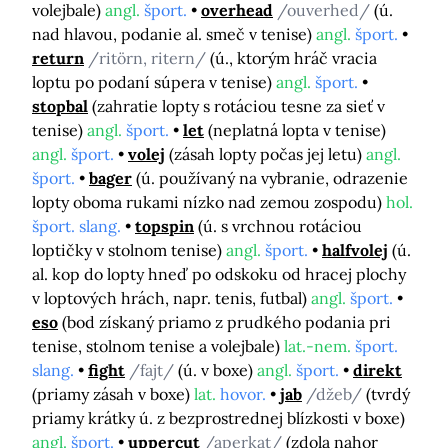
volejbale)
angl.
šport.
overhead
/ouverhed/
(ú.
nad hlavou, podanie al. smeč v tenise)
angl.
šport.
return
/ritörn, ritern/
(ú., ktorým hráč vracia
loptu po podaní súpera v tenise)
angl.
šport.
stopbal
(zahratie lopty s rotáciou tesne za sieť v
tenise)
angl.
šport.
let
(neplatná lopta v tenise)
angl.
šport.
volej
(zásah lopty počas jej letu)
angl.
šport.
bager
(ú. používaný na vybranie, odrazenie
lopty oboma rukami nízko nad zemou zospodu)
hol.
šport. slang.
topspin
(ú. s vrchnou rotáciou
loptičky v stolnom tenise)
angl.
šport.
halfvolej
(ú.
al. kop do lopty hneď po odskoku od hracej plochy
v loptových hrách, napr. tenis, futbal)
angl.
šport.
eso
(bod získaný priamo z prudkého podania pri
tenise, stolnom tenise a volejbale)
lat.-nem.
šport.
slang.
fight
/fajt/
(ú. v boxe)
angl.
šport.
direkt
(priamy zásah v boxe)
lat.
hovor.
jab
/džeb/
(tvrdý
priamy krátky ú. z bezprostrednej blízkosti v boxe)
angl.
šport.
uppercut
/aperkat/
(zdola nahor