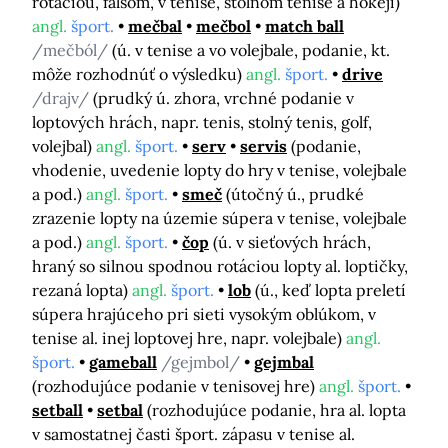
rotáciou, falšom, v tenise, stolnom tenise a hokeji)
angl.
šport.
mečbal
mečbol
match ball
/mečból/
(ú. v tenise a vo volejbale, podanie, kt.
môže rozhodnúť o výsledku)
angl.
šport.
drive
/drajv/
(prudký ú. zhora, vrchné podanie v
loptových hrách, napr. tenis, stolný tenis, golf,
volejbal)
angl.
šport.
serv
servis
(podanie,
vhodenie, uvedenie lopty do hry v tenise, volejbale
a pod.)
angl.
šport.
smeč
(útočný ú., prudké
zrazenie lopty na územie súpera v tenise, volejbale
a pod.)
angl.
šport.
čop
(ú. v sieťových hrách,
hraný so silnou spodnou rotáciou lopty al. loptičky,
rezaná lopta)
angl.
šport.
lob
(ú., keď lopta preletí
súpera hrajúceho pri sieti vysokým oblúkom, v
tenise al. inej loptovej hre, napr. volejbale)
angl.
šport.
gameball
/gejmbol/
gejmbal
(rozhodujúce podanie v tenisovej hre)
angl.
šport.
setball
setbal
(rozhodujúce podanie, hra al. lopta
v samostatnej časti šport. zápasu v tenise al.