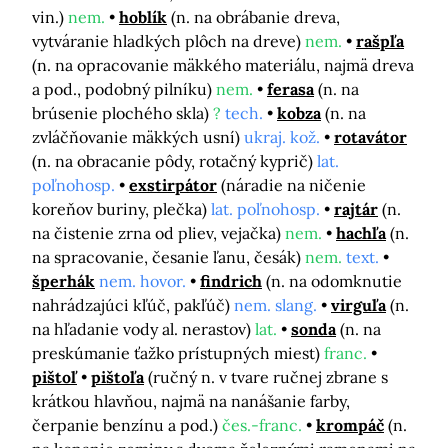
vin.)
nem.
hoblík
(n. na obrábanie dreva,
vytváranie hladkých plôch na dreve)
nem.
rašpľa
(n. na opracovanie mäkkého materiálu, najmä dreva
a pod., podobný pilníku)
nem.
ferasa
(n. na
brúsenie plochého skla)
?
tech.
kobza
(n. na
zvláčňovanie mäkkých usní)
ukraj. kož.
rotavátor
(n. na obracanie pôdy, rotačný kyprič)
lat.
poľnohosp.
exstirpátor
(náradie na ničenie
koreňov buriny, plečka)
lat. poľnohosp.
rajtár
(n.
na čistenie zrna od pliev, vejačka)
nem.
hachľa
(n.
na spracovanie, česanie ľanu, česák)
nem.
text.
šperhák
nem. hovor.
findrich
(n. na odomknutie
nahrádzajúci kľúč, pakľúč)
nem. slang.
virguľa
(n.
na hľadanie vody al. nerastov)
lat.
sonda
(n. na
preskúmanie ťažko prístupných miest)
franc.
pištoľ
pištoľa
(ručný n. v tvare ručnej zbrane s
krátkou hlavňou, najmä na nanášanie farby,
čerpanie benzínu a pod.)
čes.-franc.
krompáč
(n.