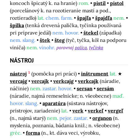
koncoch špicatý k. na hranie)
rom.
pistil
pistol
(porcelánový k. na rozotieranie mastí a pod.,
roztieradlo)
lat.
chem. farm.
špajľa
špajdľa
nem.
špilka
(tenká drevená palička, tyčinka používaná
pri príprave jedál)
nem. hovor.
štekel
(západka)
nem. slang.
štek
šteg
(tyč, tyčka, kôl na podporu
viniča)
nem.
vinohr.
porovnaj
palica
tyčinka
NÁSTROJ
1
nástroj
(pomôcka pri práci)
inštrument
lat.
vercajg
vercajk
verkcajg
verkcajk
(náradie,
náčinie)
nem.
zastar. hovor.
sersan
sersám
(náradie, najmä remeselnícke; n. všeobecne)
maď.
hovor. slang.
aparatúra
(sústava nástrojov,
prístrojov, zariadenie)
lat.
verk
verkeľ
vergeľ
(n., najmä starý)
nem.
pejor. zastar.
organon
(n.
myslenia, poznania, bádania kniž.; n. všeobecne)
gréc.
forma
(n., kt. dáva veci, výrobku,