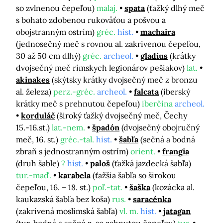
so zvlnenou čepeľou)
malaj.
spata
(ťažký dlhý meč
s bohato zdobenou rukoväťou a pošvou a
obojstranným ostrím)
gréc.
hist.
machaira
(jednosečný meč s rovnou al. zakrivenou čepeľou,
30 až 50 cm dlhý)
gréc.
archeol.
gladius
(krátky
dvojsečný meč rímskych legionárov pešiakov)
lat.
akinakes
(skýtsky krátky dvojsečný meč z bronzu
al. železa)
perz.-gréc.
archeol.
falcata
(iberský
krátky meč s prehnutou čepeľou)
iberčina
archeol.
korduláč
(široký ťažký dvojsečný meč, Čechy
15.-16.st.)
lat.-nem.
špadón
(dvojsečný obojručný
meč, 16. st.)
gréc.-tal.
hist.
šabľa
(sečná a bodná
zbraň s jednostranným ostrím)
orient.
frangia
(druh šable)
?
hist.
paloš
(ťažká jazdecká šabľa)
tur.-maď.
karabela
(ťažšia šabľa so širokou
čepeľou, 16. – 18. st.)
poľ.-tat.
šaška
(kozácka al.
kaukazská šabľa bez koša)
rus.
saracénka
(zakrivená moslimská šabľa)
vl. m.
hist.
jatagan