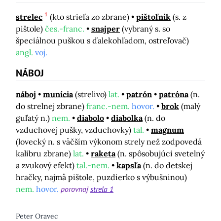
1
strelec
(kto strieľa zo zbrane)
pištoľník
(s. z
pištole)
čes.-franc.
snajper
(vybraný s. so
špeciálnou puškou s ďalekohľadom, ostreľovač)
angl.
voj.
NÁBOJ
náboj
munícia
(strelivo)
lat.
patrón
patróna
(n.
do strelnej zbrane)
franc.-nem.
hovor.
brok
(malý
guľatý n.)
nem.
diabolo
diabolka
(n. do
vzduchovej pušky, vzduchovky)
tal.
magnum
(lovecký n. s väčším výkonom strely než zodpovedá
kalibru zbrane)
lat.
raketa
(n. spôsobujúci svetelný
a zvukový efekt)
tal.-nem.
kapsľa
(n. do detskej
hračky, najmä pištole, puzdierko s výbušninou)
nem.
hovor.
porovnaj
strela 1
Peter Oravec