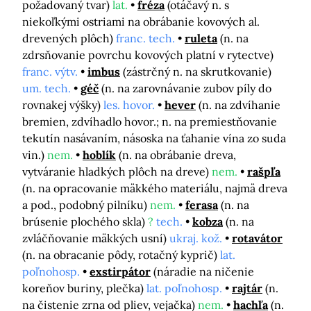
požadovaný tvar)
lat.
fréza
(otáčavý n. s
niekoľkými ostriami na obrábanie kovových al.
drevených plôch)
franc. tech.
ruleta
(n. na
zdrsňovanie povrchu kovových platní v rytectve)
franc. výtv.
imbus
(zástrčný n. na skrutkovanie)
um. tech.
géč
(n. na zarovnávanie zubov píly do
rovnakej výšky)
les. hovor.
hever
(n. na zdvíhanie
bremien, zdvíhadlo hovor.; n. na premiestňovanie
tekutín nasávaním, násoska na ťahanie vína zo suda
vin.)
nem.
hoblík
(n. na obrábanie dreva,
vytváranie hladkých plôch na dreve)
nem.
rašpľa
(n. na opracovanie mäkkého materiálu, najmä dreva
a pod., podobný pilníku)
nem.
ferasa
(n. na
brúsenie plochého skla)
?
tech.
kobza
(n. na
zvláčňovanie mäkkých usní)
ukraj. kož.
rotavátor
(n. na obracanie pôdy, rotačný kyprič)
lat.
poľnohosp.
exstirpátor
(náradie na ničenie
koreňov buriny, plečka)
lat. poľnohosp.
rajtár
(n.
na čistenie zrna od pliev, vejačka)
nem.
hachľa
(n.