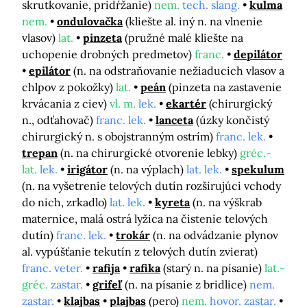
skrutkovanie, pridŕžanie)
nem.
tech. slang.
kulma
nem.
ondulovačka
(kliešte al. iný n. na vlnenie
vlasov)
lat.
pinzeta
(pružné malé kliešte na
uchopenie drobných predmetov)
franc.
depilátor
epilátor
(n. na odstraňovanie nežiaducich vlasov a
chlpov z pokožky)
lat.
peán
(pinzeta na zastavenie
krvácania z ciev)
vl. m.
lek.
ekartér
(chirurgický
n., odťahovač)
franc. lek.
lanceta
(úzky končistý
chirurgický n. s obojstranným ostrím)
franc. lek.
trepan
(n. na chirurgické otvorenie lebky)
gréc.-
lat.
lek.
irigátor
(n. na výplach)
lat. lek.
spekulum
(n. na vyšetrenie telových dutín rozširujúci vchody
do nich, zrkadlo)
lat. lek.
kyreta
(n. na výškrab
maternice, malá ostrá lyžica na čistenie telových
dutín)
franc. lek.
trokár
(n. na odvádzanie plynov
al. vypúšťanie tekutín z telových dutín zvierat)
franc. veter.
rafija
rafika
(starý n. na písanie)
lat.-
gréc.
zastar.
grifeľ
(n. na písanie z bridlice)
nem.
zastar.
klajbas
plajbas
(pero)
nem.
hovor. zastar.