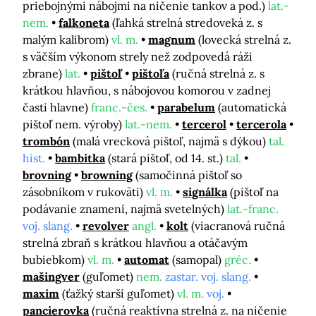
priebojnými nábojmi na ničenie tankov a pod.)
lat.-
nem.
falkoneta
(ľahká strelná stredoveká z. s
malým kalibrom)
vl. m.
magnum
(lovecká strelná z.
s väčším výkonom strely než zodpovedá ráži
zbrane)
lat.
pištoľ
pištoľa
(ručná strelná z. s
krátkou hlavňou, s nábojovou komorou v zadnej
časti hlavne)
franc.-čes.
parabelum
(automatická
pištoľ nem. výroby)
lat.-nem.
tercerol
tercerola
trombón
(malá vrecková pištoľ, najmä s dýkou)
tal.
hist.
bambitka
(stará pištoľ, od 14. st.)
tal.
brovning
browning
(samočinná pištoľ so
zásobníkom v rukoväti)
vl. m.
signálka
(pištoľ na
podávanie znamení, najmä svetelných)
lat.-franc.
voj. slang.
revolver
angl.
kolt
(viacranová ručná
strelná zbraň s krátkou hlavňou a otáčavým
bubiebkom)
vl. m.
automat
(samopal)
gréc.
mašingver
(guľomet)
nem.
zastar. voj. slang.
maxim
(ťažký starší guľomet)
vl. m.
voj.
pancierovka
(ručná reaktívna strelná z. na ničenie