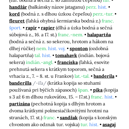
(tur. bodná a sečná z. so zahnutou čepeľou)
tur.
handžár
(balkánsky názov jataganu)
perz.
hist.
kord
(bodná z. s dlhou úzkou čepeľou)
perz.-tur.
fleuret
(ľahká ohybná šermiarska bodná z.)
franc.
šport.
rapír
rapier
(dlhá a úzka bodná a sečná
súbojová z., 16. a 17. st.)
franc.-nem.
halapartňa
(bodná a sečná z. so sekerou, hrotom a hákom na
dlhej rúčke)
nem.
hist. voj.
sponton
(ozdobná
halapartňa)
tal.
hist.
tomahavk
(indián. bojová
sekera)
indián.-angl.
franciska
(ľahká, esovite
prehnutá sekera s krátkym toporom, sečná a
vrhacia z., 7. – 8. st. u Frankov)
lat.-tal.
banderila
banderilla
/-iľa/
(krátka kopija so stuhami
používaná pri býčích zápasoch)
špan.
pika
(kopija
s 3 až 6 m dlhou rukoväťou, 15. – 17.st.)
franc.
hist.
partizána
(pechotná kopija s dlhým hrotom a
dvoma krátkymi polmesiačikovitými hrotmi na
stranách, 17. st.)
franc.
sandžak
(kopija s konským
chvostom ako odznak tur. vojska)
tur.
hist.
asagaj