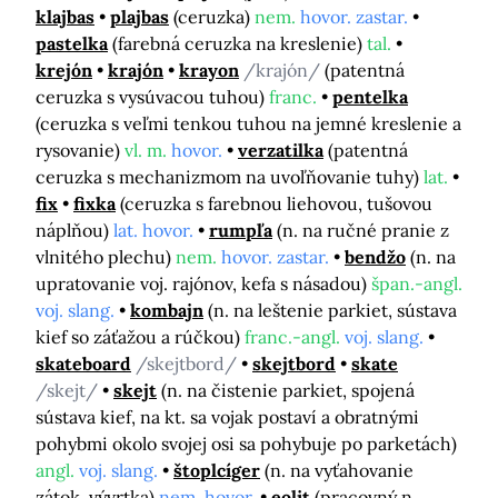
klajbas
plajbas
(ceruzka)
nem.
hovor. zastar.
pastelka
(farebná ceruzka na kreslenie)
tal.
krejón
krajón
krayon
/krajón/
(patentná
ceruzka s vysúvacou tuhou)
franc.
pentelka
(ceruzka s veľmi tenkou tuhou na jemné kreslenie a
rysovanie)
vl. m.
hovor.
verzatilka
(patentná
ceruzka s mechanizmom na uvoľňovanie tuhy)
lat.
fix
fixka
(ceruzka s farebnou liehovou, tušovou
náplňou)
lat. hovor.
rumpľa
(n. na ručné pranie z
vlnitého plechu)
nem.
hovor. zastar.
bendžo
(n. na
upratovanie voj. rajónov, kefa s násadou)
špan.-angl.
voj. slang.
kombajn
(n. na leštenie parkiet, sústava
kief so záťažou a rúčkou)
franc.-angl.
voj. slang.
skateboard
/skejtbord/
skejtbord
skate
/skejt/
skejt
(n. na čistenie parkiet, spojená
sústava kief, na kt. sa vojak postaví a obratnými
pohybmi okolo svojej osi sa pohybuje po parketách)
angl.
voj. slang.
štoplcíger
(n. na vyťahovanie
zátok, vývrtka)
nem. hovor.
eolit
(pracovný n.,