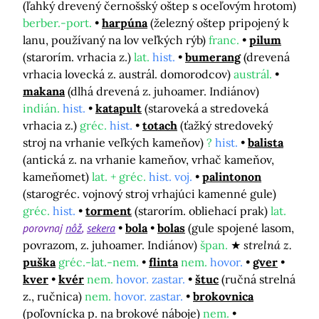
(ľahký drevený černošský oštep s oceľovým hrotom)
berber.-port.
harpúna
(železný oštep pripojený k
lanu, používaný na lov veľkých rýb)
franc.
pilum
(starorím. vrhacia z.)
lat.
hist.
bumerang
(drevená
vrhacia lovecká z. austrál. domorodcov)
austrál.
makana
(dlhá drevená z. juhoamer. Indiánov)
indián.
hist.
katapult
(staroveká a stredoveká
vrhacia z.)
gréc.
hist.
totach
(ťažký stredoveký
stroj na vrhanie veľkých kameňov)
?
hist.
balista
(antická z. na vrhanie kameňov, vrhač kameňov,
kameňomet)
lat. + gréc.
hist. voj.
palintonon
(starogréc. vojnový stroj vrhajúci kamenné gule)
gréc.
hist.
torment
(starorím. obliehací prak)
lat.
porovnaj
nôž
sekera
bola
bolas
(gule spojené lasom,
povrazom, z. juhoamer. Indiánov)
špan.
strelná z.
puška
gréc.-lat.-nem.
flinta
nem.
hovor.
gver
kver
kvér
nem.
hovor. zastar.
štuc
(ručná strelná
z., ručnica)
nem.
hovor. zastar.
brokovnica
(poľovnícka p. na brokové náboje)
nem.