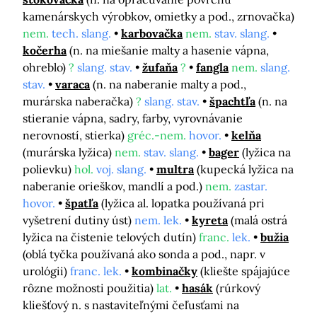
kamenárskych výrobkov, omietky a pod., zrnovačka)
nem.
tech. slang.
karbovačka
nem.
stav. slang.
kočerha
(n. na miešanie malty a hasenie vápna,
ohreblo)
?
slang. stav.
žufaňa
?
fangla
nem.
slang.
stav.
varaca
(n. na naberanie malty a pod.,
murárska naberačka)
?
slang. stav.
špachtľa
(n. na
stieranie vápna, sadry, farby, vyrovnávanie
nerovností, stierka)
gréc.-nem.
hovor.
kelňa
(murárska lyžica)
nem.
stav. slang.
bager
(lyžica na
polievku)
hol.
voj. slang.
multra
(kupecká lyžica na
naberanie orieškov, mandlí a pod.)
nem.
zastar.
hovor.
špatľa
(lyžica al. lopatka používaná pri
vyšetrení dutiny úst)
nem. lek.
kyreta
(malá ostrá
lyžica na čistenie telových dutín)
franc.
lek.
bužia
(oblá tyčka používaná ako sonda a pod., napr. v
urológii)
franc. lek.
kombinačky
(kliešte spájajúce
rôzne možnosti použitia)
lat.
hasák
(rúrkový
kliešťový n. s nastaviteľnými čeľusťami na