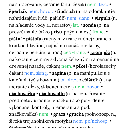
na spracovanie, česanie ľanu, česák)
nem.
text.
šperhák
nem. hovor.
findrich
(n. na odomknutie
nahrádzajúci kľúč, pakľúč)
nem. slang.
virguľa
(n.
na hľadanie vody al. nerastov)
lat.
sonda
(n. na
preskúmanie ťažko prístupných miest)
franc.
pištoľ
pištoľa
(ručný n. v tvare ručnej zbrane s
krátkou hlavňou, najmä na nanášanie farby,
čerpanie benzínu a pod.)
čes.-franc.
krompáč
(n.
na kopanie zeminy s dvoma železnými ramenami na
drevenej násade, čakan)
nem.
pikel
(horolezecký
čakan)
nem. slang.
sapína
(n. na manipuláciu s
kmeňmi, tyč s kovaním)
tal. drev.
cólštok
(n. na
meranie dĺžky, skladací meter)
nem.
hovor.
ciachovačka
ciachovadlo
(n. na označovanie
predmetov úradnou značkou ako potvrdenie
vykonanej kontroly, premerania a pod.,
značkovačka)
nem.
graca
gracka
(poľnohosp. n.,
široká trojuholníková motyka)
nem. poľnohosp.
štokovačka
(n. na opracúvanie povrchu