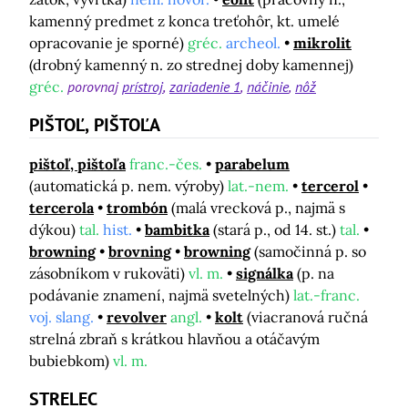
kamenný predmet z konca treťohôr, kt. umelé
opracovanie je sporné)
gréc.
archeol.
mikrolit
(drobný kamenný n. zo strednej doby kamennej)
gréc.
porovnaj
prístroj
zariadenie 1
náčinie
nôž
PIŠTOĽ, PIŠTOĽA
pištoľ, pištoľa
franc.-čes.
parabelum
(automatická p. nem. výroby)
lat.-nem.
tercerol
tercerola
trombón
(malá vrecková p., najmä s
dýkou)
tal.
hist.
bambitka
(stará p., od 14. st.)
tal.
browning
brovning
browning
(samočinná p. so
zásobníkom v rukoväti)
vl. m.
signálka
(p. na
podávanie znamení, najmä svetelných)
lat.-franc.
voj. slang.
revolver
angl.
kolt
(viacranová ručná
strelná zbraň s krátkou hlavňou a otáčavým
bubiebkom)
vl. m.
STRELEC