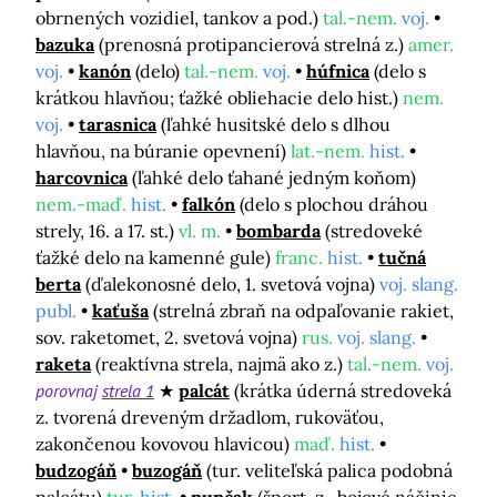
obrnených vozidiel, tankov a pod.)
tal.-nem.
voj.
bazuka
(prenosná protipancierová strelná z.)
amer.
voj.
kanón
(delo)
tal.-nem.
voj.
húfnica
(delo s
krátkou hlavňou; ťažké obliehacie delo hist.)
nem.
voj.
tarasnica
(ľahké husitské delo s dlhou
hlavňou, na búranie opevnení)
lat.-nem.
hist.
harcovnica
(ľahké delo ťahané jedným koňom)
nem.-maď.
hist.
falkón
(delo s plochou dráhou
strely, 16. a 17. st.)
vl. m.
bombarda
(stredoveké
ťažké delo na kamenné gule)
franc.
hist.
tučná
berta
(ďalekonosné delo, 1. svetová vojna)
voj. slang.
publ.
kaťuša
(strelná zbraň na odpaľovanie rakiet,
sov. raketomet, 2. svetová vojna)
rus.
voj. slang.
raketa
(reaktívna strela, najmä ako z.)
tal.-nem.
voj.
porovnaj
strela 1
palcát
(krátka úderná stredoveká
z. tvorená dreveným držadlom, rukoväťou,
zakončenou kovovou hlavicou)
maď.
hist.
budzogáň
buzogáň
(tur. veliteľská palica podobná