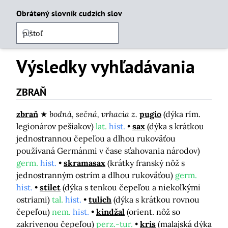
Obrátený slovník cudzích slov
Výsledky vyhľadávania
ZBRAŇ
zbraň
bodná, sečná, vrhacia z.
pugio
(dýka rím.
legionárov pešiakov)
lat.
hist.
sax
(dýka s krátkou
jednostrannou čepeľou a dlhou rukoväťou
používaná Germánmi v čase sťahovania národov)
germ.
hist.
skramasax
(krátky franský nôž s
jednostranným ostrím a dlhou rukoväťou)
germ.
hist.
stilet
(dýka s tenkou čepeľou a niekoľkými
ostriami)
tal.
hist.
tulich
(dýka s krátkou rovnou
čepeľou)
nem.
hist.
kindžal
(orient. nôž so
zakrivenou čepeľou)
perz.-tur.
kris
(malajská dýka