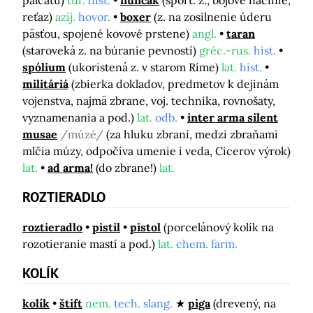
palcátu)
tur.
hist.
nunčak
(šport. z., bojové náčinie,
reťaz)
azij.
hovor.
boxer
(z. na zosilnenie úderu
päsťou, spojené kovové prstene)
angl.
taran
(staroveká z. na búranie pevností)
gréc.-rus.
hist.
spólium
(ukoristená z. v starom Ríme)
lat.
hist.
militáriá
(zbierka dokladov, predmetov k dejinám
vojenstva, najmä zbrane, voj. technika, rovnošaty,
vyznamenania a pod.)
lat.
odb.
inter arma silent
musae
/múzé/
(za hluku zbraní, medzi zbraňami
mlčia múzy, odpočíva umenie i veda, Cicerov výrok)
lat.
ad arma!
(do zbrane!)
lat.
ROZTIERADLO
roztieradlo
pistil
pistol
(porcelánový kolík na
rozotieranie mastí a pod.)
lat.
chem. farm.
KOLÍK
kolík
štift
nem.
tech. slang.
piga
(drevený, na