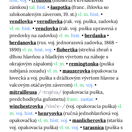
hist. voj.
trombón
(mušketa s kresadlovou
zámkou)
tal.
hist.
šaspotka
(franc. ihlovka so
zdokonaleným záverom, 19. st.)
vl. m.
hist.
vendlovka
verndlovka
(rak. voj. puška, zadovka)
vl. m.
hist.
venclovka
(rak. voj. puška upravená z
predovky na zadovku)
vl. m.
hist.
berdanka
berdanovka
(rus. voj. jednorazová zadovka, 1868 –
1890)
vl. m.
hist. voj.
flobertka
(strelná zbraň s
dlhou hlavňou a hladkým vývrtom na náboje s
okrajovým zápalom)
vl. m.
remingtonka
(puška
nabíjaná zozadu)
vl. m.
mauzerovka
(opakovacia
lovecká a voj. puška s drážkovým vývrtom hlavne a
valcovým otáčavým záverom)
vl. m.
voj.
mitrailleusa
/-trajéza/
(opakovacia puška,
predchodkyňa guľometu)
franc.
zastar.
winchestrovka
/vinče-/
(voj. opakovacia puška)
vl.
m.
voj. hist.
henryovka
(ručná jednohlavňová voj.
opakovačka)
vl. m.
hist. voj.
manlicherovka
(staršia
voj. opakovacia puška)
vl. m.
voj.
tarasnica
(puška s