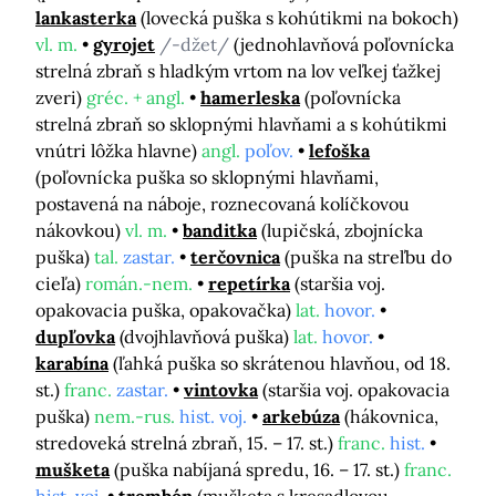
lankasterka
(lovecká puška s kohútikmi na bokoch)
vl. m.
gyrojet
/-džet/
(jednohlavňová poľovnícka
strelná zbraň s hladkým vrtom na lov veľkej ťažkej
zveri)
gréc. + angl.
hamerleska
(poľovnícka
strelná zbraň so sklopnými hlavňami a s kohútikmi
vnútri lôžka hlavne)
angl.
poľov.
lefoška
(poľovnícka puška so sklopnými hlavňami,
postavená na náboje, roznecovaná kolíčkovou
nákovkou)
vl. m.
banditka
(lupičská, zbojnícka
puška)
tal.
zastar.
terčovnica
(puška na streľbu do
cieľa)
román.-nem.
repetírka
(staršia voj.
opakovacia puška, opakovačka)
lat.
hovor.
dupľovka
(dvojhlavňová puška)
lat.
hovor.
karabína
(ľahká puška so skrátenou hlavňou, od 18.
st.)
franc.
zastar.
vintovka
(staršia voj. opakovacia
puška)
nem.-rus.
hist. voj.
arkebúza
(hákovnica,
stredoveká strelná zbraň, 15. – 17. st.)
franc.
hist.
mušketa
(puška nabíjaná spredu, 16. – 17. st.)
franc.