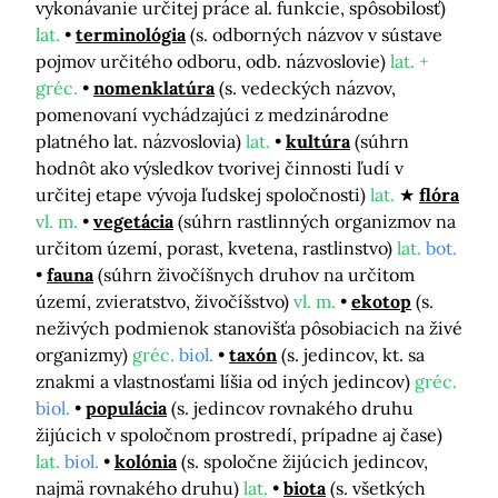
vykonávanie určitej práce al. funkcie, spôsobilosť)
lat.
terminológia
(s. odborných názvov v sústave
pojmov určitého odboru, odb. názvoslovie)
lat. +
gréc.
nomenklatúra
(s. vedeckých názvov,
pomenovaní vychádzajúci z medzinárodne
platného lat. názvoslovia)
lat.
kultúra
(súhrn
hodnôt ako výsledkov tvorivej činnosti ľudí v
určitej etape vývoja ľudskej spoločnosti)
lat.
flóra
vl. m.
vegetácia
(súhrn rastlinných organizmov na
určitom území, porast, kvetena, rastlinstvo)
lat.
bot.
fauna
(súhrn živočíšnych druhov na určitom
území, zvieratstvo, živočíšstvo)
vl. m.
ekotop
(s.
neživých podmienok stanovišťa pôsobiacich na živé
organizmy)
gréc.
biol.
taxón
(s. jedincov, kt. sa
znakmi a vlastnosťami líšia od iných jedincov)
gréc.
biol.
populácia
(s. jedincov rovnakého druhu
žijúcich v spoločnom prostredí, prípadne aj čase)
lat.
biol.
kolónia
(s. spoločne žijúcich jedincov,
najmä rovnakého druhu)
lat.
biota
(s. všetkých