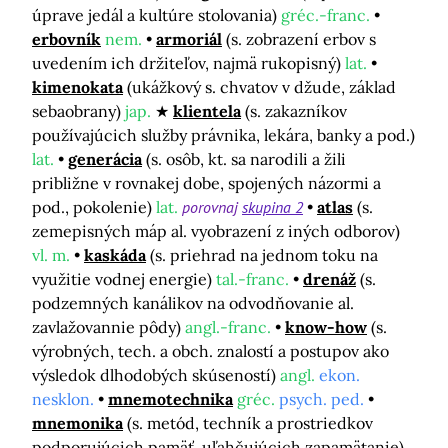
úprave jedál a kultúre stolovania)
gréc.-franc.
erbovník
nem.
armoriál
(s. zobrazení erbov s
uvedením ich držiteľov, najmä rukopisný)
lat.
kimenokata
(ukážkový s. chvatov v džude, základ
sebaobrany)
jap.
klientela
(s. zakazníkov
používajúcich služby právnika, lekára, banky a pod.)
lat.
generácia
(s. osôb, kt. sa narodili a žili
približne v rovnakej dobe, spojených názormi a
pod., pokolenie)
lat.
porovnaj
skupina 2
atlas
(s.
zemepisných máp al. vyobrazení z iných odborov)
vl. m.
kaskáda
(s. priehrad na jednom toku na
využitie vodnej energie)
tal.-franc.
drenáž
(s.
podzemných kanálikov na odvodňovanie al.
zavlažovannie pôdy)
angl.-franc.
know-how
(s.
výrobných, tech. a obch. znalostí a postupov ako
výsledok dlhodobých skúseností)
angl.
ekon.
nesklon.
mnemotechnika
gréc.
psych. ped.
mnemonika
(s. metód, techník a prostriedkov
podporujúcich pamäť, uľahčujúcich zapamätanie)