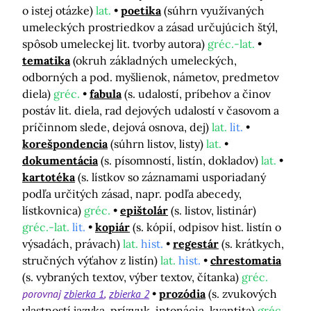
o istej otázke)
lat.
poetika
(súhrn využívaných
umeleckých prostriedkov a zásad určujúcich štýl,
spôsob umeleckej lit. tvorby autora)
gréc.-lat.
tematika
(okruh základných umeleckých,
odborných a pod. myšlienok, námetov, predmetov
diela)
gréc.
fabula
(s. udalostí, príbehov a činov
postáv lit. diela, rad dejových udalostí v časovom a
príčinnom slede, dejová osnova, dej)
lat.
lit.
korešpondencia
(súhrn listov, listy)
lat.
dokumentácia
(s. písomností, listín, dokladov)
lat.
kartotéka
(s. lístkov so záznamami usporiadaný
podľa určitých zásad, napr. podľa abecedy,
lístkovnica)
gréc.
epištolár
(s. listov, listinár)
gréc.-lat.
lit.
kopiár
(s. kópií, odpisov hist. listín o
výsadách, právach)
lat.
hist.
regestár
(s. krátkych,
stručných výťahov z listín)
lat.
hist.
chrestomatia
(s. vybraných textov, výber textov, čítanka)
gréc.
porovnaj
zbierka 1
zbierka 2
prozódia
(s. zvukových
vlastností jazyka, prízvuk, intonácia, kvantita)
gréc.