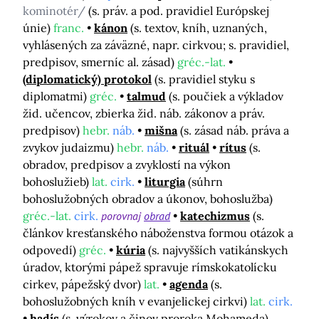
kominotér/
(s. práv. a pod. pravidiel Európskej
únie)
franc.
kánon
(s. textov, kníh, uznaných,
vyhlásených za záväzné, napr. cirkvou; s. pravidiel,
predpisov, smerníc al. zásad)
gréc.-lat.
(diplomatický) protokol
(s. pravidiel styku s
diplomatmi)
gréc.
talmud
(s. poučiek a výkladov
žid. učencov, zbierka žid. náb. zákonov a práv.
predpisov)
hebr.
náb.
mišna
(s. zásad náb. práva a
zvykov judaizmu)
hebr.
náb.
rituál
rítus
(s.
obradov, predpisov a zvyklostí na výkon
bohoslužieb)
lat.
cirk.
liturgia
(súhrn
bohoslužobných obradov a úkonov, bohoslužba)
gréc.-lat.
cirk.
porovnaj
obrad
katechizmus
(s.
článkov kresťanského náboženstva formou otázok a
odpovedí)
gréc.
kúria
(s. najvyšších vatikánskych
úradov, ktorými pápež spravuje rímskokatolícku
cirkev, pápežský dvor)
lat.
agenda
(s.
bohoslužobných kníh v evanjelickej cirkvi)
lat.
cirk.
hadís
(s. výrokov a činov proroka Mohameda)