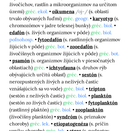
živočíchov, rastlín a mikroorganizmov na určitom
území)
gréc.
ekol.
oikumena
/oj-/
(s. oblastí
trvalo obývaných ľuďmi)
gréc.
geogr.
karyotyp
(s.
chromozómov v jadre telesnej bunky)
gréc.
biol.
edafón
(s. živých organizmov v pôde)
gréc.
biol.
poľnohosp.
fytoedafón
(s. rastlinných organizmov
žijúcich v pôde)
gréc.
bot.
zooedafón
(s.
živočíšnych organizmov žijúcich v pôde)
gréc.
bot.
psamón
(s. organizmov žijúcich v piesočnatých
oblastiach)
gréc.
ichtyofauna
(s. druhov rýb
obývajúcich určitú oblasť)
gréc.
sestón
(s.
nerozpustených živých a neživých častíc
vznášajúcich sa vo vode)
gréc.
biol.
tripton
(sestón z neživých častíc)
gréc.
biol.
planktón
(sestón zo živých častíc)
gréc.
biol.
fytoplanktón
(rastlinný plaktón)
gréc.
biol.
zooplanktón
(živočíšny planktón)
syndróm
(s. príznakov
choroby)
gréc.
lek.
etiopatogenéza
(s. príčin
vzniku choroby)
gréc.
lek.
stres
(s. podnetov