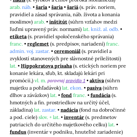
arab.
náb.
šaría
šaria
šariá
(s. práv. noriem,
pravidiel a zásad správania, náb. života a konania
moslimov)
arab.
inštitút
(súhrn vzťahov medzi
ľuďmi upravený práv. normami)
lat.
kniž. al. odb.
etiketa
(s. pravidiel spoločenského správania)
franc.
reglemet
(s. predpisov, nariadení)
franc.
admin. voj. zastar.
ceremoniál
(s. pravidiel a
zvyklostí stanovených pre slávnostné príležitosti)
lat.
Hippokratova prísaha
(s. etických noriem pre
konanie lekára, sľub, kt. skladajú lekári pri
promócii,)
vl. m.
porovnaj
pravidlo 1
aktíva
(súhrn
majetku a pohľadávok)
lat.
ekon.
pasíva
(súhrn
dlhov a záväzkov)
lat.
fond
franc.
fundácia
(s.
hmotných a fin. prostriedkov na určitý účel,
základina)
lat.
zastar.
nadácia
(fond na dobročinné
a pod. ciele)
slov. + lat.
inventár
(s. predmetov
patriacich do určitého majetkového celku)
lat.
fundus
(inventár v podniku, hnuteľné zariadenie)