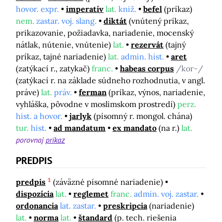
hovor. expr.
imperatív
lat.
kniž.
befel
(príkaz)
nem.
zastar. voj. slang.
diktát
(vnútený príkaz,
prikazovanie, požiadavka, nariadenie, mocenský
nátlak, nútenie, vnútenie)
lat.
rezervát
(tajný
príkaz, tajné nariadenie)
lat.
admin. hist.
aret
(zatýkací r., zatykač)
franc.
habeas corpus
/kor-/
(zatýkací r. na základe súdneho rozhodnutia, v angl.
práve)
lat.
práv.
ferman
(príkaz, výnos, nariadenie,
vyhláška, pôvodne v moslimskom prostredí)
perz.
hist. a hovor.
jarlyk
(písomný r. mongol. chána)
tur.
hist.
ad mandatum
ex mandato
(na r.)
lat.
porovnaj
príkaz
PREDPIS
1
predpis
(záväzné písomné nariadenie)
dispozícia
lat.
reglemet
franc.
admin. voj. zastar.
ordonancia
lat. zastar.
preskripcia
(nariadenie)
lat.
norma
lat.
štandard
(p. tech. riešenia