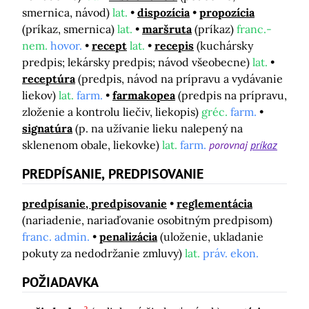
smernica, návod)
lat.
dispozícia
propozícia
(príkaz, smernica)
lat.
maršruta
(príkaz)
franc.-
nem.
hovor.
recept
lat.
recepis
(kuchársky
predpis; lekársky predpis; návod všeobecne)
lat.
receptúra
(predpis, návod na prípravu a vydávanie
liekov)
lat.
farm.
farmakopea
(predpis na prípravu,
zloženie a kontrolu liečiv, liekopis)
gréc.
farm.
signatúra
(p. na užívanie lieku nalepený na
sklenenom obale, liekovke)
lat.
farm.
porovnaj
príkaz
PREDPÍSANIE, PREDPISOVANIE
predpísanie, predpisovanie
reglementácia
(nariadenie, nariaďovanie osobitným predpisom)
franc. admin.
penalizácia
(uloženie, ukladanie
pokuty za nedodržanie zmluvy)
lat.
práv. ekon.
POŽIADAVKA
2