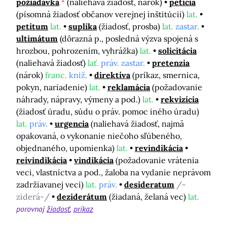
požiadavka
(naliehavá žiadosť, nárok)
petícia
(písomná žiadosť občanov verejnej inštitúcii)
lat.
petitum
lat.
suplika
(žiadosť, prosba)
lat.
zastar.
ultimátum
(dôrazná p., posledná výzva spojená s
hrozbou, pohrozením, vyhrážka)
lat.
solicitácia
(naliehavá žiadosť)
lať.
práv. zastar.
pretenzia
(nárok)
franc.
kniž.
direktíva
(príkaz, smernica,
pokyn, nariadenie)
lat.
reklamácia
(požadovanie
náhrady, nápravy, výmeny a pod.)
lat.
rekvizícia
(žiadosť úradu, súdu o práv. pomoc iného úradu)
lat.
práv.
urgencia
(naliehavá žiadosť, najmä
opakovaná, o vykonanie niečoho sľúbeného,
objednaného, upomienka)
lat.
revindikácia
reivindikácia
vindikácia
(požadovanie vrátenia
veci, vlastníctva a pod., žaloba na vydanie neprávom
zadržiavanej veci)
lat.
práv.
desideratum
/-
ziderá-/
deziderátum
(žiadaná, želaná vec)
lat.
porovnaj
žiadosť
príkaz