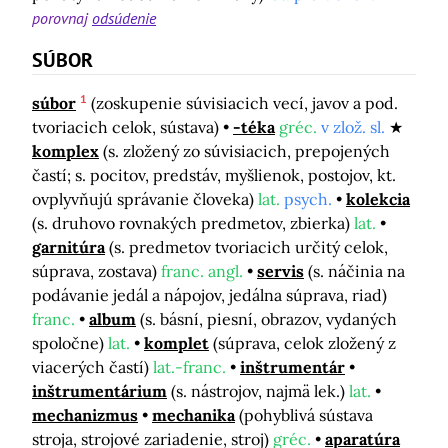
porovnaj
odsúdenie
SÚBOR
1
súbor
(zoskupenie súvisiacich vecí, javov a pod.
tvoriacich celok, sústava)
-téka
gréc.
v zlož. sl.
komplex
(s. zložený zo súvisiacich, prepojených
častí; s. pocitov, predstáv, myšlienok, postojov, kt.
ovplyvňujú správanie človeka)
lat.
psych.
kolekcia
(s. druhovo rovnakých predmetov, zbierka)
lat.
garnitúra
(s. predmetov tvoriacich určitý celok,
súprava, zostava)
franc. angl.
servis
(s. náčinia na
podávanie jedál a nápojov, jedálna súprava, riad)
franc.
album
(s. básní, piesní, obrazov, vydaných
spoločne)
lat.
komplet
(súprava, celok zložený z
viacerých častí)
lat.-franc.
inštrumentár
inštrumentárium
(s. nástrojov, najmä lek.)
lat.
mechanizmus
mechanika
(pohyblivá sústava
stroja, strojové zariadenie, stroj)
gréc.
aparatúra