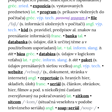
gréc.
zried.
expozícia
(s. vystavovaných
predmetov)
lat.
program
(s. príkazov vložených do
počítača)
gréc.
výp. tech.
porovnaj
program 4
file
/fajl/
(s. informácií uložených v počítači)
angl.
výp.
tech.
kód
(s. pravidiel, predpisov al. znakov na
prenášanie informácií)
franc.
banka
tal.
databanka
(s. údajov, dát k určitej téme a v
použiteľnom usporiadaní)
lat. + tal.
inform. slang.
b.
dát
báza
gréc.
databáza
(s. údajov v logickom
vzťahu)
lat. + gréc.
inform. slang.
b. dát
paket
(s.
údajov prenášaných sieťou vcelku)
angl.
výp. tech.
website
/vebsajt/
(s., dokument, stránka v
internete)
angl.
repertoár
(s. hraných hier,
skladieb, úloh)
franc.
seriál
(s. článkov, obrázkov,
hier, filmov a pod. s niekoľkými časťami
zverejňovaný na pokračovanie)
lat.
sitkom
sitcom
/-kom/
(situačná veselohra v podobe
televízneho seriálu)
angl.
soap-seriál
/soup-/