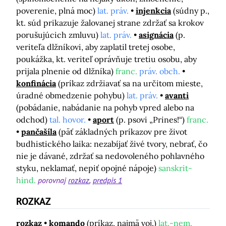
poverenie, plná moc)
lat. práv.
injenkcia
(súdny p.,
kt. súd prikazuje žalovanej strane zdržať sa krokov
porušujúcich zmluvu)
lat. práv.
asignácia
(p.
veriteľa dlžníkovi, aby zaplatil tretej osobe,
poukážka, kt. veriteľ oprávňuje tretiu osobu, aby
prijala plnenie od dlžníka)
franc.
práv. obch.
konfinácia
(príkaz zdržiavať sa na určitom mieste,
úradné obmedzenie pohybu)
lat. práv.
avanti
(pobádanie, nabádanie na pohyb vpred alebo na
odchod)
tal. hovor.
aport
(p. psovi „Prines!“)
franc.
pančašíla
(päť základných príkazov pre život
budhistického laika: nezabíjať živé tvory, nebrať, čo
nie je dávané, zdržať sa nedovoleného pohlavného
styku, neklamať, nepiť opojné nápoje)
sanskrit-
hind.
porovnaj
rozkaz
predpis 1
ROZKAZ
rozkaz
komando
(príkaz, najmä voj.)
lat.-nem.