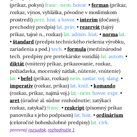
(príkaz, pokyn)
franc.-nem.
hovor.
ferman
(príkaz,
rozkaz, výnos, vyhláška, pôvodne v moslimskom
prostredí)
perz.
hist. a hovor.
interim
(dočasný,
prechodný predpis)
lat. práv.
rezervát
(tajný
príkaz, tajné n., rozkaz)
lat.
admin. hist.
norma
lat.
štandard
(predpis technického riešenia výrobku,
zariadenia a pod.)
tech.
formula
(medzinárodné
tech. predpisy pre pretekárske vozidlá)
lat.
autom.
diktát
(vnútený príkaz, prikazovanie, rozkaz,
požiadavka, mocenský nátlak, nútenie, vnútenie)
lat.
befel
(príkaz, rozkaz)
nem.
zastar. voj. slang.
imperatív
(rozkaz, príkaz)
lat. kniž.
komando
(rozkaz, príkaz, najmä voj.)
lat.-nem.
hovor. expr.
aret
(úradné al. súdne rozhodnutie; zatýkací
rozkaz, zatykač)
franc.
reskript
(písomný príkaz
panovníka s jeho podpisom)
lat. hist.
ordinárium
(celoročné bohoslužobné predpisy)
lat.
cirk.
porovnaj
rozsudok
rozhodnutie 1