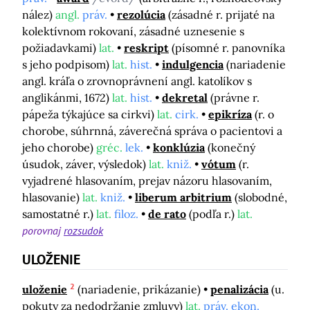
nález)
angl.
práv.
rezolúcia
(zásadné r. prijaté na
kolektívnom rokovaní, zásadné uznesenie s
požiadavkami)
lat.
reskript
(písomné r. panovníka
s jeho podpisom)
lat.
hist.
indulgencia
(nariadenie
angl. kráľa o zrovnoprávnení angl. katolíkov s
anglikánmi, 1672)
lat.
hist.
dekretal
(právne r.
pápeža týkajúce sa cirkvi)
lat.
cirk.
epikríza
(r. o
chorobe, súhrnná, záverečná správa o pacientovi a
jeho chorobe)
gréc.
lek.
konklúzia
(konečný
úsudok, záver, výsledok)
lat.
kniž.
vótum
(r.
vyjadrené hlasovaním, prejav názoru hlasovaním,
hlasovanie)
lat.
kniž.
liberum arbitrium
(slobodné,
samostatné r.)
lat.
filoz.
de rato
(podľa r.)
lat.
porovnaj
rozsudok
ULOŽENIE
2
uloženie
(nariadenie, prikázanie)
penalizácia
(u.
pokuty za nedodržanie zmluvy)
lat.
práv. ekon.