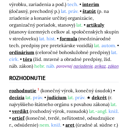
výrobku, zariadenia a pod.)
tech.
interim
(dočasný, prechodný p.)
lat. práv.
štatút
(p. na
zriadenie a konanie určitej organizácie,
organizačný poriadok, stanovy)
lat.
artikuly
(stanovy územných celkov al. spoločenských skupín
v stredoveku)
lat. hist.
formula
(medzinárodné
tech. predpisy pre pretekárske vozidlá)
lat.
autom.
ordinárium
(celoročné bohoslužobné predpisy)
lat.
cirk.
tóra
(žid. mravné a obradné predpisy, žid.
náb. zákon)
hebr.
náb.
porovnaj
nariadenie
príkaz
zákon
ROZHODNUTIE
1
rozhodnutie
(konečný výrok, konečný úsudok)
decízia
lat.
práv.
judícium
lat.
práv.
dekrét
(r.
najvyššieho štátneho orgánu s povahou zákona)
lat.
verdikt
(rozhodný výrok, rozsudok)
lat.-angl.
kniž.
ortieľ
(konečné, tvrdé, neľútostné, odsudzujúce
r., odsúdenie)
nem.
kniž.
aret
(úradné al. súdne r.)