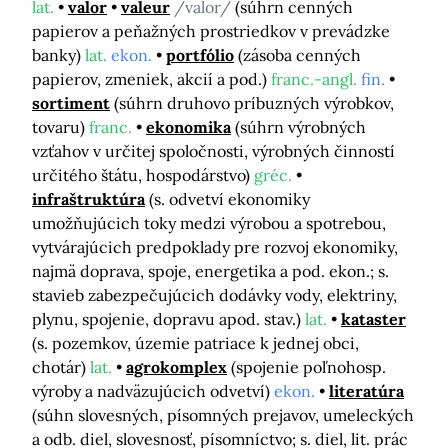
lat.
valor
valeur
/valor/
(súhrn cenných
papierov a peňažných prostriedkov v prevádzke
banky)
lat.
ekon.
portfólio
(zásoba cenných
papierov, zmeniek, akcií a pod.)
franc.-angl.
fin.
sortiment
(súhrn druhovo príbuzných výrobkov,
tovaru)
franc.
ekonomika
(súhrn výrobných
vzťahov v určitej spoločnosti, výrobných činností
určitého štátu, hospodárstvo)
gréc.
infraštruktúra
(s. odvetví ekonomiky
umožňujúcich toky medzi výrobou a spotrebou,
vytvárajúcich predpoklady pre rozvoj ekonomiky,
najmä doprava, spoje, energetika a pod. ekon.; s.
stavieb zabezpečujúcich dodávky vody, elektriny,
plynu, spojenie, dopravu apod. stav.)
lat.
kataster
(s. pozemkov, územie patriace k jednej obci,
chotár)
lat.
agrokomplex
(spojenie poľnohosp.
výroby a nadväzujúcich odvetví)
ekon.
literatúra
(súhn slovesných, písomných prejavov, umeleckých
a odb. diel, slovesnosť, písomníctvo; s. diel, lit. prác