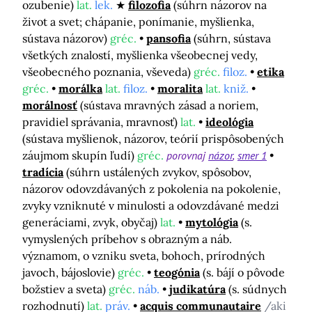
ozubenie)
lat.
lek.
filozofia
(súhrn názorov na
život a svet; chápanie, ponímanie, myšlienka,
sústava názorov)
gréc.
pansofia
(súhrn, sústava
všetkých znalostí, myšlienka všeobecnej vedy,
všeobecného poznania, vševeda)
gréc.
filoz.
etika
gréc.
morálka
lat.
filoz.
moralita
lat.
kniž.
morálnosť
(sústava mravných zásad a noriem,
pravidiel správania, mravnosť)
lat.
ideológia
(sústava myšlienok, názorov, teórií prispôsobených
záujmom skupín ľudí)
gréc.
porovnaj
názor
smer 1
tradícia
(súhrn ustálených zvykov, spôsobov,
názorov odovzdávaných z pokolenia na pokolenie,
zvyky vzniknuté v minulosti a odovzdávané medzi
generáciami, zvyk, obyčaj)
lat.
mytológia
(s.
vymyslených príbehov s obrazným a náb.
významom, o vzniku sveta, bohoch, prírodných
javoch, bájoslovie)
gréc.
teogónia
(s. bájí o pôvode
božstiev a sveta)
gréc.
náb.
judikatúra
(s. súdnych
rozhodnutí)
lat.
práv.
acquis communautaire
/aki