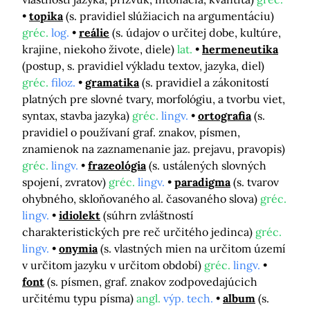
topika
(s. pravidiel slúžiacich na argumentáciu)
gréc.
log.
reálie
(s. údajov o určitej dobe, kultúre,
krajine, niekoho živote, diele)
lat.
hermeneutika
(postup, s. pravidiel výkladu textov, jazyka, diel)
gréc.
filoz.
gramatika
(s. pravidiel a zákonitostí
platných pre slovné tvary, morfológiu, a tvorbu viet,
syntax, stavba jazyka)
gréc.
lingv.
ortografia
(s.
pravidiel o používaní graf. znakov, písmen,
znamienok na zaznamenanie jaz. prejavu, pravopis)
gréc.
lingv.
frazeológia
(s. ustálených slovných
spojení, zvratov)
gréc.
lingv.
paradigma
(s. tvarov
ohybného, skloňovaného al. časovaného slova)
gréc.
lingv.
idiolekt
(súhrn zvláštností
charakteristických pre reč určitého jedinca)
gréc.
lingv.
onymia
(s. vlastných mien na určitom území
v určitom jazyku v určitom období)
gréc.
lingv.
font
(s. písmen, graf. znakov zodpovedajúcich
určitému typu písma)
angl.
výp. tech.
album
(s.