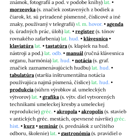
známok, fotografií a pod. v podobe knihy)
lat.
morzeovka
(s. značiek zostavených z bodiek a
čiarok, kt. sú priradené písmenné, číslicové a iné
znaky, používaný v telegrafii)
vl. m.
hovor.
agenda
(s. úradných prác, úloh)
lat.
register
(s. tónov
rovnakého zafarbenia)
lat.
hud.
klávesnica
klaviatúra
lat.
tastatúra
(s. klapiek na hud.
nástroji a pod.)
lat.
odb.
manuál
(ručná klávesnica
organu, harmónia)
lat.
hud.
notácia
(s. graf.
značiek zaznamenávajúcich hudbu)
lat.
hud.
tabulatúra
(staršia inštrumentálna notácia
používajúca najmä písmená, číslice)
lat.
hud.
produkcia
(súhrn výrobkov al. umeleckých
výtvorov)
lat.
grafika
(s. výtv. diel vytvorených
technikami umeleckej kresby a umeleckej
reprodukcie)
gréc.
akropola
akropolis
(s. stavieb
v antických gréc. mestách, opevnené návršie)
gréc.
hist.
kurz
seminár
(s. prednášok z určitého
odboru, školenie)
lat.
gastronómia
(s. pravidiel o