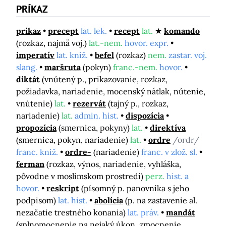
PRÍKAZ
príkaz
precept
lat. lek.
recept
lat.
komando
(rozkaz, najmä voj.)
lat.-nem.
hovor. expr.
imperatív
lat. kniž.
befel
(rozkaz)
nem.
zastar. voj.
slang.
maršruta
(pokyn)
franc.-nem.
hovor.
diktát
(vnútený p., prikazovanie, rozkaz,
požiadavka, nariadenie, mocenský nátlak, nútenie,
vnútenie)
lat.
rezervát
(tajný p., rozkaz,
nariadenie)
lat.
admin. hist.
dispozícia
propozícia
(smernica, pokyny)
lat.
direktíva
(smernica, pokyn, nariadenie)
lat.
ordre
/ordr/
franc. kniž.
ordre-
(nariadenie)
franc. v zlož. sl.
ferman
(rozkaz, výnos, nariadenie, vyhláška,
pôvodne v moslimskom prostredí)
perz.
hist. a
hovor.
reskript
(písomný p. panovníka s jeho
podpisom)
lat. hist.
abolícia
(p. na zastavenie al.
nezačatie trestného konania)
lat. práv.
mandát
(splnomocnenie na nejaký úkon, zmocnenie,