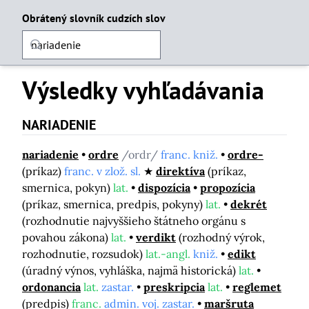
Obrátený slovník cudzích slov
Výsledky vyhľadávania
NARIADENIE
nariadenie
ordre
/ordr/
franc. kniž.
ordre-
(príkaz)
franc. v zlož. sl.
direktíva
(príkaz,
smernica, pokyn)
lat.
dispozícia
propozícia
(príkaz, smernica, predpis, pokyny)
lat.
dekrét
(rozhodnutie najvyššieho štátneho orgánu s
povahou zákona)
lat.
verdikt
(rozhodný výrok,
rozhodnutie, rozsudok)
lat.-angl.
kniž.
edikt
(úradný výnos, vyhláška, najmä historická)
lat.
ordonancia
lat.
zastar.
preskripcia
lat.
reglemet
(predpis)
franc.
admin. voj. zastar.
maršruta