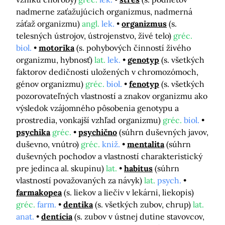
nadmerne zaťažujúcich organizmus, nadmerná
záťaž organizmu)
angl.
lek.
organizmus
(s.
telesných ústrojov, ústrojenstvo, živé telo)
gréc.
biol.
motorika
(s. pohybových činností živého
organizmu, hybnosť)
lat.
lek.
genotyp
(s. všetkých
faktorov dedičnosti uložených v chromozómoch,
génov organizmu)
gréc.
biol.
fenotyp
(s. všetkých
pozorovateľných vlastností a znakov organizmu ako
výsledok vzájomného pôsobenia genotypu a
prostredia, vonkajší vzhľad organizmu)
gréc.
biol.
psychika
gréc.
psychično
(súhrn duševných javov,
duševno, vnútro)
gréc.
kniž.
mentalita
(súhrn
duševných pochodov a vlastností charakteristický
pre jedinca al. skupinu)
lat.
habitus
(súhrn
vlastností považovaných za návyk)
lat.
psych.
farmakopea
(s. liekov a liečiv v lekárni, liekopis)
gréc.
farm.
dentika
(s. všetkých zubov, chrup)
lat.
anat.
dentícia
(s. zubov v ústnej dutine stavovcov,