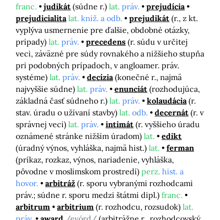
franc.
judikát
(súdne r.)
lat.
práv.
prejudícia
prejudicialita
lat.
kniž. a odb.
prejudikát
(r., z kt.
vyplýva usmernenie pre ďalšie, obdobné otázky,
prípady)
lat.
práv.
precedens
(r. súdu v určitej
veci, záväzné pre súdy rovnakého a nižšieho stupňa
pri podobných prípadoch, v angloamer. práv.
systéme)
lat.
práv.
decízia
(konečné r., najmä
najvyššie súdne)
lat.
práv.
enunciát
(rozhodujúca,
základná časť súdneho r.)
lat.
práv.
kolaudácia
(r.
stav. úradu o užívaní stavby)
lat.
odb.
decernát
(r. v
správnej veci)
lat.
práv.
intimát
(r. vyššieho úradu
oznámené stránke nižším úradom)
lat.
edikt
(úradný výnos, vyhláška, najmä hist.)
lat.
ferman
(príkaz, rozkaz, výnos, nariadenie, vyhláška,
pôvodne v moslimskom prostredí)
perz.
hist. a
hovor.
arbitráž
(r. sporu vybranými rozhodcami
práv.; súdne r. sporu medzi štátmi dipl.)
franc.
arbitrum
arbitrium
(r. rozhodcu, rozsudok)
lat.
práv.
award
/evórd/
(arbitrážne r., rozhodcovský