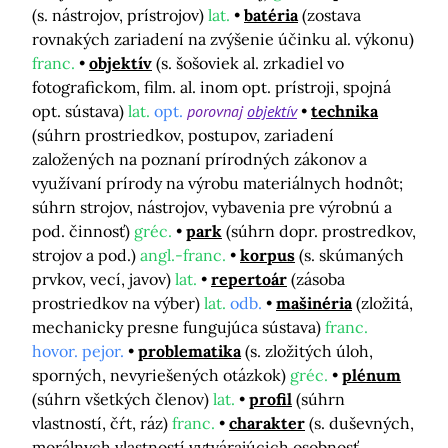
(s. nástrojov, prístrojov)
lat.
batéria
(zostava
rovnakých zariadení na zvýšenie účinku al. výkonu)
franc.
objektív
(s. šošoviek al. zrkadiel vo
fotografickom, film. al. inom opt. prístroji, spojná
opt. sústava)
lat.
opt.
porovnaj
objektív
technika
(súhrn prostriedkov, postupov, zariadení
založených na poznaní prírodných zákonov a
využívaní prírody na výrobu materiálnych hodnôt;
súhrn strojov, nástrojov, vybavenia pre výrobnú a
pod. činnosť)
gréc.
park
(súhrn dopr. prostredkov,
strojov a pod.)
angl.-franc.
korpus
(s. skúmaných
prvkov, vecí, javov)
lat.
repertoár
(zásoba
prostriedkov na výber)
lat.
odb.
mašinéria
(zložitá,
mechanicky presne fungujúca sústava)
franc.
hovor. pejor.
problematika
(s. zložitých úloh,
sporných, nevyriešených otázkok)
gréc.
plénum
(súhrn všetkých členov)
lat.
profil
(súhrn
vlastností, čŕt, ráz)
franc.
charakter
(s. duševných,
morálnych vlastností vytvárajúcich osobnosť,