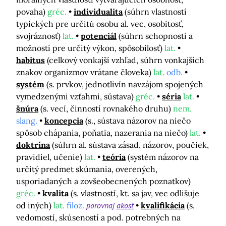
povaha)
gréc.
individualita
(súhrn vlastností
typických pre určitú osobu al. vec, osobitosť,
svojráznosť)
lat.
potenciál
(súhrn schopností a
možností pre určitý výkon, spôsobilosť)
lat.
habitus
(celkový vonkajší vzhľad, súhrn vonkajších
znakov organizmov vrátane človeka)
lat.
odb.
systém
(s. prvkov, jednotlivín navzájom spojených
vymedzenými vzťahmi, sústava)
gréc.
séria
lat.
šnúra
(s. vecí, činností rovnakého druhu)
nem.
slang.
koncepcia
(s., sústava názorov na niečo
spôsob chápania, poňatia, nazerania na niečo)
lat.
doktrína
(súhrn al. sústava zásad, názorov, poučiek,
pravidiel, učenie)
lat.
teória
(systém názorov na
určitý predmet skúmania, overených,
usporiadaných a zovšeobecnených poznatkov)
gréc.
kvalita
(s. vlastností, kt. sa jav, vec odlišuje
od iných)
lat.
filoz.
porovnaj
akosť
kvalifikácia
(s.
vedomostí, skúseností a pod. potrebných na