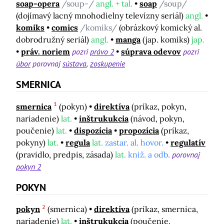
soap-opera
/soup-/
angl. + tal.
soap
/soup/
(dojímavý lacný mnohodielny televízny seriál)
angl.
komiks
comics
/komiks/
(obrázkový komický al.
dobrodružný seriál)
angl.
manga
(jap. komiks)
jap.
práv. noriem
pozri
právo 2
súprava odevov
pozri
úbor
porovnaj
sústava
zoskupenie
SMERNICA
1
smernica
(pokyn)
direktíva
(príkaz, pokyn,
nariadenie)
lat.
inštrukukcia
(návod, pokyn,
poučenie)
lat.
dispozícia
propozícia
(príkaz,
pokyny)
lat.
regula
lat.
zastar. al. hovor.
regulatív
(pravidlo, predpis, zásada)
lat.
kniž. a odb.
porovnaj
pokyn 2
POKYN
2
pokyn
(smernica)
direktíva
(príkaz, smernica,
nariadenie)
lat.
inštrukukcia
(poučenie,