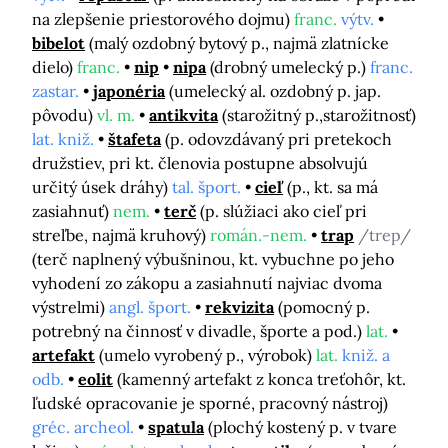
na zlepšenie priestorového dojmu)
franc.
výtv.
bibelot
(malý ozdobný bytový p., najmä zlatnícke
dielo)
franc.
nip
nipa
(drobný umelecký p.)
franc.
zastar.
japonéria
(umelecký al. ozdobný p. jap.
pôvodu)
vl. m.
antikvita
(starožitný p.,starožitnosť)
lat. kniž.
štafeta
(p. odovzdávaný pri pretekoch
družstiev, pri kt. členovia postupne absolvujú
určitý úsek dráhy)
tal. šport.
cieľ
(p., kt. sa má
zasiahnuť)
nem.
terč
(p. slúžiaci ako cieľ pri
streľbe, najmä kruhový)
román.-nem.
trap
/trep/
(terč naplnený výbušninou, kt. vybuchne po jeho
vyhodení zo zákopu a zasiahnutí najviac dvoma
výstrelmi)
angl. šport.
rekvizita
(pomocný p.
potrebný na činnosť v divadle, športe a pod.)
lat.
artefakt
(umelo vyrobený p., výrobok)
lat.
kniž. a
odb.
eolit
(kamenný artefakt z konca treťohôr, kt.
ľudské opracovanie je sporné, pracovný nástroj)
gréc. archeol.
spatula
(plochý kostený p. v tvare