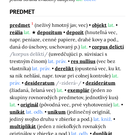
PREDMET
1
predmet
(neživý hmotný jav, vec)
objekt
lat.
reália
lat.
depozitum
depozit
(hnuteľná vec,
napr. peniaze, cenné papiere, drahé kovy a pod.,
daná do úschovy, uschovaný p.)
lat.
corpus delicti
/korpus deliktí/
(usvedčujúci p. súvisiaci s
trestným činom)
lat. práv.
res nullius
(vec bez
vlastníka)
lat. práv.
derelikt
(opustená vec, ku kt.
sa nik nehlási, napr. tovar pri colnej kontrole)
lat.
práv.
desideratum
/-ziderá-/
deziderátum
(žiadaná, želaná vec)
lat.
exemplár
(jeden zo
skupiny rovnorodých predmetov, jednotlivý kus)
lat.
originál
(pôvodná vec, prvé vyhotovenie)
lat.
unikát
lat. odb.
unikum
(jedinečný originál,
jediný svojho druhu v zbierke a pod.)
lat. kniž.
multiplikát
(jeden z niekoľkých rovnakých
originálov v zbierke a pod.)
lat. odb.
duplikát