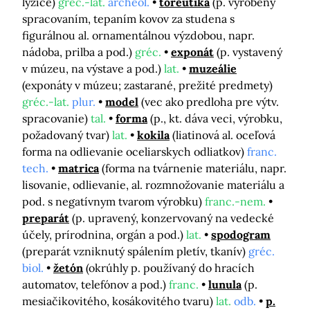
lyžice)
gréc.-lat.
archeol.
toreutika
(p. vyrobený
spracovaním, tepaním kovov za studena s
figurálnou al. ornamentálnou výzdobou, napr.
nádoba, prilba a pod.)
gréc.
exponát
(p. vystavený
v múzeu, na výstave a pod.)
lat.
muzeálie
(exponáty v múzeu; zastarané, prežité predmety)
gréc.-lat.
plur.
model
(vec ako predloha pre výtv.
spracovanie)
tal.
forma
(p., kt. dáva veci, výrobku,
požadovaný tvar)
lat.
kokila
(liatinová al. oceľová
forma na odlievanie oceliarskych odliatkov)
franc.
tech.
matrica
(forma na tvárnenie materiálu, napr.
lisovanie, odlievanie, al. rozmnožovanie materiálu a
pod. s negatívnym tvarom výrobku)
franc.-nem.
preparát
(p. upravený, konzervovaný na vedecké
účely, prírodnina, orgán a pod.)
lat.
spodogram
(preparát vzniknutý spálením pletív, tkanív)
gréc.
biol.
žetón
(okrúhly p. používaný do hracích
automatov, telefónov a pod.)
franc.
lunula
(p.
mesiačikovitého, kosákovitého tvaru)
lat.
odb.
p.