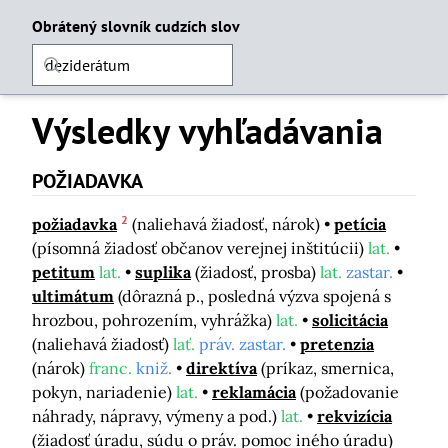
Obrátený slovník cudzích slov
Výsledky vyhľadávania
POŽIADAVKA
2
požiadavka
(naliehavá žiadosť, nárok)
petícia
(písomná žiadosť občanov verejnej inštitúcii)
lat.
petitum
lat.
suplika
(žiadosť, prosba)
lat.
zastar.
ultimátum
(dôrazná p., posledná výzva spojená s
hrozbou, pohrozením, vyhrážka)
lat.
solicitácia
(naliehavá žiadosť)
lať.
práv. zastar.
pretenzia
(nárok)
franc.
kniž.
direktíva
(príkaz, smernica,
pokyn, nariadenie)
lat.
reklamácia
(požadovanie
náhrady, nápravy, výmeny a pod.)
lat.
rekvizícia
(žiadosť úradu, súdu o práv. pomoc iného úradu)