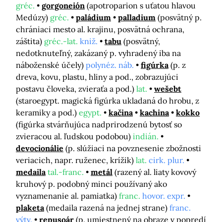
gréc.
gorgoneión
(apotroparion s uťatou hlavou
Medúzy)
gréc.
paládium
palladium
(posvätný p.
chrániaci mesto al. krajinu, posvätná ochrana,
záštita)
gréc.-lat.
kniž.
tabu
(posvätný,
nedotknuteľný, zakázaný p. vyhradený iba na
náboženské účely)
polynéz. náb.
figúrka
(p. z
dreva, kovu, plastu, hliny a pod., zobrazujúci
postavu človeka, zvieraťa a pod.)
lat.
wešebt
(staroegypt. magická figúrka ukladaná do hrobu, z
keramiky a pod.)
egypt.
kačina
kachina
kokko
(figúrka stvárňujúca nadprirodzenú bytosť so
zvieracou al. ľudskou podobou)
indián.
devocionálie
(p. slúžiaci na povznesenie zbožnosti
veriacich, napr. ruženec, krížik)
lat.
cirk. plur.
medaila
tal.-franc.
metál
(razený al. liaty kovový
kruhový p. podobný minci používaný ako
vyznamenanie al. pamiatka)
franc.
hovor. expr.
plaketa
(medaila razená na jednej strane)
franc.
výtv.
repusoár
(p. umiestnený na obraze v popredí