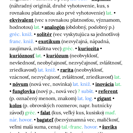
(náhradný originál, druhé vyhotovenie, kus, s
rovnakou platnosťou ako prvé vyhotovenie)
lat.
ekvivalent
(vec s rovnakou platnosťou, významom,
hodnotou)
lat.
analogón
(obdobný, podobný p.)
gréc. kniž.
solitér
(vec vyskytujúca sa jednotlivo)
franc. kniž.
exotikum
(nezvyčajná, nápadná,
zaujímavá, zvláštna vec)
gréc.
kuriozita
kurióznosť
lat.
kuriózum
(neobvyklosť,
nevšednosť, neobyčajnosť, nezvyčajnosť, zvláštnosť,
zriedkavosť)
lat. kniž.
rarita
(neobvyklosť,
vzácnosť, nezvyčajnosť, zvláštnosť, zriedkavosť)
lat.
nóvum
(nová vec, novinka)
lat. kniž.
inovácia
lat.
funglovka
(nový p., nová vec)
?
subšt.
referent
(p. označený menom, znakom)
lat. log.
gigant
kolos
(p. obrovských rozmerov, napr. hutnícky
závod)
gréc.
falat
(kus, veľký kus, kusisko)
maď.
nár. hovor.
bagateľ
(bezvýznamná vec, maličkosť,
veľmi malá suma, cena)
tal.-franc.
hovor.
šuviks