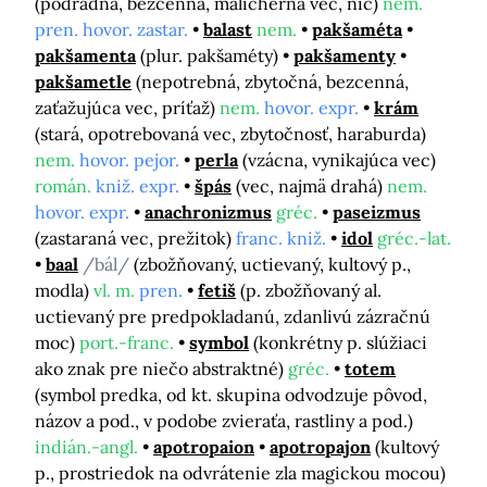
(podradná, bezcenná, malicherná vec, nič)
nem.
pren. hovor. zastar.
balast
nem.
pakšaméta
pakšamenta
(plur. pakšaméty)
pakšamenty
pakšametle
(nepotrebná, zbytočná, bezcenná,
zaťažujúca vec, príťaž)
nem.
hovor. expr.
krám
(stará, opotrebovaná vec, zbytočnosť, haraburda)
nem.
hovor. pejor.
perla
(vzácna, vynikajúca vec)
román.
kniž. expr.
špás
(vec, najmä drahá)
nem.
hovor. expr.
anachronizmus
gréc.
paseizmus
(zastaraná vec, prežitok)
franc. kniž.
idol
gréc.-lat.
baal
/bál/
(zbožňovaný, uctievaný, kultový p.,
modla)
vl. m.
pren.
fetiš
(p. zbožňovaný al.
uctievaný pre predpokladanú, zdanlivú zázračnú
moc)
port.-franc.
symbol
(konkrétny p. slúžiaci
ako znak pre niečo abstraktné)
gréc.
totem
(symbol predka, od kt. skupina odvodzuje pôvod,
názov a pod., v podobe zvieraťa, rastliny a pod.)
indián.-angl.
apotropaion
apotropajon
(kultový
p., prostriedok na odvrátenie zla magickou mocou)