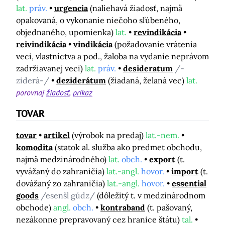
lat.
práv.
urgencia
(naliehavá žiadosť, najmä
opakovaná, o vykonanie niečoho sľúbeného,
objednaného, upomienka)
lat.
revindikácia
reivindikácia
vindikácia
(požadovanie vrátenia
veci, vlastníctva a pod., žaloba na vydanie neprávom
zadržiavanej veci)
lat.
práv.
desideratum
/-
ziderá-/
deziderátum
(žiadaná, želaná vec)
lat.
porovnaj
žiadosť
príkaz
TOVAR
tovar
artikel
(výrobok na predaj)
lat.-nem.
komodita
(statok al. služba ako predmet obchodu,
najmä medzinárodného)
lat.
obch.
export
(t.
vyvážaný do zahraničia)
lat.-angl.
hovor.
import
(t.
dovážaný zo zahraničia)
lat.-angl.
hovor.
essential
goods
/esenšl gúdz/
(dôležitý t. v medzinárodnom
obchode)
angl.
obch.
kontraband
(t. pašovaný,
nezákonne prepravovaný cez hranice štátu)
tal.