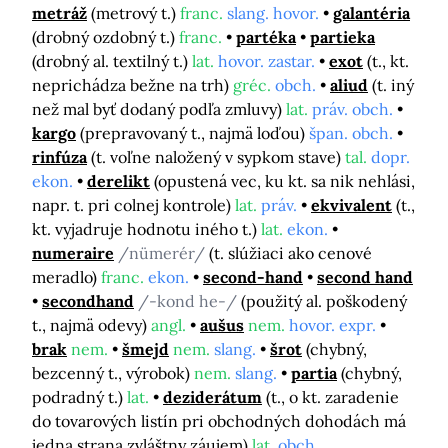
metráž
(metrový t.)
franc.
slang. hovor.
galantéria
(drobný ozdobný t.)
franc.
partéka
partieka
(drobný al. textilný t.)
lat.
hovor. zastar.
exot
(t., kt.
neprichádza bežne na trh)
gréc.
obch.
aliud
(t. iný
než mal byť dodaný podľa zmluvy)
lat.
práv. obch.
kargo
(prepravovaný t., najmä loďou)
špan. obch.
rinfúza
(t. voľne naložený v sypkom stave)
tal.
dopr.
ekon.
derelikt
(opustená vec, ku kt. sa nik nehlási,
napr. t. pri colnej kontrole)
lat.
práv.
ekvivalent
(t.,
kt. vyjadruje hodnotu iného t.)
lat.
ekon.
numeraire
/nümerér/
(t. slúžiaci ako cenové
meradlo)
franc.
ekon.
second-hand
second hand
secondhand
/-kond he-/
(použitý al. poškodený
t., najmä odevy)
angl.
aušus
nem.
hovor. expr.
brak
nem.
šmejd
nem.
slang.
šrot
(chybný,
bezcenný t., výrobok)
nem.
slang.
partia
(chybný,
podradný t.)
lat.
deziderátum
(t., o kt. zaradenie
do tovarových listín pri obchodných dohodách má
jedna strana zvláštny záujem)
lat.
obch.