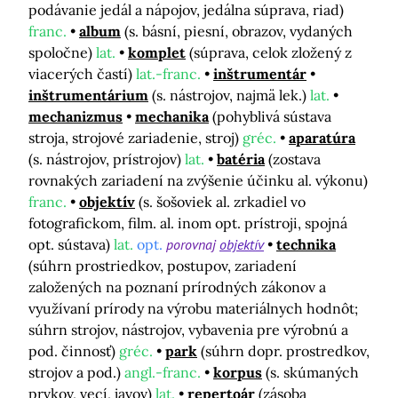
podávanie jedál a nápojov, jedálna súprava, riad)
franc.
album
(s. básní, piesní, obrazov, vydaných
spoločne)
lat.
komplet
(súprava, celok zložený z
viacerých častí)
lat.-franc.
inštrumentár
inštrumentárium
(s. nástrojov, najmä lek.)
lat.
mechanizmus
mechanika
(pohyblivá sústava
stroja, strojové zariadenie, stroj)
gréc.
aparatúra
(s. nástrojov, prístrojov)
lat.
batéria
(zostava
rovnakých zariadení na zvýšenie účinku al. výkonu)
franc.
objektív
(s. šošoviek al. zrkadiel vo
fotografickom, film. al. inom opt. prístroji, spojná
opt. sústava)
lat.
opt.
porovnaj
objektív
technika
(súhrn prostriedkov, postupov, zariadení
založených na poznaní prírodných zákonov a
využívaní prírody na výrobu materiálnych hodnôt;
súhrn strojov, nástrojov, vybavenia pre výrobnú a
pod. činnosť)
gréc.
park
(súhrn dopr. prostredkov,
strojov a pod.)
angl.-franc.
korpus
(s. skúmaných
prvkov, vecí, javov)
lat.
repertoár
(zásoba