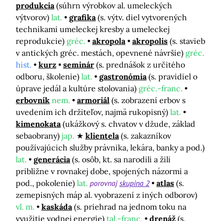
produkcia
(súhrn výrobkov al. umeleckých
výtvorov)
lat.
grafika
(s. výtv. diel vytvorených
technikami umeleckej kresby a umeleckej
reprodukcie)
gréc.
akropola
akropolis
(s. stavieb
v antických gréc. mestách, opevnené návršie)
gréc.
hist.
kurz
seminár
(s. prednášok z určitého
odboru, školenie)
lat.
gastronómia
(s. pravidiel o
úprave jedál a kultúre stolovania)
gréc.-franc.
erbovník
nem.
armoriál
(s. zobrazení erbov s
uvedením ich držiteľov, najmä rukopisný)
lat.
kimenokata
(ukážkový s. chvatov v džude, základ
sebaobrany)
jap.
klientela
(s. zakazníkov
používajúcich služby právnika, lekára, banky a pod.)
lat.
generácia
(s. osôb, kt. sa narodili a žili
približne v rovnakej dobe, spojených názormi a
pod., pokolenie)
lat.
porovnaj
skupina 2
atlas
(s.
zemepisných máp al. vyobrazení z iných odborov)
vl. m.
kaskáda
(s. priehrad na jednom toku na
využitie vodnej energie)
tal.-franc.
drenáž
(s.