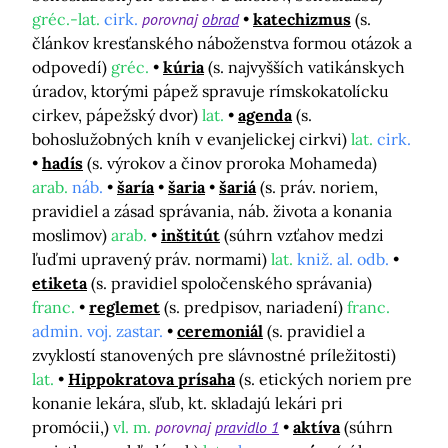
gréc.-lat.
cirk.
porovnaj
obrad
katechizmus
(s.
článkov kresťanského náboženstva formou otázok a
odpovedí)
gréc.
kúria
(s. najvyšších vatikánskych
úradov, ktorými pápež spravuje rímskokatolícku
cirkev, pápežský dvor)
lat.
agenda
(s.
bohoslužobných kníh v evanjelickej cirkvi)
lat.
cirk.
hadís
(s. výrokov a činov proroka Mohameda)
arab.
náb.
šaría
šaria
šariá
(s. práv. noriem,
pravidiel a zásad správania, náb. života a konania
moslimov)
arab.
inštitút
(súhrn vzťahov medzi
ľuďmi upravený práv. normami)
lat.
kniž. al. odb.
etiketa
(s. pravidiel spoločenského správania)
franc.
reglemet
(s. predpisov, nariadení)
franc.
admin. voj. zastar.
ceremoniál
(s. pravidiel a
zvyklostí stanovených pre slávnostné príležitosti)
lat.
Hippokratova prísaha
(s. etických noriem pre
konanie lekára, sľub, kt. skladajú lekári pri
promócii,)
vl. m.
porovnaj
pravidlo 1
aktíva
(súhrn