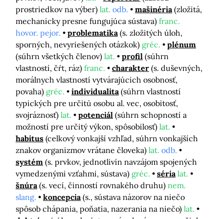
prostriedkov na výber)
lat.
odb.
mašinéria
(zložitá,
mechanicky presne fungujúca sústava)
franc.
hovor. pejor.
problematika
(s. zložitých úloh,
sporných, nevyriešených otázkok)
gréc.
plénum
(súhrn všetkých členov)
lat.
profil
(súhrn
vlastností, čŕt, ráz)
franc.
charakter
(s. duševných,
morálnych vlastností vytvárajúcich osobnosť,
povaha)
gréc.
individualita
(súhrn vlastností
typických pre určitú osobu al. vec, osobitosť,
svojráznosť)
lat.
potenciál
(súhrn schopností a
možností pre určitý výkon, spôsobilosť)
lat.
habitus
(celkový vonkajší vzhľad, súhrn vonkajších
znakov organizmov vrátane človeka)
lat.
odb.
systém
(s. prvkov, jednotlivín navzájom spojených
vymedzenými vzťahmi, sústava)
gréc.
séria
lat.
šnúra
(s. vecí, činností rovnakého druhu)
nem.
slang.
koncepcia
(s., sústava názorov na niečo
spôsob chápania, poňatia, nazerania na niečo)
lat.