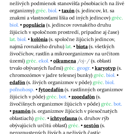
neživých podmienok stanovišťa pôsobiacich na živé
organizmy)
gréc.
biol.
taxón
(s. jedincov, kt. sa
znakmi a vlastnosťami líšia od iných jedincov)
gréc.
biol.
populácia
(s. jedincov rovnakého druhu
žijúcich v spoločnom prostredí, prípadne aj čase)
lat.
biol.
kolónia
(s. spoločne žijúcich jedincov,
najmä rovnakého druhu)
lat.
biota
(s. všetkých
živočíchov, rastlín a mikroorganizmov na určitom
území)
gréc.
ekol.
oikumena
/oj-/
(s. oblastí
trvalo obývaných ľuďmi)
gréc.
geogr.
karyotyp
(s.
chromozómov v jadre telesnej bunky)
gréc.
biol.
edafón
(s. živých organizmov v pôde)
gréc.
biol.
poľnohosp.
fytoedafón
(s. rastlinných organizmov
žijúcich v pôde)
gréc.
bot.
zooedafón
(s.
živočíšnych organizmov žijúcich v pôde)
gréc.
bot.
psamón
(s. organizmov žijúcich v piesočnatých
oblastiach)
gréc.
ichtyofauna
(s. druhov rýb
obývajúcich určitú oblasť)
gréc.
sestón
(s.
nerozpustených živých a neživých častíc