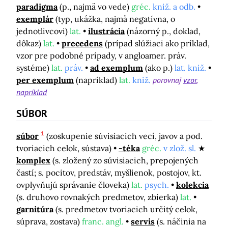
paradigma
(p., najmä vo vede)
gréc.
kniž. a odb.
exemplár
(typ, ukážka, najmä negatívna, o
jednotlivcovi)
lat.
ilustrácia
(názorný p., doklad,
dôkaz)
lat.
precedens
(prípad slúžiaci ako príklad,
vzor pre podobné prípady, v angloamer. práv.
systéme)
lat.
práv.
ad exemplum
(ako p.)
lat. kniž.
per exemplum
(napríklad)
lat.
kniž.
porovnaj
vzor
napríklad
SÚBOR
1
súbor
(zoskupenie súvisiacich vecí, javov a pod.
tvoriacich celok, sústava)
-téka
gréc.
v zlož. sl.
komplex
(s. zložený zo súvisiacich, prepojených
častí; s. pocitov, predstáv, myšlienok, postojov, kt.
ovplyvňujú správanie človeka)
lat.
psych.
kolekcia
(s. druhovo rovnakých predmetov, zbierka)
lat.
garnitúra
(s. predmetov tvoriacich určitý celok,
súprava, zostava)
franc. angl.
servis
(s. náčinia na