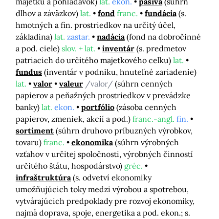
majetku a pohľadávok)
lat.
ekon.
pasíva
(súhrn
dlhov a záväzkov)
lat.
fond
franc.
fundácia
(s.
hmotných a fin. prostriedkov na určitý účel,
základina)
lat.
zastar.
nadácia
(fond na dobročinné
a pod. ciele)
slov. + lat.
inventár
(s. predmetov
patriacich do určitého majetkového celku)
lat.
fundus
(inventár v podniku, hnuteľné zariadenie)
lat.
valor
valeur
/valor/
(súhrn cenných
papierov a peňažných prostriedkov v prevádzke
banky)
lat.
ekon.
portfólio
(zásoba cenných
papierov, zmeniek, akcií a pod.)
franc.-angl.
fin.
sortiment
(súhrn druhovo príbuzných výrobkov,
tovaru)
franc.
ekonomika
(súhrn výrobných
vzťahov v určitej spoločnosti, výrobných činností
určitého štátu, hospodárstvo)
gréc.
infraštruktúra
(s. odvetví ekonomiky
umožňujúcich toky medzi výrobou a spotrebou,
vytvárajúcich predpoklady pre rozvoj ekonomiky,
najmä doprava, spoje, energetika a pod. ekon.; s.