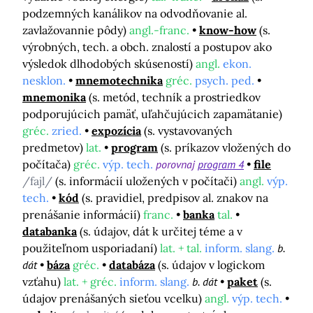
podzemných kanálikov na odvodňovanie al.
zavlažovannie pôdy)
angl.-franc.
know-how
(s.
výrobných, tech. a obch. znalostí a postupov ako
výsledok dlhodobých skúseností)
angl.
ekon.
nesklon.
mnemotechnika
gréc.
psych. ped.
mnemonika
(s. metód, techník a prostriedkov
podporujúcich pamäť, uľahčujúcich zapamätanie)
gréc.
zried.
expozícia
(s. vystavovaných
predmetov)
lat.
program
(s. príkazov vložených do
počítača)
gréc.
výp. tech.
porovnaj
program 4
file
/fajl/
(s. informácií uložených v počítači)
angl.
výp.
tech.
kód
(s. pravidiel, predpisov al. znakov na
prenášanie informácií)
franc.
banka
tal.
databanka
(s. údajov, dát k určitej téme a v
použiteľnom usporiadaní)
lat. + tal.
inform. slang.
b.
dát
báza
gréc.
databáza
(s. údajov v logickom
vzťahu)
lat. + gréc.
inform. slang.
b. dát
paket
(s.
údajov prenášaných sieťou vcelku)
angl.
výp. tech.