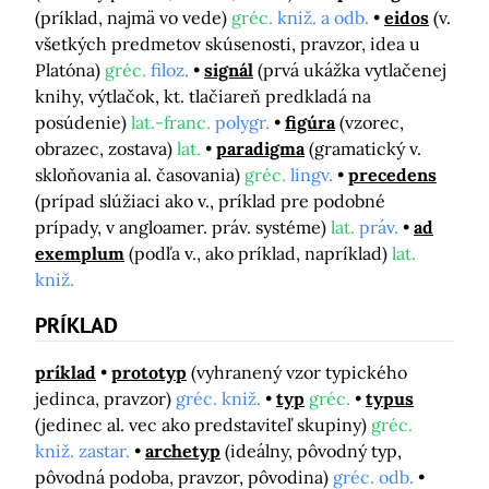
(príklad, najmä vo vede)
gréc.
kniž. a odb.
eidos
(v.
všetkých predmetov skúsenosti, pravzor, idea u
Platóna)
gréc.
filoz.
signál
(prvá ukážka vytlačenej
knihy, výtlačok, kt. tlačiareň predkladá na
posúdenie)
lat.-franc.
polygr.
figúra
(vzorec,
obrazec, zostava)
lat.
paradigma
(gramatický v.
skloňovania al. časovania)
gréc.
lingv.
precedens
(prípad slúžiaci ako v., príklad pre podobné
prípady, v angloamer. práv. systéme)
lat.
práv.
ad
exemplum
(podľa v., ako príklad, napríklad)
lat.
kniž.
PRÍKLAD
príklad
prototyp
(vyhranený vzor typického
jedinca, pravzor)
gréc. kniž.
typ
gréc.
typus
(jedinec al. vec ako predstaviteľ skupiny)
gréc.
kniž. zastar.
archetyp
(ideálny, pôvodný typ,
pôvodná podoba, pravzor, pôvodina)
gréc. odb.