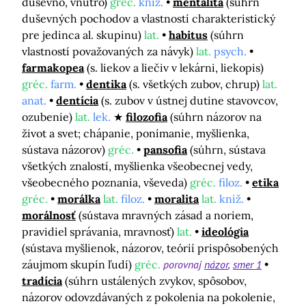
duševno, vnútro)
gréc.
kniž.
mentalita
(súhrn
duševných pochodov a vlastností charakteristický
pre jedinca al. skupinu)
lat.
habitus
(súhrn
vlastností považovaných za návyk)
lat.
psych.
farmakopea
(s. liekov a liečiv v lekárni, liekopis)
gréc.
farm.
dentika
(s. všetkých zubov, chrup)
lat.
anat.
dentícia
(s. zubov v ústnej dutine stavovcov,
ozubenie)
lat.
lek.
filozofia
(súhrn názorov na
život a svet; chápanie, ponímanie, myšlienka,
sústava názorov)
gréc.
pansofia
(súhrn, sústava
všetkých znalostí, myšlienka všeobecnej vedy,
všeobecného poznania, vševeda)
gréc.
filoz.
etika
gréc.
morálka
lat.
filoz.
moralita
lat.
kniž.
morálnosť
(sústava mravných zásad a noriem,
pravidiel správania, mravnosť)
lat.
ideológia
(sústava myšlienok, názorov, teórií prispôsobených
záujmom skupín ľudí)
gréc.
porovnaj
názor
smer 1
tradícia
(súhrn ustálených zvykov, spôsobov,
názorov odovzdávaných z pokolenia na pokolenie,