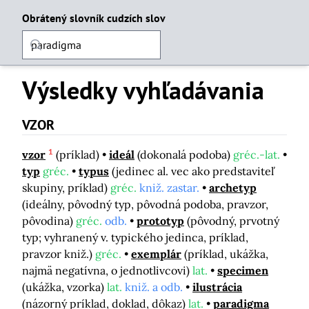
Obrátený slovník cudzích slov
Výsledky vyhľadávania
VZOR
1
vzor
(príklad)
ideál
(dokonalá podoba)
gréc.-lat.
typ
gréc.
typus
(jedinec al. vec ako predstaviteľ
skupiny, príklad)
gréc.
kniž. zastar.
archetyp
(ideálny, pôvodný typ, pôvodná podoba, pravzor,
pôvodina)
gréc.
odb.
prototyp
(pôvodný, prvotný
typ; vyhranený v. typického jedinca, príklad,
pravzor kniž.)
gréc.
exemplár
(príklad, ukážka,
najmä negatívna, o jednotlivcovi)
lat.
specimen
(ukážka, vzorka)
lat.
kniž. a odb.
ilustrácia
(názorný príklad, doklad, dôkaz)
lat.
paradigma