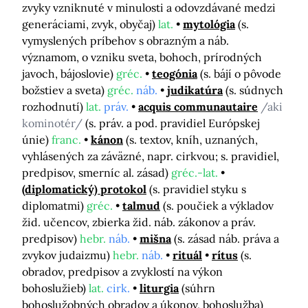
zvyky vzniknuté v minulosti a odovzdávané medzi
generáciami, zvyk, obyčaj)
lat.
mytológia
(s.
vymyslených príbehov s obrazným a náb.
významom, o vzniku sveta, bohoch, prírodných
javoch, bájoslovie)
gréc.
teogónia
(s. bájí o pôvode
božstiev a sveta)
gréc.
náb.
judikatúra
(s. súdnych
rozhodnutí)
lat.
práv.
acquis communautaire
/aki
kominotér/
(s. práv. a pod. pravidiel Európskej
únie)
franc.
kánon
(s. textov, kníh, uznaných,
vyhlásených za záväzné, napr. cirkvou; s. pravidiel,
predpisov, smerníc al. zásad)
gréc.-lat.
(diplomatický) protokol
(s. pravidiel styku s
diplomatmi)
gréc.
talmud
(s. poučiek a výkladov
žid. učencov, zbierka žid. náb. zákonov a práv.
predpisov)
hebr.
náb.
mišna
(s. zásad náb. práva a
zvykov judaizmu)
hebr.
náb.
rituál
rítus
(s.
obradov, predpisov a zvyklostí na výkon
bohoslužieb)
lat.
cirk.
liturgia
(súhrn
bohoslužobných obradov a úkonov, bohoslužba)