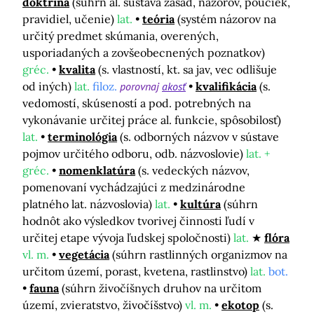
doktrína
(súhrn al. sústava zásad, názorov, poučiek,
pravidiel, učenie)
lat.
teória
(systém názorov na
určitý predmet skúmania, overených,
usporiadaných a zovšeobecnených poznatkov)
gréc.
kvalita
(s. vlastností, kt. sa jav, vec odlišuje
od iných)
lat.
filoz.
porovnaj
akosť
kvalifikácia
(s.
vedomostí, skúseností a pod. potrebných na
vykonávanie určitej práce al. funkcie, spôsobilosť)
lat.
terminológia
(s. odborných názvov v sústave
pojmov určitého odboru, odb. názvoslovie)
lat. +
gréc.
nomenklatúra
(s. vedeckých názvov,
pomenovaní vychádzajúci z medzinárodne
platného lat. názvoslovia)
lat.
kultúra
(súhrn
hodnôt ako výsledkov tvorivej činnosti ľudí v
určitej etape vývoja ľudskej spoločnosti)
lat.
flóra
vl. m.
vegetácia
(súhrn rastlinných organizmov na
určitom území, porast, kvetena, rastlinstvo)
lat.
bot.
fauna
(súhrn živočíšnych druhov na určitom
území, zvieratstvo, živočíšstvo)
vl. m.
ekotop
(s.