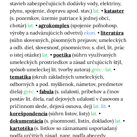
stavieb zabezpečujúcich dodávky vody, elektriny,
plynu, spojenie, dopravu apod. stav.)
lat.
kataster
(s. pozemkov, územie patriace k jednej obci,
chotár)
lat.
agrokomplex
(spojenie poľnohosp.
výroby a nadväzujúcich odvetví)
ekon.
literatúra
(súhn slovesných, písomných prejavov, umeleckých
a odb. diel, slovesnosť, písomníctvo; s. diel, lit. prác
o istej otázke)
lat.
poetika
(súhrn využívaných
umeleckých prostriedkov a zásad určujúcich štýl,
spôsob umeleckej lit. tvorby autora)
gréc.-lat.
tematika
(okruh základných umeleckých,
odborných a pod. myšlienok, námetov, predmetov
diela)
gréc.
fabula
(s. udalostí, príbehov a činov
postáv lit. diela, rad dejových udalostí v časovom a
príčinnom slede, dejová osnova, dej)
lat.
lit.
korešpondencia
(súhrn listov, listy)
lat.
dokumentácia
(s. písomností, listín, dokladov)
lat.
kartotéka
(s. lístkov so záznamami usporiadaný
podľa určitých zásad, napr. podľa abecedy,