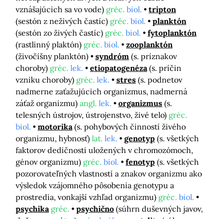
vznášajúcich sa vo vode)
gréc.
biol.
tripton
(sestón z neživých častíc)
gréc.
biol.
planktón
(sestón zo živých častíc)
gréc.
biol.
fytoplanktón
(rastlinný plaktón)
gréc.
biol.
zooplanktón
(živočíšny planktón)
syndróm
(s. príznakov
choroby)
gréc.
lek.
etiopatogenéza
(s. príčin
vzniku choroby)
gréc.
lek.
stres
(s. podnetov
nadmerne zaťažujúcich organizmus, nadmerná
záťaž organizmu)
angl.
lek.
organizmus
(s.
telesných ústrojov, ústrojenstvo, živé telo)
gréc.
biol.
motorika
(s. pohybových činností živého
organizmu, hybnosť)
lat.
lek.
genotyp
(s. všetkých
faktorov dedičnosti uložených v chromozómoch,
génov organizmu)
gréc.
biol.
fenotyp
(s. všetkých
pozorovateľných vlastností a znakov organizmu ako
výsledok vzájomného pôsobenia genotypu a
prostredia, vonkajší vzhľad organizmu)
gréc.
biol.
psychika
gréc.
psychično
(súhrn duševných javov,