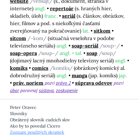
website
/vebsajt/
(s., dokument, stránka v
internete)
angl.
repertoár
(s. hraných hier,
skladieb, úloh)
franc.
seriál
(s. článkov, obrázkov,
hier, filmov a pod. s niekoľkými časťami
zverejňovaný na pokračovanie)
lat.
sitkom
sitcom
/-kom/
(situačná veselohra v podobe
televízneho seriálu)
angl.
soap-seriál
/soup-/
soap-opera
/soup-/
angl. + tal.
soap
/soup/
(dojímavý lacný mnohodielny televízny seriál)
angl.
komiks
comics
/komiks/
(obrázkový komický al.
dobrodružný seriál)
angl.
manga
(jap. komiks)
jap.
práv. noriem
pozri
právo 2
súprava odevov
pozri
úbor
porovnaj
sústava
zoskupenie
Peter Oravec
Slovníky
Obrátený slovník cudzích slov
Ako by to povedal Cicero
Zoznam použitých skratiek