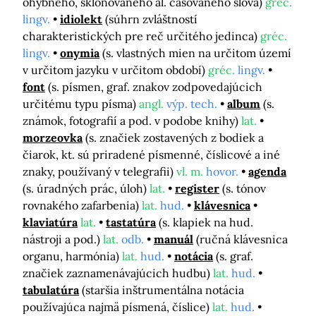
ohybného, skloňovaného al. časovaného slova)
gréc.
lingv.
idiolekt
(súhrn zvláštností
charakteristických pre reč určitého jedinca)
gréc.
lingv.
onymia
(s. vlastných mien na určitom území
v určitom jazyku v určitom období)
gréc.
lingv.
font
(s. písmen, graf. znakov zodpovedajúcich
určitému typu písma)
angl.
výp. tech.
album
(s.
známok, fotografií a pod. v podobe knihy)
lat.
morzeovka
(s. značiek zostavených z bodiek a
čiarok, kt. sú priradené písmenné, číslicové a iné
znaky, používaný v telegrafii)
vl. m.
hovor.
agenda
(s. úradných prác, úloh)
lat.
register
(s. tónov
rovnakého zafarbenia)
lat.
hud.
klávesnica
klaviatúra
lat.
tastatúra
(s. klapiek na hud.
nástroji a pod.)
lat.
odb.
manuál
(ručná klávesnica
organu, harmónia)
lat.
hud.
notácia
(s. graf.
značiek zaznamenávajúcich hudbu)
lat.
hud.
tabulatúra
(staršia inštrumentálna notácia
používajúca najmä písmená, číslice)
lat.
hud.