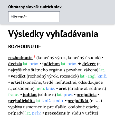
Obrátený slovník cudzích slov
Výsledky vyhľadávania
ROZHODNUTIE
1
rozhodnutie
(konečný výrok, konečný úsudok)
decízia
lat.
práv.
judícium
lat.
práv.
dekrét
(r.
najvyššieho štátneho orgánu s povahou zákona)
lat.
verdikt
(rozhodný výrok, rozsudok)
lat.-angl.
kniž.
ortieľ
(konečné, tvrdé, neľútostné, odsudzujúce
r., odsúdenie)
nem.
kniž.
aret
(úradné al. súdne r.)
franc.
judikát
(súdne r.)
lat.
práv.
prejudícia
prejudicialita
lat.
kniž. a odb.
prejudikát
(r., z kt.
vyplýva usmernenie pre ďalšie, obdobné otázky,
prípady)
lat.
práv.
precedens
(r. súdu v určitej