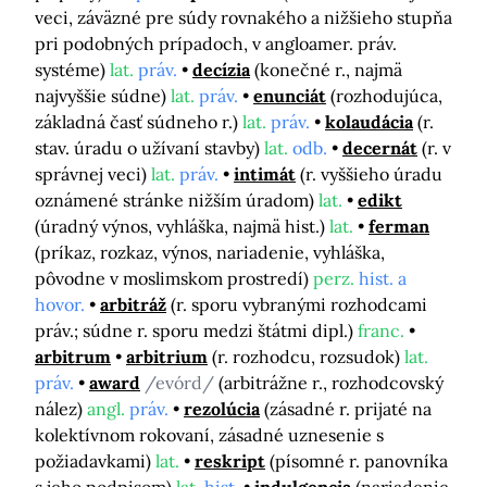
veci, záväzné pre súdy rovnakého a nižšieho stupňa
pri podobných prípadoch, v angloamer. práv.
systéme)
lat.
práv.
decízia
(konečné r., najmä
najvyššie súdne)
lat.
práv.
enunciát
(rozhodujúca,
základná časť súdneho r.)
lat.
práv.
kolaudácia
(r.
stav. úradu o užívaní stavby)
lat.
odb.
decernát
(r. v
správnej veci)
lat.
práv.
intimát
(r. vyššieho úradu
oznámené stránke nižším úradom)
lat.
edikt
(úradný výnos, vyhláška, najmä hist.)
lat.
ferman
(príkaz, rozkaz, výnos, nariadenie, vyhláška,
pôvodne v moslimskom prostredí)
perz.
hist. a
hovor.
arbitráž
(r. sporu vybranými rozhodcami
práv.; súdne r. sporu medzi štátmi dipl.)
franc.
arbitrum
arbitrium
(r. rozhodcu, rozsudok)
lat.
práv.
award
/evórd/
(arbitrážne r., rozhodcovský
nález)
angl.
práv.
rezolúcia
(zásadné r. prijaté na
kolektívnom rokovaní, zásadné uznesenie s
požiadavkami)
lat.
reskript
(písomné r. panovníka