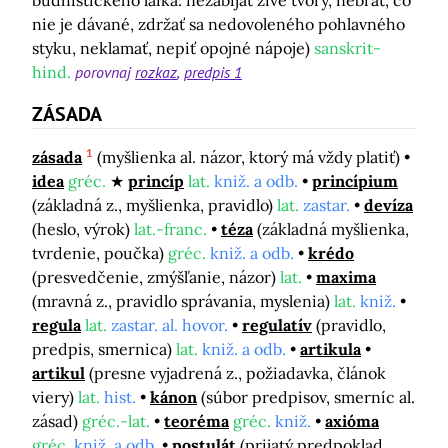
budhistického laika: nezabíjať živé tvory, nebrať, čo
nie je dávané, zdržať sa nedovoleného pohlavného
styku, neklamať, nepiť opojné nápoje)
sanskrit-
hind.
porovnaj
rozkaz
predpis 1
ZÁSADA
1
zásada
(myšlienka al. názor, ktorý má vždy platiť)
idea
gréc.
princíp
lat.
kniž. a odb.
princípium
(základná z., myšlienka, pravidlo)
lat.
zastar.
devíza
(heslo, výrok)
lat.-franc.
téza
(základná myšlienka,
tvrdenie, poučka)
gréc.
kniž. a odb.
krédo
(presvedčenie, zmýšľanie, názor)
lat.
maxima
(mravná z., pravidlo správania, myslenia)
lat.
kniž.
regula
lat.
zastar. al. hovor.
regulatív
(pravidlo,
predpis, smernica)
lat.
kniž. a odb.
artikula
artikul
(presne vyjadrená z., požiadavka, článok
viery)
lat.
hist.
kánon
(súbor predpisov, smerníc al.
zásad)
gréc.-lat.
teoréma
gréc.
kniž.
axióma
gréc.
kniž. a odb.
postulát
(prijatý predpoklad,