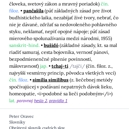
človeka, svetový zákon a mravný poriadok)
čín.
filoz.
pančašíla
(päť základných zásad pre život
budhistického laika, nezabíjať živé tvory, nebrať, čo
nie je dávané, zdržať sa nedovoleného pohlavného
styku, neklamať, nepiť opojné nápoje; päť zásad
mierového spolunažívania medzi národmi, 1955)
sanskrit-hind.
bušidó
(základné zásady, kt. sa mal
riadiť samuraj, cesta bojovníka, vernosť pánovi,
bezpodmienenčné plnenie povinností,
málovravnosť)
jap.
tchaj-ti
/tajči/
(čín. filoz. z.,
najvyšší vesmírny princíp, pôvodca všetkých vecí)
čín.
filoz.
similia similibus
(z. liečebnej metódy
spočívajúcej v podávaní nepatrných dávok lieku,
homeopatie, <i>podobné sa lieči podobným</i>)
lat.
porovnaj
heslo 2
pravidlo 1
Peter Oravec
Slovníky
Obrátený slovník cudzích slov