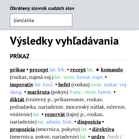
Obrátený slovník cudzích slov
Výsledky vyhľadávania
PRÍKAZ
príkaz
precept
lat. lek.
recept
lat.
komando
(rozkaz, najmä voj.)
lat.-nem.
hovor. expr.
imperatív
lat. kniž.
befel
(rozkaz)
nem.
zastar. voj.
slang.
maršruta
(pokyn)
franc.-nem.
hovor.
diktát
(vnútený p., prikazovanie, rozkaz,
požiadavka, nariadenie, mocenský nátlak, nútenie,
vnútenie)
lat.
rezervát
(tajný p., rozkaz,
nariadenie)
lat.
admin. hist.
dispozícia
propozícia
(smernica, pokyny)
lat.
direktíva
(smernica, pokyn, nariadenie)
lat.
ordre
/ordr/