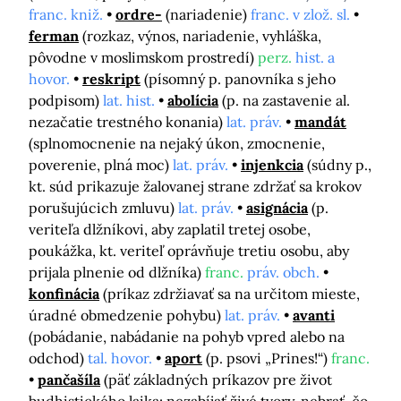
franc. kniž.
ordre-
(nariadenie)
franc. v zlož. sl.
ferman
(rozkaz, výnos, nariadenie, vyhláška,
pôvodne v moslimskom prostredí)
perz.
hist. a
hovor.
reskript
(písomný p. panovníka s jeho
podpisom)
lat. hist.
abolícia
(p. na zastavenie al.
nezačatie trestného konania)
lat. práv.
mandát
(splnomocnenie na nejaký úkon, zmocnenie,
poverenie, plná moc)
lat. práv.
injenkcia
(súdny p.,
kt. súd prikazuje žalovanej strane zdržať sa krokov
porušujúcich zmluvu)
lat. práv.
asignácia
(p.
veriteľa dlžníkovi, aby zaplatil tretej osobe,
poukážka, kt. veriteľ oprávňuje tretiu osobu, aby
prijala plnenie od dlžníka)
franc.
práv. obch.
konfinácia
(príkaz zdržiavať sa na určitom mieste,
úradné obmedzenie pohybu)
lat. práv.
avanti
(pobádanie, nabádanie na pohyb vpred alebo na
odchod)
tal. hovor.
aport
(p. psovi „Prines!“)
franc.
pančašíla
(päť základných príkazov pre život