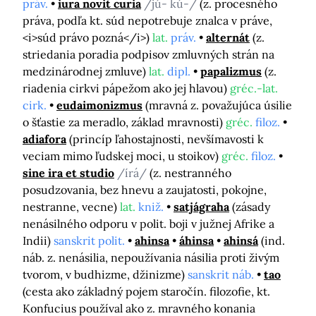
práv.
iura novit curia
/jú- kú-/
(z. procesného
práva, podľa kt. súd nepotrebuje znalca v práve,
<i>súd právo pozná</i>)
lat.
práv.
alternát
(z.
striedania poradia podpisov zmluvných strán na
medzinárodnej zmluve)
lat.
dipl.
papalizmus
(z.
riadenia cirkvi pápežom ako jej hlavou)
gréc.-lat.
cirk.
eudaimonizmus
(mravná z. považujúca úsilie
o šťastie za meradlo, základ mravnosti)
gréc.
filoz.
adiafora
(princíp ľahostajnosti, nevšímavosti k
veciam mimo ľudskej moci, u stoikov)
gréc.
filoz.
sine ira et studio
/írá/
(z. nestranného
posudzovania, bez hnevu a zaujatosti, pokojne,
nestranne, vecne)
lat.
kniž.
satjágraha
(zásady
nenásilného odporu v polit. boji v južnej Afrike a
Indii)
sanskrit polit.
ahinsa
áhinsa
ahinsá
(ind.
náb. z. nenásilia, nepoužívania násilia proti živým
tvorom, v budhizme, džinizme)
sanskrit náb.
tao
(cesta ako základný pojem staročín. filozofie, kt.
Konfucius používal ako z. mravného konania